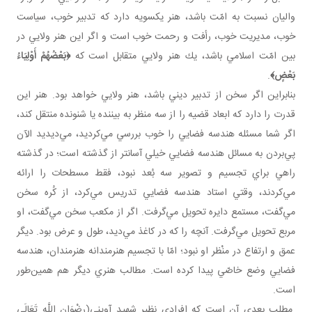
واليان نسبت به امّت باشد، هنر يك سويه دارد كه تدبير خوب، سياست
خوب، مديريت خوب، رأفت و رحمت خوب است و اگر اين هنر ولايي در
بين امّت اسلامي باشد، يك هنر ولايي متقابل است كه
﴿
بَعْضُهُمْ أَوْلِيَاءُ
بَعْضٍ
﴾
.
بنابراين اگر سخن از تدبير ديني باشد، هنر ولايي خواهد بود. هنر اين
قدرت را دارد كه ابعاد قضيه را از سه منظر به بيننده يا شنونده منتقل كند،
اگر شما مسئله هندسه فضايي را خوب بررسي مي‌كرديد، مي‌ديديد الآن
پي‌بردن به مسائل هندسه فضايي خيلي آسان تر از گذشته است؛ در گذشته
راهي براي تجسيم و تصوير سه بُعد نبود، فقط مسطحات را ارائه
مي‌كردند، وقتي استاد هندسه فضايي تدريس مي‌كرد، از كُره سخن
مي‌گفت، مستمع دايره تحويل مي‌گرفت. اگر از مكعب سخن مي‌گفت، او
مربع تحويل مي‌گرفت. آنچه را كه در كاغذ مي‌ديد، طول و عرض بود. ديگر
عمق و ارتفاع در منْظر او نبود؛ امّا با تجسيم هنرمندانه هنرمندان، هندسه
فضايي وضع خاصّي پيدا كرده است. مطالب هنري ديگر هم همين‌طور
است.
مطلب بعدي آن است كه افرادي نظير شهيد آويني(رضْوَان اللَّه تَعَالَي