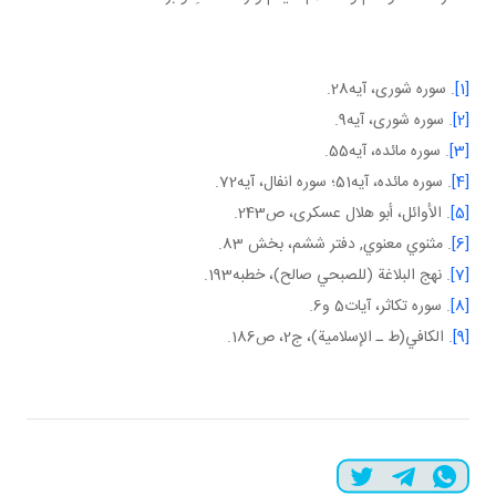
[1]
. سوره شوری، آيه28.
[2]
. سوره شوری، آيه9.
[3]
. سوره مائده، آيه55.
[4]
. سوره مائده، آيه51؛ سوره انفال، آيه72.
[5]
. الأوائل، أبو هلال عسكری، ص243.
[6]
. مثنوي معنوي, دفتر ششم، بخش 83.
[7]
. نهج البلاغة (للصبحي صالح)، خطبه193.
[8]
. سوره تکاثر، آيات5 و6.
[9]
. الكافي(ط ـ الإسلامية)، ج2، ص186.