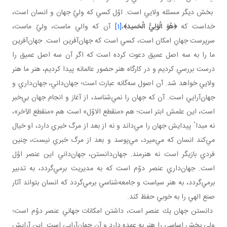
بخش ديگر مسئله ولايي است. اوّل كسي كه وليّ جهان و انسان است،
خداست كه
﴿هُوَ الْوَلِيُّ الْحَميد﴾
،
[1]
آن كه والي ماست، وليّ ماست،
سرپرست جهانِ امكان است، كسي است كه جهان‌آفرين است. جهان‌آفرين
ما را به سه اصل عميق دعوت كرده است كه اگر آن سه اصل عميق را
درست بررسي كرديم و در كارگاه هنر حضور عالمانه پيدا كرديم، هنر ما هنر
ولايي خواهد شد. آن اصول سه‌گانه عبارت است؛ جهان‌داني، جهان‌داري و
جهان‌آرايي است. آن كه جهان را نمي‌شناسد، از آغاز و انجام جهان بي‌خبر
است، اين علمش ابتر است؛ هم «منقطع الاوّل» است هم «منقطع الآخر»،
نه مبداٴ پيدايش جهان را مي‌داند و نه از بعد از مرگ خبري دارد، او خيال
مي‌كند انسان كه مي‌ميرد، مي‌پوسد و بعد از مرگ خبري نيست، چنين
فردي بازيگر است نه هنرمند. جهان‌دانستن، جهان‌داني اين عنصر اوّل
است. جهان‌داري عنصر دوّم است كه به مديريت برمي‌گردد، به تدبير
برمي‌گردد، به هنر سياست و جامعه‌شناسي برمي‌گردد كه انسان بتواند آثار
صنع الهي را به خوبي حفظ كند.
دانستن جهان يك عنصر است، داشتن امكانات جهاني عنصر دوّم است؛
ولي بخش اساسي را هنر به عهده دارد و آن جهان‌آرايي است. اين آرايش