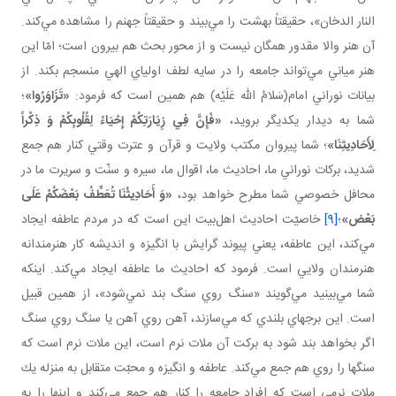
النار الدخان»، حقيقتاً بهشت را مي‌بيند و حقيقتاً جهنم را مشاهده مي‌كند.
آن هنر والا مقدور همگان نيست و از محور بحث هم بيرون است؛ امّا اين
هنر مياني مي‌تواند جامعه را در سايه لطف اولياي الهي منسجم بكند. از
بيانات نوراني امام(سَلامُ الله عَلَيْه) هم همين است كه فرمود:
«تَزَاوَرُوا»
؛
شما به ديدار يكديگر برويد،
«فَإِنَّ فِي زِيَارَتِكُمْ إِحْيَاءً لِقُلُوبِكُمْ وَ ذِكْراً
لِأَحَادِيثِنَا‏»
؛ شما پيروان مكتب ولايت و قرآن و عترت وقتي كنار هم جمع
شديد، بركات نوراني ما، احاديث ما، اقوال ما، سيره و سنّت و سريرت ما در
محافل خصوصي شما مطرح خواهد بود،
«وَ أَحَادِيثُنَا تُعَطِّفُ بَعْضَكُمْ عَلَی
بَعْض»
؛
[9]
خاصيّت احاديث اهل‌بيت اين است كه در مردم عاطفه ايجاد
مي‌كند، اين عاطفه، يعني پيوند گرايش با انگيزه و انديشه كار هنرمندانه
هنرمندان ولايي است. فرمود كه احاديث ما عاطفه ايجاد مي‌كند. اينكه
شما مي‌بينيد مي‌گويند «سنگ روي سنگ بند نمي‌شود»، از همين قبيل
است. اين برج هاي بلندي كه مي‌سازند، آهن روي آهن يا سنگ روي سنگ
اگر بخواهد بند شود به بركت آن ملات نرم است، اين ملات نرم است كه
سنگ ها را روي هم جمع مي‌كند. عاطفه و انگيزه و محبّت متقابل به منزله يك
ملات نرمي است كه افراد جامعه را كنار هم جمع مي‌كند و اينها را به