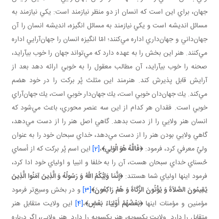
جهان، براي اين است كه انسان از دو منظر نيازمند است: يكي نيازمند به
مسائل انديشه است و يكي نيازمند به مسائل انگيزه، انديشه انسان را آن
جهان‌داني و جهان‌داري اداره مي‌كنند؛ امّا انگيزه انسان را جهان‌آرايي اداره
مي‌كنند. هنر اين بخش را به عهده دارد كه مي‌تواند جهان را خوب بيآرايد،
صحنه را خوب بيآرايد، آن مطالب معقول را به خوبي ارائه دهد بعد از
آرايش قابل پذيرش كند. هنرمند اين مثلث پُر بركت را در خود هضم
مي‌كند. يك جهان‌دان خوبي است، يك جهان‌دار خوبي است، يك جهان‌آراي
خوبي است. فقدان هر كدام از اين سه عنصر محوري، باعث مي‌شود كه
انسان هنر ولايي را از دست بدهد. گاهي اصل هنر را از دست مي‌دهد،
گاهي ولايي بودن هنر را از دست مي‌دهد، خداي سبحان خود را به‌ عنوان
وليّ معرفي كرد، فرمود:
﴿
فَاللَّهُ هُوَ الْوَلِي
﴾
،
[2]
اين اسم پُر بركت كه از أسماي
حُسناي خداي سبحان هست، آن را به خلفا و انبيا و اولياي خود ادا كرد،
فرمود اينها اولياي شما هستند:
﴿
إِنَّمَا وَلِيُّكُمُ اللّهُ وَ رَسُولُهُ وَ الَّذِينَ آمَنُوا الَّذِينَ
يُقِيمُونَ الصَّلاَةَ وَ يُؤْتُونَ الزَّكَاةَ وَ هُمْ رَاكِعُونَ
﴾
[3]
و در بخش وسيع‌تر فرمود
مؤمنين و مؤمنات اينها
﴿
بَعْضُهُمْ أَوْلِيَاءُ بَعْضٍ
﴾
،
[4]
اين ولايت متقابل هنر
متقابل را دارد. ولايت يك سويه، هنر يك سويه را دارد. هنر ولايي، اگر درباره