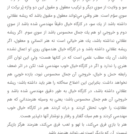
سو و ولايت از سوي ديگر و تركيب معقول و مقبول اين دو واژه پُر بركت از
سوي سوّم است. هنر وقتي مي‌تواند معقول و مقبول باشد كه ريشه عقلاني
داشته باشد از يك سو، در كارگاه خيال دقيقاً مهندسي شده باشد از سوي
دوم و خروجي او هم يك جمال محسوس باشد از سوي سوم. اگر ريشه
عقلاني نداشته باشد، يك هنر خيالي است نه هنر انساني و معقول، اگر
ريشه عقلاني داشته باشد و در كارگاه خيال هندسه ای روي او اعمال نشده
باشد، آن يك مطلب علمي است كه در كتاب ها هست؛ ولي اين توان آثار
هنري را ندارد و اگر در كارگاه خيال خوب مهندسي شد؛ لكن در اثر ضعف
رابطه حسّ و خيال، خروجي آن جمال محسوس نبود، بازده خوبي هم
نخواهد داشت. بنابراين اين اضلاع سه‌گانه را هنر بايد داشته باشد؛ ريشه
عقلاني داشته باشد، در كارگاه خيال به طور دقيق مهندسي شده باشد و
خروجي آن هم جمال محسوس باشد؛ يعني به وسيله هنرمنداني كه هم
عقلانيّت را خوب تحمّل كردند و درك كردند هم در كارگاه خيال خوب
مهندسي كردند و هم سبك گفتار و رفتار و نوشتار آنها دل پذير هست.
هنر با بازي فرق مي‌كند، با لهو و لعب فرق مي‌كند، هنرمند هرگز بازيگر
نيست. آن كه بازيگر است نمي‌تواند هنرمند باشد.