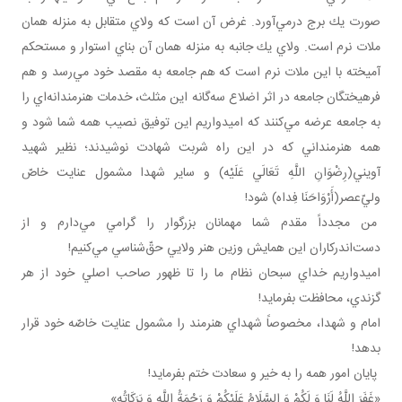
صورت يك برج در مي‌آورد. غرض آن است كه ولاي متقابل به منزله همان
ملات نرم است. ولاي يك جانبه به منزله همان آن بناي استوار و مستحكم
آميخته با اين ملات نرم است كه هم جامعه به مقصد خود مي‌رسد و هم
فرهيختگان جامعه در اثر اضلاع سه‌گانه اين مثلث، خدمات هنرمندانه‌اي را
به جامعه عرضه مي‌كنند كه اميدواريم اين توفيق نصيب همه شما شود و
همه هنرمنداني كه در اين راه شربت شهادت نوشيدند؛ نظير شهيد
آويني(رِضْوَانِ اللَّهِ تَعَالَي عَلَيْه‏) و ساير شهدا مشمول عنايت خاصّ
وليّ‌عصر(أَرْوَاحَنَا فِداه) شود!
من مجدداً مقدم شما مهمانان بزرگوار را گرامي مي‌دارم و از
دست‌اندركاران اين همايش وزين هنر ولايي حقّ‌شناسي مي‌كنيم!
اميدواريم خداي سبحان نظام ما را تا ظهور صاحب اصلي خود از هر
گزندي، محافظت بفرمايد!
امام و شهدا، مخصوصاً شهداي هنرمند را مشمول عنايت خاصّه خود قرار
بدهد!
پايان امور همه را به خير و سعادت ختم بفرمايد!
«غَفَرَ اللَّهُ لَنَا وَ لَكُمْ وَ السَّلَامُ عَلَيْكُمْ وَ رَحْمَةُ اللَّهِ وَ بَرَكَاتُه»