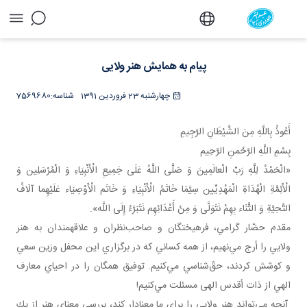
پیام به همایش هنر ولایی - دفتر
پیام به همایش هنر ولایی
چهارشنبه 23 فروردین 1391
شناسه:
7569680
أَعُوذُ بِاللَّهِ مِنَ الشَّيْطَانِ الرَّجِيمِ
بِسْمِ اللَّهِ الرَّحْمنِ الرَّحِيم‏
«الْحَمْدُ لِلَّهِ رَبِّ الْعالَمِينَ‏ وَ صَلَّی اللَّهُ عَلَی ‏جَمِيعِ الْأَنْبِيَاءِ وَ الْمُرْسَلِين ‏وَ
الْأَئِمَّةِ الْهُدَاةِ الْمَهْدِيِّين سِيَّمَا خَاتَمُ الْأَنْبِيَاءِ وَ خَاتَم الْأَوْصِيَاء عَلَيْهِما آلَافُ
التَّحِيَّةِ وَ الثَّنَاء بِهِمْ نَتَوَلَّی ‏وَ مِنْ أَعْدَائِهِم‏ نَتَبَرَّءُ إِلَی اللَّه».
مقدم حضّار گرامي، فرهيختگان و صاحب‌نظران و علاقه مندان به هنر
ولايي را أرج مي‌نهيم، از همه كساني كه در برگزاري اين محفل وزين سعي
و كوشش كردند، حقّ‌شناسي مي‌كنيم. توفيق همگان را در احياي معارف
الهي از ذات أقدس الهی مسئلت مي‌كنيم!
آنچه مي‌تواند هنر ولايي را براي ما معنادار كند، بررسي معناي هنر از يك