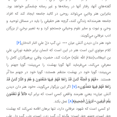
گفته‌هاي ‌‌‌‌‌‌‌‌‌‌آنها، رفتار آنها در رسانه‌ها و غير رسانه‌ چشمگير خواهد بود.
بنابراين هنر ولايي مي‌تواند روحی در كالبد جامعه ايجاد كند كه افراد
جامعه هنرمندانه زندگي كنند، گرچه هنر حقيقي را بايد در مسائل توحيد و
وحي و نبوت و ساير علوم وحياني جستجو كرد و به تعبير برخي از بزرگان
ادب عرفاني مي‌گويند:
خود هنر دان ديدن آتش عيان ٭٭٭ ني گپ دلّ علي النار الدخان
[6]
كلام مولوي اين است هنر در اين است كه انسان برابر خطبه نوراني علي
‌بن ‌ابي طالب(سَلامُ الله عَلَيْه) حركت كند، حضرت وقتي پرهيزگاران كامل را
معرفي مي‌كند، مي‌فرمايد آنها گويا بهشت را مي‌بينند؛ گويا جهنم را
مي‌بينند؛ گويا خود در بهشت متنعّم هستند؛ گويا خود در جهنم متاٴثّر
هستند:
«
فَهُمْ وَ الْجَنَّةُ كَمَنْ قَدْ رَآهَا فَهُمْ فِيهَا مُنَعَّمُونَ وَ هُمْ وَ النَّارُ كَمَنْ قَدْ
رَآهَا فَهُمْ فِيهَا مُعَذَّبُون‏
»
،
[7]
اگر اين بزرگوار مي‌گويد، «خود هنر دان ديدن
آتش عيان»؛ يعني هنرمند واقعي كسي است كه برابر آيه
﴿
كَلاَّ لَوْ تَعْلَمُونَ
عِلْمَ الْيَقِينِ ٭ لَتَرَوُنَّ الْجَحِيمَ
﴾
[8]
عمل بكند.
او كسي است كه شهود عرفاني دارد، تنها برهان اقامه نمي‌كند كه بهشت
حق است، جهنم حق است؛ وگرنه آن گپ زدن است، «ني گپ دل علي