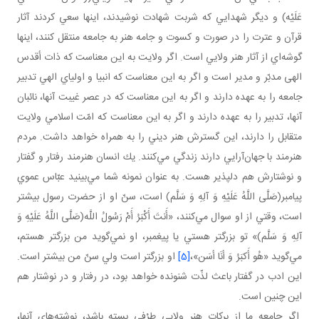
عَلَيْه‏) و ديگر شهدايي كه شربت شهادت نوشيدند، اينها سعي كردند آثار
قرآن و عترت را در صورت و كسوت و جامه هنر به جامعه منتقل كنند، اينها
گوشه‌اي از آثار هنر ولايي است. اگر ولايت به اين معناست كه ذات أقدس
الهی مدبّر و مدير است و اگر به اين معناست كه انبيا و اولياي الهي تدبير
جامعه را به عهده دارند و اگر به اين معناست كه در عصر غيبت آنها، نائبان
آنها، تدبير را به عهده دارند و اگر به اين معناست كه امّت اسلامي ولايت
متقابل را دارند، اين گسترش هنر ديني را به همراه خواهد داشت. مردم
هنرمند با جهان‌آرايي دارند زندگي مي‌كنند. يك انسان هنرمند رفتار و گفتار
و نوشتارش هم دل پذير هست. به‌ عنوان نمونه شما مي‌بينيد عبّاس عموي
پيامبر(صَلَّی اللَّهُ عَلَيْهِ وَ آلِهِ وَ سَلَّم‏) است، سنّ او از حضرت رسول بيشتر
است، وقتي از او سوال مي‌كنند، «أَنتَ أَكْبَرُ أَمْ رَسُولُ اللَّه(صَلَّی اللَّهُ عَلَيْهِ وَ
آلِهِ وَ سَلَّم‏)» تو بزرگ تر هستي يا پيغمبر، او نمي‌گويد من بزرگ تر هستم،
مي‌گويد «هُو أَكبَرُ وَ أنَا أسَن»،
[5]
او بزرگتر است ولي سنّ من بيشتر است.
اين ادب در گفتار باعث لذّت شنونده خواهد بود، در رفتار و در نوشتار هم
اين چنين است.
اگر جامعه ما از بركات هنر ولايي طرْفي بسته باشد، نوشته‌هاي آنها،