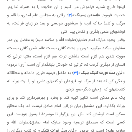
اینجا خارج شدیم فراموش می کنيم و آن حلاوت را به همراه نداریم.
حضرت فرمود:
«استعن بیمینک»
[2]
؛
وقتی به مجلس علم آمدی، با قلم و
مرکّب و کاغذ بیا که آنچه را می شنوی بنویسی و بعد در زمان فراغت، به
نوشته های علمی بنگری و تکامل پیدا کنی.
وقتی وجود مبارک امام صادق(صلوات الله و سلامه علیه) به مفضل بن عمر
سفارش می کند می گوید درس و بحث کافی نیست عالم شدن کافی نیست،
مورِث شدن هم لازم است داشتن تراث هم لازم است؛ منتها تراثی که
انسان از دیگری گرفت نه، تراثی که خودش بنیان گذار آن است آری! فرمود:
«فإن متّ فورث کتبک بنیک»
[3]
؛
به مفضل فرمود طرزی عالمانه و محققانه
زندگی کن که بعد از مرگ تو، فرزندان تو کتاب های علمی تو را ارث ببرند نه
کتابخانه ای که از جای دیگر جمع کردی.
یک عالم ممکن است کتابی تهیه کند و بخرد و بهره برداری کند و برای
وراث بگذارد، این مشمول بیان نورانی امام صادق نیست اما یک محقق
ممکن است کوشش کند مثل این بزرگوار تا موسوعة الرسول بنویسد، این
کسی است که مصداق توصيه وجود مبارک امام صادق(صلوات الله و
سلامه علیه) است که فرمود:
«فإن متّ فورّث کتبک»
نه کتب دیگران را