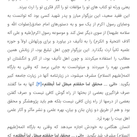
يعنی ورثه تو کتاب های تو را مؤلفات تو را آثار فکری تو را ارث ببرند.
این فقید سعید، این بزرگوار مبارز و پدر شهید کسی بود که توانست به
وصایای رسول اکرم از یک سو و به دستورهای امام صادق(صلوات الله و
سلامه علیهما) از سوی دیگر عمل کند و موسوعه رسول اکرم(علیه و علی آله
آلاف التحیة و الکرم) را به تألیف در بیاورد و برای ورثه اش اولاً و حوزه
علمیه ثانیاً ارث بگذارد. این بزرگوار چون اهل تبلیغ بود، از زبانش همین
مطالب را استفاده می کردند و چون اهل تألیف بود، از آثار و انگشتان او
همین بهره را می بردند و می توانست به جایی برسد که وقتی به بارگاه
ائمه(علیهم السلام) مشرف می شود، در زیارت نامه آنها در زیارت جامعه کبیر
بگوید:
«انی ... محقق لما حققتم مبطل لما أبطلتم»
[4]
.
آنها به ما گفتند
صرف فراگیری بعضی از بحث ها از راه گوش کافی نیست و صرف گفتن
بعضی از درس ها از راه زبان کافی نیست بلکه هم باید پژوهشگر و محقق
بود و هم از طريق دو زبانِ بنان و بیان، بهره علمی و نشر مآثر و آثار علمی
اهل بیت را بهره بُرد.
انسان هنگامی به خودش اجازه می دهد که وقتی به بارگاه ائمه(علیهم
السلام) مشرف شد بگوید:
«انی ... محقق لما حققتم مبطل لما أبطلتم»
که