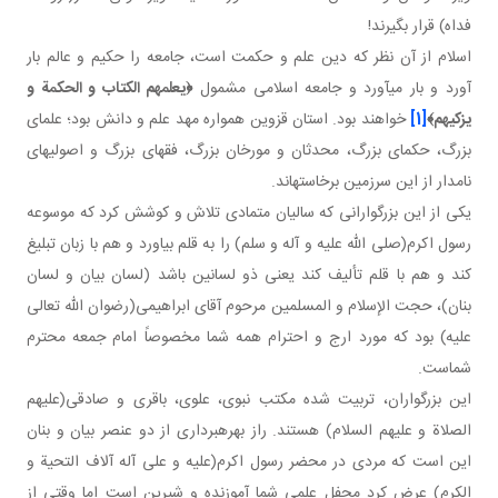
فداه) قرار بگیرند!
اسلام از آن نظر که دین علم و حکمت است، جامعه را حکیم و عالم بار
آورد و بار می آورد و جامعه اسلامی مشمول
﴿
یعلمهم الکتاب و الحکمة و
یزکیهم
﴾
[1]
خواهند بود. استان قزوین همواره مهد علم و دانش بود؛ علمای
بزرگ، حکمای بزرگ، محدثان و مورخان بزرگ، فقهای بزرگ و اصولی های
نامدار از این سرزمین برخاسته اند.
یکی از این بزرگوارانی که ساليان متمادی تلاش و کوشش کرد که موسوعه
رسول اکرم(صلی الله عليه و آله و سلم) را به قلم بیاورد و هم با زبان تبلیغ
کند و هم با قلم تألیف کند یعنی ذو لسانین باشد (لسان بیان و لسان
بنان)، حجت الإسلام و المسلمین مرحوم آقای ابراهیمی(رضوان الله تعالی
علیه) بود که مورد ارج و احترام همه شما مخصوصاً امام جمعه محترم
شماست.
این بزرگواران، تربیت شده مکتب نبوی، علوی، باقری و صادقی(علیهم
الصلاة و علیهم السلام) هستند. راز بهره برداری از دو عنصر بیان و بنان
این است که مردی در محضر رسول اکرم(علیه و علی آله آلاف التحیة و
الکرم) عرض کرد محفل علمی شما آموزنده و شیرین است اما وقتی از