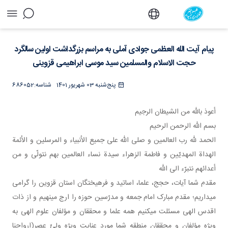
پیام آیت الله العظمی جوادی آملی به مراسم
بزرگداشت اولین سالگرد حجت الاسلام والمسلمین
پیام آیت الله العظمی جوادی آملی به مراسم بزرگداشت اولین سالگرد
سید موسی ابراهیمی قزوینی - دفتر
حجت الاسلام والمسلمین سید موسی ابراهیمی قزوینی
پنج‌شنبه 03 شهریور 1401
شناسه:
686052
أعوذ بالله من الشيطان الرجيم
بسم الله الرحمن الرحيم
الحمد لله رب العالمین و صلی الله علی جمیع الأنبیاء و المرسلین و الأئمة
الهداة المهدیّین و فاطمة الزهراء سیدة نساء العالمین بهم نتولّی و من
أعدائهم نتبرّء الی الله
مقدم شما آیات، حجج، علما، اساتید و فرهیختگان استان قزوین را گرامی
می داریم؛ مقدم مبارک امام جمعه و مدرّسین حوزه را ارج می نهیم و از ذات
اقدس الهی مسئلت می کنیم همه علما و محققان و مؤلفان علوم الهی به
ویژه مؤلفان و محققان منطقه شما مورد عنایت ویژه ولیّ عصر(ارواحنا