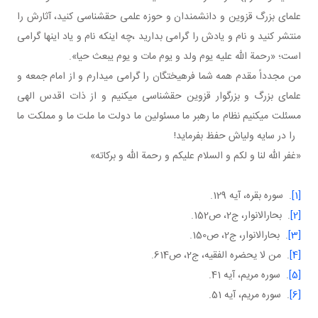
علمای بزرگ قزوین و دانشمندان و حوزه علمی حق شناسی کنید، آثارش را
منتشر کنید و نام و یادش را گرامی بدارید ،چه اینکه نام و یاد اینها گرامی
است؛ «رحمة الله علیه یوم ولد و یوم مات و یوم یبعث حیا».
من مجدداً مقدم همه شما فرهیختگان را گرامی می دارم و از امام جمعه و
علمای بزرگ و بزرگوار قزوین حق شناسی می کنیم و از ذات اقدس الهی
مسئلت می کنیم نظام ما رهبر ما مسئولین ما دولت ما ملت ما و مملکت ما
را در سایه ولی اش حفظ بفرماید!
«غفر الله لنا و لکم و السلام علیکم و رحمة الله و برکاته»
[1]
. سوره بقره، آيه 129.
[2]
. بحارالانوار، ج2، ص152.
[3]
. بحارالانوار، ج2، ص150.
[4]
. من لا يحضره الفقيه، ج2، ص614.
[5]
. سوره مريم، آيه 41.
[6]
. سوره مريم، آيه 51.