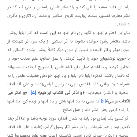
راه این فقید سعید را طی کند و راه سایر علمای راستین را طی کند که در
نشر معارفِ تفسیر، سنت، روایت، تاریخ اسلامی و مانند آن، آثاری و مآثری
داشتند.
بنابراین احترام اینها و نگهداری نام اینها به این است که آثار اینها روشن
باشد منتشر بشود خوانده بشود، تا اثر انقلابی از یک سو، اثر شهادت از
سوی دیگر و اثر تألیف و تبیین از سوی دیگر کاملاً روشن بشود. کسانی که
با خون، نوشته های خود را تأیید کردند، با عمل صالح، علم صائب خود را
تحلیل کردند و با اقدام عملی، آن قیام علمی را تشریح کردند، شایسته اند
که نامدار باشند؛ تذکره اینها نام اینها و یاد اینها خودش فضیلت علمی را به
همراه دارد. وقتی ذات اقدس الهی به رسول گرامی(علیه و علی آله آلاف
التحیة و الثناء) می فرماید:
﴿
و اذکر فی الکتاب ابراهیم
﴾
[5]
﴿
و اذکر فی
الکتاب موسی
﴾
[6]
که یعنی به یاد اینها باش و یاد اینها را زنده کن، یاد اینها
را زنده کردن یعنی نشر علم و عمل صالح.
اگر کسی یک بُعدی بود باید به همان اندازه مورد توجه باشد و اما اگر چند
بُعدی بود و عمر شریفش را در نشر آثار رسول گرامی(علیه و علی آله آلاف
التحیة و الکرم) صرف کرده است، شایسته است همه علما مخصوصاً شما