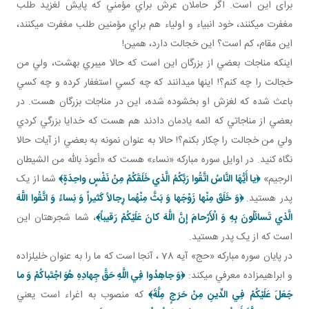
برای اين است. اگر حاملان عرش براي مؤمني که پايش لغزيد طلب
مغفرت مي کنند، خود انبياء و اولياء هم براي مؤمنين طلب مغفرت مي کنند،
اين مقام، کم است؟ اين خجالت دارد، همين!
اينکه مناجات بعضي از بزرگان اين است که حالا مي بري بهشت، ولي من
خجالت را چه کنم؟! اينها مي دانند که چه کسي استغفار کرده و چه کسي
باعث شده که لغزش او بخشوده شده، اين در مناجات بزرگان هست. در
بعضي از مناجاتي که ائمه يادمان دادند هم هست که خدايا بزرگي کردي
ولي من خجالت را چکار بکنم؟! حالا به عنوان نمونه به بعضي از آيات حالا
نگاه کنيد. در اوايل سوره مبارکه «نساء» هست که «أعوذ بالله من الشيطان
الرجيم»
﴿يا أَيُّهَا النَّاسُ اتَّقُوا رَبَّكُمُ الَّذي خَلَقَكُمْ مِنْ نَفْسٍ واحِدَةٍ﴾
شما از يک
پدر هستيد.
﴿وَ خَلَقَ مِنْها زَوْجَها وَ بَثَّ مِنْهُما رِجالاً كَثيراً وَ نِساءً وَ اتَّقُوا اللَّهَ
الَّذي تَسائَلُونَ بِهِ وَ الْأَرْحامَ إِنَّ اللَّهَ كانَ عَلَيْكُمْ رَقيباً﴾
، شما شجره تان اين
است که از يک پدر هستيد.
در پايان سوره مبارکه «حج» آيه 78 ، آنجا است که ما را به عنوان خليل زاده
و ابراهيم زاده معرفي مي کند:
﴿وَ جاهِدُوا فِي اللَّهِ حَقَّ جِهادِهِ هُوَ اجْتَباكُمْ وَ ما
جَعَلَ عَلَيْكُمْ فِي الدِّينِ مِنْ حَرَجٍ مِلَّةَ﴾
که منصوب به اغراء است يعني