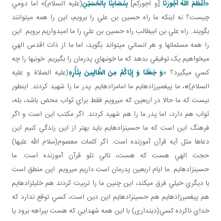
«أَعْظَمَ اللَّهُ أُجُورَنَا
[و اجوركم]
بِمُصَابِنَا بِالْحُسَيْنِ
(عليه السلام)» اما دومي
چيست؟ نه اينکه ما راه حسين بن علي را برويم، اين را همه مي توانند
بگويند. راه علي بن ابيطالب راه حسين بن علي را ما اميدواريم برويم. اين
را همه مسلمان ها و هر انساني مي تواند بگويد، اما ما از ذات اقدس الهي
مي خواهيم يک توفيقي بدهد که ما خونبهاي پدرمان را بگيريم. خونبها را چه
کسي مي گيرد؟ «
وَ جَعَلَنَا وَ إِيَّاكُمْ مِنَ الطَّالِبِينَ بِثَأْرِهِ
(عليه الصلاة و عليه
السلام)
»
، ما پيغمبرزاده ايم ما امامزاده ايم. پدر ما را شهيد کردند. اين طور
نيست که ما حالا در اربعين که مي رويم فقط براي ثواب محض باشد، بله،
ثواب هم دارد، اما پدر ما را هم شهيد کردند. اگر مکتب اين است و اگر
فرهنگ اين است که ما حسين زاده ايم بايد بهتر از اين زندگي کنيم اين
دعاها مثل آيه قرآن آموزنده است. اگر کلمات معصوم(سلام الله عليها)
حجت الهي هست که هست، تالي تلو قرآن آموزنده است. ما
حسين زاده ايم. ما ايام اربعين پدرمان است داريم مي رويم. اين منطق است
با ديگري خيلي فرق مي کند، اين چنين ما را تربيت کردند هم خليل زاده ايم
هم پيغمبرزاده ايم هم حسين زاده ايم اين دين است، کسي توقع ندارد که
خداي ناکرده کسي(دين­داری) با اين همه شهدايي که هست بيراهه برود يا