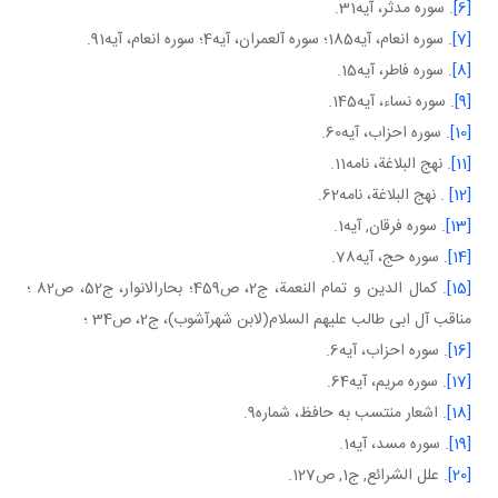
[6]
. سوره مدثر، آيه31.
[7]
. سوره انعام، آيه185؛ سوره آل عمران، آيه4؛ سوره انعام، آيه91.
[8]
. سوره فاطر، آيه15.
[9]
. سوره نساء، آيه145.
[10]
. سوره احزاب، آيه60.
[11]
. نهج البلاغة، نامه11.
[12]
. نهج البلاغة، نامه62.
[13]
. سوره فرقان, آيه1.
[14]
. سوره حج، آيه78.
[15]
. کمال الدين و تمام النعمة، ج2، ص459؛ بحارالانوار، ج52، ص82 ؛
مناقب آل ابی طالب عليهم السلام(لابن شهرآشوب)، ج2، ص34 ؛
[16]
. سوره احزاب، آيه6.
[17]
. سوره مريم، آيه64.
[18]
. اشعار منتسب به حافظ، شماره9.
[19]
. سوره مسد، آيه1.
[20]
. علل الشرائع, ج1, ص127.