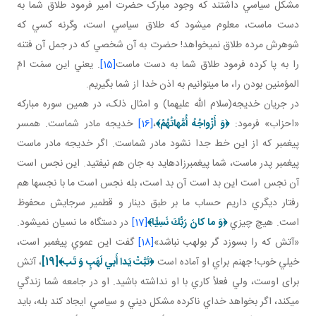
مشکل سياسي داشتند که وجود مبارک حضرت امير فرمود طلاق شما به
دست ماست، معلوم مي شود که طلاق سياسي است، وگرنه کسي که
شوهرش مرده طلاق نمي خواهد! حضرت به آن شخصي که در جمل آن فتنه
را به پا کرده فرمود طلاق شما به دست ماست
[15]
. يعني اين سمَت امّ
المؤمنين بودن را، ما مي توانيم به اذن خدا از شما بگيريم.
در جريان خديجه(سلام الله عليهما) و امثال ذلک، در همين سوره مبارکه
«احزاب» فرمود:
﴿
وَ أَزْواجُهُ أُمَّهاتُهُمْ
﴾
،
[16]
خديجه مادر شماست. همسر
پيغمبر که از اين خط جدا نشود مادر شماست. اگر خديجه مادر ماست
پيغمبر پدر ماست، شما پيغمبرزاده ايد به جان هم نيفتيد. اين نجس است
آن نجس است اين بد است آن بد است، بله نجس است ما با نجس ها هم
رفتار ديگري داريم حساب ما بر طبق دينار و قطمير سرجايش محفوظ
است. هيچ چيزي
﴿
وَ ما كانَ رَبُّكَ نَسِيًّا
﴾
[17]
در دستگاه ما نسيان نمی­شود.
«آتش که را بسوزد گر بولهب نباشد»
[18]
گفت اين عموي پيغمبر است،
خيلي خوب! جهنم براي او آماده است
﴿تَبَّتْ يَدا أَبي‏ لَهَبٍ وَ تَب‏﴾
[19]
، آتش
برای اوست، ولي فعلاً کاري با او نداشته باشيد. او در جامعه شما زندگي
مي کند، اگر بخواهد خداي ناکرده مشکل ديني و سياسي ايجاد کند بله، بايد