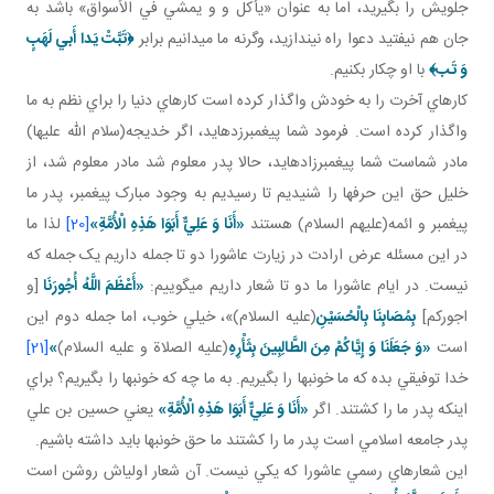
جلويش را بگيريد، اما به عنوان «يأکل و و يمشي في الأسواق» باشد به
جان هم نيفتيد دعوا راه نيندازيد، وگرنه ما مي دانيم برابر
﴿تَبَّتْ يَدا أَبي‏ لَهَبٍ
وَ تَب‏﴾
با او چکار بکنيم.
کارهاي آخرت را به خودش واگذار کرده است کارهاي دنيا را براي نظم به ما
واگذار کرده است. فرمود شما پيغمبرزده ايد، اگر خديجه(سلام الله عليها)
مادر شماست شما پيغمبرزاده ايد، حالا پدر معلوم شد مادر معلوم شد، از
خليل حق اين حرف ها را شنيديم تا رسيديم به وجود مبارک پيغمبر، پدر ما
پيغمبر و ائمه(عليهم السلام) هستند
«أَنَا وَ عَلِيٌّ أَبَوَا هَذِهِ الْأُمَّةِ»
[20]
لذا ما
در اين مسئله عرض ارادت در زيارت عاشورا دو تا جمله داريم يک جمله که
نيست. در ايام عاشورا ما دو تا شعار داريم مي گوييم:
«أَعْظَمَ اللَّهُ أُجُورَنَا
[و
اجوركم]
بِمُصَابِنَا بِالْحُسَيْنِ
(عليه السلام)»، خيلي خوب، اما جمله دوم اين
است
«وَ جَعَلَنَا وَ إِيَّاكُمْ مِنَ الطَّالِبِينَ بِثَأْرِهِ
(عليه الصلاة و عليه السلام)
»
[21]
خدا توفيقي بده که ما خونبها را بگيريم. به ما چه که خونبها را بگيريم؟ براي
اينکه پدر ما را کشتند. اگر
«أَنَا وَ عَلِيٌّ أَبَوَا هَذِهِ الْأُمَّةِ»
يعني حسين بن علي
پدر جامعه اسلامي است پدر ما را کشتند ما حق خونبها بايد داشته باشيم.
اين شعارهاي رسمي عاشورا که يکي نيست. آن شعار اولي اش روشن است