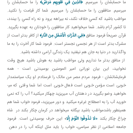
ما حسابشان را مي رسيم.
﴿
الَّذِينَ فِي قُلُوبِهِم مَرَضٌ
﴾
را ما حسابشان را
مي رسيم. منافقون را ما حسابشان را مي رسيم. شما کار قيامت را نکنيد.
مواظب باشيد که کسي خلاف نکند، نه بيراهه برود و نه راه کسي را ببندد،
تا کشور آرام باشد. شما مي خواهيد کار منافقون را خودتان به عهده بگيريد.
قرآن صريحاً فرمود منافق
﴿
فِي الدَّرْكِ الْأَسْفَلِ مِنَ النَّار
﴾
از کافر بدتر است از
مشرک بدتر است از هر نجسی نجس­تر است. فرمود شما کار آخرت را به ما
واگذاريد در دنيا به جان هم نيفتيد يک زندگی آرامی داشته باشيد.
از منافق بدتر ما نداريم ولی مواظب باشيد به هوش باشيد هيچ وقت
نخوابيد، اين بيان نورانی امير المومنين بوسيدنی است - همه
فرمايشاتشان - فرمود مردم مصر من مالک را فرستادم او يک سياستمدار
خوبی است مؤمن خوبی است فعال خوبی است اما شما وقتی که می­
خواهيد وضو بگيريد در دهنتان آب می­ريزيد چهکار می­کنيد؟ آب را که نمی
خوريد آب را به اصطلاح غرغره می­کنيد و دور می­ريزيد، فرمود خواب شما هم
همينطور باشدمواظب باشيد بيگانه می­خواهد در کرمان چکار بکند در شاه
چراغ چکار بکند
«لَا تَذُوقُوا النَّوْمَ إِلَّا
» اين حرف بوسيدنی است. فرمود
جامعه اسلامی از نظر سياسی، خواب را بايد مثل اينکه آب را در دهن