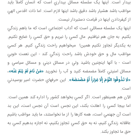
بيدار است. اينها يک سلسله مسائل بيداري است که انسان کاملاً بايد
مواظب باشد هشيار باشد دقيق باشد اينها لازم است. اما ذات اقدس الهي
از کيفردادن اينها در قيامت دست بردار نيست.
اينها يک سلسله مسائلي است که آداب اجتماعي است که ما باهم زندگي
بکنيم. به جان هم نيافتيم. مال کسي را نبريم و حق کسي را ضايع نکنيم.
به يکديگر تجاوز نکنيم همين! مي خواهيم راحت زندگي کنيم. هر کسي
مواظب مال و حق خودش باشد راحت زندگي کند - اين نعمت خوبي
است - با آنها اين چنين باشيد ولي در مسائل ديني و مسائل سياسي و
مسائل امنيتي کاملاً مضمضه کنيد و آب را نخوريد
«
مَنْ‏ نَامَ‏ لَمْ‏ يُنَمْ‏ عَنْه‏
»
،
«لَا تَذُوقُوا النَّوْمَ إِلَّا غِرَاراً أَوْ مَضْمَضَة»
. اين حرف هاي حضرت امير بوسيدني
است.
الآن هم همينطور است. اگر کسي بخواهد کشور را اداره کند همين است.
اما بيجا کسي را اهانت بکند، اين نجس است آن نجس است، اين بد
است آن جهنمي است، همه کارها را از ما نخواستند، ما بايد مواظب باشيم
عاقلانه زندگي کنيم، نه به حق کسي تجاوز بکنيم، نه اجازه بدهيم کسي به
حق ما تجاوز بکند.