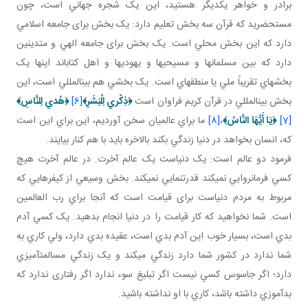
برادر و خواهر يکديگر هستيد، اين يک شجره جهاني است، چون
مستحضريد که قرآن سه بخش تعليم دارد: يک بخش برای جامعه اسلامي
دارد که اين بخش محلي است. يک بخش برای جامعه الهي و متدينين
دارد که بين مسلمان ها و مسيحي ها و يهودي ها و اهل کتاب اند اينها يک
بخش هاي تقريباً ملي يا منطقه اي است. يک بخشي هم بين المللي است، اين
بخش بين المللي در قرآن کريم فراوان است
﴿
ذِكْري‏ لِلْبَشَرِ
﴾
[6]
﴿
هُدي لِلنَّاسِ
﴾
[7]
﴿
يَا أَيُّهَا النَّاسُ
﴾
،
[8]
ما براي عالميان سخن آورديم، اين براي اين است
که، انسان بخواهد در دنيا زندگي بکند بالاخره بايد با هم کنار بيايند.
فرمود دو عالم است: يک دنياست يک عالم آخرت. در عالم آخرت هيچ
کسي فرمانروايي نمي کند قدرت نمايي نمي کند. بخش وسيعي از کيفرهايي که
مربوط به مردم دنياست برای قيامت است که آنجا براي رب العالمين
است. شما نخواهيد که کار قيامت را در دنيا انجام بدهيد. يک کسي آدم
بدي است، بسيار خوب اين آدم بدي است، عقيده بدي دارد، ولي کاري به
شما ندارد در کشور شما دارد زندگي مي کند و يک زندگي مسالمت آميزي
دارد؛ اگر جاسوس کسي نيست اگر تبليغ سوء ندارد اگر رفتاری ندارد که
بدآموزي داشته باشد، کاري با او نداشته باشيد.