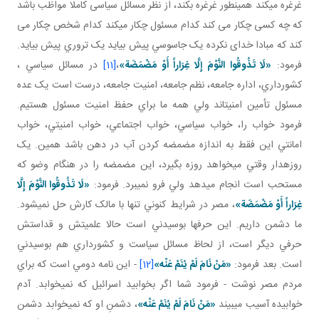
غرغره می­کند همينطور غرغره بکند، از نظر مسائل سياسی کاملا مواظب باشد
که چه کسی چکار می کند کدام مسئول چکار می­کند کدام شخص چکار می
کند که مبادا خدای نکرده يک جاسوسي پيش بيايد يک تروري پيش بيايد.
فرمود:
«لَا تَذُوقُوا النَّوْمَ إِلَّا غِرَاراً أَوْ مَضْمَضَة»
،
[11]
در مسائل سياسي ،
کشورداري، اداره جامعه، نظم جامعه، امنيت جامعه، درست است يک عده
مسئول تأمين امنيت اند ولي همه ما براي حفظ امنيت مسئول هستيم.
فرمود خواب را، خواب سياسي، خواب اجتماعي، خواب امنيتي، خواب
امانتي اين فقط به اندازه مضمضه کردن آب در دهن باشد همين. يک
روزه دار وقتي مي خواهد روزه بگيرد، اين مضمضه را در هنگام وضو که
مستحب است انجام مي دهد ولي فرو نمي برد. فرمود:
«لَا تَذُوقُوا النَّوْمَ إِلَّا
غِرَاراً أَوْ مَضْمَضَة»
، مصر در شرايط کنوني تنها با مالک کارش حل نمي شود.
ما دشمن داريم. اين حرف ها بوسيدني است حالا علميتش و قداستش
حرفي ديگر است، از لحاظ مسائل سياست و کشورداري هم بوسيدني
است. بعد فرمود:
«
مَنْ‏ نَامَ‏ لَمْ‏ يُنَمْ‏ عَنْه‏
»
[12]
- اين نامه دومي است که براي
مردم مصر نوشت - فرمود شما اگر بخوابيد اسرائيل که نمي خوابد. آدم
خوابيده آسيب مي بيند
«
مَنْ‏ نَامَ‏ لَمْ‏ يُنَمْ‏ عَنْه‏
»
، دشمنِ او که نمي خوابد دشمن