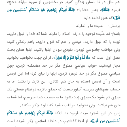
هم مثل دو تا انسان زندگي کنيد. در بخش هايي از سوره مبارکه «حج»
فرمود
﴿
مِّلَّةَ
﴾
، يعني «خذوا»
﴿
مِّلَّةَ أَبِيكُمْ إِبْرَاهِيمَ هُوَ سَمَّاكُمُ الْمُسْلِمِينَ مِن
قَبْلُ
﴾
که هنوز ادامه دارد.
پرسش: ... مليت ما را ندارند
پاسخ: نه، ملّيت توحيد را دارند. اسلام را دارند. شما که خدا را قبول داريد،
نبوت را که قبول داريد، عيسي را هم که قبول داريد، باهم زندگي کنيد؛
ولي مواظب جاسوسي نبودن، نفوذي نبودن اينها باشيد، اينها همان بحث
فصل اول است که
«لَا تَذُوقُوا النَّوْمَ إِلَّا غِرَاراً»
، از آن جهت بخواهيد بخوابيد
مجاز نيستيد، خواب سياسي ممنوع مگر در حد مضمضه کردن، جهل
سياسي ممنوع مگر در حد غرغره کردن، اينها را بيان کرد؛ اما اين نجس
است و آن نجس است، به جان هم افتادن، اين کارها را نکنيد. ما به
حساب همه شان مي رسيم آن طور نيست که خداي ناکرده در نظام هستي يک
چيزي کم بشود يک چيزي زياد بشود ما به حساب همه مي رسيم، اما شما به
جان هم نيفتيد، ولي نخوابيد مواظب باشيد که دارند چکار مي کنند.
پس در اين شجره ميانه فرمود به اينکه
﴿
مِّلَّةَ أَبِيكُمْ إِبْرَاهِيمَ هُوَ سَمَّاكُمُ
الْمُسْلِمِينَ مِن قَبْلُ
﴾
، از آنجا گذشتيم، در داخله اسلامي يکي شيعه است