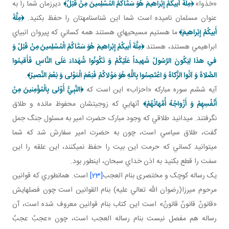
«خذوا»
﴿مِلَّةَ أَبيكُمْ إِبْراهيمَ هُوَ سَمَّاكُمُ الْمُسْلِمينَ مِنْ قَبْلُ﴾
ديرزمان شما را به
عنوان مسلمان ناميده است شما اين شناسنامه تان را حفظ بکنيد.
﴿مِلَّةَ
أَبيكُمْ إِبْراهيمَ﴾
ما هستيم مسيحي هاي هستند همه کساني که پيروان انبياي
ابراهيمي هستند، هستند
﴿مِلَّةَ أَبيكُمْ إِبْراهيمَ هُوَ سَمَّاكُمُ الْمُسْلِمينَ مِنْ قَبْلُ وَ
في‏ هذا لِيَكُونَ الرَّسُولُ شَهيداً عَلَيْكُمْ وَ تَكُونُوا شُهَداءَ عَلَى النَّاسِ فَأَقيمُوا
الصَّلاةَ وَ آتُوا الزَّكاةَ وَ اعْتَصِمُوا بِاللَّهِ هُوَ مَوْلاكُمْ فَنِعْمَ الْمَوْلى‏ وَ نِعْمَ النَّصيرُ﴾
.
آيه ششم سوره مبارکه «احزاب» اين است که
﴿النَّبِيُّ أَوْلى‏ بِالْمُؤْمِنينَ مِنْ
أَنْفُسِهِمْ وَ أَزْواجُهُ أُمَّهاتُهُمْ﴾
آنهايي که زوجيتشان محفوظ مانده و طلاق
نگرفتند. مي دانيد طلاقي که وجود مبارک حضرت امير به مسئول جنگ جمل
گفت، طلاق سياسي است، چون به حضرت امير سفارش شد که شما
مي توانيد کساني که حرمت اين بيت را حفظ نمي کنند، اين علقه را اين
سمَت را قطع بکنيد به اذن خداي سبحان، اين طور بود.
يک رساله کوچک و مختصری بنام العجب
[23]
است. همان طوري که قوانين
مرحوم ميرزا(رضوان الله تعالي عليه) بنام القوانين است چون فصل هايش
«قانونٌ قانونٌ قانونٌ» است اين کتاب بنام قوانين معروف شده است، آن
رساله هم مفصل نيست بنام رساله العجب است، چون «عجبٌ عجبٌ