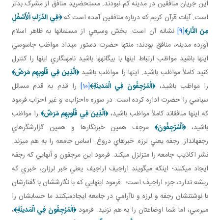
اين جريان منافقين در مدينه کم نبودند. مستحضريد منافق از مشرک بدتر
است. آيات قرآن کريم که درباره منافقين آمده است که
﴿
فِي الدَّرْكِ الْأَسْفَلِ
مِنَ النَّار
﴾
[9]
نشانه آن است. بخش وسيعي از مسلمان ها به ظاهر اسلام
آورده مدينه، منافق بودند؛ منتها حضرت دستور مي داد مواظب جاسوسي
اينها باشيد مواظب ارتباط اينها با بيگانه ها باشيد نامه نگاري اينها را کنترل
کنيد کاملاً مواظب باشيد. اينها را مواظب باشيد
﴿
الَّذِينَ فِي قُلُوبِهِم مَرَضٌ
﴾
را مواظب باشيد،
﴿الْمُرْجِفُونَ فِي الْمَدينَةِ﴾
[10]
را قدم به قدم مسائل
سياسي را حضرت اداره کرده است. در سوره «احزاب» و غير احزاب فرمود
که اينها منافق اند کاملاً مواظب باشيد،
﴿
الَّذِينَ فِي قُلُوبِهِم مَرَضٌ
﴾
را مواظب
باشيد،
﴿الْمُرْجِفُونَ﴾
مرجف همين خبرنگارها و همين گزارشگرهاي
رجفه انداز. رجفه يعني لرزه. خبرهاي دروغ اساس جامعه را به هم مي زند.
نشر اکاذيب جامعه را متزلزل مي کند. فرمود اين مرجفون و آنهايي که رجفه
ايجاد مي کنند؛ اينکه مي گويند اراجيف اراجيف يعني خبر لرزان، خبري که
ريشه ندارد، جزء اراجيف است؛ فرمود اينهايي که با نگارششان با گفتارشان
با نوشتنشان رجفه و لرزه و ناآرامي در جامعه ايجادمي کنند ما حسابشان را
مي رسي، اما شما اوضاعتان را به هم نزنيد. فرمود
﴿الْمُرْجِفُونَ فِي الْمَدينَةِ﴾
،