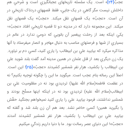
عجبٌ
[24]
» است. يک سلسله تاريخ های عجب انگيزي است و شرحي هم
داخلش نيست مگر گاهي در يک جايي، فقط قصه هاي دردناک تاريخي در
آن است. «عجبٌ» يک قصه اي نقل مي کند. «عجبٌ» يک قصه اي نقل
مي کند. اين مجموعه دارد که در مدينه دو تا قضيه تاريخي افتاد «عجبٌ»؛
يکي اينکه بعد از رحلت پيغمبر آن بانويي که دومي ندارد در عالم در
بسياري از شب ها و فرصت هاي مناسب به دنبال مهاجر و انصار مي فرستاد با آنها
مذاکره مي کرد که بياييد علي بن ابيطالب را ياري کنيد، کسي دم بر نياورد.
يک زن ديگري بعد از قتل عثمان در همين مدينه آمد گفت بلند شويد علي
بن ابيطالب را بکشيد، هزار نفر شمشير کشيدند «عجبٌ»
[25]
! اين است.
اصلاً اين رساله بنام عجب است. مي گويد ما اين را چگونه توجيه بکنيم؟ نه
در عظمت فاطمه(سلام الله عليها) ترديدي بود نه در مظلوميت علي بن
ابيطالب(سلام الله عليه) ترديدي بود نه در اينکه اينها مسلّح بودند و
شمشير نداشتند، فرمود بياييد علي را ياري کنيد نمي خواهم بجنگيد حقّش
را بگيريد همين! کسي حاضر نشد. بعد هم آن زن بلند شد و گفته که
بياييد علي بن ابيطالب را بکشيد، هزار نفر شمشير کشيدند آمدند
«عجبٌ»! اين دنيای عصر رسالت بود. ما با دنيا داريم زندگي مي کنيم.