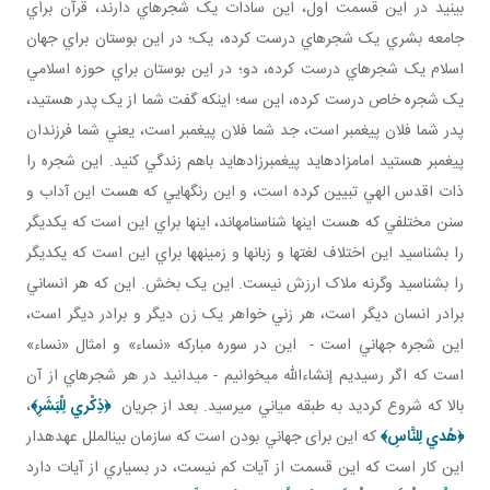
بينيد در اين قسمت اول، اين سادات يک شجره اي دارند، قرآن براي
جامعه بشري يک شجره اي درست کرده، يک؛ در اين بوستان براي جهان
اسلام يک شجره اي درست کرده، دو؛ در اين بوستان براي حوزه اسلامي
يک شجره خاص درست کرده، اين سه؛ اينکه گفت شما از يک پدر هستيد،
پدر شما فلان پيغمبر است، جد شما فلان پيغمبر است، يعني شما فرزندان
پيغمبر هستيد امامزاده ايد پيغمبرزاده ايد باهم زندگي کنيد. اين شجره را
ذات اقدس الهي تبيين کرده است، و اين رنگ هايي که هست اين آداب و
سنن مختلفي که هست اينها شناسنامه اند، اينها براي اين است که يکديگر
را بشناسيد اين اختلاف لغت ها و زبان ها و زمينه ها براي اين است که يکديگر
را بشناسيد وگرنه ملاک ارزش نيست. اين يک بخش. اين که هر انساني
برادر انسان ديگر است، هر زني خواهر يک زن ديگر و برادر ديگر است،
اين شجره جهاني است - اين در سوره مبارکه «نساء» و امثال «نساء»
است که اگر رسيديم إن شاءالله مي خوانيم - مي دانيد در هر شجره اي از آن
بالا که شروع کرديد به طبقه مياني مي رسيد. بعد از جريان
﴿
ذِكْري‏ لِلْبَشَرِ
﴾
،
﴿
هُدي لِلنَّاسِ
﴾
که اين برای جهاني بودن است که سازمان بين الملل عهده دار
اين کار است که اين قسمت از آيات کم نيست، در بسياري از آيات دارد