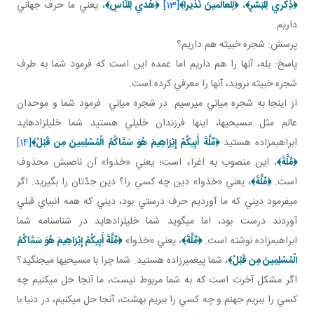
﴿
ذِكْري‏ لِلْبَشَرِ
﴾
،
﴿
لِلْعالَمينَ نَذيراً
﴾
[13]
﴿
هُدي لِلنَّاسِ
﴾
، يعني ما حرف جهاني
داريم.
پرسش: شجره خبيثه هم داريم؟
پاسخ: بله، آنها را هم داريم اما عمده اين است که فرمود شما به طرف
شجره خبيثه نرويد، آنها را معرفي کرده است.
از اينجا به شجره مياني مي رسيم. در شجره مياني فرمود شما و موحدان
عالم مثل مسيحي ها، اينها فرزندان خليلي هستيد شما خليل زاده ايد
ابراهيم زاده هستيد
﴿
مِّلَّةَ أَبِيكُمْ إِبْرَاهِيمَ هُوَ سَمَّاكُمُ الْمُسْلِمِينَ مِن قَبْلُ
﴾
[14]
﴿
مِّلَّةَ
﴾
، اين منصوب به اغراء است؛ يعني «خذوا» آن ناصبش محذوف
است.
﴿
مِّلَّةَ
﴾
، يعني «خذوا» دين چه کسي را؟ دين جدّتان را بگيريد. اگر
مي فرمود ديني که ما آورديم حرف درستي بود، ديني که همه انبياي قبلي
آوردند درست بود، اما مي گويد شما خليل زاده ايد در شناسنامه شما
ابراهيم زاده نوشته است.
﴿
مِّلَّةَ
﴾
، يعني «خذوا»
﴿
مِّلَّةَ أَبِيكُمْ إِبْرَاهِيمَ هُوَ سَمَّاكُمُ
الْمُسْلِمِينَ مِن قَبْلُ
﴾
، شما پيغمبرزاده هستيد. شما چرا با مسيحي ها مي جنگيد؟
اگر مشکل آخرت است که به شما مربوط نيست، ما آنجا حل مي کنيم چه
کسي را ببريم جهنم و چه کسي را ببريم بهشت، آنجا حل مي کنيم، در دنيا با