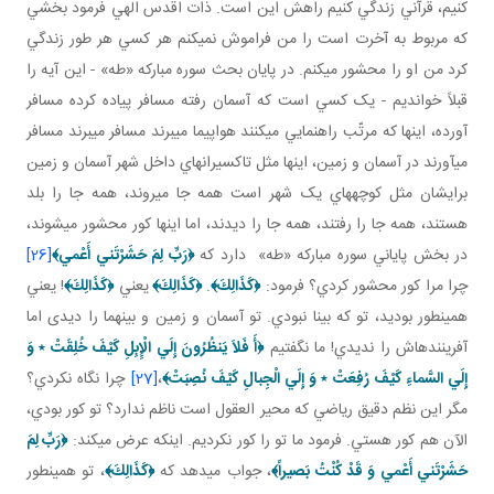
کنيم، قرآني زندگي کنيم راهش اين است. ذات اقدس الهي فرمود بخشي
که مربوط به آخرت است را من فراموش نمي کنم هر کسي هر طور زندگي
کرد من او را محشور مي کنم. در پايان بحث سوره مبارکه «طه» - اين آيه را
قبلاً خوانديم - يک کسي است که آسمان رفته مسافر پياده کرده مسافر
آورده، اينها که مرتّب راهنمايي مي کنند هواپيما مي برند مسافر مي برند مسافر
مي آورند در آسمان و زمين، اينها مثل تاکسيران هاي داخل شهر آسمان و زمين
برايشان مثل کوچه هاي يک شهر است همه جا مي روند، همه جا را بلد
هستند، همه جا را رفتند، همه جا را ديدند، اما اينها کور محشور مي شوند،
در بخش پاياني سوره مبارکه «طه» دارد که
﴿
رَبِّ لِمَ حَشَرْتَني‏ أَعْمي‏
﴾
[26]
چرا مرا کور محشور کردي؟ فرمود:
﴿كَذَالِكَ﴾
.
﴿كَذَالِكَ﴾
يعني
﴿كَذَالِكَ﴾
! يعني
همين طور بوديد، تو که بينا نبودي. تو آسمان و زمين و بينهما را ديدی اما
آفريننده اش را نديدي! ما نگفتيم
﴿
أَ فَلاَ يَنظُرُونَ إِلَي الْإِبِلِ كَيْفَ خُلِقَتْ
٭
وَ
إِلَي السَّماءِ كَيْفَ رُفِعَتْ
٭
وَ إِلَي الْجِبالِ كَيْفَ نُصِبَتْ
﴾
،
[27]
چرا نگاه نکردي؟
مگر اين نظم دقيق رياضي که محير العقول است ناظم ندارد؟ تو کور بودي،
الآن هم کور هستي. فرمود ما تو را کور نکرديم. اينکه عرض مي کند:
﴿
رَبِّ لِمَ
حَشَرْتَني‏ أَعْمي‏ وَ قَدْ كُنْتُ بَصيراً
﴾
، جواب مي دهد که
﴿كَذَالِكَ﴾
، تو همين طور