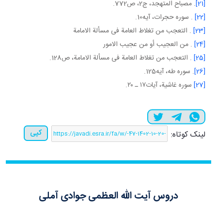
[21]
. مصباح المتهجد، ج‏2، ص772.
[22]
. سوره حجرات، آيه10.
[23]
. التعجب من تغلاط العامة فی مسألة الامامة
[24]
. من العجيب أو من عجيب الامور
[25]
. التعجب من تغلاط العامة فی مسألة الامامة، ص128.
[26]
. سوره طه، آيه125.
[27]
سوره غاشية، آيات١٧ ـ ٢٠.
کپی
لینک کوتاه:
دروس آیت الله العظمی جوادی آملی