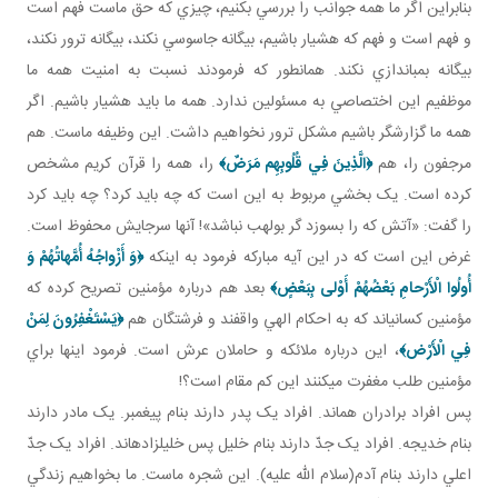
بنابراين اگر ما همه جوانب را بررسي بکنيم، چيزي که حق ماست فهم است
و فهم است و فهم که هشيار باشيم، بيگانه جاسوسي نکند، بيگانه ترور نکند،
بيگانه بمب اندازي نکند. همان طور که فرمودند نسبت به امنيت همه ما
موظفيم اين اختصاصي به مسئولين ندارد. همه ما بايد هشيار باشيم. اگر
همه ما گزارشگر باشيم مشکل ترور نخواهيم داشت. اين وظيفه ماست. هم
مرجفون را، هم
﴿
الَّذِينَ فِي قُلُوبِهِم مَرَضٌ
﴾
را، همه را قرآن کريم مشخص
کرده است. يک بخشي مربوط به اين است که چه بايد کرد؟ چه بايد کرد
را گفت: «آتش که را بسوزد گر بولهب نباشد»! آنها سرجايش محفوظ است.
غرض اين است که در اين آيه مبارکه فرمود به اينکه
﴿وَ أَزْواجُهُ أُمَّهاتُهُمْ وَ
أُولُوا الْأَرْحامِ بَعْضُهُمْ أَوْلى‏ بِبَعْضٍ﴾
بعد هم درباره مؤمنين تصريح کرده که
مؤمنين کساني اند که به احکام الهي واقفند و فرشتگان هم
﴿يَسْتَغْفِرُونَ لِمَنْ
فِي الْأَرْض‏﴾
، اين درباره ملائکه و حاملان عرش است. فرمود اينها براي
مؤمنين طلب مغفرت مي کنند اين کم مقام است؟!
پس افراد برادران هم اند. افراد يک پدر دارند بنام پيغمبر. يک مادر دارند
بنام خديجه. افراد يک جدّ دارند بنام خليل پس خليل زاده اند. افراد يک جدّ
اعلي دارند بنام آدم(سلام الله عليه). اين شجره ماست. ما بخواهيم زندگي