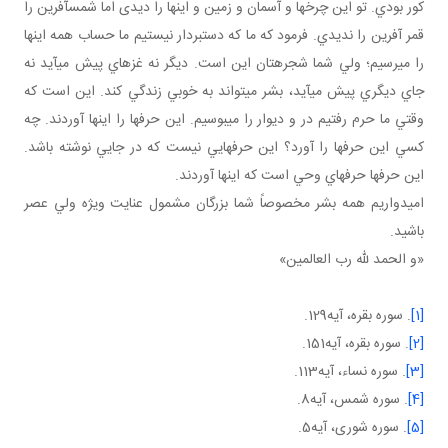
کور بودي. تو اين چرخ ها و آسمان و زمين و اينها را ديدی اما شمس آفرين را
قمر آفرين را نديدي. فرمود که ما که دست بردار نيستيم ما حساب همه اينها
را مي رسيم؛ ولي شما شجره تان اين است. ديگر نه غزه اي پيش مي آيد نه
جاي ديگري پيش مي آيد، بشر مي تواند به خوبي زندگي کند. اين است که
وقتي ما حرم رفتيم در و ديوار را مي بوسيم. اين حرف ها را اينها آوردند. چه
کسي اين حرف ها را آورد؟ اين حرف هايي نيست که در جايي نوشته باشد.
اين حرف ها حرف هاي وحي است که اينها آوردند.
اميدواريم همه بشر مخصوصاً شما بزرگان مشمول عنايت ويژه ولي عصر
باشيد.
«و الحمد لله رب العالمين»
[1]
. سوره بقره، آيه129.
[2]
. سوره بقره، آيه151.
[3]
. سوره نساء، آيه113.
[4]
. سوره شمس، آيه8.
[5]
. سوره شوری، آيه5.