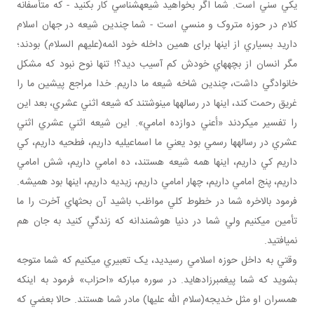
يکي سني است. شما اگر بخواهيد شيعه شناسي کار بکنيد - که متأسفانه
کلام در حوزه متروک و منسي است - شما چندين شيعه در جهان اسلام
داريد بسياري از اينها برای همين داخله خود ائمه(عليهم السلام) بودند؛
مگر انسان از بچه هاي خودش کم آسيب ديد؟! تنها نوح نبود که مشکل
خانوادگي داشت، چندين شاخه شيعه ما داريم. خدا مراجع پيشين ما را
غريق رحمت کند، اينها در رساله ها مي نوشتند که شيعه اثني عشري، بعد اين
را تفسير مي کردند «أعني دوازده امامي». اين شيعه اثني عشري اثني
عشري در رساله ها رسمي بود يعني ما اسماعيليه داريم، فطحيه داريم، کي
داريم کي داريم، اينها همه شيعه هستند، ده امامي داريم، شش امامي
داريم، پنج امامي داريم، چهار امامي داريم، زيديه داريم، اينها بود هميشه.
فرمود بالاخره شما در خطوط کلي مواظب باشيد آن بحث هاي آخرت را ما
تأمين مي کنيم ولي شما در دنيا هوشمندانه که زندگي کنيد به جان هم
نمي افتيد.
وقتي به داخل حوزه اسلامي رسيديد، يک تعبيري مي کنيم که شما متوجه
بشويد که شما پيغمبرزاده ايد. در سوره مبارکه «احزاب» فرمود به اينکه
همسران او مثل خديجه(سلام الله عليها) مادر شما هستند. حالا بعضي که