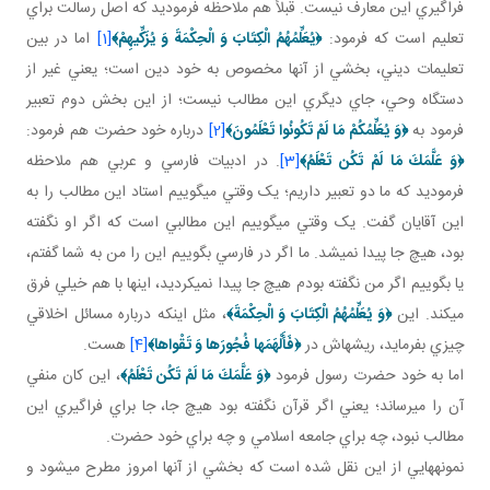
فراگيري اين معارف نيست. قبلاً هم ملاحظه فرموديد که اصل رسالت براي
تعليم است که فرمود:
﴿
يُعَلِّمُهُمُ الْكِتَابَ وَ الْحِكْمَةَ وَ يُزَكِّيهِمْ
﴾
[1]
اما در بين
تعليمات ديني، بخشي از آنها مخصوص به خود دين است؛ يعني غير از
دستگاه وحي، جاي ديگري اين مطالب نيست؛ از اين بخش دوم تعبير
فرمود به
﴿
وَ يُعَلِّمُكُمْ مَا لَمْ تَكُونُوا تَعْلَمُونَ
﴾
[2]
درباره خود حضرت هم فرمود:
﴿
وَ عَلَّمَكَ مَا لَمْ تَكُن تَعْلَمُ
﴾
[3]
. در ادبيات فارسي و عربي هم ملاحظه
فرموديد که ما دو تعبير داريم؛ يک وقتي مي گوييم استاد اين مطالب را به
اين آقايان گفت. يک وقتي مي گوييم اين مطالبي است که اگر او نگفته
بود، هيچ جا پيدا نمي شد. ما اگر در فارسي بگوييم اين را من به شما گفتم،
يا بگوييم اگر من نگفته بودم هيچ جا پيدا نمي کرديد، اين­ها با هم خيلي فرق
مي کند. اين
﴿
وَ
يُعَلِّمُهُمُ الْكِتَابَ وَ الْحِكْمَةَ
﴾
، مثل اينکه درباره مسائل اخلاقي
چيزي بفرمايد، ريشه اش در
﴿
فَأَلْهَمَها فُجُورَها وَ تَقْواها
﴾
[4]
هست.
اما به خود حضرت رسول فرمود
﴿
وَ عَلَّمَكَ مَا لَمْ تَكُن تَعْلَمُ
﴾
، اين کان منفي
آن را مي رساند؛ يعني اگر قرآن نگفته بود هيچ جا، جا براي فراگيري اين
مطالب نبود، چه براي جامعه اسلامي و چه براي خود حضرت.
نمونه هايي از اين نقل شده است که بخشي از آنها امروز مطرح مي شود و