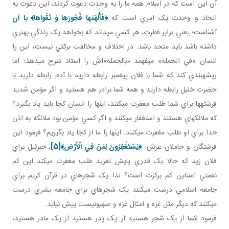
آن اين است که در اسلام همه ما را به وحدت دعوت کردند، اين دعوت به
اتحاد و وحدت يک امري است که
﴿
فَأَلْهَمَها فُجُورَها وَ تَقْواها
﴾ با آن
آشناست؛ يعني برابر فطرت، هر کسي مي داند که بخواهد يک زندگي بهتري
داشته باشد بايد متحد باشد. در اختلاف و مخالفت برکتي نيست، اين را
انسان «في الجمله» مي فهمد «بالجمله»اش را استاد شرح مي دهد؛ اما
ريشه بندي کند که شما با فلان پيغمبر رابطه داريد با آدم رابطه داريد با
حضرت خليل رابطه داريد و همه شما برادر هم هستيد و اگر مؤمن شديد
فرشته ها براي شما طلب مغفرت مي کنند، اينها را انسان کجا بايد ياد بگيرد؟
که ملائکه اي هستند و استغفار مي کنند و اگر کسي مؤمن بود ملائکه به اذن
خدا براي او طلب مغفرت مي کنند. اينها را ما از کجا ياد بگيريم؟ فرمود اين
فرشتگان و حاملان عرش:
﴿يَسْتَغْفِرُونَ لِمَنْ فِي الْأَرْض‏﴾
[5]
، جبرئيل براي
فلان زيد که حالا يک قدري پايش لغزيد طلب مغفرت مي کند اين کم
نعمتي استاين کم برکرت است؟ لذا يک شجره اي در قرآن کريم براي
جامعه اسلامي درست مي کنند يک شجره اي براي جامعه بشري درست
مي کنند که ديگر مثل غزه و امثال غزه و صهيونيست پيش نيايد.
فرمود شما از يک شجر هستيد از يک پدر هستيد از يک مادر هستيد،