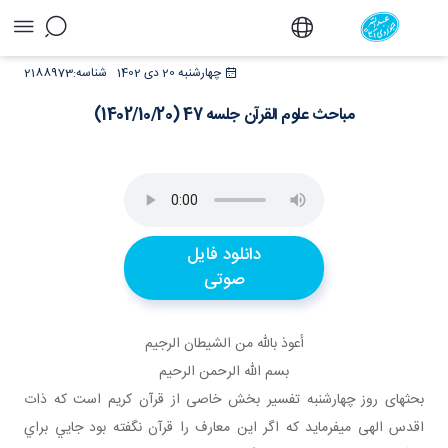
مباحث علوم القرآن جلسه 47 (1402/10/20) - دفتر
چهارشنبه 20 دی 1402
شناسه:
2188973
مباحث علوم القرآن جلسه 47 (1402/10/20)
دانلود فایل
صوتی
أعوذ بالله من الشيطان الرجيم
بسم الله الرحمن الرحيم
بحث­های روز چهارشنبه تفسير بخش خاصی از قرآن کريم است که ذات
اقدس الهی می­فرمايد که اگر اين معارف را قرآن نگفته بود جايي براي