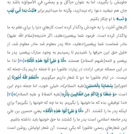
جلويش را بگيريد، اما به عنوان «يأکل و و يمشي في الأسواق» باشد به
جان هم نيفتيد دعوا راه نيندازيد، وگرنه ما مي دانيم برابر
﴿تَبَّتْ يَدا أَبي‏ لَهَبٍ
وَ تَب‏﴾
با او چکار بکنيم.
کارهاي آخرت را به خودش واگذار کرده است کارهاي دنيا را براي نظم به ما
واگذار کرده است. فرمود شما پيغمبرزده ايد، اگر خديجه(سلام الله عليها)
مادر شماست شما پيغمبرزاده ايد، حالا پدر معلوم شد مادر معلوم شد، از
خليل حق اين حرف ها را شنيديم تا رسيديم به وجود مبارک پيغمبر، پدر ما
پيغمبر و ائمه(عليهم السلام) هستند
«أَنَا وَ عَلِيٌّ أَبَوَا هَذِهِ الْأُمَّةِ»
[20]
لذا ما
در اين مسئله عرض ارادت در زيارت عاشورا دو تا جمله داريم يک جمله که
نيست. در ايام عاشورا ما دو تا شعار داريم مي گوييم:
«أَعْظَمَ اللَّهُ أُجُورَنَا
[و
اجوركم]
بِمُصَابِنَا بِالْحُسَيْنِ
(عليه السلام)»، خيلي خوب، اما جمله دوم اين
است
«وَ جَعَلَنَا وَ إِيَّاكُمْ مِنَ الطَّالِبِينَ بِثَأْرِهِ
(عليه الصلاة و عليه السلام)
»
[21]
خدا توفيقي بده که ما خونبها را بگيريم. به ما چه که خونبها را بگيريم؟ براي
اينکه پدر ما را کشتند. اگر
«أَنَا وَ عَلِيٌّ أَبَوَا هَذِهِ الْأُمَّةِ»
يعني حسين بن علي
پدر جامعه اسلامي است پدر ما را کشتند ما حق خونبها بايد داشته باشيم.
اين شعارهاي رسمي عاشورا که يکي نيست. آن شعار اولي اش روشن است