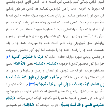
کنيم، قرآني زندگي کنيم راهش اين است. ذات اقدس الهي فرمود بخشي
که مربوط به آخرت است را من فراموش نمي کنم هر کسي هر طور زندگي
کرد من او را محشور مي کنم. در پايان بحث سوره مبارکه «طه» - اين آيه را
قبلاً خوانديم - يک کسي است که آسمان رفته مسافر پياده کرده مسافر
آورده، اينها که مرتّب راهنمايي مي کنند هواپيما مي برند مسافر مي برند مسافر
مي آورند در آسمان و زمين، اينها مثل تاکسيران هاي داخل شهر آسمان و زمين
برايشان مثل کوچه هاي يک شهر است همه جا مي روند، همه جا را بلد
هستند، همه جا را رفتند، همه جا را ديدند، اما اينها کور محشور مي شوند،
در بخش پاياني سوره مبارکه «طه» دارد که
﴿
رَبِّ لِمَ حَشَرْتَني‏ أَعْمي‏
﴾
[26]
چرا مرا کور محشور کردي؟ فرمود:
﴿كَذَالِكَ﴾
.
﴿كَذَالِكَ﴾
يعني
﴿كَذَالِكَ﴾
! يعني
همين طور بوديد، تو که بينا نبودي. تو آسمان و زمين و بينهما را ديدی اما
آفريننده اش را نديدي! ما نگفتيم
﴿
أَ فَلاَ يَنظُرُونَ إِلَي الْإِبِلِ كَيْفَ خُلِقَتْ
٭
وَ
إِلَي السَّماءِ كَيْفَ رُفِعَتْ
٭
وَ إِلَي الْجِبالِ كَيْفَ نُصِبَتْ
﴾
،
[27]
چرا نگاه نکردي؟
مگر اين نظم دقيق رياضي که محير العقول است ناظم ندارد؟ تو کور بودي،
الآن هم کور هستي. فرمود ما تو را کور نکرديم. اينکه عرض مي کند:
﴿
رَبِّ لِمَ
حَشَرْتَني‏ أَعْمي‏ وَ قَدْ كُنْتُ بَصيراً
﴾
، جواب مي دهد که
﴿كَذَالِكَ﴾
، تو همين طور