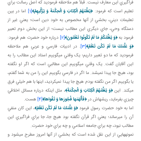
فراگيري اين معارف نيست. قبلاً هم ملاحظه فرموديد که اصل رسالت براي
تعليم است که فرمود:
﴿
يُعَلِّمُهُمُ الْكِتَابَ وَ الْحِكْمَةَ وَ يُزَكِّيهِمْ
﴾
[1]
اما در بين
تعليمات ديني، بخشي از آنها مخصوص به خود دين است؛ يعني غير از
دستگاه وحي، جاي ديگري اين مطالب نيست؛ از اين بخش دوم تعبير
فرمود به
﴿
وَ يُعَلِّمُكُمْ مَا لَمْ تَكُونُوا تَعْلَمُونَ
﴾
[2]
درباره خود حضرت هم فرمود:
﴿
وَ عَلَّمَكَ مَا لَمْ تَكُن تَعْلَمُ
﴾
[3]
. در ادبيات فارسي و عربي هم ملاحظه
فرموديد که ما دو تعبير داريم؛ يک وقتي مي گوييم استاد اين مطالب را به
اين آقايان گفت. يک وقتي مي گوييم اين مطالبي است که اگر او نگفته
بود، هيچ جا پيدا نمي شد. ما اگر در فارسي بگوييم اين را من به شما گفتم،
يا بگوييم اگر من نگفته بودم هيچ جا پيدا نمي کرديد، اين­ها با هم خيلي فرق
مي کند. اين
﴿
وَ
يُعَلِّمُهُمُ الْكِتَابَ وَ الْحِكْمَةَ
﴾
، مثل اينکه درباره مسائل اخلاقي
چيزي بفرمايد، ريشه اش در
﴿
فَأَلْهَمَها فُجُورَها وَ تَقْواها
﴾
[4]
هست.
اما به خود حضرت رسول فرمود
﴿
وَ عَلَّمَكَ مَا لَمْ تَكُن تَعْلَمُ
﴾
، اين کان منفي
آن را مي رساند؛ يعني اگر قرآن نگفته بود هيچ جا، جا براي فراگيري اين
مطالب نبود، چه براي جامعه اسلامي و چه براي خود حضرت.
نمونه هايي از اين نقل شده است که بخشي از آنها امروز مطرح مي شود و