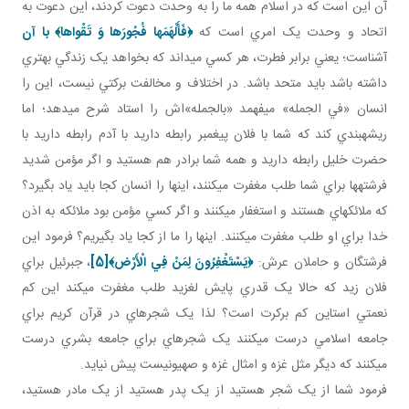
آن اين است که در اسلام همه ما را به وحدت دعوت کردند، اين دعوت به
اتحاد و وحدت يک امري است که
﴿
فَأَلْهَمَها فُجُورَها وَ تَقْواها
﴾ با آن
آشناست؛ يعني برابر فطرت، هر کسي مي داند که بخواهد يک زندگي بهتري
داشته باشد بايد متحد باشد. در اختلاف و مخالفت برکتي نيست، اين را
انسان «في الجمله» مي فهمد «بالجمله»اش را استاد شرح مي دهد؛ اما
ريشه بندي کند که شما با فلان پيغمبر رابطه داريد با آدم رابطه داريد با
حضرت خليل رابطه داريد و همه شما برادر هم هستيد و اگر مؤمن شديد
فرشته ها براي شما طلب مغفرت مي کنند، اينها را انسان کجا بايد ياد بگيرد؟
که ملائکه اي هستند و استغفار مي کنند و اگر کسي مؤمن بود ملائکه به اذن
خدا براي او طلب مغفرت مي کنند. اينها را ما از کجا ياد بگيريم؟ فرمود اين
فرشتگان و حاملان عرش:
﴿يَسْتَغْفِرُونَ لِمَنْ فِي الْأَرْض‏﴾
[5]
، جبرئيل براي
فلان زيد که حالا يک قدري پايش لغزيد طلب مغفرت مي کند اين کم
نعمتي استاين کم برکرت است؟ لذا يک شجره اي در قرآن کريم براي
جامعه اسلامي درست مي کنند يک شجره اي براي جامعه بشري درست
مي کنند که ديگر مثل غزه و امثال غزه و صهيونيست پيش نيايد.
فرمود شما از يک شجر هستيد از يک پدر هستيد از يک مادر هستيد،