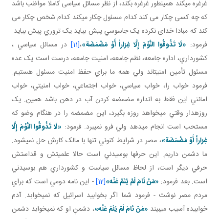
غرغره می­کند همينطور غرغره بکند، از نظر مسائل سياسی کاملا مواظب باشد
که چه کسی چکار می کند کدام مسئول چکار می­کند کدام شخص چکار می
کند که مبادا خدای نکرده يک جاسوسي پيش بيايد يک تروري پيش بيايد.
فرمود:
«لَا تَذُوقُوا النَّوْمَ إِلَّا غِرَاراً أَوْ مَضْمَضَة»
،
[11]
در مسائل سياسي ،
کشورداري، اداره جامعه، نظم جامعه، امنيت جامعه، درست است يک عده
مسئول تأمين امنيت اند ولي همه ما براي حفظ امنيت مسئول هستيم.
فرمود خواب را، خواب سياسي، خواب اجتماعي، خواب امنيتي، خواب
امانتي اين فقط به اندازه مضمضه کردن آب در دهن باشد همين. يک
روزه دار وقتي مي خواهد روزه بگيرد، اين مضمضه را در هنگام وضو که
مستحب است انجام مي دهد ولي فرو نمي برد. فرمود:
«لَا تَذُوقُوا النَّوْمَ إِلَّا
غِرَاراً أَوْ مَضْمَضَة»
، مصر در شرايط کنوني تنها با مالک کارش حل نمي شود.
ما دشمن داريم. اين حرف ها بوسيدني است حالا علميتش و قداستش
حرفي ديگر است، از لحاظ مسائل سياست و کشورداري هم بوسيدني
است. بعد فرمود:
«
مَنْ‏ نَامَ‏ لَمْ‏ يُنَمْ‏ عَنْه‏
»
[12]
- اين نامه دومي است که براي
مردم مصر نوشت - فرمود شما اگر بخوابيد اسرائيل که نمي خوابد. آدم
خوابيده آسيب مي بيند
«
مَنْ‏ نَامَ‏ لَمْ‏ يُنَمْ‏ عَنْه‏
»
، دشمنِ او که نمي خوابد دشمن