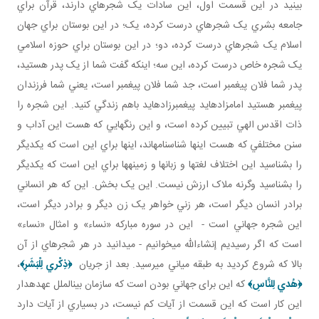
بينيد در اين قسمت اول، اين سادات يک شجره اي دارند، قرآن براي
جامعه بشري يک شجره اي درست کرده، يک؛ در اين بوستان براي جهان
اسلام يک شجره اي درست کرده، دو؛ در اين بوستان براي حوزه اسلامي
يک شجره خاص درست کرده، اين سه؛ اينکه گفت شما از يک پدر هستيد،
پدر شما فلان پيغمبر است، جد شما فلان پيغمبر است، يعني شما فرزندان
پيغمبر هستيد امامزاده ايد پيغمبرزاده ايد باهم زندگي کنيد. اين شجره را
ذات اقدس الهي تبيين کرده است، و اين رنگ هايي که هست اين آداب و
سنن مختلفي که هست اينها شناسنامه اند، اينها براي اين است که يکديگر
را بشناسيد اين اختلاف لغت ها و زبان ها و زمينه ها براي اين است که يکديگر
را بشناسيد وگرنه ملاک ارزش نيست. اين يک بخش. اين که هر انساني
برادر انسان ديگر است، هر زني خواهر يک زن ديگر و برادر ديگر است،
اين شجره جهاني است - اين در سوره مبارکه «نساء» و امثال «نساء»
است که اگر رسيديم إن شاءالله مي خوانيم - مي دانيد در هر شجره اي از آن
بالا که شروع کرديد به طبقه مياني مي رسيد. بعد از جريان
﴿
ذِكْري‏ لِلْبَشَرِ
﴾
،
﴿
هُدي لِلنَّاسِ
﴾
که اين برای جهاني بودن است که سازمان بين الملل عهده دار
اين کار است که اين قسمت از آيات کم نيست، در بسياري از آيات دارد