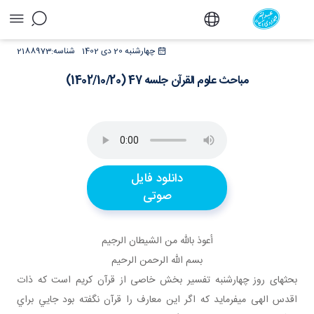
مباحث علوم القرآن جلسه 47 (1402/10/20) - دفتر
چهارشنبه 20 دی 1402
شناسه:
2188973
مباحث علوم القرآن جلسه 47 (1402/10/20)
دانلود فایل
صوتی
أعوذ بالله من الشيطان الرجيم
بسم الله الرحمن الرحيم
بحث­های روز چهارشنبه تفسير بخش خاصی از قرآن کريم است که ذات
اقدس الهی می­فرمايد که اگر اين معارف را قرآن نگفته بود جايي براي