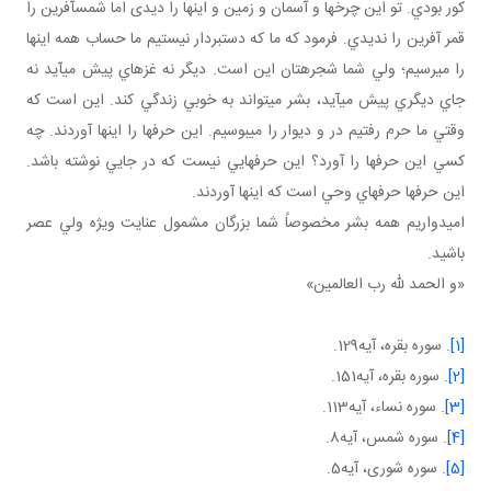
کور بودي. تو اين چرخ ها و آسمان و زمين و اينها را ديدی اما شمس آفرين را
قمر آفرين را نديدي. فرمود که ما که دست بردار نيستيم ما حساب همه اينها
را مي رسيم؛ ولي شما شجره تان اين است. ديگر نه غزه اي پيش مي آيد نه
جاي ديگري پيش مي آيد، بشر مي تواند به خوبي زندگي کند. اين است که
وقتي ما حرم رفتيم در و ديوار را مي بوسيم. اين حرف ها را اينها آوردند. چه
کسي اين حرف ها را آورد؟ اين حرف هايي نيست که در جايي نوشته باشد.
اين حرف ها حرف هاي وحي است که اينها آوردند.
اميدواريم همه بشر مخصوصاً شما بزرگان مشمول عنايت ويژه ولي عصر
باشيد.
«و الحمد لله رب العالمين»
[1]
. سوره بقره، آيه129.
[2]
. سوره بقره، آيه151.
[3]
. سوره نساء، آيه113.
[4]
. سوره شمس، آيه8.
[5]
. سوره شوری، آيه5.