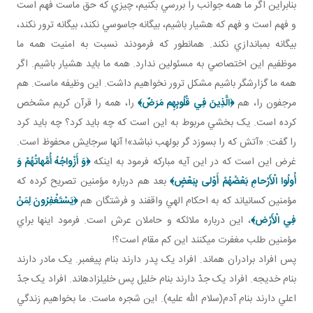
بنابراين اگر ما همه جوانب را بررسي بکنيم، چيزي که حق ماست فهم است
و فهم است و فهم که هشيار باشيم، بيگانه جاسوسي نکند، بيگانه ترور نکند،
بيگانه بمب اندازي نکند. همان طور که فرمودند نسبت به امنيت همه ما
موظفيم اين اختصاصي به مسئولين ندارد. همه ما بايد هشيار باشيم. اگر
همه ما گزارشگر باشيم مشکل ترور نخواهيم داشت. اين وظيفه ماست. هم
مرجفون را، هم
﴿
الَّذِينَ فِي قُلُوبِهِم مَرَضٌ
﴾
را، همه را قرآن کريم مشخص
کرده است. يک بخشي مربوط به اين است که چه بايد کرد؟ چه بايد کرد
را گفت: «آتش که را بسوزد گر بولهب نباشد»! آنها سرجايش محفوظ است.
غرض اين است که در اين آيه مبارکه فرمود به اينکه
﴿وَ أَزْواجُهُ أُمَّهاتُهُمْ وَ
أُولُوا الْأَرْحامِ بَعْضُهُمْ أَوْلى‏ بِبَعْضٍ﴾
بعد هم درباره مؤمنين تصريح کرده که
مؤمنين کساني اند که به احکام الهي واقفند و فرشتگان هم
﴿يَسْتَغْفِرُونَ لِمَنْ
فِي الْأَرْض‏﴾
، اين درباره ملائکه و حاملان عرش است. فرمود اينها براي
مؤمنين طلب مغفرت مي کنند اين کم مقام است؟!
پس افراد برادران هم اند. افراد يک پدر دارند بنام پيغمبر. يک مادر دارند
بنام خديجه. افراد يک جدّ دارند بنام خليل پس خليل زاده اند. افراد يک جدّ
اعلي دارند بنام آدم(سلام الله عليه). اين شجره ماست. ما بخواهيم زندگي