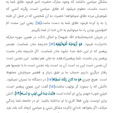
مشکل سياسي داشتند که وجود مبارک حضرت امير فرمود طلاق شما به
دست ماست، معلوم مي شود که طلاق سياسي است، وگرنه کسي که
شوهرش مرده طلاق نمي خواهد! حضرت به آن شخصي که در جمل آن فتنه
را به پا کرده فرمود طلاق شما به دست ماست
[15]
. يعني اين سمَت امّ
المؤمنين بودن را، ما مي توانيم به اذن خدا از شما بگيريم.
در جريان خديجه(سلام الله عليهما) و امثال ذلک، در همين سوره مبارکه
«احزاب» فرمود:
﴿
وَ أَزْواجُهُ أُمَّهاتُهُمْ
﴾
،
[16]
خديجه مادر شماست. همسر
پيغمبر که از اين خط جدا نشود مادر شماست. اگر خديجه مادر ماست
پيغمبر پدر ماست، شما پيغمبرزاده ايد به جان هم نيفتيد. اين نجس است
آن نجس است اين بد است آن بد است، بله نجس است ما با نجس ها هم
رفتار ديگري داريم حساب ما بر طبق دينار و قطمير سرجايش محفوظ
است. هيچ چيزي
﴿
وَ ما كانَ رَبُّكَ نَسِيًّا
﴾
[17]
در دستگاه ما نسيان نمی­شود.
«آتش که را بسوزد گر بولهب نباشد»
[18]
گفت اين عموي پيغمبر است،
خيلي خوب! جهنم براي او آماده است
﴿تَبَّتْ يَدا أَبي‏ لَهَبٍ وَ تَب‏﴾
[19]
، آتش
برای اوست، ولي فعلاً کاري با او نداشته باشيد. او در جامعه شما زندگي
مي کند، اگر بخواهد خداي ناکرده مشکل ديني و سياسي ايجاد کند بله، بايد