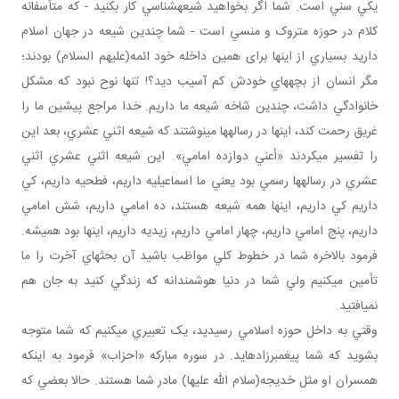
يکي سني است. شما اگر بخواهيد شيعه شناسي کار بکنيد - که متأسفانه
کلام در حوزه متروک و منسي است - شما چندين شيعه در جهان اسلام
داريد بسياري از اينها برای همين داخله خود ائمه(عليهم السلام) بودند؛
مگر انسان از بچه هاي خودش کم آسيب ديد؟! تنها نوح نبود که مشکل
خانوادگي داشت، چندين شاخه شيعه ما داريم. خدا مراجع پيشين ما را
غريق رحمت کند، اينها در رساله ها مي نوشتند که شيعه اثني عشري، بعد اين
را تفسير مي کردند «أعني دوازده امامي». اين شيعه اثني عشري اثني
عشري در رساله ها رسمي بود يعني ما اسماعيليه داريم، فطحيه داريم، کي
داريم کي داريم، اينها همه شيعه هستند، ده امامي داريم، شش امامي
داريم، پنج امامي داريم، چهار امامي داريم، زيديه داريم، اينها بود هميشه.
فرمود بالاخره شما در خطوط کلي مواظب باشيد آن بحث هاي آخرت را ما
تأمين مي کنيم ولي شما در دنيا هوشمندانه که زندگي کنيد به جان هم
نمي افتيد.
وقتي به داخل حوزه اسلامي رسيديد، يک تعبيري مي کنيم که شما متوجه
بشويد که شما پيغمبرزاده ايد. در سوره مبارکه «احزاب» فرمود به اينکه
همسران او مثل خديجه(سلام الله عليها) مادر شما هستند. حالا بعضي که