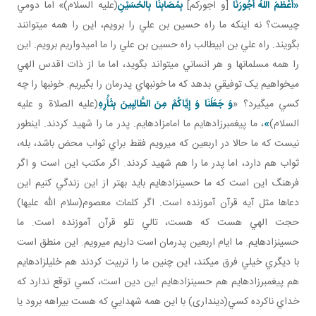
«أَعْظَمَ اللَّهُ أُجُورَنَا
[و اجوركم]
بِمُصَابِنَا بِالْحُسَيْنِ
(عليه السلام)» اما دومي
چيست؟ نه اينکه ما راه حسين بن علي را برويم، اين را همه مي توانند
بگويند. راه علي بن ابيطالب راه حسين بن علي را ما اميدواريم برويم. اين
را همه مسلمان ها و هر انساني مي تواند بگويد، اما ما از ذات اقدس الهي
مي خواهيم يک توفيقي بدهد که ما خونبهاي پدرمان را بگيريم. خونبها را چه
کسي مي گيرد؟ «
وَ جَعَلَنَا وَ إِيَّاكُمْ مِنَ الطَّالِبِينَ بِثَأْرِهِ
(عليه الصلاة و عليه
السلام)
»
، ما پيغمبرزاده ايم ما امامزاده ايم. پدر ما را شهيد کردند. اين طور
نيست که ما حالا در اربعين که مي رويم فقط براي ثواب محض باشد، بله،
ثواب هم دارد، اما پدر ما را هم شهيد کردند. اگر مکتب اين است و اگر
فرهنگ اين است که ما حسين زاده ايم بايد بهتر از اين زندگي کنيم اين
دعاها مثل آيه قرآن آموزنده است. اگر کلمات معصوم(سلام الله عليها)
حجت الهي هست که هست، تالي تلو قرآن آموزنده است. ما
حسين زاده ايم. ما ايام اربعين پدرمان است داريم مي رويم. اين منطق است
با ديگري خيلي فرق مي کند، اين چنين ما را تربيت کردند هم خليل زاده ايم
هم پيغمبرزاده ايم هم حسين زاده ايم اين دين است، کسي توقع ندارد که
خداي ناکرده کسي(دين­داری) با اين همه شهدايي که هست بيراهه برود يا