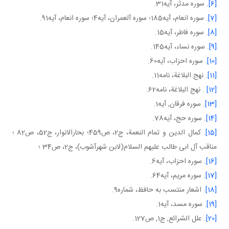
[6]
. سوره مدثر، آيه31.
[7]
. سوره انعام، آيه185؛ سوره آل عمران، آيه4؛ سوره انعام، آيه91.
[8]
. سوره فاطر، آيه15.
[9]
. سوره نساء، آيه145.
[10]
. سوره احزاب، آيه60.
[11]
. نهج البلاغة، نامه11.
[12]
. نهج البلاغة، نامه62.
[13]
. سوره فرقان, آيه1.
[14]
. سوره حج، آيه78.
[15]
. کمال الدين و تمام النعمة، ج2، ص459؛ بحارالانوار، ج52، ص82 ؛
مناقب آل ابی طالب عليهم السلام(لابن شهرآشوب)، ج2، ص34 ؛
[16]
. سوره احزاب، آيه6.
[17]
. سوره مريم، آيه64.
[18]
. اشعار منتسب به حافظ، شماره9.
[19]
. سوره مسد، آيه1.
[20]
. علل الشرائع, ج1, ص127.