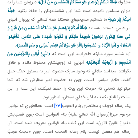
«خذوا»
﴿مِلَّةَ أَبيكُمْ إِبْراهيمَ هُوَ سَمَّاكُمُ الْمُسْلِمينَ مِنْ قَبْلُ﴾
ديرزمان شما را به
عنوان مسلمان ناميده است شما اين شناسنامه تان را حفظ بکنيد.
﴿مِلَّةَ
أَبيكُمْ إِبْراهيمَ﴾
ما هستيم مسيحي هاي هستند همه کساني که پيروان انبياي
ابراهيمي هستند، هستند
﴿مِلَّةَ أَبيكُمْ إِبْراهيمَ هُوَ سَمَّاكُمُ الْمُسْلِمينَ مِنْ قَبْلُ وَ
في‏ هذا لِيَكُونَ الرَّسُولُ شَهيداً عَلَيْكُمْ وَ تَكُونُوا شُهَداءَ عَلَى النَّاسِ فَأَقيمُوا
الصَّلاةَ وَ آتُوا الزَّكاةَ وَ اعْتَصِمُوا بِاللَّهِ هُوَ مَوْلاكُمْ فَنِعْمَ الْمَوْلى‏ وَ نِعْمَ النَّصيرُ﴾
.
آيه ششم سوره مبارکه «احزاب» اين است که
﴿النَّبِيُّ أَوْلى‏ بِالْمُؤْمِنينَ مِنْ
أَنْفُسِهِمْ وَ أَزْواجُهُ أُمَّهاتُهُمْ﴾
آنهايي که زوجيتشان محفوظ مانده و طلاق
نگرفتند. مي دانيد طلاقي که وجود مبارک حضرت امير به مسئول جنگ جمل
گفت، طلاق سياسي است، چون به حضرت امير سفارش شد که شما
مي توانيد کساني که حرمت اين بيت را حفظ نمي کنند، اين علقه را اين
سمَت را قطع بکنيد به اذن خداي سبحان، اين طور بود.
يک رساله کوچک و مختصری بنام العجب
[23]
است. همان طوري که قوانين
مرحوم ميرزا(رضوان الله تعالي عليه) بنام القوانين است چون فصل هايش
«قانونٌ قانونٌ قانونٌ» است اين کتاب بنام قوانين معروف شده است، آن
رساله هم مفصل نيست بنام رساله العجب است، چون «عجبٌ عجبٌ