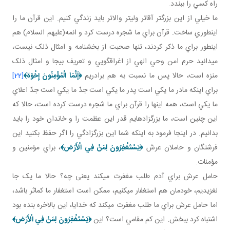
راه کسي را ببندد.
ما خيلي از اين بزرگ تر آقاتر ولي تر والاتر بايد زندگي کنيم. اين قرآن ما را
اين طوري ساخت. قرآن براي ما شجره درست کرد و ائمه(عليهم السلام) هم
اين طور براي ما ذکر کردند، تنها صحبت از بخشنامه و امثال ذلک نيست،
مي دانيد حرم امن وحي الهي از اغراق گويي و تعريف بيجا و امثال ذلک
منزه است، حالا پس ما نسبت به هم برادريم
﴿إَنَّمَا الْمُؤْمِنُونَ إِخْوَة
﴾
[22]
براي اينکه مادر ما يکي است پدر ما يکي است جدّ ما يکي است جدّ اعلاي
ما يکي است، همه اينها را قرآن براي ما شجره درست کرده است، حالا که
اين چنين است، ما بزرگ زاده ايم قدر اين عظمت را و خاندان خود را بايد
بدانيم. در اينجا فرمود به اينکه شما اين بزرگ زادگي را اگر حفظ بکنيد اين
فرشتگان و حاملان عرش
﴿يَسْتَغْفِرُونَ لِمَنْ فِي الْأَرْض‏﴾
، براي مؤمنين و
مؤمنات.
حامل عرش براي آدم طلب مغفرت مي کند يعنی چه؟ حالا ما يک جا
لغزيديم، خودمان هم استغفار مي کنيم، ممکن است استغفار ما کم اثر باشد،
اما حامل عرش براي ما طلب مغفرت مي کند که خدايا، اين بالاخره بنده بود
اشتباه کرد ببخش. اين کم مقامي است؟ اين
﴿يَسْتَغْفِرُونَ لِمَنْ فِي الْأَرْض‏﴾