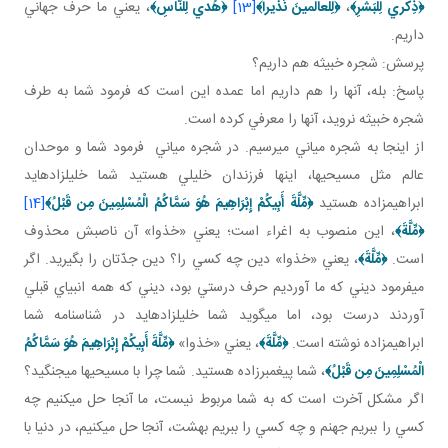
﴿
ذِكْري‏ لِلْبَشَرِ
﴾
،
﴿
لِلْعالَمينَ نَذيراً
﴾
[13]
﴿
هُدي لِلنَّاسِ
﴾
، يعني ما حرف جهاني
داريم.
پرسش: شجره خبيثه هم داريم؟
پاسخ: بله، آنها را هم داريم اما عمده اين است که فرمود شما به طرف
شجره خبيثه نرويد، آنها را معرفي کرده است.
از اينجا به شجره مياني مي رسيم. در شجره مياني فرمود شما و موحدان
عالم مثل مسيحي ها، اينها فرزندان خليلي هستيد شما خليل زاده ايد
ابراهيم زاده هستيد
﴿
مِّلَّةَ أَبِيكُمْ إِبْرَاهِيمَ هُوَ سَمَّاكُمُ الْمُسْلِمِينَ مِن قَبْلُ
﴾
[14]
﴿
مِّلَّةَ
﴾
، اين منصوب به اغراء است؛ يعني «خذوا» آن ناصبش محذوف
است.
﴿
مِّلَّةَ
﴾
، يعني «خذوا» دين چه کسي را؟ دين جدّتان را بگيريد. اگر
مي فرمود ديني که ما آورديم حرف درستي بود، ديني که همه انبياي قبلي
آوردند درست بود، اما مي گويد شما خليل زاده ايد در شناسنامه شما
ابراهيم زاده نوشته است.
﴿
مِّلَّةَ
﴾
، يعني «خذوا»
﴿
مِّلَّةَ أَبِيكُمْ إِبْرَاهِيمَ هُوَ سَمَّاكُمُ
الْمُسْلِمِينَ مِن قَبْلُ
﴾
، شما پيغمبرزاده هستيد. شما چرا با مسيحي ها مي جنگيد؟
اگر مشکل آخرت است که به شما مربوط نيست، ما آنجا حل مي کنيم چه
کسي را ببريم جهنم و چه کسي را ببريم بهشت، آنجا حل مي کنيم، در دنيا با