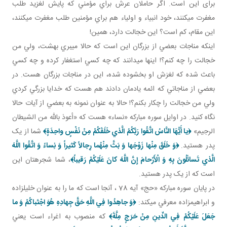
برای اين است. اگر حاملان عرش براي مؤمني که پايش لغزيد طلب
مغفرت مي کنند، خود انبياء و اولياء هم براي مؤمنين طلب مغفرت مي کنند،
اين مقام، کم است؟ اين خجالت دارد، همين!
اينکه مناجات بعضي از بزرگان اين است که حالا مي بري بهشت، ولي من
خجالت را چه کنم؟! اينها مي دانند که چه کسي استغفار کرده و چه کسي
باعث شده که لغزش او بخشوده شده، اين در مناجات بزرگان هست. در
بعضي از مناجاتي که ائمه يادمان دادند هم هست که خدايا بزرگي کردي
ولي من خجالت را چکار بکنم؟! حالا به عنوان نمونه به بعضي از آيات حالا
نگاه کنيد. در اوايل سوره مبارکه «نساء» هست که «أعوذ بالله من الشيطان
الرجيم»
﴿يا أَيُّهَا النَّاسُ اتَّقُوا رَبَّكُمُ الَّذي خَلَقَكُمْ مِنْ نَفْسٍ واحِدَةٍ﴾
شما از يک
پدر هستيد.
﴿وَ خَلَقَ مِنْها زَوْجَها وَ بَثَّ مِنْهُما رِجالاً كَثيراً وَ نِساءً وَ اتَّقُوا اللَّهَ
الَّذي تَسائَلُونَ بِهِ وَ الْأَرْحامَ إِنَّ اللَّهَ كانَ عَلَيْكُمْ رَقيباً﴾
، شما شجره تان اين
است که از يک پدر هستيد.
در پايان سوره مبارکه «حج» آيه 78 ، آنجا است که ما را به عنوان خليل زاده
و ابراهيم زاده معرفي مي کند:
﴿وَ جاهِدُوا فِي اللَّهِ حَقَّ جِهادِهِ هُوَ اجْتَباكُمْ وَ ما
جَعَلَ عَلَيْكُمْ فِي الدِّينِ مِنْ حَرَجٍ مِلَّةَ﴾
که منصوب به اغراء است يعني