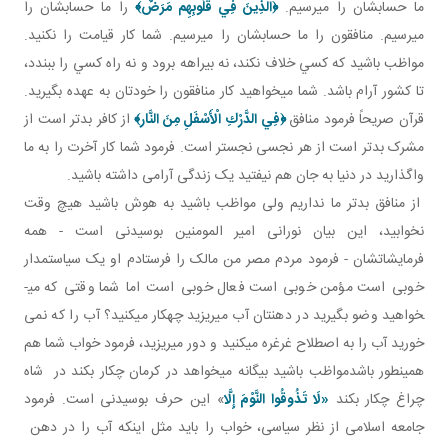
ما حسابشان را مي رسيم.
﴿
الَّذِينَ فِي قُلُوبِهِم مَرَضٌ
﴾
را ما حسابشان را
مي رسيم. منافقون را ما حسابشان را مي رسيم. شما کار قيامت را نکنيد.
مواظب باشيد که کسي خلاف نکند، نه بيراهه برود و نه راه کسي را ببندد،
تا کشور آرام باشد. شما مي خواهيد کار منافقون را خودتان به عهده بگيريد.
قرآن صريحاً فرمود منافق
﴿
فِي الدَّرْكِ الْأَسْفَلِ مِنَ النَّار
﴾
از کافر بدتر است از
مشرک بدتر است از هر نجسی نجس­تر است. فرمود شما کار آخرت را به ما
واگذاريد در دنيا به جان هم نيفتيد يک زندگی آرامی داشته باشيد.
از منافق بدتر ما نداريم ولی مواظب باشيد به هوش باشيد هيچ وقت
نخوابيد، اين بيان نورانی امير المومنين بوسيدنی است - همه
فرمايشاتشان - فرمود مردم مصر من مالک را فرستادم او يک سياستمدار
خوبی است مؤمن خوبی است فعال خوبی است اما شما وقتی که می­
خواهيد وضو بگيريد در دهنتان آب می­ريزيد چهکار می­کنيد؟ آب را که نمی
خوريد آب را به اصطلاح غرغره می­کنيد و دور می­ريزيد، فرمود خواب شما هم
همينطور باشدمواظب باشيد بيگانه می­خواهد در کرمان چکار بکند در شاه
چراغ چکار بکند
«لَا تَذُوقُوا النَّوْمَ إِلَّا
» اين حرف بوسيدنی است. فرمود
جامعه اسلامی از نظر سياسی، خواب را بايد مثل اينکه آب را در دهن