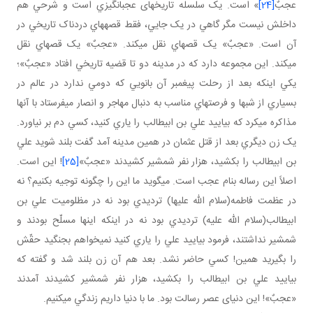
عجبٌ
[24]
» است. يک سلسله تاريخ های عجب انگيزي است و شرحي هم
داخلش نيست مگر گاهي در يک جايي، فقط قصه هاي دردناک تاريخي در
آن است. «عجبٌ» يک قصه اي نقل مي کند. «عجبٌ» يک قصه اي نقل
مي کند. اين مجموعه دارد که در مدينه دو تا قضيه تاريخي افتاد «عجبٌ»؛
يکي اينکه بعد از رحلت پيغمبر آن بانويي که دومي ندارد در عالم در
بسياري از شب ها و فرصت هاي مناسب به دنبال مهاجر و انصار مي فرستاد با آنها
مذاکره مي کرد که بياييد علي بن ابيطالب را ياري کنيد، کسي دم بر نياورد.
يک زن ديگري بعد از قتل عثمان در همين مدينه آمد گفت بلند شويد علي
بن ابيطالب را بکشيد، هزار نفر شمشير کشيدند «عجبٌ»
[25]
! اين است.
اصلاً اين رساله بنام عجب است. مي گويد ما اين را چگونه توجيه بکنيم؟ نه
در عظمت فاطمه(سلام الله عليها) ترديدي بود نه در مظلوميت علي بن
ابيطالب(سلام الله عليه) ترديدي بود نه در اينکه اينها مسلّح بودند و
شمشير نداشتند، فرمود بياييد علي را ياري کنيد نمي خواهم بجنگيد حقّش
را بگيريد همين! کسي حاضر نشد. بعد هم آن زن بلند شد و گفته که
بياييد علي بن ابيطالب را بکشيد، هزار نفر شمشير کشيدند آمدند
«عجبٌ»! اين دنيای عصر رسالت بود. ما با دنيا داريم زندگي مي کنيم.