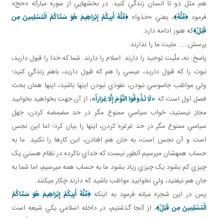
هم مثل دو تا انسان زندگي کنيد. در بخش هايي از سوره مبارکه «حج»
فرمود
﴿
مِّلَّةَ
﴾
، يعني «خذوا»
﴿
مِّلَّةَ أَبِيكُمْ إِبْرَاهِيمَ هُوَ سَمَّاكُمُ الْمُسْلِمِينَ مِن
قَبْلُ
﴾
که هنوز ادامه دارد.
پرسش: ... مليت ما را ندارند
پاسخ: نه، ملّيت توحيد را دارند. اسلام را دارند. شما که خدا را قبول داريد،
نبوت را که قبول داريد، عيسي را هم که قبول داريد، باهم زندگي کنيد؛
ولي مواظب جاسوسي نبودن، نفوذي نبودن اينها باشيد، اينها همان بحث
فصل اول است که
«لَا تَذُوقُوا النَّوْمَ إِلَّا غِرَاراً»
، از آن جهت بخواهيد بخوابيد
مجاز نيستيد، خواب سياسي ممنوع مگر در حد مضمضه کردن، جهل
سياسي ممنوع مگر در حد غرغره کردن، اينها را بيان کرد؛ اما اين نجس
است و آن نجس است، به جان هم افتادن، اين کارها را نکنيد. ما به
حساب همه شان مي رسيم آن طور نيست که خداي ناکرده در نظام هستي يک
چيزي کم بشود يک چيزي زياد بشود ما به حساب همه مي رسيم، اما شما به
جان هم نيفتيد، ولي نخوابيد مواظب باشيد که دارند چکار مي کنند.
پس در اين شجره ميانه فرمود به اينکه
﴿
مِّلَّةَ أَبِيكُمْ إِبْرَاهِيمَ هُوَ سَمَّاكُمُ
الْمُسْلِمِينَ مِن قَبْلُ
﴾
، از آنجا گذشتيم، در داخله اسلامي يکي شيعه است