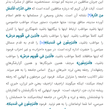
اين جريان منافقين در مدينه کم نبودند. مستحضريد منافق از مشرک بدتر
است. آيات قرآن کريم که درباره منافقين آمده است که
﴿
فِي الدَّرْكِ الْأَسْفَلِ
مِنَ النَّار
﴾
[9]
نشانه آن است. بخش وسيعي از مسلمان ها به ظاهر اسلام
آورده مدينه، منافق بودند؛ منتها حضرت دستور مي داد مواظب جاسوسي
اينها باشيد مواظب ارتباط اينها با بيگانه ها باشيد نامه نگاري اينها را کنترل
کنيد کاملاً مواظب باشيد. اينها را مواظب باشيد
﴿
الَّذِينَ فِي قُلُوبِهِم مَرَضٌ
﴾
را مواظب باشيد،
﴿الْمُرْجِفُونَ فِي الْمَدينَةِ﴾
[10]
را قدم به قدم مسائل
سياسي را حضرت اداره کرده است. در سوره «احزاب» و غير احزاب فرمود
که اينها منافق اند کاملاً مواظب باشيد،
﴿
الَّذِينَ فِي قُلُوبِهِم مَرَضٌ
﴾
را مواظب
باشيد،
﴿الْمُرْجِفُونَ﴾
مرجف همين خبرنگارها و همين گزارشگرهاي
رجفه انداز. رجفه يعني لرزه. خبرهاي دروغ اساس جامعه را به هم مي زند.
نشر اکاذيب جامعه را متزلزل مي کند. فرمود اين مرجفون و آنهايي که رجفه
ايجاد مي کنند؛ اينکه مي گويند اراجيف اراجيف يعني خبر لرزان، خبري که
ريشه ندارد، جزء اراجيف است؛ فرمود اينهايي که با نگارششان با گفتارشان
با نوشتنشان رجفه و لرزه و ناآرامي در جامعه ايجادمي کنند ما حسابشان را
مي رسي، اما شما اوضاعتان را به هم نزنيد. فرمود
﴿الْمُرْجِفُونَ فِي الْمَدينَةِ﴾
،