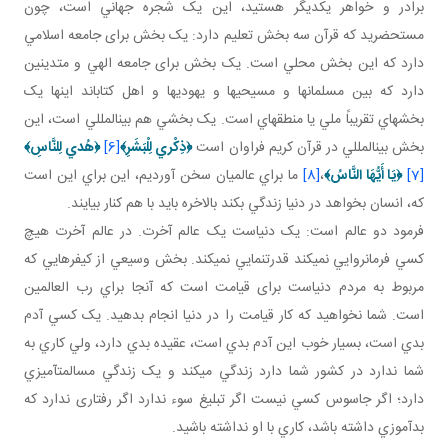
برادر و خواهر يکديگر هستيد، اين يک شجره جهاني است، چون
مستحضريد که قرآن سه بخش تعليم دارد: يک بخش برای جامعه اسلامي
دارد که اين بخش محلي است. يک بخش برای جامعه الهي و متدينين
دارد که بين مسلمان ها و مسيحي ها و يهودي ها و اهل کتاب اند اينها يک
بخش هاي تقريباً ملي يا منطقه اي است. يک بخشي هم بين المللي است، اين
بخش بين المللي در قرآن کريم فراوان است
﴿
ذِكْري‏ لِلْبَشَرِ
﴾
[6]
﴿
هُدي لِلنَّاسِ
﴾
[7]
﴿
يَا أَيُّهَا النَّاسُ
﴾
،
[8]
ما براي عالميان سخن آورديم، اين براي اين است
که، انسان بخواهد در دنيا زندگي بکند بالاخره بايد با هم کنار بيايند.
فرمود دو عالم است: يک دنياست يک عالم آخرت. در عالم آخرت هيچ
کسي فرمانروايي نمي کند قدرت نمايي نمي کند. بخش وسيعي از کيفرهايي که
مربوط به مردم دنياست برای قيامت است که آنجا براي رب العالمين
است. شما نخواهيد که کار قيامت را در دنيا انجام بدهيد. يک کسي آدم
بدي است، بسيار خوب اين آدم بدي است، عقيده بدي دارد، ولي کاري به
شما ندارد در کشور شما دارد زندگي مي کند و يک زندگي مسالمت آميزي
دارد؛ اگر جاسوس کسي نيست اگر تبليغ سوء ندارد اگر رفتاری ندارد که
بدآموزي داشته باشد، کاري با او نداشته باشيد.