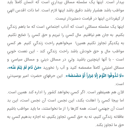
بيدار است. اينها يک سلسله مسائل بيداري است که انسان کاملاً بايد
مواظب باشد هشيار باشد دقيق باشد اينها لازم است. اما ذات اقدس الهي
از کيفردادن اينها در قيامت دست بردار نيست.
اينها يک سلسله مسائلي است که آداب اجتماعي است که ما باهم زندگي
بکنيم. به جان هم نيافتيم. مال کسي را نبريم و حق کسي را ضايع نکنيم.
به يکديگر تجاوز نکنيم همين! مي خواهيم راحت زندگي کنيم. هر کسي
مواظب مال و حق خودش باشد راحت زندگي کند - اين نعمت خوبي
است - با آنها اين چنين باشيد ولي در مسائل ديني و مسائل سياسي و
مسائل امنيتي کاملاً مضمضه کنيد و آب را نخوريد
«
مَنْ‏ نَامَ‏ لَمْ‏ يُنَمْ‏ عَنْه‏
»
،
«لَا تَذُوقُوا النَّوْمَ إِلَّا غِرَاراً أَوْ مَضْمَضَة»
. اين حرف هاي حضرت امير بوسيدني
است.
الآن هم همينطور است. اگر کسي بخواهد کشور را اداره کند همين است.
اما بيجا کسي را اهانت بکند، اين نجس است آن نجس است، اين بد
است آن جهنمي است، همه کارها را از ما نخواستند، ما بايد مواظب باشيم
عاقلانه زندگي کنيم، نه به حق کسي تجاوز بکنيم، نه اجازه بدهيم کسي به
حق ما تجاوز بکند.