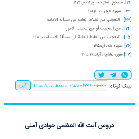
[21]
. مصباح المتهجد، ج‏2، ص772.
[22]
. سوره حجرات، آيه10.
[23]
. التعجب من تغلاط العامة فی مسألة الامامة
[24]
. من العجيب أو من عجيب الامور
[25]
. التعجب من تغلاط العامة فی مسألة الامامة، ص128.
[26]
. سوره طه، آيه125.
[27]
سوره غاشية، آيات١٧ ـ ٢٠.
کپی
لینک کوتاه:
دروس آیت الله العظمی جوادی آملی