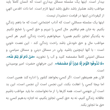
بيدار است. اينها يک سلسله مسائل بيداري است که انسان کاملاً بايد
مواظب باشد هشيار باشد دقيق باشد اينها لازم است. اما ذات اقدس الهي
از کيفردادن اينها در قيامت دست بردار نيست.
اينها يک سلسله مسائلي است که آداب اجتماعي است که ما باهم زندگي
بکنيم. به جان هم نيافتيم. مال کسي را نبريم و حق کسي را ضايع نکنيم.
به يکديگر تجاوز نکنيم همين! مي خواهيم راحت زندگي کنيم. هر کسي
مواظب مال و حق خودش باشد راحت زندگي کند - اين نعمت خوبي
است - با آنها اين چنين باشيد ولي در مسائل ديني و مسائل سياسي و
مسائل امنيتي کاملاً مضمضه کنيد و آب را نخوريد
«
مَنْ‏ نَامَ‏ لَمْ‏ يُنَمْ‏ عَنْه‏
»
،
«لَا تَذُوقُوا النَّوْمَ إِلَّا غِرَاراً أَوْ مَضْمَضَة»
. اين حرف هاي حضرت امير بوسيدني
است.
الآن هم همينطور است. اگر کسي بخواهد کشور را اداره کند همين است.
اما بيجا کسي را اهانت بکند، اين نجس است آن نجس است، اين بد
است آن جهنمي است، همه کارها را از ما نخواستند، ما بايد مواظب باشيم
عاقلانه زندگي کنيم، نه به حق کسي تجاوز بکنيم، نه اجازه بدهيم کسي به
حق ما تجاوز بکند.