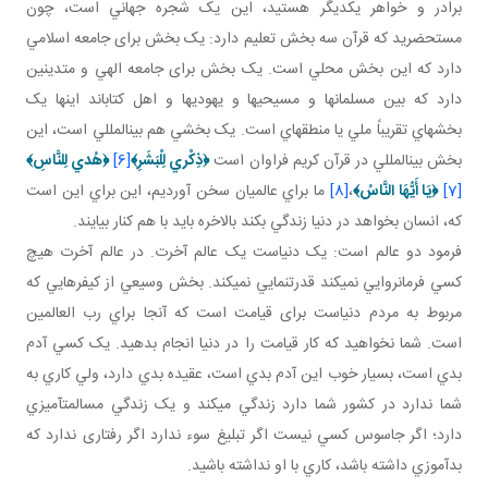
برادر و خواهر يکديگر هستيد، اين يک شجره جهاني است، چون
مستحضريد که قرآن سه بخش تعليم دارد: يک بخش برای جامعه اسلامي
دارد که اين بخش محلي است. يک بخش برای جامعه الهي و متدينين
دارد که بين مسلمان ها و مسيحي ها و يهودي ها و اهل کتاب اند اينها يک
بخش هاي تقريباً ملي يا منطقه اي است. يک بخشي هم بين المللي است، اين
بخش بين المللي در قرآن کريم فراوان است
﴿
ذِكْري‏ لِلْبَشَرِ
﴾
[6]
﴿
هُدي لِلنَّاسِ
﴾
[7]
﴿
يَا أَيُّهَا النَّاسُ
﴾
،
[8]
ما براي عالميان سخن آورديم، اين براي اين است
که، انسان بخواهد در دنيا زندگي بکند بالاخره بايد با هم کنار بيايند.
فرمود دو عالم است: يک دنياست يک عالم آخرت. در عالم آخرت هيچ
کسي فرمانروايي نمي کند قدرت نمايي نمي کند. بخش وسيعي از کيفرهايي که
مربوط به مردم دنياست برای قيامت است که آنجا براي رب العالمين
است. شما نخواهيد که کار قيامت را در دنيا انجام بدهيد. يک کسي آدم
بدي است، بسيار خوب اين آدم بدي است، عقيده بدي دارد، ولي کاري به
شما ندارد در کشور شما دارد زندگي مي کند و يک زندگي مسالمت آميزي
دارد؛ اگر جاسوس کسي نيست اگر تبليغ سوء ندارد اگر رفتاری ندارد که
بدآموزي داشته باشد، کاري با او نداشته باشيد.