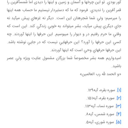
کور بودي. تو اين چرخ ها و آسمان و زمين و اينها را ديدی اما شمس آفرين را
قمر آفرين را نديدي. فرمود که ما که دست بردار نيستيم ما حساب همه اينها
را مي رسيم؛ ولي شما شجره تان اين است. ديگر نه غزه اي پيش مي آيد نه
جاي ديگري پيش مي آيد، بشر مي تواند به خوبي زندگي کند. اين است که
وقتي ما حرم رفتيم در و ديوار را مي بوسيم. اين حرف ها را اينها آوردند. چه
کسي اين حرف ها را آورد؟ اين حرف هايي نيست که در جايي نوشته باشد.
اين حرف ها حرف هاي وحي است که اينها آوردند.
اميدواريم همه بشر مخصوصاً شما بزرگان مشمول عنايت ويژه ولي عصر
باشيد.
«و الحمد لله رب العالمين»
[1]
. سوره بقره، آيه129.
[2]
. سوره بقره، آيه151.
[3]
. سوره نساء، آيه113.
[4]
. سوره شمس، آيه8.
[5]
. سوره شوری، آيه5.