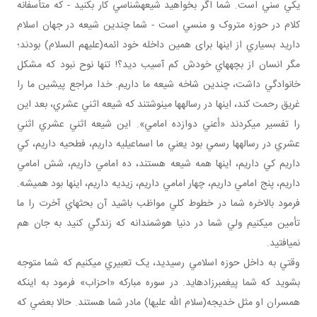
يکي سني است. شما اگر بخواهيد شيعه شناسي کار بکنيد - که متأسفانه
کلام در حوزه متروک و منسي است - شما چندين شيعه در جهان اسلام
داريد بسياري از اينها برای همين داخله خود ائمه(عليهم السلام) بودند؛
مگر انسان از بچه هاي خودش کم آسيب ديد؟! تنها نوح نبود که مشکل
خانوادگي داشت، چندين شاخه شيعه ما داريم. خدا مراجع پيشين ما را
غريق رحمت کند، اينها در رساله ها مي نوشتند که شيعه اثني عشري، بعد اين
را تفسير مي کردند «أعني دوازده امامي». اين شيعه اثني عشري اثني
عشري در رساله ها رسمي بود يعني ما اسماعيليه داريم، فطحيه داريم، کي
داريم کي داريم، اينها همه شيعه هستند، ده امامي داريم، شش امامي
داريم، پنج امامي داريم، چهار امامي داريم، زيديه داريم، اينها بود هميشه.
فرمود بالاخره شما در خطوط کلي مواظب باشيد آن بحث هاي آخرت را ما
تأمين مي کنيم ولي شما در دنيا هوشمندانه که زندگي کنيد به جان هم
نمي افتيد.
وقتي به داخل حوزه اسلامي رسيديد، يک تعبيري مي کنيم که شما متوجه
بشويد که شما پيغمبرزاده ايد. در سوره مبارکه «احزاب» فرمود به اينکه
همسران او مثل خديجه(سلام الله عليها) مادر شما هستند. حالا بعضي که