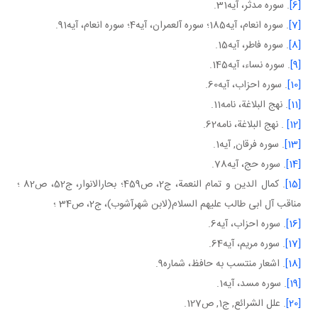
[6]
. سوره مدثر، آيه31.
[7]
. سوره انعام، آيه185؛ سوره آل عمران، آيه4؛ سوره انعام، آيه91.
[8]
. سوره فاطر، آيه15.
[9]
. سوره نساء، آيه145.
[10]
. سوره احزاب، آيه60.
[11]
. نهج البلاغة، نامه11.
[12]
. نهج البلاغة، نامه62.
[13]
. سوره فرقان, آيه1.
[14]
. سوره حج، آيه78.
[15]
. کمال الدين و تمام النعمة، ج2، ص459؛ بحارالانوار، ج52، ص82 ؛
مناقب آل ابی طالب عليهم السلام(لابن شهرآشوب)، ج2، ص34 ؛
[16]
. سوره احزاب، آيه6.
[17]
. سوره مريم، آيه64.
[18]
. اشعار منتسب به حافظ، شماره9.
[19]
. سوره مسد، آيه1.
[20]
. علل الشرائع, ج1, ص127.