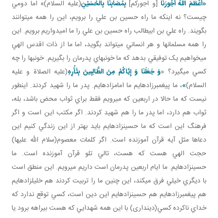
«أَعْظَمَ اللَّهُ أُجُورَنَا
[و اجوركم]
بِمُصَابِنَا بِالْحُسَيْنِ
(عليه السلام)» اما دومي
چيست؟ نه اينکه ما راه حسين بن علي را برويم، اين را همه مي توانند
بگويند. راه علي بن ابيطالب راه حسين بن علي را ما اميدواريم برويم. اين
را همه مسلمان ها و هر انساني مي تواند بگويد، اما ما از ذات اقدس الهي
مي خواهيم يک توفيقي بدهد که ما خونبهاي پدرمان را بگيريم. خونبها را چه
کسي مي گيرد؟ «
وَ جَعَلَنَا وَ إِيَّاكُمْ مِنَ الطَّالِبِينَ بِثَأْرِهِ
(عليه الصلاة و عليه
السلام)
»
، ما پيغمبرزاده ايم ما امامزاده ايم. پدر ما را شهيد کردند. اين طور
نيست که ما حالا در اربعين که مي رويم فقط براي ثواب محض باشد، بله،
ثواب هم دارد، اما پدر ما را هم شهيد کردند. اگر مکتب اين است و اگر
فرهنگ اين است که ما حسين زاده ايم بايد بهتر از اين زندگي کنيم اين
دعاها مثل آيه قرآن آموزنده است. اگر کلمات معصوم(سلام الله عليها)
حجت الهي هست که هست، تالي تلو قرآن آموزنده است. ما
حسين زاده ايم. ما ايام اربعين پدرمان است داريم مي رويم. اين منطق است
با ديگري خيلي فرق مي کند، اين چنين ما را تربيت کردند هم خليل زاده ايم
هم پيغمبرزاده ايم هم حسين زاده ايم اين دين است، کسي توقع ندارد که
خداي ناکرده کسي(دين­داری) با اين همه شهدايي که هست بيراهه برود يا