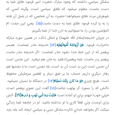
مشکل سياسي داشتند که وجود مبارک حضرت امير فرمود طلاق شما به
دست ماست، معلوم مي شود که طلاق سياسي است، وگرنه کسي که
شوهرش مرده طلاق نمي خواهد! حضرت به آن شخصي که در جمل آن فتنه
را به پا کرده فرمود طلاق شما به دست ماست
[15]
. يعني اين سمَت امّ
المؤمنين بودن را، ما مي توانيم به اذن خدا از شما بگيريم.
در جريان خديجه(سلام الله عليهما) و امثال ذلک، در همين سوره مبارکه
«احزاب» فرمود:
﴿
وَ أَزْواجُهُ أُمَّهاتُهُمْ
﴾
،
[16]
خديجه مادر شماست. همسر
پيغمبر که از اين خط جدا نشود مادر شماست. اگر خديجه مادر ماست
پيغمبر پدر ماست، شما پيغمبرزاده ايد به جان هم نيفتيد. اين نجس است
آن نجس است اين بد است آن بد است، بله نجس است ما با نجس ها هم
رفتار ديگري داريم حساب ما بر طبق دينار و قطمير سرجايش محفوظ
است. هيچ چيزي
﴿
وَ ما كانَ رَبُّكَ نَسِيًّا
﴾
[17]
در دستگاه ما نسيان نمی­شود.
«آتش که را بسوزد گر بولهب نباشد»
[18]
گفت اين عموي پيغمبر است،
خيلي خوب! جهنم براي او آماده است
﴿تَبَّتْ يَدا أَبي‏ لَهَبٍ وَ تَب‏﴾
[19]
، آتش
برای اوست، ولي فعلاً کاري با او نداشته باشيد. او در جامعه شما زندگي
مي کند، اگر بخواهد خداي ناکرده مشکل ديني و سياسي ايجاد کند بله، بايد