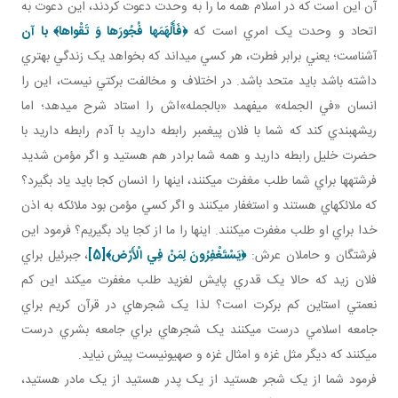
آن اين است که در اسلام همه ما را به وحدت دعوت کردند، اين دعوت به
اتحاد و وحدت يک امري است که
﴿
فَأَلْهَمَها فُجُورَها وَ تَقْواها
﴾ با آن
آشناست؛ يعني برابر فطرت، هر کسي مي داند که بخواهد يک زندگي بهتري
داشته باشد بايد متحد باشد. در اختلاف و مخالفت برکتي نيست، اين را
انسان «في الجمله» مي فهمد «بالجمله»اش را استاد شرح مي دهد؛ اما
ريشه بندي کند که شما با فلان پيغمبر رابطه داريد با آدم رابطه داريد با
حضرت خليل رابطه داريد و همه شما برادر هم هستيد و اگر مؤمن شديد
فرشته ها براي شما طلب مغفرت مي کنند، اينها را انسان کجا بايد ياد بگيرد؟
که ملائکه اي هستند و استغفار مي کنند و اگر کسي مؤمن بود ملائکه به اذن
خدا براي او طلب مغفرت مي کنند. اينها را ما از کجا ياد بگيريم؟ فرمود اين
فرشتگان و حاملان عرش:
﴿يَسْتَغْفِرُونَ لِمَنْ فِي الْأَرْض‏﴾
[5]
، جبرئيل براي
فلان زيد که حالا يک قدري پايش لغزيد طلب مغفرت مي کند اين کم
نعمتي استاين کم برکرت است؟ لذا يک شجره اي در قرآن کريم براي
جامعه اسلامي درست مي کنند يک شجره اي براي جامعه بشري درست
مي کنند که ديگر مثل غزه و امثال غزه و صهيونيست پيش نيايد.
فرمود شما از يک شجر هستيد از يک پدر هستيد از يک مادر هستيد،