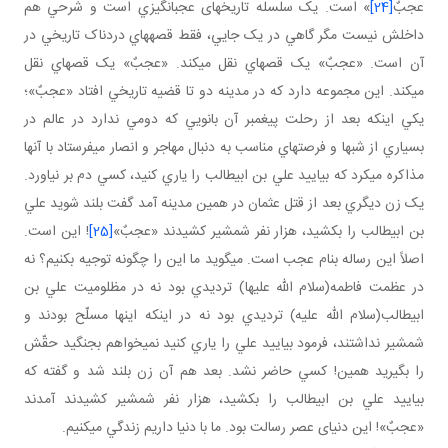
عجبٌ
[24]
» است. يک سلسله تاريخ های عجب انگيزي است و شرحي هم
داخلش نيست مگر گاهي در يک جايي، فقط قصه هاي دردناک تاريخي در
آن است. «عجبٌ» يک قصه اي نقل مي کند. «عجبٌ» يک قصه اي نقل
مي کند. اين مجموعه دارد که در مدينه دو تا قضيه تاريخي افتاد «عجبٌ»؛
يکي اينکه بعد از رحلت پيغمبر آن بانويي که دومي ندارد در عالم در
بسياري از شب ها و فرصت هاي مناسب به دنبال مهاجر و انصار مي فرستاد با آنها
مذاکره مي کرد که بياييد علي بن ابيطالب را ياري کنيد، کسي دم بر نياورد.
يک زن ديگري بعد از قتل عثمان در همين مدينه آمد گفت بلند شويد علي
بن ابيطالب را بکشيد، هزار نفر شمشير کشيدند «عجبٌ»
[25]
! اين است.
اصلاً اين رساله بنام عجب است. مي گويد ما اين را چگونه توجيه بکنيم؟ نه
در عظمت فاطمه(سلام الله عليها) ترديدي بود نه در مظلوميت علي بن
ابيطالب(سلام الله عليه) ترديدي بود نه در اينکه اينها مسلّح بودند و
شمشير نداشتند، فرمود بياييد علي را ياري کنيد نمي خواهم بجنگيد حقّش
را بگيريد همين! کسي حاضر نشد. بعد هم آن زن بلند شد و گفته که
بياييد علي بن ابيطالب را بکشيد، هزار نفر شمشير کشيدند آمدند
«عجبٌ»! اين دنيای عصر رسالت بود. ما با دنيا داريم زندگي مي کنيم.