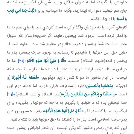
جلويش را بگيريد، اما به عنوان «يأکل و و يمشي في الأسواق» باشد به
جان هم نيفتيد دعوا راه نيندازيد، وگرنه ما مي دانيم برابر
﴿تَبَّتْ يَدا أَبي‏ لَهَبٍ
وَ تَب‏﴾
با او چکار بکنيم.
کارهاي آخرت را به خودش واگذار کرده است کارهاي دنيا را براي نظم به ما
واگذار کرده است. فرمود شما پيغمبرزده ايد، اگر خديجه(سلام الله عليها)
مادر شماست شما پيغمبرزاده ايد، حالا پدر معلوم شد مادر معلوم شد، از
خليل حق اين حرف ها را شنيديم تا رسيديم به وجود مبارک پيغمبر، پدر ما
پيغمبر و ائمه(عليهم السلام) هستند
«أَنَا وَ عَلِيٌّ أَبَوَا هَذِهِ الْأُمَّةِ»
[20]
لذا ما
در اين مسئله عرض ارادت در زيارت عاشورا دو تا جمله داريم يک جمله که
نيست. در ايام عاشورا ما دو تا شعار داريم مي گوييم:
«أَعْظَمَ اللَّهُ أُجُورَنَا
[و
اجوركم]
بِمُصَابِنَا بِالْحُسَيْنِ
(عليه السلام)»، خيلي خوب، اما جمله دوم اين
است
«وَ جَعَلَنَا وَ إِيَّاكُمْ مِنَ الطَّالِبِينَ بِثَأْرِهِ
(عليه الصلاة و عليه السلام)
»
[21]
خدا توفيقي بده که ما خونبها را بگيريم. به ما چه که خونبها را بگيريم؟ براي
اينکه پدر ما را کشتند. اگر
«أَنَا وَ عَلِيٌّ أَبَوَا هَذِهِ الْأُمَّةِ»
يعني حسين بن علي
پدر جامعه اسلامي است پدر ما را کشتند ما حق خونبها بايد داشته باشيم.
اين شعارهاي رسمي عاشورا که يکي نيست. آن شعار اولي اش روشن است