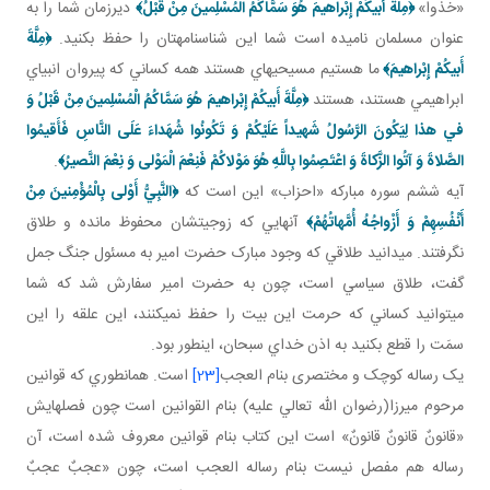
«خذوا»
﴿مِلَّةَ أَبيكُمْ إِبْراهيمَ هُوَ سَمَّاكُمُ الْمُسْلِمينَ مِنْ قَبْلُ﴾
ديرزمان شما را به
عنوان مسلمان ناميده است شما اين شناسنامه تان را حفظ بکنيد.
﴿مِلَّةَ
أَبيكُمْ إِبْراهيمَ﴾
ما هستيم مسيحي هاي هستند همه کساني که پيروان انبياي
ابراهيمي هستند، هستند
﴿مِلَّةَ أَبيكُمْ إِبْراهيمَ هُوَ سَمَّاكُمُ الْمُسْلِمينَ مِنْ قَبْلُ وَ
في‏ هذا لِيَكُونَ الرَّسُولُ شَهيداً عَلَيْكُمْ وَ تَكُونُوا شُهَداءَ عَلَى النَّاسِ فَأَقيمُوا
الصَّلاةَ وَ آتُوا الزَّكاةَ وَ اعْتَصِمُوا بِاللَّهِ هُوَ مَوْلاكُمْ فَنِعْمَ الْمَوْلى‏ وَ نِعْمَ النَّصيرُ﴾
.
آيه ششم سوره مبارکه «احزاب» اين است که
﴿النَّبِيُّ أَوْلى‏ بِالْمُؤْمِنينَ مِنْ
أَنْفُسِهِمْ وَ أَزْواجُهُ أُمَّهاتُهُمْ﴾
آنهايي که زوجيتشان محفوظ مانده و طلاق
نگرفتند. مي دانيد طلاقي که وجود مبارک حضرت امير به مسئول جنگ جمل
گفت، طلاق سياسي است، چون به حضرت امير سفارش شد که شما
مي توانيد کساني که حرمت اين بيت را حفظ نمي کنند، اين علقه را اين
سمَت را قطع بکنيد به اذن خداي سبحان، اين طور بود.
يک رساله کوچک و مختصری بنام العجب
[23]
است. همان طوري که قوانين
مرحوم ميرزا(رضوان الله تعالي عليه) بنام القوانين است چون فصل هايش
«قانونٌ قانونٌ قانونٌ» است اين کتاب بنام قوانين معروف شده است، آن
رساله هم مفصل نيست بنام رساله العجب است، چون «عجبٌ عجبٌ