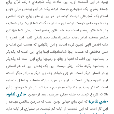
بينيد در اين قسمت اول، اين سادات يک شجره اي دارند، قرآن براي
جامعه بشري يک شجره اي درست کرده، يک؛ در اين بوستان براي جهان
اسلام يک شجره اي درست کرده، دو؛ در اين بوستان براي حوزه اسلامي
يک شجره خاص درست کرده، اين سه؛ اينکه گفت شما از يک پدر هستيد،
پدر شما فلان پيغمبر است، جد شما فلان پيغمبر است، يعني شما فرزندان
پيغمبر هستيد امامزاده ايد پيغمبرزاده ايد باهم زندگي کنيد. اين شجره را
ذات اقدس الهي تبيين کرده است، و اين رنگ هايي که هست اين آداب و
سنن مختلفي که هست اينها شناسنامه اند، اينها براي اين است که يکديگر
را بشناسيد اين اختلاف لغت ها و زبان ها و زمينه ها براي اين است که يکديگر
را بشناسيد وگرنه ملاک ارزش نيست. اين يک بخش. اين که هر انساني
برادر انسان ديگر است، هر زني خواهر يک زن ديگر و برادر ديگر است،
اين شجره جهاني است - اين در سوره مبارکه «نساء» و امثال «نساء»
است که اگر رسيديم إن شاءالله مي خوانيم - مي دانيد در هر شجره اي از آن
بالا که شروع کرديد به طبقه مياني مي رسيد. بعد از جريان
﴿
ذِكْري‏ لِلْبَشَرِ
﴾
،
﴿
هُدي لِلنَّاسِ
﴾
که اين برای جهاني بودن است که سازمان بين الملل عهده دار
اين کار است که اين قسمت از آيات کم نيست، در بسياري از آيات دارد