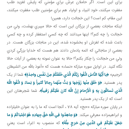
برای اين است. اگر حاملان عرش براي مؤمني که پايش لغزيد طلب
مغفرت مي کنند، خود انبياء و اولياء هم براي مؤمنين طلب مغفرت مي کنند،
اين مقام، کم است؟ اين خجالت دارد، همين!
اينکه مناجات بعضي از بزرگان اين است که حالا مي بري بهشت، ولي من
خجالت را چه کنم؟! اينها مي دانند که چه کسي استغفار کرده و چه کسي
باعث شده که لغزش او بخشوده شده، اين در مناجات بزرگان هست. در
بعضي از مناجاتي که ائمه يادمان دادند هم هست که خدايا بزرگي کردي
ولي من خجالت را چکار بکنم؟! حالا به عنوان نمونه به بعضي از آيات حالا
نگاه کنيد. در اوايل سوره مبارکه «نساء» هست که «أعوذ بالله من الشيطان
الرجيم»
﴿يا أَيُّهَا النَّاسُ اتَّقُوا رَبَّكُمُ الَّذي خَلَقَكُمْ مِنْ نَفْسٍ واحِدَةٍ﴾
شما از يک
پدر هستيد.
﴿وَ خَلَقَ مِنْها زَوْجَها وَ بَثَّ مِنْهُما رِجالاً كَثيراً وَ نِساءً وَ اتَّقُوا اللَّهَ
الَّذي تَسائَلُونَ بِهِ وَ الْأَرْحامَ إِنَّ اللَّهَ كانَ عَلَيْكُمْ رَقيباً﴾
، شما شجره تان اين
است که از يک پدر هستيد.
در پايان سوره مبارکه «حج» آيه 78 ، آنجا است که ما را به عنوان خليل زاده
و ابراهيم زاده معرفي مي کند:
﴿وَ جاهِدُوا فِي اللَّهِ حَقَّ جِهادِهِ هُوَ اجْتَباكُمْ وَ ما
جَعَلَ عَلَيْكُمْ فِي الدِّينِ مِنْ حَرَجٍ مِلَّةَ﴾
که منصوب به اغراء است يعني