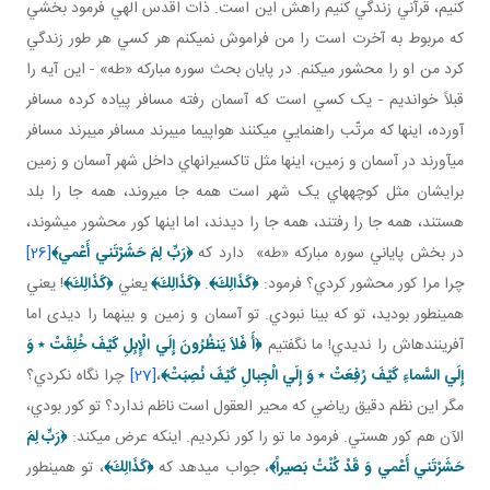
کنيم، قرآني زندگي کنيم راهش اين است. ذات اقدس الهي فرمود بخشي
که مربوط به آخرت است را من فراموش نمي کنم هر کسي هر طور زندگي
کرد من او را محشور مي کنم. در پايان بحث سوره مبارکه «طه» - اين آيه را
قبلاً خوانديم - يک کسي است که آسمان رفته مسافر پياده کرده مسافر
آورده، اينها که مرتّب راهنمايي مي کنند هواپيما مي برند مسافر مي برند مسافر
مي آورند در آسمان و زمين، اينها مثل تاکسيران هاي داخل شهر آسمان و زمين
برايشان مثل کوچه هاي يک شهر است همه جا مي روند، همه جا را بلد
هستند، همه جا را رفتند، همه جا را ديدند، اما اينها کور محشور مي شوند،
در بخش پاياني سوره مبارکه «طه» دارد که
﴿
رَبِّ لِمَ حَشَرْتَني‏ أَعْمي‏
﴾
[26]
چرا مرا کور محشور کردي؟ فرمود:
﴿كَذَالِكَ﴾
.
﴿كَذَالِكَ﴾
يعني
﴿كَذَالِكَ﴾
! يعني
همين طور بوديد، تو که بينا نبودي. تو آسمان و زمين و بينهما را ديدی اما
آفريننده اش را نديدي! ما نگفتيم
﴿
أَ فَلاَ يَنظُرُونَ إِلَي الْإِبِلِ كَيْفَ خُلِقَتْ
٭
وَ
إِلَي السَّماءِ كَيْفَ رُفِعَتْ
٭
وَ إِلَي الْجِبالِ كَيْفَ نُصِبَتْ
﴾
،
[27]
چرا نگاه نکردي؟
مگر اين نظم دقيق رياضي که محير العقول است ناظم ندارد؟ تو کور بودي،
الآن هم کور هستي. فرمود ما تو را کور نکرديم. اينکه عرض مي کند:
﴿
رَبِّ لِمَ
حَشَرْتَني‏ أَعْمي‏ وَ قَدْ كُنْتُ بَصيراً
﴾
، جواب مي دهد که
﴿كَذَالِكَ﴾
، تو همين طور