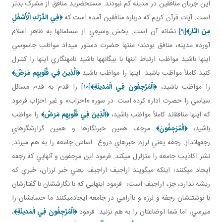
اين جريان منافقين در مدينه کم نبودند. مستحضريد منافق از مشرک بدتر
است. آيات قرآن کريم که درباره منافقين آمده است که
﴿
فِي الدَّرْكِ الْأَسْفَلِ
مِنَ النَّار
﴾
[9]
نشانه آن است. بخش وسيعي از مسلمان ها به ظاهر اسلام
آورده مدينه، منافق بودند؛ منتها حضرت دستور مي داد مواظب جاسوسي
اينها باشيد مواظب ارتباط اينها با بيگانه ها باشيد نامه نگاري اينها را کنترل
کنيد کاملاً مواظب باشيد. اينها را مواظب باشيد
﴿
الَّذِينَ فِي قُلُوبِهِم مَرَضٌ
﴾
را مواظب باشيد،
﴿الْمُرْجِفُونَ فِي الْمَدينَةِ﴾
[10]
را قدم به قدم مسائل
سياسي را حضرت اداره کرده است. در سوره «احزاب» و غير احزاب فرمود
که اينها منافق اند کاملاً مواظب باشيد،
﴿
الَّذِينَ فِي قُلُوبِهِم مَرَضٌ
﴾
را مواظب
باشيد،
﴿الْمُرْجِفُونَ﴾
مرجف همين خبرنگارها و همين گزارشگرهاي
رجفه انداز. رجفه يعني لرزه. خبرهاي دروغ اساس جامعه را به هم مي زند.
نشر اکاذيب جامعه را متزلزل مي کند. فرمود اين مرجفون و آنهايي که رجفه
ايجاد مي کنند؛ اينکه مي گويند اراجيف اراجيف يعني خبر لرزان، خبري که
ريشه ندارد، جزء اراجيف است؛ فرمود اينهايي که با نگارششان با گفتارشان
با نوشتنشان رجفه و لرزه و ناآرامي در جامعه ايجادمي کنند ما حسابشان را
مي رسي، اما شما اوضاعتان را به هم نزنيد. فرمود
﴿الْمُرْجِفُونَ فِي الْمَدينَةِ﴾
،