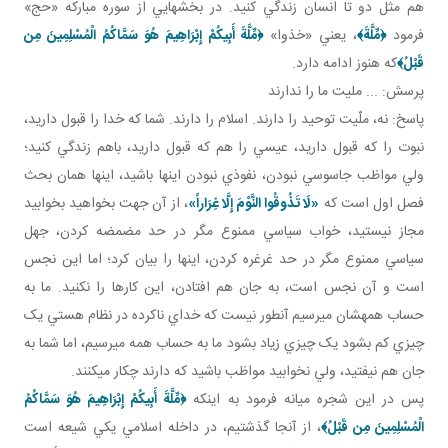
هم مثل دو تا انسان زندگي کنيد. در بخش هايي از سوره مبارکه «حج»
فرمود
﴿
مِّلَّةَ
﴾
، يعني «خذوا»
﴿
مِّلَّةَ أَبِيكُمْ إِبْرَاهِيمَ هُوَ سَمَّاكُمُ الْمُسْلِمِينَ مِن
قَبْلُ
﴾
که هنوز ادامه دارد.
پرسش: ... مليت ما را ندارند
پاسخ: نه، ملّيت توحيد را دارند. اسلام را دارند. شما که خدا را قبول داريد،
نبوت را که قبول داريد، عيسي را هم که قبول داريد، باهم زندگي کنيد؛
ولي مواظب جاسوسي نبودن، نفوذي نبودن اينها باشيد، اينها همان بحث
فصل اول است که
«لَا تَذُوقُوا النَّوْمَ إِلَّا غِرَاراً»
، از آن جهت بخواهيد بخوابيد
مجاز نيستيد، خواب سياسي ممنوع مگر در حد مضمضه کردن، جهل
سياسي ممنوع مگر در حد غرغره کردن، اينها را بيان کرد؛ اما اين نجس
است و آن نجس است، به جان هم افتادن، اين کارها را نکنيد. ما به
حساب همه شان مي رسيم آن طور نيست که خداي ناکرده در نظام هستي يک
چيزي کم بشود يک چيزي زياد بشود ما به حساب همه مي رسيم، اما شما به
جان هم نيفتيد، ولي نخوابيد مواظب باشيد که دارند چکار مي کنند.
پس در اين شجره ميانه فرمود به اينکه
﴿
مِّلَّةَ أَبِيكُمْ إِبْرَاهِيمَ هُوَ سَمَّاكُمُ
الْمُسْلِمِينَ مِن قَبْلُ
﴾
، از آنجا گذشتيم، در داخله اسلامي يکي شيعه است