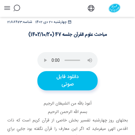
مباحث علوم القرآن جلسه 47 (1402/10/20) - دفتر
چهارشنبه 20 دی 1402
شناسه:
2188973
مباحث علوم القرآن جلسه 47 (1402/10/20)
دانلود فایل
صوتی
أعوذ بالله من الشيطان الرجيم
بسم الله الرحمن الرحيم
بحث­های روز چهارشنبه تفسير بخش خاصی از قرآن کريم است که ذات
اقدس الهی می­فرمايد که اگر اين معارف را قرآن نگفته بود جايي براي