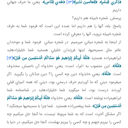
﴿
ذِكْري‏ لِلْبَشَرِ
﴾
،
﴿
لِلْعالَمينَ نَذيراً
﴾
[13]
﴿
هُدي لِلنَّاسِ
﴾
، يعني ما حرف جهاني
داريم.
پرسش: شجره خبيثه هم داريم؟
پاسخ: بله، آنها را هم داريم اما عمده اين است که فرمود شما به طرف
شجره خبيثه نرويد، آنها را معرفي کرده است.
از اينجا به شجره مياني مي رسيم. در شجره مياني فرمود شما و موحدان
عالم مثل مسيحي ها، اينها فرزندان خليلي هستيد شما خليل زاده ايد
ابراهيم زاده هستيد
﴿
مِّلَّةَ أَبِيكُمْ إِبْرَاهِيمَ هُوَ سَمَّاكُمُ الْمُسْلِمِينَ مِن قَبْلُ
﴾
[14]
﴿
مِّلَّةَ
﴾
، اين منصوب به اغراء است؛ يعني «خذوا» آن ناصبش محذوف
است.
﴿
مِّلَّةَ
﴾
، يعني «خذوا» دين چه کسي را؟ دين جدّتان را بگيريد. اگر
مي فرمود ديني که ما آورديم حرف درستي بود، ديني که همه انبياي قبلي
آوردند درست بود، اما مي گويد شما خليل زاده ايد در شناسنامه شما
ابراهيم زاده نوشته است.
﴿
مِّلَّةَ
﴾
، يعني «خذوا»
﴿
مِّلَّةَ أَبِيكُمْ إِبْرَاهِيمَ هُوَ سَمَّاكُمُ
الْمُسْلِمِينَ مِن قَبْلُ
﴾
، شما پيغمبرزاده هستيد. شما چرا با مسيحي ها مي جنگيد؟
اگر مشکل آخرت است که به شما مربوط نيست، ما آنجا حل مي کنيم چه
کسي را ببريم جهنم و چه کسي را ببريم بهشت، آنجا حل مي کنيم، در دنيا با