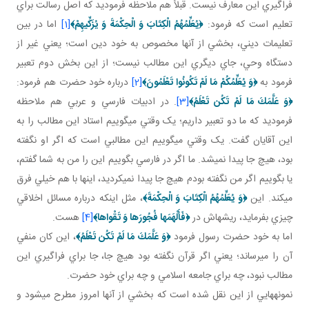
فراگيري اين معارف نيست. قبلاً هم ملاحظه فرموديد که اصل رسالت براي
تعليم است که فرمود:
﴿
يُعَلِّمُهُمُ الْكِتَابَ وَ الْحِكْمَةَ وَ يُزَكِّيهِمْ
﴾
[1]
اما در بين
تعليمات ديني، بخشي از آنها مخصوص به خود دين است؛ يعني غير از
دستگاه وحي، جاي ديگري اين مطالب نيست؛ از اين بخش دوم تعبير
فرمود به
﴿
وَ يُعَلِّمُكُمْ مَا لَمْ تَكُونُوا تَعْلَمُونَ
﴾
[2]
درباره خود حضرت هم فرمود:
﴿
وَ عَلَّمَكَ مَا لَمْ تَكُن تَعْلَمُ
﴾
[3]
. در ادبيات فارسي و عربي هم ملاحظه
فرموديد که ما دو تعبير داريم؛ يک وقتي مي گوييم استاد اين مطالب را به
اين آقايان گفت. يک وقتي مي گوييم اين مطالبي است که اگر او نگفته
بود، هيچ جا پيدا نمي شد. ما اگر در فارسي بگوييم اين را من به شما گفتم،
يا بگوييم اگر من نگفته بودم هيچ جا پيدا نمي کرديد، اين­ها با هم خيلي فرق
مي کند. اين
﴿
وَ
يُعَلِّمُهُمُ الْكِتَابَ وَ الْحِكْمَةَ
﴾
، مثل اينکه درباره مسائل اخلاقي
چيزي بفرمايد، ريشه اش در
﴿
فَأَلْهَمَها فُجُورَها وَ تَقْواها
﴾
[4]
هست.
اما به خود حضرت رسول فرمود
﴿
وَ عَلَّمَكَ مَا لَمْ تَكُن تَعْلَمُ
﴾
، اين کان منفي
آن را مي رساند؛ يعني اگر قرآن نگفته بود هيچ جا، جا براي فراگيري اين
مطالب نبود، چه براي جامعه اسلامي و چه براي خود حضرت.
نمونه هايي از اين نقل شده است که بخشي از آنها امروز مطرح مي شود و