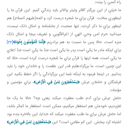
راه کسي را ببندد.
ما خيلي از اين بزرگ تر آقاتر ولي تر والاتر بايد زندگي کنيم. اين قرآن ما را
اين طوري ساخت. قرآن براي ما شجره درست کرد و ائمه(عليهم السلام) هم
اين طور براي ما ذکر کردند، تنها صحبت از بخشنامه و امثال ذلک نيست،
مي دانيد حرم امن وحي الهي از اغراق گويي و تعريف بيجا و امثال ذلک
منزه است، حالا پس ما نسبت به هم برادريم
﴿إَنَّمَا الْمُؤْمِنُونَ إِخْوَة
﴾
[22]
براي اينکه مادر ما يکي است پدر ما يکي است جدّ ما يکي است جدّ اعلاي
ما يکي است، همه اينها را قرآن براي ما شجره درست کرده است، حالا که
اين چنين است، ما بزرگ زاده ايم قدر اين عظمت را و خاندان خود را بايد
بدانيم. در اينجا فرمود به اينکه شما اين بزرگ زادگي را اگر حفظ بکنيد اين
فرشتگان و حاملان عرش
﴿يَسْتَغْفِرُونَ لِمَنْ فِي الْأَرْض‏﴾
، براي مؤمنين و
مؤمنات.
حامل عرش براي آدم طلب مغفرت مي کند يعنی چه؟ حالا ما يک جا
لغزيديم، خودمان هم استغفار مي کنيم، ممکن است استغفار ما کم اثر باشد،
اما حامل عرش براي ما طلب مغفرت مي کند که خدايا، اين بالاخره بنده بود
اشتباه کرد ببخش. اين کم مقامي است؟ اين
﴿يَسْتَغْفِرُونَ لِمَنْ فِي الْأَرْض‏﴾