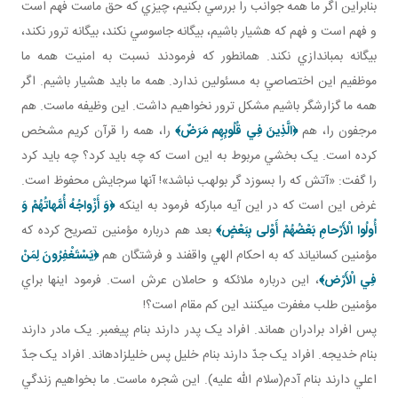
بنابراين اگر ما همه جوانب را بررسي بکنيم، چيزي که حق ماست فهم است
و فهم است و فهم که هشيار باشيم، بيگانه جاسوسي نکند، بيگانه ترور نکند،
بيگانه بمب اندازي نکند. همان طور که فرمودند نسبت به امنيت همه ما
موظفيم اين اختصاصي به مسئولين ندارد. همه ما بايد هشيار باشيم. اگر
همه ما گزارشگر باشيم مشکل ترور نخواهيم داشت. اين وظيفه ماست. هم
مرجفون را، هم
﴿
الَّذِينَ فِي قُلُوبِهِم مَرَضٌ
﴾
را، همه را قرآن کريم مشخص
کرده است. يک بخشي مربوط به اين است که چه بايد کرد؟ چه بايد کرد
را گفت: «آتش که را بسوزد گر بولهب نباشد»! آنها سرجايش محفوظ است.
غرض اين است که در اين آيه مبارکه فرمود به اينکه
﴿وَ أَزْواجُهُ أُمَّهاتُهُمْ وَ
أُولُوا الْأَرْحامِ بَعْضُهُمْ أَوْلى‏ بِبَعْضٍ﴾
بعد هم درباره مؤمنين تصريح کرده که
مؤمنين کساني اند که به احکام الهي واقفند و فرشتگان هم
﴿يَسْتَغْفِرُونَ لِمَنْ
فِي الْأَرْض‏﴾
، اين درباره ملائکه و حاملان عرش است. فرمود اينها براي
مؤمنين طلب مغفرت مي کنند اين کم مقام است؟!
پس افراد برادران هم اند. افراد يک پدر دارند بنام پيغمبر. يک مادر دارند
بنام خديجه. افراد يک جدّ دارند بنام خليل پس خليل زاده اند. افراد يک جدّ
اعلي دارند بنام آدم(سلام الله عليه). اين شجره ماست. ما بخواهيم زندگي