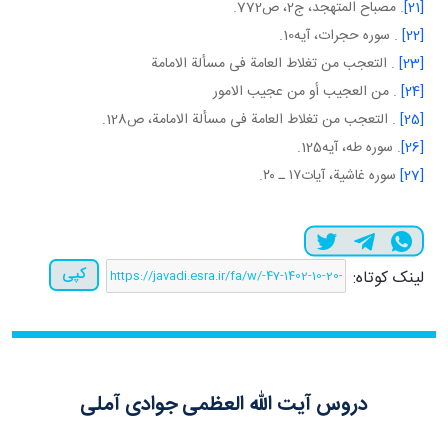
[21]
. مصباح المتهجد، ج‏2، ص772.
[22]
. سوره حجرات، آيه10.
[23]
. التعجب من تغلاط العامة فی مسألة الامامة
[24]
. من العجيب أو من عجيب الامور
[25]
. التعجب من تغلاط العامة فی مسألة الامامة، ص128.
[26]
. سوره طه، آيه125.
[27]
سوره غاشية، آيات١٧ ـ ٢٠.
کپی
لینک کوتاه:
دروس آیت الله العظمی جوادی آملی