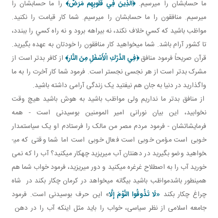
ما حسابشان را مي رسيم.
﴿
الَّذِينَ فِي قُلُوبِهِم مَرَضٌ
﴾
را ما حسابشان را
مي رسيم. منافقون را ما حسابشان را مي رسيم. شما کار قيامت را نکنيد.
مواظب باشيد که کسي خلاف نکند، نه بيراهه برود و نه راه کسي را ببندد،
تا کشور آرام باشد. شما مي خواهيد کار منافقون را خودتان به عهده بگيريد.
قرآن صريحاً فرمود منافق
﴿
فِي الدَّرْكِ الْأَسْفَلِ مِنَ النَّار
﴾
از کافر بدتر است از
مشرک بدتر است از هر نجسی نجس­تر است. فرمود شما کار آخرت را به ما
واگذاريد در دنيا به جان هم نيفتيد يک زندگی آرامی داشته باشيد.
از منافق بدتر ما نداريم ولی مواظب باشيد به هوش باشيد هيچ وقت
نخوابيد، اين بيان نورانی امير المومنين بوسيدنی است - همه
فرمايشاتشان - فرمود مردم مصر من مالک را فرستادم او يک سياستمدار
خوبی است مؤمن خوبی است فعال خوبی است اما شما وقتی که می­
خواهيد وضو بگيريد در دهنتان آب می­ريزيد چهکار می­کنيد؟ آب را که نمی
خوريد آب را به اصطلاح غرغره می­کنيد و دور می­ريزيد، فرمود خواب شما هم
همينطور باشدمواظب باشيد بيگانه می­خواهد در کرمان چکار بکند در شاه
چراغ چکار بکند
«لَا تَذُوقُوا النَّوْمَ إِلَّا
» اين حرف بوسيدنی است. فرمود
جامعه اسلامی از نظر سياسی، خواب را بايد مثل اينکه آب را در دهن