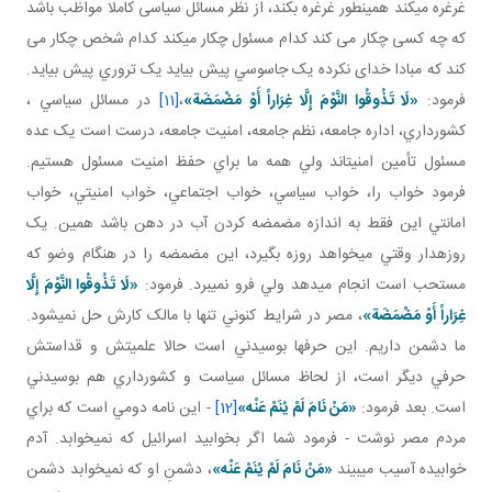
غرغره می­کند همينطور غرغره بکند، از نظر مسائل سياسی کاملا مواظب باشد
که چه کسی چکار می کند کدام مسئول چکار می­کند کدام شخص چکار می
کند که مبادا خدای نکرده يک جاسوسي پيش بيايد يک تروري پيش بيايد.
فرمود:
«لَا تَذُوقُوا النَّوْمَ إِلَّا غِرَاراً أَوْ مَضْمَضَة»
،
[11]
در مسائل سياسي ،
کشورداري، اداره جامعه، نظم جامعه، امنيت جامعه، درست است يک عده
مسئول تأمين امنيت اند ولي همه ما براي حفظ امنيت مسئول هستيم.
فرمود خواب را، خواب سياسي، خواب اجتماعي، خواب امنيتي، خواب
امانتي اين فقط به اندازه مضمضه کردن آب در دهن باشد همين. يک
روزه دار وقتي مي خواهد روزه بگيرد، اين مضمضه را در هنگام وضو که
مستحب است انجام مي دهد ولي فرو نمي برد. فرمود:
«لَا تَذُوقُوا النَّوْمَ إِلَّا
غِرَاراً أَوْ مَضْمَضَة»
، مصر در شرايط کنوني تنها با مالک کارش حل نمي شود.
ما دشمن داريم. اين حرف ها بوسيدني است حالا علميتش و قداستش
حرفي ديگر است، از لحاظ مسائل سياست و کشورداري هم بوسيدني
است. بعد فرمود:
«
مَنْ‏ نَامَ‏ لَمْ‏ يُنَمْ‏ عَنْه‏
»
[12]
- اين نامه دومي است که براي
مردم مصر نوشت - فرمود شما اگر بخوابيد اسرائيل که نمي خوابد. آدم
خوابيده آسيب مي بيند
«
مَنْ‏ نَامَ‏ لَمْ‏ يُنَمْ‏ عَنْه‏
»
، دشمنِ او که نمي خوابد دشمن