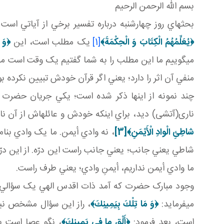
بسم الله الرحمن الرحيم
بحث هاي روز چهارشنبه درباره تفسير برخي از آياتي است
﴿
يُعَلِّمُهُمُ الْكِتَابَ وَ الْحِكْمَةَ
﴾
[1]
يک مطلب است، اين
﴿
وَ 
مي گوييم ما اين مطلب را به شما گفتيم يک وقت است مي گ
منفي آن اثر را دارد؛ يعني اگر قرآن خودش تبيين نکرده 
چند نمونه از اينها ذکر شده است؛ يکي جريان حضرت م
ناری(آتشی) ديد، براي اينکه خودش و عائله اش از آن نار 
شاطِئِ الْوادِ الْأَيْمَنِ‏﴾
[3]
، نه وادي أيمن. ما يک وادي بن
شاطي يعني جانب؛ يعني جانب راست اين درّه. از اين درّ
ما وادي أيمن نداريم، أيمنِ وادي؛ يعني طرف راست.
وجود مبارک حضرت که آمد ذات اقدس الهي يک سؤالي کر
مي فرمايد:
﴿وَ مَا تِلْكَ بِيَمِينِكَ﴾
، راز اين سؤال مشخص نيست
است، بعد فرمود:
﴿أَلْقِ ما في‏ يَمينِكَ‏﴾
، نگو عصا است بگ