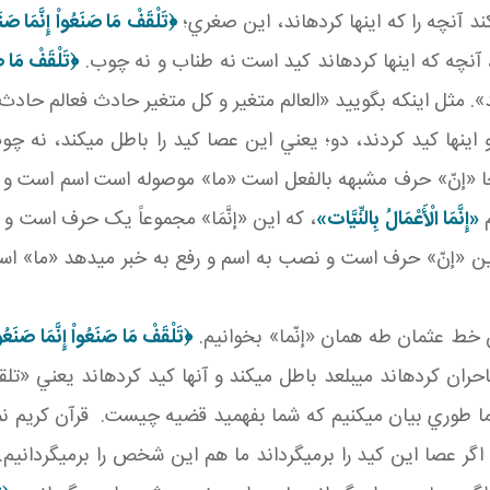
د آنچه را که اينها کرده اند، اين صغري؛
﴿تَلْقَفْ مَا صَنَعُواْ إِنَّمَا صَنَ
د، آنچه که اينها کرده اند کيد است نه طناب و نه چوب.
﴿تَلْقَفْ مَا ص
». مثل اينکه بگوييد «العالم متغير و کل متغير حادث فعالم حادث» 
 اينها کيد کردند، دو؛ يعني اين عصا کيد را باطل مي کند، نه چو
جا «إنّ» حرف مشبهه بالفعل است «ما» موصوله است اسم است و 
م
«إِنَّمَا الْأَعْمَالُ بِالنِّيَّات‏»
، که اين «إنَّمَا» مجموعاً يک حرف است و 
ين «إنّ» حرف است و نصب به اسم و رفع به خبر مي دهد «ما» ا
ن خط عثمان طه همان «إنّما» بخوانيم.
‏﴿تَلْقَفْ مَا صَنَعُواْ إِنَّمَا صَنَعُ
ان کرده اند مي بلعد باطل مي کند و آنها کيد کرده اند يعني «تل
ما طوري بيان مي کنيم که شما بفهميد قضيه چيست. قرآن کريم نمي 
 اگر عصا اين کيد را برمي گرداند ما هم اين شخص را برمي گردانيم