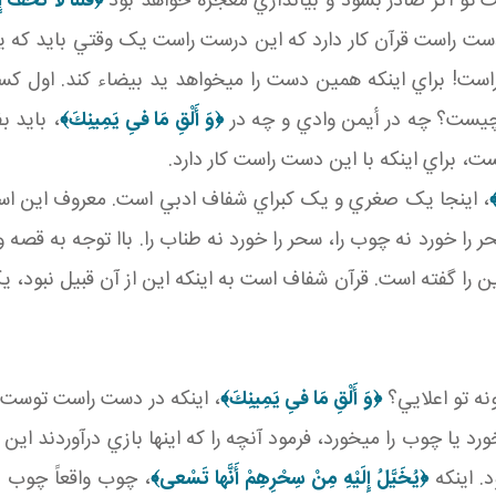
تو اگر صادر بشود و بياندازي معجزه خواهد بود
﴿قُلْنَا لَا تَخَفْ 
ست راست قرآن کار دارد که اين درست راست يک وقتي بايد که 
براي اينکه همين دست را مي خواهد يد بيضاء کند. اول کسي ن
يست؟ چه در أيمن وادي و چه در
﴿وَ أَلْقِ مَا فىِ يَمِينِكَ﴾
، بايد ب
، براي اينکه با اين دست راست کار دارد.
﴾
، اينجا يک صغري و يک کبراي شفاف ادبي است. معروف اين است
ه سحر را خورد نه چوب را، سحر را خورد نه طناب را. باا توجه به قصه
 را گفته است. قرآن شفاف است به اينکه اين از آن قبيل نبود، 
نه تو اعلايي؟
﴿وَ أَلْقِ مَا فىِ يَمِينِكَ﴾
، اينکه در دست راست توست اي
ورد يا چوب را مي خورد، فرمود آنچه را که اينها بازي درآوردند اين 
د. اينکه
﴿يُخَيَّلُ إِلَيْهِ مِنْ سِحْرِهِمْ أَنَّها تَسْعى‏﴾
، چوب واقعاً چوب ب