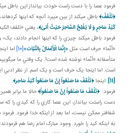
فرمود عصا را با دست راست خودت بيانداز اين باطل مي کن
﴿تَلْقَفْ﴾
باطل مي کند از بين مي برد آنچه که اينها کرده ان
كَيْدُ سَاحِرٍ وَ لَا يُفْلِحُ السَّاحِرُ حَيْثُ أَتىَ‏﴾
، يعني «تلقف الکيد
فرمود باطل مي کند چيزي را که اينها انجام دادند، يک؛ و
«أنّما» حرف است مثل
«إِنَّمَا الْأَعْمَالُ بِالنِّيَّات‏»
[10]
اما اين
متأسفانه «أنّما» نوشته شده است!. يک وقتي ما مي گويي
است. اما اينجا يک حرف است و يک اسم. از نظر ادبي ا
[11]
. اينجا
﴿تَلْقَفْ مَا صَنَعُواْ إِنَّ مَا صَنَعُواْ كَيْدُ سَاحِر﴾
.
فرمود:
﴿تَلْقَفْ مَا صَنَعُواْ إِنَّ مَا صَنَعُواْ﴾
حالا ما برابر همي
دست راستت بيانداز، اين عصا کاري را که کيدي را که ساحر
شفاف تر ممکن نيست، اما بعد از اينکه خدا فرمود. فرمود 
به اينکه کيد را خورد. وجود مبارک امام رضا هم فرمودند: