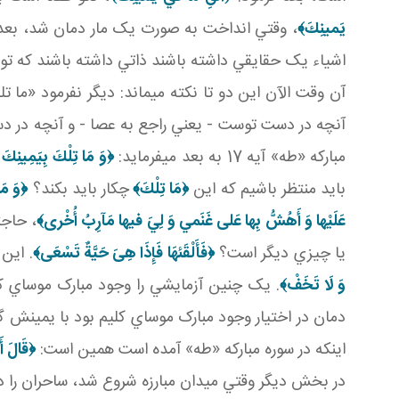
يَمينِكَ‏﴾
، وقتي انداخت به صورت يک مار دمان شد، بعد
اشياء يک حقايقي داشته باشند ذاتي داشته باشند که تو تا
آن وقت الآن اين دو تا نکته مي ماند: ديگر نفرمود «ما
آنچه در دست توست - يعني راجع به عصا - و آنچه در د
مبارکه «طه» آيه 17 به بعد مي فرمايد:
﴿وَ مَا تِلْكَ بِيَمِينِك
بايد منتظر باشيم که اين
﴿مَا تِلْكَ﴾
چکار بايد بکند؟
﴿وَ مَ
عَلَيْها وَ أَهُشُّ بِها عَلى‏ غَنَمي‏ وَ لِيَ فيها مَآرِبُ أُخْرى‏﴾
، حاجت
يا چيزي ديگر است؟
﴿فَأَلْقَئهَا فَإِذَا هِىَ حَيَّةٌ تَسْعَى‏﴾
. اين
وَ لَا تَخَفْ‏﴾
. يک چنين آزمايشي را وجود مبارک موساي ک
دمان در اختيار وجود مبارک موساي کليم بود با يمينش گر
اينکه در سوره مبارکه «طه» آمده است همين است:
﴿قَالَ أَ
در بخش ديگر وقتي ميدان مبارزه شروع شد، ساحران را دعو