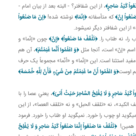
عُواْ كَيْدُ سَاحِرٍ‏﴾
، از اين شفاف تر؟ - البته بعد از بيان امام -
َنَعُواْ إِنَّ﴾
که متأسفانه
﴿إنّمَا﴾
نوشته شده!
﴿إنّ مَا صَنَعُواْ
از اين شفاف تر ديگر نمي شود.
ب را، نه طناب را.
﴿تَلْقَفْ مَا صَنَعُواْ﴾
﴿إِنَّ﴾
چون «إنّما» و
اسم «إنّ» است، آنجا مثل
﴿
وَ اعْلَمُوا أَنَّما غَنِمْتُمْ
﴾
، آن هم
مفيد استثنا است. اين «إنّما» و «أنّما» مجموعاً يک حرف
سم اوست
﴿
وَ اعْلَمُوا أَنَّ ما غَنِمْتُمْ
مِنْ شَيْ‏ءٍ فَأَنَّ لِلَّهِ خُمُسَهُ
﴾
واْ كَيْدُ سَاحِرٍ وَ لَا يُفْلِحُ السَّاحِرُ حَيْثُ أَتىَ‏﴾
، يعني عصا را با
قف الکيد»، نه «تلقف الحبل» و نه «تلقف العصا»، از اين
گويد او چوب را خورد. نمي گويد او طناب را خورد. فرمود
. همين!
﴿تَلْقَفْ مَا صَنَعُواْ إِنَّمَا صَنَعُواْ كَيْدُ سَاحِرٍ وَ لَا يُفْلِحُ