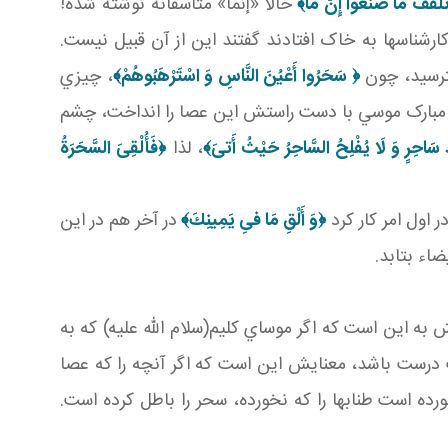
لْقَفْ مَا صَنَعُواْ إِنَّ مَا﴾
حالا «إنَّمَا» متأسفانه نوشته شده!
ارشناس ها به خاک افتادند گفتند اين از آن قبيل نيست.
ترسيد، چون
﴿ سَحَرُوا أَعْيُنَ النَّاسِ وَ اسْتَرْهَبُوهُمْ‏﴾
، چيزي
د مبارک موسي با دست راستش اين عصا را انداخت، چشم
دُ سَاحِرٍ وَ لَا يُفْلِحُ السَّاحِرُ حَيْثُ أَتىَ‏
﴾
، لذا
﴿
فَأُلْقِىَ السَّحَرَةُ
اول امر کار کرد
﴿
وَ أَلْقِ مَا فىِ يَمِينِكَ﴾
در آخر هم در اين
اء بتابد.
 اين است که اگر موساي کليم(سلام الله عليه) که به
ايت درست باشد، معنايش اين است که اگر آنچه را که عصا
رده است طناب ها را که نخورده، سحر را باطل کرده است.