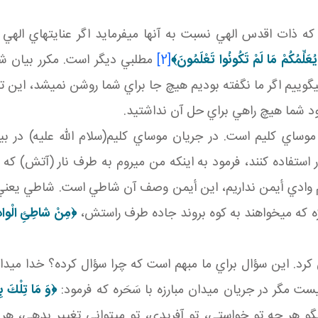
 که ذات اقدس الهي نسبت به آنها مي فرمايد اگر عنايت هاي ال
يُعَلِّمُكُمْ مَا لَمْ تَكُونُوا تَعْلَمُونَ
﴾
[2]
مطلبي ديگر است. مکرر بيان ش
وييم اگر ما نگفته بوديم هيچ جا براي شما روشن نمي شد، اين ت
بود شما هيچ راهي براي حل آن نداشتيد.
وساي کليم است. در جريان موساي کليم(سلام الله عليه) در 
استفاده کنند، فرمود به اينکه من مي روم به طرف نار (آتش) که ق
ام وادي أيمن نداريم، اين أيمن وصف آن شاطي است. شاطي يع
ه که مي خواهند به کوه بروند جاده طرف راستش،
﴿مِنْ شاطِئِ الْوادِ ا
د. اين سؤال براي ما مبهم است که چرا سؤال کرده؟ خدا مي دا
 مگر در جريان ميدان مبارزه با سَحَره که فرمود:
﴿وَ مَا تِلْكَ ب
و هر چه تو خواستي، تو آفريدي، تو مي تواني تغيير بدهي، هر