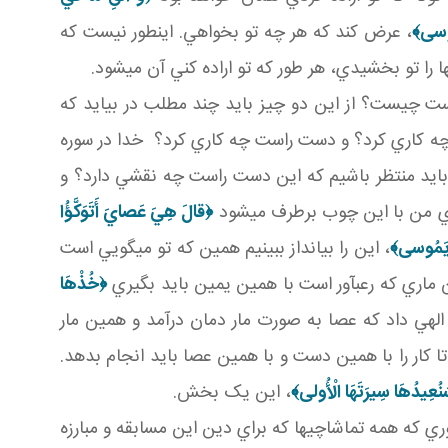
ُوسى‏﴾
، عرض کند که هر چه تو بخواهي. اين طور نيست که
 را تو بخشيدي، هر طور که تو اراده کني آن مي شود.
ست چيست؟ از اين دو چيز بايد چند مطلب در بيايد که
چه کاري کرد؟ و دست راست چه کاري کرد؟ خدا در سوره
د منتظر باشيم که اين دست راست چه نقشي دارد؟ و
دي من با اين چوب برطرف مي شود
﴿قالَ هِيَ عَصايَ أَتَوَكَّؤُا
ا يَمُوسى‏﴾
، اين را بيانداز ببينيم همين که تو مي گويي است
 ماري که رعب آور است با همين يمين بايد بگيري
﴿خُذْهَا
هي داد که عصا به صورت مار دمان درآمد و همين مار
ا کار را با همين دست و با همين عصا بايد انجام بدهد.
نُعِيدُهَا سِيرَتَهَا الْأُولى‏﴾
، اين يک بخش.
ي که همه تماشاچي ها که براي دين اين مسابقه و مبارزه