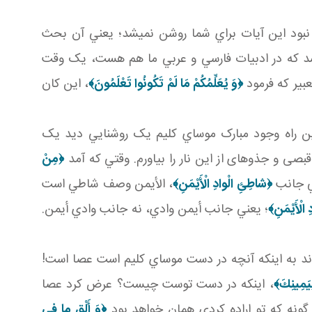
هي نبود اين آيات براي شما روشن نمي شد؛ يعني آن بحث
د که در ادبيات فارسي و عربي ما هم هست، يک وقت
عبير که فرمود
﴿
وَ يُعَلِّمُكُمْ مَا لَمْ تَكُونُوا تَعْلَمُونَ
﴾
، اين کان
بين راه وجود مبارک موساي کليم يک روشنايي ديد يک
بصی و جذوه­ای از اين نار را بياورم. وقتي که آمد
﴿مِنْ
ني جانب
﴿شاطِئِ الْوادِ الْأَيْمَنِ‏﴾
، الأيمن وصف شاطي است
لْأَيْمَنِ‏﴾
؛ يعني جانب أيمن وادي، نه جانب وادي أيمن.
ند به اينکه آنچه در دست موساي کليم است عصا است!
ِيَمِينِكَ﴾
، اينکه در دست توست چيست؟ عرض کرد عصا
 گونه که تو اراده کردي همان خواهد بود
﴿وَ أَلْقِ ما في‏