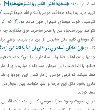
آمدند ترسيدند
﴿سَحَرُوا أَعْيُنَ النَّاسِ وَ اسْتَرْهَبُوهُمْ﴾
[4]
، 
کريم دارد به اينکه «خافَ» موسي(سلام الله عليه) ترسيد
[5]
نترسيد، خوف موساي کليم از جهل مردم بود
[6]
که اگر م
نتوانند بين معجزه من با سحر ساحرها فرق بگذارند چه ک
اگر موساي کليم مثل سايرين از اين مار بترسد، راهي بر
گفتند:
﴿إِنْ هَاذَانِ لَسَاحِرَانِ يُرِيدَانِ أَن يُخْرِجَاكمُ مِّنْ أَرْضِ
چوب ها و عصاها و طناب ها را مي اندازيد يا من؟ حضرت فرمو
طناب ها را انداختند، اين ميدان مسابقه و مبارزه را پر از م
معنا مي کند که ترس موسي از مار شدنِ اين چوب ها و طن
ماري بشود مثل اين مارها و اينها نتوانند بين اعجاز من
معنا کردند.
در ان صورت وجود مبارک موسي که ترسيد، ذات اقدس ا