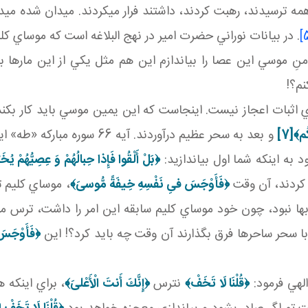
همه ترسيدند، رهبت کردند، داشتند فرار مي کردند. ميدان شده مي
. در بيانات نوراني حضرت امير در نهج البلاغه است که موساي کلي
نِ موسي اين عصا را بياندازم اين هم مثل يکي از اين مارها ب
نم؟!
اي اثبات اعجاز نيست. اينجاست که اين يمين موسي بايد کار بکن
كُم﴾
[7]
و بعد به سحر عظيم درآوردند. 
د به اينکه شما اول بياندازيد:
﴿بَلْ أَلْقُوا فَإِذا حِبالُهُمْ وَ عِصِيُّهُمْ يُخ
ار کردند، آن وقت
﴿فَأَوْجَسَ فىِ نَفْسِهِ خِيفَةً مُّوسىَ‏﴾
، موساي کليم 
اب ها نبود، چون خود موساي کليم سابقه اين امر را داشت، ترس م
 با سحر ساحرها فرق بگذارند آن وقت چه بايد کرد؟! اين
﴿فَأَوْجَسَ
لهي فرمود:
﴿قُلْنَا لَا تَخَفْ﴾
نترس
﴿إِنَّكَ أَنتَ الْأَعْلىَ‏﴾
، براي اينکه 