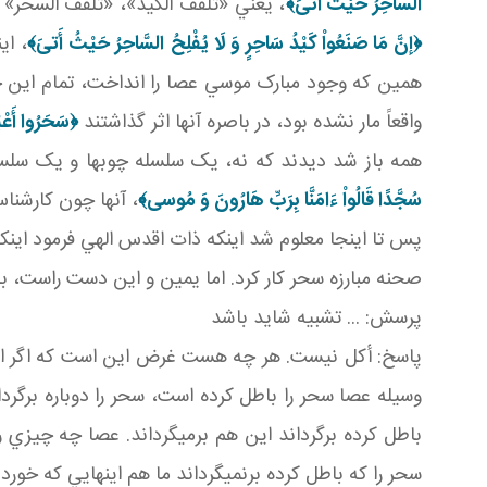
السَّاحِرُ حَيْثُ أَتىَ‏﴾
، يعني «تلقف الکيد»، «تلقف السحر» اگ
﴿إنَّ مَا صَنَعُواْ كَيْدُ سَاحِرٍ وَ لَا يُفْلِحُ السَّاحِرُ حَيْثُ أَتىَ‏﴾
، ا
همين که وجود مبارک موسي عصا را انداخت، تمام اين چ
واقعاً مار نشده بود، در باصره آنها اثر گذاشتند
﴿سَحَرُوا أَعْ
همه باز شد ديدند که نه، يک سلسله چوب ها و يک سلسل
سُجَّدًا قَالُواْ ءَامَنَّا بِرَبِّ هَارُونَ وَ مُوسى
﴾
، آنها چون کارشنا
پس تا اينجا معلوم شد اينکه ذات اقدس الهي فرمود اين
صحنه مبارزه سحر کار کرد. اما يمين و اين دست راست، ب
پرسش: ... تشبيه شايد باشد
پاسخ: أکل نيست. هر چه هست غرض اين است که اگر اين 
وسيله عصا سحر را باطل کرده است، سحر را دوباره بر گرد
باطل کرده برگرداند اين هم برمي گرداند. عصا چه چيزي ر
سحر را که باطل کرده برنمي گرداند ما هم اينهايي که خوردند 