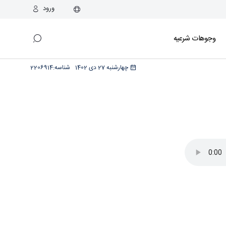
ورود
وجوهات شرعیه
چهارشنبه 27 دی 1402
شناسه:
2206914