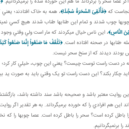
ر عصا سحر را برگرداند ما هم اين خورده شده را برمي گردانيم.
﴿تَ
ينجاست که
﴿فَأُلْقِىَ السَّحَرَةُ سُجَّدًا﴾‏
، همه به خاک افتادند؛ يعني ک
وب ها چوب شدند و تمام اين طناب ها طناب شدند هيچ کسي نمي 
يُنَ النَّاسِ﴾
، اين ناس خيال مي کردند که مار است ولي وقتي وجو
ه طناب ها در صحنه افتاده است.
﴿
تَلْقَفْ مَا صَنَعُواْ إِنَّمَا صَنَعُواْ كَيْ
س بودند ديدند که از سنخ سحر نيست.
که در دست راست توست چيست؟ يعني اين چوب، خيلي کار کرد؛ در 
ايد چکار بکند؟ اين دست راست تو يک وقتي بايد به صورت يد بيض
روايت معتبر باشد و صحيحه باشد سند داشته باشد، بازگشتش به
اند اين هم افرادي را که خورده برمي گرداند. به هر تقدير اگر رو
ا باطل کرده است؟ سحر را باطل کرده است. عصا چوب ها را که نخو
را برنمي گردانيم.