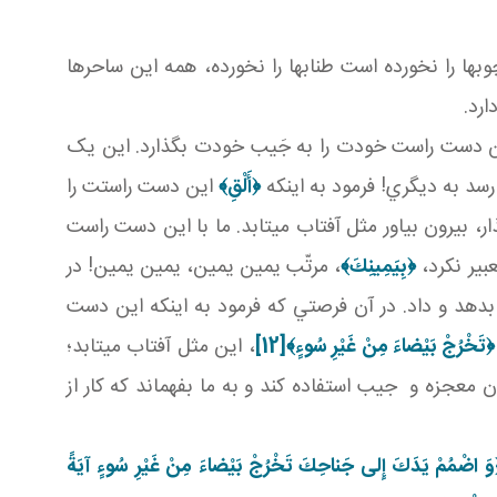
 ها را نخورده است طناب­ها را نخورده، همه اين ساحرها
رد.
ين دست راست خودت را به جَيب خودت بگذارد. اين يک
 رسد به ديگري! فرمود به اينکه
﴿
أَلْقِ﴾
اين دست راستت را
بيرون بياور مثل آفتاب مي تابد. ما با اين دست راست
بير نکرد،
﴿بِيَمِينِكَ﴾
، مرتّب يمين يمين، يمين يمين! در
هد و داد. در آن فرصتي که فرمود به اينکه اين دست
﴿تَخْرُجْ بَيْضاءَ مِنْ غَيْرِ سُوءٍ
﴾
[12]
، اين مثل آفتاب مي تابد؛
 معجزه و جيب استفاده کند و به ما بفهماند که کار از
َ اضْمُمْ يَدَكَ إِلى‏ جَناحِكَ تَخْرُجْ بَيْضاءَ مِنْ غَيْرِ سُوءٍ آيَةً