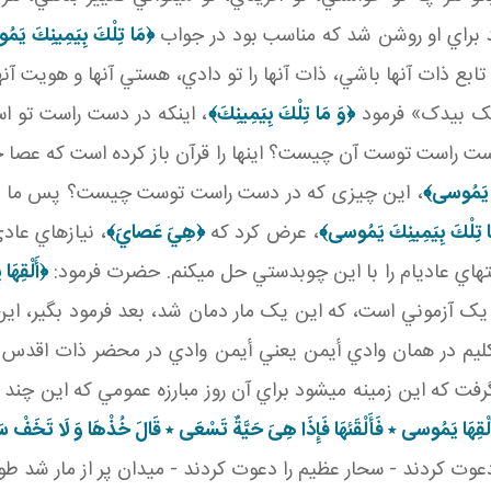
 براي او روشن شد که مناسب بود در جواب
﴿مَا تِلْكَ بِيَمِينِكَ يَم
بع ذات آنها باشي، ذات آنها را تو دادي، هستي آنها و هويت آنها
 تلک بيدک» فرمود
﴿وَ مَا تِلْكَ بِيَمِينِكَ‏﴾
، اينکه در دست راست تو ا
ست راست توست آن چيست؟ اينها را قرآن باز کرده است که عصا 
َ يَمُوسى‏﴾
، اين چيزی که در دست راست توست چيست؟ پس ما باي
ا تِلْكَ بِيَمِينِكَ يَمُوسى‏﴾
، عرض کرد که
﴿هِيَ عَصايَ‏﴾
، نيازهاي عا
 هاي عادي­ام را با اين چوبدستي حل مي کنم. حضرت فرمود:
﴿أَلْقِهَ
 يک آزموني است، که اين يک مار دمان شد، بعد فرمود بگير، اين
ليم در همان وادي أيمن يعني أيمن وادي در محضر ذات اقدس ال
فت که اين زمينه مي شود براي آن روز مبارزه عمومي که اين چند ت
لْقِهَا يَمُوسى ٭ فَأَلْقَئهَا فَإِذَا هِىَ حَيَّةٌ تَسْعَى ٭ قَالَ خُذْهَا وَ لَا تَخَفْ سَ
ت کردند - سحار عظيم را دعوت کردند - ميدان پر از مار شد طور