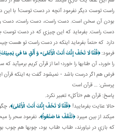
هم اين عصا يک کاري مي کند که معجزه است هم از دست 
راست توست ديگر نفرمود آنچه در دست توست! با اين د
بودن آن سخن است. دست راست، دست راست، دست راست! 
دست راست. بفرمايد که اين چيزي که در دست توست چ
دارد که حتماً بفرمايد اينکه در دست راست تو هست چيست
فرمود:
﴿قُلْنَا لَا تَخَفْ إِنَّكَ أَنتَ الْأَعْلىَ‏٭ وَ أَلْقِ مَا فىِ يَمِينِكَ
را خورد، آن طناب ها را خورد؛ اما از قرآن کريم برمي آيد ک
فرض هم اگر درست باشد - نمي شود گفت به اينکه قرآن اين
پرسش: ... قرآن است
پاسخ: قرآن هم «تأکل» تعبير نکرد.
حالا عنايت بفرماييد!
﴿قُلْنَا لَا تَخَفْ إِنَّكَ أَنتَ الْأَعْلىَ‏﴾
، چگو
مي کند از بين مي برد
﴿تَلْقَفْ مَا صَنَعُواْ‏﴾
، نفرمود سحر را مي خ
که بازي در نياورند، طناب طناب بود، چوب ها هم چوب بو