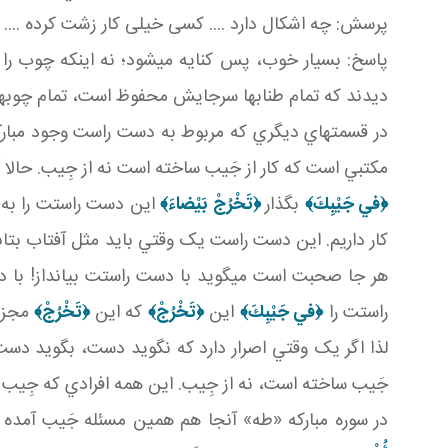
پرسش: چه اشکال دارد .... کسی خيلی کار زشت کرده .... 
پاسخ: بسيار خوب، پس کنايه مي شود؛ نه اينکه چوب را خو
ديدند که تمام طناب ها سرجايش محفوظ است، تمام چوب
در قسمت هاي ديگري که مربوط به دست راست وجود مبار
مکتبي است که کار از جَيب ساخته است نه از جِيب. حالا آن
﴿في‏ جَيْبِكَ﴾
بگذار
﴿تَخْرُجْ بَيْضاءَ﴾
اين دست راستت را به ا
کار داريم. اين دست راست يک وقتي بايد مثل آفتاب بتاب
هر جا صحبت است مي گويد با دست راستت بيانداز! با 
راستت را
﴿في‏ جَيْبِكَ﴾
اين
﴿تَخْرُجْ﴾
که اين
﴿تَخْرُجْ﴾
مجزو
لذا اگر يک وقتي اصرار دارد که نگويد دست، بگويد دست 
جَيب ساخته است، نه از جِيب. اين همه افرادي که جِيب 
در سوره مبارکه «طه» آنجا هم همين مسئله جَيب آمده 