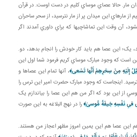
دان مار. حالا عصاي موساي کليم در دست اوست. در قرآن
م از مارهاي اين ميدان پر از مار نترسيد، از سحر ساحران
شود، آن وقت اين تماشاچي ها که براي داوري آمدند اگر
د، يک؛ اين عصا هم بايد کار خودش را انجام بدهد، دو.
آيه 66 سوره مبارکه «طه» اين است که وجود مبارک موساي کريم فرمود شما اول اين
َيَّلُ إِلَيْهِ مِنْ سِحْرِهِمْ أَنَّها تَسْعى‏﴾
، آنها تمام اين عصاها و
ترسيد. اينجاست که وجود مبارک حضرت امير اين ترس را
وسي از اين بود که اگر من هم اين عصا را بياندازم يک
 فىِ نَفْسِهِ خِيفَةً مُّوسىَ‏﴾
را در نهج البلاغه به اين صورت
هم اين عصا هم اين يمين امروز مظهر اعجاز من هستند.