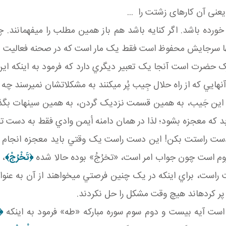
يعنی آن کارهای زشتت را ...
رده باشد. اگر کنايه باشد هم باز همين مطلب را مي فهمانند. چوب
 ها سرجايش محفوظ است فقط يک مار است که در صحنه فعاليت دا
ک حضرت است آنجا يک تعبير ديگري دارد که فرمود به اينکه ا
هايي که از راه حلال جِيب پُر مي کنند به مشکلاتشان نمي رسند چه
ين جَيب، به همين قسمت نزديک گردن، به همين سينه ات بگذار، 
د که معجزه بشود؛ لذا در همان دامنه أيمن وادي فقط به دست تع
دست راستت بکن! اين دست راست يک وقتي بايد معجزه انجام بد
م است چون جواب امر است، «تخرُجُ» بوده حالا شده
﴿تَخْرُجْ﴾
،
راست، براي اينکه در يک چنين فرصتي مي خواهند از آن به عنوان
پر کرده اند هيچ وقت مشکل را حل نکردند.
است آيه بيست و دوم سوم سوره مبارکه «طه» فرمود به اينکه
﴿و