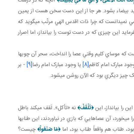
إِنَّكَ أَنتَ الْأَعْلىَ‏٭ وَ أَلْقِ مَا فىِ يَمِينِكَ﴾
آنچه که در درست
يد بيضاء بشود. هر جا از اين دست سخن هست از يمين
مي دانست که چرا ذات اقدس الهي مرتّب مي گويد که
فرمايد اين چيزی که در دست توست را بيانداز، اما اصرار
 که موساي کليم وقتي عصا را انداخت، سحر آن چوب ها
 وجود مبارک امام کاظم
[8]
يا وجود مبارک امام رضا
[9]
- بر
يک چيز ديگري بود که الآن روشن مي شود.
ن را بيانداز، اين
﴿تَلْقَفْ﴾
نه «تأکل». لَقف مي کند باطل
را مي خورد، آن عصاهايي که بازي در نياوردند، اين طناب­ها
ود، طناب هم واقعاً طناب بود، اما
﴿مَا صَنَعُواْ‏﴾
چيست؟