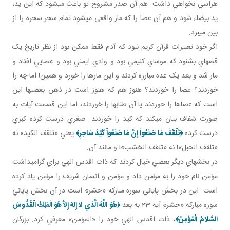
هراسي نخواهي داشت. هم آن صدر مشروح تو باعث مي شود که اين يد،
يد بيضاء شود و هم آن عصا را که مار واقعی مي شود تمام سحر سحره را از
بين مي برد.
اگر خود تعبيرات قرآن کريم نبود که آدم فقط ممکن بود از نظر تاريخ يک
قصه اي بشنود که موساي کليمي بود و وادي ايمني بود و عصايي افتاد و
مار شد و بعد يک عده مبارزه کردند و اين مارها را خورد و همين! اما چه را
خوردند؟ عصا را خوردند؟ هنوز هم که هنوز است در ذهن بعضي ها اين
است که عصاها را خوردند يا آن طناب ها را خوردند، اما اين قسمت آيات به
صورت شفاف بيان مي کند که کيد را خوردند. صغري درست کرده کبري
درست کرده
﴿
تَلْقَفْ مَا صَنَعُواْ إِنَّ مَا صَنَعُواْ كَيْدُ سَاحِرٍ﴾
يعني «تلقف الکيد» نه
«تلقف الحبل»! نه «تلقف الخشب»! و مانند آن.
در بخش هاي ديگر بعضي خيال کردند که ذات اقدس الهي براي گراميداشت
مؤمن نام خود را به مؤمن داد و مؤمن و انسان شريف را مؤمن ياد کرده
است. اين در بخش پاياني سوره مبارکه «حشر» است در آن بخش پاياني
سوره مبارکه «حشر» آيه 23 به بعد
﴿هُوَ اللَّهُ الَّذي لا إِلهَ إِلاَّ هُوَ الْمَلِكُ الْقُدُّوسُ
السَّلامُ الْمُؤْمِنُ‏﴾
، ذات اقدس الهي خود را «المؤمن» معرفي کرد. بزرگان