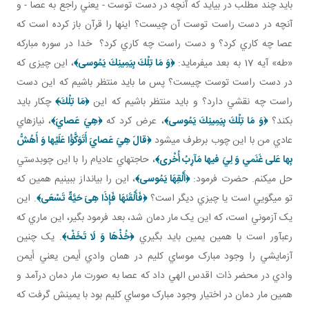
بايد چند مطلب در بيايد که آنچه در دست توست - يعني راجع به عصا - و
آنچه در دست راست توست آن چيست؟ اينها را قرآن باز کرده است که
عصا چه کاري کرد؟ و دست راست چه کاري کرد؟ خدا در سوره مبارکه
«طه» آيه 17 به بعد مي فرمايد:
﴿وَ مَا تِلْكَ بِيَمِينِكَ يَمُوسى‏﴾
، اين چيزی که
در دست راست توست چيست؟ پس ما بايد منتظر باشيم که اين دست
راست چه نقشي دارد؟ و بايد منتظر باشيم که اين
﴿مَا تِلْكَ﴾
چکار بايد
بکند؟
﴿وَ مَا تِلْكَ بِيَمِينِكَ يَمُوسى‏﴾
، عرض کرد که
﴿هِيَ عَصايَ‏﴾
، نيازهاي
عادي من با اين چوب برطرف مي شود
﴿قالَ هِيَ عَصايَ أَتَوَكَّؤُا عَلَيْها وَ أَهُشُّ
بِها عَلى‏ غَنَمي‏ وَ لِيَ فيها مَآرِبُ أُخْرى‏﴾
، حاجت هاي عادي­ام را با اين چوبدستي
حل مي کنم. حضرت فرمود:
﴿أَلْقِهَا يَمُوسى‏﴾
، اين را بيانداز ببينيم همين که
تو مي گويي است يا چيزي ديگر است؟
﴿فَأَلْقَئهَا فَإِذَا هِىَ حَيَّةٌ تَسْعَى‏﴾
. اين
يک آزموني است، که اين يک مار دمان شد، بعد فرمود بگير، اين ماري که
رعب آور است با همين يمين بايد بگيري
﴿خُذْهَا وَ لَا تَخَفْ‏﴾
. يک چنين
آزمايشي را وجود مبارک موساي کليم در همان وادي أيمن يعني أيمن
وادي در محضر ذات اقدس الهي داد که عصا به صورت مار دمان درآمد و
همين مار دمان در اختيار وجود مبارک موساي کليم بود با يمينش گرفت که