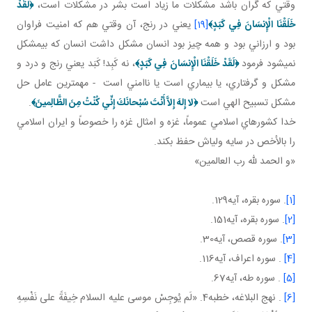
وقتي که گران باشد مشکلات ما زياد است بشر در مشکلات است،
﴿
لَقَدْ
خَلَقْنَا الْإِنسَانَ فِي كَبَدٍ
﴾
[19]
يعني در رنج، آن وقتي هم که امنيت فراوان
بود و ارزاني بود و همه چيز بود انسان مشکل داشت انسان که بي مشکل
نمي شود فرمود
﴿
لَقَدْ خَلَقْنَا الْإِنسَانَ فِي كَبَدٍ
﴾
، نه کَبِد! کَبَد يعني رنج و درد و
مشکل و گرفتاري، يا بيماري است يا ناامني است - مهم ترين عامل حل
مشکل تسبيح الهي است
﴿
لا إِلهَ إِلاَّ أَنْتَ سُبْحانَكَ إِنِّي كُنْتُ مِنَ الظَّالِمينَ
﴾
.
خدا کشورهاي اسلامي عموماً، غزه و امثال غزه را خصوصاً و ايران اسلامي
را بالأخص در سايه ولي اش حفظ بکند.
«و الحمد لله رب العالمين»
[1]
. سوره بقره، آيه129.
[2]
. سوره بقره، آيه151.
[3]
. سوره قصص، آيه30.
[4]
. سوره اعراف، آيه116.
[5]
. سوره طه، آيه67.
[6]
. نهج البلاغه، خطبه4. «لَم يُوجِسْ موسى عليه السلام خِيفَةً على نَفْسِهِ