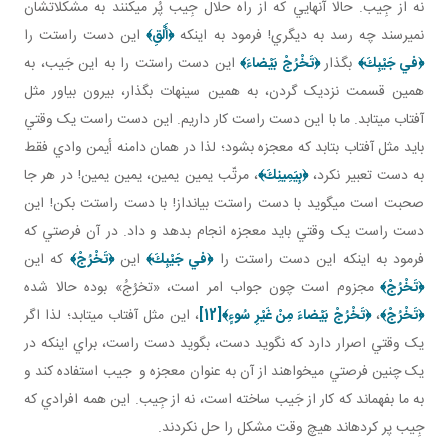
نه از جِيب. حالا آنهايي که از راه حلال جِيب پُر مي کنند به مشکلاتشان
نمي رسند چه رسد به ديگري! فرمود به اينکه
﴿
أَلْقِ﴾
اين دست راستت را
﴿في‏ جَيْبِكَ﴾
بگذار
﴿تَخْرُجْ بَيْضاءَ﴾
اين دست راستت را به اين جَيب، به
همين قسمت نزديک گردن، به همين سينه ات بگذار، بيرون بياور مثل
آفتاب مي تابد. ما با اين دست راست کار داريم. اين دست راست يک وقتي
بايد مثل آفتاب بتابد که معجزه بشود؛ لذا در همان دامنه أيمن وادي فقط
به دست تعبير نکرد،
﴿بِيَمِينِكَ﴾
، مرتّب يمين يمين، يمين يمين! در هر جا
صحبت است مي گويد با دست راستت بيانداز! با دست راستت بکن! اين
دست راست يک وقتي بايد معجزه انجام بدهد و داد. در آن فرصتي که
فرمود به اينکه اين دست راستت را
﴿في‏ جَيْبِكَ﴾
اين
﴿تَخْرُجْ﴾
که اين
﴿تَخْرُجْ﴾
مجزوم است چون جواب امر است، «تخرُجُ» بوده حالا شده
﴿تَخْرُجْ﴾
،
﴿تَخْرُجْ بَيْضاءَ مِنْ غَيْرِ سُوءٍ
﴾
[12]
، اين مثل آفتاب مي تابد؛ لذا اگر
يک وقتي اصرار دارد که نگويد دست، بگويد دست راست، براي اينکه در
يک چنين فرصتي مي خواهند از آن به عنوان معجزه و جيب استفاده کند و
به ما بفهماند که کار از جَيب ساخته است، نه از جِيب. اين همه افرادي که
جِيب پر کرده اند هيچ وقت مشکل را حل نکردند.