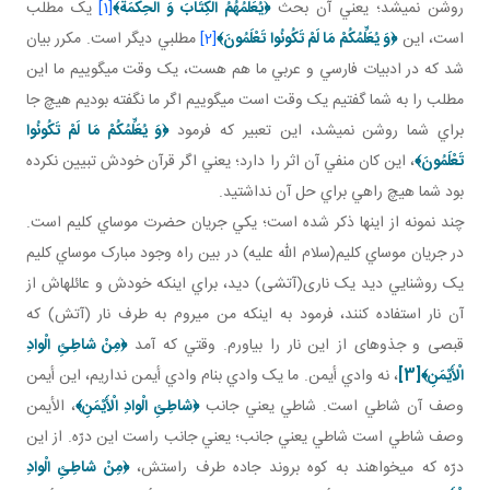
روشن نمي شد؛ يعني آن بحث
﴿
يُعَلِّمُهُمُ الْكِتَابَ وَ الْحِكْمَةَ
﴾
[1]
يک مطلب
است، اين
﴿
وَ يُعَلِّمُكُمْ مَا لَمْ تَكُونُوا تَعْلَمُونَ
﴾
[2]
مطلبي ديگر است. مکرر بيان
شد که در ادبيات فارسي و عربي ما هم هست، يک وقت مي گوييم ما اين
مطلب را به شما گفتيم يک وقت است مي گوييم اگر ما نگفته بوديم هيچ جا
براي شما روشن نمي شد، اين تعبير که فرمود
﴿
وَ يُعَلِّمُكُمْ مَا لَمْ تَكُونُوا
تَعْلَمُونَ
﴾
، اين کان منفي آن اثر را دارد؛ يعني اگر قرآن خودش تبيين نکرده
بود شما هيچ راهي براي حل آن نداشتيد.
چند نمونه از اينها ذکر شده است؛ يکي جريان حضرت موساي کليم است.
در جريان موساي کليم(سلام الله عليه) در بين راه وجود مبارک موساي کليم
يک روشنايي ديد يک ناری(آتشی) ديد، براي اينکه خودش و عائله اش از
آن نار استفاده کنند، فرمود به اينکه من مي روم به طرف نار (آتش) که
قبصی و جذوه­ای از اين نار را بياورم. وقتي که آمد
﴿مِنْ شاطِئِ الْوادِ
الْأَيْمَنِ‏﴾
[3]
، نه وادي أيمن. ما يک وادي بنام وادي أيمن نداريم، اين أيمن
وصف آن شاطي است. شاطي يعني جانب
﴿شاطِئِ الْوادِ الْأَيْمَنِ‏﴾
، الأيمن
وصف شاطي است شاطي يعني جانب؛ يعني جانب راست اين درّه. از اين
درّه که مي خواهند به کوه بروند جاده طرف راستش،
﴿مِنْ شاطِئِ الْوادِ