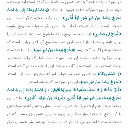
در سوره مبارکه «طه» آنجا هم همين مسئله جَيب آمده است آيه بيست و
دوم سوم سوره مبارکه «طه» فرمود به اينکه
﴿وَ اضْمُمْ يَدَكَ إِلى‏ جَناحِكَ
تَخْرُجْ بَيْضاءَ مِنْ غَيْرِ سُوءٍ آيَةً أُخْرى‏﴾
، اين يک معجزه ديگر است. اين
دست راستت را در جَيبت بگذار. نخواستي مگر سينه ات مشروح بشود،
﴿اشْرَحْ لي‏ صَدْري﴾
اين سينه مشروح را که ما شرح صدر عطا کرديم اين را
براي علوم و معارف باز کرديم، اين صدر مشروح آن قدر نوراني است که
دست تو هم اگر به آنجا برسد
﴿تَخْرُجْ بَيْضاءَ مِنْ غَيْرِ سُوءٍ‏﴾
. يک وقت دست
برص مي گيرد سفيد مي شود آن «من سوء» است؛ اما يک وقت دست يد
بيضاء است روشن است مثل آفتاب مي تابد اين از جَيب به در آمده است.
﴿وَ اضْمُمْ يَدَكَ﴾
به همين صدر تو، جواب امر که مجزوم است اين است:
﴿تَخْرُجْ بَيْضاءَ مِنْ غَيْرِ سُوءٍ﴾
، اين در سوره مبارکه «طه» است.
﴿
قَالَ خُذْهَا وَ لَا تَخَفْ سَنُعِيدُهَا سِيرَتَهَا الْأُولى ٭ وَ اضْمُمْ يَدَكَ إِلى‏ جَناحِكَ
تَخْرُجْ بَيْضاءَ مِنْ غَيْرِ سُوءٍ آيَةً أُخْرى‏ ٭ لِنُرِيَكَ مِنْ ءَايَاتِنَا الْكُبْرَى‏‏
﴾
، ما در اين
صحنه مي خواهيم آيات بزرگ خودمان را به تو نشان بدهيم که تو مي خواهي
با آن وضع با سحره مبارزه بکني و پيروز بشوي. همين چوبدستي که در
دست توست دفعتاً مي بيني که مار دمان مي شود. تو هم بشر هستي، ديگر