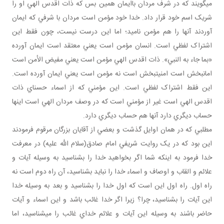
مي گويند که در شرف مردان باايمان همين بس که ذات اقدس الهي او را
شريک اسم خود قرار داد. خدا خود مؤمن است مردان با شرفي که ايمان
آوردند آنها را هم مؤمن ناميد؛ اما اين درست نيست، چون فقط اين
اشتراک لفظي است. انسان مؤمن است يعني معتقد است ايمان آورده
«بما جاء به النبي». ذات اقدس الهي مؤمن است يعني مفيض الأمن است
امان بخش است امنيت بخش است نه مؤمن است يعني ايمان آورده است.
اين فقط اشتراک لفظي است. اين مؤمني که از اسماء حسناي ذات
اقدس الهي است غير از مؤمني است که در وصف مردان الهي است اينها
حساب ديگري دارد آنها هم حساب ديگري دارد.
مطلبي که در همان اوايل گذشت و بعضي از آقايان بزرگان مرقوم فرمودند
اين بود که در يک روايت شريفي امام صادق(سلام الله عليه) در معرفت
خدا فرمود به اينکه شما اگر بخواهيد خدا را بشناسيد به وسيله آيات و
علائم و القاب و اوصاف و اسماء خدا را نبايد بشناسيد، آن راه دوم است نه
راه اول. راه اول اين است که اول خدا را بشناسيد و بعد به وسيله خدا
اين آيات را بشناسيد، چرا؟ زيرا اگر خدا غائب باشد و اين اسماء و آيات
حاضر باشند به وسيله اين آيات و علائم خداي غائب را مي شناسيد، اما