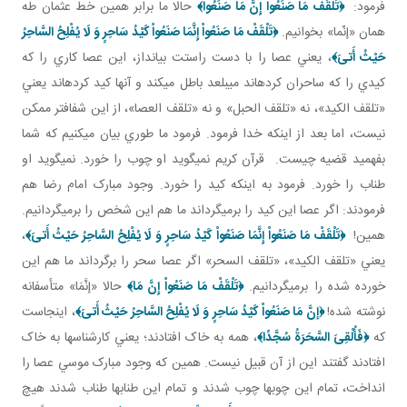
فرمود:
﴿تَلْقَفْ مَا صَنَعُواْ إِنَّ مَا صَنَعُواْ﴾
حالا ما برابر همين خط عثمان طه
همان «إنّما» بخوانيم.
‏﴿تَلْقَفْ مَا صَنَعُواْ إِنَّمَا صَنَعُواْ كَيْدُ سَاحِرٍ وَ لَا يُفْلِحُ السَّاحِرُ
حَيْثُ أَتىَ‏﴾
، يعني عصا را با دست راستت بيانداز، اين عصا کاري را که
کيدي را که ساحران کرده اند مي بلعد باطل مي کند و آنها کيد کرده اند يعني
«تلقف الکيد»، نه «تلقف الحبل» و نه «تلقف العصا»، از اين شفاف تر ممکن
نيست، اما بعد از اينکه خدا فرمود. فرمود ما طوري بيان مي کنيم که شما
بفهميد قضيه چيست. قرآن کريم نمي گويد او چوب را خورد. نمي گويد او
طناب را خورد. فرمود به اينکه کيد را خورد. وجود مبارک امام رضا هم
فرمودند: اگر عصا اين کيد را برمي گرداند ما هم اين شخص را برمي گردانيم.
همين!
﴿تَلْقَفْ مَا صَنَعُواْ إِنَّمَا صَنَعُواْ كَيْدُ سَاحِرٍ وَ لَا يُفْلِحُ السَّاحِرُ حَيْثُ أَتىَ‏﴾
،
يعني «تلقف الکيد»، «تلقف السحر» اگر عصا سحر را برگرداند ما هم اين
خورده شده را برمي گردانيم.
﴿تَلْقَفْ مَا صَنَعُواْ إِنَّ مَا﴾
حالا «إنَّمَا» متأسفانه
نوشته شده!
﴿إنَّ مَا صَنَعُواْ كَيْدُ سَاحِرٍ وَ لَا يُفْلِحُ السَّاحِرُ حَيْثُ أَتىَ‏﴾
، اينجاست
که
﴿فَأُلْقِىَ السَّحَرَةُ سُجَّدًا﴾‏
، همه به خاک افتادند؛ يعني کارشناس ها به خاک
افتادند گفتند اين از آن قبيل نيست. همين که وجود مبارک موسي عصا را
انداخت، تمام اين چوب ها چوب شدند و تمام اين طناب ها طناب شدند هيچ