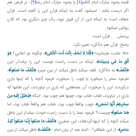
قصه وجود مبارک امام کاظم
[8]
يا وجود مبارک امام رضا
[9]
- بر فرض هم
اگر درست باشد - نمي شود گفت به اينکه قرآن اين را گفته است. قرآن
شفاف است به اينکه اين از آن قبيل نبود، يک چيز ديگري بود که الآن
روشن مي شود.
پرسش: ... قرآن است
پاسخ: قرآن هم «تأکل» تعبير نکرد.
حالا عنايت بفرماييد!
﴿قُلْنَا لَا تَخَفْ إِنَّكَ أَنتَ الْأَعْلىَ‏﴾
، چگونه تو اعلايي؟
﴿وَ
أَلْقِ مَا فىِ يَمِينِكَ﴾
، اينکه در دست راست توست اين را بيانداز، اين
﴿تَلْقَفْ﴾
نه «تأکل». لَقف مي کند باطل مي کند از بين مي برد
﴿تَلْقَفْ مَا صَنَعُواْ‏﴾
،
نفرمود سحر را مي خورد يا چوب را مي خورد، فرمود آنچه را که اينها بازي
درآوردند اين را مي خورد، آن عصاهايي که بازي در نياوردند، اين طناب­ها که
بازي در نياورند، طناب طناب بود، چوب ها هم چوب بود. اينکه
﴿يُخَيَّلُ إِلَيْهِ مِنْ
سِحْرِهِمْ أَنَّها تَسْعى‏﴾
، چوب واقعاً چوب بود، طناب هم واقعاً طناب بود، اما
﴿مَا صَنَعُواْ‏﴾
چيست؟ فرمود عصا را با دست راست خودت بيانداز اين باطل
مي کند آنچه را که اينها کرده اند، اين صغري؛
﴿تَلْقَفْ مَا صَنَعُواْ إِنَّمَا صَنَعُواْ كَيْدُ
سَاحِرٍ‏﴾
، از اين شفاف تر؟ - البته بعد از بيان امام -
﴿تَلْقَفْ﴾
باطل مي کند از بين