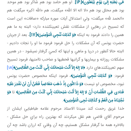
فىِ بَطْنِهِ إِلىَ‏ يَوْمِ يُبْعَثُون‏﴾
[16]
. او هم حامد بود هم شاکر بود هم موحد
بود هم محلل بود هم «لا اله الا الله» مي گفت، هم «الله اکبر» مي گفت هم
«الحمد لله» مي گفت؛ ولي استدلال آيات سوره مبارکه «صافات» اين است
که تسبيح در رهايي از مشکلات نقش تعيين کننده دارد؛ البته به ما هم
همين را دادند فرمود به اينکه
﴿
وَ كَذلِكَ نُنْجِي الْمُؤْمِنينَ﴾
[17]
، بعد از جريان
حضرت يونس که آن مشکلات را حل فرمود فرمود ما او را نجات داديم -
البته حالا آن طور در دريا و ماهي و اينها که کسي گرفتار نمي شود - در همين
مشکلات روزانه و بيماري ها و گراني ها قحطي ها و صاحب ناامني ها، فرمود تسبيح
سهم تعيين کننده اي دارد
﴿
لا إِلهَ إِلاَّ أَنْتَ سُبْحانَكَ إِنِّي كُنْتُ مِنَ الظَّالِمينَ
﴾
[18]
فرمود:
﴿وَ كَذلِكَ نُنْجِي الْمُؤْمِنينَ﴾
، فرمود اينکه مخصوص حضرت يونس
نبود، مخصوص او نيست
﴿
وَ ذَا النُّونِ إذْ ذَهَبَ مُغَاضِباً فَظَنَّ أَنْ لَنْ نَقْدِرَ عَلَيْهِ
فَنادى‏ فِي الظُّلُماتِ أَنْ لا إِلهَ إِلاَّ أَنْتَ سُبْحانَكَ إِنِّي كُنْتُ مِنَ الظَّالِمينَ﴾
تا
﴿
وَ
نَجَّيْنَاهُ مِنَ الْغَمِّ وَ كَذَالِكَ نُجِى الْمُؤْمِنِين‏﴾
.
خدا غريق رحمت کند سيدنا الاستاد مرحوم علامه طباطبايي ايشان از
مرحوم آقاي قاضي هم نقل مي کردند که بهترين راه براي حل مشکل -
بالاخره همه ما گرفتار مشکل هستيم، چه آن وقتي که ارزان باشد چه آن