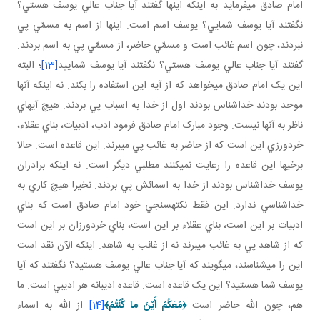
امام صادق مي فرمايد به اينکه اينها گفتند آيا جناب عالي يوسف هستي؟
نگفتند آيا يوسف شمايي؟ يوسف اسم است. اينها از اسم به مسمّي پي
نبردند، چون اسم غائب است و مسمّي حاضر، از مسمّي پي به اسم بردند.
گفتند آيا جناب عالي يوسف هستي؟ نگفتند آيا يوسف شماييد
[13]
؛ البته
اين يک امام صادق مي خواهد که از آيه اين استفاده را بکند. نه اينکه آنها
موحد بودند خداشناس بودند اول از خدا به اسباب پي بردند. هيچ آيه اي
ناظر به آنها نيست. وجود مبارک امام صادق فرمود ادب، ادبيات، بناي عقلاء،
خردورزي اين است که از حاضر به غائب پي مي برند. اين قاعده است. حالا
برخي ها اين قاعده را رعايت نمي کنند مطلبي ديگر است. نه اينکه برادران
يوسف خداشناس بودند از خدا به اسمائش پي بردند. نخير! هيچ کاري به
خداشناسي ندارد. اين فقط نکته سنجي خود امام صادق است که بناي
ادبيات بر اين است، بناي عقلاء بر اين است، بناي خردورزان بر اين است
که از شاهد پي به غائب مي برند نه از غائب به شاهد. اينکه الآن نقد است
اين را مي شناسند، مي گويند که آيا جناب عالي يوسف هستيد؟ نگفتند که آيا
يوسف شما هستيد؟ اين يک قاعده است. قاعده اديبانه هر اديبي است. ما
هم، چون الله حاضر است
﴿
مَعَكُمْ أَيْنَ ما كُنْتُمْ
﴾
[14]
از الله به اسماء