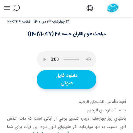
مباحث علوم القرآن جلسه 48 (1402/10/27) - دفتر
چهارشنبه 27 دی 1402
شناسه:
2206914
مباحث علوم القرآن جلسه 48 (1402/10/27)
دانلود فایل
صوتی
أعوذ بالله من الشيطان الرجيم
بسم الله الرحمن الرحيم
بحث هاي روز چهارشنبه درباره تفسير برخي از آياتي است که ذات اقدس
الهي نسبت به آنها مي فرمايد اگر عنايت هاي الهي نبود اين آيات براي شما