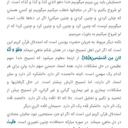
حسنايش بايد پي ببريم مي گوييم خدا «هو الذي کذا و کذا و کذا» است. از
او شروع بکنيم يا اگر در مناجات ها خطاب مي کنيم مي گوييم تو کسي هستي
که چنان کردي و چنين کردي و چنين مي کني! اگر در دعاها غائب است
مي گوييم اوست که چنين کرد و چنين کرد و چنين کرد و چنين کرد! که از
او شروع مي کنيم به ماوراء مي رسيم.
نکته ديگر مربوط به جريان حضرت يونس است که استدلال قرآن کريم اين
است که اگر اين اهل تسبيح نبود، در همان شکم ماهي مي ماند
﴿فَلَوْ لا أَنَّهُ
كانَ مِنَ الْمُسَبِّحينَ﴾
[15]
، از اينجا معلوم مي شود که تسبيح خدا سهم
عظيمي در حل مشکلات دارد، همه اسماء حسني سهم دارد ولي براي هر
کدام يک سهمي است؛ البته «الحمد» اثر دارد «الشکر» اثر دارد و ساير
اسماء اثر دارند، اما تسبيح اثرش بيشتر است. در حال گرفتاري ها و
مشکلات، بيماري و غير بيماري، گراني و غير گراني، اثر تسبيح بيش از
تحميد و تکبير و تحليل است. «لا اله الا الله» يک اثر دارد. «الحمد لله»
يک اثر دارد. «الشکر لله» يک اثر دارد. «سبحان الله» اثري ديگر.
استدلال قرآن کريم اين است که اگر او جزء مسبّحين نبود ساليان متمادي
در دل ماهي مي ماند. در سوره مبارکه «صافات» چنين تعبيري است.
﴿
لَلَبِثَ