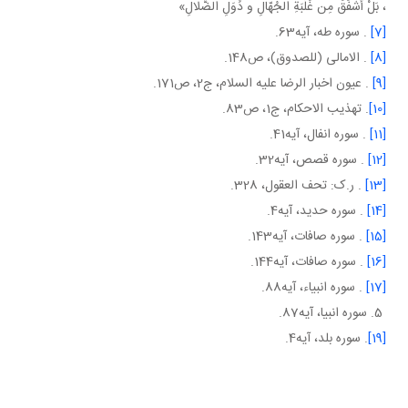
، بَلْ أشْفَقَ مِن غَلَبَةِ الجُهّالِ و دُوَلِ الضَّلالِ»
[7]
. سوره طه، آيه63.
[8]
. الامالی (للصدوق)، ص148.
[9]
. عيون اخبار الرضا عليه السلام، ج2، ص171.
[10]
. تهذيب الاحکام، ج1، ص83.
[11]
. سوره انفال، آيه41.
[12]
. سوره قصص، آيه32.
[13]
. ر.ک: تحف العقول، 328.
[14]
. سوره حديد، آيه4.
[15]
. سوره صافات، آيه143.
[16]
. سوره صافات، آيه144.
[17]
. سوره انبياء، آيه88.
5. سوره انبيا، آيه87.
[19]
. سوره بلد، آيه4.