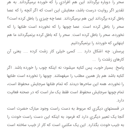
سحر را دوباره بر گرداند اين هم افرادي را که خورده برمي گرداند. به هر
تقدير اگر روايت درست باشد، معنايش اين است که اگر آنچه را که عصا
باطل کرده برگرداند اين هم برمي گرداند. عصا چه چيزي را باطل کرده است؟
سحر را باطل کرده است. عصا چوب ها را که نخورده است طناب ها را که
نخورده، سحر را باطل کرده است. سحر را که باطل کرده برنمي گرداند ما هم
اينهايي که خوردند را برنمي گردانيم.
پرسش: چه اشکال دارد .... کسی خيلی کار زشت کرده .... يعنی آن
کارهای زشتت را ...
پاسخ: بسيار خوب، پس کنايه مي شود؛ نه اينکه چوب را خورده باشد. اگر
کنايه باشد هم باز همين مطلب را مي فهمانند. چوب ها را نخورده است طناب­ها
را نخورده، همه اين ساحرها ديدند که تمام طناب ها سرجايش محفوظ است،
تمام چوب ها سرجايش محفوظ است فقط يک مار است که در صحنه فعاليت
دارد.
در قسمت هاي ديگري که مربوط به دست راست وجود مبارک حضرت است
آنجا يک تعبير ديگري دارد که فرمود به اينکه اين دست راست خودت را
به جَيب خودت بگذارد. اين يک مکتبي است که کار از جَيب ساخته است