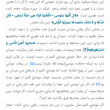
اين زمينه مي شود براي آن روز مبارزه عمومي که اين چند تا کار را با همين
دست و با همين عصا بايد انجام بدهد. اينکه در سوره مبارکه «طه» آمده
است همين است:
﴿قَالَ أَلْقِهَا يَمُوسى ٭ فَأَلْقَئهَا فَإِذَا هِىَ حَيَّةٌ تَسْعَى ٭ قَالَ
خُذْهَا وَ لَا تَخَفْ سَنُعِيدُهَا سِيرَتَهَا الْأُولى‏﴾
، اين يک بخش.
در بخش ديگر وقتي ميدان مبارزه شروع شد، ساحران را دعوت کردند -
سحار عظيم را دعوت کردند - ميدان پر از مار شد طوري که همه تماشاچي ها
که براي دين اين مسابقه و مبارزه آمدند ترسيدند
﴿سَحَرُوا أَعْيُنَ النَّاسِ وَ
اسْتَرْهَبُوهُمْ﴾
[4]
، همه ترسيدند، رهبت کردند، داشتند فرار مي کردند. ميدان
شده ميدان مار. حالا عصاي موساي کليم در دست اوست. در قرآن کريم
دارد به اينکه «خافَ» موسي(سلام الله عليه) ترسيد
[5]
. در بيانات نوراني
حضرت امير در نهج البلاغه است که موساي کليم از مارهاي اين ميدان پر
از مار نترسيد، از سحر ساحران نترسيد، خوف موساي کليم از جهل مردم
بود
[6]
که اگر منِ موسي اين عصا را بياندازم اين هم مثل يکي از اين
مارها بشود، آن وقت اين تماشاچي ها که براي داوري آمدند اگر نتوانند بين
معجزه من با سحر ساحرها فرق بگذارند چه کنم؟!
اگر موساي کليم مثل سايرين از اين مار بترسد، راهي براي اثبات اعجاز