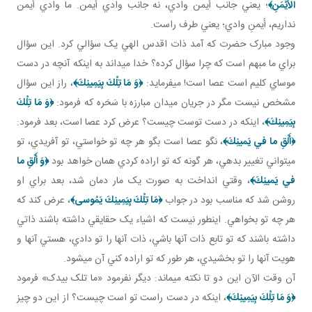
الْأَيْمَنِ‏﴾
؛ يعني جانب أيمن وادي، نه جانب وادي أيمن. ما وادي أيمن
نداريم، أيمنِ وادي؛ يعني طرف راست.
وجود مبارک حضرت که آمد ذات اقدس الهي يک سؤالي کرد. اين سؤال
براي ما مبهم است که چرا سؤال کرده؟ خدا مي داند به اينکه آنچه در دست
موساي کليم است عصا است! مي فرمايد:
﴿وَ مَا تِلْكَ بِيَمِينِكَ﴾
، راز اين سؤال
مشخص نيست مگر در جريان ميدان مبارزه با سَحَره که فرمود:
﴿وَ مَا تِلْكَ
بِيَمِينِكَ﴾
، اينکه در دست توست چيست؟ عرض کرد عصا است، بعد فرمود:
﴿أَلْقِ ما في‏ يَمينِكَ‏﴾
، نگو عصا است بگو هر چه تو خواستي، تو آفريدي، تو
مي تواني تغيير بدهي، هر گونه که تو اراده کردي همان خواهد بود
﴿وَ أَلْقِ ما
في‏ يَمينِكَ‏﴾
، وقتي انداخت به صورت يک مار دمان شد، بعد براي او
روشن شد که مناسب بود در جواب
﴿مَا تِلْكَ بِيَمِينِكَ يَمُوسى‏﴾
، عرض کند که
هر چه تو بخواهي. اين طور نيست که اشياء يک حقايقي داشته باشند ذاتي
داشته باشند که تو تابع ذات آنها باشي، ذات آنها را تو دادي، هستي آنها و
هويت آنها را تو بخشيدي، هر طور که تو اراده کني آن مي شود.
آن وقت الآن اين دو تا نکته مي ماند: ديگر نفرمود «ما تلک بيدک» فرمود
﴿وَ مَا تِلْكَ بِيَمِينِكَ‏﴾
، اينکه در دست راست تو است چيست؟ از اين دو چيز