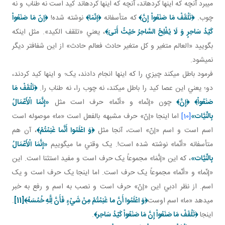
مي برد آنچه که اينها کرده اند، آنچه که اينها کرده اند کيد است نه طناب و نه
چوب.
﴿تَلْقَفْ مَا صَنَعُواْ إِنَّ﴾
که متأسفانه
﴿إنّمَا﴾
نوشته شده!
﴿إنّ مَا صَنَعُواْ
كَيْدُ سَاحِرٍ وَ لَا يُفْلِحُ السَّاحِرُ حَيْثُ أَتىَ‏﴾
، يعني «تلقف الکيد». مثل اينکه
بگوييد «العالم متغير و کل متغير حادث فعالم حادث» از اين شفاف تر ديگر
نمي شود.
فرمود باطل مي کند چيزي را که اينها انجام دادند، يک؛ و اينها کيد کردند،
دو؛ يعني اين عصا کيد را باطل مي کند، نه چوب را، نه طناب را.
﴿تَلْقَفْ مَا
صَنَعُواْ﴾
﴿إِنَّ﴾
چون «إنّما» و «أنّما» حرف است مثل
«إِنَّمَا الْأَعْمَالُ
بِالنِّيَّات‏»
[10]
اما اينجا «إنّ» حرف مشبهه بالفعل است «ما» موصوله است
اسم است و اسم «إنّ» است، آنجا مثل
﴿
وَ اعْلَمُوا أَنَّما غَنِمْتُمْ
﴾
، آن هم
متأسفانه «أنّما» نوشته شده است!. يک وقتي ما مي گوييم
«إِنَّمَا الْأَعْمَالُ
بِالنِّيَّات‏»
، که اين «إنَّمَا» مجموعاً يک حرف است و مفيد استثنا است. اين
«إنّما» و «أنّما» مجموعاً يک حرف است. اما اينجا يک حرف است و يک
اسم. از نظر ادبي اين «إنّ» حرف است و نصب به اسم و رفع به خبر
مي دهد «ما» اسم اوست
﴿
وَ اعْلَمُوا أَنَّ ما غَنِمْتُمْ
مِنْ شَيْ‏ءٍ فَأَنَّ لِلَّهِ خُمُسَهُ
﴾
[11]
.
اينجا
﴿تَلْقَفْ مَا صَنَعُواْ إِنَّ مَا صَنَعُواْ كَيْدُ سَاحِر﴾
.