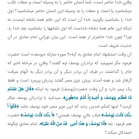
وقتي خدا حاضر است، شما انسان حاضر را به وسيله اسماء و صفات غائب
مي شناسيد يا اسماء و صفات را به وسيله اين انسان حاضر مي شناسيد؟ اول
خدا را بشناسيد بگوييد خدا آن است که اين عالم همه نشانه اوست، نه
اينکه اين عالم همه نشانه خداست که اول نشانه ها را بشناسيد بعد خدا را،
چرا؟ چون خدا حاضرتر از همه است. اين بيان نوراني امام صادق در آن
حديث شريف است.
آن وقت استشهاد امام صادق به آيه90 سوره مبارکه «يوسف» است حضرت
فرمود مگر نمي بينيد که برادران يوسف چه گفتند؟ وقتي در مرحله اخير که
جام را گذاشتند در ظرف آن برادر ديگر و آن برادر ديگر به اتّهام سرقت
گرفتار شد و همه آمدند پيش عزيز مصر گفتند پدرش پيرمرد است و فقط
يک پسر دارد و آن وقت حضرت(يوسف) فرمود به اينکه
﴿قَالَ هَلْ عَلِمْتُم
مَّا فَعَلْتُم بِيُوسُفَ وَ أَخِيهِ إِذْ أَنتُمْ جَاهِلُون‏﴾
، مي دانيد با برادرتان يوسف چکار
کرديد؟ اينها کم کم حدس زدند که اين عزيز مصر خود يوسف باشد
﴿قَالُواْ أَ
ءِنَّكَ لَأَنتَ يُوسُفُ﴾
جناب عالي يوسف هستي؟
﴿أَ ءِنَّكَ لَأَنتَ يُوسُفُ﴾
حضرت
هم فرمود: بله
﴿أَنَا يُوسُفُ وَ هَذَا أَخِى قَدْ مَنَّ اللَّهُ عَلَيْنَا﴾
، امام صادق چگونه
استدلال مي کند؟