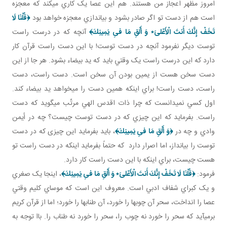
امروز مظهر اعجاز من هستند. هم اين عصا يک کاري مي کند که معجزه
است هم از دست تو اگر صادر بشود و بياندازي معجزه خواهد بود
﴿قُلْنَا لَا
تَخَفْ إِنَّكَ أَنتَ الْأَعْلىَ‏٭ وَ أَلْقِ مَا فىِ يَمِينِكَ﴾
آنچه که در درست راست
توست ديگر نفرمود آنچه در دست توست! با اين دست راست قرآن کار
دارد که اين درست راست يک وقتي بايد که يد بيضاء بشود. هر جا از اين
دست سخن هست از يمين بودن آن سخن است. دست راست، دست
راست، دست راست! براي اينکه همين دست را مي خواهد يد بيضاء کند.
اول کسي نمي دانست که چرا ذات اقدس الهي مرتّب مي گويد که دست
راست. بفرمايد که اين چيزي که در دست توست چيست؟ چه در أيمن
وادي و چه در
﴿وَ أَلْقِ مَا فىِ يَمِينِكَ﴾
، بايد بفرمايد اين چيزی که در دست
توست را بيانداز، اما اصرار دارد که حتماً بفرمايد اينکه در دست راست تو
هست چيست، براي اينکه با اين دست راست کار دارد.
فرمود:
﴿قُلْنَا لَا تَخَفْ إِنَّكَ أَنتَ الْأَعْلىَ‏٭ وَ أَلْقِ مَا فىِ يَمِينِكَ﴾
، اينجا يک صغري
و يک کبراي شفاف ادبي است. معروف اين است که موساي کليم وقتي
عصا را انداخت، سحر آن چوب ها را خورد، آن طناب ها را خورد؛ اما از قرآن کريم
برمي آيد که سحر را خورد نه چوب را، سحر را خورد نه طناب را. باا توجه به