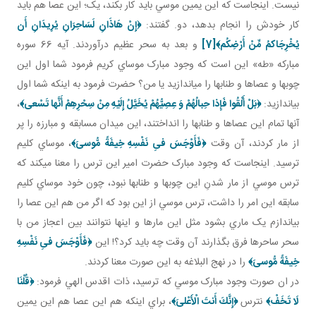
نيست. اينجاست که اين يمين موسي بايد کار بکند، يک؛ اين عصا هم بايد
کار خودش را انجام بدهد، دو. گفتند:
﴿إِنْ هَاذَانِ لَسَاحِرَانِ يُرِيدَانِ أَن
يُخْرِجَاكمُ مِّنْ أَرْضِكُم﴾
[7]
و بعد به سحر عظيم درآوردند. آيه 66 سوره
مبارکه «طه» اين است که وجود مبارک موساي کريم فرمود شما اول اين
چوب ها و عصاها و طناب ها را مي اندازيد يا من؟ حضرت فرمود به اينکه شما اول
بياندازيد:
﴿بَلْ أَلْقُوا فَإِذا حِبالُهُمْ وَ عِصِيُّهُمْ يُخَيَّلُ إِلَيْهِ مِنْ سِحْرِهِمْ أَنَّها تَسْعى‏﴾
،
آنها تمام اين عصاها و طناب ها را انداختند، اين ميدان مسابقه و مبارزه را پر
از مار کردند، آن وقت
﴿فَأَوْجَسَ فىِ نَفْسِهِ خِيفَةً مُّوسىَ‏﴾
، موساي کليم
ترسيد. اينجاست که وجود مبارک حضرت امير اين ترس را معنا مي کند که
ترس موسي از مار شدنِ اين چوب ها و طناب ها نبود، چون خود موساي کليم
سابقه اين امر را داشت، ترس موسي از اين بود که اگر من هم اين عصا را
بياندازم يک ماري بشود مثل اين مارها و اينها نتوانند بين اعجاز من با
سحر ساحرها فرق بگذارند آن وقت چه بايد کرد؟! اين
﴿فَأَوْجَسَ فىِ نَفْسِهِ
خِيفَةً مُّوسىَ‏﴾
را در نهج البلاغه به اين صورت معنا کردند.
در ان صورت وجود مبارک موسي که ترسيد، ذات اقدس الهي فرمود:
﴿قُلْنَا
لَا تَخَفْ﴾
نترس
﴿إِنَّكَ أَنتَ الْأَعْلىَ‏﴾
، براي اينکه هم اين عصا هم اين يمين