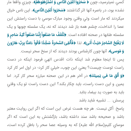
کسي نمي ترسيد، چون
﴿ سَحَرُوا أَعْيُنَ النَّاسِ وَ اسْتَرْهَبُوهُمْ‏﴾
، چيزي واقعاً مار
نشده بود، در باصره آنها اثر گذاشتند
﴿سَحَرُوا أَعْيُنَ النَّاسِ﴾
، اين ناس خيال
مي کردند که مار است ولي وقتي وجود مبارک موسي با دست راستش اين
عصا را انداخت، چشم همه باز شد ديدند که نه، يک سلسله چوب ها و يک
سلسله طناب ها در صحنه افتاده است.
﴿
تَلْقَفْ مَا صَنَعُواْ إِنَّمَا صَنَعُواْ كَيْدُ سَاحِرٍ وَ
لَا يُفْلِحُ السَّاحِرُ حَيْثُ أَتىَ‏
﴾
، لذا
﴿
فَأُلْقِىَ السَّحَرَةُ سُجَّدًا قَالُواْ ءَامَنَّا بِرَبِّ هَارُونَ
وَ مُوسى
﴾
، آنها چون کارشناس بودند ديدند که از سنخ سحر نيست.
پس تا اينجا معلوم شد اينکه ذات اقدس الهي فرمود اينکه در دست
راست توست چيست؟ يعني اين چوب، خيلي کار کرد؛ در اول امر کار کرد
﴿
وَ أَلْقِ مَا فىِ يَمِينِكَ﴾
در آخر هم در اين صحنه مبارزه سحر کار کرد. اما
يمين و اين دست راست، بايد چکار بکند؟ اين دست راست تو يک وقتي
بايد به صورت يد بيضاء بتابد.
پرسش: ... تشبيه شايد باشد
پاسخ: أکل نيست. هر چه هست غرض اين است که اگر اين روايت معتبر
باشد و صحيحه باشد سند داشته باشد، بازگشتش به اين است که اگر
موساي کليم(سلام الله عليه) که به وسيله عصا سحر را باطل کرده است،