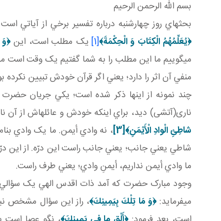
بسم الله الرحمن الرحيم
بحث هاي روز چهارشنبه درباره تفسير برخي از آياتي است
﴿
يُعَلِّمُهُمُ الْكِتَابَ وَ الْحِكْمَةَ
﴾
[1]
يک مطلب است، اين
﴿
وَ 
مي گوييم ما اين مطلب را به شما گفتيم يک وقت است مي گ
منفي آن اثر را دارد؛ يعني اگر قرآن خودش تبيين نکرده 
چند نمونه از اينها ذکر شده است؛ يکي جريان حضرت م
ناری(آتشی) ديد، براي اينکه خودش و عائله اش از آن نار 
شاطِئِ الْوادِ الْأَيْمَنِ‏﴾
[3]
، نه وادي أيمن. ما يک وادي بن
شاطي يعني جانب؛ يعني جانب راست اين درّه. از اين درّ
ما وادي أيمن نداريم، أيمنِ وادي؛ يعني طرف راست.
وجود مبارک حضرت که آمد ذات اقدس الهي يک سؤالي کر
مي فرمايد:
﴿وَ مَا تِلْكَ بِيَمِينِكَ﴾
، راز اين سؤال مشخص نيست
است، بعد فرمود:
﴿أَلْقِ ما في‏ يَمينِكَ‏﴾
، نگو عصا است بگ