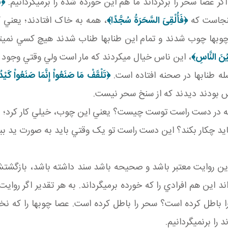
ر عصا سحر را برگرداند ما هم اين خورده شده را برمي گردانيم.
﴿تَ
ينجاست که
﴿فَأُلْقِىَ السَّحَرَةُ سُجَّدًا﴾‏
، همه به خاک افتادند؛ يعني ک
وب ها چوب شدند و تمام اين طناب ها طناب شدند هيچ کسي نمي 
يُنَ النَّاسِ﴾
، اين ناس خيال مي کردند که مار است ولي وقتي وجو
ه طناب ها در صحنه افتاده است.
﴿
تَلْقَفْ مَا صَنَعُواْ إِنَّمَا صَنَعُواْ كَيْ
س بودند ديدند که از سنخ سحر نيست.
که در دست راست توست چيست؟ يعني اين چوب، خيلي کار کرد؛ در 
ايد چکار بکند؟ اين دست راست تو يک وقتي بايد به صورت يد بيض
روايت معتبر باشد و صحيحه باشد سند داشته باشد، بازگشتش به
اند اين هم افرادي را که خورده برمي گرداند. به هر تقدير اگر رو
ا باطل کرده است؟ سحر را باطل کرده است. عصا چوب ها را که نخو
را برنمي گردانيم.