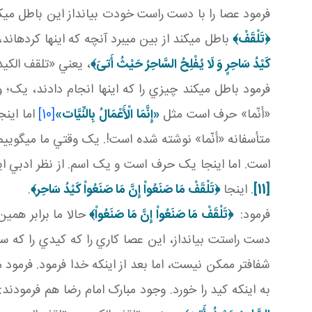
فرمود عصا را با دست راست خودت بيانداز اين باطل مي کن
﴿تَلْقَفْ﴾
باطل مي کند از بين مي برد آنچه که اينها کرده ان
كَيْدُ سَاحِرٍ وَ لَا يُفْلِحُ السَّاحِرُ حَيْثُ أَتىَ‏﴾
، يعني «تلقف الکيد
فرمود باطل مي کند چيزي را که اينها انجام دادند، يک؛ و
«أنّما» حرف است مثل
«إِنَّمَا الْأَعْمَالُ بِالنِّيَّات‏»
[10]
اما اين
متأسفانه «أنّما» نوشته شده است!. يک وقتي ما مي گويي
است. اما اينجا يک حرف است و يک اسم. از نظر ادبي ا
[11]
. اينجا
﴿تَلْقَفْ مَا صَنَعُواْ إِنَّ مَا صَنَعُواْ كَيْدُ سَاحِر﴾
.
فرمود:
﴿تَلْقَفْ مَا صَنَعُواْ إِنَّ مَا صَنَعُواْ﴾
حالا ما برابر همي
دست راستت بيانداز، اين عصا کاري را که کيدي را که ساحر
شفاف تر ممکن نيست، اما بعد از اينکه خدا فرمود. فرمود 
به اينکه کيد را خورد. وجود مبارک امام رضا هم فرمودند: