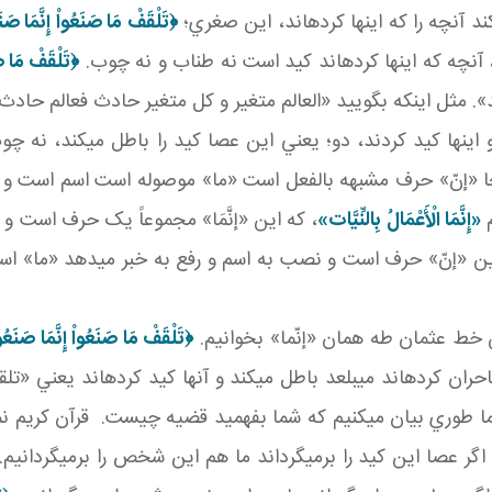
د آنچه را که اينها کرده اند، اين صغري؛
﴿تَلْقَفْ مَا صَنَعُواْ إِنَّمَا صَنَ
د، آنچه که اينها کرده اند کيد است نه طناب و نه چوب.
﴿تَلْقَفْ مَا ص
». مثل اينکه بگوييد «العالم متغير و کل متغير حادث فعالم حادث» 
 اينها کيد کردند، دو؛ يعني اين عصا کيد را باطل مي کند، نه چو
جا «إنّ» حرف مشبهه بالفعل است «ما» موصوله است اسم است و 
م
«إِنَّمَا الْأَعْمَالُ بِالنِّيَّات‏»
، که اين «إنَّمَا» مجموعاً يک حرف است و 
ين «إنّ» حرف است و نصب به اسم و رفع به خبر مي دهد «ما» ا
ن خط عثمان طه همان «إنّما» بخوانيم.
‏﴿تَلْقَفْ مَا صَنَعُواْ إِنَّمَا صَنَعُ
ان کرده اند مي بلعد باطل مي کند و آنها کيد کرده اند يعني «تل
ما طوري بيان مي کنيم که شما بفهميد قضيه چيست. قرآن کريم نمي 
 اگر عصا اين کيد را برمي گرداند ما هم اين شخص را برمي گردانيم