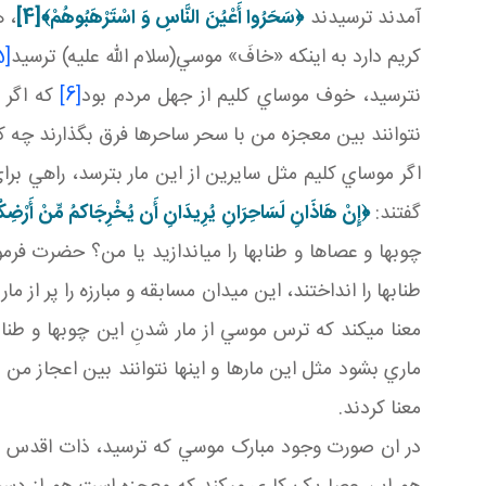
آمدند ترسيدند
﴿سَحَرُوا أَعْيُنَ النَّاسِ وَ اسْتَرْهَبُوهُمْ﴾
[4]
، 
کريم دارد به اينکه «خافَ» موسي(سلام الله عليه) ترسيد
[5]
نترسيد، خوف موساي کليم از جهل مردم بود
[6]
که اگر م
نتوانند بين معجزه من با سحر ساحرها فرق بگذارند چه ک
اگر موساي کليم مثل سايرين از اين مار بترسد، راهي بر
گفتند:
﴿إِنْ هَاذَانِ لَسَاحِرَانِ يُرِيدَانِ أَن يُخْرِجَاكمُ مِّنْ أَرْضِ
چوب ها و عصاها و طناب ها را مي اندازيد يا من؟ حضرت فرمو
طناب ها را انداختند، اين ميدان مسابقه و مبارزه را پر از م
معنا مي کند که ترس موسي از مار شدنِ اين چوب ها و طن
ماري بشود مثل اين مارها و اينها نتوانند بين اعجاز من
معنا کردند.
در ان صورت وجود مبارک موسي که ترسيد، ذات اقدس ا