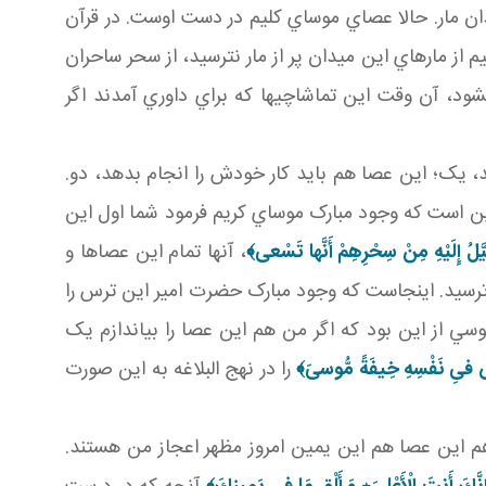
دان مار. حالا عصاي موساي کليم در دست اوست. در قرآن
م از مارهاي اين ميدان پر از مار نترسيد، از سحر ساحران
شود، آن وقت اين تماشاچي ها که براي داوري آمدند اگر
د، يک؛ اين عصا هم بايد کار خودش را انجام بدهد، دو.
آيه 66 سوره مبارکه «طه» اين است که وجود مبارک موساي کريم فرمود شما اول اين
َيَّلُ إِلَيْهِ مِنْ سِحْرِهِمْ أَنَّها تَسْعى‏﴾
، آنها تمام اين عصاها و
ترسيد. اينجاست که وجود مبارک حضرت امير اين ترس را
وسي از اين بود که اگر من هم اين عصا را بياندازم يک
 فىِ نَفْسِهِ خِيفَةً مُّوسىَ‏﴾
را در نهج البلاغه به اين صورت
هم اين عصا هم اين يمين امروز مظهر اعجاز من هستند.