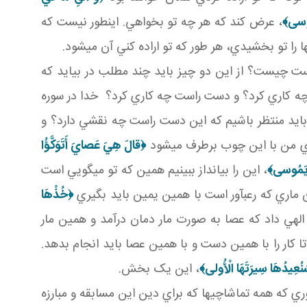
ُوسى‏﴾
، عرض کند که هر چه تو بخواهي. اين طور نيست که
 را تو بخشيدي، هر طور که تو اراده کني آن مي شود.
ست چيست؟ از اين دو چيز بايد چند مطلب در بيايد که
چه کاري کرد؟ و دست راست چه کاري کرد؟ خدا در سوره
د منتظر باشيم که اين دست راست چه نقشي دارد؟ و
دي من با اين چوب برطرف مي شود
﴿قالَ هِيَ عَصايَ أَتَوَكَّؤُا
ا يَمُوسى‏﴾
، اين را بيانداز ببينيم همين که تو مي گويي است
 ماري که رعب آور است با همين يمين بايد بگيري
﴿خُذْهَا
هي داد که عصا به صورت مار دمان درآمد و همين مار
ا کار را با همين دست و با همين عصا بايد انجام بدهد.
نُعِيدُهَا سِيرَتَهَا الْأُولى‏﴾
، اين يک بخش.
ي که همه تماشاچي ها که براي دين اين مسابقه و مبارزه