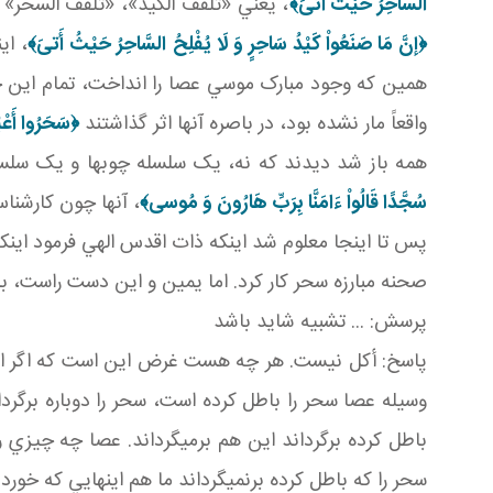
السَّاحِرُ حَيْثُ أَتىَ‏﴾
، يعني «تلقف الکيد»، «تلقف السحر» اگ
﴿إنَّ مَا صَنَعُواْ كَيْدُ سَاحِرٍ وَ لَا يُفْلِحُ السَّاحِرُ حَيْثُ أَتىَ‏﴾
، ا
همين که وجود مبارک موسي عصا را انداخت، تمام اين چ
واقعاً مار نشده بود، در باصره آنها اثر گذاشتند
﴿سَحَرُوا أَعْ
همه باز شد ديدند که نه، يک سلسله چوب ها و يک سلسل
سُجَّدًا قَالُواْ ءَامَنَّا بِرَبِّ هَارُونَ وَ مُوسى
﴾
، آنها چون کارشنا
پس تا اينجا معلوم شد اينکه ذات اقدس الهي فرمود اين
صحنه مبارزه سحر کار کرد. اما يمين و اين دست راست، ب
پرسش: ... تشبيه شايد باشد
پاسخ: أکل نيست. هر چه هست غرض اين است که اگر اين 
وسيله عصا سحر را باطل کرده است، سحر را دوباره بر گرد
باطل کرده برگرداند اين هم برمي گرداند. عصا چه چيزي ر
سحر را که باطل کرده برنمي گرداند ما هم اينهايي که خوردند 