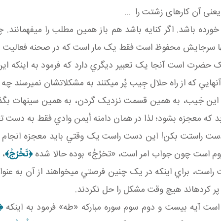
يعنی آن کارهای زشتت را ...
رده باشد. اگر کنايه باشد هم باز همين مطلب را مي فهمانند. چوب
 ها سرجايش محفوظ است فقط يک مار است که در صحنه فعاليت دا
ک حضرت است آنجا يک تعبير ديگري دارد که فرمود به اينکه ا
هايي که از راه حلال جِيب پُر مي کنند به مشکلاتشان نمي رسند چه
ين جَيب، به همين قسمت نزديک گردن، به همين سينه ات بگذار، 
د که معجزه بشود؛ لذا در همان دامنه أيمن وادي فقط به دست تع
دست راستت بکن! اين دست راست يک وقتي بايد معجزه انجام بد
م است چون جواب امر است، «تخرُجُ» بوده حالا شده
﴿تَخْرُجْ﴾
،
راست، براي اينکه در يک چنين فرصتي مي خواهند از آن به عنوان
پر کرده اند هيچ وقت مشکل را حل نکردند.
است آيه بيست و دوم سوم سوره مبارکه «طه» فرمود به اينکه
﴿و