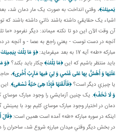
يَمينِكَ‏﴾
، وقتي انداخت به صورت يک مار دمان شد، بعد
اشياء يک حقايقي داشته باشند ذاتي داشته باشند که تو تا
آن وقت الآن اين دو تا نکته مي ماند: ديگر نفرمود «ما
آنچه در دست توست - يعني راجع به عصا - و آنچه در د
مبارکه «طه» آيه 17 به بعد مي فرمايد:
﴿وَ مَا تِلْكَ بِيَمِينِك
بايد منتظر باشيم که اين
﴿مَا تِلْكَ﴾
چکار بايد بکند؟
﴿وَ مَ
عَلَيْها وَ أَهُشُّ بِها عَلى‏ غَنَمي‏ وَ لِيَ فيها مَآرِبُ أُخْرى‏﴾
، حاجت
يا چيزي ديگر است؟
﴿فَأَلْقَئهَا فَإِذَا هِىَ حَيَّةٌ تَسْعَى‏﴾
. اين
وَ لَا تَخَفْ‏﴾
. يک چنين آزمايشي را وجود مبارک موساي ک
دمان در اختيار وجود مبارک موساي کليم بود با يمينش گر
اينکه در سوره مبارکه «طه» آمده است همين است:
﴿قَالَ أَ
در بخش ديگر وقتي ميدان مبارزه شروع شد، ساحران را دعو