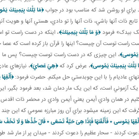
 براي او روشن شد که مناسب بود در جواب
﴿مَا تِلْكَ بِيَمِينِكَ يَم
بع ذات آنها باشي، ذات آنها را تو دادي، هستي آنها و هويت آنها
 تلک بيدک» فرمود
﴿وَ مَا تِلْكَ بِيَمِينِكَ‏﴾
، اينکه در دست راست تو ا
ست راست توست آن چيست؟ اينها را قرآن باز کرده است که عصا 
َ يَمُوسى‏﴾
، اين چيزی که در دست راست توست چيست؟ پس ما باي
ا تِلْكَ بِيَمِينِكَ يَمُوسى‏﴾
، عرض کرد که
﴿هِيَ عَصايَ‏﴾
، نيازهاي عا
 هاي عادي­ام را با اين چوبدستي حل مي کنم. حضرت فرمود:
﴿أَلْقِهَ
 يک آزموني است، که اين يک مار دمان شد، بعد فرمود بگير، اين
ليم در همان وادي أيمن يعني أيمن وادي در محضر ذات اقدس ال
فت که اين زمينه مي شود براي آن روز مبارزه عمومي که اين چند ت
لْقِهَا يَمُوسى ٭ فَأَلْقَئهَا فَإِذَا هِىَ حَيَّةٌ تَسْعَى ٭ قَالَ خُذْهَا وَ لَا تَخَفْ سَ
ت کردند - سحار عظيم را دعوت کردند - ميدان پر از مار شد طور