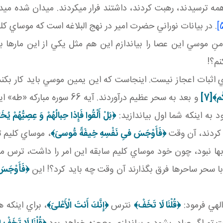
همه ترسيدند، رهبت کردند، داشتند فرار مي کردند. ميدان شده مي
. در بيانات نوراني حضرت امير در نهج البلاغه است که موساي کلي
نِ موسي اين عصا را بياندازم اين هم مثل يکي از اين مارها ب
نم؟!
اي اثبات اعجاز نيست. اينجاست که اين يمين موسي بايد کار بکن
كُم﴾
[7]
و بعد به سحر عظيم درآوردند. 
د به اينکه شما اول بياندازيد:
﴿بَلْ أَلْقُوا فَإِذا حِبالُهُمْ وَ عِصِيُّهُمْ يُخ
ار کردند، آن وقت
﴿فَأَوْجَسَ فىِ نَفْسِهِ خِيفَةً مُّوسىَ‏﴾
، موساي کليم 
اب ها نبود، چون خود موساي کليم سابقه اين امر را داشت، ترس م
 با سحر ساحرها فرق بگذارند آن وقت چه بايد کرد؟! اين
﴿فَأَوْجَسَ
لهي فرمود:
﴿قُلْنَا لَا تَخَفْ﴾
نترس
﴿إِنَّكَ أَنتَ الْأَعْلىَ‏﴾
، براي اينکه 