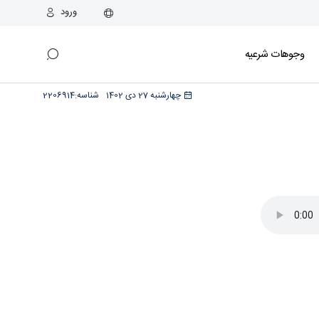
ورود
وجوهات شرعیه
چهارشنبه 27 دی 1402
شناسه:
2206914