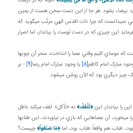
إِنَّكَ أَنتَ الْأَعْلىَ‏٭ وَ أَلْقِ مَا فىِ يَمِينِكَ﴾
آنچه که در درست
يد بيضاء بشود. هر جا از اين دست سخن هست از يمين
مي دانست که چرا ذات اقدس الهي مرتّب مي گويد که
فرمايد اين چيزی که در دست توست را بيانداز، اما اصرار
 که موساي کليم وقتي عصا را انداخت، سحر آن چوب ها
 وجود مبارک امام کاظم
[8]
يا وجود مبارک امام رضا
[9]
- بر
يک چيز ديگري بود که الآن روشن مي شود.
ن را بيانداز، اين
﴿تَلْقَفْ﴾
نه «تأکل». لَقف مي کند باطل
را مي خورد، آن عصاهايي که بازي در نياوردند، اين طناب­ها
ود، طناب هم واقعاً طناب بود، اما
﴿مَا صَنَعُواْ‏﴾
چيست؟