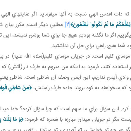
 که ذات اقدس الهي نسبت به آنها مي فرمايد اگر عنايت هاي ال
يُعَلِّمُكُمْ مَا لَمْ تَكُونُوا تَعْلَمُونَ
﴾
[2]
مطلبي ديگر است. مکرر بيان ش
وييم اگر ما نگفته بوديم هيچ جا براي شما روشن نمي شد، اين ت
بود شما هيچ راهي براي حل آن نداشتيد.
وساي کليم است. در جريان موساي کليم(سلام الله عليه) در 
استفاده کنند، فرمود به اينکه من مي روم به طرف نار (آتش) که ق
ام وادي أيمن نداريم، اين أيمن وصف آن شاطي است. شاطي يع
ه که مي خواهند به کوه بروند جاده طرف راستش،
﴿مِنْ شاطِئِ الْوادِ ا
د. اين سؤال براي ما مبهم است که چرا سؤال کرده؟ خدا مي دا
 مگر در جريان ميدان مبارزه با سَحَره که فرمود:
﴿وَ مَا تِلْكَ ب
و هر چه تو خواستي، تو آفريدي، تو مي تواني تغيير بدهي، هر