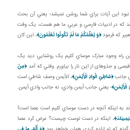
هي نبود اين آيات براي شما روشن نمي شد؛ يعني آن بحث
د که در ادبيات فارسي و عربي ما هم هست، يک وقت
عبير که فرمود
﴿
وَ يُعَلِّمُكُمْ مَا لَمْ تَكُونُوا تَعْلَمُونَ
﴾
، اين کان
بين راه وجود مبارک موساي کليم يک روشنايي ديد يک
بصی و جذوه­ای از اين نار را بياورم. وقتي که آمد
﴿مِنْ
ني جانب
﴿شاطِئِ الْوادِ الْأَيْمَنِ‏﴾
، الأيمن وصف شاطي است
لْأَيْمَنِ‏﴾
؛ يعني جانب أيمن وادي، نه جانب وادي أيمن.
ند به اينکه آنچه در دست موساي کليم است عصا است!
ِيَمِينِكَ﴾
، اينکه در دست توست چيست؟ عرض کرد عصا
 گونه که تو اراده کردي همان خواهد بود
﴿وَ أَلْقِ ما في‏