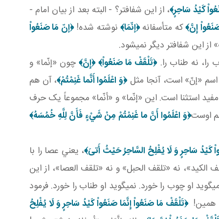
عُواْ كَيْدُ سَاحِرٍ‏﴾
، از اين شفاف تر؟ - البته بعد از بيان امام -
َنَعُواْ إِنَّ﴾
که متأسفانه
﴿إنّمَا﴾
نوشته شده!
﴿إنّ مَا صَنَعُواْ
از اين شفاف تر ديگر نمي شود.
ب را، نه طناب را.
﴿تَلْقَفْ مَا صَنَعُواْ﴾
﴿إِنَّ﴾
چون «إنّما» و
اسم «إنّ» است، آنجا مثل
﴿
وَ اعْلَمُوا أَنَّما غَنِمْتُمْ
﴾
، آن هم
مفيد استثنا است. اين «إنّما» و «أنّما» مجموعاً يک حرف
سم اوست
﴿
وَ اعْلَمُوا أَنَّ ما غَنِمْتُمْ
مِنْ شَيْ‏ءٍ فَأَنَّ لِلَّهِ خُمُسَهُ
﴾
واْ كَيْدُ سَاحِرٍ وَ لَا يُفْلِحُ السَّاحِرُ حَيْثُ أَتىَ‏﴾
، يعني عصا را با
قف الکيد»، نه «تلقف الحبل» و نه «تلقف العصا»، از اين
گويد او چوب را خورد. نمي گويد او طناب را خورد. فرمود
. همين!
﴿تَلْقَفْ مَا صَنَعُواْ إِنَّمَا صَنَعُواْ كَيْدُ سَاحِرٍ وَ لَا يُفْلِحُ