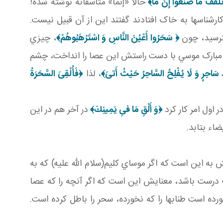
لْقَفْ مَا صَنَعُواْ إِنَّ مَا﴾
حالا «إنَّمَا» متأسفانه نوشته شده!
ارشناس ها به خاک افتادند گفتند اين از آن قبيل نيست.
ترسيد، چون
﴿ سَحَرُوا أَعْيُنَ النَّاسِ وَ اسْتَرْهَبُوهُمْ‏﴾
، چيزي
د مبارک موسي با دست راستش اين عصا را انداخت، چشم
دُ سَاحِرٍ وَ لَا يُفْلِحُ السَّاحِرُ حَيْثُ أَتىَ‏
﴾
، لذا
﴿
فَأُلْقِىَ السَّحَرَةُ
اول امر کار کرد
﴿
وَ أَلْقِ مَا فىِ يَمِينِكَ﴾
در آخر هم در اين
اء بتابد.
 اين است که اگر موساي کليم(سلام الله عليه) که به
ايت درست باشد، معنايش اين است که اگر آنچه را که عصا
رده است طناب ها را که نخورده، سحر را باطل کرده است.