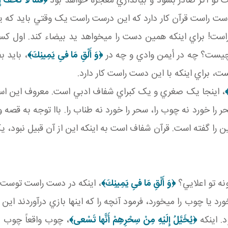
تو اگر صادر بشود و بياندازي معجزه خواهد بود
﴿قُلْنَا لَا تَخَفْ 
ست راست قرآن کار دارد که اين درست راست يک وقتي بايد که 
براي اينکه همين دست را مي خواهد يد بيضاء کند. اول کسي ن
يست؟ چه در أيمن وادي و چه در
﴿وَ أَلْقِ مَا فىِ يَمِينِكَ﴾
، بايد ب
، براي اينکه با اين دست راست کار دارد.
﴾
، اينجا يک صغري و يک کبراي شفاف ادبي است. معروف اين است
ه سحر را خورد نه چوب را، سحر را خورد نه طناب را. باا توجه به قصه
 را گفته است. قرآن شفاف است به اينکه اين از آن قبيل نبود، 
نه تو اعلايي؟
﴿وَ أَلْقِ مَا فىِ يَمِينِكَ﴾
، اينکه در دست راست توست اي
ورد يا چوب را مي خورد، فرمود آنچه را که اينها بازي درآوردند اين 
د. اينکه
﴿يُخَيَّلُ إِلَيْهِ مِنْ سِحْرِهِمْ أَنَّها تَسْعى‏﴾
، چوب واقعاً چوب ب