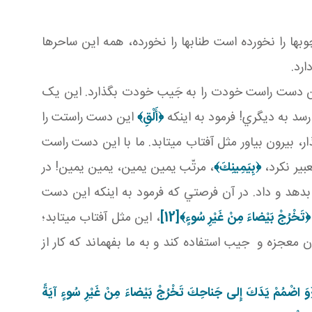
 ها را نخورده است طناب­ها را نخورده، همه اين ساحرها
رد.
ين دست راست خودت را به جَيب خودت بگذارد. اين يک
 رسد به ديگري! فرمود به اينکه
﴿
أَلْقِ﴾
اين دست راستت را
بيرون بياور مثل آفتاب مي تابد. ما با اين دست راست
بير نکرد،
﴿بِيَمِينِكَ﴾
، مرتّب يمين يمين، يمين يمين! در
هد و داد. در آن فرصتي که فرمود به اينکه اين دست
﴿تَخْرُجْ بَيْضاءَ مِنْ غَيْرِ سُوءٍ
﴾
[12]
، اين مثل آفتاب مي تابد؛
 معجزه و جيب استفاده کند و به ما بفهماند که کار از
َ اضْمُمْ يَدَكَ إِلى‏ جَناحِكَ تَخْرُجْ بَيْضاءَ مِنْ غَيْرِ سُوءٍ آيَةً