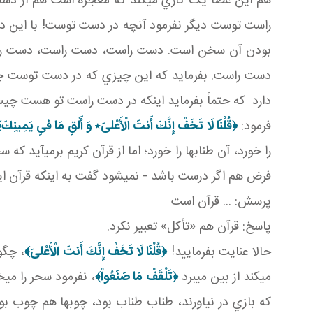
هم اين عصا يک کاري مي کند که معجزه است هم از دست 
راست توست ديگر نفرمود آنچه در دست توست! با اين د
بودن آن سخن است. دست راست، دست راست، دست راست! 
دست راست. بفرمايد که اين چيزي که در دست توست چ
دارد که حتماً بفرمايد اينکه در دست راست تو هست چيست
فرمود:
﴿قُلْنَا لَا تَخَفْ إِنَّكَ أَنتَ الْأَعْلىَ‏٭ وَ أَلْقِ مَا فىِ يَمِينِكَ
را خورد، آن طناب ها را خورد؛ اما از قرآن کريم برمي آيد ک
فرض هم اگر درست باشد - نمي شود گفت به اينکه قرآن اين
پرسش: ... قرآن است
پاسخ: قرآن هم «تأکل» تعبير نکرد.
حالا عنايت بفرماييد!
﴿قُلْنَا لَا تَخَفْ إِنَّكَ أَنتَ الْأَعْلىَ‏﴾
، چگو
مي کند از بين مي برد
﴿تَلْقَفْ مَا صَنَعُواْ‏﴾
، نفرمود سحر را مي خ
که بازي در نياورند، طناب طناب بود، چوب ها هم چوب بو