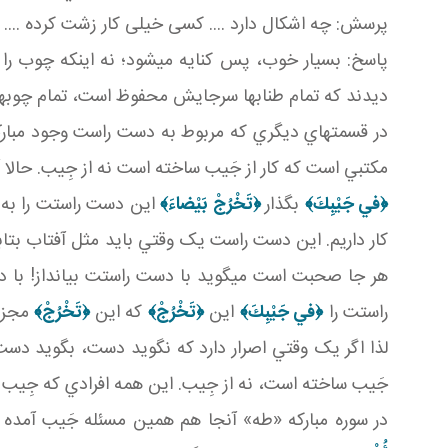
پرسش: چه اشکال دارد .... کسی خيلی کار زشت کرده .... 
پاسخ: بسيار خوب، پس کنايه مي شود؛ نه اينکه چوب را خو
ديدند که تمام طناب ها سرجايش محفوظ است، تمام چوب
در قسمت هاي ديگري که مربوط به دست راست وجود مبار
مکتبي است که کار از جَيب ساخته است نه از جِيب. حالا آن
﴿في‏ جَيْبِكَ﴾
بگذار
﴿تَخْرُجْ بَيْضاءَ﴾
اين دست راستت را به ا
کار داريم. اين دست راست يک وقتي بايد مثل آفتاب بتاب
هر جا صحبت است مي گويد با دست راستت بيانداز! با 
راستت را
﴿في‏ جَيْبِكَ﴾
اين
﴿تَخْرُجْ﴾
که اين
﴿تَخْرُجْ﴾
مجزو
لذا اگر يک وقتي اصرار دارد که نگويد دست، بگويد دست 
جَيب ساخته است، نه از جِيب. اين همه افرادي که جِيب 
در سوره مبارکه «طه» آنجا هم همين مسئله جَيب آمده 