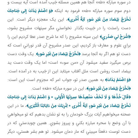
در سوره مبارکه «طه» آنجا هم همين مسئله جَيب آمده است آيه بيست و
دوم سوم سوره مبارکه «طه» فرمود به اينکه
﴿وَ اضْمُمْ يَدَكَ إِلى‏ جَناحِكَ
تَخْرُجْ بَيْضاءَ مِنْ غَيْرِ سُوءٍ آيَةً أُخْرى‏﴾
، اين يک معجزه ديگر است. اين
دست راستت را در جَيبت بگذار. نخواستي مگر سينه ات مشروح بشود،
﴿اشْرَحْ لي‏ صَدْري﴾
اين سينه مشروح را که ما شرح صدر عطا کرديم اين را
براي علوم و معارف باز کرديم، اين صدر مشروح آن قدر نوراني است که
دست تو هم اگر به آنجا برسد
﴿تَخْرُجْ بَيْضاءَ مِنْ غَيْرِ سُوءٍ‏﴾
. يک وقت دست
برص مي گيرد سفيد مي شود آن «من سوء» است؛ اما يک وقت دست يد
بيضاء است روشن است مثل آفتاب مي تابد اين از جَيب به در آمده است.
﴿وَ اضْمُمْ يَدَكَ﴾
به همين صدر تو، جواب امر که مجزوم است اين است:
﴿تَخْرُجْ بَيْضاءَ مِنْ غَيْرِ سُوءٍ﴾
، اين در سوره مبارکه «طه» است.
﴿
قَالَ خُذْهَا وَ لَا تَخَفْ سَنُعِيدُهَا سِيرَتَهَا الْأُولى ٭ وَ اضْمُمْ يَدَكَ إِلى‏ جَناحِكَ
تَخْرُجْ بَيْضاءَ مِنْ غَيْرِ سُوءٍ آيَةً أُخْرى‏ ٭ لِنُرِيَكَ مِنْ ءَايَاتِنَا الْكُبْرَى‏‏
﴾
، ما در اين
صحنه مي خواهيم آيات بزرگ خودمان را به تو نشان بدهيم که تو مي خواهي
با آن وضع با سحره مبارزه بکني و پيروز بشوي. همين چوبدستي که در
دست توست دفعتاً مي بيني که مار دمان مي شود. تو هم بشر هستي، ديگر