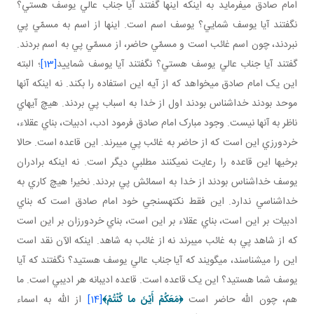
امام صادق مي فرمايد به اينکه اينها گفتند آيا جناب عالي يوسف هستي؟
نگفتند آيا يوسف شمايي؟ يوسف اسم است. اينها از اسم به مسمّي پي
نبردند، چون اسم غائب است و مسمّي حاضر، از مسمّي پي به اسم بردند.
گفتند آيا جناب عالي يوسف هستي؟ نگفتند آيا يوسف شماييد
[13]
؛ البته
اين يک امام صادق مي خواهد که از آيه اين استفاده را بکند. نه اينکه آنها
موحد بودند خداشناس بودند اول از خدا به اسباب پي بردند. هيچ آيه اي
ناظر به آنها نيست. وجود مبارک امام صادق فرمود ادب، ادبيات، بناي عقلاء،
خردورزي اين است که از حاضر به غائب پي مي برند. اين قاعده است. حالا
برخي ها اين قاعده را رعايت نمي کنند مطلبي ديگر است. نه اينکه برادران
يوسف خداشناس بودند از خدا به اسمائش پي بردند. نخير! هيچ کاري به
خداشناسي ندارد. اين فقط نکته سنجي خود امام صادق است که بناي
ادبيات بر اين است، بناي عقلاء بر اين است، بناي خردورزان بر اين است
که از شاهد پي به غائب مي برند نه از غائب به شاهد. اينکه الآن نقد است
اين را مي شناسند، مي گويند که آيا جناب عالي يوسف هستيد؟ نگفتند که آيا
يوسف شما هستيد؟ اين يک قاعده است. قاعده اديبانه هر اديبي است. ما
هم، چون الله حاضر است
﴿
مَعَكُمْ أَيْنَ ما كُنْتُمْ
﴾
[14]
از الله به اسماء