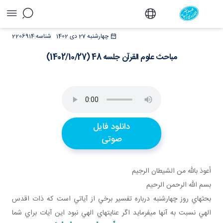
مباحث علوم القرآن جلسه 48 (1402/10/27) - دفتر
چهارشنبه 27 دی 1402
شناسه:
2206914
مباحث علوم القرآن جلسه 48 (1402/10/27)
دانلود فایل
صوتی
أعوذ بالله من الشيطان الرجيم
بسم الله الرحمن الرحيم
بحث هاي روز چهارشنبه درباره تفسير برخي از آياتي است که ذات اقدس
الهي نسبت به آنها مي فرمايد اگر عنايت هاي الهي نبود اين آيات براي شما