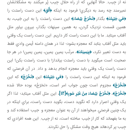
نه از جِيب. حالا آنهايي که از راه حلال جِيب پُر مي کنند به مشکلاتشان
نمي رسند چه رسد به ديگري! فرمود به اينکه
﴿
أَلْقِ﴾
اين دست راستت را
﴿في‏ جَيْبِكَ﴾
بگذار
﴿تَخْرُجْ بَيْضاءَ﴾
اين دست راستت را به اين جَيب، به
همين قسمت نزديک گردن، به همين سينه ات بگذار، بيرون بياور مثل
آفتاب مي تابد. ما با اين دست راست کار داريم. اين دست راست يک وقتي
بايد مثل آفتاب بتابد که معجزه بشود؛ لذا در همان دامنه أيمن وادي فقط
به دست تعبير نکرد،
﴿بِيَمِينِكَ﴾
، مرتّب يمين يمين، يمين يمين! در هر جا
صحبت است مي گويد با دست راستت بيانداز! با دست راستت بکن! اين
دست راست يک وقتي بايد معجزه انجام بدهد و داد. در آن فرصتي که
فرمود به اينکه اين دست راستت را
﴿في‏ جَيْبِكَ﴾
اين
﴿تَخْرُجْ﴾
که اين
﴿تَخْرُجْ﴾
مجزوم است چون جواب امر است، «تخرُجُ» بوده حالا شده
﴿تَخْرُجْ﴾
،
﴿تَخْرُجْ بَيْضاءَ مِنْ غَيْرِ سُوءٍ
﴾
[12]
، اين مثل آفتاب مي تابد؛ لذا اگر
يک وقتي اصرار دارد که نگويد دست، بگويد دست راست، براي اينکه در
يک چنين فرصتي مي خواهند از آن به عنوان معجزه و جيب استفاده کند و
به ما بفهماند که کار از جَيب ساخته است، نه از جِيب. اين همه افرادي که
جِيب پر کرده اند هيچ وقت مشکل را حل نکردند.