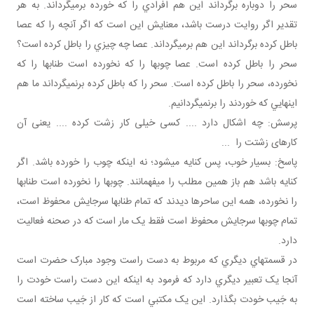
سحر را دوباره بر گرداند اين هم افرادي را که خورده برمي گرداند. به هر
تقدير اگر روايت درست باشد، معنايش اين است که اگر آنچه را که عصا
باطل کرده برگرداند اين هم برمي گرداند. عصا چه چيزي را باطل کرده است؟
سحر را باطل کرده است. عصا چوب ها را که نخورده است طناب ها را که
نخورده، سحر را باطل کرده است. سحر را که باطل کرده برنمي گرداند ما هم
اينهايي که خوردند را برنمي گردانيم.
پرسش: چه اشکال دارد .... کسی خيلی کار زشت کرده .... يعنی آن
کارهای زشتت را ...
پاسخ: بسيار خوب، پس کنايه مي شود؛ نه اينکه چوب را خورده باشد. اگر
کنايه باشد هم باز همين مطلب را مي فهمانند. چوب ها را نخورده است طناب­ها
را نخورده، همه اين ساحرها ديدند که تمام طناب ها سرجايش محفوظ است،
تمام چوب ها سرجايش محفوظ است فقط يک مار است که در صحنه فعاليت
دارد.
در قسمت هاي ديگري که مربوط به دست راست وجود مبارک حضرت است
آنجا يک تعبير ديگري دارد که فرمود به اينکه اين دست راست خودت را
به جَيب خودت بگذارد. اين يک مکتبي است که کار از جَيب ساخته است