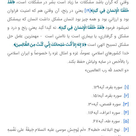
وقتي که گران باشد مشکلات ما زياد است بشر در مشکلات است،
﴿
لَقَدْ
خَلَقْنَا الْإِنسَانَ فِي كَبَدٍ
﴾
[19]
يعني در رنج، آن وقتي هم که امنيت فراوان
بود و ارزاني بود و همه چيز بود انسان مشکل داشت انسان که بي مشکل
نمي شود فرمود
﴿
لَقَدْ خَلَقْنَا الْإِنسَانَ فِي كَبَدٍ
﴾
، نه کَبِد! کَبَد يعني رنج و درد و
مشکل و گرفتاري، يا بيماري است يا ناامني است - مهم ترين عامل حل
مشکل تسبيح الهي است
﴿
لا إِلهَ إِلاَّ أَنْتَ سُبْحانَكَ إِنِّي كُنْتُ مِنَ الظَّالِمينَ
﴾
.
خدا کشورهاي اسلامي عموماً، غزه و امثال غزه را خصوصاً و ايران اسلامي
را بالأخص در سايه ولي اش حفظ بکند.
«و الحمد لله رب العالمين»
[1]
. سوره بقره، آيه129.
[2]
. سوره بقره، آيه151.
[3]
. سوره قصص، آيه30.
[4]
. سوره اعراف، آيه116.
[5]
. سوره طه، آيه67.
[6]
. نهج البلاغه، خطبه4. «لَم يُوجِسْ موسى عليه السلام خِيفَةً على نَفْسِهِ