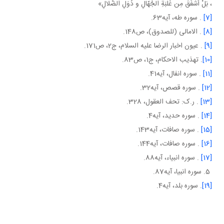
، بَلْ أشْفَقَ مِن غَلَبَةِ الجُهّالِ و دُوَلِ الضَّلالِ»
[7]
. سوره طه، آيه63.
[8]
. الامالی (للصدوق)، ص148.
[9]
. عيون اخبار الرضا عليه السلام، ج2، ص171.
[10]
. تهذيب الاحکام، ج1، ص83.
[11]
. سوره انفال، آيه41.
[12]
. سوره قصص، آيه32.
[13]
. ر.ک: تحف العقول، 328.
[14]
. سوره حديد، آيه4.
[15]
. سوره صافات، آيه143.
[16]
. سوره صافات، آيه144.
[17]
. سوره انبياء، آيه88.
5. سوره انبيا، آيه87.
[19]
. سوره بلد، آيه4.