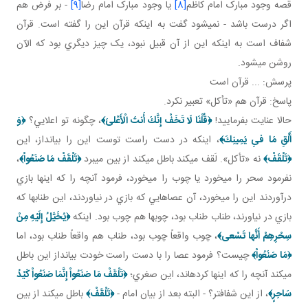
قصه وجود مبارک امام کاظم
[8]
يا وجود مبارک امام رضا
[9]
- بر فرض هم
اگر درست باشد - نمي شود گفت به اينکه قرآن اين را گفته است. قرآن
شفاف است به اينکه اين از آن قبيل نبود، يک چيز ديگري بود که الآن
روشن مي شود.
پرسش: ... قرآن است
پاسخ: قرآن هم «تأکل» تعبير نکرد.
حالا عنايت بفرماييد!
﴿قُلْنَا لَا تَخَفْ إِنَّكَ أَنتَ الْأَعْلىَ‏﴾
، چگونه تو اعلايي؟
﴿وَ
أَلْقِ مَا فىِ يَمِينِكَ﴾
، اينکه در دست راست توست اين را بيانداز، اين
﴿تَلْقَفْ﴾
نه «تأکل». لَقف مي کند باطل مي کند از بين مي برد
﴿تَلْقَفْ مَا صَنَعُواْ‏﴾
،
نفرمود سحر را مي خورد يا چوب را مي خورد، فرمود آنچه را که اينها بازي
درآوردند اين را مي خورد، آن عصاهايي که بازي در نياوردند، اين طناب­ها که
بازي در نياورند، طناب طناب بود، چوب ها هم چوب بود. اينکه
﴿يُخَيَّلُ إِلَيْهِ مِنْ
سِحْرِهِمْ أَنَّها تَسْعى‏﴾
، چوب واقعاً چوب بود، طناب هم واقعاً طناب بود، اما
﴿مَا صَنَعُواْ‏﴾
چيست؟ فرمود عصا را با دست راست خودت بيانداز اين باطل
مي کند آنچه را که اينها کرده اند، اين صغري؛
﴿تَلْقَفْ مَا صَنَعُواْ إِنَّمَا صَنَعُواْ كَيْدُ
سَاحِرٍ‏﴾
، از اين شفاف تر؟ - البته بعد از بيان امام -
﴿تَلْقَفْ﴾
باطل مي کند از بين