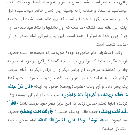
وقتي خدا حاضر است، شما انسان حاضر را به وسيله اسماء و صفات غائب
مي شناسيد يا اسماء و صفات را به وسيله اين انسان حاضر مي شناسيد؟ اول
خدا را بشناسيد بگوييد خدا آن است که اين عالم همه نشانه اوست، نه
اينکه اين عالم همه نشانه خداست که اول نشانه ها را بشناسيد بعد خدا را،
چرا؟ چون خدا حاضرتر از همه است. اين بيان نوراني امام صادق در آن
حديث شريف است.
آن وقت استشهاد امام صادق به آيه90 سوره مبارکه «يوسف» است حضرت
فرمود مگر نمي بينيد که برادران يوسف چه گفتند؟ وقتي در مرحله اخير که
جام را گذاشتند در ظرف آن برادر ديگر و آن برادر ديگر به اتّهام سرقت
گرفتار شد و همه آمدند پيش عزيز مصر گفتند پدرش پيرمرد است و فقط
يک پسر دارد و آن وقت حضرت(يوسف) فرمود به اينکه
﴿قَالَ هَلْ عَلِمْتُم
مَّا فَعَلْتُم بِيُوسُفَ وَ أَخِيهِ إِذْ أَنتُمْ جَاهِلُون‏﴾
، مي دانيد با برادرتان يوسف چکار
کرديد؟ اينها کم کم حدس زدند که اين عزيز مصر خود يوسف باشد
﴿قَالُواْ أَ
ءِنَّكَ لَأَنتَ يُوسُفُ﴾
جناب عالي يوسف هستي؟
﴿أَ ءِنَّكَ لَأَنتَ يُوسُفُ﴾
حضرت
هم فرمود: بله
﴿أَنَا يُوسُفُ وَ هَذَا أَخِى قَدْ مَنَّ اللَّهُ عَلَيْنَا﴾
، امام صادق چگونه
استدلال مي کند؟