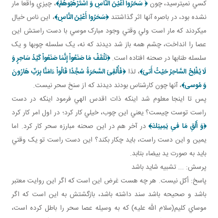
کسي نمي ترسيد، چون
﴿ سَحَرُوا أَعْيُنَ النَّاسِ وَ اسْتَرْهَبُوهُمْ‏﴾
، چيزي واقعاً مار
نشده بود، در باصره آنها اثر گذاشتند
﴿سَحَرُوا أَعْيُنَ النَّاسِ﴾
، اين ناس خيال
مي کردند که مار است ولي وقتي وجود مبارک موسي با دست راستش اين
عصا را انداخت، چشم همه باز شد ديدند که نه، يک سلسله چوب ها و يک
سلسله طناب ها در صحنه افتاده است.
﴿
تَلْقَفْ مَا صَنَعُواْ إِنَّمَا صَنَعُواْ كَيْدُ سَاحِرٍ وَ
لَا يُفْلِحُ السَّاحِرُ حَيْثُ أَتىَ‏
﴾
، لذا
﴿
فَأُلْقِىَ السَّحَرَةُ سُجَّدًا قَالُواْ ءَامَنَّا بِرَبِّ هَارُونَ
وَ مُوسى
﴾
، آنها چون کارشناس بودند ديدند که از سنخ سحر نيست.
پس تا اينجا معلوم شد اينکه ذات اقدس الهي فرمود اينکه در دست
راست توست چيست؟ يعني اين چوب، خيلي کار کرد؛ در اول امر کار کرد
﴿
وَ أَلْقِ مَا فىِ يَمِينِكَ﴾
در آخر هم در اين صحنه مبارزه سحر کار کرد. اما
يمين و اين دست راست، بايد چکار بکند؟ اين دست راست تو يک وقتي
بايد به صورت يد بيضاء بتابد.
پرسش: ... تشبيه شايد باشد
پاسخ: أکل نيست. هر چه هست غرض اين است که اگر اين روايت معتبر
باشد و صحيحه باشد سند داشته باشد، بازگشتش به اين است که اگر
موساي کليم(سلام الله عليه) که به وسيله عصا سحر را باطل کرده است،