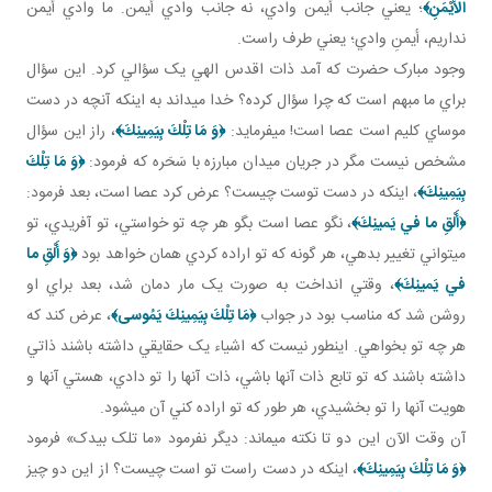
الْأَيْمَنِ‏﴾
؛ يعني جانب أيمن وادي، نه جانب وادي أيمن. ما وادي أيمن
نداريم، أيمنِ وادي؛ يعني طرف راست.
وجود مبارک حضرت که آمد ذات اقدس الهي يک سؤالي کرد. اين سؤال
براي ما مبهم است که چرا سؤال کرده؟ خدا مي داند به اينکه آنچه در دست
موساي کليم است عصا است! مي فرمايد:
﴿وَ مَا تِلْكَ بِيَمِينِكَ﴾
، راز اين سؤال
مشخص نيست مگر در جريان ميدان مبارزه با سَحَره که فرمود:
﴿وَ مَا تِلْكَ
بِيَمِينِكَ﴾
، اينکه در دست توست چيست؟ عرض کرد عصا است، بعد فرمود:
﴿أَلْقِ ما في‏ يَمينِكَ‏﴾
، نگو عصا است بگو هر چه تو خواستي، تو آفريدي، تو
مي تواني تغيير بدهي، هر گونه که تو اراده کردي همان خواهد بود
﴿وَ أَلْقِ ما
في‏ يَمينِكَ‏﴾
، وقتي انداخت به صورت يک مار دمان شد، بعد براي او
روشن شد که مناسب بود در جواب
﴿مَا تِلْكَ بِيَمِينِكَ يَمُوسى‏﴾
، عرض کند که
هر چه تو بخواهي. اين طور نيست که اشياء يک حقايقي داشته باشند ذاتي
داشته باشند که تو تابع ذات آنها باشي، ذات آنها را تو دادي، هستي آنها و
هويت آنها را تو بخشيدي، هر طور که تو اراده کني آن مي شود.
آن وقت الآن اين دو تا نکته مي ماند: ديگر نفرمود «ما تلک بيدک» فرمود
﴿وَ مَا تِلْكَ بِيَمِينِكَ‏﴾
، اينکه در دست راست تو است چيست؟ از اين دو چيز