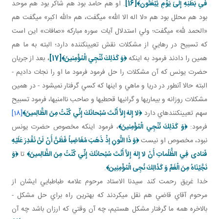
فىِ بَطْنِهِ إِلىَ‏ يَوْمِ يُبْعَثُون‏﴾
[16]
. او هم حامد بود هم شاکر بود هم موحد
بود هم محلل بود هم «لا اله الا الله» مي گفت، هم «الله اکبر» مي گفت هم
«الحمد لله» مي گفت؛ ولي استدلال آيات سوره مبارکه «صافات» اين است
که تسبيح در رهايي از مشکلات نقش تعيين کننده دارد؛ البته به ما هم
همين را دادند فرمود به اينکه
﴿
وَ كَذلِكَ نُنْجِي الْمُؤْمِنينَ﴾
[17]
، بعد از جريان
حضرت يونس که آن مشکلات را حل فرمود فرمود ما او را نجات داديم -
البته حالا آن طور در دريا و ماهي و اينها که کسي گرفتار نمي شود - در همين
مشکلات روزانه و بيماري ها و گراني ها قحطي ها و صاحب ناامني ها، فرمود تسبيح
سهم تعيين کننده اي دارد
﴿
لا إِلهَ إِلاَّ أَنْتَ سُبْحانَكَ إِنِّي كُنْتُ مِنَ الظَّالِمينَ
﴾
[18]
فرمود:
﴿وَ كَذلِكَ نُنْجِي الْمُؤْمِنينَ﴾
، فرمود اينکه مخصوص حضرت يونس
نبود، مخصوص او نيست
﴿
وَ ذَا النُّونِ إذْ ذَهَبَ مُغَاضِباً فَظَنَّ أَنْ لَنْ نَقْدِرَ عَلَيْهِ
فَنادى‏ فِي الظُّلُماتِ أَنْ لا إِلهَ إِلاَّ أَنْتَ سُبْحانَكَ إِنِّي كُنْتُ مِنَ الظَّالِمينَ﴾
تا
﴿
وَ
نَجَّيْنَاهُ مِنَ الْغَمِّ وَ كَذَالِكَ نُجِى الْمُؤْمِنِين‏﴾
.
خدا غريق رحمت کند سيدنا الاستاد مرحوم علامه طباطبايي ايشان از
مرحوم آقاي قاضي هم نقل مي کردند که بهترين راه براي حل مشکل -
بالاخره همه ما گرفتار مشکل هستيم، چه آن وقتي که ارزان باشد چه آن