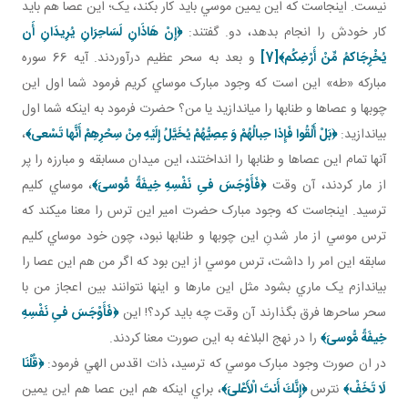
نيست. اينجاست که اين يمين موسي بايد کار بکند، يک؛ اين عصا هم بايد
کار خودش را انجام بدهد، دو. گفتند:
﴿إِنْ هَاذَانِ لَسَاحِرَانِ يُرِيدَانِ أَن
يُخْرِجَاكمُ مِّنْ أَرْضِكُم﴾
[7]
و بعد به سحر عظيم درآوردند. آيه 66 سوره
مبارکه «طه» اين است که وجود مبارک موساي کريم فرمود شما اول اين
چوب ها و عصاها و طناب ها را مي اندازيد يا من؟ حضرت فرمود به اينکه شما اول
بياندازيد:
﴿بَلْ أَلْقُوا فَإِذا حِبالُهُمْ وَ عِصِيُّهُمْ يُخَيَّلُ إِلَيْهِ مِنْ سِحْرِهِمْ أَنَّها تَسْعى‏﴾
،
آنها تمام اين عصاها و طناب ها را انداختند، اين ميدان مسابقه و مبارزه را پر
از مار کردند، آن وقت
﴿فَأَوْجَسَ فىِ نَفْسِهِ خِيفَةً مُّوسىَ‏﴾
، موساي کليم
ترسيد. اينجاست که وجود مبارک حضرت امير اين ترس را معنا مي کند که
ترس موسي از مار شدنِ اين چوب ها و طناب ها نبود، چون خود موساي کليم
سابقه اين امر را داشت، ترس موسي از اين بود که اگر من هم اين عصا را
بياندازم يک ماري بشود مثل اين مارها و اينها نتوانند بين اعجاز من با
سحر ساحرها فرق بگذارند آن وقت چه بايد کرد؟! اين
﴿فَأَوْجَسَ فىِ نَفْسِهِ
خِيفَةً مُّوسىَ‏﴾
را در نهج البلاغه به اين صورت معنا کردند.
در ان صورت وجود مبارک موسي که ترسيد، ذات اقدس الهي فرمود:
﴿قُلْنَا
لَا تَخَفْ﴾
نترس
﴿إِنَّكَ أَنتَ الْأَعْلىَ‏﴾
، براي اينکه هم اين عصا هم اين يمين