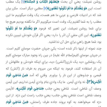
روشن نمي شد؛ يعني آن بحث
﴿
يُعَلِّمُهُمُ الْكِتَابَ وَ الْحِكْمَةَ
﴾
[1]
يک مطلب
است، اين
﴿
وَ يُعَلِّمُكُمْ مَا لَمْ تَكُونُوا تَعْلَمُونَ
﴾
[2]
مطلبي ديگر است. مکرر بيان
شد که در ادبيات فارسي و عربي ما هم هست، يک وقت مي گوييم ما اين
مطلب را به شما گفتيم يک وقت است مي گوييم اگر ما نگفته بوديم هيچ جا
براي شما روشن نمي شد، اين تعبير که فرمود
﴿
وَ يُعَلِّمُكُمْ مَا لَمْ تَكُونُوا
تَعْلَمُونَ
﴾
، اين کان منفي آن اثر را دارد؛ يعني اگر قرآن خودش تبيين نکرده
بود شما هيچ راهي براي حل آن نداشتيد.
چند نمونه از اينها ذکر شده است؛ يکي جريان حضرت موساي کليم است.
در جريان موساي کليم(سلام الله عليه) در بين راه وجود مبارک موساي کليم
يک روشنايي ديد يک ناری(آتشی) ديد، براي اينکه خودش و عائله اش از
آن نار استفاده کنند، فرمود به اينکه من مي روم به طرف نار (آتش) که
قبصی و جذوه­ای از اين نار را بياورم. وقتي که آمد
﴿مِنْ شاطِئِ الْوادِ
الْأَيْمَنِ‏﴾
[3]
، نه وادي أيمن. ما يک وادي بنام وادي أيمن نداريم، اين أيمن
وصف آن شاطي است. شاطي يعني جانب
﴿شاطِئِ الْوادِ الْأَيْمَنِ‏﴾
، الأيمن
وصف شاطي است شاطي يعني جانب؛ يعني جانب راست اين درّه. از اين
درّه که مي خواهند به کوه بروند جاده طرف راستش،
﴿مِنْ شاطِئِ الْوادِ