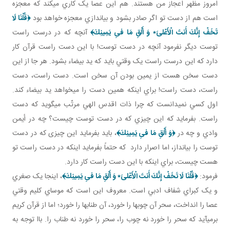
امروز مظهر اعجاز من هستند. هم اين عصا يک کاري مي کند که معجزه
است هم از دست تو اگر صادر بشود و بياندازي معجزه خواهد بود
﴿قُلْنَا لَا
تَخَفْ إِنَّكَ أَنتَ الْأَعْلىَ‏٭ وَ أَلْقِ مَا فىِ يَمِينِكَ﴾
آنچه که در درست راست
توست ديگر نفرمود آنچه در دست توست! با اين دست راست قرآن کار
دارد که اين درست راست يک وقتي بايد که يد بيضاء بشود. هر جا از اين
دست سخن هست از يمين بودن آن سخن است. دست راست، دست
راست، دست راست! براي اينکه همين دست را مي خواهد يد بيضاء کند.
اول کسي نمي دانست که چرا ذات اقدس الهي مرتّب مي گويد که دست
راست. بفرمايد که اين چيزي که در دست توست چيست؟ چه در أيمن
وادي و چه در
﴿وَ أَلْقِ مَا فىِ يَمِينِكَ﴾
، بايد بفرمايد اين چيزی که در دست
توست را بيانداز، اما اصرار دارد که حتماً بفرمايد اينکه در دست راست تو
هست چيست، براي اينکه با اين دست راست کار دارد.
فرمود:
﴿قُلْنَا لَا تَخَفْ إِنَّكَ أَنتَ الْأَعْلىَ‏٭ وَ أَلْقِ مَا فىِ يَمِينِكَ﴾
، اينجا يک صغري
و يک کبراي شفاف ادبي است. معروف اين است که موساي کليم وقتي
عصا را انداخت، سحر آن چوب ها را خورد، آن طناب ها را خورد؛ اما از قرآن کريم
برمي آيد که سحر را خورد نه چوب را، سحر را خورد نه طناب را. باا توجه به