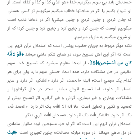
حسنايش بايد پي ببريم مي گوييم خدا «هو الذي کذا و کذا و کذا» است. از
او شروع بکنيم يا اگر در مناجات ها خطاب مي کنيم مي گوييم تو کسي هستي
که چنان کردي و چنين کردي و چنين مي کني! اگر در دعاها غائب است
مي گوييم اوست که چنين کرد و چنين کرد و چنين کرد و چنين کرد! که از
او شروع مي کنيم به ماوراء مي رسيم.
نکته ديگر مربوط به جريان حضرت يونس است که استدلال قرآن کريم اين
است که اگر اين اهل تسبيح نبود، در همان شکم ماهي مي ماند
﴿فَلَوْ لا أَنَّهُ
كانَ مِنَ الْمُسَبِّحينَ﴾
[15]
، از اينجا معلوم مي شود که تسبيح خدا سهم
عظيمي در حل مشکلات دارد، همه اسماء حسني سهم دارد ولي براي هر
کدام يک سهمي است؛ البته «الحمد» اثر دارد «الشکر» اثر دارد و ساير
اسماء اثر دارند، اما تسبيح اثرش بيشتر است. در حال گرفتاري ها و
مشکلات، بيماري و غير بيماري، گراني و غير گراني، اثر تسبيح بيش از
تحميد و تکبير و تحليل است. «لا اله الا الله» يک اثر دارد. «الحمد لله»
يک اثر دارد. «الشکر لله» يک اثر دارد. «سبحان الله» اثري ديگر.
استدلال قرآن کريم اين است که اگر او جزء مسبّحين نبود ساليان متمادي
در دل ماهي مي ماند. در سوره مبارکه «صافات» چنين تعبيري است.
﴿
لَلَبِثَ