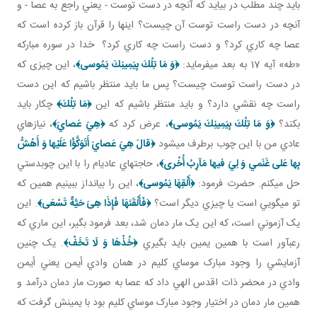
بايد چند مطلب در بيايد که آنچه در دست توست - يعني راجع به عصا - و
آنچه در دست راست توست آن چيست؟ اينها را قرآن باز کرده است که
عصا چه کاري کرد؟ و دست راست چه کاري کرد؟ خدا در سوره مبارکه
«طه» آيه 17 به بعد مي فرمايد:
﴿وَ مَا تِلْكَ بِيَمِينِكَ يَمُوسى‏﴾
، اين چيزی که
در دست راست توست چيست؟ پس ما بايد منتظر باشيم که اين دست
راست چه نقشي دارد؟ و بايد منتظر باشيم که اين
﴿مَا تِلْكَ﴾
چکار بايد
بکند؟
﴿وَ مَا تِلْكَ بِيَمِينِكَ يَمُوسى‏﴾
، عرض کرد که
﴿هِيَ عَصايَ‏﴾
، نيازهاي
عادي من با اين چوب برطرف مي شود
﴿قالَ هِيَ عَصايَ أَتَوَكَّؤُا عَلَيْها وَ أَهُشُّ
بِها عَلى‏ غَنَمي‏ وَ لِيَ فيها مَآرِبُ أُخْرى‏﴾
، حاجت هاي عادي­ام را با اين چوبدستي
حل مي کنم. حضرت فرمود:
﴿أَلْقِهَا يَمُوسى‏﴾
، اين را بيانداز ببينيم همين که
تو مي گويي است يا چيزي ديگر است؟
﴿فَأَلْقَئهَا فَإِذَا هِىَ حَيَّةٌ تَسْعَى‏﴾
. اين
يک آزموني است، که اين يک مار دمان شد، بعد فرمود بگير، اين ماري که
رعب آور است با همين يمين بايد بگيري
﴿خُذْهَا وَ لَا تَخَفْ‏﴾
. يک چنين
آزمايشي را وجود مبارک موساي کليم در همان وادي أيمن يعني أيمن
وادي در محضر ذات اقدس الهي داد که عصا به صورت مار دمان درآمد و
همين مار دمان در اختيار وجود مبارک موساي کليم بود با يمينش گرفت که