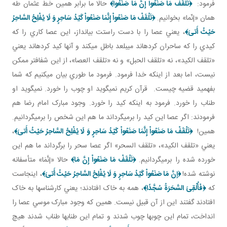
فرمود:
﴿تَلْقَفْ مَا صَنَعُواْ إِنَّ مَا صَنَعُواْ﴾
حالا ما برابر همين خط عثمان طه
همان «إنّما» بخوانيم.
‏﴿تَلْقَفْ مَا صَنَعُواْ إِنَّمَا صَنَعُواْ كَيْدُ سَاحِرٍ وَ لَا يُفْلِحُ السَّاحِرُ
حَيْثُ أَتىَ‏﴾
، يعني عصا را با دست راستت بيانداز، اين عصا کاري را که
کيدي را که ساحران کرده اند مي بلعد باطل مي کند و آنها کيد کرده اند يعني
«تلقف الکيد»، نه «تلقف الحبل» و نه «تلقف العصا»، از اين شفاف تر ممکن
نيست، اما بعد از اينکه خدا فرمود. فرمود ما طوري بيان مي کنيم که شما
بفهميد قضيه چيست. قرآن کريم نمي گويد او چوب را خورد. نمي گويد او
طناب را خورد. فرمود به اينکه کيد را خورد. وجود مبارک امام رضا هم
فرمودند: اگر عصا اين کيد را برمي گرداند ما هم اين شخص را برمي گردانيم.
همين!
﴿تَلْقَفْ مَا صَنَعُواْ إِنَّمَا صَنَعُواْ كَيْدُ سَاحِرٍ وَ لَا يُفْلِحُ السَّاحِرُ حَيْثُ أَتىَ‏﴾
،
يعني «تلقف الکيد»، «تلقف السحر» اگر عصا سحر را برگرداند ما هم اين
خورده شده را برمي گردانيم.
﴿تَلْقَفْ مَا صَنَعُواْ إِنَّ مَا﴾
حالا «إنَّمَا» متأسفانه
نوشته شده!
﴿إنَّ مَا صَنَعُواْ كَيْدُ سَاحِرٍ وَ لَا يُفْلِحُ السَّاحِرُ حَيْثُ أَتىَ‏﴾
، اينجاست
که
﴿فَأُلْقِىَ السَّحَرَةُ سُجَّدًا﴾‏
، همه به خاک افتادند؛ يعني کارشناس ها به خاک
افتادند گفتند اين از آن قبيل نيست. همين که وجود مبارک موسي عصا را
انداخت، تمام اين چوب ها چوب شدند و تمام اين طناب ها طناب شدند هيچ