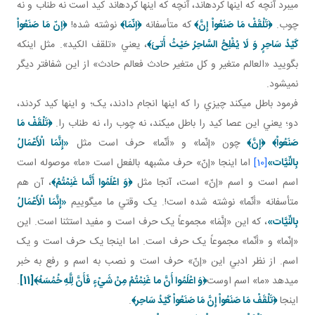
مي برد آنچه که اينها کرده اند، آنچه که اينها کرده اند کيد است نه طناب و نه
چوب.
﴿تَلْقَفْ مَا صَنَعُواْ إِنَّ﴾
که متأسفانه
﴿إنّمَا﴾
نوشته شده!
﴿إنّ مَا صَنَعُواْ
كَيْدُ سَاحِرٍ وَ لَا يُفْلِحُ السَّاحِرُ حَيْثُ أَتىَ‏﴾
، يعني «تلقف الکيد». مثل اينکه
بگوييد «العالم متغير و کل متغير حادث فعالم حادث» از اين شفاف تر ديگر
نمي شود.
فرمود باطل مي کند چيزي را که اينها انجام دادند، يک؛ و اينها کيد کردند،
دو؛ يعني اين عصا کيد را باطل مي کند، نه چوب را، نه طناب را.
﴿تَلْقَفْ مَا
صَنَعُواْ﴾
﴿إِنَّ﴾
چون «إنّما» و «أنّما» حرف است مثل
«إِنَّمَا الْأَعْمَالُ
بِالنِّيَّات‏»
[10]
اما اينجا «إنّ» حرف مشبهه بالفعل است «ما» موصوله است
اسم است و اسم «إنّ» است، آنجا مثل
﴿
وَ اعْلَمُوا أَنَّما غَنِمْتُمْ
﴾
، آن هم
متأسفانه «أنّما» نوشته شده است!. يک وقتي ما مي گوييم
«إِنَّمَا الْأَعْمَالُ
بِالنِّيَّات‏»
، که اين «إنَّمَا» مجموعاً يک حرف است و مفيد استثنا است. اين
«إنّما» و «أنّما» مجموعاً يک حرف است. اما اينجا يک حرف است و يک
اسم. از نظر ادبي اين «إنّ» حرف است و نصب به اسم و رفع به خبر
مي دهد «ما» اسم اوست
﴿
وَ اعْلَمُوا أَنَّ ما غَنِمْتُمْ
مِنْ شَيْ‏ءٍ فَأَنَّ لِلَّهِ خُمُسَهُ
﴾
[11]
.
اينجا
﴿تَلْقَفْ مَا صَنَعُواْ إِنَّ مَا صَنَعُواْ كَيْدُ سَاحِر﴾
.