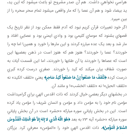
هراسي نخواهي داشت. هم آن صدر مشروح تو باعث مي شود که اين يد،
يد بيضاء شود و هم آن عصا را که مار واقعی مي شود تمام سحر سحره را از
بين مي برد.
اگر خود تعبيرات قرآن کريم نبود که آدم فقط ممکن بود از نظر تاريخ يک
قصه اي بشنود که موساي کليمي بود و وادي ايمني بود و عصايي افتاد و
مار شد و بعد يک عده مبارزه کردند و اين مارها را خورد و همين! اما چه را
خوردند؟ عصا را خوردند؟ هنوز هم که هنوز است در ذهن بعضي ها اين
است که عصاها را خوردند يا آن طناب ها را خوردند، اما اين قسمت آيات به
صورت شفاف بيان مي کند که کيد را خوردند. صغري درست کرده کبري
درست کرده
﴿
تَلْقَفْ مَا صَنَعُواْ إِنَّ مَا صَنَعُواْ كَيْدُ سَاحِرٍ﴾
يعني «تلقف الکيد» نه
«تلقف الحبل»! نه «تلقف الخشب»! و مانند آن.
در بخش هاي ديگر بعضي خيال کردند که ذات اقدس الهي براي گراميداشت
مؤمن نام خود را به مؤمن داد و مؤمن و انسان شريف را مؤمن ياد کرده
است. اين در بخش پاياني سوره مبارکه «حشر» است در آن بخش پاياني
سوره مبارکه «حشر» آيه 23 به بعد
﴿هُوَ اللَّهُ الَّذي لا إِلهَ إِلاَّ هُوَ الْمَلِكُ الْقُدُّوسُ
السَّلامُ الْمُؤْمِنُ‏﴾
، ذات اقدس الهي خود را «المؤمن» معرفي کرد. بزرگان