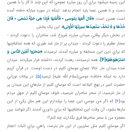
اين زمينه مي شود براي آن روز مبارزه عمومي که اين چند تا کار را با همين
دست و با همين عصا بايد انجام بدهد. اينکه در سوره مبارکه «طه» آمده
است همين است:
﴿قَالَ أَلْقِهَا يَمُوسى ٭ فَأَلْقَئهَا فَإِذَا هِىَ حَيَّةٌ تَسْعَى ٭ قَالَ
خُذْهَا وَ لَا تَخَفْ سَنُعِيدُهَا سِيرَتَهَا الْأُولى‏﴾
، اين يک بخش.
در بخش ديگر وقتي ميدان مبارزه شروع شد، ساحران را دعوت کردند -
سحار عظيم را دعوت کردند - ميدان پر از مار شد طوري که همه تماشاچي ها
که براي دين اين مسابقه و مبارزه آمدند ترسيدند
﴿سَحَرُوا أَعْيُنَ النَّاسِ وَ
اسْتَرْهَبُوهُمْ﴾
[4]
، همه ترسيدند، رهبت کردند، داشتند فرار مي کردند. ميدان
شده ميدان مار. حالا عصاي موساي کليم در دست اوست. در قرآن کريم
دارد به اينکه «خافَ» موسي(سلام الله عليه) ترسيد
[5]
. در بيانات نوراني
حضرت امير در نهج البلاغه است که موساي کليم از مارهاي اين ميدان پر
از مار نترسيد، از سحر ساحران نترسيد، خوف موساي کليم از جهل مردم
بود
[6]
که اگر منِ موسي اين عصا را بياندازم اين هم مثل يکي از اين
مارها بشود، آن وقت اين تماشاچي ها که براي داوري آمدند اگر نتوانند بين
معجزه من با سحر ساحرها فرق بگذارند چه کنم؟!
اگر موساي کليم مثل سايرين از اين مار بترسد، راهي براي اثبات اعجاز