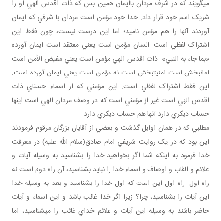
مي گويند که در شرف مردان باايمان همين بس که ذات اقدس الهي او را
شريک اسم خود قرار داد. خدا خود مؤمن است مردان با شرفي که ايمان
آوردند آنها را هم مؤمن ناميد؛ اما اين درست نيست، چون فقط اين
اشتراک لفظي است. انسان مؤمن است يعني معتقد است ايمان آورده
«بما جاء به النبي». ذات اقدس الهي مؤمن است يعني مفيض الأمن است
امان بخش است امنيت بخش است نه مؤمن است يعني ايمان آورده است.
اين فقط اشتراک لفظي است. اين مؤمني که از اسماء حسناي ذات
اقدس الهي است غير از مؤمني است که در وصف مردان الهي است اينها
حساب ديگري دارد آنها هم حساب ديگري دارد.
مطلبي که در همان اوايل گذشت و بعضي از آقايان بزرگان مرقوم فرمودند
اين بود که در يک روايت شريفي امام صادق(سلام الله عليه) در معرفت
خدا فرمود به اينکه شما اگر بخواهيد خدا را بشناسيد به وسيله آيات و
علائم و القاب و اوصاف و اسماء خدا را نبايد بشناسيد، آن راه دوم است نه
راه اول. راه اول اين است که اول خدا را بشناسيد و بعد به وسيله خدا
اين آيات را بشناسيد، چرا؟ زيرا اگر خدا غائب باشد و اين اسماء و آيات
حاضر باشند به وسيله اين آيات و علائم خداي غائب را مي شناسيد، اما