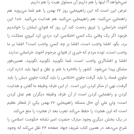
نمي‌خواهد؟! اينها را هم داريم آن مسئول هيت را هم داريم.
غرض اين است که اين راهپيمايي روز 22 بهمن را هم شما مي‌رويد هم
راهنمايي مي‌کنيد؛ هم راهپيمايي مي‌کنيد هم هدايت مي‌کنيد. خدا اين
آخوند خراساني را غريق رحمت کند آن روز که فتواي ايشان را خوانديم
فرمود اگر يک وقتي يک کسي اختلاسي کرد دزدي کرد آبروي مملکت را
برد، بگو، افشا واجب است، افشا بر چه کسي واجب است؟ افشا بر ما
واجب است، توده مردم که خبري از فتواي مرحوم آخوند خراساني ندارند.
افشا و افشاگري واجب است، شما نگوييد نگوييد نگوييد، همين‌طور
مشکل پيدا مي‌شود. کشور را بالاخره با علم و عقل و اينها بايد اداره کرد،
جلوي فساد را بايد گرفت جلوي اختلاس را بايد گرفت جلوي دبش را بايد
گرفت، نهي از منکر کردن اين است. از اين طرف وظيفه ما گفتن و هدايت
کردن و راهنمايي کردن است از آن طرف وظيفه ديگران هم عمل کردن
است؛ ولي علي أي حال مسئله راهپيمايي 22 بهمن يکي از شعائر عظيم
است که اين هجرت را حفظ مي‌کند تعرب بعد از هجرت را منع مي‌کند.
در يک بخش ديگري وجود مبارک حضرت امير نشانه حکومت اسلامي را
شرح مي‌دهد در همين کتاب شريف جهاد صفحه 66 نقل مي‌کند که وجود