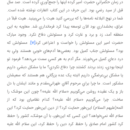
در زمان حکمراني حضرت امير کرده اينها را جمع‌آوري کرده است. صد سال
قبل از سيد رضي بود. اين حرف در اين کتاب الغارات نوشته شده است.
شما در نهج البلاغه نامه‌ها را که بررسي کنيد هيت را مي‌بينيد. هيت قبلاً در
عراق، بخشداري بود الآن توسعه پيدا کرد فرمانداري شد. معاويه به اين
منطقه آمد، زد و برد و غارت کرد و مسئولش دفاع نکرد. وجود مبارک
حضرت امير اين مسئولش را خواست و اعتراض کرد
[7]
. مسئولش که
بود؟ مسئولش جناب کميل بود. بعضي‌ها آدم‌هاي خوبي‌ هستند ولي به
درد دعاي کميل مي‌خورند. مگر آدم به هر کسي سمت مي‌دهد؟ فرمود تو
اينجا بودي، زدند بردند کشتند چرا دفاع نکردي؟ ما يا مشکل دبشي داريم
يا مشکل بي‌عرضگي داريم البته يک عده بزرگاني هم هستند که سعيشان
مشکور است. ما چرا براي مرحوم آقاي طهراني‌مقدم و مانند ايشان با دل
باز و يک عقيده روشن مي‌گوييم «سلام الله عليه»؟ چون اين موشک را
ساخت. چرا مي‌گوييم «سلام الله عليه»؟ کدام نظامي­ای بود که از
ائمه(عليهم السلام) اين‌طور حمايت کرد؟ از دين اين‌طور حمايت کرد؟ اين
سلام الله نمي‌خواهد؟ اين کسی که اين‌طور، با آن موشک، کشور را حفظ
کرد کشور امام صادق را حفظ کرد دين را حفظ کرد، اين سلام الله عليه