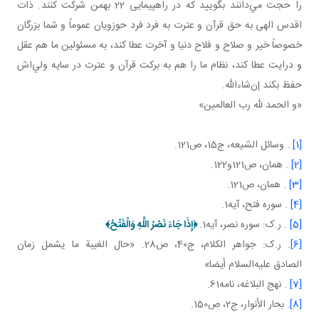
را حجت مي‌دانند بگوييد که در راهپيمايی 22 بهمن شرکت کنند. ذات
اقدس الهی به حق قرآن و عترت به فرد فرد حوزويان عموماً و شما بزرگان
خصوصاً خير و صلاح و فلاح دنيا و آخرت عطا کند، به مسئولين ما هم عقل
و درايت عطا کند، نظام ما را هم به برکت قرآن و عترت در سايه ولي‌اش
حفظ بکند إن‌شاءالله.
«و الحمد لله رب العالمين»
[1]
. وسائل الشيعه، ج15، ص121.
[2]
. همان، ص121و122.
[3]
. همان، ص121.
[4]
. سوره فتح، آيه1.
[5]
. ر.ک: سوره نصر، آيه1.
﴿
إِذَا جَاءَ نَصْرُ اللَّهِ وَالْفَتْحُ
﴾
[6]
. ر.ک: جواهر الکلام، ج40، ص28. «حال الغيبة ما يشمل زمان
الصادق عليه‌السلام أيضا»
[7]
. نهج البلاغه، نامه61.
[8]
. بحار الأنوار، ج‏2، ص150.