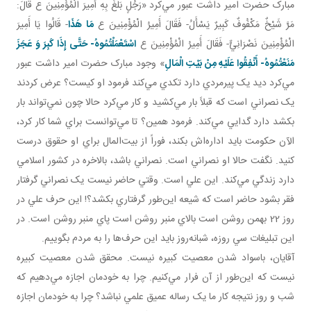
مبارک حضرت امير داشت عبور مي‌کرد «رَجُلٍ بَلَغَ بِهِ أَمِيرَ الْمُؤْمِنِينَ ع قَالَ:
مَرَّ شَيْخٌ مَكْفُوفٌ كَبِيرٌ يَسْأَلُ- فَقَالَ أَمِيرُ الْمُؤْمِنِينَ ع
مَا هَذَا
- قَالُوا يَا أَمِيرَ
الْمُؤْمِنِينَ نَصْرَانِيٌّ- فَقَالَ أَمِيرُ الْمُؤْمِنِينَ ع
اسْتَعْمَلْتُمُوهُ- حَتَّى إِذَا كَبِرَ وَ عَجَزَ
مَنَعْتُمُوهُ- أَنْفِقُوا عَلَيْهِ مِنْ بَيْتِ الْمَالِ
» وجود مبارک حضرت امير داشت عبور
مي‌کرد ديد يک پيرمردي دارد تکدي مي‌کند فرمود او کيست؟ عرض کردند
يک نصراني است که قبلاً بار مي‌کشيد و کار مي‌کرد حالا چون نمي‌تواند بار
بکشد دارد گدايي مي‌کند. فرمود همين؟ تا مي‌توانست براي شما کار کرد،
الآن حکومت بايد اداره‌اش بکند، فوراً از بيت‌المال براي او حقوق درست
کنيد. نگفت حالا او نصراني است. نصراني باشد، بالاخره در کشور اسلامي
دارد زندگي مي‌کند. اين علي است. وقتي حاضر نيست يک نصراني گرفتار
فقر بشود حاضر است که شيعه اين‌طور گرفتاري بکشد؟! اين حرف علي در
روز 22 بهمن روشن است بالاي منبر روشن است پاي منبر روشن است. در
اين تبليغات سي روزه، شبانه‌روز بايد اين حرف‌ها را به مردم بگوييم.
آقايان، باسواد شدن معصيت کبيره نيست. محقق شدن معصيت کبيره
نيست که اين‌طور از آن فرار مي‌کنيم. چرا به خودمان اجازه مي‌دهيم که
شب و روز نتيجه کار ما يک رساله عميق علمي نباشد؟ چرا به خودمان اجازه