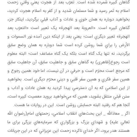
گناهان کبيره شمرده شده است. تعرّب بعد از هجرت يعني وقتي زحمت
اسلام به ثمر رسيد و شما مسلمان شديد و از کفر به اسلام هجرت کرديد،
بخواهيد دوباره به همان خوي و عادات و آداب قبلي برگرديد، اين­کار جزء
گناهان کبيره است. «العروبة بعد الهجرة» يک تعبير است «التعرّب بعد
الهجرة» تعبير ديگري است؛ يعني بعد از اينکه دين آمده نور السموات و
الأرض را براي شما روشن کرده است شما دوباره به همان وضع سابق
برگرديد، نه تنها يک گناه است بلکه يک گناه مضاعف است؛ البته معلوم
است رجوع(ظاهری) به گناهان سابق و جاهليت سابق، آن جاهليت سابق
که مرجع است محرّم است و حرفي در آن نيست، اما خود همين رجوع و
همين سفر فکري و همين سفر قلبي و ديني محرّم ديگري است. بخواهيد
از اين اسلامي که به آن دسترسي پيدا کرديد به همان عادات و آداب و
سنن قبلي منتقل بشويد، همين که مي‌خواهيد برويد معصيت کبيره است،
آنجا هم که رفتيد البته حسابش روشن است. اين در روايات ما هست.
اگر _ معاذالله _ اين بحث‌هاي انقلاب اسلامي، زحمتهای امام(رضوان الله
تعالي عليه) و شهداي بزرگ و بزرگواري که سرمايه‌هاي بزرگی برای ما
هستند هدر برود، اگر خداي ناکرده زحمت اين عزيزاني که در اين جريانات