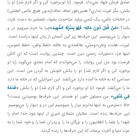
صادق فرمان جهاد نمي‌داد. فرمود: (با او برخورد کن و اگر لازم شد) او را
بکش، مگر غيرت نداري؟ همين‌طور صاف صاف(بدون هيچ عکس العملی)
در خانه‌ات باشي، يک کسي بيايد مزاحمت بشود، شمشير به دست غارت
بکند؟
«
مَنْ قُتِلَ دُونَ
م
َالِهِ- فَهُوَ بِمَنْزِلَةِ الشَّهِيدِ
»
چرا ما حرم می­رويم در و
ديوار را مي‌بوسيم. اين حرف‌ها زير اين آسمان از زبان اينها درآمده است.
غيرت، همّت، وطن‌دوستي، علاقمندي به عائله، حفظ وطن، حفظ ناموس،
اينها جزء دستورات رسمي دين است. چندين روايت است که اي کاش
فرصت بود من اين روايات را مي‌خواندم که امام صادق مي‌گويد (با او
برخورد کن و اگر لازم شد) او را بکش خونش به گردن من است. اين
صدامي که به خانه ما آمده دارد مي‌کشد. اين اسرائيلي که در خانه ما دارد
ما را مي‌کشد. فرمود (با او برخورد کن و اگر لازم شد) او را بکش
«
فَدَمُهُ
فِي عُنُقِي
»
من مسئول خون او هستم. اين حرف‌ها بوسيدني نيست؟
حالا دسترسي به اينها نداريم مزار را می­بوسيم اين در و ديوار را مي‌بوسيم.
اين حرف‌ها زنده است. ساليان متمادي خبري از اينها نبود خدا امام را
شهدا را علما را انقلابيون را و بزرگان ما را و پدران شما را و خود شما را به
عزت دنيا و آخرت برساند که اين حرف‌ها را زنده کرديد.