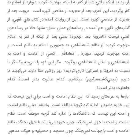
فرمود به اينکه وقتي شما از کفر به اسلام مهاجرت کرديد دوباره از اسلام به
کفر برگرديد، اين تعرّب بعد از هجرت از معاصي کبيره است. عروبت بعد از
هجرت از معاصي کبيره است. اين از روايات آمده در کتاب‌هاي فقهي، از
کتاب‌هاي فقهي هم آمده در رساله‌هاي عملي سابق؛ منتها حالا در رساله‌هاي
فعلي نيست «العروبة بعد الهجرة» يعني بعد از اينکه از کفر به اسلام
مهاجرت کرديد از نظام شاهنشاهي به جمهوري اسلام به نظام امامت و
امت مهاجرت کرديد، دوباره _ معاذالله _ کسي از امامت و امت به
شاهنشاهي و امثال شاهنشاهي برنگردد. مگر اين غزه را نمي‌بينيم؟ مگر ما
نسبت به آمريکا و اسرائيل کاري کرديم؟ روز روشن علناً دارند مي‌گويند ما
داريم (می­مي‌کّشيممی­آييم) می­کشيم. کدام طاغوت بدتر است؟ کدام
جاهليت بدتر است؟.
بارها به عرضتان رسيد که اين نظام امامت و امت براي اين نيست که
اين حوزه علميه را اداره کند گرچه موظف است. وظيفه اصلي نظام امامت
و امت اين نيست که دانشگاه‌ها را اداره کند گرچه موظف است. نظام
امامت و امت با جهل نمي‌جنگد، چون حوزه مي‌تواند با جهل بجنگد، نظام
امامت و امت با جهالت نمي‌جنگد چون مسجد و حسينيه و هيئات مذهبي