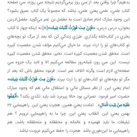
بدهيم؟ چرا وقتي بعد از سي روز برمي‌گرديم نتيجه سي روزه، سي صفحه
کتاب علمي، علمي يعني علمي، نباشد که مجموعاً يک کتاب عميق بشود؟
اين وجود مبارک امام صادق است به مفضل بن عمر مي‌گويد مفضل!درس
بخوان، درس درس،
«فَإِنْ مِتَ‏ فَوَرِّثْ‏ كُتُبَكَ‏ بَنِيك‏»
[8]
نه اينکه چهار تا کتاب
بخري در کتاب‌خانه بگذاري. طرزي زندگي کن که بعد از مرگ تو بچه‌هاي
تو کتاب‌هاي تو را ارث ببرند. ما خيال مي‌کنيم مؤلف شدن معصيت کبيره
است. محقق شدن معصيت کبيره است. نخير، محقق شدن معصيت کبيره
نيست. اين سي روز، شبانه‌روز مطالعه مي‌کنيم الا و لابد يک جزوه سي
صفحه‌اي لازم است وگرنه اتلاف عمر است. فرمود محقق باش که بعد از
مگر تو بچه‌هاي تو کتاب‌هاي تو را ارث ببرند
«فَإِنْ مِتَ‏ فَوَرِّثْ‏ كُتُبَكَ‏ بَنِيك‏»
امام يعني اين. از نظر مسائل مالي و استقلال مالي هم که وجود مبارک
حضرت امير فرمود: نصراني بود حالا پيرمرد شد بايد تکدي بکند؟ «
أَنْفِقُوا
عَلَيْهِ مِنْ بَيْتِ الْمَالِ
». امامت يعني همين. هجرت يعني اين. راهپيمايي 22
بهمن يعني اين. انقلاب يعني اين. چرا ما به راهپيمايي نرويم ؟ هم
تبليغات ما بايد فهميده و عالمانه و محققانه و متحققانه باشد، هم
راهپيمايي ما اين‌طوري باشد. هجرت را حفظ مي‌کنيم عروبت نباشد.