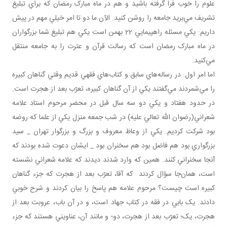
علوم را خوب فرا گرفته باشيد و هم در ماه مبارک رمضان که براي تبليغ
تشريف مي‌بريد جامعه را روشن کنيد. الآن ما دو تا امر خيلي مهم در پيش
داريم: يکي مسئله راهپيمايي 22 بهمن است يکي هم تبليغ شما بزرگواران
در ماه مبارک رمضان است که رسالت قرآن و عترت را به جامعه منتقل
مي‌کنيد.
اما امر اول: در رساله‌هاي سابق و کتاب‌هاي فقهي قديم وقتي گناهان کبيره
را مي‌شمردند مي‌گفتند يکي از آن گناهان کبيره، تعرّب بعد از هجرت است.
در حدود هفتاد و يکي دو سه سال قبل در محضر مرحوم استاد علامه
شعراني(رضوان الله تعالي عليه) در شب جمعه منزل يکي از علما که روضه
بود شرکت کرديم. يکي از وعاظ معروف و بزرگ و بزرگوار تهران _ سيد
بزرگواري بود هم فاضل بود هم سخنران بود _ ايشان دعوت شده بودند که
آنجا سخنراني کنند. همين که وارد شدند ديدند که علامه شعراني نشسته
است، همان‌جا سؤال کردند که آقا، تعرّب بعد از هجرت که جزء گناهان
کبيره است چيست؟ مرحوم علامه هم پاسخ را بيان کردند و شرح خوبي
دادند. يک بابي در فقه در کتاب جهاد است، و در آن باب، عروبت بعد از
هجرت، يک؛ تعرّب بعد از هجرت، دو؛ و مانند آن، عناويني هستند که جزء