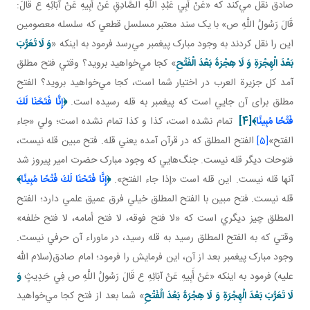
صادق نقل مي‌کند که «عَنْ أَبِي عَبْدِ اللَّهِ الصَّادِقِ عَنْ أَبِيهِ عَنْ آبَائِهِ ع قَالَ:
قَالَ رَسُولُ اللَّهِ ص» با يک سند معتبر مسلسل قطعي که سلسله معصومين
اين را نقل کردند به وجود مبارک پيغمبر مي‌رسد فرمود به اينکه «
وَ لَا تَعَرُّبَ
بَعْدَ الْهِجْرَةِ وَ لَا هِجْرَةَ بَعْدَ الْفَتْحِ
» کجا مي‌خواهيد برويد؟ وقتي فتح مطلق
آمد کل جزيرة العرب در اختيار شما است، کجا مي‌خواهيد برويد؟ الفتح
مطلق برای آن جايي است که پيغمبر به قله رسيده است.
﴿
إِنَّا فَتَحْنَا لَكَ
فَتْحًا مُبِينًا
﴾
[4]
تمام نشده است، کذا و کذا تمام نشده است؛ ولي «جاء
الفتح»
[5]
الفتح المطلق که در قرآن آمده يعني قله. فتح مبين قله نيست،
فتوحات ديگر قله نيست. جنگ‌هايي که وجود مبارک حضرت امير پيروز شد
آنها قله نيست. اين قله است «إذا جاء الفتح».
﴿
إِنَّا فَتَحْنَا لَكَ فَتْحًا مُبِينًا
﴾
قله نيست. فتح مبين با الفتح المطلق خيلي فرق عميق علمي دارد؛ الفتح
المطلق چيز ديگري است که «لا فتح فوقه، لا فتح أمامه، لا فتح خلفه»
وقتي که به الفتح المطلق رسيد به قله رسيد، در ماوراء آن حرفي نيست.
وجود مبارک پيغمبر بعد از آن، اين فرمايش را فرمود؛ امام صادق(سلام الله
عليه) فرمود به اينکه «عَنْ أَبِيهِ عَنْ آبَائِهِ ع قَالَ رَسُولُ اللَّهِ ص فِي حَدِيثٍ
وَ
لَا تَعَرُّبَ بَعْدَ الْهِجْرَةِ وَ لَا هِجْرَةَ بَعْدَ الْفَتْحِ
» شما بعد از فتح کجا مي‌خواهيد