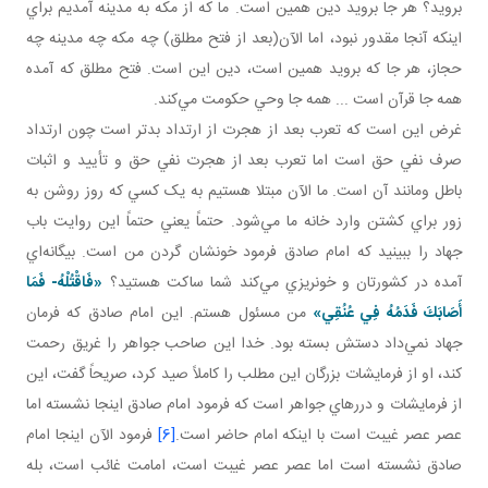
برويد؟ هر جا برويد دين همين است. ما که از مکه به مدينه آمديم براي
اينکه آنجا مقدور نبود، اما الآن(بعد از فتح مطلق) چه مکه چه مدينه چه
حجاز، هر جا که برويد همين است، دين اين است. فتح مطلق که آمده
همه جا قرآن است ... همه جا وحي حکومت مي‌کند.
غرض اين است که تعرب بعد از هجرت از ارتداد بدتر است چون ارتداد
صرف نفي حق است اما تعرب بعد از هجرت نفي حق و تأييد و اثبات
باطل ومانند آن است. ما الآن مبتلا هستيم به يک کسي که روز روشن به
زور براي کشتن وارد خانه ما مي‌شود. حتماً يعني حتماً اين روايت باب
جهاد را ببينيد که امام صادق فرمود خونشان گردن من است. بيگانه‌اي
آمده در کشورتان و خونريزي مي‌کند شما ساکت هستيد؟
«
فَاقْتُلْهُ- فَمَا
أَصَابَكَ فَدَمُهُ فِي عُنُقِي
»
من مسئول هستم. اين امام صادق که فرمان
جهاد نمي‌داد دستش بسته بود. خدا اين صاحب جواهر را غريق رحمت
کند، او از فرمايشات بزرگان اين مطلب را کاملاً صيد کرد، صريحاً گفت، اين
از فرمايشات و دررهاي جواهر است که فرمود امام صادق اينجا نشسته اما
عصر عصر غيبت است با اينکه امام حاضر است.
[6]
فرمود الآن اينجا امام
صادق نشسته است اما عصر عصر غيبت است، امامت غائب است، بله