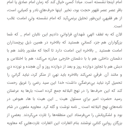
امام اينجا نشسته است. مبادا کسي خيال کند که زمان امام صادق يا امام
باقر عصر عصر ظهور حجت بود، نخير. اينها حرف‌هاي نادر و کميابي است،
از هر فقيهي اين‌طور تحليل برنمي‌آيد که امام نشسته ولي امامت غائب
است.
الآن که به لطف الهي شهداي فراواني داديم اين نائبان امام _ که شما
بزرگواران هم جزء کساني هستيد که بالاخره در همين ذيل پرچمداران
امامت هستيد _ بالاخره اين امامت دارد تا آنجا که مقدور باشد هم با
دشمنان داخلی هم با با دشمنان خارجی مبارزه مي‌کند؛ هم با اختلاس و
دبش هم با تجاوز دوازده روز و بعد از دوازده روز و آن هجده و نوزده دي
و مانند آن. فرقي نمي‌کند بالاخره بايد نهي از منکر کرد، نبايد گراني را
تحميل کرد نبايد بي‌عرضگي داشت؛ خدا اين سيد رضي را غريق رحمت
کند که اين حرف‌ها را در نهج البلاغه جمع کرده است؛ بارها به عرضتان
رسيد حضرت امير براي مسئول هيت _ اين هيت با هاء هبوض در
نامه‌هاي نهج البلاغه است _ نامه نوشت و گله کرد. معاويه ملعون در شام
بود و لشکريانش را مي‌فرستاد اين منطقه‌ها را غارت مي‌کردند. بعضي از
بزرگان روايي کتابي نوشتند بنام الغارات اين الغارات غارت‌هايي که معاويه