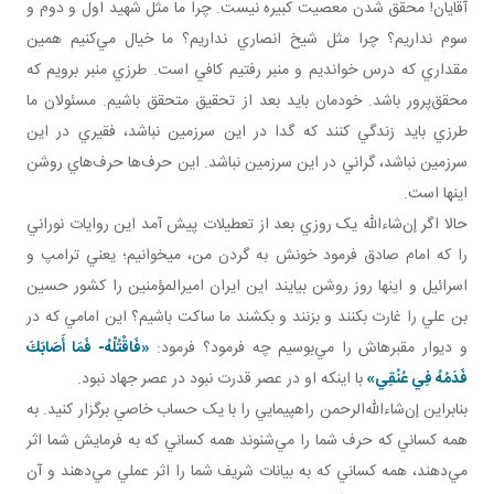
آقايان! محقق شدن معصيت کبيره نيست. چرا ما مثل شهيد اول و دوم و
سوم نداريم؟ چرا مثل شيخ انصاري نداريم؟ ما خيال مي‌کنيم همين
مقداري که درس خوانديم و منبر رفتيم کافي است. طرزي منبر برويم که
محقق‌پرور باشد. خودمان بايد بعد از تحقيق متحقق باشيم. مسئولان ما
طرزي بايد زندگي کنند که گدا در اين سرزمين نباشد، فقيري در اين
سرزمين نباشد، گراني در اين سرزمين نباشد. اين حرف‌ها حرف‌هاي روشن
اينها است.
حالا اگر إن‌شاءالله يک روزي بعد از تعطيلات پيش آمد اين روايات نوراني
را که امام صادق فرمود خونش به گردن من، می­خوانيم؛ يعني ترامپ و
اسرائيل و اينها روز روشن بيايند اين ايران اميرالمؤمنين را کشور حسين
بن علي را غارت بکنند و بزنند و بکشند ما ساکت باشيم؟ اين امامي که در
و ديوار مقبره­اش را مي‌بوسيم چه فرمود؟ فرمود:
«
فَاقْتُلْهُ- فَمَا أَصَابَكَ
فَدَمُهُ فِي عُنُقِي
»
با اينکه او در عصر قدرت نبود در عصر جهاد نبود.
بنابراين إن‌شاءالله‌الرحمن راهپيمايي را با يک حساب خاصي برگزار کنيد. به
همه کساني که حرف شما را مي‌شنوند همه کساني که به فرمايش شما اثر
مي‌دهند، همه کساني که به بيانات شريف شما را اثر عملي مي‌دهند و آن