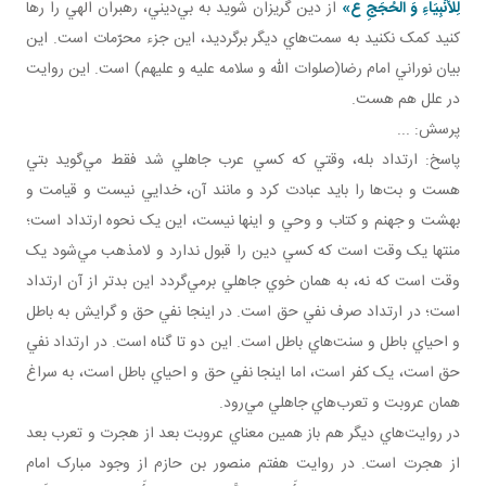
لِلْأَنْبِيَاءِ وَ الْحُجَجِ ع»
از دين گريزان شويد به بي‌ديني، رهبران الهي را رها
کنيد کمک نکنيد به سمت‌هاي ديگر برگرديد، اين جزء محرّمات است. اين
بيان نوراني امام رضا(صلوات الله و سلامه عليه و عليهم) است. اين روايت
در علل هم هست.
پرسش: ...
پاسخ: ارتداد بله، وقتي که کسي عرب جاهلي شد فقط مي‌گويد بتي
هست و بت‌ها را بايد عبادت کرد و مانند آن، خدايي نيست و قيامت و
بهشت و جهنم و کتاب و وحي و اينها نيست، اين يک نحوه ارتداد است؛
منتها يک وقت است که کسي دين را قبول ندارد و لامذهب مي‌شود يک
وقت است که نه، به همان خوي جاهلي برمي‌گردد اين بدتر از آن ارتداد
است؛ در ارتداد صرف نفي حق است. در اينجا نفي حق و گرايش به باطل
و احياي باطل و سنت‌هاي باطل است. اين دو تا گناه است. در ارتداد نفي
حق است، يک کفر است، اما اينجا نفي حق و احياي باطل است، به سراغ
همان عروبت و تعرب‌هاي جاهلي مي‌رود.
در روايت‌هاي ديگر هم باز همين معناي عروبت بعد از هجرت و تعرب بعد
از هجرت است. در روايت هفتم منصور بن حازم از وجود مبارک امام