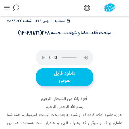
مباحث فقه ـ قضا و شهادت ـ جلسه
سه‌شنبه 21 بهمن 1404
شناسه:
7889344
268(1404/11/21) - دفتر
مباحث فقه ـ قضا و شهادت ـ جلسه 268(1404/11/21)
دانلود فایل
صوتی
أعوذ بالله من الشيطان الرجيم
بسم الله الرحمن الرحيم
حوزه علميه اعلام کرده که از شنبه به بعد بحث نيست. اميدواريم همه شما
علماي بزرگ و بزرگوار که رهبران الهي و هاديان امت هستيد، هم اين