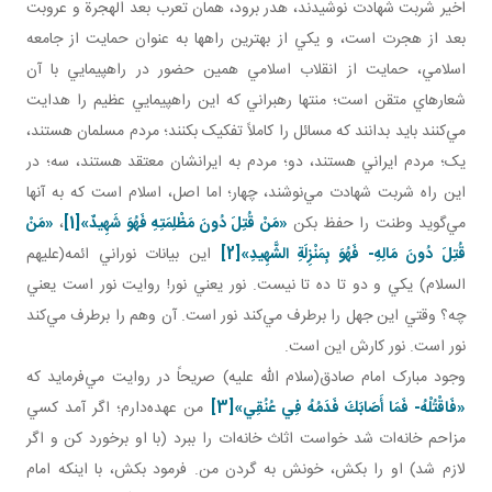
اخير شربت شهادت نوشيدند، هدر برود، همان تعرب بعد الهجرة و عروبت
بعد از هجرت است، و يکي از بهترين راه­ها به عنوان حمايت از جامعه
اسلامي، حمايت از انقلاب اسلامي همين حضور در راهپيمايي با آن
شعارهاي متقن است؛ منتها رهبراني که اين راهپيمايي عظيم را هدايت
مي‌کنند بايد بدانند که مسائل را کاملاً تفکيک بکنند؛ مردم مسلمان‌ هستند،
يک؛ مردم ايراني‌ هستند، دو؛ مردم به ايرانشان معتقد هستند، سه؛ در
اين راه شربت شهادت مي‌نوشند، چهار؛ اما اصل، اسلام است که به آنها
مي‌گويد وطنت را حفظ بکن
«
مَنْ قُتِلَ دُونَ مَظْلِمَتِهِ فَهُوَ شَهِيدٌ
»
[1]
،
«
مَنْ
قُتِلَ دُونَ
م
َالِهِ- فَهُوَ بِمَنْزِلَةِ الشَّهِيدِ
»
[2]
اين بيانات نوراني ائمه(عليهم
السلام) يکي و دو تا ده تا نيست. نور يعني نور! روايت نور است يعني
چه؟ وقتي اين جهل را برطرف مي‌کند نور است. آن وهم را برطرف مي‌کند
نور است. نور کارش اين است.
وجود مبارک امام صادق(سلام الله عليه) صريحاً در روايت مي‌فرمايد که
«
فَاقْتُلْهُ- فَمَا أَصَابَكَ فَدَمُهُ فِي عُنُقِي
»
[3]
من عهده‌دارم؛ اگر آمد کسي
مزاحم خانه‌ات شد خواست اثاث خانه‌ات را ببرد (با او برخورد کن و اگر
لازم شد) او را بکش، خونش به گردن من. فرمود بکش، با اينکه امام