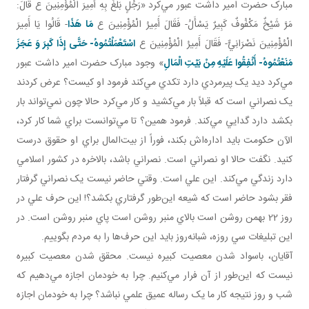
مبارک حضرت امير داشت عبور مي‌کرد «رَجُلٍ بَلَغَ بِهِ أَمِيرَ الْمُؤْمِنِينَ ع قَالَ:
مَرَّ شَيْخٌ مَكْفُوفٌ كَبِيرٌ يَسْأَلُ- فَقَالَ أَمِيرُ الْمُؤْمِنِينَ ع
مَا هَذَا
- قَالُوا يَا أَمِيرَ
الْمُؤْمِنِينَ نَصْرَانِيٌّ- فَقَالَ أَمِيرُ الْمُؤْمِنِينَ ع
اسْتَعْمَلْتُمُوهُ- حَتَّى إِذَا كَبِرَ وَ عَجَزَ
مَنَعْتُمُوهُ- أَنْفِقُوا عَلَيْهِ مِنْ بَيْتِ الْمَالِ
» وجود مبارک حضرت امير داشت عبور
مي‌کرد ديد يک پيرمردي دارد تکدي مي‌کند فرمود او کيست؟ عرض کردند
يک نصراني است که قبلاً بار مي‌کشيد و کار مي‌کرد حالا چون نمي‌تواند بار
بکشد دارد گدايي مي‌کند. فرمود همين؟ تا مي‌توانست براي شما کار کرد،
الآن حکومت بايد اداره‌اش بکند، فوراً از بيت‌المال براي او حقوق درست
کنيد. نگفت حالا او نصراني است. نصراني باشد، بالاخره در کشور اسلامي
دارد زندگي مي‌کند. اين علي است. وقتي حاضر نيست يک نصراني گرفتار
فقر بشود حاضر است که شيعه اين‌طور گرفتاري بکشد؟! اين حرف علي در
روز 22 بهمن روشن است بالاي منبر روشن است پاي منبر روشن است. در
اين تبليغات سي روزه، شبانه‌روز بايد اين حرف‌ها را به مردم بگوييم.
آقايان، باسواد شدن معصيت کبيره نيست. محقق شدن معصيت کبيره
نيست که اين‌طور از آن فرار مي‌کنيم. چرا به خودمان اجازه مي‌دهيم که
شب و روز نتيجه کار ما يک رساله عميق علمي نباشد؟ چرا به خودمان اجازه