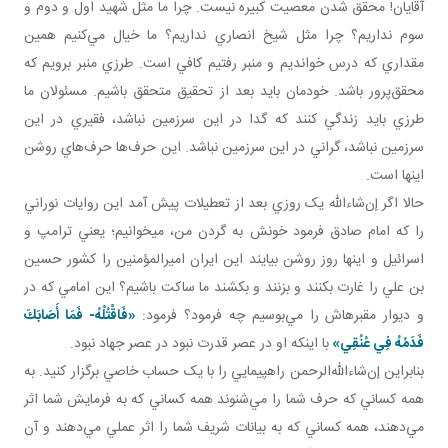
آقايان! محقق شدن معصيت کبيره نيست. چرا ما مثل شهيد اول و دوم و
سوم نداريم؟ چرا مثل شيخ انصاري نداريم؟ ما خيال مي‌کنيم همين
مقداري که درس خوانديم و منبر رفتيم کافي است. طرزي منبر برويم که
محقق‌پرور باشد. خودمان بايد بعد از تحقيق متحقق باشيم. مسئولان ما
طرزي بايد زندگي کنند که گدا در اين سرزمين نباشد، فقيري در اين
سرزمين نباشد، گراني در اين سرزمين نباشد. اين حرف‌ها حرف‌هاي روشن
اينها است.
حالا اگر إن‌شاءالله يک روزي بعد از تعطيلات پيش آمد اين روايات نوراني
را که امام صادق فرمود خونش به گردن من، می­خوانيم؛ يعني ترامپ و
اسرائيل و اينها روز روشن بيايند اين ايران اميرالمؤمنين را کشور حسين
بن علي را غارت بکنند و بزنند و بکشند ما ساکت باشيم؟ اين امامي که در
و ديوار مقبره­اش را مي‌بوسيم چه فرمود؟ فرمود:
«
فَاقْتُلْهُ- فَمَا أَصَابَكَ
فَدَمُهُ فِي عُنُقِي
»
با اينکه او در عصر قدرت نبود در عصر جهاد نبود.
بنابراين إن‌شاءالله‌الرحمن راهپيمايي را با يک حساب خاصي برگزار کنيد. به
همه کساني که حرف شما را مي‌شنوند همه کساني که به فرمايش شما اثر
مي‌دهند، همه کساني که به بيانات شريف شما را اثر عملي مي‌دهند و آن