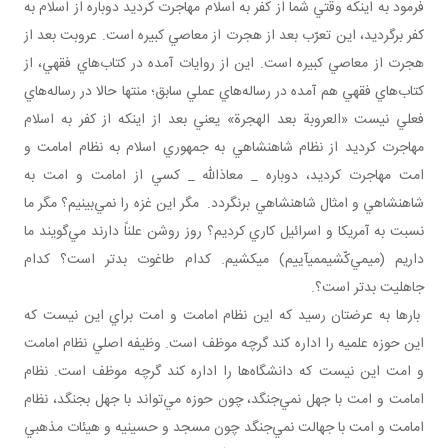
فرمود به اينکه وقتي شما از کفر به اسلام مهاجرت کرديد دوباره از اسلام به
کفر برگرديد، اين تعرّب بعد از هجرت از معاصي کبيره است. عروبت بعد از
هجرت از معاصي کبيره است. اين از روايات آمده در کتاب‌هاي فقهي، از
کتاب‌هاي فقهي هم آمده در رساله‌هاي عملي سابق؛ منتها حالا در رساله‌هاي
فعلي نيست «العروبة بعد الهجرة» يعني بعد از اينکه از کفر به اسلام
مهاجرت کرديد از نظام شاهنشاهي به جمهوري اسلام به نظام امامت و
امت مهاجرت کرديد، دوباره _ معاذالله _ کسي از امامت و امت به
شاهنشاهي و امثال شاهنشاهي برنگردد. مگر اين غزه را نمي‌بينيم؟ مگر ما
نسبت به آمريکا و اسرائيل کاري کرديم؟ روز روشن علناً دارند مي‌گويند ما
داريم (می­مي‌کّشيممی­آييم) می­کشيم. کدام طاغوت بدتر است؟ کدام
جاهليت بدتر است؟.
بارها به عرضتان رسيد که اين نظام امامت و امت براي اين نيست که
اين حوزه علميه را اداره کند گرچه موظف است. وظيفه اصلي نظام امامت
و امت اين نيست که دانشگاه‌ها را اداره کند گرچه موظف است. نظام
امامت و امت با جهل نمي‌جنگد، چون حوزه مي‌تواند با جهل بجنگد، نظام
امامت و امت با جهالت نمي‌جنگد چون مسجد و حسينيه و هيئات مذهبي