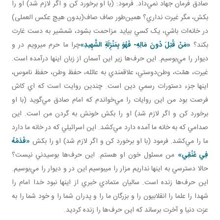
صادق فرمان جهاد نمي‌داد. فرمود: (با او برخورد کن و اگر لازم شد) او را
بکش، مگر غيرت نداري؟ همين‌طور صاف صاف(بدون هيچ عکس العملی)
در خانه‌ات باشي، يک کسي بيايد مزاحمت بشود، شمشير به دست غارت
بکند؟
«
مَنْ قُتِلَ دُونَ
م
َالِهِ- فَهُوَ بِمَنْزِلَةِ الشَّهِيدِ
»
چرا ما حرم می­رويم در و
ديوار را مي‌بوسيم. اين حرف‌ها زير اين آسمان از زبان اينها درآمده است.
غيرت، همّت، وطن‌دوستي، علاقمندي به عائله، حفظ وطن، حفظ ناموس،
اينها جزء دستورات رسمي دين است. چندين روايت است که اي کاش
فرصت بود من اين روايات را مي‌خواندم که امام صادق مي‌گويد (با او
برخورد کن و اگر لازم شد) او را بکش خونش به گردن من است. اين
صدامي که به خانه ما آمده دارد مي‌کشد. اين اسرائيلي که در خانه ما دارد
ما را مي‌کشد. فرمود (با او برخورد کن و اگر لازم شد) او را بکش
«
فَدَمُهُ
فِي عُنُقِي
»
من مسئول خون او هستم. اين حرف‌ها بوسيدني نيست؟
حالا دسترسي به اينها نداريم مزار را می­بوسيم اين در و ديوار را مي‌بوسيم.
اين حرف‌ها زنده است. ساليان متمادي خبري از اينها نبود خدا امام را
شهدا را علما را انقلابيون را و بزرگان ما را و پدران شما را و خود شما را به
عزت دنيا و آخرت برساند که اين حرف‌ها را زنده کرديد.