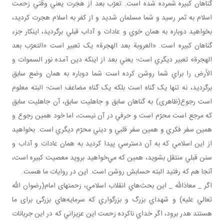
گناهان کبيره شمرده شده است. تعرّب بعد از هجرت يعني وقتي زحمت
اسلام به ثمر رسيد و شما مسلمان شديد و از کفر به اسلام هجرت کرديد،
بخواهيد دوباره به همان خوي و عادات و آداب قبلي برگرديد، اين­کار جزء
گناهان کبيره است. «العروبة بعد الهجرة» يک تعبير است «التعرّب بعد
الهجرة» تعبير ديگري است؛ يعني بعد از اينکه دين آمده نور السموات و
الأرض را براي شما روشن کرده است شما دوباره به همان وضع سابق
برگرديد، نه تنها يک گناه است بلکه يک گناه مضاعف است؛ البته معلوم
است رجوع(ظاهری) به گناهان سابق و جاهليت سابق، آن جاهليت سابق
که مرجع است محرّم است و حرفي در آن نيست، اما خود همين رجوع و
همين سفر فکري و همين سفر قلبي و ديني محرّم ديگري است. بخواهيد
از اين اسلامي که به آن دسترسي پيدا کرديد به همان عادات و آداب و
سنن قبلي منتقل بشويد، همين که مي‌خواهيد برويد معصيت کبيره است،
آنجا هم که رفتيد البته حسابش روشن است. اين در روايات ما هست.
اگر _ معاذالله _ اين بحث‌هاي انقلاب اسلامي، زحمتهای امام(رضوان الله
تعالي عليه) و شهداي بزرگ و بزرگواري که سرمايه‌هاي بزرگی برای ما
هستند هدر برود، اگر خداي ناکرده زحمت اين عزيزاني که در اين جريانات