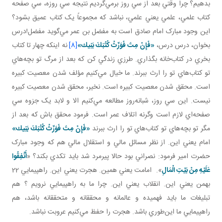
بدهيم؟ چرا وقتي بعد از سي روز برمي‌گرديم نتيجه سي روزه، سي صفحه
کتاب علمي، علمي يعني علمي، نباشد که مجموعاً يک کتاب عميق بشود؟
اين وجود مبارک امام صادق است به مفضل بن عمر مي‌گويد مفضل!درس
بخوان، درس درس،
«فَإِنْ مِتَ‏ فَوَرِّثْ‏ كُتُبَكَ‏ بَنِيك‏»
[8]
نه اينکه چهار تا کتاب
بخري در کتاب‌خانه بگذاري. طرزي زندگي کن که بعد از مرگ تو بچه‌هاي
تو کتاب‌هاي تو را ارث ببرند. ما خيال مي‌کنيم مؤلف شدن معصيت کبيره
است. محقق شدن معصيت کبيره است. نخير، محقق شدن معصيت کبيره
نيست. اين سي روز، شبانه‌روز مطالعه مي‌کنيم الا و لابد يک جزوه سي
صفحه‌اي لازم است وگرنه اتلاف عمر است. فرمود محقق باش که بعد از
مگر تو بچه‌هاي تو کتاب‌هاي تو را ارث ببرند
«فَإِنْ مِتَ‏ فَوَرِّثْ‏ كُتُبَكَ‏ بَنِيك‏»
امام يعني اين. از نظر مسائل مالي و استقلال مالي هم که وجود مبارک
حضرت امير فرمود: نصراني بود حالا پيرمرد شد بايد تکدي بکند؟ «
أَنْفِقُوا
عَلَيْهِ مِنْ بَيْتِ الْمَالِ
». امامت يعني همين. هجرت يعني اين. راهپيمايي 22
بهمن يعني اين. انقلاب يعني اين. چرا ما به راهپيمايي نرويم ؟ هم
تبليغات ما بايد فهميده و عالمانه و محققانه و متحققانه باشد، هم
راهپيمايي ما اين‌طوري باشد. هجرت را حفظ مي‌کنيم عروبت نباشد.