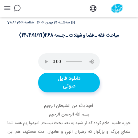
مباحث فقه ـ قضا و شهادت ـ جلسه
سه‌شنبه 21 بهمن 1404
شناسه:
7889344
268(1404/11/21) - دفتر
مباحث فقه ـ قضا و شهادت ـ جلسه 268(1404/11/21)
دانلود فایل
صوتی
أعوذ بالله من الشيطان الرجيم
بسم الله الرحمن الرحيم
حوزه علميه اعلام کرده که از شنبه به بعد بحث نيست. اميدواريم همه شما
علماي بزرگ و بزرگوار که رهبران الهي و هاديان امت هستيد، هم اين