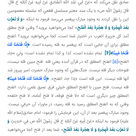
صادق نقل مي‌کند که «عَنْ أَبِي عَبْدِ اللَّهِ الصَّادِقِ عَنْ أَبِيهِ عَنْ آبَائِهِ ع قَالَ:
قَالَ رَسُولُ اللَّهِ ص» با يک سند معتبر مسلسل قطعي که سلسله معصومين
اين را نقل کردند به وجود مبارک پيغمبر مي‌رسد فرمود به اينکه «
وَ لَا تَعَرُّبَ
بَعْدَ الْهِجْرَةِ وَ لَا هِجْرَةَ بَعْدَ الْفَتْحِ
» کجا مي‌خواهيد برويد؟ وقتي فتح مطلق
آمد کل جزيرة العرب در اختيار شما است، کجا مي‌خواهيد برويد؟ الفتح
مطلق برای آن جايي است که پيغمبر به قله رسيده است.
﴿
إِنَّا فَتَحْنَا لَكَ
فَتْحًا مُبِينًا
﴾
[4]
تمام نشده است، کذا و کذا تمام نشده است؛ ولي «جاء
الفتح»
[5]
الفتح المطلق که در قرآن آمده يعني قله. فتح مبين قله نيست،
فتوحات ديگر قله نيست. جنگ‌هايي که وجود مبارک حضرت امير پيروز شد
آنها قله نيست. اين قله است «إذا جاء الفتح».
﴿
إِنَّا فَتَحْنَا لَكَ فَتْحًا مُبِينًا
﴾
قله نيست. فتح مبين با الفتح المطلق خيلي فرق عميق علمي دارد؛ الفتح
المطلق چيز ديگري است که «لا فتح فوقه، لا فتح أمامه، لا فتح خلفه»
وقتي که به الفتح المطلق رسيد به قله رسيد، در ماوراء آن حرفي نيست.
وجود مبارک پيغمبر بعد از آن، اين فرمايش را فرمود؛ امام صادق(سلام الله
عليه) فرمود به اينکه «عَنْ أَبِيهِ عَنْ آبَائِهِ ع قَالَ رَسُولُ اللَّهِ ص فِي حَدِيثٍ
وَ
لَا تَعَرُّبَ بَعْدَ الْهِجْرَةِ وَ لَا هِجْرَةَ بَعْدَ الْفَتْحِ
» شما بعد از فتح کجا مي‌خواهيد