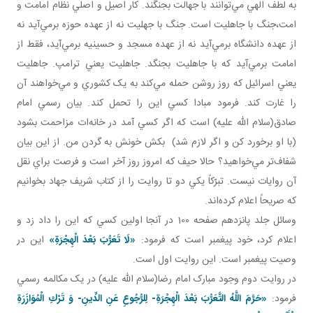
به لطف الهي مي‌توانند با جهالت بجنگند. کار اصيل و اصلي نظام امامت و
امت،جنگ با جاهليت است. جنگ با جهليت نه از عهده حوزه برمي‌آيد نه
از عهده دانشگاه برمي‌آيد نه از عهده مسجد و حسينيه برمي‌آيد، فقط از
امامت برمي‌آيد که با جاهليت بجنگد. جاهليت يعني ترامپ. جاهليت
يعني اسرائيل که روز روشن حمله مي‌کند به يک کشوري و مي‌خواهند آن
را غارت کند. فرمود مبادا کسي اين را تحمل کند. بيان رسمي امام
صادق(سلام الله عليه) است که اگر کسي آمد در خانه‌ات مزاحمت بشود
(با او برخورد کن و اگر لازم شد) بکش خونش به گردن من. از اين بيان
شفاف‌تر مي‌خواهيد؟ حالا حيف که امروز روز آخر است و فرصت براي نقل
آن روايات نيست. تبرّکاً يکي دو تا روايت را از کتاب شريف جهاد بخوانيم
که صريحاً اعلام کرده‌اند.
وسائل جلد پانزدهم صفحه 100 در آنجا اولين کسي که اين را داد زد و
اعلام کرد، خود پيغمبر است که فرمود:
«
لَا تَعَرُّبَ بَعْدَ الْهِجْرَةِ
»
اين در
وصيت پيغمبر است. اين روايت اول است.
در روايت دوم وجود مبارک امام رضا(سلام الله عليه) در يک مکالمه رسمي‌
فرمود:
«
حَرَّمَ اللَّهُ التَّعَرُّبَ بَعْدَ الْهِجْرَةِ- لِلرُّجُوعِ عَنِ الدِّينِ- وَ تَرْكِ الْمُوَازَرَةِ