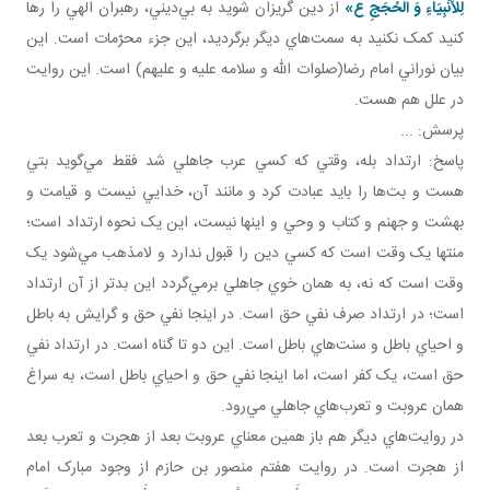
لِلْأَنْبِيَاءِ وَ الْحُجَجِ ع»
از دين گريزان شويد به بي‌ديني، رهبران الهي را رها
کنيد کمک نکنيد به سمت‌هاي ديگر برگرديد، اين جزء محرّمات است. اين
بيان نوراني امام رضا(صلوات الله و سلامه عليه و عليهم) است. اين روايت
در علل هم هست.
پرسش: ...
پاسخ: ارتداد بله، وقتي که کسي عرب جاهلي شد فقط مي‌گويد بتي
هست و بت‌ها را بايد عبادت کرد و مانند آن، خدايي نيست و قيامت و
بهشت و جهنم و کتاب و وحي و اينها نيست، اين يک نحوه ارتداد است؛
منتها يک وقت است که کسي دين را قبول ندارد و لامذهب مي‌شود يک
وقت است که نه، به همان خوي جاهلي برمي‌گردد اين بدتر از آن ارتداد
است؛ در ارتداد صرف نفي حق است. در اينجا نفي حق و گرايش به باطل
و احياي باطل و سنت‌هاي باطل است. اين دو تا گناه است. در ارتداد نفي
حق است، يک کفر است، اما اينجا نفي حق و احياي باطل است، به سراغ
همان عروبت و تعرب‌هاي جاهلي مي‌رود.
در روايت‌هاي ديگر هم باز همين معناي عروبت بعد از هجرت و تعرب بعد
از هجرت است. در روايت هفتم منصور بن حازم از وجود مبارک امام