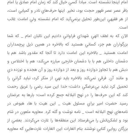
امام اينجا نشسته است. مبادا کسي خيال کند که زمان امام صادق يا امام
باقر عصر عصر ظهور حجت بود، نخير. اينها حرف‌هاي نادر و کميابي است،
از هر فقيهي اين‌طور تحليل برنمي‌آيد که امام نشسته ولي امامت غائب
است.
الآن که به لطف الهي شهداي فراواني داديم اين نائبان امام _ که شما
بزرگواران هم جزء کساني هستيد که بالاخره در همين ذيل پرچمداران
امامت هستيد _ بالاخره اين امامت دارد تا آنجا که مقدور باشد هم با
دشمنان داخلی هم با با دشمنان خارجی مبارزه مي‌کند؛ هم با اختلاس و
دبش هم با تجاوز دوازده روز و بعد از دوازده روز و آن هجده و نوزده دي
و مانند آن. فرقي نمي‌کند بالاخره بايد نهي از منکر کرد، نبايد گراني را
تحميل کرد نبايد بي‌عرضگي داشت؛ خدا اين سيد رضي را غريق رحمت
کند که اين حرف‌ها را در نهج البلاغه جمع کرده است؛ بارها به عرضتان
رسيد حضرت امير براي مسئول هيت _ اين هيت با هاء هبوض در
نامه‌هاي نهج البلاغه است _ نامه نوشت و گله کرد. معاويه ملعون در شام
بود و لشکريانش را مي‌فرستاد اين منطقه‌ها را غارت مي‌کردند. بعضي از
بزرگان روايي کتابي نوشتند بنام الغارات اين الغارات غارت‌هايي که معاويه