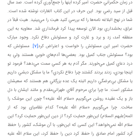
در زمان حکمراني حضرت امير کرده اينها را جمع‌آوري کرده است. صد سال
قبل از سيد رضي بود. اين حرف در اين کتاب الغارات نوشته شده است.
شما در نهج البلاغه نامه‌ها را که بررسي کنيد هيت را مي‌بينيد. هيت قبلاً در
عراق، بخشداري بود الآن توسعه پيدا کرد فرمانداري شد. معاويه به اين
منطقه آمد، زد و برد و غارت کرد و مسئولش دفاع نکرد. وجود مبارک
حضرت امير اين مسئولش را خواست و اعتراض کرد
[7]
. مسئولش که
بود؟ مسئولش جناب کميل بود. بعضي‌ها آدم‌هاي خوبي‌ هستند ولي به
درد دعاي کميل مي‌خورند. مگر آدم به هر کسي سمت مي‌دهد؟ فرمود تو
اينجا بودي، زدند بردند کشتند چرا دفاع نکردي؟ ما يا مشکل دبشي داريم
يا مشکل بي‌عرضگي داريم البته يک عده بزرگاني هم هستند که سعيشان
مشکور است. ما چرا براي مرحوم آقاي طهراني‌مقدم و مانند ايشان با دل
باز و يک عقيده روشن مي‌گوييم «سلام الله عليه»؟ چون اين موشک را
ساخت. چرا مي‌گوييم «سلام الله عليه»؟ کدام نظامي­ای بود که از
ائمه(عليهم السلام) اين‌طور حمايت کرد؟ از دين اين‌طور حمايت کرد؟ اين
سلام الله نمي‌خواهد؟ اين کسی که اين‌طور، با آن موشک، کشور را حفظ
کرد کشور امام صادق را حفظ کرد دين را حفظ کرد، اين سلام الله عليه