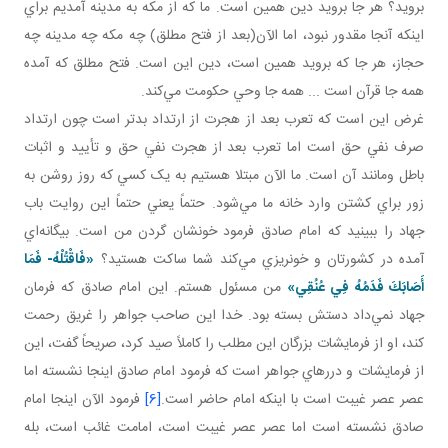
برويد؟ هر جا برويد دين همين است. ما که از مکه به مدينه آمديم براي
اينکه آنجا مقدور نبود، اما الآن(بعد از فتح مطلق) چه مکه چه مدينه چه
حجاز، هر جا که برويد همين است، دين اين است. فتح مطلق که آمده
همه جا قرآن است ... همه جا وحي حکومت مي‌کند.
غرض اين است که تعرب بعد از هجرت از ارتداد بدتر است چون ارتداد
صرف نفي حق است اما تعرب بعد از هجرت نفي حق و تأييد و اثبات
باطل ومانند آن است. ما الآن مبتلا هستيم به يک کسي که روز روشن به
زور براي کشتن وارد خانه ما مي‌شود. حتماً يعني حتماً اين روايت باب
جهاد را ببينيد که امام صادق فرمود خونشان گردن من است. بيگانه‌اي
آمده در کشورتان و خونريزي مي‌کند شما ساکت هستيد؟
«
فَاقْتُلْهُ- فَمَا
أَصَابَكَ فَدَمُهُ فِي عُنُقِي
»
من مسئول هستم. اين امام صادق که فرمان
جهاد نمي‌داد دستش بسته بود. خدا اين صاحب جواهر را غريق رحمت
کند، او از فرمايشات بزرگان اين مطلب را کاملاً صيد کرد، صريحاً گفت، اين
از فرمايشات و دررهاي جواهر است که فرمود امام صادق اينجا نشسته اما
عصر عصر غيبت است با اينکه امام حاضر است.
[6]
فرمود الآن اينجا امام
صادق نشسته است اما عصر عصر غيبت است، امامت غائب است، بله