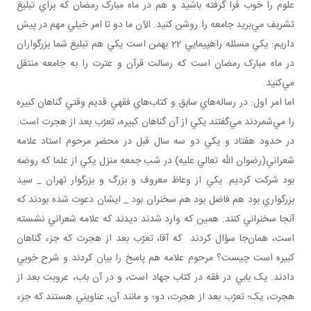
علوم را خوب فرا گرفته باشيد و هم در ماه مبارک رمضان که براي تبليغ
تشريف مي‌بريد جامعه را روشن کنيد. الآن ما دو تا امر خيلي مهم در پيش
داريم: يکي مسئله راهپيمايي 22 بهمن است يکي هم تبليغ شما بزرگواران
در ماه مبارک رمضان است که رسالت قرآن و عترت را به جامعه منتقل
مي‌کنيد.
اما امر اول: در رساله‌هاي سابق و کتاب‌هاي فقهي قديم وقتي گناهان کبيره
را مي‌شمردند مي‌گفتند يکي از آن گناهان کبيره، تعرّب بعد از هجرت است.
در حدود هفتاد و يکي دو سه سال قبل در محضر مرحوم استاد علامه
شعراني(رضوان الله تعالي عليه) در شب جمعه منزل يکي از علما که روضه
بود شرکت کرديم. يکي از وعاظ معروف و بزرگ و بزرگوار تهران _ سيد
بزرگواري بود هم فاضل بود هم سخنران بود _ ايشان دعوت شده بودند که
آنجا سخنراني کنند. همين که وارد شدند ديدند که علامه شعراني نشسته
است، همان‌جا سؤال کردند که آقا، تعرّب بعد از هجرت که جزء گناهان
کبيره است چيست؟ مرحوم علامه هم پاسخ را بيان کردند و شرح خوبي
دادند. يک بابي در فقه در کتاب جهاد است، و در آن باب، عروبت بعد از
هجرت، يک؛ تعرّب بعد از هجرت، دو؛ و مانند آن، عناويني هستند که جزء