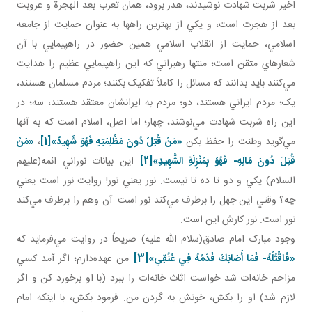
اخير شربت شهادت نوشيدند، هدر برود، همان تعرب بعد الهجرة و عروبت
بعد از هجرت است، و يکي از بهترين راه­ها به عنوان حمايت از جامعه
اسلامي، حمايت از انقلاب اسلامي همين حضور در راهپيمايي با آن
شعارهاي متقن است؛ منتها رهبراني که اين راهپيمايي عظيم را هدايت
مي‌کنند بايد بدانند که مسائل را کاملاً تفکيک بکنند؛ مردم مسلمان‌ هستند،
يک؛ مردم ايراني‌ هستند، دو؛ مردم به ايرانشان معتقد هستند، سه؛ در
اين راه شربت شهادت مي‌نوشند، چهار؛ اما اصل، اسلام است که به آنها
مي‌گويد وطنت را حفظ بکن
«
مَنْ قُتِلَ دُونَ مَظْلِمَتِهِ فَهُوَ شَهِيدٌ
»
[1]
،
«
مَنْ
قُتِلَ دُونَ
م
َالِهِ- فَهُوَ بِمَنْزِلَةِ الشَّهِيدِ
»
[2]
اين بيانات نوراني ائمه(عليهم
السلام) يکي و دو تا ده تا نيست. نور يعني نور! روايت نور است يعني
چه؟ وقتي اين جهل را برطرف مي‌کند نور است. آن وهم را برطرف مي‌کند
نور است. نور کارش اين است.
وجود مبارک امام صادق(سلام الله عليه) صريحاً در روايت مي‌فرمايد که
«
فَاقْتُلْهُ- فَمَا أَصَابَكَ فَدَمُهُ فِي عُنُقِي
»
[3]
من عهده‌دارم؛ اگر آمد کسي
مزاحم خانه‌ات شد خواست اثاث خانه‌ات را ببرد (با او برخورد کن و اگر
لازم شد) او را بکش، خونش به گردن من. فرمود بکش، با اينکه امام