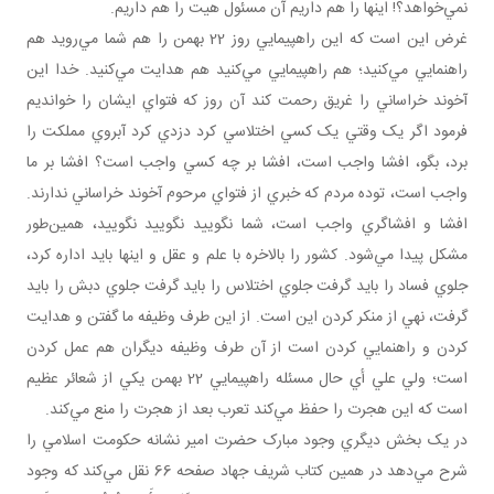
نمي‌خواهد؟! اينها را هم داريم آن مسئول هيت را هم داريم.
غرض اين است که اين راهپيمايي روز 22 بهمن را هم شما مي‌رويد هم
راهنمايي مي‌کنيد؛ هم راهپيمايي مي‌کنيد هم هدايت مي‌کنيد. خدا اين
آخوند خراساني را غريق رحمت کند آن روز که فتواي ايشان را خوانديم
فرمود اگر يک وقتي يک کسي اختلاسي کرد دزدي کرد آبروي مملکت را
برد، بگو، افشا واجب است، افشا بر چه کسي واجب است؟ افشا بر ما
واجب است، توده مردم که خبري از فتواي مرحوم آخوند خراساني ندارند.
افشا و افشاگري واجب است، شما نگوييد نگوييد نگوييد، همين‌طور
مشکل پيدا مي‌شود. کشور را بالاخره با علم و عقل و اينها بايد اداره کرد،
جلوي فساد را بايد گرفت جلوي اختلاس را بايد گرفت جلوي دبش را بايد
گرفت، نهي از منکر کردن اين است. از اين طرف وظيفه ما گفتن و هدايت
کردن و راهنمايي کردن است از آن طرف وظيفه ديگران هم عمل کردن
است؛ ولي علي أي حال مسئله راهپيمايي 22 بهمن يکي از شعائر عظيم
است که اين هجرت را حفظ مي‌کند تعرب بعد از هجرت را منع مي‌کند.
در يک بخش ديگري وجود مبارک حضرت امير نشانه حکومت اسلامي را
شرح مي‌دهد در همين کتاب شريف جهاد صفحه 66 نقل مي‌کند که وجود