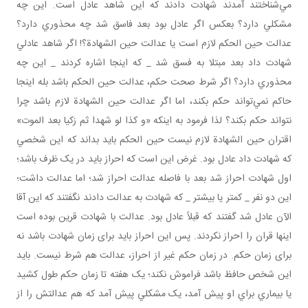
مي‌شناختند آمدند شهادت دادند که اين شاهد عادل است. اين چه
مشکلي دارد؟ بعکس اگر عادل بود بعد فاسق شد چه محذوري دارد؟
عدالت حين الحکم لازم است يا عدالت حين الشهادة؟! اگر شاهد عادلي
شهادت داد بعد مبتلا به فسق شد _ که اينجا اشاره کردند _ اين چه
محذوري دارد؟ اگر شرط صحت حکم، عدالت حين الحکم باشد بله اينجا
حاکم نمي‌تواند حکم بکند، اما اگر عدالت حين الشهادة لازم باشد چرا
نتواند حکم بکند؟ لذا فرمود به اينکه «و کذا لو شهدا ثم زکيا بعد الموت»
اقتران حين الشهادة لازم نيست حين الحکم بايد بداند که اين شخصي
که شهادت داد عادل بود. غرض اين است که احراز بايد در يک ظرف باشد؛
اول شهادت احراز شد بعد با فاصله عدالت احراز شد؛ اما عدالت داشت؛
اين دو نفر _ کمتر يا بيشتر _ که شهادت به عدالت دادند نگفتند که اين آقا
الآن عادل شد گفتند که قبلاً عادل بود. عدالت با شهادت قرين بوده است
اينها قران را احراز نکردند. پس اين احراز بايد برای زمان شهادت باشد نه
برای زمان حکم. در زمان حکم غير از احراز، عدالت هم شرط نيست. بايد
اين شخص حافظ باشد فراموش نکند؛ يک هفته تا زمان حکم طول کشيد
يا بيماري براي او پيش آمد، يک مشکلي پيش آمد که هم عدالتش را از