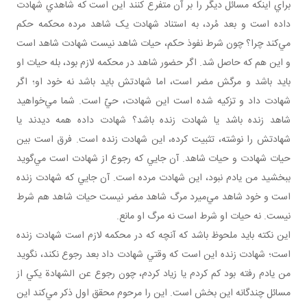
براي اينکه مسائل ديگر را بر آن متفرع کنند اين است که شاهدي شهادت
داده است و بعد مُرد، به استناد شهادت يک شاهد مرده محکمه حکم
مي‌کند چرا؟ چون شرط نفوذ حکم، حيات شاهد نيست شهادت شاهد است
و اين هم که حاصل شد. اگر حضور شاهد در محکمه لازم بود، بله حيات او
بايد باشد و مرگش مضر است، اما شهادتش بايد باشد نه خود او؛ اگر
شهادت داد و تزکيه شده است اين شهادت، حيّ است. شما مي‌خواهيد
شاهد زنده باشد يا شهادت زنده باشد؟ شهادت داده همه ديدند يا
شهادتش را نوشته، تثبيت کرده، اين شهادت زنده است. فرق است بين
حيات شهادت و حيات شاهد. آن جايي که رجوع از شهادت است مي‌گويد
ببخشيد من يادم نبود، اين شهادت مرده است. آن جايي که شهادت زنده
است و خود شاهد مي‌ميرد مرگ شاهد مضر نيست حيات شاهد هم شرط
نيست. نه حيات او شرط است نه مرگ او مانع.
اين نکته بايد ملحوظ باشد که آنچه که در محکمه لازم است شهادت زنده
است؛ شهادت زنده اين است که وقتي شهادت داد بعد رجوع نکند، نگويد
من يادم رفته بود کم کردم يا زياد کردم، چون رجوع عن الشهادة يکي از
مسائل چندگانه اين بخش است. اين را مرحوم محقق اول ذکر مي‌کند اين