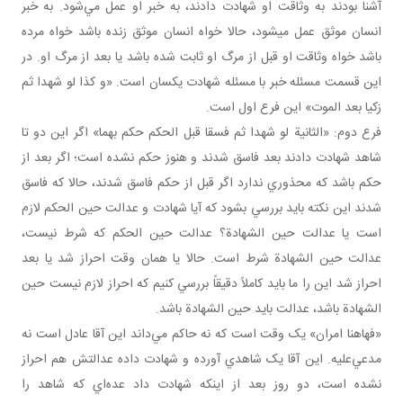
آشنا بودند به وثاقت او شهادت دادند، به خبر او عمل مي‌شود. به خبر
انسان موثق عمل می­شود، حالا خواه انسان موثق زنده باشد خواه مرده
باشد خواه وثاقت او قبل از مرگ او ثابت شده باشد يا بعد از مرگ او. در
اين قسمت مسئله خبر با مسئله شهادت يکسان است. «و کذا لو شهدا ثم
زکيا بعد الموت» اين فرع اول است.
فرع دوم: «الثانية لو شهدا ثم فسقا قبل الحكم حكم بهما» اگر اين دو تا
شاهد شهادت دادند بعد فاسق شدند و هنوز حکم نشده است؛ اگر بعد از
حکم باشد که محذوري ندارد اگر قبل از حکم فاسق شدند، حالا که فاسق
شدند اين نکته بايد بررسي بشود که آيا شهادت و عدالت حين الحکم لازم
است يا عدالت حين الشهادة؟ عدالت حين الحکم که شرط نيست،
عدالت حين الشهادة شرط است. حالا يا همان وقت احراز شد يا بعد
احراز شد اين را ما بايد کاملاً دقيقاً بررسي کنيم که احراز لازم نيست حين
الشهادة باشد، عدالت بايد حين الشهادة باشد.
«فهاهنا امران» يک وقت است که نه حاکم مي‌داند اين آقا عادل است نه
مدعي‌عليه. اين آقا يک شاهدي آورده و شهادت داده عدالتش هم احراز
نشده است، دو روز بعد از اينکه شهادت داد عده‌اي که شاهد را