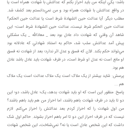
باشد؛ يکي اينکه من بايد احراز بکنم که عدالتش با شهادت همراه است يا
در واقع عدالتش با شهادت همراه بود و من نمي‌دانستم بعد کشف شد.
مطلب ديگر: آيا عدالت حين الشهادة شرط است يا عدالت حين الحکم؟
عدالت حين الحکم شرط نيست، عدالت حين الشهادة شرط است؛ اين
شاهد آن وقتي که شهادت داد عادل بود بعد _ معاذالله _ يک مشکلي
پيش آمد عدالتش سلب شد، حاکم به استناد شهادتي که عادلانه بود
مي‌تواند حکم بکند. الآن که فسق و عدل اثر ندارد؛ بعد از شهادت نه فسق
او مانع است نه عدل او شرط است، در ظرف شهادت بايد عادل باشد عادل
هم بود.
پرسش: شايد بيشتر از يک ملاک است يک ملاک عدالت است يک ملاک
هم ...
پاسخ: منظور اين است که او بايد شهادت بدهد، يک؛ عادل باشد، دو؛ اين
دو تا بايد در ظرف شهادت باهم باشند، اما احراز من هم بايد باهم باشند؟
من اول شهادت را که احراز کردم بعد عدالتش را احراز مي‌کنم. لازم
نيست که در ظرف احراز اين دو تا امر باهم احراز بشوند. حاکم اول شک
داشت که اين شخص عادل است يا نه؟ نمي‌شناخت، اين شخص شهادت