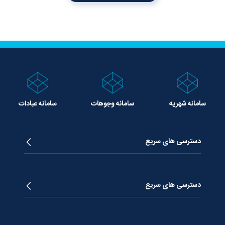
سامانه شهریه
سامانه وجوهات
سامانه عبادات
دسترسی های سریع
زندگینامه آیت الله جوادی آملی
دروس تفسیر معظم له
دسترسی های سریع
دروس اخلاق معظم له
دروس فقه معظم له
پژوهشگاه علـوم وحیــانی معارج
استفتائات معظم له
پایگاه اطلاع رسانی اسراء