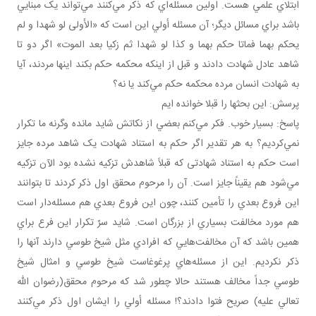
ابتلاي علمي هست. اولين مسئله‌اي که ذکر مي‌کنند مي‌تواند يک مبنايي
باشد براي مسائل ديگر؛ آن مسئله أولي اين است که «الأولى لو شهدا و لم
يحكم بهما فماتا حكم بهما و كذا لو شهدا ثم زكيا بعد الموت» اگر دو تا
شاهد عادل شهادت دادند و قبل از اينکه محکمه حکم بکند اينها مردند، آيا
به شهادت انسان مرده محکمه حکم مي‌کند يا نه؟
پرسش: اين بحث­ها را قبلا خوانده ايم
پاسخ: بسيار خوب. فکر مي‌کنم بعضي از نکاتش شايد مانده وگرنه ما تکرار
نمي‌کرديم؟ به هر تقدير اگر حکم به استناد شهادت يک شاهد مرده جايز
است حکم به استناد شهادتی که قبلاً شاهدش تزکيه نشده بود الآن تزکيه
مي‌شود هم يقيناً جايز است. آن را مرحوم محقق اول ذکر کردند تا بتوانند
اين فروع بعدي را تأمين کنند، چون اين فروع بعدي هم مسئله‌دار است
هم مورد مخالفت بسياري از بزرگان است. شايد سرّ تکرار اين فرع براي
همين باشد که آن مخالفت‌هايي که افرادي مثل شيخ طوسي دارند آنها را
ذکر نکرديم. اين از مسئله‌هاي پرغوغاست شيخ طوسي و امثال شيخ
طوسي جداً مخالف هستند حالا چطور شد که مرحوم محقق(رضوان الله
تعالي عليه) صريح فتوا دادند؟! مسئله أولي را ايشان اول ذکر مي‌کنند