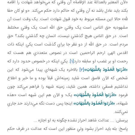
«لأن المعتبر بالعدالة عند الإقامة» آن وقتي که مي‌خواهد شهادت را اقامه
بکند بايد عادل باشد نه آن وقتي که حاکم دارد حکم مي‌کند. «و لو كان حقا
لله» حالا اين مسئله مربوط به خود قبول شهادت است. يک وقت است آن
مشهودبه حق الناس است يک وقتي حق الله است يک وقتي مختلط
است. در حق الناس هيچ گذشتي نيست، انسان چه گذشتي بکند؟ حق
مردم است. در حق الله از دو نظر جا براي گذشت است يکي اينکه ذات
اقدس الهی ارحم الراحمين است در نصوص متعددي هم هست که
رحمت او بر غضب او سابقه دارد
[1]
. يکي اينکه در خصوص حدود دارد که
«ادْرَءُوا الْحُدُودَ بِالشُّبُهَاتِ»
[2]
بالاخره يک شبهه‌اي پيدا مي‌شود که اين
شخص که الآن فاسق است شايد زمينه‌اش قبلاً بوده و ما خبر و اطلاع
نداشتيم فسقي داشته، همين شايد، زمينه شبهه را فراهم مي‌کند چون
فرمود
«ادْرَءُوا الْحُدُودَ بِالشُّبُهَاتِ»
يک؛ و الآن هم اين شبهه است «هذه
شبهة»،
«ادْرَءُوا الْحُدُودَ بِالشُّبُهَاتِ»
اينجا پس دست نگه مي‌دارند حد جاري
نمي‌کنند.
پرسش: ... عدالت شاهد احراز نشده چگونه به او اجازه ...
پاسخ: بله بايد احراز بشود ولي منظور اين است که عدالت در ظرف حکم