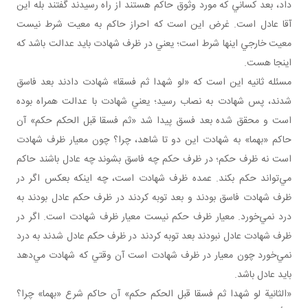
داد، بعد کساني که مورد وثوق حاکم هستند از راه رسيدند گفتند بله اين
آقا عادل است. غرض اين است که احراز حاکم به معيت شرط نيست
معيت خارجي اينها شرط است؛ يعني در ظرف شهادت بايد عدالت باشد که
اينجا هست.
مسئله ثانيه اين است که «لو شهدا ثم فسقا» شهادت دادند بعد فاسق
شدند، پس شهادت به نصاب رسيد؛ يعني شهادت با عدالت همراه بوده
است و محقق شده بعد فسق پيدا شد «ثم فسقا قبل الحکم حکم» آن
حاکم «بهما» به شهادت اين دو تا شاهد، چرا؟ چون معيار ظرف شهادت
است نه ظرف حکم؛ در ظرف حکم چه فاسق بشوند چه عادل باشند حاکم
مي‌تواند حکم بکند. عمده ظرف شهادت است، چه اينکه بعکس اگر در
ظرف شهادت فاسق بودند و بعد توبه کردند در ظرف حکم عادل بودند به
درد نمي‌خورد. معيار ظرف حکم نيست معيار ظرف شهادت است. اگر در
ظرف شهادت عادل نبودند بعد توبه کردند در ظرف حکم عادل شدند به درد
نمي‌خورد چون معيار در ظرف شهادت است آن وقتي که شهادت مي‌دهد
بايد عادل باشد.
«الثانية لو شهدا ثم فسقا قبل الحکم حکم» آن حاکم شرع «بهما» چرا؟