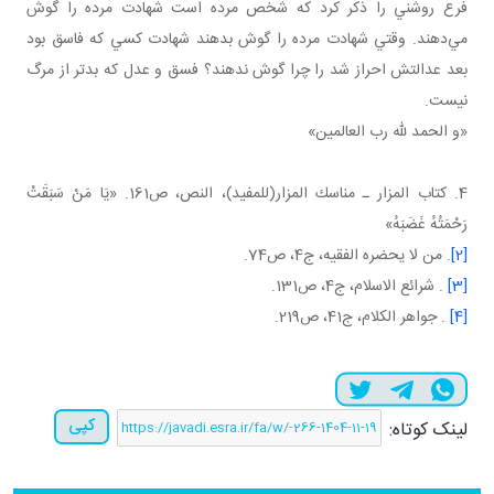
فرع روشني را ذکر کرد که شخص مرده است شهادت مرده را گوش
مي‌دهند. وقتي شهادت مرده را گوش بدهند شهادت کسي که فاسق بود
بعد عدالتش احراز شد را چرا گوش ندهند؟ فسق و عدل که بدتر از مرگ
نيست.
«و الحمد لله رب العالمين»
4. كتاب المزار ـ مناسك المزار(للمفيد)، النص، ص161. «يَا مَنْ‏ سَبَقَتْ‏
رَحْمَتُهُ‏ غَضَبَهُ»
[2]
. من لا يحضره الفقيه، ج4، ص74.
[3]
. شرائع الاسلام، ج4، ص131.
[4]
. جواهر الکلام، ج41، ص219.
کپی
لینک کوتاه: