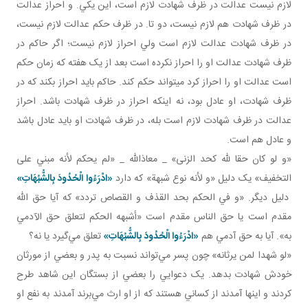
لازم نيست عدالت در ظرف شهادت لازم است، اين يکي. و احراز عدالت
در ظرف شهادت هم لازم نيست، دو تا. در ظرف حکم عدالت لازم نيست،
در ظرف شهادت عدالت لازم است ولي احراز لازم نيست؛ اگر حاکم در
ظرف شهادت عدالت او را احراز نکرده است بعد از يک هفته که زمان حکم
است عدالت او را احراز کرد می­تواند حکم کند. حاکم بايد احراز بکند که در
ظرف شهادت، او عادل بود، نه اينکه احراز در ظرف شهادت باشد. احراز
عدالت در ظرف شهادت لازم است بله، در ظرف شهادت او بايد عادل باشد
و عادل هم است.
«و لو كان حقا لله كحد الزنى» _ معاذالله _ «لم يحكم لأنه مبني على
التخفيف» يک دليل «و لأنه نوع شبهة» که دارد
«ادْرَءُوا الْحُدُودَ بِالشُّبُهَاتِ»
دليل ديگر. «و في الحكم بحد القذف و القصاص تردد» که آيا حق الله
مقدم است يا حق الناس مقدم است «أشبهه الحكم لتعلق حق الآدمي
به». آيا به حق آدمي هم
«ادْرَءُوا الْحُدُودَ بِالشُّبُهَاتِ»
تعلق مي‌گيرد يا نه؟
«لو شهدا لمن يرثانه» چون پسر مي‌تواند نسبت به پدر و بعضي از مورثان
خودش شهادت بدهد. يک دعوايي را بعضي از بستگان اين شاهد طرح
کردند و اينها آمدند از کساني‌ هستند که از او ارث مي‌برند آمدند به نفع او