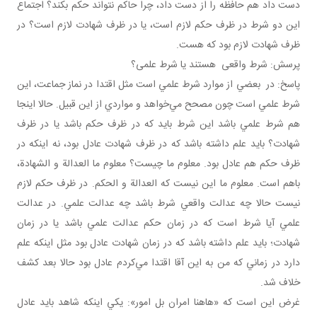
دست داد هم حافظه را از دست داد، چرا حاکم نتواند حکم بکند؟ اجتماع
اين دو شرط در ظرف حکم لازم است، يا در ظرف شهادت لازم است؟ در
ظرف شهادت لازم بود که هست.
پرسش: شرط واقعی هستند يا شرط علمی؟
پاسخ: در بعضي از موارد شرط علمي است مثل اقتدا در نماز جماعت، اين
شرط علمي است چون مصحح مي‌خواهد و مواردي از اين قبيل. حالا اينجا
هم شرط علمي باشد اين شرط بايد که در ظرف حکم باشد يا در ظرف
شهادت؟ بايد علم داشته باشد که در ظرف شهادت عادل بود، نه اينکه در
ظرف حکم هم عادل بود. معلوم ما چيست؟ معلوم ما العدالة و الشهادة،
باهم است. معلوم ما اين نيست که العدالة و الحکم. در ظرف حکم لازم
نيست حالا چه عدالت واقعي شرط باشد چه عدالت علمي. در عدالت
علمي آيا شرط است که در زمان حکم عدالت علمي باشد يا در زمان
شهادت؛ بايد علم داشته باشد که در زمان شهادت عادل بود مثل اينکه علم
دارد در زماني که من به اين آقا اقتدا مي‌کردم عادل بود حالا بعد کشف
خلاف شد.
غرض اين است که «هاهنا امران بل امور»: يکي اينکه شاهد بايد عادل