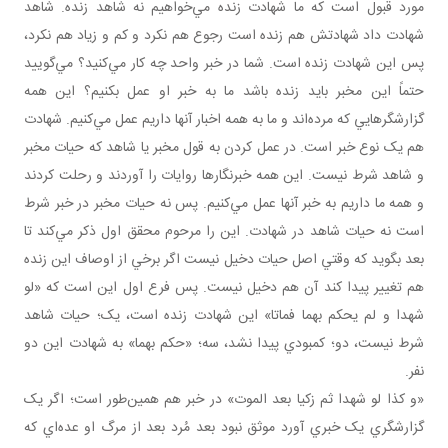
مورد قبول است که ما شهادت زنده مي‌خواهيم نه شاهد زنده. شاهد
شهادت داد شهادتش هم زنده است رجوع هم نکرد و کم و زياد هم نکرد،
پس اين شهادت زنده است. شما در خبر واحد چه کار مي‌کنيد؟ مي‌گوييد
حتماً اين مخبر بايد زنده باشد ما به خبر او عمل بکنيم؟ اين همه
گزارشگرهايي که مرده‌اند و ما به همه اخبار آنها داريم عمل مي‌کنيم. شهادت
هم يک نوع خبر است. در عمل کردن به قول مخبر يا شاهد که حيات مخبر
و شاهد شرط نيست. اين همه خبرنگارها روايات را آوردند و رحلت کردند
و همه ما داريم به خبر آنها عمل مي‌کنيم. پس نه حيات مخبر در خبر شرط
است نه حيات شاهد در شهادت. اين را مرحوم محقق اول ذکر مي‌کند تا
بعد بگويد که وقتي اصل حيات دخيل نيست اگر برخي از اوصاف اين زنده
هم تغيير پيدا کند آن هم دخيل نيست. پس فرع اول اين است که «لو
شهدا و لم يحکم بهما فماتا» اين شهادت زنده است، يک؛ حيات شاهد
شرط نيست، دو؛ کمبودي پيدا نشد، سه؛ «حکم بهما» به شهادت اين دو
نفر.
«و کذا لو شهدا ثم زکيا بعد الموت» در خبر هم همين‌طور است؛ اگر يک
گزارشگري يک خبري آورد موثق نبود بعد مُرد بعد از مرگ او عده‌اي که