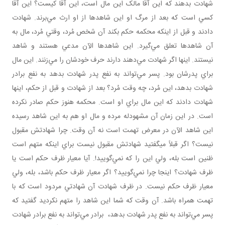
شهادت بدهند که اين آقا مالک اين مال است، اين آقا کيست؟ اين آقا
کسي است که بعد از مرگ او اين شاهدها از او ارث مي‌برند. شهادت
دادند و قبل از اينکه محکمه حکم بکند آن شخص مُرد، وقتي مُرد، مال به
آن شاهدها تعلق مي‌گيرد. اين شاهدها الآن مدعي‌ هستند و شاهد
نيستند. اينها اگر شهادت مي‌دهند دارند حرف خودشان را مي‌زنند. اين مال
براي پدرشان بود. پسر مي‌تواند به نفع پدر شهادت بدهد به نفع برادر
شهادت بدهد، اين مُرد، چه وقت مُرد؟ بعد از شهادت و قبل از حکم، اينها
شهادت دادند که اين مال براي او است. محکمه هنوز حکم صادر نکرده
است. در اين زمان آن مشهودله مرده و مال او هم به اين شاهد رسيده
اين شاهد الآن در معرض تهمت است نه آن وقت. چرا شهادتش مقبول
نيست؟ اگر قبلاً می­گفتيد شهادتش مقبول نيست براي اينکه متهم است
ظنين است بله، ولي اين را که نمي‌گوييد!. آيا معيار ظرف حکم است يا
ظرف شهادت؟ اينجا چرا نمي‌گوييد؟ اگر معيار ظرف حکم باشد، بله، ولي
معيار ظرف حکم نيست. در ظرف شهادت آن شهادتي مردود است که با
تهمت همراه باشد. آن وقت که شما اين شاهد را متهم نکرديد گفتيد که
پسر مي‌تواند به نفع پدر شهادت بدهد، برادر مي‌تواند به نفع برادر شهادت