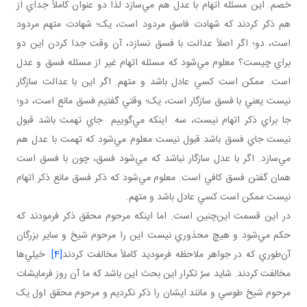
خصم. اين مسئله اتهام با عدل هم مي‌سازد لذا دو عنوان کاملاً جداي از
هم ذکر کردند که شهادت فاسق مردود است، يک؛ شهادت متهم مردود
است، دو؛ اگر اصلاً عدالت با فسق نسازد، آن وقت جدا کردن اين دو
براي چيست؟ معلوم مي‌شود که مسئله اتهام غير از مسئله فسق و عدل
است. ممکن است کسي عادل باشد و متهم. اگر اين با عدالت سازگار
نيست يعني با فسق سازگار است، يک؛ وقتي گفتيم فسق مانع است، دو؛
جا براي ذکر اتهام نيست، سه. اينکه مي‌گوييم جاي تهمت باشد قبول
نيست جاي فسق باشد قبول نيست معلوم مي‌شود که تهمت با عدل هم
مي‌سازد. اگر با عدل سازگار نباشد که مي‌شود فسق، چون با فسق است
همان گفتن فسق کافي است. معلوم مي‌شود که ذکر فسق مانع ذکر اتهام
نيست ممکن است کسي عادل باشد و متهم.
در اين قسمت اين‌چنين است. اما اينکه مرحوم محقق ذکر فرمودند که
حکم مي‌شود و هيچ محذوري نيست اين را مرحوم شيخ و ساير بزرگان
آن‌طوري که در جواهر ملاحظه فرموديد کاملاً مخالفت کردند
[4]
. خيلي‌ها
مخالفت کردند. شايد سرّ تکرار اين بحث اين باشد که ما آن روز فرمايشات
مرحوم شيخ طوسي و مانند ايشان را ذکر نکرديم و مرحوم محقق اول يک