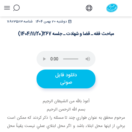
مباحث فقه ـ قضا و شهادت ـ جلسه
دوشنبه 20 بهمن 1404
شناسه:
7823523
267(1404/11/20) - دفتر
مباحث فقه ـ قضا و شهادت ـ جلسه 267(1404/11/20)
دانلود فایل
صوتی
أعوذ بالله من الشيطان الرجيم
بسم الله الرحمن الرحيم
مرحوم محقق به عنوان طواري چند تا مسئله را ذکر کردند که ممکن است
برخي از اينها محل ابتلاء باشد و اگر محل ابتلاي عملي نيست يقيناً محل