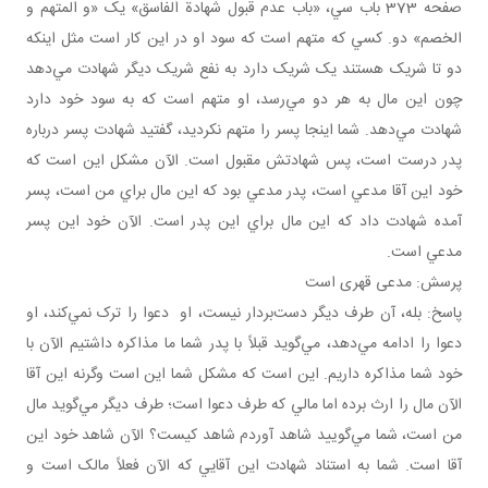
صفحه 373 باب سي، «باب عدم قبول شهادة الفاسق» يک «و المتهم و
الخصم» دو. کسي که متهم است که سود او در اين کار است مثل اينکه
دو تا شريک‌ هستند يک شريک دارد به نفع شريک ديگر شهادت مي‌دهد
چون اين مال به هر دو مي‌رسد، او متهم است که به سود خود دارد
شهادت مي‌دهد. شما اينجا پسر را متهم نکرديد، گفتيد شهادت پسر درباره
پدر درست است، پس شهادتش مقبول است. الآن مشکل اين است که
خود اين آقا مدعي است، پدر مدعي بود که اين مال براي من است، پسر
آمده شهادت داد که اين مال براي اين پدر است. الآن خود اين پسر
مدعي است.
پرسش: مدعی قهری است
پاسخ: بله، آن طرف ديگر دست‌بردار نيست، او دعوا را ترک نمي‌کند، او
دعوا را ادامه مي‌دهد، مي‌گويد قبلاً با پدر شما ما مذاکره داشتيم الآن با
خود شما مذاکره داريم. اين است که مشکل شما اين است وگرنه اين آقا
الآن مال را ارث برده اما مالي که طرف دعوا است؛ طرف ديگر مي‌گويد مال
من است، شما مي‌گوييد شاهد آوردم شاهد کيست؟ الآن شاهد خود اين
آقا است. شما به استناد شهادت اين آقايي که الآن فعلاً مالک است و