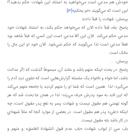
خودش هم مدعي است مي‌خواهيد به استناد اين شهادت حکم بدهيد؟!
اين است که مي‌گويند «لم يحکم»
[3]
.
پرسش: شهادت را قبلاً دادند
پاسخ: بله، قبلاً داده الآن که مي‌خواهد حکم بکند، به استناد شهادت خود
مدعي حکم مي‌کند. الآن اين آقا مدعي است اين کسي که قبلاً شاهد بود
فعلاً مدعي است لذا مي‌گويند که حکم نمي‌شود. الآن خود او اين مال را
مالک است.
پرسش: ...
پاسخ: در بحث اينکه متهم باشد و مانند آن، مبسوطاً گذشت که اگر عدالت
باشد، اما خواه و ناخواه يک سلسله گزارش‌هايي است که جلوي ديد آدم را
مي‌گيرد؛ لذا همين است که شما او را متهم کرديد يا جامعه متهم مي‌کند
که اين لابد به سود پدرش حرف مي‌زند؛ لذا در همان جا بحث شد که هر
گونه تهمتي هم مقبول نيست و شهادت پسر به نفع پدر مقبول است، چه
اينکه «علي» پدر هم مقبول است. در بعضي از موارد آنجا که مثلاً شبهه‌اي
در کار باشد بله مقبول نيست.
باب سي از ابواب شهادت «باب عدم قبول الشهادة الفاسق» و متهم و