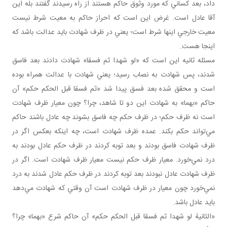
داد، بعد کساني که مورد وثوق حاکم هستند از راه رسيدند گفتند بله اين
آقا عادل است. غرض اين است که احراز حاکم به معيت شرط نيست
معيت خارجي اينها شرط است؛ يعني در ظرف شهادت بايد عدالت باشد که
اينجا هست.
مسئله ثانيه اين است که «لو شهدا ثم فسقا» شهادت دادند بعد فاسق
شدند، پس شهادت به نصاب رسيد؛ يعني شهادت با عدالت همراه بوده
است و محقق شده بعد فسق پيدا شد «ثم فسقا قبل الحکم حکم» آن
حاکم «بهما» به شهادت اين دو تا شاهد، چرا؟ چون معيار ظرف شهادت
است نه ظرف حکم؛ در ظرف حکم چه فاسق بشوند چه عادل باشند حاکم
مي‌تواند حکم بکند. عمده ظرف شهادت است، چه اينکه بعکس اگر در
ظرف شهادت فاسق بودند و بعد توبه کردند در ظرف حکم عادل بودند به
درد نمي‌خورد. معيار ظرف حکم نيست معيار ظرف شهادت است. اگر در
ظرف شهادت عادل نبودند بعد توبه کردند در ظرف حکم عادل شدند به درد
نمي‌خورد چون معيار در ظرف شهادت است آن وقتي که شهادت مي‌دهد
بايد عادل باشد.
«الثانية لو شهدا ثم فسقا قبل الحکم حکم» آن حاکم شرع «بهما» چرا؟