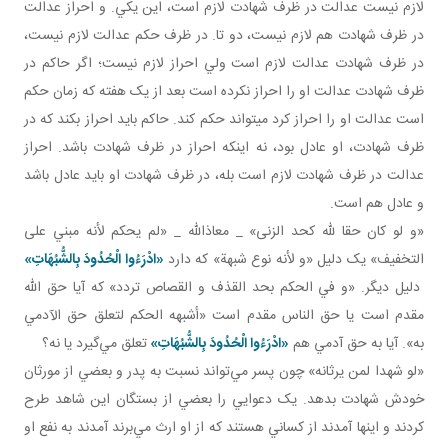
لازم نيست عدالت در ظرف شهادت لازم است، اين يکي. و احراز عدالت
در ظرف شهادت هم لازم نيست، دو تا. در ظرف حکم عدالت لازم نيست،
در ظرف شهادت عدالت لازم است ولي احراز لازم نيست؛ اگر حاکم در
ظرف شهادت عدالت او را احراز نکرده است بعد از يک هفته که زمان حکم
است عدالت او را احراز کرد می­تواند حکم کند. حاکم بايد احراز بکند که در
ظرف شهادت، او عادل بود، نه اينکه احراز در ظرف شهادت باشد. احراز
عدالت در ظرف شهادت لازم است بله، در ظرف شهادت او بايد عادل باشد
و عادل هم است.
«و لو كان حقا لله كحد الزنى» _ معاذالله _ «لم يحكم لأنه مبني على
التخفيف» يک دليل «و لأنه نوع شبهة» که دارد
«ادْرَءُوا الْحُدُودَ بِالشُّبُهَاتِ»
دليل ديگر. «و في الحكم بحد القذف و القصاص تردد» که آيا حق الله
مقدم است يا حق الناس مقدم است «أشبهه الحكم لتعلق حق الآدمي
به». آيا به حق آدمي هم
«ادْرَءُوا الْحُدُودَ بِالشُّبُهَاتِ»
تعلق مي‌گيرد يا نه؟
«لو شهدا لمن يرثانه» چون پسر مي‌تواند نسبت به پدر و بعضي از مورثان
خودش شهادت بدهد. يک دعوايي را بعضي از بستگان اين شاهد طرح
کردند و اينها آمدند از کساني‌ هستند که از او ارث مي‌برند آمدند به نفع او