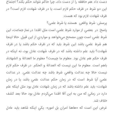
دست داد هم حافظه را از دست داد، چرا حاکم نتواند حکم بکند؟ اجتماع
اين دو شرط در ظرف حکم لازم است، يا در ظرف شهادت لازم است؟ در
ظرف شهادت لازم بود که هست.
پرسش: شرط واقعی هستند يا شرط علمی؟
پاسخ: در بعضي از موارد شرط علمي است مثل اقتدا در نماز جماعت، اين
شرط علمي است چون مصحح مي‌خواهد و مواردي از اين قبيل. حالا اينجا
هم شرط علمي باشد اين شرط بايد که در ظرف حکم باشد يا در ظرف
شهادت؟ بايد علم داشته باشد که در ظرف شهادت عادل بود، نه اينکه در
ظرف حکم هم عادل بود. معلوم ما چيست؟ معلوم ما العدالة و الشهادة،
باهم است. معلوم ما اين نيست که العدالة و الحکم. در ظرف حکم لازم
نيست حالا چه عدالت واقعي شرط باشد چه عدالت علمي. در عدالت
علمي آيا شرط است که در زمان حکم عدالت علمي باشد يا در زمان
شهادت؛ بايد علم داشته باشد که در زمان شهادت عادل بود مثل اينکه علم
دارد در زماني که من به اين آقا اقتدا مي‌کردم عادل بود حالا بعد کشف
خلاف شد.
غرض اين است که «هاهنا امران بل امور»: يکي اينکه شاهد بايد عادل