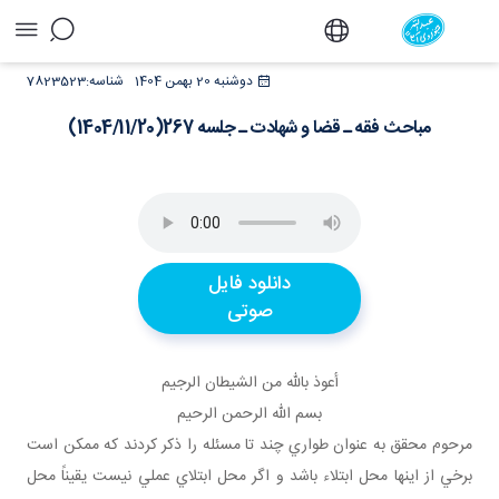
مباحث فقه ـ قضا و شهادت ـ جلسه
دوشنبه 20 بهمن 1404
شناسه:
7823523
267(1404/11/20) - دفتر
مباحث فقه ـ قضا و شهادت ـ جلسه 267(1404/11/20)
دانلود فایل
صوتی
أعوذ بالله من الشيطان الرجيم
بسم الله الرحمن الرحيم
مرحوم محقق به عنوان طواري چند تا مسئله را ذکر کردند که ممکن است
برخي از اينها محل ابتلاء باشد و اگر محل ابتلاي عملي نيست يقيناً محل