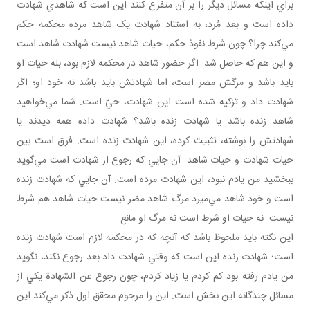
براي اينکه مسائل ديگر را بر آن متفرع کنند اين است که شاهدي شهادت
داده است و بعد مُرد، به استناد شهادت يک شاهد مرده محکمه حکم
مي‌کند چرا؟ چون شرط نفوذ حکم، حيات شاهد نيست شهادت شاهد است
و اين هم که حاصل شد. اگر حضور شاهد در محکمه لازم بود، بله حيات او
بايد باشد و مرگش مضر است، اما شهادتش بايد باشد نه خود او؛ اگر
شهادت داد و تزکيه شده است اين شهادت، حيّ است. شما مي‌خواهيد
شاهد زنده باشد يا شهادت زنده باشد؟ شهادت داده همه ديدند يا
شهادتش را نوشته، تثبيت کرده، اين شهادت زنده است. فرق است بين
حيات شهادت و حيات شاهد. آن جايي که رجوع از شهادت است مي‌گويد
ببخشيد من يادم نبود، اين شهادت مرده است. آن جايي که شهادت زنده
است و خود شاهد مي‌ميرد مرگ شاهد مضر نيست حيات شاهد هم شرط
نيست. نه حيات او شرط است نه مرگ او مانع.
اين نکته بايد ملحوظ باشد که آنچه که در محکمه لازم است شهادت زنده
است؛ شهادت زنده اين است که وقتي شهادت داد بعد رجوع نکند، نگويد
من يادم رفته بود کم کردم يا زياد کردم، چون رجوع عن الشهادة يکي از
مسائل چندگانه اين بخش است. اين را مرحوم محقق اول ذکر مي‌کند اين