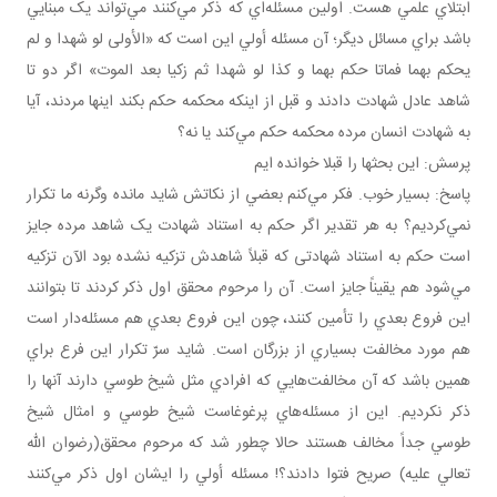
ابتلاي علمي هست. اولين مسئله‌اي که ذکر مي‌کنند مي‌تواند يک مبنايي
باشد براي مسائل ديگر؛ آن مسئله أولي اين است که «الأولى لو شهدا و لم
يحكم بهما فماتا حكم بهما و كذا لو شهدا ثم زكيا بعد الموت» اگر دو تا
شاهد عادل شهادت دادند و قبل از اينکه محکمه حکم بکند اينها مردند، آيا
به شهادت انسان مرده محکمه حکم مي‌کند يا نه؟
پرسش: اين بحث­ها را قبلا خوانده ايم
پاسخ: بسيار خوب. فکر مي‌کنم بعضي از نکاتش شايد مانده وگرنه ما تکرار
نمي‌کرديم؟ به هر تقدير اگر حکم به استناد شهادت يک شاهد مرده جايز
است حکم به استناد شهادتی که قبلاً شاهدش تزکيه نشده بود الآن تزکيه
مي‌شود هم يقيناً جايز است. آن را مرحوم محقق اول ذکر کردند تا بتوانند
اين فروع بعدي را تأمين کنند، چون اين فروع بعدي هم مسئله‌دار است
هم مورد مخالفت بسياري از بزرگان است. شايد سرّ تکرار اين فرع براي
همين باشد که آن مخالفت‌هايي که افرادي مثل شيخ طوسي دارند آنها را
ذکر نکرديم. اين از مسئله‌هاي پرغوغاست شيخ طوسي و امثال شيخ
طوسي جداً مخالف هستند حالا چطور شد که مرحوم محقق(رضوان الله
تعالي عليه) صريح فتوا دادند؟! مسئله أولي را ايشان اول ذکر مي‌کنند