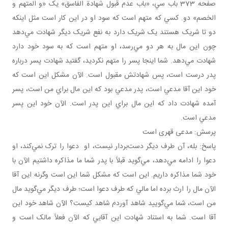
صفحه 373 باب سي، «باب عدم قبول شهادة الفاسق» يک «و المتهم و
الخصم» دو. کسي که متهم است که سود او در اين کار است مثل اينکه
دو تا شريک‌ هستند يک شريک دارد به نفع شريک ديگر شهادت مي‌دهد
چون اين مال به هر دو مي‌رسد، او متهم است که به سود خود دارد
شهادت مي‌دهد. شما اينجا پسر را متهم نکرديد، گفتيد شهادت پسر درباره
پدر درست است، پس شهادتش مقبول است. الآن مشکل اين است که
خود اين آقا مدعي است، پدر مدعي بود که اين مال براي من است، پسر
آمده شهادت داد که اين مال براي اين پدر است. الآن خود اين پسر
مدعي است.
پرسش: مدعی قهری است
پاسخ: بله، آن طرف ديگر دست‌بردار نيست، او دعوا را ترک نمي‌کند، او
دعوا را ادامه مي‌دهد، مي‌گويد قبلاً با پدر شما ما مذاکره داشتيم الآن با
خود شما مذاکره داريم. اين است که مشکل شما اين است وگرنه اين آقا
الآن مال را ارث برده اما مالي که طرف دعوا است؛ طرف ديگر مي‌گويد مال
من است، شما مي‌گوييد شاهد آوردم شاهد کيست؟ الآن شاهد خود اين
آقا است. شما به استناد شهادت اين آقايي که الآن فعلاً مالک است و