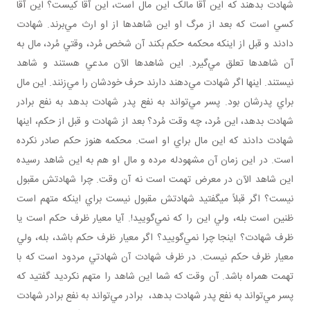
شهادت بدهند که اين آقا مالک اين مال است، اين آقا کيست؟ اين آقا
کسي است که بعد از مرگ او اين شاهدها از او ارث مي‌برند. شهادت
دادند و قبل از اينکه محکمه حکم بکند آن شخص مُرد، وقتي مُرد، مال به
آن شاهدها تعلق مي‌گيرد. اين شاهدها الآن مدعي‌ هستند و شاهد
نيستند. اينها اگر شهادت مي‌دهند دارند حرف خودشان را مي‌زنند. اين مال
براي پدرشان بود. پسر مي‌تواند به نفع پدر شهادت بدهد به نفع برادر
شهادت بدهد، اين مُرد، چه وقت مُرد؟ بعد از شهادت و قبل از حکم، اينها
شهادت دادند که اين مال براي او است. محکمه هنوز حکم صادر نکرده
است. در اين زمان آن مشهودله مرده و مال او هم به اين شاهد رسيده
اين شاهد الآن در معرض تهمت است نه آن وقت. چرا شهادتش مقبول
نيست؟ اگر قبلاً می­گفتيد شهادتش مقبول نيست براي اينکه متهم است
ظنين است بله، ولي اين را که نمي‌گوييد!. آيا معيار ظرف حکم است يا
ظرف شهادت؟ اينجا چرا نمي‌گوييد؟ اگر معيار ظرف حکم باشد، بله، ولي
معيار ظرف حکم نيست. در ظرف شهادت آن شهادتي مردود است که با
تهمت همراه باشد. آن وقت که شما اين شاهد را متهم نکرديد گفتيد که
پسر مي‌تواند به نفع پدر شهادت بدهد، برادر مي‌تواند به نفع برادر شهادت