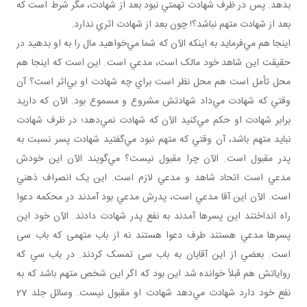
بدهد. پس در ظرف شهادت تهمتي نبود بعد از شهادت، مگر شرط است که
بعد از شهادت متهم نباشد؟! چون بعد از شهادت اثري ندارد.
اينجا هم مي‌فرمايد به اينکه الآن که شما مي‌خواهيد مال را به او بدهيد در
حقيقت اين شاهد خود مالک است، مدعي است. اين است که اينجا هم
محل تأمل است هم محل نظر است براي چه شهادت او بي‌اثر است؟ آن
وقتي که شهادت مي‌داد شهادتش مشروع و مسموع بود. الآن که داريد
برابر شهادت او حکم مي‌کنيد الآن که شهادت نمي‌دهد؛ در ظرف شهادت
نبايد متهم باشد، آن وقتي که متهم نبود مي‌گفتيد شهادت پسر نسبت به
پدر مقبول است. الآن چرا مقبول نيست؟ مي‌گويند الآن اين خودش
مدعي است اتحاد شاهد و مدعي لازم است. اين يک انصراف ذهني
است. الآن اين آقا مدعي است، پدرش مدعي بود آمدند در محکمه دعوا
راه انداختند اين پسرها آمدند به نفع پدر شهادت دادند. الآن خود اين
پسرها مدعي‌ هستند طرف دعوا هستند نه از باب متهمی که باب سی
است. بعضي از اين آقايان به باب سی تمسک کردند. در باب سي که
رواياتش هم قبلاً خوانده شد اين بود که اگر اين شخص متهم باشد که به
نفع خود دارد شهادت مي‌دهد شهادت او مقبول نيست. وسائل جلد 27