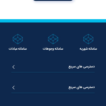
سامانه شهریه
سامانه وجوهات
سامانه عبادات
دسترسی های سریع
زندگینامه آیت الله جوادی آملی
دروس تفسیر معظم له
دسترسی های سریع
دروس اخلاق معظم له
دروس فقه معظم له
پژوهشگاه علـوم وحیــانی معارج
استفتائات معظم له
پایگاه اطلاع رسانی اسراء