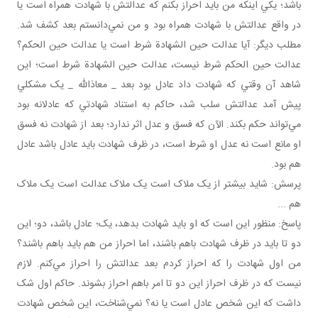
باشد؛ يکي اينکه من بايد احراز بکنم که عدالتش با شهادت همراه است يا
در واقع عدالتش با شهادت همراه بود و من نمي‌دانستم بعد کشف شد.
مطلب ديگر: آيا عدالت حين الشهادة شرط است يا عدالت حين الحکم؟
عدالت حين الحکم شرط نيست، عدالت حين الشهادة شرط است؛ اين
شاهد آن وقتي که شهادت داد عادل بود بعد _ معاذالله _ يک مشکلي
پيش آمد عدالتش سلب شد، حاکم به استناد شهادتي که عادلانه بود
مي‌تواند حکم بکند. الآن که فسق و عدل اثر ندارد؛ بعد از شهادت نه فسق
او مانع است نه عدل او شرط است، در ظرف شهادت بايد عادل باشد عادل
هم بود.
پرسش: شايد بيشتر از يک ملاک است يک ملاک عدالت است يک ملاک
هم ...
پاسخ: منظور اين است که او بايد شهادت بدهد، يک؛ عادل باشد، دو؛ اين
دو تا بايد در ظرف شهادت باهم باشند، اما احراز من هم بايد باهم باشند؟
من اول شهادت را که احراز کردم بعد عدالتش را احراز مي‌کنم. لازم
نيست که در ظرف احراز اين دو تا امر باهم احراز بشوند. حاکم اول شک
داشت که اين شخص عادل است يا نه؟ نمي‌شناخت، اين شخص شهادت