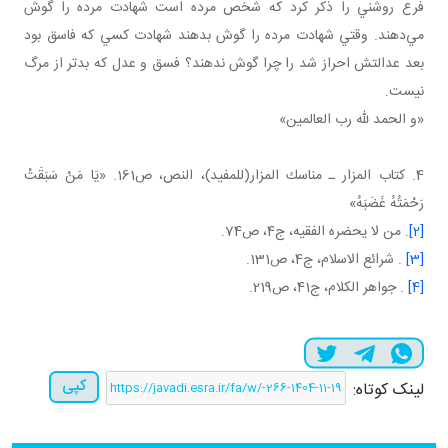
فرع روشني را ذکر کرد که شخص مرده است شهادت مرده را گوش
مي‌دهند. وقتي شهادت مرده را گوش بدهند شهادت کسي که فاسق بود
بعد عدالتش احراز شد را چرا گوش ندهند؟ فسق و عدل که بدتر از مرگ
نيست.
«و الحمد لله رب العالمين»
4. كتاب المزار ـ مناسك المزار(للمفيد)، النص، ص161. «يَا مَنْ‏ سَبَقَتْ‏
رَحْمَتُهُ‏ غَضَبَهُ»
[2]
. من لا يحضره الفقيه، ج4، ص74.
[3]
. شرائع الاسلام، ج4، ص131.
[4]
. جواهر الکلام، ج41، ص219.
کپی
لینک کوتاه: