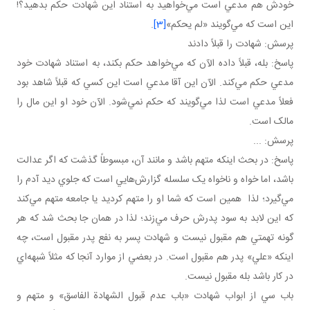
خودش هم مدعي است مي‌خواهيد به استناد اين شهادت حکم بدهيد؟!
اين است که مي‌گويند «لم يحکم»
[3]
.
پرسش: شهادت را قبلاً دادند
پاسخ: بله، قبلاً داده الآن که مي‌خواهد حکم بکند، به استناد شهادت خود
مدعي حکم مي‌کند. الآن اين آقا مدعي است اين کسي که قبلاً شاهد بود
فعلاً مدعي است لذا مي‌گويند که حکم نمي‌شود. الآن خود او اين مال را
مالک است.
پرسش: ...
پاسخ: در بحث اينکه متهم باشد و مانند آن، مبسوطاً گذشت که اگر عدالت
باشد، اما خواه و ناخواه يک سلسله گزارش‌هايي است که جلوي ديد آدم را
مي‌گيرد؛ لذا همين است که شما او را متهم کرديد يا جامعه متهم مي‌کند
که اين لابد به سود پدرش حرف مي‌زند؛ لذا در همان جا بحث شد که هر
گونه تهمتي هم مقبول نيست و شهادت پسر به نفع پدر مقبول است، چه
اينکه «علي» پدر هم مقبول است. در بعضي از موارد آنجا که مثلاً شبهه‌اي
در کار باشد بله مقبول نيست.
باب سي از ابواب شهادت «باب عدم قبول الشهادة الفاسق» و متهم و