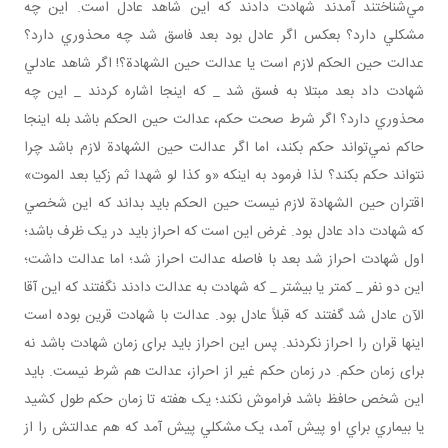
مي‌شناختند آمدند شهادت دادند که اين شاهد عادل است. اين چه
مشکلي دارد؟ بعکس اگر عادل بود بعد فاسق شد چه محذوري دارد؟
عدالت حين الحکم لازم است يا عدالت حين الشهادة؟! اگر شاهد عادلي
شهادت داد بعد مبتلا به فسق شد _ که اينجا اشاره کردند _ اين چه
محذوري دارد؟ اگر شرط صحت حکم، عدالت حين الحکم باشد بله اينجا
حاکم نمي‌تواند حکم بکند، اما اگر عدالت حين الشهادة لازم باشد چرا
نتواند حکم بکند؟ لذا فرمود به اينکه «و کذا لو شهدا ثم زکيا بعد الموت»
اقتران حين الشهادة لازم نيست حين الحکم بايد بداند که اين شخصي
که شهادت داد عادل بود. غرض اين است که احراز بايد در يک ظرف باشد؛
اول شهادت احراز شد بعد با فاصله عدالت احراز شد؛ اما عدالت داشت؛
اين دو نفر _ کمتر يا بيشتر _ که شهادت به عدالت دادند نگفتند که اين آقا
الآن عادل شد گفتند که قبلاً عادل بود. عدالت با شهادت قرين بوده است
اينها قران را احراز نکردند. پس اين احراز بايد برای زمان شهادت باشد نه
برای زمان حکم. در زمان حکم غير از احراز، عدالت هم شرط نيست. بايد
اين شخص حافظ باشد فراموش نکند؛ يک هفته تا زمان حکم طول کشيد
يا بيماري براي او پيش آمد، يک مشکلي پيش آمد که هم عدالتش را از