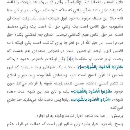
«لأن المعتبر بالعدالة عند الإقامة» آن وقتي که مي‌خواهد شهادت را اقامه
بکند بايد عادل باشد نه آن وقتي که حاکم دارد حکم مي‌کند. «و لو كان حقا
لله» حالا اين مسئله مربوط به خود قبول شهادت است. يک وقت است آن
مشهودبه حق الناس است يک وقتي حق الله است يک وقتي مختلط
است. در حق الناس هيچ گذشتي نيست، انسان چه گذشتي بکند؟ حق
مردم است. در حق الله از دو نظر جا براي گذشت است يکي اينکه ذات
اقدس الهی ارحم الراحمين است در نصوص متعددي هم هست که
رحمت او بر غضب او سابقه دارد
[1]
. يکي اينکه در خصوص حدود دارد که
«ادْرَءُوا الْحُدُودَ بِالشُّبُهَاتِ»
[2]
بالاخره يک شبهه‌اي پيدا مي‌شود که اين
شخص که الآن فاسق است شايد زمينه‌اش قبلاً بوده و ما خبر و اطلاع
نداشتيم فسقي داشته، همين شايد، زمينه شبهه را فراهم مي‌کند چون
فرمود
«ادْرَءُوا الْحُدُودَ بِالشُّبُهَاتِ»
يک؛ و الآن هم اين شبهه است «هذه
شبهة»،
«ادْرَءُوا الْحُدُودَ بِالشُّبُهَاتِ»
اينجا پس دست نگه مي‌دارند حد جاري
نمي‌کنند.
پرسش: ... عدالت شاهد احراز نشده چگونه به او اجازه ...
پاسخ: بله بايد احراز بشود ولي منظور اين است که عدالت در ظرف حکم