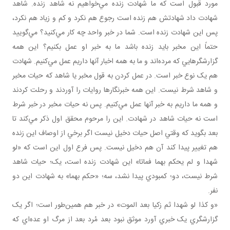
مورد قبول است که ما شهادت زنده مي‌خواهيم نه شاهد زنده. شاهد
شهادت داد شهادتش هم زنده است رجوع هم نکرد و کم و زياد هم نکرد،
پس اين شهادت زنده است. شما در خبر واحد چه کار مي‌کنيد؟ مي‌گوييد
حتماً اين مخبر بايد زنده باشد ما به خبر او عمل بکنيم؟ اين همه
گزارشگرهايي که مرده‌اند و ما به همه اخبار آنها داريم عمل مي‌کنيم. شهادت
هم يک نوع خبر است. در عمل کردن به قول مخبر يا شاهد که حيات مخبر
و شاهد شرط نيست. اين همه خبرنگارها روايات را آوردند و رحلت کردند
و همه ما داريم به خبر آنها عمل مي‌کنيم. پس نه حيات مخبر در خبر شرط
است نه حيات شاهد در شهادت. اين را مرحوم محقق اول ذکر مي‌کند تا
بعد بگويد که وقتي اصل حيات دخيل نيست اگر برخي از اوصاف اين زنده
هم تغيير پيدا کند آن هم دخيل نيست. پس فرع اول اين است که «لو
شهدا و لم يحکم بهما فماتا» اين شهادت زنده است، يک؛ حيات شاهد
شرط نيست، دو؛ کمبودي پيدا نشد، سه؛ «حکم بهما» به شهادت اين دو
نفر.
«و کذا لو شهدا ثم زکيا بعد الموت» در خبر هم همين‌طور است؛ اگر يک
گزارشگري يک خبري آورد موثق نبود بعد مُرد بعد از مرگ او عده‌اي که