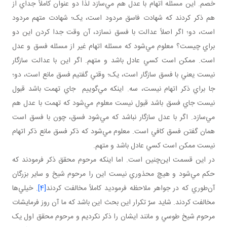
خصم. اين مسئله اتهام با عدل هم مي‌سازد لذا دو عنوان کاملاً جداي از
هم ذکر کردند که شهادت فاسق مردود است، يک؛ شهادت متهم مردود
است، دو؛ اگر اصلاً عدالت با فسق نسازد، آن وقت جدا کردن اين دو
براي چيست؟ معلوم مي‌شود که مسئله اتهام غير از مسئله فسق و عدل
است. ممکن است کسي عادل باشد و متهم. اگر اين با عدالت سازگار
نيست يعني با فسق سازگار است، يک؛ وقتي گفتيم فسق مانع است، دو؛
جا براي ذکر اتهام نيست، سه. اينکه مي‌گوييم جاي تهمت باشد قبول
نيست جاي فسق باشد قبول نيست معلوم مي‌شود که تهمت با عدل هم
مي‌سازد. اگر با عدل سازگار نباشد که مي‌شود فسق، چون با فسق است
همان گفتن فسق کافي است. معلوم مي‌شود که ذکر فسق مانع ذکر اتهام
نيست ممکن است کسي عادل باشد و متهم.
در اين قسمت اين‌چنين است. اما اينکه مرحوم محقق ذکر فرمودند که
حکم مي‌شود و هيچ محذوري نيست اين را مرحوم شيخ و ساير بزرگان
آن‌طوري که در جواهر ملاحظه فرموديد کاملاً مخالفت کردند
[4]
. خيلي‌ها
مخالفت کردند. شايد سرّ تکرار اين بحث اين باشد که ما آن روز فرمايشات
مرحوم شيخ طوسي و مانند ايشان را ذکر نکرديم و مرحوم محقق اول يک