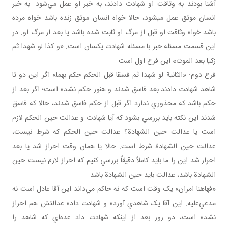
آشنا بودند به وثاقت او شهادت دادند، به خبر او عمل مي‌شود. به خبر
انسان موثق عمل می­شود، حالا خواه انسان موثق زنده باشد خواه مرده
باشد خواه وثاقت او قبل از مرگ او ثابت شده باشد يا بعد از مرگ او. در
اين قسمت مسئله خبر با مسئله شهادت يکسان است. «و کذا لو شهدا ثم
زکيا بعد الموت» اين فرع اول است.
فرع دوم: «الثانية لو شهدا ثم فسقا قبل الحكم حكم بهما» اگر اين دو تا
شاهد شهادت دادند بعد فاسق شدند و هنوز حکم نشده است؛ اگر بعد از
حکم باشد که محذوري ندارد اگر قبل از حکم فاسق شدند، حالا که فاسق
شدند اين نکته بايد بررسي بشود که آيا شهادت و عدالت حين الحکم لازم
است يا عدالت حين الشهادة؟ عدالت حين الحکم که شرط نيست،
عدالت حين الشهادة شرط است. حالا يا همان وقت احراز شد يا بعد
احراز شد اين را ما بايد کاملاً دقيقاً بررسي کنيم که احراز لازم نيست حين
الشهادة باشد، عدالت بايد حين الشهادة باشد.
«فهاهنا امران» يک وقت است که نه حاکم مي‌داند اين آقا عادل است نه
مدعي‌عليه. اين آقا يک شاهدي آورده و شهادت داده عدالتش هم احراز
نشده است، دو روز بعد از اينکه شهادت داد عده‌اي که شاهد را