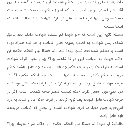
داد، بعد کساني که مورد وثوق حاکم هستند از راه رسيدند گفتند بله اين
آقا عادل است. غرض اين است که احراز حاکم به معيت شرط نيست
معيت خارجي اينها شرط است؛ يعني در ظرف شهادت بايد عدالت باشد که
اينجا هست.
مسئله ثانيه اين است که «لو شهدا ثم فسقا» شهادت دادند بعد فاسق
شدند، پس شهادت به نصاب رسيد؛ يعني شهادت با عدالت همراه بوده
است و محقق شده بعد فسق پيدا شد «ثم فسقا قبل الحکم حکم» آن
حاکم «بهما» به شهادت اين دو تا شاهد، چرا؟ چون معيار ظرف شهادت
است نه ظرف حکم؛ در ظرف حکم چه فاسق بشوند چه عادل باشند حاکم
مي‌تواند حکم بکند. عمده ظرف شهادت است، چه اينکه بعکس اگر در
ظرف شهادت فاسق بودند و بعد توبه کردند در ظرف حکم عادل بودند به
درد نمي‌خورد. معيار ظرف حکم نيست معيار ظرف شهادت است. اگر در
ظرف شهادت عادل نبودند بعد توبه کردند در ظرف حکم عادل شدند به درد
نمي‌خورد چون معيار در ظرف شهادت است آن وقتي که شهادت مي‌دهد
بايد عادل باشد.
«الثانية لو شهدا ثم فسقا قبل الحکم حکم» آن حاکم شرع «بهما» چرا؟