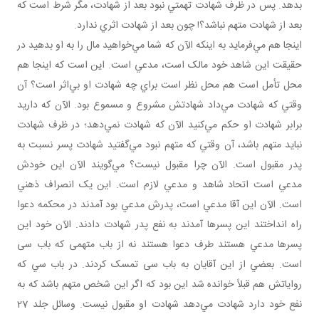
بدهد. پس در ظرف شهادت تهمتي نبود بعد از شهادت، مگر شرط است که
بعد از شهادت متهم نباشد؟! چون بعد از شهادت اثري ندارد.
اينجا هم مي‌فرمايد به اينکه الآن که شما مي‌خواهيد مال را به او بدهيد در
حقيقت اين شاهد خود مالک است، مدعي است. اين است که اينجا هم
محل تأمل است هم محل نظر است براي چه شهادت او بي‌اثر است؟ آن
وقتي که شهادت مي‌داد شهادتش مشروع و مسموع بود. الآن که داريد
برابر شهادت او حکم مي‌کنيد الآن که شهادت نمي‌دهد؛ در ظرف شهادت
نبايد متهم باشد، آن وقتي که متهم نبود مي‌گفتيد شهادت پسر نسبت به
پدر مقبول است. الآن چرا مقبول نيست؟ مي‌گويند الآن اين خودش
مدعي است اتحاد شاهد و مدعي لازم است. اين يک انصراف ذهني
است. الآن اين آقا مدعي است، پدرش مدعي بود آمدند در محکمه دعوا
راه انداختند اين پسرها آمدند به نفع پدر شهادت دادند. الآن خود اين
پسرها مدعي‌ هستند طرف دعوا هستند نه از باب متهمی که باب سی
است. بعضي از اين آقايان به باب سی تمسک کردند. در باب سي که
رواياتش هم قبلاً خوانده شد اين بود که اگر اين شخص متهم باشد که به
نفع خود دارد شهادت مي‌دهد شهادت او مقبول نيست. وسائل جلد 27