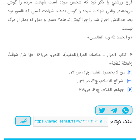
فرع روشني را ذکر کرد که شخص مرده است شهادت مرده را گوش
مي‌دهند. وقتي شهادت مرده را گوش بدهند شهادت کسي که فاسق بود
بعد عدالتش احراز شد را چرا گوش ندهند؟ فسق و عدل که بدتر از مرگ
نيست.
«و الحمد لله رب العالمين»
4. كتاب المزار ـ مناسك المزار(للمفيد)، النص، ص161. «يَا مَنْ‏ سَبَقَتْ‏
رَحْمَتُهُ‏ غَضَبَهُ»
[2]
. من لا يحضره الفقيه، ج4، ص74.
[3]
. شرائع الاسلام، ج4، ص131.
[4]
. جواهر الکلام، ج41، ص219.
کپی
لینک کوتاه: