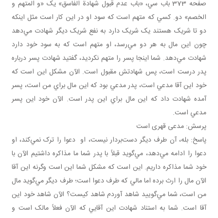
صفحه 373 باب سي، «باب عدم قبول شهادة الفاسق» يک «و المتهم و
الخصم» دو. کسي که متهم است که سود او در اين کار است مثل اينکه
دو تا شريک‌ هستند يک شريک دارد به نفع شريک ديگر شهادت مي‌دهد
چون اين مال به هر دو مي‌رسد، او متهم است که به سود خود دارد
شهادت مي‌دهد. شما اينجا پسر را متهم نکرديد، گفتيد شهادت پسر درباره
پدر درست است، پس شهادتش مقبول است. الآن مشکل اين است که
خود اين آقا مدعي است، پدر مدعي بود که اين مال براي من است، پسر
آمده شهادت داد که اين مال براي اين پدر است. الآن خود اين پسر
مدعي است.
پرسش: مدعی قهری است
پاسخ: بله، آن طرف ديگر دست‌بردار نيست، او دعوا را ترک نمي‌کند، او
دعوا را ادامه مي‌دهد، مي‌گويد قبلاً با پدر شما ما مذاکره داشتيم الآن با
خود شما مذاکره داريم. اين است که مشکل شما اين است وگرنه اين آقا
الآن مال را ارث برده اما مالي که طرف دعوا است؛ طرف ديگر مي‌گويد مال
من است، شما مي‌گوييد شاهد آوردم شاهد کيست؟ الآن شاهد خود اين
آقا است. شما به استناد شهادت اين آقايي که الآن فعلاً مالک است و