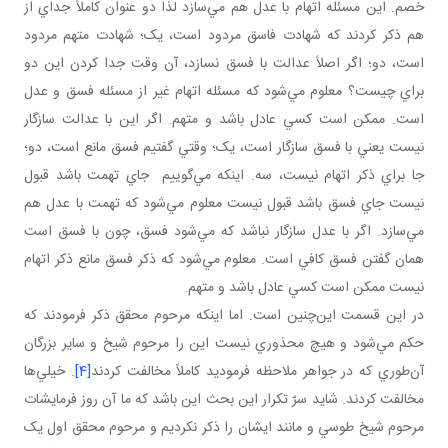
خصم. اين مسئله اتهام با عدل هم مي‌سازد لذا دو عنوان کاملاً جداي از
هم ذکر کردند که شهادت فاسق مردود است، يک؛ شهادت متهم مردود
است، دو؛ اگر اصلاً عدالت با فسق نسازد، آن وقت جدا کردن اين دو
براي چيست؟ معلوم مي‌شود که مسئله اتهام غير از مسئله فسق و عدل
است. ممکن است کسي عادل باشد و متهم. اگر اين با عدالت سازگار
نيست يعني با فسق سازگار است، يک؛ وقتي گفتيم فسق مانع است، دو؛
جا براي ذکر اتهام نيست، سه. اينکه مي‌گوييم جاي تهمت باشد قبول
نيست جاي فسق باشد قبول نيست معلوم مي‌شود که تهمت با عدل هم
مي‌سازد. اگر با عدل سازگار نباشد که مي‌شود فسق، چون با فسق است
همان گفتن فسق کافي است. معلوم مي‌شود که ذکر فسق مانع ذکر اتهام
نيست ممکن است کسي عادل باشد و متهم.
در اين قسمت اين‌چنين است. اما اينکه مرحوم محقق ذکر فرمودند که
حکم مي‌شود و هيچ محذوري نيست اين را مرحوم شيخ و ساير بزرگان
آن‌طوري که در جواهر ملاحظه فرموديد کاملاً مخالفت کردند
[4]
. خيلي‌ها
مخالفت کردند. شايد سرّ تکرار اين بحث اين باشد که ما آن روز فرمايشات
مرحوم شيخ طوسي و مانند ايشان را ذکر نکرديم و مرحوم محقق اول يک