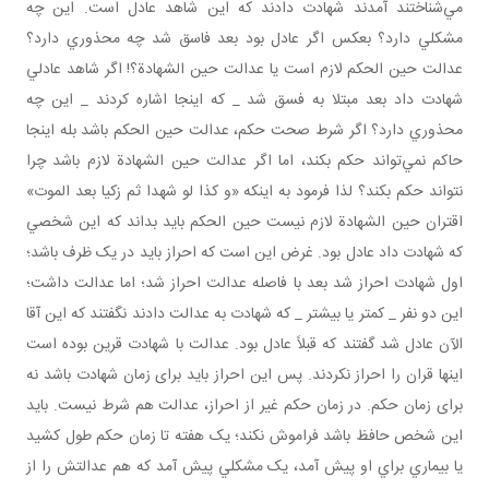
مي‌شناختند آمدند شهادت دادند که اين شاهد عادل است. اين چه
مشکلي دارد؟ بعکس اگر عادل بود بعد فاسق شد چه محذوري دارد؟
عدالت حين الحکم لازم است يا عدالت حين الشهادة؟! اگر شاهد عادلي
شهادت داد بعد مبتلا به فسق شد _ که اينجا اشاره کردند _ اين چه
محذوري دارد؟ اگر شرط صحت حکم، عدالت حين الحکم باشد بله اينجا
حاکم نمي‌تواند حکم بکند، اما اگر عدالت حين الشهادة لازم باشد چرا
نتواند حکم بکند؟ لذا فرمود به اينکه «و کذا لو شهدا ثم زکيا بعد الموت»
اقتران حين الشهادة لازم نيست حين الحکم بايد بداند که اين شخصي
که شهادت داد عادل بود. غرض اين است که احراز بايد در يک ظرف باشد؛
اول شهادت احراز شد بعد با فاصله عدالت احراز شد؛ اما عدالت داشت؛
اين دو نفر _ کمتر يا بيشتر _ که شهادت به عدالت دادند نگفتند که اين آقا
الآن عادل شد گفتند که قبلاً عادل بود. عدالت با شهادت قرين بوده است
اينها قران را احراز نکردند. پس اين احراز بايد برای زمان شهادت باشد نه
برای زمان حکم. در زمان حکم غير از احراز، عدالت هم شرط نيست. بايد
اين شخص حافظ باشد فراموش نکند؛ يک هفته تا زمان حکم طول کشيد
يا بيماري براي او پيش آمد، يک مشکلي پيش آمد که هم عدالتش را از