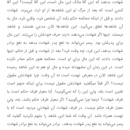
شهادت بدهند که اين آقا مالک اين مال است، اين آقا کيست؟ اين آقا
کسي است که بعد از مرگ او اين شاهدها از او ارث مي‌برند. شهادت
دادند و قبل از اينکه محکمه حکم بکند آن شخص مُرد، وقتي مُرد، مال به
آن شاهدها تعلق مي‌گيرد. اين شاهدها الآن مدعي‌ هستند و شاهد
نيستند. اينها اگر شهادت مي‌دهند دارند حرف خودشان را مي‌زنند. اين مال
براي پدرشان بود. پسر مي‌تواند به نفع پدر شهادت بدهد به نفع برادر
شهادت بدهد، اين مُرد، چه وقت مُرد؟ بعد از شهادت و قبل از حکم، اينها
شهادت دادند که اين مال براي او است. محکمه هنوز حکم صادر نکرده
است. در اين زمان آن مشهودله مرده و مال او هم به اين شاهد رسيده
اين شاهد الآن در معرض تهمت است نه آن وقت. چرا شهادتش مقبول
نيست؟ اگر قبلاً می­گفتيد شهادتش مقبول نيست براي اينکه متهم است
ظنين است بله، ولي اين را که نمي‌گوييد!. آيا معيار ظرف حکم است يا
ظرف شهادت؟ اينجا چرا نمي‌گوييد؟ اگر معيار ظرف حکم باشد، بله، ولي
معيار ظرف حکم نيست. در ظرف شهادت آن شهادتي مردود است که با
تهمت همراه باشد. آن وقت که شما اين شاهد را متهم نکرديد گفتيد که
پسر مي‌تواند به نفع پدر شهادت بدهد، برادر مي‌تواند به نفع برادر شهادت