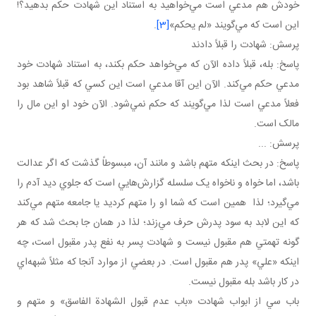
خودش هم مدعي است مي‌خواهيد به استناد اين شهادت حکم بدهيد؟!
اين است که مي‌گويند «لم يحکم»
[3]
.
پرسش: شهادت را قبلاً دادند
پاسخ: بله، قبلاً داده الآن که مي‌خواهد حکم بکند، به استناد شهادت خود
مدعي حکم مي‌کند. الآن اين آقا مدعي است اين کسي که قبلاً شاهد بود
فعلاً مدعي است لذا مي‌گويند که حکم نمي‌شود. الآن خود او اين مال را
مالک است.
پرسش: ...
پاسخ: در بحث اينکه متهم باشد و مانند آن، مبسوطاً گذشت که اگر عدالت
باشد، اما خواه و ناخواه يک سلسله گزارش‌هايي است که جلوي ديد آدم را
مي‌گيرد؛ لذا همين است که شما او را متهم کرديد يا جامعه متهم مي‌کند
که اين لابد به سود پدرش حرف مي‌زند؛ لذا در همان جا بحث شد که هر
گونه تهمتي هم مقبول نيست و شهادت پسر به نفع پدر مقبول است، چه
اينکه «علي» پدر هم مقبول است. در بعضي از موارد آنجا که مثلاً شبهه‌اي
در کار باشد بله مقبول نيست.
باب سي از ابواب شهادت «باب عدم قبول الشهادة الفاسق» و متهم و