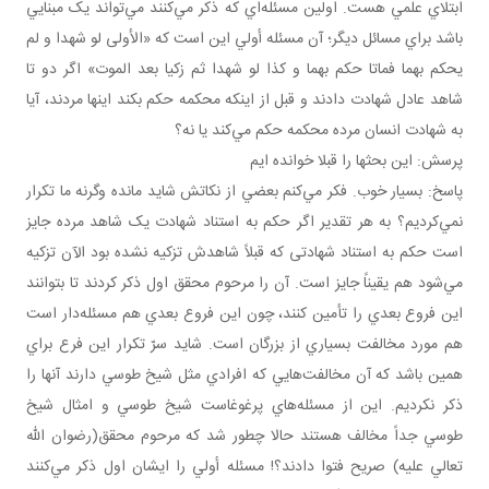
ابتلاي علمي هست. اولين مسئله‌اي که ذکر مي‌کنند مي‌تواند يک مبنايي
باشد براي مسائل ديگر؛ آن مسئله أولي اين است که «الأولى لو شهدا و لم
يحكم بهما فماتا حكم بهما و كذا لو شهدا ثم زكيا بعد الموت» اگر دو تا
شاهد عادل شهادت دادند و قبل از اينکه محکمه حکم بکند اينها مردند، آيا
به شهادت انسان مرده محکمه حکم مي‌کند يا نه؟
پرسش: اين بحث­ها را قبلا خوانده ايم
پاسخ: بسيار خوب. فکر مي‌کنم بعضي از نکاتش شايد مانده وگرنه ما تکرار
نمي‌کرديم؟ به هر تقدير اگر حکم به استناد شهادت يک شاهد مرده جايز
است حکم به استناد شهادتی که قبلاً شاهدش تزکيه نشده بود الآن تزکيه
مي‌شود هم يقيناً جايز است. آن را مرحوم محقق اول ذکر کردند تا بتوانند
اين فروع بعدي را تأمين کنند، چون اين فروع بعدي هم مسئله‌دار است
هم مورد مخالفت بسياري از بزرگان است. شايد سرّ تکرار اين فرع براي
همين باشد که آن مخالفت‌هايي که افرادي مثل شيخ طوسي دارند آنها را
ذکر نکرديم. اين از مسئله‌هاي پرغوغاست شيخ طوسي و امثال شيخ
طوسي جداً مخالف هستند حالا چطور شد که مرحوم محقق(رضوان الله
تعالي عليه) صريح فتوا دادند؟! مسئله أولي را ايشان اول ذکر مي‌کنند