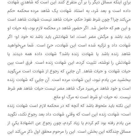
براي اينکه مسائل ديگر را بر آن متفرع کنند اين است که شاهدي شهادت
داده است و بعد مُرد، به استناد شهادت يک شاهد مرده محکمه حکم
مي‌کند چرا؟ چون شرط نفوذ حکم، حيات شاهد نيست شهادت شاهد است
و اين هم که حاصل شد. اگر حضور شاهد در محکمه لازم بود، بله حيات او
بايد باشد و مرگش مضر است، اما شهادتش بايد باشد نه خود او؛ اگر
شهادت داد و تزکيه شده است اين شهادت، حيّ است. شما مي‌خواهيد
شاهد زنده باشد يا شهادت زنده باشد؟ شهادت داده همه ديدند يا
شهادتش را نوشته، تثبيت کرده، اين شهادت زنده است. فرق است بين
حيات شهادت و حيات شاهد. آن جايي که رجوع از شهادت است مي‌گويد
ببخشيد من يادم نبود، اين شهادت مرده است. آن جايي که شهادت زنده
است و خود شاهد مي‌ميرد مرگ شاهد مضر نيست حيات شاهد هم شرط
نيست. نه حيات او شرط است نه مرگ او مانع.
اين نکته بايد ملحوظ باشد که آنچه که در محکمه لازم است شهادت زنده
است؛ شهادت زنده اين است که وقتي شهادت داد بعد رجوع نکند، نگويد
من يادم رفته بود کم کردم يا زياد کردم، چون رجوع عن الشهادة يکي از
مسائل چندگانه اين بخش است. اين را مرحوم محقق اول ذکر مي‌کند اين