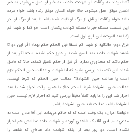
آشنا بودند به وثاقت او شهادت دادند، به خبر او عمل مي‌شود. به خبر
انسان موثق عمل می­شود، حالا خواه انسان موثق زنده باشد خواه مرده
باشد خواه وثاقت او قبل از مرگ او ثابت شده باشد يا بعد از مرگ او. در
اين قسمت مسئله خبر با مسئله شهادت يکسان است. «و کذا لو شهدا ثم
زکيا بعد الموت» اين فرع اول است.
فرع دوم: «الثانية لو شهدا ثم فسقا قبل الحكم حكم بهما» اگر اين دو تا
شاهد شهادت دادند بعد فاسق شدند و هنوز حکم نشده است؛ اگر بعد از
حکم باشد که محذوري ندارد اگر قبل از حکم فاسق شدند، حالا که فاسق
شدند اين نکته بايد بررسي بشود که آيا شهادت و عدالت حين الحکم لازم
است يا عدالت حين الشهادة؟ عدالت حين الحکم که شرط نيست،
عدالت حين الشهادة شرط است. حالا يا همان وقت احراز شد يا بعد
احراز شد اين را ما بايد کاملاً دقيقاً بررسي کنيم که احراز لازم نيست حين
الشهادة باشد، عدالت بايد حين الشهادة باشد.
«فهاهنا امران» يک وقت است که نه حاکم مي‌داند اين آقا عادل است نه
مدعي‌عليه. اين آقا يک شاهدي آورده و شهادت داده عدالتش هم احراز
نشده است، دو روز بعد از اينکه شهادت داد عده‌اي که شاهد را