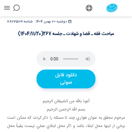
مباحث فقه ـ قضا و شهادت ـ جلسه
دوشنبه 20 بهمن 1404
شناسه:
7823523
267(1404/11/20) - دفتر
مباحث فقه ـ قضا و شهادت ـ جلسه 267(1404/11/20)
دانلود فایل
صوتی
أعوذ بالله من الشيطان الرجيم
بسم الله الرحمن الرحيم
مرحوم محقق به عنوان طواري چند تا مسئله را ذکر کردند که ممکن است
برخي از اينها محل ابتلاء باشد و اگر محل ابتلاي عملي نيست يقيناً محل