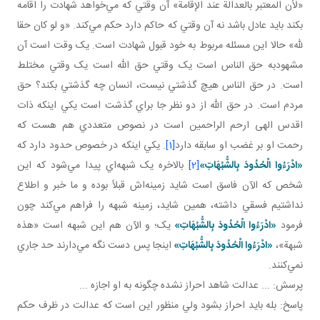
«لأن المعتبر بالعدالة عند الإقامة» آن وقتي که مي‌خواهد شهادت را اقامه
بکند بايد عادل باشد نه آن وقتي که حاکم دارد حکم مي‌کند. «و لو كان حقا
لله» حالا اين مسئله مربوط به خود قبول شهادت است. يک وقت است آن
مشهودبه حق الناس است يک وقتي حق الله است يک وقتي مختلط
است. در حق الناس هيچ گذشتي نيست، انسان چه گذشتي بکند؟ حق
مردم است. در حق الله از دو نظر جا براي گذشت است يکي اينکه ذات
اقدس الهی ارحم الراحمين است در نصوص متعددي هم هست که
رحمت او بر غضب او سابقه دارد
[1]
. يکي اينکه در خصوص حدود دارد که
«ادْرَءُوا الْحُدُودَ بِالشُّبُهَاتِ»
[2]
بالاخره يک شبهه‌اي پيدا مي‌شود که اين
شخص که الآن فاسق است شايد زمينه‌اش قبلاً بوده و ما خبر و اطلاع
نداشتيم فسقي داشته، همين شايد، زمينه شبهه را فراهم مي‌کند چون
فرمود
«ادْرَءُوا الْحُدُودَ بِالشُّبُهَاتِ»
يک؛ و الآن هم اين شبهه است «هذه
شبهة»،
«ادْرَءُوا الْحُدُودَ بِالشُّبُهَاتِ»
اينجا پس دست نگه مي‌دارند حد جاري
نمي‌کنند.
پرسش: ... عدالت شاهد احراز نشده چگونه به او اجازه ...
پاسخ: بله بايد احراز بشود ولي منظور اين است که عدالت در ظرف حکم