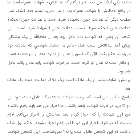
باشد؛ يکي اينکه من بايد احراز بکنم که عدالتش با شهادت همراه است يا
در واقع عدالتش با شهادت همراه بود و من نمي‌دانستم بعد کشف شد.
مطلب ديگر: آيا عدالت حين الشهادة شرط است يا عدالت حين الحکم؟
عدالت حين الحکم شرط نيست، عدالت حين الشهادة شرط است؛ اين
شاهد آن وقتي که شهادت داد عادل بود بعد _ معاذالله _ يک مشکلي
پيش آمد عدالتش سلب شد، حاکم به استناد شهادتي که عادلانه بود
مي‌تواند حکم بکند. الآن که فسق و عدل اثر ندارد؛ بعد از شهادت نه فسق
او مانع است نه عدل او شرط است، در ظرف شهادت بايد عادل باشد عادل
هم بود.
پرسش: شايد بيشتر از يک ملاک است يک ملاک عدالت است يک ملاک
هم ...
پاسخ: منظور اين است که او بايد شهادت بدهد، يک؛ عادل باشد، دو؛ اين
دو تا بايد در ظرف شهادت باهم باشند، اما احراز من هم بايد باهم باشند؟
من اول شهادت را که احراز کردم بعد عدالتش را احراز مي‌کنم. لازم
نيست که در ظرف احراز اين دو تا امر باهم احراز بشوند. حاکم اول شک
داشت که اين شخص عادل است يا نه؟ نمي‌شناخت، اين شخص شهادت