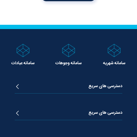
سامانه شهریه
سامانه وجوهات
سامانه عبادات
دسترسی های سریع
زندگینامه آیت الله جوادی آملی
دروس تفسیر معظم له
دسترسی های سریع
دروس اخلاق معظم له
دروس فقه معظم له
پژوهشگاه علـوم وحیــانی معارج
استفتائات معظم له
پایگاه اطلاع رسانی اسراء