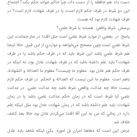
دست داد هم حافظه را از دست داد، چرا حاکم نتواند حکم بکند؟ اجتماع
اين دو شرط در ظرف حکم لازم است، يا در ظرف شهادت لازم است؟ در
ظرف شهادت لازم بود که هست.
پرسش: شرط واقعی هستند يا شرط علمی؟
پاسخ: در بعضي از موارد شرط علمي است مثل اقتدا در نماز جماعت، اين
شرط علمي است چون مصحح مي‌خواهد و مواردي از اين قبيل. حالا اينجا
هم شرط علمي باشد اين شرط بايد که در ظرف حکم باشد يا در ظرف
شهادت؟ بايد علم داشته باشد که در ظرف شهادت عادل بود، نه اينکه در
ظرف حکم هم عادل بود. معلوم ما چيست؟ معلوم ما العدالة و الشهادة،
باهم است. معلوم ما اين نيست که العدالة و الحکم. در ظرف حکم لازم
نيست حالا چه عدالت واقعي شرط باشد چه عدالت علمي. در عدالت
علمي آيا شرط است که در زمان حکم عدالت علمي باشد يا در زمان
شهادت؛ بايد علم داشته باشد که در زمان شهادت عادل بود مثل اينکه علم
دارد در زماني که من به اين آقا اقتدا مي‌کردم عادل بود حالا بعد کشف
خلاف شد.
غرض اين است که «هاهنا امران بل امور»: يکي اينکه شاهد بايد عادل