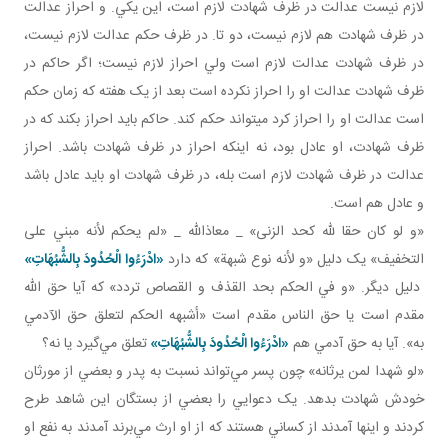
لازم نيست عدالت در ظرف شهادت لازم است، اين يکي. و احراز عدالت
در ظرف شهادت هم لازم نيست، دو تا. در ظرف حکم عدالت لازم نيست،
در ظرف شهادت عدالت لازم است ولي احراز لازم نيست؛ اگر حاکم در
ظرف شهادت عدالت او را احراز نکرده است بعد از يک هفته که زمان حکم
است عدالت او را احراز کرد می­تواند حکم کند. حاکم بايد احراز بکند که در
ظرف شهادت، او عادل بود، نه اينکه احراز در ظرف شهادت باشد. احراز
عدالت در ظرف شهادت لازم است بله، در ظرف شهادت او بايد عادل باشد
و عادل هم است.
«و لو كان حقا لله كحد الزنى» _ معاذالله _ «لم يحكم لأنه مبني على
التخفيف» يک دليل «و لأنه نوع شبهة» که دارد
«ادْرَءُوا الْحُدُودَ بِالشُّبُهَاتِ»
دليل ديگر. «و في الحكم بحد القذف و القصاص تردد» که آيا حق الله
مقدم است يا حق الناس مقدم است «أشبهه الحكم لتعلق حق الآدمي
به». آيا به حق آدمي هم
«ادْرَءُوا الْحُدُودَ بِالشُّبُهَاتِ»
تعلق مي‌گيرد يا نه؟
«لو شهدا لمن يرثانه» چون پسر مي‌تواند نسبت به پدر و بعضي از مورثان
خودش شهادت بدهد. يک دعوايي را بعضي از بستگان اين شاهد طرح
کردند و اينها آمدند از کساني‌ هستند که از او ارث مي‌برند آمدند به نفع او