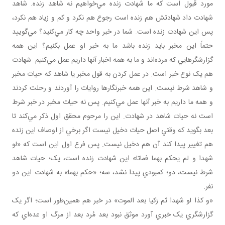
مورد قبول است که ما شهادت زنده مي‌خواهيم نه شاهد زنده. شاهد
شهادت داد شهادتش هم زنده است رجوع هم نکرد و کم و زياد هم نکرد،
پس اين شهادت زنده است. شما در خبر واحد چه کار مي‌کنيد؟ مي‌گوييد
حتماً اين مخبر بايد زنده باشد ما به خبر او عمل بکنيم؟ اين همه
گزارشگرهايي که مرده‌اند و ما به همه اخبار آنها داريم عمل مي‌کنيم. شهادت
هم يک نوع خبر است. در عمل کردن به قول مخبر يا شاهد که حيات مخبر
و شاهد شرط نيست. اين همه خبرنگارها روايات را آوردند و رحلت کردند
و همه ما داريم به خبر آنها عمل مي‌کنيم. پس نه حيات مخبر در خبر شرط
است نه حيات شاهد در شهادت. اين را مرحوم محقق اول ذکر مي‌کند تا
بعد بگويد که وقتي اصل حيات دخيل نيست اگر برخي از اوصاف اين زنده
هم تغيير پيدا کند آن هم دخيل نيست. پس فرع اول اين است که «لو
شهدا و لم يحکم بهما فماتا» اين شهادت زنده است، يک؛ حيات شاهد
شرط نيست، دو؛ کمبودي پيدا نشد، سه؛ «حکم بهما» به شهادت اين دو
نفر.
«و کذا لو شهدا ثم زکيا بعد الموت» در خبر هم همين‌طور است؛ اگر يک
گزارشگري يک خبري آورد موثق نبود بعد مُرد بعد از مرگ او عده‌اي که