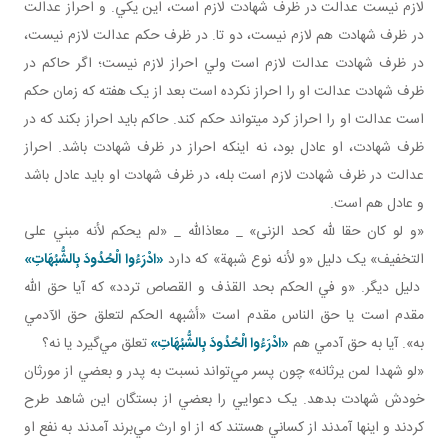
لازم نيست عدالت در ظرف شهادت لازم است، اين يکي. و احراز عدالت
در ظرف شهادت هم لازم نيست، دو تا. در ظرف حکم عدالت لازم نيست،
در ظرف شهادت عدالت لازم است ولي احراز لازم نيست؛ اگر حاکم در
ظرف شهادت عدالت او را احراز نکرده است بعد از يک هفته که زمان حکم
است عدالت او را احراز کرد می­تواند حکم کند. حاکم بايد احراز بکند که در
ظرف شهادت، او عادل بود، نه اينکه احراز در ظرف شهادت باشد. احراز
عدالت در ظرف شهادت لازم است بله، در ظرف شهادت او بايد عادل باشد
و عادل هم است.
«و لو كان حقا لله كحد الزنى» _ معاذالله _ «لم يحكم لأنه مبني على
التخفيف» يک دليل «و لأنه نوع شبهة» که دارد
«ادْرَءُوا الْحُدُودَ بِالشُّبُهَاتِ»
دليل ديگر. «و في الحكم بحد القذف و القصاص تردد» که آيا حق الله
مقدم است يا حق الناس مقدم است «أشبهه الحكم لتعلق حق الآدمي
به». آيا به حق آدمي هم
«ادْرَءُوا الْحُدُودَ بِالشُّبُهَاتِ»
تعلق مي‌گيرد يا نه؟
«لو شهدا لمن يرثانه» چون پسر مي‌تواند نسبت به پدر و بعضي از مورثان
خودش شهادت بدهد. يک دعوايي را بعضي از بستگان اين شاهد طرح
کردند و اينها آمدند از کساني‌ هستند که از او ارث مي‌برند آمدند به نفع او