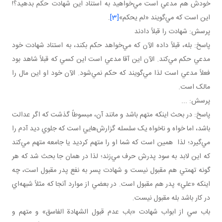
خودش هم مدعي است مي‌خواهيد به استناد اين شهادت حکم بدهيد؟!
اين است که مي‌گويند «لم يحکم»
[3]
.
پرسش: شهادت را قبلاً دادند
پاسخ: بله، قبلاً داده الآن که مي‌خواهد حکم بکند، به استناد شهادت خود
مدعي حکم مي‌کند. الآن اين آقا مدعي است اين کسي که قبلاً شاهد بود
فعلاً مدعي است لذا مي‌گويند که حکم نمي‌شود. الآن خود او اين مال را
مالک است.
پرسش: ...
پاسخ: در بحث اينکه متهم باشد و مانند آن، مبسوطاً گذشت که اگر عدالت
باشد، اما خواه و ناخواه يک سلسله گزارش‌هايي است که جلوي ديد آدم را
مي‌گيرد؛ لذا همين است که شما او را متهم کرديد يا جامعه متهم مي‌کند
که اين لابد به سود پدرش حرف مي‌زند؛ لذا در همان جا بحث شد که هر
گونه تهمتي هم مقبول نيست و شهادت پسر به نفع پدر مقبول است، چه
اينکه «علي» پدر هم مقبول است. در بعضي از موارد آنجا که مثلاً شبهه‌اي
در کار باشد بله مقبول نيست.
باب سي از ابواب شهادت «باب عدم قبول الشهادة الفاسق» و متهم و