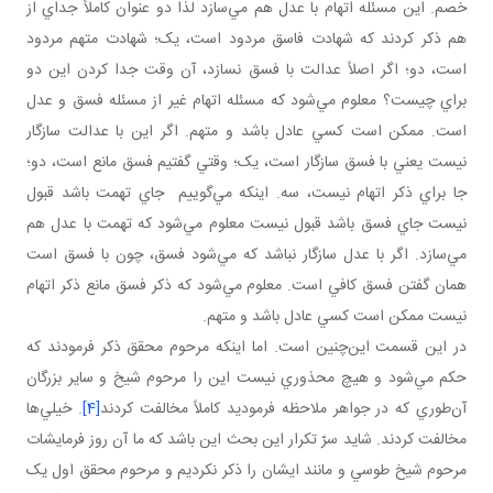
خصم. اين مسئله اتهام با عدل هم مي‌سازد لذا دو عنوان کاملاً جداي از
هم ذکر کردند که شهادت فاسق مردود است، يک؛ شهادت متهم مردود
است، دو؛ اگر اصلاً عدالت با فسق نسازد، آن وقت جدا کردن اين دو
براي چيست؟ معلوم مي‌شود که مسئله اتهام غير از مسئله فسق و عدل
است. ممکن است کسي عادل باشد و متهم. اگر اين با عدالت سازگار
نيست يعني با فسق سازگار است، يک؛ وقتي گفتيم فسق مانع است، دو؛
جا براي ذکر اتهام نيست، سه. اينکه مي‌گوييم جاي تهمت باشد قبول
نيست جاي فسق باشد قبول نيست معلوم مي‌شود که تهمت با عدل هم
مي‌سازد. اگر با عدل سازگار نباشد که مي‌شود فسق، چون با فسق است
همان گفتن فسق کافي است. معلوم مي‌شود که ذکر فسق مانع ذکر اتهام
نيست ممکن است کسي عادل باشد و متهم.
در اين قسمت اين‌چنين است. اما اينکه مرحوم محقق ذکر فرمودند که
حکم مي‌شود و هيچ محذوري نيست اين را مرحوم شيخ و ساير بزرگان
آن‌طوري که در جواهر ملاحظه فرموديد کاملاً مخالفت کردند
[4]
. خيلي‌ها
مخالفت کردند. شايد سرّ تکرار اين بحث اين باشد که ما آن روز فرمايشات
مرحوم شيخ طوسي و مانند ايشان را ذکر نکرديم و مرحوم محقق اول يک