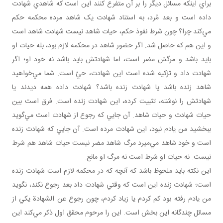
براي اينکه مسائل ديگر را بر آن متفرع کنند اين است که شاهدي شهادت
داده است و بعد مُرد، به استناد شهادت يک شاهد مرده محکمه حکم
مي‌کند چرا؟ چون شرط نفوذ حکم، حيات شاهد نيست شهادت شاهد است
و اين هم که حاصل شد. اگر حضور شاهد در محکمه لازم بود، بله حيات او
بايد باشد و مرگش مضر است، اما شهادتش بايد باشد نه خود او؛ اگر
شهادت داد و تزکيه شده است اين شهادت، حيّ است. شما مي‌خواهيد
شاهد زنده باشد يا شهادت زنده باشد؟ شهادت داده همه ديدند يا
شهادتش را نوشته، تثبيت کرده، اين شهادت زنده است. فرق است بين
حيات شهادت و حيات شاهد. آن جايي که رجوع از شهادت است مي‌گويد
ببخشيد من يادم نبود، اين شهادت مرده است. آن جايي که شهادت زنده
است و خود شاهد مي‌ميرد مرگ شاهد مضر نيست حيات شاهد هم شرط
نيست. نه حيات او شرط است نه مرگ او مانع.
اين نکته بايد ملحوظ باشد که آنچه که در محکمه لازم است شهادت زنده
است؛ شهادت زنده اين است که وقتي شهادت داد بعد رجوع نکند، نگويد
من يادم رفته بود کم کردم يا زياد کردم، چون رجوع عن الشهادة يکي از
مسائل چندگانه اين بخش است. اين را مرحوم محقق اول ذکر مي‌کند اين