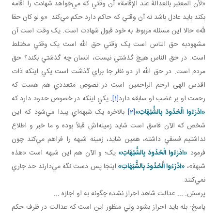
«لأن المعتبر بالعدالة عند الإقامة» آن وقتي که مي‌خواهد شهادت را اقامه
بکند بايد عادل باشد نه آن وقتي که حاکم دارد حکم مي‌کند. «و لو كان حقا
لله» حالا اين مسئله مربوط به خود قبول شهادت است. يک وقت است آن
مشهودبه حق الناس است يک وقتي حق الله است يک وقتي مختلط
است. در حق الناس هيچ گذشتي نيست، انسان چه گذشتي بکند؟ حق
مردم است. در حق الله از دو نظر جا براي گذشت است يکي اينکه ذات
اقدس الهی ارحم الراحمين است در نصوص متعددي هم هست که
رحمت او بر غضب او سابقه دارد
[1]
. يکي اينکه در خصوص حدود دارد که
«ادْرَءُوا الْحُدُودَ بِالشُّبُهَاتِ»
[2]
بالاخره يک شبهه‌اي پيدا مي‌شود که اين
شخص که الآن فاسق است شايد زمينه‌اش قبلاً بوده و ما خبر و اطلاع
نداشتيم فسقي داشته، همين شايد، زمينه شبهه را فراهم مي‌کند چون
فرمود
«ادْرَءُوا الْحُدُودَ بِالشُّبُهَاتِ»
يک؛ و الآن هم اين شبهه است «هذه
شبهة»،
«ادْرَءُوا الْحُدُودَ بِالشُّبُهَاتِ»
اينجا پس دست نگه مي‌دارند حد جاري
نمي‌کنند.
پرسش: ... عدالت شاهد احراز نشده چگونه به او اجازه ...
پاسخ: بله بايد احراز بشود ولي منظور اين است که عدالت در ظرف حکم