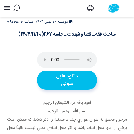
مباحث فقه ـ قضا و شهادت ـ جلسه
دوشنبه 20 بهمن 1404
شناسه:
7823523
267(1404/11/20) - دفتر
مباحث فقه ـ قضا و شهادت ـ جلسه 267(1404/11/20)
دانلود فایل
صوتی
أعوذ بالله من الشيطان الرجيم
بسم الله الرحمن الرحيم
مرحوم محقق به عنوان طواري چند تا مسئله را ذکر کردند که ممکن است
برخي از اينها محل ابتلاء باشد و اگر محل ابتلاي عملي نيست يقيناً محل