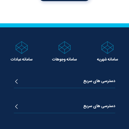
سامانه شهریه
سامانه وجوهات
سامانه عبادات
دسترسی های سریع
زندگینامه آیت الله جوادی آملی
دروس تفسیر معظم له
دسترسی های سریع
دروس اخلاق معظم له
دروس فقه معظم له
پژوهشگاه علـوم وحیــانی معارج
استفتائات معظم له
پایگاه اطلاع رسانی اسراء