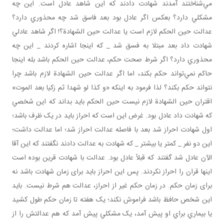
مي‌شناختند آمدند شهادت دادند که اين شاهد عادل است. اين چه
مشکلي دارد؟ بعکس اگر عادل بود بعد فاسق شد چه محذوري دارد؟
عدالت حين الحکم لازم است يا عدالت حين الشهادة؟! اگر شاهد عادلي
شهادت داد بعد مبتلا به فسق شد _ که اينجا اشاره کردند _ اين چه
محذوري دارد؟ اگر شرط صحت حکم، عدالت حين الحکم باشد بله اينجا
حاکم نمي‌تواند حکم بکند، اما اگر عدالت حين الشهادة لازم باشد چرا
نتواند حکم بکند؟ لذا فرمود به اينکه «و کذا لو شهدا ثم زکيا بعد الموت»
اقتران حين الشهادة لازم نيست حين الحکم بايد بداند که اين شخصي
که شهادت داد عادل بود. غرض اين است که احراز بايد در يک ظرف باشد؛
اول شهادت احراز شد بعد با فاصله عدالت احراز شد؛ اما عدالت داشت؛
اين دو نفر _ کمتر يا بيشتر _ که شهادت به عدالت دادند نگفتند که اين آقا
الآن عادل شد گفتند که قبلاً عادل بود. عدالت با شهادت قرين بوده است
اينها قران را احراز نکردند. پس اين احراز بايد برای زمان شهادت باشد نه
برای زمان حکم. در زمان حکم غير از احراز، عدالت هم شرط نيست. بايد
اين شخص حافظ باشد فراموش نکند؛ يک هفته تا زمان حکم طول کشيد
يا بيماري براي او پيش آمد، يک مشکلي پيش آمد که هم عدالتش را از