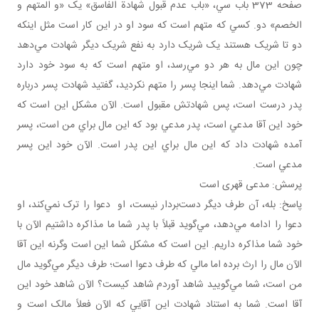
صفحه 373 باب سي، «باب عدم قبول شهادة الفاسق» يک «و المتهم و
الخصم» دو. کسي که متهم است که سود او در اين کار است مثل اينکه
دو تا شريک‌ هستند يک شريک دارد به نفع شريک ديگر شهادت مي‌دهد
چون اين مال به هر دو مي‌رسد، او متهم است که به سود خود دارد
شهادت مي‌دهد. شما اينجا پسر را متهم نکرديد، گفتيد شهادت پسر درباره
پدر درست است، پس شهادتش مقبول است. الآن مشکل اين است که
خود اين آقا مدعي است، پدر مدعي بود که اين مال براي من است، پسر
آمده شهادت داد که اين مال براي اين پدر است. الآن خود اين پسر
مدعي است.
پرسش: مدعی قهری است
پاسخ: بله، آن طرف ديگر دست‌بردار نيست، او دعوا را ترک نمي‌کند، او
دعوا را ادامه مي‌دهد، مي‌گويد قبلاً با پدر شما ما مذاکره داشتيم الآن با
خود شما مذاکره داريم. اين است که مشکل شما اين است وگرنه اين آقا
الآن مال را ارث برده اما مالي که طرف دعوا است؛ طرف ديگر مي‌گويد مال
من است، شما مي‌گوييد شاهد آوردم شاهد کيست؟ الآن شاهد خود اين
آقا است. شما به استناد شهادت اين آقايي که الآن فعلاً مالک است و