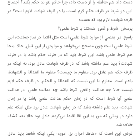
دست داد هم حافظه را از دست داد، چرا حاکم نتواند حکم بکند؟ اجتماع
اين دو شرط در ظرف حکم لازم است، يا در ظرف شهادت لازم است؟ در
ظرف شهادت لازم بود که هست.
پرسش: شرط واقعی هستند يا شرط علمی؟
پاسخ: در بعضي از موارد شرط علمي است مثل اقتدا در نماز جماعت، اين
شرط علمي است چون مصحح مي‌خواهد و مواردي از اين قبيل. حالا اينجا
هم شرط علمي باشد اين شرط بايد که در ظرف حکم باشد يا در ظرف
شهادت؟ بايد علم داشته باشد که در ظرف شهادت عادل بود، نه اينکه در
ظرف حکم هم عادل بود. معلوم ما چيست؟ معلوم ما العدالة و الشهادة،
باهم است. معلوم ما اين نيست که العدالة و الحکم. در ظرف حکم لازم
نيست حالا چه عدالت واقعي شرط باشد چه عدالت علمي. در عدالت
علمي آيا شرط است که در زمان حکم عدالت علمي باشد يا در زمان
شهادت؛ بايد علم داشته باشد که در زمان شهادت عادل بود مثل اينکه علم
دارد در زماني که من به اين آقا اقتدا مي‌کردم عادل بود حالا بعد کشف
خلاف شد.
غرض اين است که «هاهنا امران بل امور»: يکي اينکه شاهد بايد عادل