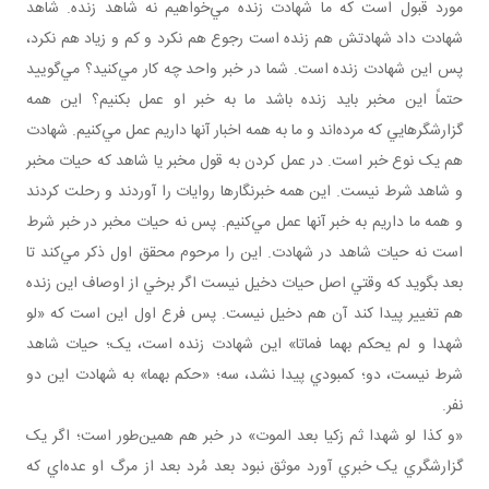
مورد قبول است که ما شهادت زنده مي‌خواهيم نه شاهد زنده. شاهد
شهادت داد شهادتش هم زنده است رجوع هم نکرد و کم و زياد هم نکرد،
پس اين شهادت زنده است. شما در خبر واحد چه کار مي‌کنيد؟ مي‌گوييد
حتماً اين مخبر بايد زنده باشد ما به خبر او عمل بکنيم؟ اين همه
گزارشگرهايي که مرده‌اند و ما به همه اخبار آنها داريم عمل مي‌کنيم. شهادت
هم يک نوع خبر است. در عمل کردن به قول مخبر يا شاهد که حيات مخبر
و شاهد شرط نيست. اين همه خبرنگارها روايات را آوردند و رحلت کردند
و همه ما داريم به خبر آنها عمل مي‌کنيم. پس نه حيات مخبر در خبر شرط
است نه حيات شاهد در شهادت. اين را مرحوم محقق اول ذکر مي‌کند تا
بعد بگويد که وقتي اصل حيات دخيل نيست اگر برخي از اوصاف اين زنده
هم تغيير پيدا کند آن هم دخيل نيست. پس فرع اول اين است که «لو
شهدا و لم يحکم بهما فماتا» اين شهادت زنده است، يک؛ حيات شاهد
شرط نيست، دو؛ کمبودي پيدا نشد، سه؛ «حکم بهما» به شهادت اين دو
نفر.
«و کذا لو شهدا ثم زکيا بعد الموت» در خبر هم همين‌طور است؛ اگر يک
گزارشگري يک خبري آورد موثق نبود بعد مُرد بعد از مرگ او عده‌اي که