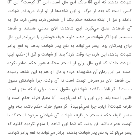
شهادت بدهند که اين آقا مالک اين مال است، اين آقا کيست؟ اين آقا
کسي است که بعد از مرگ او اين شاهدها از او ارث مي‌برند. شهادت
دادند و قبل از اينکه محکمه حکم بکند آن شخص مُرد، وقتي مُرد، مال به
آن شاهدها تعلق مي‌گيرد. اين شاهدها الآن مدعي‌ هستند و شاهد
نيستند. اينها اگر شهادت مي‌دهند دارند حرف خودشان را مي‌زنند. اين مال
براي پدرشان بود. پسر مي‌تواند به نفع پدر شهادت بدهد به نفع برادر
شهادت بدهد، اين مُرد، چه وقت مُرد؟ بعد از شهادت و قبل از حکم، اينها
شهادت دادند که اين مال براي او است. محکمه هنوز حکم صادر نکرده
است. در اين زمان آن مشهودله مرده و مال او هم به اين شاهد رسيده
اين شاهد الآن در معرض تهمت است نه آن وقت. چرا شهادتش مقبول
نيست؟ اگر قبلاً می­گفتيد شهادتش مقبول نيست براي اينکه متهم است
ظنين است بله، ولي اين را که نمي‌گوييد!. آيا معيار ظرف حکم است يا
ظرف شهادت؟ اينجا چرا نمي‌گوييد؟ اگر معيار ظرف حکم باشد، بله، ولي
معيار ظرف حکم نيست. در ظرف شهادت آن شهادتي مردود است که با
تهمت همراه باشد. آن وقت که شما اين شاهد را متهم نکرديد گفتيد که
پسر مي‌تواند به نفع پدر شهادت بدهد، برادر مي‌تواند به نفع برادر شهادت