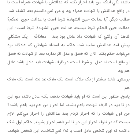
باشد؛ يکي اينکه من بايد احراز بکنم که عدالتش با شهادت همراه است يا
در واقع عدالتش با شهادت همراه بود و من نمي‌دانستم بعد کشف شد.
مطلب ديگر: آيا عدالت حين الشهادة شرط است يا عدالت حين الحکم؟
عدالت حين الحکم شرط نيست، عدالت حين الشهادة شرط است؛ اين
شاهد آن وقتي که شهادت داد عادل بود بعد _ معاذالله _ يک مشکلي
پيش آمد عدالتش سلب شد، حاکم به استناد شهادتي که عادلانه بود
مي‌تواند حکم بکند. الآن که فسق و عدل اثر ندارد؛ بعد از شهادت نه فسق
او مانع است نه عدل او شرط است، در ظرف شهادت بايد عادل باشد عادل
هم بود.
پرسش: شايد بيشتر از يک ملاک است يک ملاک عدالت است يک ملاک
هم ...
پاسخ: منظور اين است که او بايد شهادت بدهد، يک؛ عادل باشد، دو؛ اين
دو تا بايد در ظرف شهادت باهم باشند، اما احراز من هم بايد باهم باشند؟
من اول شهادت را که احراز کردم بعد عدالتش را احراز مي‌کنم. لازم
نيست که در ظرف احراز اين دو تا امر باهم احراز بشوند. حاکم اول شک
داشت که اين شخص عادل است يا نه؟ نمي‌شناخت، اين شخص شهادت