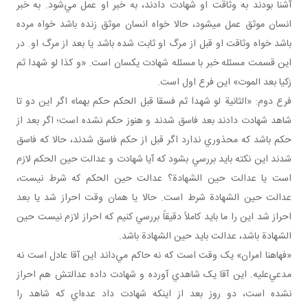
آشنا بودند به وثاقت او شهادت دادند، به خبر او عمل مي‌شود. به خبر
انسان موثق عمل می­شود، حالا خواه انسان موثق زنده باشد خواه مرده
باشد خواه وثاقت او قبل از مرگ او ثابت شده باشد يا بعد از مرگ او. در
اين قسمت مسئله خبر با مسئله شهادت يکسان است. «و کذا لو شهدا ثم
زکيا بعد الموت» اين فرع اول است.
فرع دوم: «الثانية لو شهدا ثم فسقا قبل الحكم حكم بهما» اگر اين دو تا
شاهد شهادت دادند بعد فاسق شدند و هنوز حکم نشده است؛ اگر بعد از
حکم باشد که محذوري ندارد اگر قبل از حکم فاسق شدند، حالا که فاسق
شدند اين نکته بايد بررسي بشود که آيا شهادت و عدالت حين الحکم لازم
است يا عدالت حين الشهادة؟ عدالت حين الحکم که شرط نيست،
عدالت حين الشهادة شرط است. حالا يا همان وقت احراز شد يا بعد
احراز شد اين را ما بايد کاملاً دقيقاً بررسي کنيم که احراز لازم نيست حين
الشهادة باشد، عدالت بايد حين الشهادة باشد.
«فهاهنا امران» يک وقت است که نه حاکم مي‌داند اين آقا عادل است نه
مدعي‌عليه. اين آقا يک شاهدي آورده و شهادت داده عدالتش هم احراز
نشده است، دو روز بعد از اينکه شهادت داد عده‌اي که شاهد را