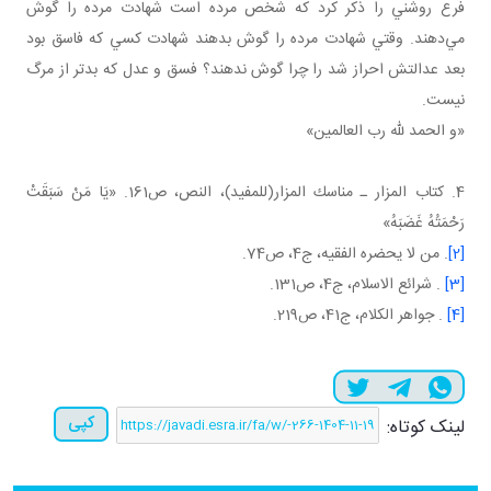
فرع روشني را ذکر کرد که شخص مرده است شهادت مرده را گوش
مي‌دهند. وقتي شهادت مرده را گوش بدهند شهادت کسي که فاسق بود
بعد عدالتش احراز شد را چرا گوش ندهند؟ فسق و عدل که بدتر از مرگ
نيست.
«و الحمد لله رب العالمين»
4. كتاب المزار ـ مناسك المزار(للمفيد)، النص، ص161. «يَا مَنْ‏ سَبَقَتْ‏
رَحْمَتُهُ‏ غَضَبَهُ»
[2]
. من لا يحضره الفقيه، ج4، ص74.
[3]
. شرائع الاسلام، ج4، ص131.
[4]
. جواهر الکلام، ج41، ص219.
کپی
لینک کوتاه: