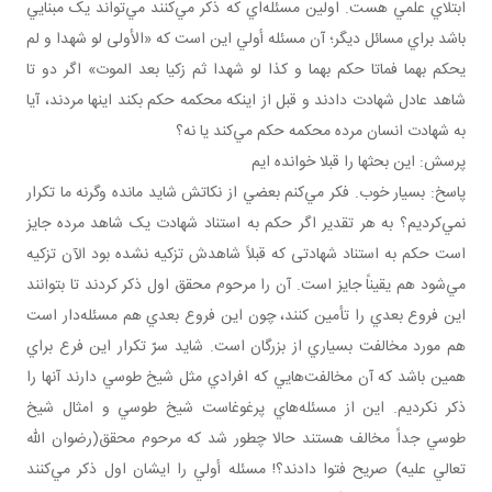
ابتلاي علمي هست. اولين مسئله‌اي که ذکر مي‌کنند مي‌تواند يک مبنايي
باشد براي مسائل ديگر؛ آن مسئله أولي اين است که «الأولى لو شهدا و لم
يحكم بهما فماتا حكم بهما و كذا لو شهدا ثم زكيا بعد الموت» اگر دو تا
شاهد عادل شهادت دادند و قبل از اينکه محکمه حکم بکند اينها مردند، آيا
به شهادت انسان مرده محکمه حکم مي‌کند يا نه؟
پرسش: اين بحث­ها را قبلا خوانده ايم
پاسخ: بسيار خوب. فکر مي‌کنم بعضي از نکاتش شايد مانده وگرنه ما تکرار
نمي‌کرديم؟ به هر تقدير اگر حکم به استناد شهادت يک شاهد مرده جايز
است حکم به استناد شهادتی که قبلاً شاهدش تزکيه نشده بود الآن تزکيه
مي‌شود هم يقيناً جايز است. آن را مرحوم محقق اول ذکر کردند تا بتوانند
اين فروع بعدي را تأمين کنند، چون اين فروع بعدي هم مسئله‌دار است
هم مورد مخالفت بسياري از بزرگان است. شايد سرّ تکرار اين فرع براي
همين باشد که آن مخالفت‌هايي که افرادي مثل شيخ طوسي دارند آنها را
ذکر نکرديم. اين از مسئله‌هاي پرغوغاست شيخ طوسي و امثال شيخ
طوسي جداً مخالف هستند حالا چطور شد که مرحوم محقق(رضوان الله
تعالي عليه) صريح فتوا دادند؟! مسئله أولي را ايشان اول ذکر مي‌کنند