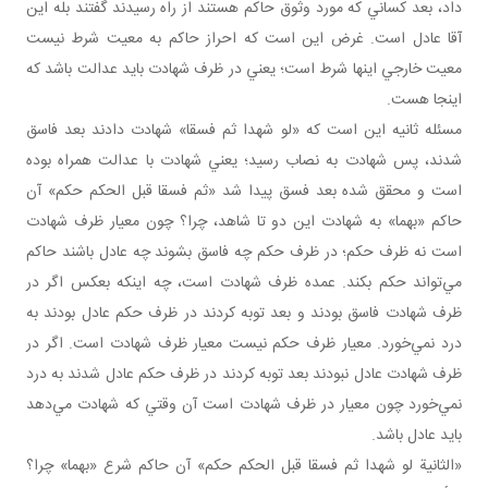
داد، بعد کساني که مورد وثوق حاکم هستند از راه رسيدند گفتند بله اين
آقا عادل است. غرض اين است که احراز حاکم به معيت شرط نيست
معيت خارجي اينها شرط است؛ يعني در ظرف شهادت بايد عدالت باشد که
اينجا هست.
مسئله ثانيه اين است که «لو شهدا ثم فسقا» شهادت دادند بعد فاسق
شدند، پس شهادت به نصاب رسيد؛ يعني شهادت با عدالت همراه بوده
است و محقق شده بعد فسق پيدا شد «ثم فسقا قبل الحکم حکم» آن
حاکم «بهما» به شهادت اين دو تا شاهد، چرا؟ چون معيار ظرف شهادت
است نه ظرف حکم؛ در ظرف حکم چه فاسق بشوند چه عادل باشند حاکم
مي‌تواند حکم بکند. عمده ظرف شهادت است، چه اينکه بعکس اگر در
ظرف شهادت فاسق بودند و بعد توبه کردند در ظرف حکم عادل بودند به
درد نمي‌خورد. معيار ظرف حکم نيست معيار ظرف شهادت است. اگر در
ظرف شهادت عادل نبودند بعد توبه کردند در ظرف حکم عادل شدند به درد
نمي‌خورد چون معيار در ظرف شهادت است آن وقتي که شهادت مي‌دهد
بايد عادل باشد.
«الثانية لو شهدا ثم فسقا قبل الحکم حکم» آن حاکم شرع «بهما» چرا؟