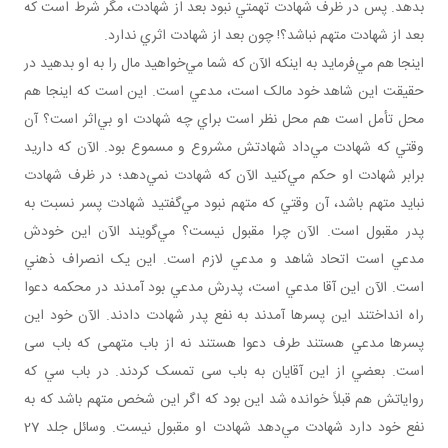
بدهد. پس در ظرف شهادت تهمتي نبود بعد از شهادت، مگر شرط است که
بعد از شهادت متهم نباشد؟! چون بعد از شهادت اثري ندارد.
اينجا هم مي‌فرمايد به اينکه الآن که شما مي‌خواهيد مال را به او بدهيد در
حقيقت اين شاهد خود مالک است، مدعي است. اين است که اينجا هم
محل تأمل است هم محل نظر است براي چه شهادت او بي‌اثر است؟ آن
وقتي که شهادت مي‌داد شهادتش مشروع و مسموع بود. الآن که داريد
برابر شهادت او حکم مي‌کنيد الآن که شهادت نمي‌دهد؛ در ظرف شهادت
نبايد متهم باشد، آن وقتي که متهم نبود مي‌گفتيد شهادت پسر نسبت به
پدر مقبول است. الآن چرا مقبول نيست؟ مي‌گويند الآن اين خودش
مدعي است اتحاد شاهد و مدعي لازم است. اين يک انصراف ذهني
است. الآن اين آقا مدعي است، پدرش مدعي بود آمدند در محکمه دعوا
راه انداختند اين پسرها آمدند به نفع پدر شهادت دادند. الآن خود اين
پسرها مدعي‌ هستند طرف دعوا هستند نه از باب متهمی که باب سی
است. بعضي از اين آقايان به باب سی تمسک کردند. در باب سي که
رواياتش هم قبلاً خوانده شد اين بود که اگر اين شخص متهم باشد که به
نفع خود دارد شهادت مي‌دهد شهادت او مقبول نيست. وسائل جلد 27