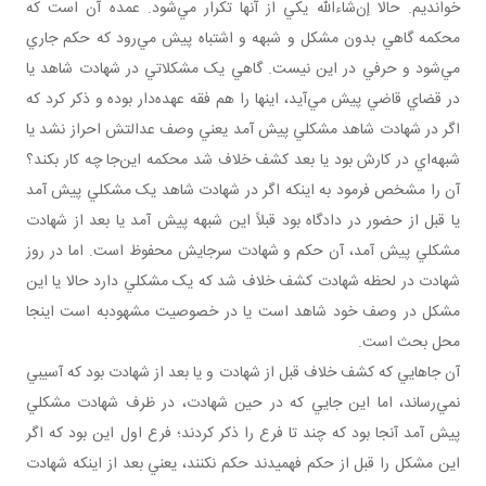
خوانديم. حالا إن‌شاءالله يکي از آنها تکرار مي‌شود. عمده آن است که
محکمه گاهي بدون مشکل و شبهه و اشتباه پيش مي‌رود که حکم جاري
مي‌شود و حرفي در اين نيست. گاهي يک مشکلاتي در شهادت شاهد يا
در قضاي قاضي پيش مي‌آيد، اينها را هم فقه عهده‌دار بوده و ذکر کرد که
اگر در شهادت شاهد مشکلي پيش آمد يعني وصف عدالتش احراز نشد يا
شبهه‌اي در کارش بود يا بعد کشف خلاف شد محکمه اين‌جا چه کار بکند؟
آن را مشخص فرمود به اينکه اگر در شهادت شاهد يک مشکلي پيش آمد
يا قبل از حضور در دادگاه بود قبلاً اين شبهه پيش آمد يا بعد از شهادت
مشکلي پيش آمد، آن حکم و شهادت سرجايش محفوظ است. اما در روز
شهادت در لحظه شهادت کشف خلاف شد که يک مشکلي دارد حالا يا اين
مشکل در وصف خود شاهد است يا در خصوصيت مشهودبه است اينجا
محل بحث است.
آن جاهايي که کشف خلاف قبل از شهادت و يا بعد از شهادت بود که آسيبي
نمي‌رساند، اما اين جايي که در حين شهادت، در ظرف شهادت مشکلي
پيش آمد آنجا بود که چند تا فرع را ذکر کردند؛ فرع اول اين بود که اگر
اين مشکل را قبل از حکم فهميدند حکم نکنند، يعني بعد از اينکه شهادت