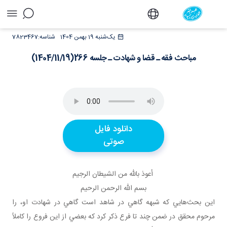
مباحث فقه ـ قضا و شهادت ـ جلسه
یک‌شنبه 19 بهمن 1404
شناسه:
7823467
266(1404/11/19) - دفتر
مباحث فقه ـ قضا و شهادت ـ جلسه 266(1404/11/19)
دانلود فایل
صوتی
أعوذ بالله من الشيطان الرجيم
بسم الله الرحمن الرحيم
اين بحث‌هايي که شبهه گاهي در شاهد است گاهي در شهادت او، را
مرحوم محقق در ضمن چند تا فرع ذکر کرد که بعضي از اين فروع را کاملاً