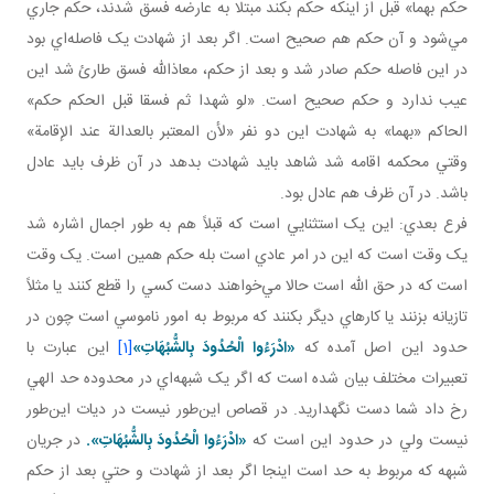
حكم بهما» قبل از اينکه حکم بکند مبتلا به عارضه فسق شدند، حکم جاري
مي‌شود و آن حکم هم صحيح است. اگر بعد از شهادت يک فاصله‌اي بود
در اين فاصله حکم صادر شد و بعد از حکم، معاذالله فسق طارئ شد اين
عيب ندارد و حکم صحيح است. «لو شهدا ثم فسقا قبل الحكم حكم»
الحاکم «بهما» به شهادت اين دو نفر «لأن المعتبر بالعدالة عند الإقامة»
وقتي محکمه اقامه شد شاهد بايد شهادت بدهد در آن ظرف بايد عادل
باشد. در آن ظرف هم عادل بود.
فرع بعدي: اين يک استثنايي است که قبلاً هم به طور اجمال اشاره شد
يک وقت است که اين در امر عادي است بله حکم همين است. يک وقت
است که در حق الله است حالا مي‌خواهند دست کسي را قطع کنند يا مثلاً
تازيانه بزنند يا کارهاي ديگر بکنند که مربوط به امور ناموسي است چون در
حدود اين اصل آمده که
«ادْرَءُوا الْحُدُودَ بِالشُّبُهَاتِ»
[1]
اين عبارت با
تعبيرات مختلف بيان شده است که اگر يک شبهه‌اي در محدوده حد الهي
رخ داد شما دست نگهداريد. در قصاص اين‌طور نيست در ديات اين‌طور
نيست ولي در حدود اين است که
«ادْرَءُوا الْحُدُودَ بِالشُّبُهَاتِ».
در جريان
شبهه که مربوط به حد است اينجا اگر بعد از شهادت و حتي بعد از حکم