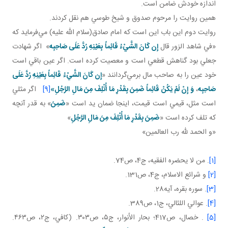
اندازه خودش ضامن است.
همين روايت را مرحوم صدوق و شيخ طوسي هم نقل کردند.
روايت دوم اين باب اين است که امام صادق(سلام الله عليه) مي‌فرمايد که
«في شاهد الزور قال
إِن كَانَ الشَّيْ‌ءُ قَائِماً بِعَيْنِهِ رُدَّ عَلَى صَاحِبِه
» اگر شهادت
جعلي بود گناهش قطعي است و معصيت کرده است. اگر عين باقي است
خود عين را به صاحب مال برمي‌گردانند «
إِن كَانَ الشَّيْ‌ءُ قَائِماً بِعَيْنِهِ رُدَّ عَلَى
صَاحِبِه
،
وَ إِنْ لَمْ يَكُنْ قَائِماً ضَمِنَ بِقَدْرِ مَا أُتْلِفَ مِنَ مَالِ الرَّجُلِ
»
[9]
اگر مثلي
است مثل، قيمي است قيمت، اينجا ضمان يد است «
ضَمِنَ
» به قدر آنچه
که تلف کرده است «
ضَمِنَ بِقَدْرِ مَا أُتْلِفَ مِنَ مَالِ الرَّجُلِ
»
«و الحمد لله رب العالمين»
[1]
. من لا يحضره الفقيه، ج4، ص74.
[2]
و شرائع الاسلام، ج4، ص131.
[3]
. سوره بقره، آيه28.
[4]
. عوالي اللئالي، ج1، ص389.
[5]
. خصال، ص417؛ بحار الأنوار، ج۵، ص۳۰۳. (كافي، ج۲، ص۴۶۳.