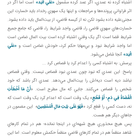
اشتباه کرده نه عمدي، اگر عمد کرده مشمول
«عَلَي الْيَد»
است اما اگر در
اثر فراواني پرونده‌ها و مراجعات و اينها يک سهوي رخداد بايد خسارت اين
مجنی‌عليه داده بشود لکن نه از کيسه قاضي، از بيت‌المال بايد داده بشود.
خسارت‌هاي سهوي قاضي را، قاضي واجد شرايط را، قاضي که جامع جميع
شرايط قضا است اگر يک وقتي اشتباه کرده است بيت المال ضامن است
اما واجد شرايط نبود و بي‌مهابا حکم کرد، خودش ضامن است و
«عَلَي
الْيَد»
آنجا شامل مي‌شود.
پرسش: به اشتباه کسی را اعدام کرد يا قصاص کرد ...
پاسخ: اين عمدي که نبود چون عمدي نبود قصاص نيست. وقتي قصاص
نباشد ديه است ديه‌اش را بيت‌المال مي‌دهد. عمدي اگر باشد که خود
شخص را قصاص مي‌کنند. جايي که مال مطرح است. «
أَنَّ مَا أَخْطَأَتِ
الْقُضَاةُ فِي دَمٍ- أَوْ قَطْعٍ
» يک وقت است که اعدام کرد يک وقت است که
نه، دست کسي را قطع کرد «
فَهُوَ عَلَى بَيْتِ مَالِ الْمُسْلِمِينَ
» اين مضمون در
جاهاي ديگر هم هست.
پس هيچ محذوري هيچ شبهه‌اي در اينجا نمانده؛ هم در تمام کارهاي
شاهد منظماً هم در تمام کارهاي قاضي منظماً حکمش معلوم است. اما اين