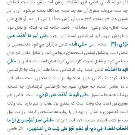
اگر درباره قضاي قاضي اين مشکلات پيش آمد بابش جداست فصلش
جداست فروعات متفرع آن هم جداست. جداگانه بحث مي‌شود. آن را در
همين جلد 27 صفحه 226 «باب أن أرش خطأ القاضي في دم، أو قطع على
بيت المال» يک وقتي _ معاذالله _ کشف خلاف شد به اينکه او عادل نبود
و خودش تزوير کرد او ضامن است، اين جزء
«عَلَي الْيَدِ مَا أَخَذَتْ حَتّي
تُؤَدّي»
[4]
است، اين
«عَلَي الْيَد
ِ» شامل کارگران مي‌شود متخصصين را
شامل است و شامل نوشتن نسخه‌هاي بيجا مي‌شود و شامل دادن فتواهاي
بيجا مي‌شود و شامل نظرات کارشناسي کارشناسان است؛ همه اينها را
«عَلَي
الْيَدِ مَا أَخَذَتْ»
شامل است. يک کارشناسي عالماً عامداً در يک جا کارشناسي
خلاف کرده يک کسي هنوز به اجتهاد نرسيده يا متجزي است مدام فتوا
داده ضامن است؛ چه فتواي فقيه چه کارشناسي کارشناسان چه نسخه
پزشک همه جا مشمول
«عَلَي الْيَدِ مَا أَخَذَتْ حَتّي تُؤَدّي»
است. قاضي هم
همين‌طور است يک وقت است که عمدي بود عقاب را هم دارد. يک وقت
است که سهوي و امثال آن بود آن را روايت‌ها مشخص کردند. روايت اول
باب 10 کتاب القضاء صفحه 226 آنجا دارد که «
قَضَى أَمِيرُ الْمُؤْمِنِينَ ع أَنَّ مَا
أَخْطَأَتِ الْقُضَاةُ فِي دَمٍ- أَوْ قَطْعٍ فَهُوَ عَلَى بَيْتِ مَالِ الْمُسْلِمِينَ
» اگر قاضي