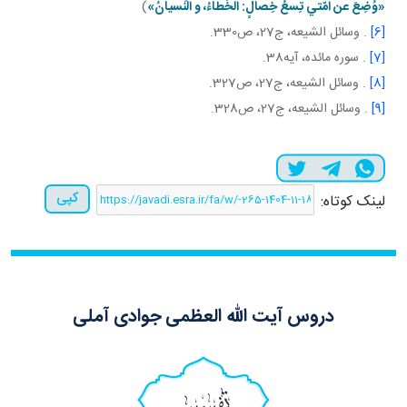
«وُضِعَ عن امّتي تِسعُ خِصالٍ: الخَطاءُ، و النِّسيانُ»
)
[6]
. وسائل الشيعه، ج27، ص330.
[7]
. سوره مائده، آيه38.
[8]
. وسائل الشيعه، ج27، ص327.
[9]
. وسائل الشيعه، ج27، ص328.
کپی
لینک کوتاه:
دروس آیت الله العظمی جوادی آملی
تفسیر