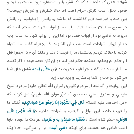
شهادت‌هايي که داده شد که تکليقش را روايت‌هاي تزوير مشخص کرد و
فرمود باطل است کارش حرام است اما حالا خطرش و ضررش چيست؟
بين عمد و غير عمد فرق گذاشتند که بنا شد رواياتش را بخوانيم. رواياتش
در همين جلد 27 صفحه 326 باب ده از ابواب شهادات است. آنچه که
مربوط به قاضي بود از ابواب قضاء بود اما اين از ابواب شهادات است. باب
ده از ابواب شهادات است «باب ان الشهود إذا رجعوا» گفتند ما اشتباه
کرديم يا خلاف کرديم ببخشيد، ما را فريب دادند و مانند آن «إذا رجعوا قبل
ال حکم لم يحکم» محکمه حکم نمي‌کند «و إن کان بعده غرموا» اگر گفتند
ما را فريب دادند گفتند چرا فريب خورديد! الآن
«عَلَي الْيَد»
شامل حال شما
مي‌شود غرامت را شما بدهکاريد و بايد بپردازيد.
اين روايت را گذشته از مرحوم کليني(رضوان الله تعالي عليه) مرحوم شيخ
طوسي و صدوق يعني محمدين ثلاث(رضوان الله عليهم) نقل کردند که
«عن احدهما عليه السلام
قال فِي الشُّهُودِ إِذَا رَجَعُوا عَنْ شَهَادَتِهِمْ»
گفتند ما
را فريب دادند اين مبلغ را گرفتيم و شهادت داديم «
وَ قَدْ قُضِيَ عَلَى
الرَّجُلِ
» حکم شده است «
ضُمِّنُوا مَا شَهِدُوا بِهِ وَ غُرِّمُوا
» غرامت به عهده اينها
است ضامن هم هستند براي اينکه
«عَلَي الْيَد»
اين را مي‌گيرد. حالا يک