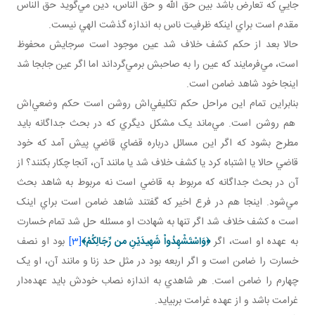
جايي که تعارض باشد بين حق الله و حق الناس، دين مي‌گويد حق الناس
مقدم است براي اينکه ظرفيت ناس به اندازه گذشت الهي نيست.
حالا بعد از حکم کشف خلاف شد عين موجود است سرجايش محفوظ
است، مي‌فرمايند که عين را به صاحبش برمي‌گرداند اما اگر عين جابجا شد
اينجا خود شاهد ضامن است.
بنابراين تمام اين مراحل حکم تکليفي‌اش روشن است حکم وضعي‌اش
هم روشن است. مي‌ماند يک مشکل ديگري که در بحث جداگانه بايد
مطرح بشود که اگر اين مسائل درباره قضاي قاضي پيش آمد که خود
قاضي حالا يا اشتباه کرد يا کشف خلاف شد يا مانند آن، آنجا چکار بکنند؟ از
آن در بحث جداگانه که مربوط به قاضي است نه مربوط به شاهد بحث
مي‌شود. اينجا هم در فرع اخير که گفتند شاهد ضامن است براي اينک
است ه کشف خلاف شد اگر تنها به شهادت او مسئله حل شد تمام خسارت
به عهده او است، اگر
﴿وَاسْتَشْهِدُواْ شَهِيدَيْنِ من رِّجَالِكُمْ﴾
[3]
بود او نصف
خسارت را ضامن است و اگر اربعه بود در مثل حد زنا و مانند آن، او يک
چهارم را ضامن است. هر شاهدي به اندازه نصاب خودش بايد عهده‌دار
غرامت باشد و از عهده غرامت بربيايد.