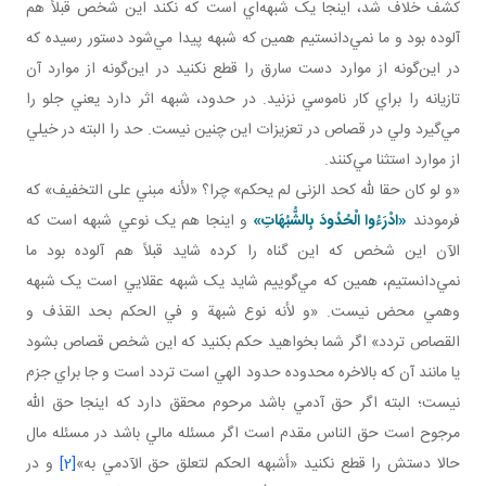
کشف خلاف شد، اينجا يک شبهه‌اي است که نکند اين شخص قبلاً هم
آلوده بود و ما نمي‌دانستيم همين که شبهه پيدا مي‌شود دستور رسيده که
در اين‌گونه از موارد دست سارق را قطع نکنيد در اين‌گونه از موارد آن
تازيانه را براي کار ناموسي نزنيد. در حدود، شبهه اثر دارد يعني جلو را
مي‌گيرد ولي در قصاص در تعزيزات اين چنين نيست. حد را البته در خيلي
از موارد استثنا مي‌کنند.
«و لو كان حقا لله كحد الزنى لم يحكم» چرا؟ «لأنه مبني على التخفيف» که
فرمودند
«ادْرَءُوا الْحُدُودَ بِالشُّبُهَاتِ»
و اينجا هم يک نوعي شبهه است که
الآن اين شخص که اين گناه را کرده شايد قبلاً هم آلوده بود ما
نمي‌دانستيم، همين که مي‌گوييم شايد يک شبهه عقلايي است يک شبهه
وهمي محض نيست. «و لأنه نوع شبهة و في الحكم بحد القذف و
القصاص تردد» اگر شما بخواهيد حکم بکنيد که اين شخص قصاص بشود
يا مانند آن که بالاخره محدوده حدود الهي است تردد است و جا براي جزم
نيست؛ البته اگر حق آدمي باشد مرحوم محقق دارد که اينجا حق الله
مرجوح است حق الناس مقدم است اگر مسئله مالي باشد در مسئله مال
حالا دستش را قطع نکنيد «أشبهه الحكم لتعلق حق الآدمي به»
[2]
و در