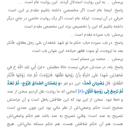
پرسش: ... به اين روايت استدلال کردند. اين روايت عام است. ...
پاسخ: اينجا عام است اگر مخصصي داشته باشيم مقدم بر اين است.
حرفي در آن نيست. اينکه عام است، اگر يک روايت خاصي در جاي ديگر
داشته باشيم که اين را تخصيص بزند اين مخصص مقدم است.
پرسش: باب سيزده مقدم است ...
پاسخ: در باب سيزده «باب حكم ما لو شهد شاهدان على رجل بطلاق، فأنكر
بعد ما تزوجت، أو بموت فظهر حياته» اين عنوان باب است.
پرسش: ... محمد بن مسلم است
پاسخ: بله، در سندش حرفي نيست حالا مطلبش: «عَنْ أَبِي عَبْدِ اللَّهِ ع فِي
شَاهِدَيْنِ شَهِدَا عَلَى امْرَأَةٍ بِأَنَّ زَوْجَهَا طَلَّقَهَا- فَتَزَوَّجَتْ ثُمَّ جَاءَ زَوْجُهَا فَأَنْكَرَ
الطَّلَاقَ- قَالَ
يُضْرَبَانِ الْحَدَّ
» اين دو نفر «
وَ يُضَمَّنَانِ الصَّدَاقَ لِلزَّوْجِ- ثُمَّ تَعْتَدُّ
ثُمَّ تَرْجِعُ إِلَى زَوْجِهَا الْأَوَّلِ
»
[6]
آنجايي که ما روايت نقل کرديم سخن از عمد
و خطا نبود. سخن از اين بود که اين طلاقش باطل است و آن غرامتش
صحيح است حکم وضعي‌اش از نظر مالي بود اين چون عمدي است
تصريح به عمد است؛ وقتي تصريح به عمد باشد هم حکم وضعي‌اش
هست هم آن حکم شلاقش هست هم حکم مسئله مالي‌اش. هيچ