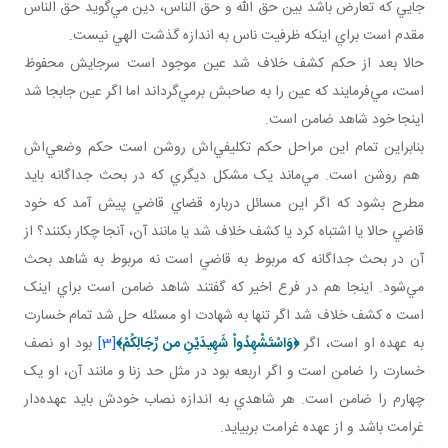
جايي که تعارض باشد بين حق الله و حق الناس، دين مي‌گويد حق الناس
مقدم است براي اينکه ظرفيت ناس به اندازه گذشت الهي نيست.
حالا بعد از حکم کشف خلاف شد عين موجود است سرجايش محفوظ
است، مي‌فرمايند که عين را به صاحبش برمي‌گرداند اما اگر عين جابجا شد
اينجا خود شاهد ضامن است.
بنابراين تمام اين مراحل حکم تکليفي‌اش روشن است حکم وضعي‌اش
هم روشن است. مي‌ماند يک مشکل ديگري که در بحث جداگانه بايد
مطرح بشود که اگر اين مسائل درباره قضاي قاضي پيش آمد که خود
قاضي حالا يا اشتباه کرد يا کشف خلاف شد يا مانند آن، آنجا چکار بکنند؟ از
آن در بحث جداگانه که مربوط به قاضي است نه مربوط به شاهد بحث
مي‌شود. اينجا هم در فرع اخير که گفتند شاهد ضامن است براي اينک
است ه کشف خلاف شد اگر تنها به شهادت او مسئله حل شد تمام خسارت
به عهده او است، اگر
﴿وَاسْتَشْهِدُواْ شَهِيدَيْنِ من رِّجَالِكُمْ﴾
[3]
بود او نصف
خسارت را ضامن است و اگر اربعه بود در مثل حد زنا و مانند آن، او يک
چهارم را ضامن است. هر شاهدي به اندازه نصاب خودش بايد عهده‌دار
غرامت باشد و از عهده غرامت بربيايد.