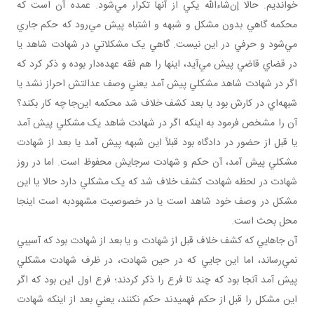
خوانديم. حالا إن‌شاءالله يکي از آنها تکرار مي‌شود. عمده آن است که
محکمه گاهي بدون مشکل و شبهه و اشتباه پيش مي‌رود که حکم جاري
مي‌شود و حرفي در اين نيست. گاهي يک مشکلاتي در شهادت شاهد يا
در قضاي قاضي پيش مي‌آيد، اينها را هم فقه عهده‌دار بوده و ذکر کرد که
اگر در شهادت شاهد مشکلي پيش آمد يعني وصف عدالتش احراز نشد يا
شبهه‌اي در کارش بود يا بعد کشف خلاف شد محکمه اين‌جا چه کار بکند؟
آن را مشخص فرمود به اينکه اگر در شهادت شاهد يک مشکلي پيش آمد
يا قبل از حضور در دادگاه بود قبلاً اين شبهه پيش آمد يا بعد از شهادت
مشکلي پيش آمد، آن حکم و شهادت سرجايش محفوظ است. اما در روز
شهادت در لحظه شهادت کشف خلاف شد که يک مشکلي دارد حالا يا اين
مشکل در وصف خود شاهد است يا در خصوصيت مشهودبه است اينجا
محل بحث است.
آن جاهايي که کشف خلاف قبل از شهادت و يا بعد از شهادت بود که آسيبي
نمي‌رساند، اما اين جايي که در حين شهادت، در ظرف شهادت مشکلي
پيش آمد آنجا بود که چند تا فرع را ذکر کردند؛ فرع اول اين بود که اگر
اين مشکل را قبل از حکم فهميدند حکم نکنند، يعني بعد از اينکه شهادت