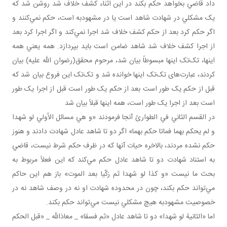
داد قاضي بخواهد حکم بکند در اين اثناء کشف خلاف شد روشن شد که
يک مشکلي در شهادت شاهد است يا در مشهودبه است، حکم نمي‌کنند و
اگر حکم کرد بعد از حکم کشف خلاف شد اجرا نمي‌کند و اگر اجرا کرد بعد
از اجرا کشف خلاف شد شاهد ضامن است بايد بپردازد. همه يعني همه
اينها، تک‌تک اينها مبسوطاً بيان شد، مرحوم محقق(رضوان الله عليه) بيان
کردند، عبارت‌های تک‌تک اينها خوانده شد و تک‌تک اين فروع بيان شد که
قبل از حکم يک طور است بعد از حکم يک طور است قبل از اجرا يک طور
است بعد از اجرا يک طور است، همه اينها قبلاً بيان شد
در القسم الثاني في الطوارئ آنجا فرمودند «و هي مسائل الأولي لو شهدا
و لم يحکم بهما فماتا حکم بهما» اگر دو تا شاهد عادل شهادت دادند و هنوز
حکم نشده مردند، بالاخره حيات آنها که در ظرف حکم شرط نيست، قاضي
به استناد شهادت دو تا شاهد عادل حکم مي‌کند که اين فعلاً مربوط به
بحث ما نيست «و کذا لو شهدا ثم زکّيا بعد الموت» باز هم اين حاکم
مي‌تواند حکم بکند، چون در محدوده شهادت او نه در وصف شاهد نه در
خصوصيت مشهودبه هيچ مشکلي نيست مي‌تواند حکم بکند.
اما «الثانية لو شهدا» دو تا شاهد عادل «ثم فسقا» _ معاذالله _ «قبل الحكم