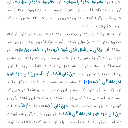
حق فرمود
«ادْرَءُوا الْحُدُودَ بِالشُّبُهَاتِ».
اين
«ادْرَءُوا الْحُدُودَ بِالشُّبُهَاتِ»
براي
آن است که ذات اقدس الهی عفوش بيشتر است که فرمود اينجا را شما
جاري نکنيد وگرنه آنجايي که روزه خوردن است و حق الله محض است که
مرتب حکم جاري مي‌شود.
اين تتمه روايات باب ده، روايت باب يازده هم همين معنا را دارد. از امام
صادق(سلام الله عليه) «فِي شَاهِدِ الزُّورِ مَا تَوْبَتُهُ؟»زور يثعني تزوير. «مَا
تَوْبَتُهُ؟ قَالَ-
يُؤَدِّي مِنَ الْمَالِ الَّذِي شَهِدَ عَلَيْهِ بِقَدْرِ مَا ذَهَبَ مِنْ مَالِهِ
» اگر
شهادتي داد اگر يک نفر بود، تنها خود او بود مال مردم رفت، اين ضامن
است، اگر به شهادت دو تا شاهد عادل بودند کشف خلاف مال يکي از اينها
بود او نصف را ضامن است. «
إِنْ كَانَ النِّصْفَ
أَوِ الثُّلُثَ
،
إِنْ كَانَ شَهِدَ هُوَ وَ
آخَرُ مَعَهُ أَدَّى النِّصْفَ
»
[8]
اگر سه تا شاهد هستند دو نفرشان مشکل ندارند
اين يکي مشکل دارد يک سوم را اين ضامن است و هکذا. در جايي که
مسئله زنا است _ معاذالله _ چهار تا شاهد لازم است اين شاهد يکي از
آنها بود يک چهارم را ضامن است. «
إِنْ كَانَ النِّصْفَ
» نصف «
أَوِ الثُّلُثَ
» ثلث
«
إِنْ كَانَ شَهِدَ هُوَ وَ آخَرُ مَعَهُ أَدَّى النِّصْفَ
» اگر اين بود و ديگري هم شهادت
داد اما از ديگري کشف خلاف نشد، برای اين شاهد کشف خلاف شد او به