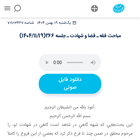
مباحث فقه ـ قضا و شهادت ـ جلسه
یک‌شنبه 19 بهمن 1404
شناسه:
7823467
266(1404/11/19) - دفتر
مباحث فقه ـ قضا و شهادت ـ جلسه 266(1404/11/19)
دانلود فایل
صوتی
أعوذ بالله من الشيطان الرجيم
بسم الله الرحمن الرحيم
اين بحث‌هايي که شبهه گاهي در شاهد است گاهي در شهادت او، را
مرحوم محقق در ضمن چند تا فرع ذکر کرد که بعضي از اين فروع را کاملاً