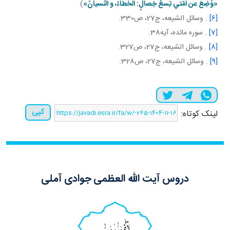
«وُضِعَ عن امّتي تِسعُ خِصالٍ: الخَطاءُ، و النِّسيانُ»
)
[6]
. وسائل الشيعه، ج27، ص330.
[7]
. سوره مائده، آيه38.
[8]
. وسائل الشيعه، ج27، ص327.
[9]
. وسائل الشيعه، ج27، ص328.
کپی
لینک کوتاه:
دروس آیت الله العظمی جوادی آملی
تفسیر