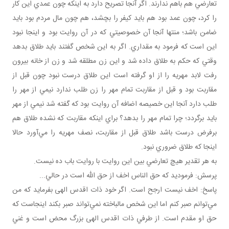
تعارضي هم باهم ندارند. اگر آنجا تصريح دارد به اينکه چون عمدي اين کار
را کرد، چون عمد بود هم بايد کيفر را بچشد، هم چون مال مردم بود بايد
ضامن باشد؛ منتها آنجا آن خصوصيتي که در آن روايت بود و اينجا نبود
اين است که فرمود به مقداري. اگر به اين شخص گفتند بايد طلاق بدهد
وقتي که حکم به طلاق داده شد و اين زن مطلقه شد و زن از خانه بيرون
رفت لابد مهريه را از او گرفته است اين طلاق درست نبود چون قبل از
مقاربت بود و قبل از مقاربت تمام مهر را زن طلب ندارد نيمي از مهر را
طلب دارد آنجا اين خصيصه اضافه آن روايت بود که گفته شد نيمي از مهر
بايد برگردد؛ چرا تمام مهر را بدهد؟ براي اينکه مقاربت که نشده طلاق هم
برفرض درست باشد طلاق قبل از مقاربت، نصف مهريه را مي‌آورد حالا
اينجا که طلاق ضروري نبود.
به هر تقدير هيچ تعارضي بين اين روايت با روايت باب ده نيست.
پرسش: فرموديد که حق الناس اخف از حق الله است در حالي...
پاسخ: اخف نيست ارجح است. اگر خود ذات اقدس الهی بفرمايد که من
مي‌توانم صبر کنم اما اين شخص مالباخته نمي‌تواند صبر بکند اينجاست که
حق او مقدم است. از طرفي ذات اقدس الهی بزرگ محض است و غني