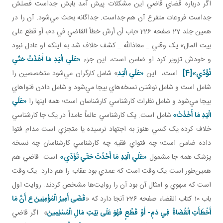
اگر درباره قضاي قاضي اين مشکلات پيش آمد بابش جداست فصلش
جداست فروعات متفرع آن هم جداست. جداگانه بحث مي‌شود. آن را در
همين جلد 27 صفحه 226 «باب أن أرش خطأ القاضي في دم، أو قطع على
بيت المال» يک وقتي _ معاذالله _ کشف خلاف شد به اينکه او عادل نبود
و خودش تزوير کرد او ضامن است، اين جزء
«عَلَي الْيَدِ مَا أَخَذَتْ حَتّي
تُؤَدّي»
[4]
است، اين
«عَلَي الْيَد
ِ» شامل کارگران مي‌شود متخصصين را
شامل است و شامل نوشتن نسخه‌هاي بيجا مي‌شود و شامل دادن فتواهاي
بيجا مي‌شود و شامل نظرات کارشناسي کارشناسان است؛ همه اينها را
«عَلَي
الْيَدِ مَا أَخَذَتْ»
شامل است. يک کارشناسي عالماً عامداً در يک جا کارشناسي
خلاف کرده يک کسي هنوز به اجتهاد نرسيده يا متجزي است مدام فتوا
داده ضامن است؛ چه فتواي فقيه چه کارشناسي کارشناسان چه نسخه
پزشک همه جا مشمول
«عَلَي الْيَدِ مَا أَخَذَتْ حَتّي تُؤَدّي»
است. قاضي هم
همين‌طور است يک وقت است که عمدي بود عقاب را هم دارد. يک وقت
است که سهوي و امثال آن بود آن را روايت‌ها مشخص کردند. روايت اول
باب 10 کتاب القضاء صفحه 226 آنجا دارد که «
قَضَى أَمِيرُ الْمُؤْمِنِينَ ع أَنَّ مَا
أَخْطَأَتِ الْقُضَاةُ فِي دَمٍ- أَوْ قَطْعٍ فَهُوَ عَلَى بَيْتِ مَالِ الْمُسْلِمِينَ
» اگر قاضي