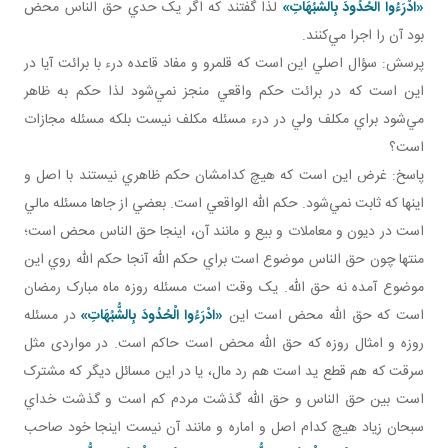
«ادْرَءُوا الْحُدُودَ بِالشُّبُهَاتِ»
لذا گفتند که اگر يک حدي حق الناس محض
بود آن را اجرا مي‌کنند.
پرسش: سؤال اصلي اين است که قلمرو و مفاد قاعده درء با برائت آيا در
اين است که در برائت حکم واقعي منجز نمي‌شود لذا حکم به ظاهر
مي‌شود براي مکلف ولي در درء مسئله مکلف نيست بلکه مسئله مجازات
است؟
پاسخ: غرض اين است که هيچ کدامشان حکم ظاهري نيستند با اصل و
اينها که ثابت نمي‌شود. حکم الله الواقعي است. بعضي از جاها مسئله مالي
است در ديون و معاملات و بيع و مانند آن، اينجا حق الناس محض است؛
منتها چون حق الناس موضوع است براي حکم الله آنجا حکم الله روي اين
موضوع آمده نه حق الله. يک وقت است مسئله روزه ماه مبارک رمضان
است که حق الله محض است اين
«ادْرَءُوا الْحُدُودَ بِالشُّبُهَاتِ»
در مسئله
روزه و امثال روزه که حق الله محض است حاکم است. در مواردی مثل
سرقت که هم قطع يد است هم رد مال، يا در اين مسائل ديگر که مشترک
است بين حق الناس و حق الله گذشت مردم کم است و گذشت خداي
سبحان زياد هيچ کدام اصل و اماره و مانند آن نيست اينجا خود صاحب