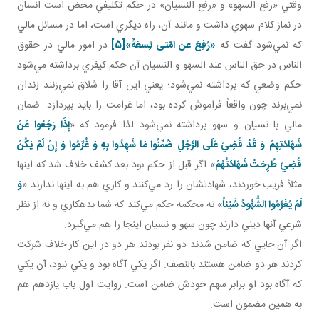
وقتي «رفع السهو» و «رفع النسيان» در حکم تکليفي محض است انسان
در نماز کلام سهوي داشت و مانند آن، راه ديگري است، اما در مسائل مالي
که نمي‌شود گفت که
«رُفِعَ عن امّتی تِسعَةٌ»
[5]
در امور مالي در حقوق
الناس در حق الناس عند السهو و النسيان آن حکم کيفري برداشته مي‌شود
حکم وضعي که برداشته نمي‌شود؛ يعني اين آقا را شلاق نمي‌زنند زندان
نمي‌برند چون واقعاً فراموش کرده بود، اما غرامت را بايد بپردازد. ضمان
مالي با نسيان و سهو برداشته نمي‌شود لذا فرمود که «
إِذَا رَجَعُوا عَنْ
شَهَادَتِهِمْ
وَ قَدْ قُضِيَ عَلَى الرَّجُلِ
ضُمِّنُوا مَا شَهِدُوا بِهِ وَ غُرِّمُوا
وَ إِنْ لَمْ يَكُنْ
قُضِيَ طُرِحَتْ شَهَادَتُهُمْ
» اگر قبل از حکم بود بعد کشف خلاف شد که اينها
مثلاً فريب خوردند، شهادتشان را رد مي‌کنند و کاري هم به اينها ندارند «
وَ
لَمْ يُغَرَّمُوا الشُّهُودُ شَيْئاً
» نه محکمه حکم مي‌کند که شما بدهکاري و نه از نظر
شرعي آنها ديني دارند چون سهو و نسيان اينجا را هم مي‌گيرد.
اگر آن جايي که ضامن شدند دو نفر بودند هر دو در اين کار خلاف شرکت
کردند هر دو ضامن هستند بالنصف. اگر يکي آگاه بود و يکي نبود، آن يکي
که آگاه بود او برابر سهم خودش ضامن است. روايت اول باب يازدهم هم
به همين مضمون است.