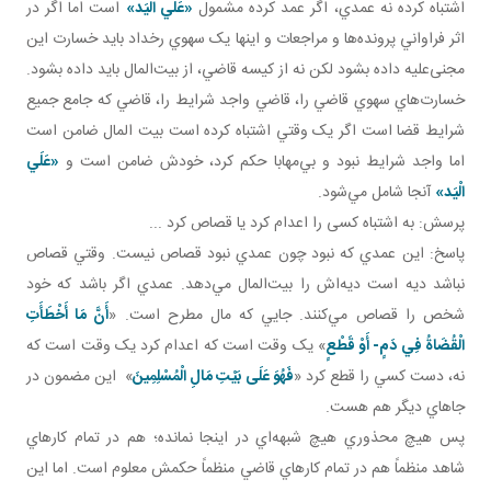
اشتباه کرده نه عمدي، اگر عمد کرده مشمول
«عَلَي الْيَد»
است اما اگر در
اثر فراواني پرونده‌ها و مراجعات و اينها يک سهوي رخداد بايد خسارت اين
مجنی‌عليه داده بشود لکن نه از کيسه قاضي، از بيت‌المال بايد داده بشود.
خسارت‌هاي سهوي قاضي را، قاضي واجد شرايط را، قاضي که جامع جميع
شرايط قضا است اگر يک وقتي اشتباه کرده است بيت المال ضامن است
اما واجد شرايط نبود و بي‌مهابا حکم کرد، خودش ضامن است و
«عَلَي
الْيَد»
آنجا شامل مي‌شود.
پرسش: به اشتباه کسی را اعدام کرد يا قصاص کرد ...
پاسخ: اين عمدي که نبود چون عمدي نبود قصاص نيست. وقتي قصاص
نباشد ديه است ديه‌اش را بيت‌المال مي‌دهد. عمدي اگر باشد که خود
شخص را قصاص مي‌کنند. جايي که مال مطرح است. «
أَنَّ مَا أَخْطَأَتِ
الْقُضَاةُ فِي دَمٍ- أَوْ قَطْعٍ
» يک وقت است که اعدام کرد يک وقت است که
نه، دست کسي را قطع کرد «
فَهُوَ عَلَى بَيْتِ مَالِ الْمُسْلِمِينَ
» اين مضمون در
جاهاي ديگر هم هست.
پس هيچ محذوري هيچ شبهه‌اي در اينجا نمانده؛ هم در تمام کارهاي
شاهد منظماً هم در تمام کارهاي قاضي منظماً حکمش معلوم است. اما اين