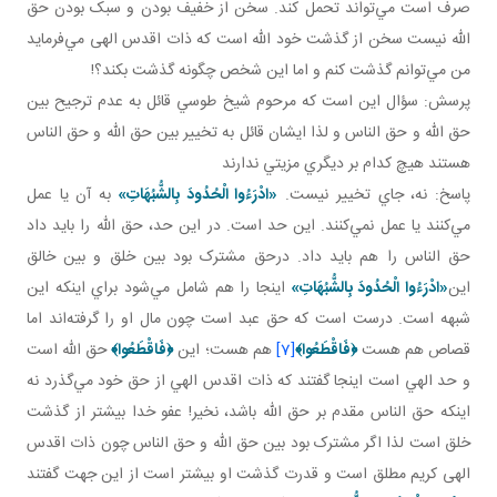
صرف است مي‌تواند تحمل کند. سخن از خفيف بودن و سبک بودن حق
الله نيست سخن از گذشت خود الله است که ذات اقدس الهی مي‌فرمايد
من مي‌توانم گذشت کنم و اما اين شخص چگونه گذشت بکند؟!
پرسش: سؤال اين است که مرحوم شيخ طوسي قائل به عدم ترجيح بين
حق الله و حق الناس و لذا ايشان قائل به تخيير بين حق الله و حق الناس
هستند هيچ کدام بر ديگري مزيتي ندارند
پاسخ: نه، جاي تخيير نيست.
«ادْرَءُوا الْحُدُودَ بِالشُّبُهَاتِ»
به آن يا عمل
مي‌کنند يا عمل نمي‌کنند. اين حد است. در اين حد، حق الله را بايد داد
حق الناس را هم بايد داد. درحق مشترک بود بين خلق و بين خالق
اين
«ادْرَءُوا الْحُدُودَ بِالشُّبُهَاتِ»
اينجا را هم شامل مي‌شود براي اينکه اين
شبهه است. درست است که حق عبد است چون مال او را گرفته‌اند اما
قصاص هم هست
﴿
فَاقْطَعُوا
﴾
[7]
هم هست؛ اين
﴿
فَاقْطَعُوا
﴾
حق الله است
و حد الهي است اينجا گفتند که ذات اقدس الهي از حق خود مي‌گذرد نه
اينکه حق الناس مقدم بر حق الله باشد، نخير! عفو خدا بيشتر از گذشت
خلق است لذا اگر مشترک بود بين حق الله و حق الناس چون ذات اقدس
الهی کريم مطلق است و قدرت گذشت او بيشتر است از اين جهت گفتند