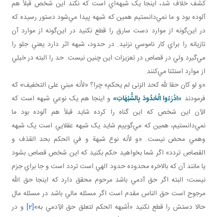
کشف خلاف شد، اينجا يک شبهه‌اي است که نکند اين شخص قبلاً هم
آلوده بود و ما نمي‌دانستيم همين که شبهه پيدا مي‌شود دستور رسيده که
در اين‌گونه از موارد دست سارق را قطع نکنيد در اين‌گونه از موارد آن
تازيانه را براي کار ناموسي نزنيد. در حدود، شبهه اثر دارد يعني جلو را
مي‌گيرد ولي در قصاص در تعزيزات اين چنين نيست. حد را البته در خيلي
از موارد استثنا مي‌کنند.
«و لو كان حقا لله كحد الزنى لم يحكم» چرا؟ «لأنه مبني على التخفيف» که
فرمودند
«ادْرَءُوا الْحُدُودَ بِالشُّبُهَاتِ»
و اينجا هم يک نوعي شبهه است که
الآن اين شخص که اين گناه را کرده شايد قبلاً هم آلوده بود ما
نمي‌دانستيم، همين که مي‌گوييم شايد يک شبهه عقلايي است يک شبهه
وهمي محض نيست. «و لأنه نوع شبهة و في الحكم بحد القذف و
القصاص تردد» اگر شما بخواهيد حکم بکنيد که اين شخص قصاص بشود
يا مانند آن که بالاخره محدوده حدود الهي است تردد است و جا براي جزم
نيست؛ البته اگر حق آدمي باشد مرحوم محقق دارد که اينجا حق الله
مرجوح است حق الناس مقدم است اگر مسئله مالي باشد در مسئله مال
حالا دستش را قطع نکنيد «أشبهه الحكم لتعلق حق الآدمي به»
[2]
و در