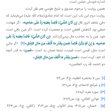
اندازه خودش ضامن است.
همين روايت را مرحوم صدوق و شيخ طوسي هم نقل کردند.
روايت دوم اين باب اين است که امام صادق(سلام الله عليه) مي‌فرمايد که
«في شاهد الزور قال
إِن كَانَ الشَّيْ‌ءُ قَائِماً بِعَيْنِهِ رُدَّ عَلَى صَاحِبِه
» اگر شهادت
جعلي بود گناهش قطعي است و معصيت کرده است. اگر عين باقي است
خود عين را به صاحب مال برمي‌گردانند «
إِن كَانَ الشَّيْ‌ءُ قَائِماً بِعَيْنِهِ رُدَّ عَلَى
صَاحِبِه
،
وَ إِنْ لَمْ يَكُنْ قَائِماً ضَمِنَ بِقَدْرِ مَا أُتْلِفَ مِنَ مَالِ الرَّجُلِ
»
[9]
اگر مثلي
است مثل، قيمي است قيمت، اينجا ضمان يد است «
ضَمِنَ
» به قدر آنچه
که تلف کرده است «
ضَمِنَ بِقَدْرِ مَا أُتْلِفَ مِنَ مَالِ الرَّجُلِ
»
«و الحمد لله رب العالمين»
[1]
. من لا يحضره الفقيه، ج4، ص74.
[2]
و شرائع الاسلام، ج4، ص131.
[3]
. سوره بقره، آيه28.
[4]
. عوالي اللئالي، ج1، ص389.
[5]
. خصال، ص417؛ بحار الأنوار، ج۵، ص۳۰۳. (كافي، ج۲، ص۴۶۳.