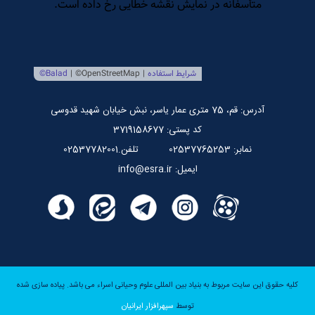
مرکز بین المللی نشر اسراء
صندوق قرض الحسنه اسراء
پایگاه اطلاع رسانی استاد مرتضی جوادی آملی
آدرس: قم، 75 متری عمار یاسر، نبش خیابان شهید قدوسی
کد پستی: 3719158677
نمابر: 02537765253
تلفن.02537782001
ایمیل: info@esra.ir
کلیه حقوق این سایت مربوط به بنیاد بین المللی علوم وحیانی اسراء می باشد.
پیاده سازی شده
توسط
سپهرافزار ایرانیان