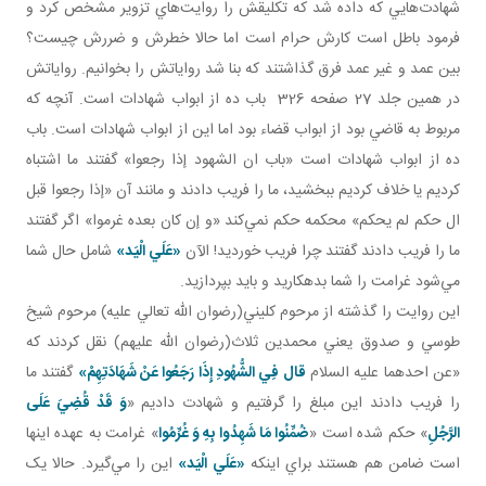
شهادت‌هايي که داده شد که تکليقش را روايت‌هاي تزوير مشخص کرد و
فرمود باطل است کارش حرام است اما حالا خطرش و ضررش چيست؟
بين عمد و غير عمد فرق گذاشتند که بنا شد رواياتش را بخوانيم. رواياتش
در همين جلد 27 صفحه 326 باب ده از ابواب شهادات است. آنچه که
مربوط به قاضي بود از ابواب قضاء بود اما اين از ابواب شهادات است. باب
ده از ابواب شهادات است «باب ان الشهود إذا رجعوا» گفتند ما اشتباه
کرديم يا خلاف کرديم ببخشيد، ما را فريب دادند و مانند آن «إذا رجعوا قبل
ال حکم لم يحکم» محکمه حکم نمي‌کند «و إن کان بعده غرموا» اگر گفتند
ما را فريب دادند گفتند چرا فريب خورديد! الآن
«عَلَي الْيَد»
شامل حال شما
مي‌شود غرامت را شما بدهکاريد و بايد بپردازيد.
اين روايت را گذشته از مرحوم کليني(رضوان الله تعالي عليه) مرحوم شيخ
طوسي و صدوق يعني محمدين ثلاث(رضوان الله عليهم) نقل کردند که
«عن احدهما عليه السلام
قال فِي الشُّهُودِ إِذَا رَجَعُوا عَنْ شَهَادَتِهِمْ»
گفتند ما
را فريب دادند اين مبلغ را گرفتيم و شهادت داديم «
وَ قَدْ قُضِيَ عَلَى
الرَّجُلِ
» حکم شده است «
ضُمِّنُوا مَا شَهِدُوا بِهِ وَ غُرِّمُوا
» غرامت به عهده اينها
است ضامن هم هستند براي اينکه
«عَلَي الْيَد»
اين را مي‌گيرد. حالا يک