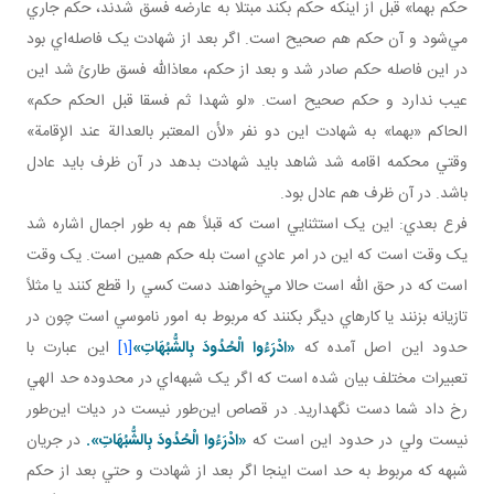
حكم بهما» قبل از اينکه حکم بکند مبتلا به عارضه فسق شدند، حکم جاري
مي‌شود و آن حکم هم صحيح است. اگر بعد از شهادت يک فاصله‌اي بود
در اين فاصله حکم صادر شد و بعد از حکم، معاذالله فسق طارئ شد اين
عيب ندارد و حکم صحيح است. «لو شهدا ثم فسقا قبل الحكم حكم»
الحاکم «بهما» به شهادت اين دو نفر «لأن المعتبر بالعدالة عند الإقامة»
وقتي محکمه اقامه شد شاهد بايد شهادت بدهد در آن ظرف بايد عادل
باشد. در آن ظرف هم عادل بود.
فرع بعدي: اين يک استثنايي است که قبلاً هم به طور اجمال اشاره شد
يک وقت است که اين در امر عادي است بله حکم همين است. يک وقت
است که در حق الله است حالا مي‌خواهند دست کسي را قطع کنند يا مثلاً
تازيانه بزنند يا کارهاي ديگر بکنند که مربوط به امور ناموسي است چون در
حدود اين اصل آمده که
«ادْرَءُوا الْحُدُودَ بِالشُّبُهَاتِ»
[1]
اين عبارت با
تعبيرات مختلف بيان شده است که اگر يک شبهه‌اي در محدوده حد الهي
رخ داد شما دست نگهداريد. در قصاص اين‌طور نيست در ديات اين‌طور
نيست ولي در حدود اين است که
«ادْرَءُوا الْحُدُودَ بِالشُّبُهَاتِ».
در جريان
شبهه که مربوط به حد است اينجا اگر بعد از شهادت و حتي بعد از حکم