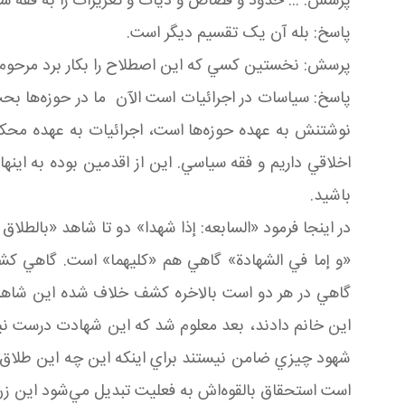
پرسش: ... حدود و قصاص و ديات و تعزيرات را به فقه سيا
پاسخ: بله آن يک تقسيم ديگر است.
پرسش: نخستين کسي که اين اصطلاح را بکار برد مرحوم ش
پاسخ: سياسات در اجرائيات است الآن ما در حوزه‌ها بحث‌
نوشتنش به عهده حوزه‌ها است، اجرائيات به عهده محکمه
اخلاقي داريم و فقه سياسي. اين از اقدمين بوده به اينها
باشيد.
در اينجا فرمود «السابعه: إذا شهدا» دو تا شاهد «بالطل
«و إما في الشهادة» گاهي هم «کليهما» است. گاهي
گاهي در هر دو است بالاخره کشف خلاف شده اين شاهد شه
اين خانم دادند، بعد معلوم شد که اين شهادت درست نيست
شهود چيزي ضامن نيستند براي اينکه اين چه اين طلاق
است استحقاق بالقوه‌اش به فعليت تبديل مي‌شود اين زن 