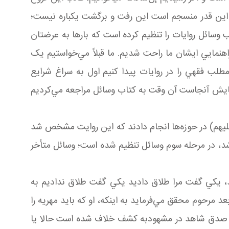
 اين قدر منسجم است اين رفت و برگشت يکباره نيست؛
وسائل روايات را تنظيم کرده است که بارها به عرضتان
اهنمايي ايشان ما راحت شديم. ما قبلاً مي‌خواستيم يک
طلب فقهي را در روايات پيدا کنيم اول به سراغ شرايع
 جايش آنجاست آن وقت به کتاب وسائل مراجعه مي‌کرديم
يهم) در حوزه‌ها انجام دادند که اين روايت مشخص شد
 در مرحله سوم وسائل تنظيم شده است؛ وسائل متأخر
د، يکي گفت مرا طلاق داديد يکي گفت طلاق نداديم به
د مرحوم محقق مي‌فرمايد به اينکه، او که بايد مهريه را
يا صدق شاهد در مشهودبه کشف خلاف شده است حالا يا