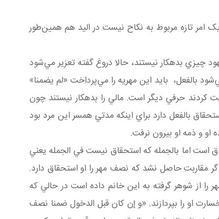
امر تازه مربوط به نکاح نيست در اليد هم همين‌طور
د چيزي بدهکار نيستند، حالا دروغ گفته تعزير مي‌شود
‌شود بالفعل، بايد اين مهريه را مي‌پرداخت «لم يضمنا»
ت کردند حرفي ديگر است. مالي را بدهکار نيستند چون
حقاق بالفعل دارد براي اينکه مدتي همسر اين مرد بود
او و ذمه او بيرون نرفت.
اق است اما بالجمله که استحقاق نيست في الجمله يعني
مقاربت حاصل نشد که نصف مهر را او استحقاق دارد.
 را از شوهر گرفته به اين خانم داده است در حالي که
سارت او را بپردازند. «و إن کان قبل الدخول ضمنا نصف