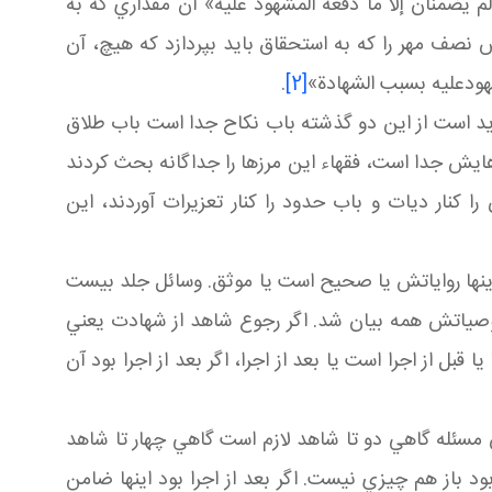
ضمنان إلا ما دفعه المشهود عليه» آن مقداري که به
پس نصف مهر را که به استحقاق بايد بپردازد که هيچ، آن
شهودعليه بسبب الشهادة»
[2]
.
است از اين دو گذشته باب نکاح جدا است باب طلاق
هايش جدا است، فقهاء اين مرزها را جداگانه بحث کردند
نار ديات و باب حدود را کنار تعزيرات آوردند، اين
اينها رواياتش يا صحيح است يا موثق. وسائل جلد بيست
اين خصوصياتش همه بيان شد. اگر رجوع شاهد از شهادت يعني
 از اجرا است يا بعد از اجرا، اگر بعد از اجرا بود آن
آن مسئله گاهي دو تا شاهد لازم است گاهي چهار تا شاهد
ود باز هم چيزي نيست. اگر بعد از اجرا بود اينها ضامن