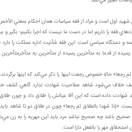
سات تعبير مي‌کنند.
هيد اول است و مراد از فقه سياسات همان احکام بمعني الأخص ا
هاي فقه را داريم اما در دست ما نيست که اجرا بکنيم؛ بگير و 
 و دستگاه سياسي است. اين فقه شأنيت اداره مملکت را دارد فق
 رسيده از قدما به متأخرين رسيده از متأخرين به متأخرمتأخرين رسي
اق ثم رجعا» حالا خصوص رجعت اينها را ذکر مي‌کند که اينها برگر
 کشف خلاف مي‌شود شاهد صلاحيت شهادت ندارد گاهي کشف 
ادت داده است که اين آقا عيالش را طلاق داد و چون طلاق ثاب
. «إذا شهدا بالطلاق ثم رجعا» چون در طلاق دو تا شاهد بايد ب
 صحيح باشد چه صحيح نباشد مرد بايد اين مهريه را به زن مي‌
استحقاق مهر را بالفعل دارا است.