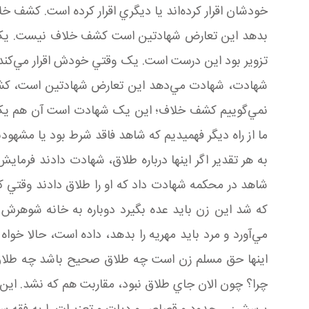
خودشان اقرار کرده‌اند يا ديگري اقرار کرده است. کشف خ
بدهد اين تعارض شهادتين است کشف خلاف نيست. يک وقت
تزوير بود اين درست است. يک وقتي خودش اقرار مي‌کن
شهادت، شهادت مي‌دهد اين تعارض شهادتين است، کشف
نمي‌گوييم کشف خلاف؛ اين يک شهادت است آن هم يک ش
ما از راه ديگر فهميديم که شاهد فاقد شرط بود يا مشه
به هر تقدير اگر اينها درباره طلاق، شهادت دادند فرماي
شاهد در محکمه شهادت داد که او را طلاق دادند وقتي 
که شد اين زن بايد عده بگيرد دوباره به خانه شوهرش ب
مي‌آورد و مرد بايد مهريه را بدهد، داده است، حالا خواه
اينها حق مسلم زن است چه طلاق صحيح باشد چه طلاق ص
چرا؟ چون الان جاي طلاق نبود، مقاربت هم که نشد. اين