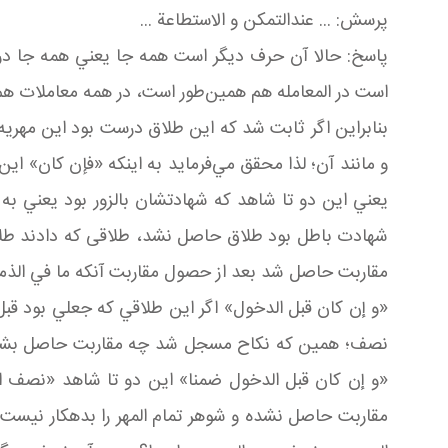
پرسش: ... عندالتمکن و الاستطاعة ...
پاسخ: حالا آن حرف ديگر است همه جا يعني همه جا در
است در المعامله هم همين‌طور است، در همه معاملات ه
بنابراين اگر ثابت شد که اين طلاق درست بود اين مهري
و مانند آن؛ لذا محقق مي‌فرمايد به اينکه «فإن کان» اي
يعني اين دو تا شاهد که شهادتشان بالزور بود يعني ب
شهادت باطل بود طلاق حاصل نشد، طلاقی که دادند طلاق 
مقاربت حاصل شد بعد از حصول مقاربت آنکه ما في الذمه ا
«و إن کان قبل الدخول» اگر اين طلاقي که جعلي بود قب
نصف؛ همين که نکاح مسجل شد چه مقاربت حاصل بشود چ
«و إن کان قبل الدخول ضمنا» اين دو تا شاهد «نصف الم
مقاربت حاصل نشده و شوهر تمام المهر را بدهکار نيست ن