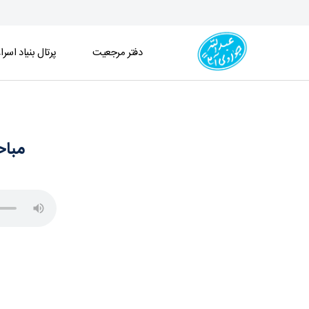
دفتر مرجعیت
پرتال بنیاد اسرا
مباحث فقه ـ قضا و شهادت ـ جلسه 265(1404/11/18) - دفتر
مباحث