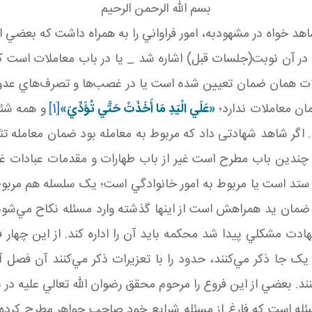
بسم الله الرحمن الرحيم
خواه در مشهودبه، امور فراواني را به همراه داشت که بعضي از آ
_ در آن نوبت(جلسات قبل) اشاره شد _ يا در باب معاملات ا
ت همان ضمان تعيين شده است يا در غصب‌ها و تصرف‌هاي عدوا
ان معاملات ندارد؛
«عَلَي الْيَدِ مَا أَخَذَتْ حَتَّي تُؤَدِّيَ»
[1]
و همه شئو
د. اگر شاهد شهادتی داد که مربوط به معامله بود ضمان معامله 
 چندين باب مطرح است غير از باب طهارات و مقدمات عبادات غير
ستد است يا مربوط به امور خانوادگي است؛ يک سلسله هم مرب
مان يد همراهش است از اين­ها گذشته وارد مسئله نکاح مي‌شون
دت مشکلي پيدا شد محکمه بايد آن را اداره کند. از اين چهار
ک جا ذکر مي‌کنند، حدود را با تعزيرات ذکر مي‌کنند آن فصل آ
نند. بعضي از اين فروع را مرحوم محقق رضوان الله تعالي عليه در
ه است که فارغ از مسئله شرايع خود صاحب جواهر مطرح کرده است