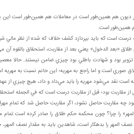
 ديون هم همين‌طور است در معاملات هم همين‌طور است اين يک 
م همين‌طور است.
ه درست است که بايد بپردازد کشف خلاف که شده از نظر مالي شهو
ن طلاق «بعد الدخول» يعني بعد از مقاربت، استحقاق بالقوه آن مي
ه تزوير بود و شهادت باطلي بود چيزي ضامن نيستند. حالا معصي
صوري است و اما راجع به مهريه؛ اين خانم نسبت به مهريه است
ست نقد مي‌شود مهريه را بايد مي‌داد و داد، هيچ چيزي از عهده 
ل از مقاربت بود؛ قبل از مقاربت درست است که في الجمله استحق
ه مقاربت حاصل نشود، اگر مقاربت حاصل شد که تمام مهراگر 
هر» را چرا؟ چون محکمه حکم طلاق را صادر کرده است تمام مهر
صف المهر را بدهکار است، شاهدين بايد به مقدار نصف المهر، خ