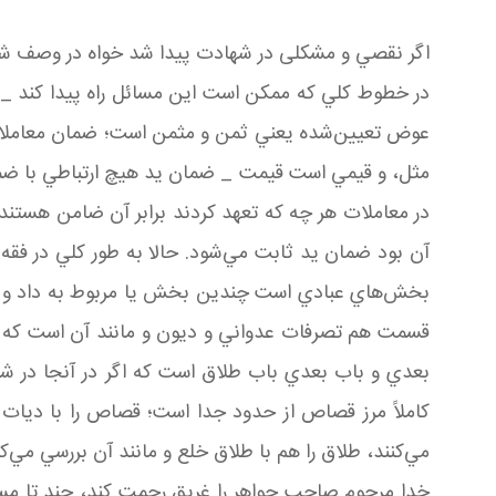
اگر نقصي و مشکلی در شهادت پيدا شد خواه در وصف شاهد 
در خطوط کلي که ممکن است اين مسائل راه پيدا کند 
عوض تعيين‌شده يعني ثمن و مثمن است؛ ضمان معاملا
مثل، و قيمي است قيمت _ ضمان يد هيچ ارتباطي با ضم
در معاملات هر چه که تعهد کردند برابر آن ضامن‌ هستن
آن بود ضمان يد ثابت مي‌شود. حالا به طور کلي در فقه
بخش‌هاي عبادي است چندين بخش يا مربوط به داد و 
قسمت هم تصرفات عدواني و ديون و مانند آن است که ض
بعدي و باب بعدي باب طلاق است که اگر در آنجا در شها
کاملاً مرز قصاص از حدود جدا است؛ قصاص را با ديات ي
مي‌کنند، طلاق را هم با طلاق خلع و مانند آن بررسي مي‌ک
خدا مرحوم صاحب جواهر را غريق رحمت کند، چند تا مسئل