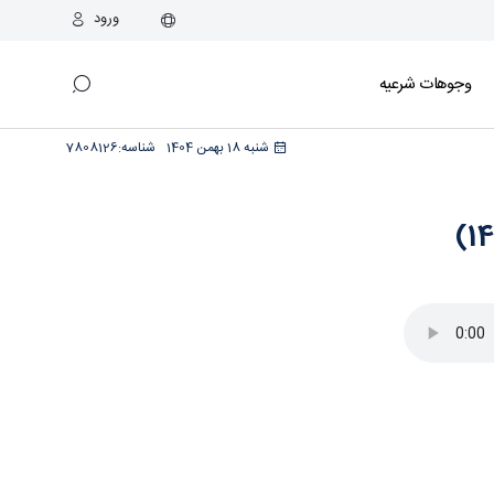
ورود
وجوهات شرعیه
شنبه 18 بهمن 1404
شناسه:
7808126