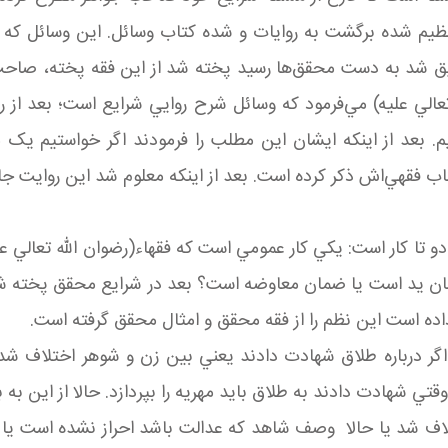
تنظيم شده برگشت به روايات و شده کتاب وسائل. اين وسائل که
قيق شد به دست محقق‌ها رسيد پخته شد از اين فقه پخته، صاحب 
تعالي عليه) مي‌فرمود که وسائل شرح روايي شرايع است؛ بعد از ر
م. بعد از اينکه ايشان اين مطلب را فرمودند اگر خواستيم يک م
تاب فقهي‌اش ذکر کرده است. بعد از اينکه معلوم شد اين روايت
ا کار است: يکي کار عمومي است که فقهاء(رضوان الله تعالي عل
ن يد است يا ضمان معاوضه است؟ بعد در شرايع محقق پخته شد،
ده است اين نظم را از فقه محقق و امثال محقق گرفته است.
 اگر درباره طلاق شهادت دادند يعني بين زن و شوهر اختلاف ش
 شهادت دادند به طلاق بايد مهريه را بپردازد. حالا از اين به بع
خلاف شد يا حالا وصف شاهد که عدالت باشد احراز نشده است 