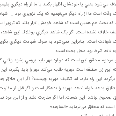
لاف مي‌شود يعني يا خودشان اظهار بکنند يا ما از راه ديگري ب
 است ما از راه ديگر مي‌فهميم که يک تزويري بود _ شهادت زو
د که بحث هم همين است که شاهد خودش اقرار بکند که تزوير 
 خلاف نشده است. اگر يک شاهد ديگري برخلاف اين شاهد، شها
هادت است. بنابراين نمي‌شود به صرف شهادت ديگري بگوييم اي
ودبه فاقد شرط بود محل بحث است.
ش مرحوم محقق اين است که درباره مهر بايد بررسي بشود وقتي که
که اين زن مطلقه است مهريه طلب مي‌کند مهر را بايد بگيرد، ا
رگردد اين راه دارد، اما تکليف مهريه چيست؟ اگر اين طلاق بعد
 طلاق بدهد خواه ندهد مهريه را بدهکار است و اگر قبل از مقاربت 
حيح نباشد. اين هست. اما اگر مقاربت نشد و از اين مرد تم
 است که محقق مي‌فرمايد «السابعه»