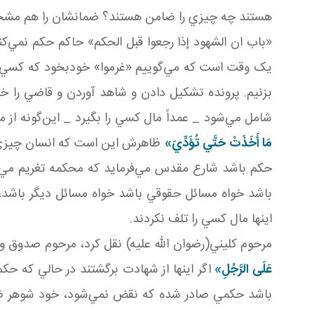
هستند چه چيزي را ضامن‌ هستند؟ ضمانشان را هم مش
«باب ان الشهود إذا رجعوا قبل الحکم» حاکم حکم نمي‌کن
يک وقت است که مي‌گوييم «غرموا» خودبخود که کسي بده
بزنيم. پرونده تشکيل دادن و شاهد آوردن و قاضي را 
شامل مي‌شود _ عمداً مال کسي را بگيرد _ اين‌گونه از 
مَا أَخَذَتْ حَتَّي تُؤَدِّيَ»
ظاهرش اين است که انسان چيزي را 
حکم باشد شارع مقدس مي‌فرمايد که محکمه تغريم مي‌ک
باشد خواه مسائل حقوقي باشد خواه مسائل ديگر باشد،
اينها مال کسي را تلف نکردند.
مرحوم کليني(رضوان الله عليه) نقل کرد، مرحوم صدوق 
عَلَى الرَّجُلِ»
اگر اينها از شهادت برگشتند در حالي که حک
باشد حکمي صادر شده که نقض نمي‌شود، خود شوهر ضامن