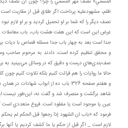
المسمي» نصف مهر المسمي را چرا؟ چون آن نصف ديگر ک
ظلم، مشهودعليه پرداخت اگر طلاق قبل از مقاربت است تما
نصف ديگر را که شما بر او تحميل کرديد و بر او لازم نبو
غرض اين است که اين هفت هشت باب، باب معاملات ضم
جدا است بعد به چهار باب جدا مسئله قصاص با ديات برمي
و محقق تنظيم کرده است، دادند به مرحوم صاحب وسائل
صف‌بندي‌هاي درست و دقيق که در وسائل مي‌بينيد به بر
حالا ما روايات را هم قرائت کنيم بلکه تلاوت کنيم چو
و هفتم صفحه 326 باب ده از ابواب شها
شاهد برگشت و منصرف شد و گفت نه، اين‌طور نيست اين يا 
عين يا موجود است يا مفقود است. فروع متعددي است 
فرمود که «باب ان الشهود إذا رجعوا قبل الحکم لم يحكم 
لازم است _ اگر قبل از حکم يا ما کشف کرديم يا آنها بر