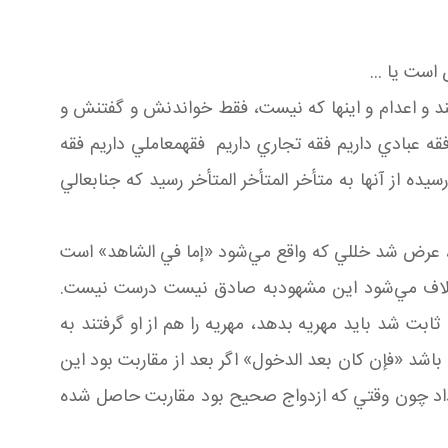
ست يا ...
ببند و اعدام و اينها که نيست، فقط خواندنش و گفتنش و
ه عبادي داريم فقه تجاري داريم فقهمعاملي داريم فقه
ده از آنها به متأخر المتأخر المتأخر رسيد که جنابعالي
دند، عرض شد خللي که واقع مي‌شود «إما في الشاهد» است
خلاف مي‌شود اين مشهودبه صادق نيست درست نيست.
ت شد بايد مهريه بدهد، مهريه را هم از او گرفتند به
اشد «فإن کان بعد الدخول» اگر بعد از مقاربت بود اين
داد چون وقتي که ازدواج صحيح بود مقاربت حاصل شده