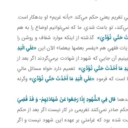
ي تغريم يعني حکم مي‌کند «بأنه غريم» او بدهکار است.
ند، تو باعث شدي. ما که نمي‌توانيم اوضاع را به هم
َتْ حَتَّي تُؤَدِّيَ»
گذشته از اينکه موارد شفاف و روشن را
وايات فقهي هم «يفسر بعضها ببعضا» الآن اين
«عَلَي الْيَدِ
نيم آن جايي که شهود از شهادت برمي‌گردند اگر بعد از
َدِ مَا أَخَذَتْ حَتَّي تُؤَدِّيَ»
تعميم دارد خواه مسائل مالي
ا است که فرمود
«عَلَي الْيَدِ مَا أَخَذَتْ حَتَّي تُؤَدِّيَ»
وگرنه
حدهما
قال فِي الشُّهُودِ إِذَا رَجَعُوا عَنْ شَهَادَتِهِمْ- وَ قَدْ قُضِيَ
کم صادر نمي‌کنند تغريمی در کار نيست اگر بعد از حکم
ت شده بود که غرامتي بر عهده اين شهود نيست و اگر