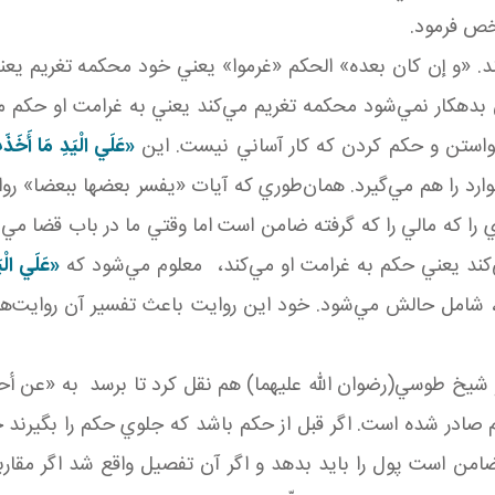
خص فرمود.
د. «و إن کان بعده» الحکم «غرموا» يعني خود محکمه تغريم يعن
کار نمي‌شود محکمه تغريم مي‌کند يعني به غرامت او حکم مي‌ک
خواستن و حکم کردن که کار آساني نيست. اين
«عَلَي الْيَدِ مَا أَخَذ
موارد را هم مي‌گيرد. همان‌طوري که آيات «يفسر بعضها ببعضا» ر
که مالي را که گرفته ضامن است اما وقتي ما در باب قضا مي‌بي
ند يعني حکم به غرامت او مي‌کند، معلوم مي‌شود که
«عَلَي الْي
 شامل حالش مي‌شود. خود اين روايت باعث تفسير آن روايت‌ه
و شيخ طوسي(رضوان الله عليهما) هم نقل کرد تا برسد به «عن أ
م صادر شده است. اگر قبل از حکم باشد که جلوي حکم را بگيرند ح
 است پول را بايد بدهد و اگر آن تفصيل واقع شد اگر مقارب