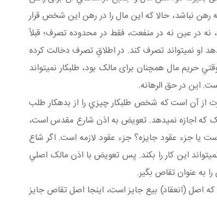
رهن نباشد، حالا که اين مال را در رهن اين شخص قرار
نه در عين نه در منفعت، فقط در محدوده تصرف؛ قبلاً
دهد او نمي تواند تصرف کند. در اطلاقِ تصرف دخالت کرده
ي حريم مال همچنان برای مالک بود، طلبکار نمي تواند
ت. اين در حق الرهانه.
رت از آن است که شخص طلبکار چيزي را از بدهکار طلب
الک که اجازه نمي دهد. تعويض به اذن شارع مقدس است،
 يا جزء عقود جايزه؟ جزء عقود لازمه است. اگر شاع
مي تواند اين کار را بکند. پس تعويض با اذن مالک اصلي
ا به عنوان تقاص بگير.
 که اصل (انعقاد) بيع جايز است، اينجا اصل تقاص جايز