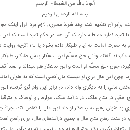
أعوذ بالله من الشيطان الرجيم
بسم الله الرحمن الرحيم
م برابر آن تنظيم شد، چند شرط محوري لازم بود: اول اينکه خو
يا تمرد ندارد مماطله دارد که آن هم در حکم تمرد است که اين
لّم به صورت امانت به اين طلبکار داده بشود يا نه؛ اگرچه رواي
ت کردند گفتند وقتي حق مسلّم اين بدهکار پيش طلبکار، طلبکار 
گيرد، چون حق مسلّم او است و اين بدهکار هم مي داند و عمداً تعل
بگيرد، چون اين مال براي او نيست مال کسي است که به عنوان امانت
خص مالي را به ديگري وام داد، در برابر اين وام گرو گرفت، ا
 حقي در متن مِلک، در درآمد ملک، عوارض و اوصاف و مترقيات
ري به عنوان رهن به بدهکار او داد اين مال را تقاص کند، چرا؟ 
؛ در مدت رهن متن مال و جميع درآمدهاي مال، براي راهن است 
تعلق بگيرد، يک؛ حق الرهانه حقي نيست که به درآمد مال تعلق