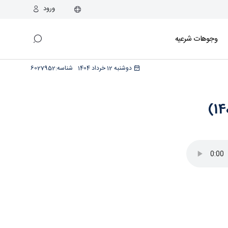
ورود
وجوهات شرعیه
دوشنبه 12 خرداد 1404
شناسه:
6027952