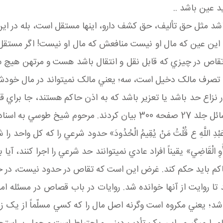
د عين باشد ..
د مثل حق تأليف، حق کشف دارو، اينها مستقل است، بله در اين 
اين عين که مال او نيست منافعش که مال او نيست! اگر مستقل بو
ر تقاص در چيزي که قابل نقل و انتقال باشد هست و مرتهن هيچ س
لاق تصرف مالک دخيل است، سه؛ يعني مالک نمي تواند در مال خودش
حور نزاع حد باشد يا تعزير باشد که به اذن حاکم هستند، جا برا
صاحب وسائل(رضوان الله تعالي عليه) در کتاب شريف وسائل جلد 27 صفحه 00
بْدِ اللَّهِ ع قُلْتُ مَنْ يُقِيمُ الْحُدُودَ» حدود شرعي را که کل وا
ُ أَوِ الْقَاضِي» يقيناً افراد عادي نمي توانند حد شرعي را اجرا 
م بايد حکم کند. غرض اين است که تقاص در حدود نيست، در حق
يکتسب به» که چند تا روايت از آنها خوانده شد. روايات در باب قصاص در 
عني مکروه است وگرنه اصل مال را که کسي مسلّماً از يک زيدي ط