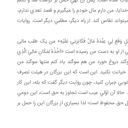
تحباب شده است. پس آن نهي حمل بر کراهت شد و تکلم
ايا، من دارم مال خودم را مي گيرم و قصد تعدي ندارم،
اند تقاص کند. از راه ديگر، مطلبي ديگر است. روايات
ِي عِنْدَهُ مَالٌ فَكَابَرَنِي عَلَيْهِ» من يک طلب مالی
 از او به دست من رسيده است «آخُذُهُ لِمَكَانِ مَالِيَ الَّذِي
عَ» او سوگند دروغ خورد من هم سوگند ياد کنم منتها سوگند من
 خيانت نکنيد. اين است که اين بزرگان در هيئت تصرف
بي جبران کنيد، چون روايت ديگر گفت که بله، اين کار
 حالا آن اوّلي عيب است تجاوز به حق است، اين دومي
حق محفوظ است؛ لذا بسياري از بزرگان اين را حمل بر