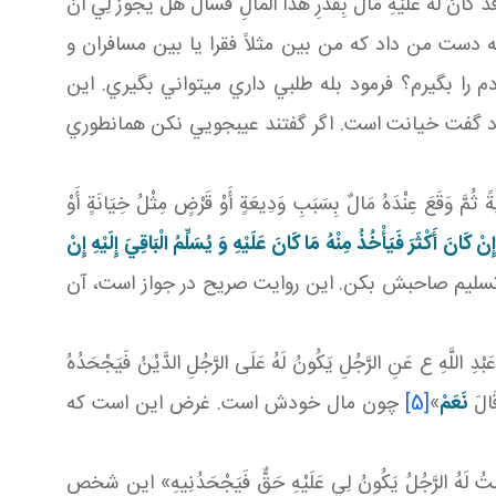
َانَ لَهُ عَلَيْهِ مَالٌ بِقَدْرِ هَذَا الْمَالِ فسأل هَلْ يَجُوزُ لِي أَنْ
دست من داد که من بين مثلاً فقرا يا بين مسافران و
م را بگيرم؟ فرمود بله طلبي داري مي تواني بگيري. اين
ود گفت خيانت است. اگر گفتند عيب جويي نکن همان طوري
 عِنْدَهُ مَالٌ بِسَبَبِ وَدِيعَةٍ أَوْ قَرْضٍ مِثْلُ خِيَانَةٍ أَوْ
نْ كَانَ أَكْثَرَ فَيَأْخُذُ مِنْهُ مَا كَانَ عَلَيْهِ وَ يُسَلِّمُ الْبَاقِيَ إِلَيْهِ إِنْ
را تسليم صاحبش بکن. اين روايت صريح در جواز است، آن
َنِ الرَّجُلِ يَكُونُ لَهُ عَلَى الرَّجُلِ الدَّيْنُ فَيَجْحَدُهُ
َالَ
نَعَمْ
»
[5]
چون مال خودش است. غرض اين است که
الرَّجُلُ يَكُونُ لِي عَلَيْهِ حَقٌّ فَيَجْحَدُنِيهِ» اين شخص