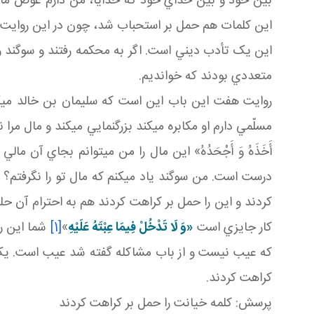
بين خود و بين خداي خود که خدايا، من دارم عوض مال
اين کلمات هم حمل بر استحباب شد، چون در اين روايت دا
اين يک تأدب ديني است. اگر به محکمه رفتند و سوگند ر
متعددي بودند که خوانديم.
روايت هفت اين باب اين است که سليمان بن خالد مي گويد از و
مسلّمي دارم او مکابره مي کند بزرگ نمايي مي کند و مال مرا نمي د
أَخَذَهُ وَ أَجْحَدُهُ» اين مال را من مي توانم بجاي آن مال
درست است. من سوگند ياد مي کنم که مال تو را نگرفتم؟ 
کردند و اين را حمل بر کراهت کردند هم به احترام آن 
کار جايزي است
«وَ لَا تَدْخُلْ فِيمَا عِبْتَهُ عَلَيْهِ
»
[1]
شما اين ر
که عيب نيست و از باب مشاکله گفته شد عيب است. يک ت
کراهت کردند.
پرسش: کلمه خيانت را حمل بر کراهت کردند