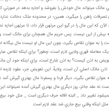
مالک مي تواند مال خودش را بفروشد و اجاره بدهد در صورتي که 
تصرفات راهن را مي گيرد، همين؛ در محدوده ملک دخالت ندارد، 
آن که اين مال را در گرو اين مرتهن قرار داد، تا مرتهن اجازه ن
انه بيش از اين نيست. پس حريم مال همچنان برای مالک است. وقت
 را به عنوان تقاص بگيرد، چون اين مال او نيست مال بيگانه اس
يک معامله قهري ولايي لازم است، چطور؟ براي اينکه تقاص عبا
 تعويض به اذن کيست؟ به اذن شارع است، براي اينکه خود آن م
 مالک اصلي آن است، ولايةً. اين تعويض جزء عقود لازمه است
ه عنوان تقاص بگيرد، ديگر فردا و پس فردا مال بهتري گيرش آمد ن
ت نه عقد جائز، روز ديگري مال بهتري گيرش آمده نمی­تواند اين ر
ي شود تغيير داد _ البته اقاله حرف ديگری است _ مثل خود بيع
ثل اينکه وقتي بيع جاري شد عقد لازم است.