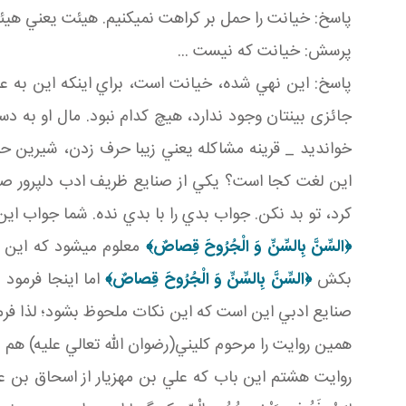
پاسخ: خيانت را حمل بر کراهت نمي کنيم. هيئت يعني ه
پرسش: خيانت که نيست ...
پاسخ: اين نهي شده، خيانت است، براي اينکه اين به عنوا
جائزی بينتان وجود ندارد، هيچ کدام نبود. مال او به دس
خوانديد _ قرينه مشاکله يعني زيبا حرف زدن، شيرين حرف
اين لغت کجا است؟ يکي از صنايع ظريف ادب دل پرور صنع
کرد، تو بد نکن. جواب بدي را با بدي نده. شما جواب ا
﴿السِّنَّ بِالسِّنِّ وَ الْجُرُوحَ قِصاصٌ﴾
معلوم مي شود که اين 
بکش
﴿السِّنَّ بِالسِّنِّ وَ الْجُرُوحَ قِصاصٌ﴾
اما اينجا فرمود 
صنايع ادبي اين است که اين نکات ملحوظ بشود؛ لذا فرمود
همين روايت را مرحوم کليني(رضوان الله تعالي عليه) هم ن
روايت هشتم اين باب که علي بن مهزيار از اسحاق بن عمار «أَنَّ مُوسَ