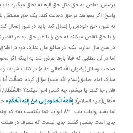
پرسش: تقاص به حق مثل حق الرهانه تعلق می­گيرد يا باي
پاسخ: اگر بخواهد در حق دخالت کند، يک حق مستقل باش
به عين، حق خودش را إعمال کند بايد در عين إعمال کند 
را با حق تقاص مي کنند نه حق را با غير حق. به هر تقدي
در عين مال ندارد، يک؛ در منافع مال ندارد، دو؛ در اط
اما در آن مطلبي که قبلاً بارها عرض شد به اينکه اگر م
مبارک امام صادق(سلام الله عليه) سؤال کردم «سَأَلْتُ أَبَا عَ
فلان جا کمتر يا بيشتر، چه کسي اجرا مي کند؟ «السُّلْطَان
«فَقَالَ(عليه السلام):
إِقَامَةُ الْحُدُودِ إِلَى مَنْ إِلَيْهِ الْحُكْمُ»
حاک
اما بقيه روايات باب 83 ابواب «ما 
جايز است بعضي گفتند جايز نيست که تصرف در هيئت شد؛ ي