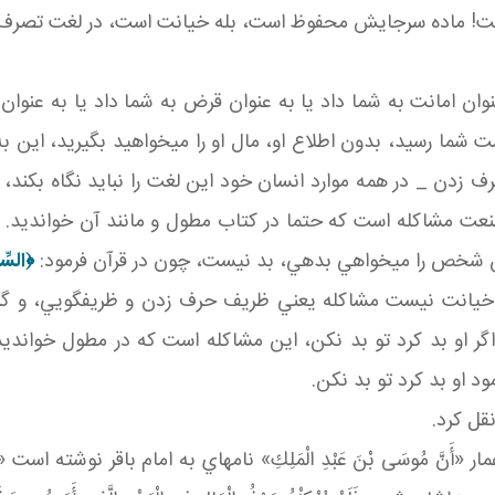
يئت! ماده سرجايش محفوظ است، بله خيانت است، در لغت تصرف ن
ن امانت به شما داد يا به عنوان قرض به شما داد يا به عنوان 
ت شما رسيد، بدون اطلاع او، مال او را مي خواهيد بگيريد، اين 
 زدن _ در همه موارد انسان خود اين لغت را نبايد نگاه بکند، 
ت مشاکله است که حتما در کتاب مطول و مانند آن خوانديد. اين
ين شخص را مي خواهي بدهي، بد نيست، چون در قرآن فرمود:
﴿السِّ
خيانت نيست مشاکله يعني ظريف حرف زدن و ظريف گويي، و گر
اگر او بد کرد تو بد نکن، اين مشاکله است که در مطول خواندي
 او بد کرد تو بد نکن.
قل کرد.
ى بْنَ عَبْدِ الْمَلِكِ» نامه اي به امام باقر نوشته است «كَتَبَ إِلَى أَبِي