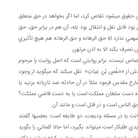
حقوق مي شود تقاص کرد، اما اگر بخواهد در حق متعلق
د قابل نقل و انتقال بود بله، آن هم در برابر حق، حق
همي ندارد الا حق الرهانه و حق الرهانه هم هيچ تأثيري
 تصرف بکند الا به اذن مرتهن.
ي قصاص نيست، برابر روايتي است که اصل روايت را مرحوم
3 بيان کردند. مرحوم شيخ طوسي به اسنادش از «حَفْصِ بْنِ غِيَاثٍ» نقل مي کند که مي گويد از وجود
حد را شارع مقدس فرمود مثلاً در آن حادثه صد تازيانه بزنيد يا
کنند، آيا به دست سلطان مملکت است يا به دست قاضي مملکت؟
 الناس است و در قتل است و مانند آن.
مسئله امانت يا در مسئله وديعت، دو طايفه است: بعضي ها گفتند
لبکار است مي تواند بگيرد، اما حالا کلماتي را بگويد