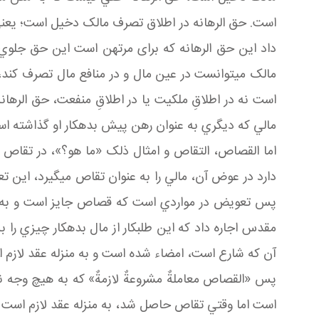
است. حق الرهانه در اطلاق تصرف مالک دخيل است؛ يعني 
داد اين حق الرهانه که برای مرتهن است اين حق جلوي 
مالک مي توانست در عين مال و در منافع مال تصرف کند، ال
است نه در اطلاقِ ملکيت يا در اطلاقِ منفعت، حق الره
مالي که ديگري به عنوان رهن پيش بدهکار او گذاشته است
اما القصاص، التقاص و امثال ذلک «ما هو؟»، در تقاص 
دارد در عوض آن، مالي را به عنوان تقاص مي گيرد، اين
پس تعويض در مواردي است که قصاص جايز است و به اذن
مقدس اجاره داد که اين طلبکار از مال بدهکار چيزي را ب
آن که شارع است، امضاء شده است و به منزله عقد لازم اس
پس «القصاص معاملةٌ مشروعةٌ لازمةٌ» که به هيچ وجه نم
است اما وقتي تقاص حاصل شد، به منزله عقد لازم است م