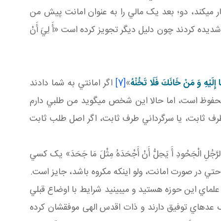
 مي کند، دو؛ بعد يک مالي را به عنوان امانت پيش من
ده کردند چون دليل ديگر تجويز کرده است «أَ لِيَ أَنْ
ا إِلَيْهِ وَ مَنْ خَانَكَ فَلَا تَخُنْهُ
»
[7]
اگر امانتي به شما دادند
 محفوظ است، اما حالا اين شخص مي گويد من طلبي دارم
 طرف ثابت، يا سرگرداني طرف ثابت، اگر اصل طلب ثابت
لِ الْجَحُودِ أَ يَحِلُّ أَنْ أَجْحَدَهُ مِثْلَ مَا جَحَدَ» يک کسي
 حتي در صورت امانت، ولو اينکه مکروه باشد، جايز است.
، علماي اين حوزه هستيد و مي بينيد شرايط با اوضاع قبلي
 يک عده اي توفيق دارند و ذات اقدس الهی موفقشان کرده