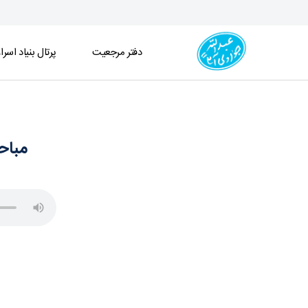
دفتر مرجعیت
پرتال بنیاد اسرا
مباحث فقه ـ قضا و شهادت ـ جلسه 197 (1404/03/12) - دفتر
مباحث 