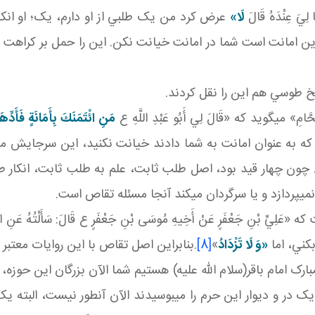
لِيَ عِنْدَهُ قَالَ
لَا»
عرض کرد من يک طلبي از او دارم، يک؛ او انکار
ين امانت است شما در امانت خيانت نکن. اين را حمل بر کراهت شدي
يخ طوسي هم اين را نقل کردند.
مي گويد که «قَالَ لِي أَبُو عَبْدِ اللَّهِ ع
مَنِ ائْتَمَنَكَ بِأَمَانَةٍ فَأَدِّهَ
را که به عنوان امانت به شما دادند خيانت نکنيد، اين سرجايش
دو. چون چهار قيد بود، اصل طلب ثابت، علم به طلب ثابت، انکار
ي پردازد و يا سرگردان مي کند آنجا مسئله تقاص است.
 جَعْفَرٍ عَنْ أَخِيهِ مُوسَى بْنِ جَعْفَرٍ ع قَالَ: سَأَلْتُهُ عَنِ الرَّجُ
بکني، اما
«وَ لَا تَزْدَادُ
»
[8]
.بنابراين اصل تقاص با اين روايات معتبر
ارک امام باقر(سلام الله عليه) هستيم شما الآن بزرگان اين حوزه 
ديک در و ديوار اين حرم را مي بوسيدند الآن آن طور نيست، البته