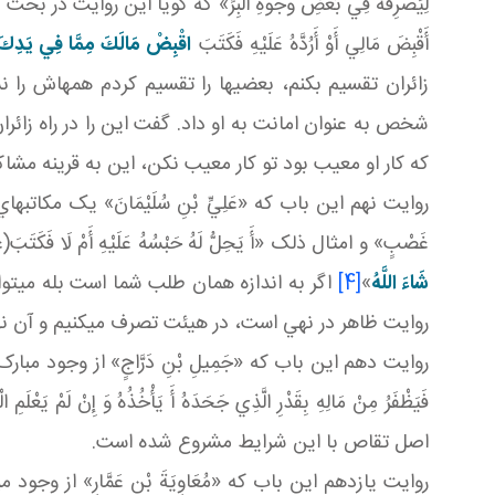
لِيَصْرِفَهُ فِي بَعْضِ وُجُوهِ الْبِرِّ» که گويا اين روايت در بحث ديروز اشا
أَقْبِضَ مَالِي أَوْ أَرُدَّهُ عَلَيْهِ فَكَتَبَ
اقْبِضْ مَالَكَ مِمَّا فِي يَدِكَ
زائران تقسيم بکنم، بعضي ها را تقسيم کردم همه اش را ن
شخص به عنوان امانت به او داد. گفت اين را در راه زائ
که کار او معيب بود تو کار معيب نکن، اين به قرينه مشا
روايت نهم اين باب که «عَلِيِّ بْنِ سُلَيْمَانَ» يک مکاتبه اي دارد خدم
غَصْبٍ» و امثال ذلک «أَ يَحِلُّ لَهُ حَبْسُهُ عَلَيْهِ أَمْ لَا فَكَتَ
شَاءَ اللَّهُ
»
[4]
اگر به اندازه همان طلب شما است بله مي تو
روايت ظاهر در نهي است، در هيئت تصرف می­کنيم و آن ن
روايت دهم اين باب که «جَمِيلِ بْنِ دَرَّاجٍ» از وجود مبارک امام صا
فَيَظْفَرُ مِنْ مَالِهِ بِقَدْرِ الَّذِي جَحَدَهُ أَ يَأْخُذُهُ وَ إِنْ
اصل تقاص با اين شرايط مشروع شده است.
روايت يازدهم اين باب که «مُعَاوِيَةَ بْنِ عَمَّارٍ» از وجود مب