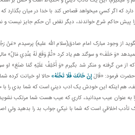
م را مي گيرم، اين يک تأدب ديني و احتياط است و حمل بر اس
رد که اگر کسي مي خواهد قصاص کند با خدا در ميان بگذارد که خد
ا پيش حاکم شرع خواندند، ديگر نقض آن حکم جايز نيست و نمي تو
جود مبارک امام صادق(سلام الله عليه) پرسيدم «عَنْ رَجُلٍ وَقَعَ ل
هد «وَ حَلَفَ» و سوگند هم ياد کرد «ثُمَّ وَقَعَ لَهُ عِنْدِي مَالٌ» مالي
ي که از من گرفته و منکر شد بگيرم «وَ أَحْلِفُ عَلَيْهِ كَمَا صَنَ
حضرت فرمود: «قَالَ
إِنْ خَانَكَ فَلَا تَخُنْهُ»
حالا او خيانت کرده شما
حلف، هم اينکه اين خودش يک ادب ديني است که شما بدي را با خو
ا به عنوان عيب مي دانيد، کاري که عيب هست شما مرتکب نشويد.
أدب اخلاقي است که شما با نيکي جواب بد را بدهيد ولي اصل 