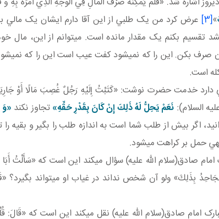
ره شد. «فَلَمْ يُمْكِنْهُ صَرْفُ الْمَالِ فِي الْوَجْهِ الَّذِي أَمَرَهُ بِهِ وَ قَدْ ك
»
[3]
عرض کرد من يک طلبي از اين آقا دارم ايشان يک مالي به 
شد تقسيم بکنم يک مقدار مانده است. مي توانم از اين، مال خود
ران صرف بکن. اين را که نمي شود کفت عيب است اين را که نمي ش
کله است.
ت حضرت نوشت: «كَتَبْتُ إِلَيْهِ رَجُلٌ غُصِبَ مَالًا أَوْ جَارِيَةً ثُمَّ وَقَعَ
بَ(عليه السلام):
نَعَمْ يَحِلُّ لَهُ ذَلِكَ إِنْ كَانَ بِقَدْرِ حَقِّهِ»
تجاوز نکند
«وَ إِ
انيد، اگر بيش از طلب شما است به اندازه طلب را بگير و بقيه 
هي حمل بر کراهت مي شود.
دق(سلام الله عليه) سؤال مي کند اين است که «سَأَلْتُ أَبَا عَبْدِ اللَّهِ ع ع
 لَمْ يَعْلَمِ الْجَاحِدُ بِذَلِكَ» ولو آن شخص نداند در غياب او مي تواند بگيرد؟ «ق
ارک امام صادق(سلام الله عليه) نقل مي کند اين است که «قَالَ: قُلْتُ لَهُ 