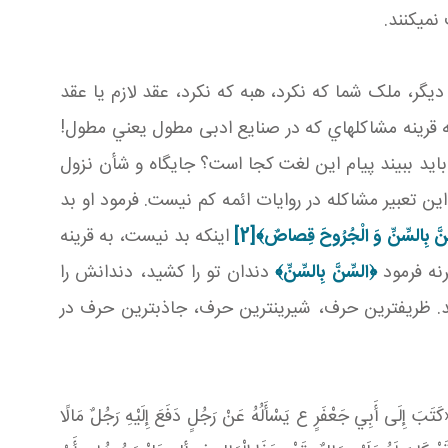
مي کنند.
ديگر، ملک شما که نکرد، هبه که نکرد، عقد لازم يا عقد
به قرينه مشاکله اي که در صنايع ادبی مطول يعني مطول!
بايد ببيند پيام اين لغت کجا است؟ جايگاه و شأن نزول
 تعبير مشاکله در روايات ائمه کم نيست. فرمود او بد
نَّ بِالسِّنِّ وَ الْجُرُوحَ قِصاصٌ﴾
[2]
اينکه بد نيست، به قرينه
نه فرمود
﴿السِّنَّ بِالسِّنِّ﴾
دندان تو را کشيد، دندانش را
د. ظريف ترين حرف، شيرين ترين حرف، جاذب ترين حرف در
 جَعْفَرٍ ع يَسْأَلُهُ عَنْ رَجُلٍ دَفَعَ إِلَيْهِ رَجُلٌ مَالًا