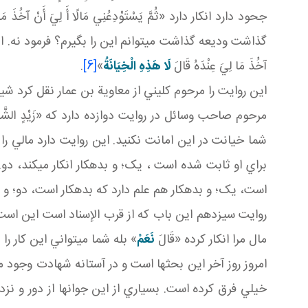
جحود دارد انکار دارد «ثُمَّ يَسْتَوْدِعُنِي مَالًا أَ لِيَ أَنْ آخُذَ مَا 
گذاشت وديعه گذاشت مي توانم اين را بگيرم؟ فرمود نه. ا
آخُذَ مَا لِيَ عِنْدَهُ قَالَ
لَا هَذِهِ الْخِيَانَةُ
»
[6]
.
اين روايت را مرحوم کليني از معاوية بن عمار نقل کرد ش
مرحوم صاحب وسائل در روايت دوازده دارد که «زَيْدٍ الشَّحَّامِ» 
شما خيانت در اين امانت نکنيد. اين روايت دارد مالي 
براي او ثابت شده است ، يک؛ و بدهکار انکار مي کند، 
است، يک؛ و بدهکار هم علم دارد که بدهکار است، دو؛ و نم
روايت سيزدهم اين باب که از قرب الإسناد است اين است که «عَلِيِّ بْنِ
مال مرا انکار کرده «قَالَ
نَعَمْ
» بله شما مي تواني اين کار را 
امروز روز آخر اين بحث ها است و در آستانه شهادت وجود مب
خيلي فرق کرده است. بسياري از اين جوان ها از دور و نز