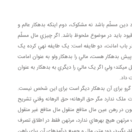
د دين مسلّم باشد نه مشکوک، دوم اينکه بدهکار عالم و
 قيود بايد در موضوع ملحوظ باشد. اگر چيزي مال مسلّم
ت در باب امانت، دو طايفه است: يک طايفه نهي کرده يک
پيش بدهکار هست، مالي را بدهکار ولو به عنوان امامت
ل مي کند؛ ولي اگر يک مالي را ديگري به بدهکار به عنوان
 داد.
ين گرو برای آن بدهکار ديگر است برای اين شخص نيست.
 ملک ندارد مگر حق الرهانه؛ حق الرهانه وقتي تشريح
چون در رهن عين مال منافع منقول مال منافع غير منقول
مرتهن هيچ بهره اي ندارد، مرتهن فقط در اطلاق تصرف
 بگيرد، دو؛ متن مال و جميع درآمدهاي آن برای راهن