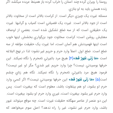
روستا را ويران کرده چند استان را خراب کرده باز همينط عربده مي کشد اگر
زنده هستي بايد به او بتازي.
مسئله غيرت يک چيزي ديگر است. از کرامت بالاتر است از سخاوت بالاتر
است از جود بالاتر است. غيرت يک فضيلتي است کمياب و گرانبها. غيرت
يک حقيقتي است که از سه ضلع تشکيل شده است. بعضي از اوصاف
معنايش روشن است؛ کرامت سخاوت جود بزرگواري بخشش اينها خوب
است اينها فهميدنش هم آسان است، اما غيرت يک حقيقت مؤلفه از سه
ضلع است: ضلع اول: اصلاً وارد حرم و حريم غير نشود؛ لذا در نهج البلاغه
است
«
مَا زَنَى غَيُورٌ قَط
»
[4]
هيچ مرد باغيرتي نامحرم را نگاه نمي کند. اين
حرف ها بوسيدني نيست؟ چرا وارد حريم غير شدي؟ مگر او غير نيست؟
فرمود هيچ مرد باغيرتي نامحرم را نگاه نمي کند. نگاه هم زناي چشم
است
[5]
«
مَا زَنَى غَيُورٌ قَط
»
اين حرف ها بوسيدني نيست؟! اگر کسي وارد
حرم او بشود، او هم بي تفاوت باشد، معلوم است که بي غيرت است. پس
وارد حرم غير بشود بي غيرت است، غيري وارد حرم او بشود بي غيرت است.
اين دو عنصر از عناصر سه گانه حقيقت غيرت است. چه موقع مي تواند غيور
باشد، وارد حرم غير نشود، غير را راه ندهد؟ اصل سوم مي خواهد که