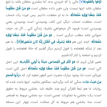
أَوْفُوا بِالْعُقُودِ
﴾
[7]
مالي را که خريدي بده، اما مشتري سلطان باشد يا بايع
سلطان باشد اينها نيست ولی خون داده سلطان است
﴿وَ مَنْ قُتِلَ مَظْلُوماً
فَقَدْ جَعَلْنا لِوَلِيِّهِ سُلْطاناً﴾
، ما به او سلطنت داديم. پس غيرت يک حساب
است، سلطنت حساب ديگر، اين کتاب بوسيدني است بوسيدني يعني
بوسيدني است! فرمود اگر مي خواهي باشرف زندگي کني _ اگر نه، حيات
حيواني باشد مطلب ديگری است _
﴿وَ مَنْ قُتِلَ مَظْلُوماً فَقَدْ جَعَلْنا لِوَلِيِّهِ
سُلْطاناً﴾
. البته اين هم
﴿فَلا يُسْرِفْ فِي الْقَتْلِ إِنَّهُ كانَ مَنْصُورا﴾
[8]
، ما هم
بعد از اينکه قطع نامه را قبول کرديم ديگر گفتيم که حالا قطع نامه را قبول
کرديم و اسلحه را کنار گذاشتيم.
تعبير قرآن کريم که
﴿وَ لَكُمْ فِي الْقِصاصِ حَياةٌ يا أُولِي الْأَلْباب‏﴾
، اين اصل
کلي است.
﴿وَ مَنْ قُتِلَ مَظْلُوماً فَقَدْ جَعَلْنا لِوَلِيِّهِ سُلْطاناً﴾
اصل کلي است
غيرت آور است لذا وجود مبارک حضرت امير آن طور خطبه کرد که
«
رُدُّوا الْحَجَرَ
مِنْ حَيْثُ جَاءَ
»
سنگي که آمد برگردانيد سنگ خور نباشيد. اينها باعث شده که
روايات ما هم تبعاً للقرآن کريم چند طايفه شد: بخشي مربوط به حقوق
است، يک؛ بخشي به تجاوزات غصبي است، دو؛ بخشي مربوط به قصاص
است، سه؛ بخشي هم مربوط به کل مملکت است، چهار. اين مسئله