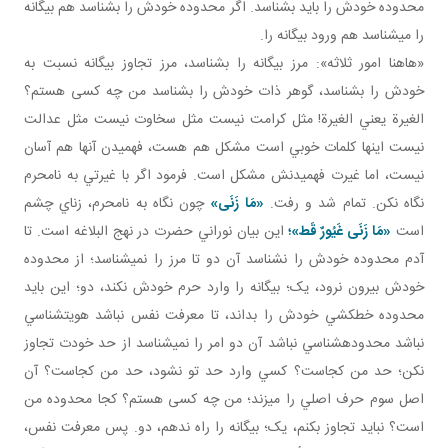
محدوده خودش را بايد بشناسد. اگر محدوده خودش را بشناسد هم بيگانه
را مي شناسد هم ورود بيگانه را.
«هاهنا امور ثلاثه»: مرز بيگانه را بشناسد، مرز تجاوز بيگانه نسبت به
خودش را بشناسد، گوهر ذات خودش را بشناسد من چه کسی هستم؟
الغيرة يعني الغيرة! مثل کرامت نيست مثل سخاوت نيست مثل عدالت
نيست اينها کلمات خوبي است مشکل هم هست، فهميدن آنها هم آسان
نيست، اما غيرت فهميدنش مشکل است. فرمود اگر با غيرتي به نامحرم
نگاه نکن. تمام شد و رفت.
«
مَا زَنَى
»
چون نگاه به نامحرم، زناي چشم
است
«
مَا زَنَى غَيُورٌ قَط
»؛
اين بيان نوراني حضرت در نهج البلاغه است. تا
آدم محدوده خودش را نشناسد آن دو تا مرز را نمي شناسد؛ از محدوده
خودش بيرون نرود، يک؛ بيگانه را وارد حرم خودش نکند، دو؛ اين بايد
محدوده خط کشي خودش را بداند، تا معرفت نفس نباشد هويت شناسي
نباشد محدوده شناسي نباشد آن دو امر را نمي شناسد از حد خودت تجاوز
نکن؛ حد من کجاست؟ کسي وارد حد تو نشود، حد من کجاست؟ آن
اصل سوم حرف اصلي را مي زند؛ من چه کسی هستم؟ کجا محدوده من
است؟ نبايد تجاوز بکنم، يک؛ بيگانه را راه ندهم، دو. پس معرفت نفس،