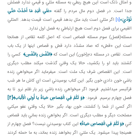
و امثال ذلک است اين هيچ ربطي به مسئله مثلي و قيمي ندارد فصلش
جدا است. در فصل دوم مال مردم را گفته
«عَلَي الْيَدِ مَا أَخَذَتْ حَتَّي
تُؤَدِّيَ»
[1]
اگر مثلي است بايد مثل بدهد قيمي است قيمت بدهد. المثلي
القيمي برای فصل دوم است هيچ ارتباطي به فصل اول ندارد.
مسئله(فصل) سوم مسئله قصاص است که اصل کلمه تقاص از همان جا
است اين «قصّ» که صاد مشدّد دارد قصّ و قصاص اينها از يک باب
است. تقاص در مسئله دم(خون) اين است که
﴿
النَّفْسَ بِالنَّفْسِ
﴾
کسي را
کشتند بايد او را بکشيد، حالا يک وقتي گذشت می­کند مطلب ديگری
است. اين القصاص شرف يک ملت است. مي فرمايد اگر مي خواهي زنده
باشي خون دادي خون بگير. اين کتاب بوسيدني است اي کاش ما هر شب
قرآن بسر مي داشتيم. فرمود اگر مي خواهي زنده باشي زير بار ظلم نرو. تا به
فصل چهارم برسيم. فرمود:
﴿وَ لَكُمْ فِي الْقِصاصِ حَياةٌ يا أُولِي الْأَلْباب‏﴾
[2]
اگر کسي از شما را کشتند، خون بهاء بگير. حالا يک وقتي عفو مي کني
مصلحت ديگر و مطلب ديگری است. اگر بخواهي زنده بماني بايد قصاص
کني
﴿وَ لَكُمْ فِي الْقِصاصِ حَياةٌ‏﴾
اين کتاب بوسيدني نيست؟ فصل چهارم از
همين جا پيدا مي شود. يک ملتي اگر بخواهد زنده بماند، به ما حمله کردند