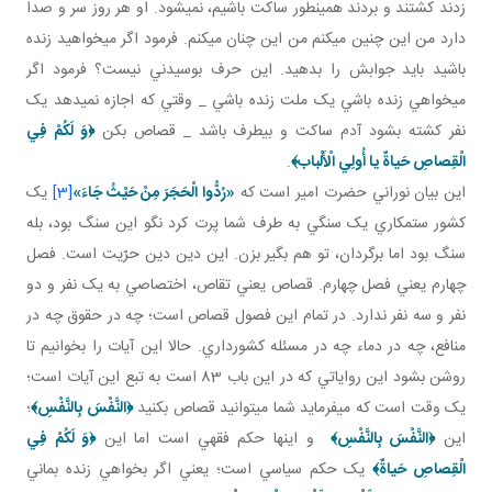
زدند کشتند و بردند همين طور ساکت باشيم، نمی­شود. او هر روز سر و صدا
دارد من اين چنين مي کنم من اين چنان مي کنم. فرمود اگر مي خواهيد زنده
باشيد بايد جوابش را بدهيد. اين حرف بوسيدني نيست؟ فرمود اگر
مي خواهي زنده باشي يک ملت زنده باشي _ وقتي که اجازه نمي دهد يک
نفر کشته بشود آدم ساکت و بي طرف باشد _ قصاص بکن
﴿وَ لَكُمْ فِي
الْقِصاصِ حَياةٌ يا أُولِي الْأَلْباب‏﴾
.
اين بيان نوراني حضرت امير است که
«رُدُّوا الْحَجَرَ مِنْ حَيْثُ جَاءَ»
[3]
يک
کشور ستمکاري يک سنگي به طرف شما پرت کرد نگو اين سنگ بود، بله
سنگ بود اما برگردان، تو هم بگير بزن. اين دين دين حرّيت است. فصل
چهارم يعني فصل چهارم. قصاص يعني تقاص، اختصاصي به يک نفر و دو
نفر و سه نفر ندارد. در تمام اين فصول قصاص است؛ چه در حقوق چه در
منافع، چه در دماء چه در مسئله کشورداري. حالا اين آيات را بخوانيم تا
روشن بشود اين رواياتي که در اين باب 83 است به تبع اين آيات است؛
يک وقت است که مي فرمايد شما مي توانيد قصاص بکنيد
﴿
النَّفْسَ بِالنَّفْسِ
﴾
؛
اين
﴿
النَّفْسَ بِالنَّفْسِ
﴾
و اينها حکم فقهي است اما اين
﴿وَ لَكُمْ فِي
الْقِصاصِ حَياةٌ‏﴾
يک حکم سياسي است؛ يعني اگر بخواهي زنده بماني