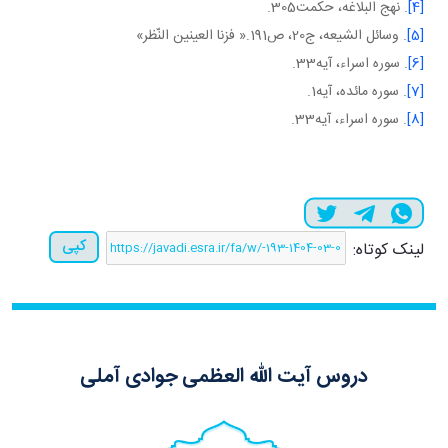
[4]
. نهج البلاغه، حکمت305.
[5]
. وسائل الشيعه، ج20، ص191.« فزنا العينين النّظر»
[6]
. سوره اسراء، آيه33.
[7]
. سوره مائده، آيه1.
[8]
. سوره اسراء، آيه33.
کپی
لینک کوتاه:
دروس آیت الله العظمی جوادی آملی