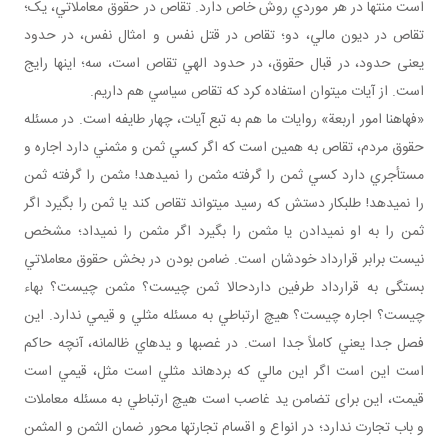
است منتها در هر موردي روش خاص دارد. تقاص در حقوق معاملاتي، يک؛
تقاص در ديون مالي، دو؛ تقاص در قتل نفس و امثال نفس، در حدود
يعنی حدود، در قبال حقوق، در حدود الهي تقاص است، سه؛ اينها رايج
است. از آيات مي توان استفاده کرد که تقاص سياسي هم داريم.
«فهاهنا امور اربعة» روايات ما هم به تبع آيات، چهار طايفه است. در مسئله
حقوق مردم، تقاص به همين است که اگر کسي ثمن و مثمني دارد اجاره و
مستأجري دارد کسي ثمن را گرفته مثمن را نمي دهد! مثمن را گرفته ثمن
را نمي دهد! طلبکار دستش که رسيد مي تواند تقاص کند يا ثمن را بگيرد اگر
ثمن را به او نمي دادن يا مثمن را بگيرد اگر مثمن را نمي داد؛ مشخص
نيست برابر قرارداد خودشان است. ضامن بودن در بخش حقوق معاملاتي
بستگی به قرارداد طرفين داردحالا ثمن چيست؟ مثمن چيست؟ بهاء
چيست؟ اجاره چيست؟ هيچ ارتباطي به مسئله مثلي و قيمي ندارد. اين
فصل جدا يعني کاملاً جدا است. در غصب­ها و يدهاي ظالمانه، آنچه حاکم
است اين است اگر اين مالي که برده اند مثلي است مثل، قيمي است
قيمت، اين برای تضامن يد غاصب­ است هيچ ارتباطي به مسئله معاملات
و باب تجارت ندارد؛ در انواع و اقسام تجارت ها محور ضمان الثمن و المثمن