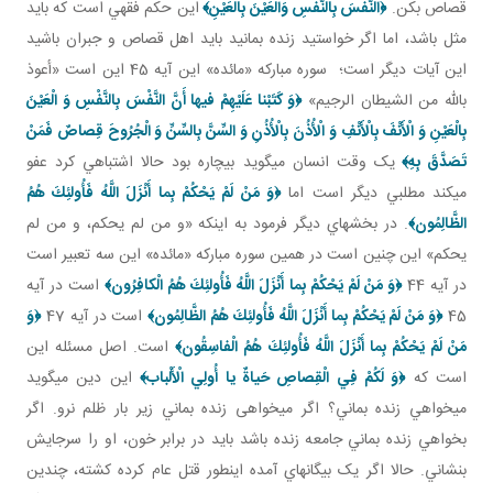
قصاص بکن.
﴿
النَّفْسَ بِالنَّفْسِ وَالْعَيْنَ بِالْعَيْنِ
﴾
اين حکم فقهي است که بايد
مثل باشد، اما اگر خواستيد زنده بمانيد بايد اهل قصاص و جبران باشيد
اين آيات ديگر است؛ سوره مبارکه «مائده» اين آيه 45 اين است «أعوذ
بالله من الشيطان الرجيم»
﴿وَ كَتَبْنا عَلَيْهِمْ فيها أَنَّ النَّفْسَ بِالنَّفْسِ وَ الْعَيْنَ
بِالْعَيْنِ وَ الْأَنْفَ بِالْأَنْفِ وَ الْأُذُنَ بِالْأُذُنِ وَ السِّنَّ بِالسِّنِّ وَ الْجُرُوحَ قِصاصٌ فَمَنْ
تَصَدَّقَ بِهِ﴾
يک وقت انسان مي گويد بيچاره بود حالا اشتباهي کرد عفو
مي کند مطلبي ديگر است اما
﴿وَ مَنْ لَمْ يَحْكُمْ بِما أَنْزَلَ اللَّهُ فَأُولئِكَ هُمُ
الظَّالِمُون‏﴾
. در بخش هاي ديگر فرمود به اينکه «و من لم يحکم، و من لم
يحکم» اين چنين است در همين سوره مبارکه «مائده» اين سه تعبير است
در آيه 44
﴿وَ مَنْ لَمْ يَحْكُمْ بِما أَنْزَلَ اللَّهُ فَأُولئِكَ هُمُ الْكافِرُون‏﴾
است در آيه
45
﴿وَ مَنْ لَمْ يَحْكُمْ بِما أَنْزَلَ اللَّهُ فَأُولئِكَ هُمُ الظَّالِمُون‏﴾
است در آيه 47
﴿وَ
مَنْ لَمْ يَحْكُمْ بِما أَنْزَلَ اللَّهُ فَأُولئِكَ هُمُ الْفاسِقُون‏﴾
است. اصل مسئله اين
است که
﴿وَ لَكُمْ فِي الْقِصاصِ حَياةٌ يا أُولِي الْأَلْباب‏﴾
اين دين مي گويد
مي خواهي زنده بماني؟ اگر می­خواهی زنده بماني زير بار ظلم نرو. اگر
بخواهي زنده بماني جامعه زنده باشد بايد در برابر خون، او را سرجايش
بنشاني. حالا اگر يک بيگانه اي آمده اين طور قتل عام کرده کشته، چندين