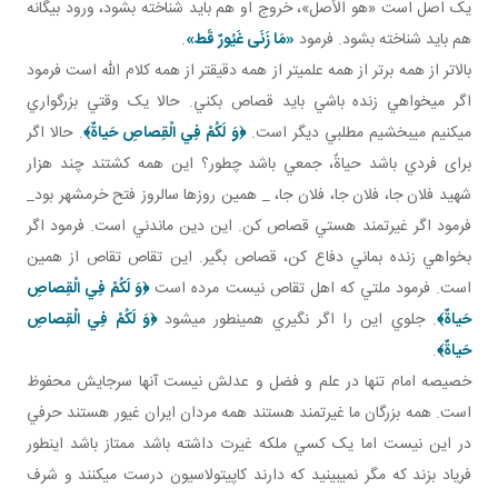
يک اصل است «هو الأصل»، خروج او هم بايد شناخته بشود، ورود بيگانه
هم بايد شناخته بشود. فرمود
«
مَا زَنَى غَيُورٌ قَط
»
.
بالاتر از همه برتر از همه علمي تر از همه دقيق تر از همه کلام الله است فرمود
اگر مي خواهي زنده باشي بايد قصاص بکني. حالا يک وقتي بزرگواري
مي کنيم مي بخشيم مطلبي ديگر است.
﴿وَ لَكُمْ فِي الْقِصاصِ حَياةٌ﴾
. حالا اگر
برای فردي باشد حياةٌ، جمعي باشد چطور؟ اين همه کشتند چند هزار
شهيد فلان جا، فلان جا، فلان جا، _ همين روزها سالروز فتح خرمشهر بود_
فرمود اگر غيرتمند هستي قصاص کن. اين دين ماندني است. فرمود اگر
بخواهي زنده بماني دفاع کن، قصاص بگير. اين تقاص تقاص از همين
است. فرمود ملتي که اهل تقاص نيست مرده است
﴿وَ لَكُمْ فِي الْقِصاصِ
حَياةٌ﴾
. جلوي اين را اگر نگيري همين طور مي شود
﴿وَ لَكُمْ فِي الْقِصاصِ
حَياةٌ﴾
.
خصيصه امام تنها در علم و فضل و عدلش نيست آنها سرجايش محفوظ
است. همه بزرگان ما غيرتمند هستند همه مردان ايران غيور هستند حرفي
در اين نيست اما يک کسي ملکه غيرت داشته باشد ممتاز باشد اين طور
فرياد بزند که مگر نمي بينيد که دارند کاپيتولاسيون درست مي کنند و شرف