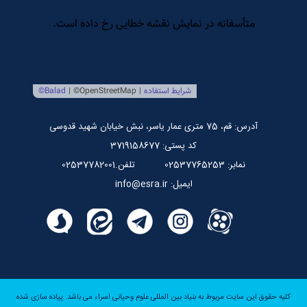
تلویزیون اینترنتی اسراء
مرکز بین المللی نشر اسراء
صندوق قرض الحسنه اسراء
پایگاه اطلاع رسانی استاد مرتضی جوادی آملی
آدرس: قم، 75 متری عمار یاسر، نبش خیابان شهید قدوسی
کد پستی: 3719158677
نمابر: 02537765253
تلفن.02537782001
ایمیل: info@esra.ir
کلیه حقوق این سایت مربوط به بنیاد بین المللی علوم وحیانی اسراء می باشد.
پیاده سازی شده