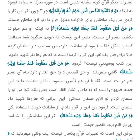
تعبيرات ديگر قرآن کريم مشابه همين است در سوره مبارکه «اسراء» فرمود
به اينکه
﴿وَ لا تَقْتُلُوا النَّفْسَ الَّتي‏ حَرَّمَ اللَّهُ إِلاَّ بِالْحَقِّ﴾
چرا؟ چون اگر اين کار را
کردي من يک سلطنتي براي خانواده مقتول قرار دادم، آنها سلطان هستند
﴿وَ مَنْ قُتِلَ مَظْلُوماً فَقَدْ جَعَلْنا لِوَلِيِّهِ سُلْطاناً﴾
[6]
نه اينکه او هم مي تواند
بکشد، تعبير آن نيست، تعبير اين نيست که خون بها مي گيرد شما مصالحه
کنيد و امثال ذلک، فرمود او سلطنت دارد، من ستمديده را سلطان کردم
حالا برای قتل يک نفر، اين کار را کرده است، ما که هزارها نفر شهيد داديم.
اين کتاب بوسيدني نيست؟ فرمود:
﴿وَ مَنْ قُتِلَ مَظْلُوماً فَقَدْ جَعَلْنا لِوَلِيِّهِ
سُلْطاناً﴾
. گاهي مي فرمايد او حق قصاص دارد حق انتقام دارد بله، آن تعبير
هم درست است، فقه با آن هم تأمين مي شود، اما او سلطنت دارد؛ اين
جمله خبريه اي است که به داعي انشاء القاء است يعني بلند شو! من تو را
سلطان کردم تو الآن سلطان هستي. اين ايراني که هزارها شهيد داد
سلطان است. فرمود من اين را قرار دادم. از سلطنت خودت استفاده بکن
﴿وَ مَنْ قُتِلَ مَظْلُوماً فَقَدْ جَعَلْنا لِوَلِيِّهِ سُلْطاناً﴾
، اگر اين سلطنتش را نشناسد
زير بار ظلم برود تقصير خودش است.
غرض اين است که تعبيرات قرآن يکسان نيست. يک وقتي مي فرمايد که
﴿