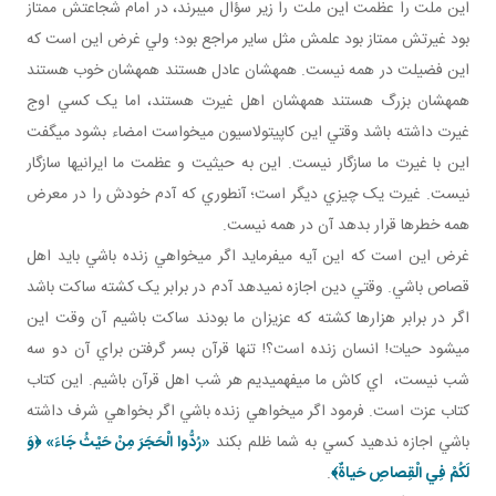
اين ملت را عظمت اين ملت را زير سؤال مي برند، در امام شجاعتش ممتاز
بود غيرتش ممتاز بود علمش مثل ساير مراجع بود؛ ولي غرض اين است که
اين فضيلت در همه نيست. همه شان عادل هستند همه شان خوب هستند
همه شان بزرگ هستند همه شان اهل غيرت هستند، اما يک کسي اوج
غيرت داشته باشد وقتي اين کاپيتولاسيون مي خواست امضاء بشود مي گفت
اين با غيرت ما سازگار نيست. اين به حيثيت و عظمت ما ايراني ها سازگار
نيست. غيرت يک چيزي ديگر است؛ آن طوري که آدم خودش را در معرض
همه خطرها قرار بدهد آن در همه نيست.
غرض اين است که اين آيه مي فرمايد اگر مي خواهي زنده باشي بايد اهل
قصاص باشي. وقتي دين اجازه نمي دهد آدم در برابر يک کشته ساکت باشد
اگر در برابر هزارها کشته که عزيزان ما بودند ساکت باشيم آن وقت اين
مي شود حيات! انسان زنده است؟! تنها قرآن بسر گرفتن براي آن دو سه
شب نيست، اي کاش ما مي فهميديم هر شب اهل قرآن باشيم. اين کتاب
کتاب عزت است. فرمود اگر مي خواهي زنده باشي اگر بخواهي شرف داشته
باشي اجازه ندهيد کسي به شما ظلم بکند
«
رُدُّوا الْحَجَرَ مِنْ حَيْثُ جَاءَ
» ﴿وَ
لَكُمْ فِي الْقِصاصِ حَياةٌ﴾
.