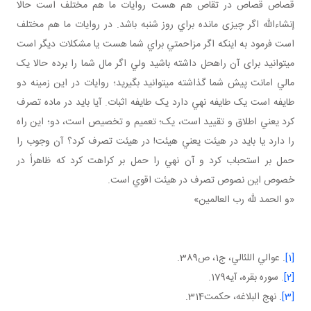
قصاص قصاص در تقاص هم هست روايات ما هم مختلف است حالا
إن شاءالله اگر چيزی مانده براي روز شنبه باشد. در روايات ما هم مختلف
است فرمود به اينکه اگر مزاحمتي براي شما هست يا مشکلات ديگر است
مي توانيد برای آن راه حل داشته باشيد ولي اگر مال شما را برده حالا يک
مالي امانت پيش شما گذاشته مي توانيد بگيريد؛ روايات در اين زمينه دو
طايفه است يک طايفه نهي دارد يک طايفه اثبات. آيا بايد در ماده تصرف
کرد يعني اطلاق و تقييد است، يک؛ تعميم و تخصيص است، دو؛ اين راه
را دارد يا بايد در هيئت يعني هيئت! در هيئت تصرف کرد؟ آن وجوب را
حمل بر استحباب کرد و آن نهي را حمل بر کراهت کرد که ظاهراً در
خصوص اين نصوص تصرف در هيئت اقوي است.
«و الحمد لله رب العالمين»
[1]
. عوالي اللئالي، ج1، ص389.
[2]
. سوره بقره، آيه179.
[3]
. نهج البلاغه، حکمت314.