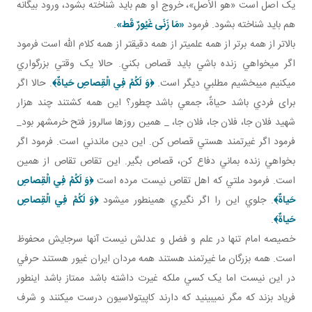
يک اصل است «هو الأصل»، خروج او هم بايد شناخته بشود، ورود بيگانه
هم بايد شناخته بشود. فرمود
«
مَا زَنَى غَيُورٌ قَط
»
.
بالاتر از همه برتر از همه علمي تر از همه دقيق تر از همه کلام الله است فرمود
اگر مي خواهي زنده باشي بايد قصاص بکني. حالا يک وقتي بزرگواري
مي کنيم مي بخشيم مطلبي ديگر است.
﴿وَ لَكُمْ فِي الْقِصاصِ حَياةٌ﴾
. حالا اگر
برای فردي باشد حياةٌ، جمعي باشد چطور؟ اين همه کشتند چند هزار
شهيد فلان جا، فلان جا، فلان جا، _ همين روزها سالروز فتح خرمشهر بود_
فرمود اگر غيرتمند هستي قصاص کن. اين دين ماندني است. فرمود اگر
بخواهي زنده بماني دفاع کن، قصاص بگير. اين تقاص تقاص از همين
است. فرمود ملتي که اهل تقاص نيست مرده است
﴿وَ لَكُمْ فِي الْقِصاصِ
حَياةٌ﴾
. جلوي اين را اگر نگيري همين طور مي شود
﴿وَ لَكُمْ فِي الْقِصاصِ
حَياةٌ﴾
.
خصيصه امام تنها در علم و فضل و عدلش نيست آنها سرجايش محفوظ
است. همه بزرگان ما غيرتمند هستند همه مردان ايران غيور هستند حرفي
در اين نيست اما يک کسي ملکه غيرت داشته باشد ممتاز باشد اين طور
فرياد بزند که مگر نمي بينيد که دارند کاپيتولاسيون درست مي کنند و شرف