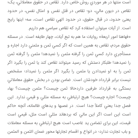
است منتها در هر موردي روش خاص دارد. تقاص در حقوق معاملاتي، يک؛
تقاص در ديون مالي، دو؛ تقاص در قتل نفس و امثال نفس، در حدود
يعنی حدود، در قبال حقوق، در حدود الهي تقاص است، سه؛ اينها رايج
است. از آيات مي توان استفاده کرد که تقاص سياسي هم داريم.
«فهاهنا امور اربعة» روايات ما هم به تبع آيات، چهار طايفه است. در مسئله
حقوق مردم، تقاص به همين است که اگر کسي ثمن و مثمني دارد اجاره و
مستأجري دارد کسي ثمن را گرفته مثمن را نمي دهد! مثمن را گرفته ثمن
را نمي دهد! طلبکار دستش که رسيد مي تواند تقاص کند يا ثمن را بگيرد اگر
ثمن را به او نمي دادن يا مثمن را بگيرد اگر مثمن را نمي داد؛ مشخص
نيست برابر قرارداد خودشان است. ضامن بودن در بخش حقوق معاملاتي
بستگی به قرارداد طرفين داردحالا ثمن چيست؟ مثمن چيست؟ بهاء
چيست؟ اجاره چيست؟ هيچ ارتباطي به مسئله مثلي و قيمي ندارد. اين
فصل جدا يعني کاملاً جدا است. در غصب­ها و يدهاي ظالمانه، آنچه حاکم
است اين است اگر اين مالي که برده اند مثلي است مثل، قيمي است
قيمت، اين برای تضامن يد غاصب­ است هيچ ارتباطي به مسئله معاملات
و باب تجارت ندارد؛ در انواع و اقسام تجارت ها محور ضمان الثمن و المثمن