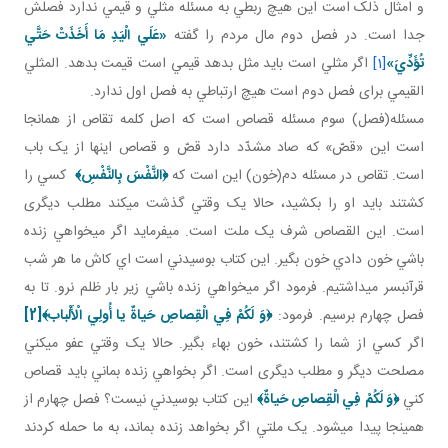
و امثال ذلک است اين هيچ ربطي به مسئله مثلي و قيمي ندارد فصلش
جدا است. در فصل دوم مال مردم را گفته
«عَلَي الْيَدِ مَا أَخَذَتْ حَتَّي
تُؤَدِّيَ»
[1]
اگر مثلي است بايد مثل بدهد قيمي است قيمت بدهد. المثلي
القيمي برای فصل دوم است هيچ ارتباطي به فصل اول ندارد.
مسئله(فصل) سوم مسئله قصاص است که اصل کلمه تقاص از همان جا
است اين «قصّ» که صاد مشدّد دارد قصّ و قصاص اينها از يک باب
است. تقاص در مسئله دم(خون) اين است که
﴿
النَّفْسَ بِالنَّفْسِ
﴾
کسي را
کشتند بايد او را بکشيد، حالا يک وقتي گذشت می­کند مطلب ديگری
است. اين القصاص شرف يک ملت است. مي فرمايد اگر مي خواهي زنده
باشي خون دادي خون بگير. اين کتاب بوسيدني است اي کاش ما هر شب
قرآن بسر مي داشتيم. فرمود اگر مي خواهي زنده باشي زير بار ظلم نرو. تا به
فصل چهارم برسيم. فرمود:
﴿وَ لَكُمْ فِي الْقِصاصِ حَياةٌ يا أُولِي الْأَلْباب‏﴾
[2]
اگر کسي از شما را کشتند، خون بهاء بگير. حالا يک وقتي عفو مي کني
مصلحت ديگر و مطلب ديگری است. اگر بخواهي زنده بماني بايد قصاص
کني
﴿وَ لَكُمْ فِي الْقِصاصِ حَياةٌ‏﴾
اين کتاب بوسيدني نيست؟ فصل چهارم از
همين جا پيدا مي شود. يک ملتي اگر بخواهد زنده بماند، به ما حمله کردند