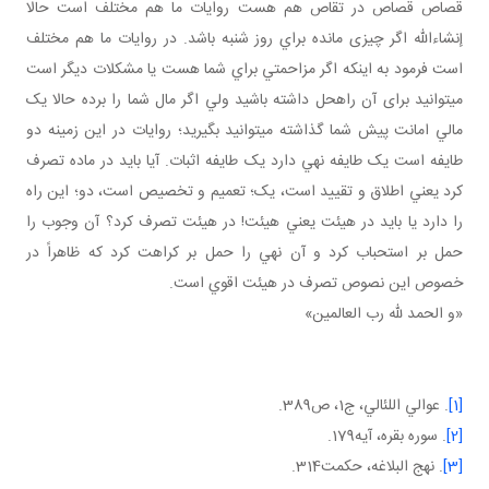
قصاص قصاص در تقاص هم هست روايات ما هم مختلف است حالا
إن شاءالله اگر چيزی مانده براي روز شنبه باشد. در روايات ما هم مختلف
است فرمود به اينکه اگر مزاحمتي براي شما هست يا مشکلات ديگر است
مي توانيد برای آن راه حل داشته باشيد ولي اگر مال شما را برده حالا يک
مالي امانت پيش شما گذاشته مي توانيد بگيريد؛ روايات در اين زمينه دو
طايفه است يک طايفه نهي دارد يک طايفه اثبات. آيا بايد در ماده تصرف
کرد يعني اطلاق و تقييد است، يک؛ تعميم و تخصيص است، دو؛ اين راه
را دارد يا بايد در هيئت يعني هيئت! در هيئت تصرف کرد؟ آن وجوب را
حمل بر استحباب کرد و آن نهي را حمل بر کراهت کرد که ظاهراً در
خصوص اين نصوص تصرف در هيئت اقوي است.
«و الحمد لله رب العالمين»
[1]
. عوالي اللئالي، ج1، ص389.
[2]
. سوره بقره، آيه179.
[3]
. نهج البلاغه، حکمت314.