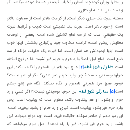
روستا را ويران کرده چند استان را خراب کرده باز همينط عربده مي کشد اگر
زنده هستي بايد به او بتازي.
مسئله غيرت يک چيزي ديگر است. از کرامت بالاتر است از سخاوت بالاتر
است از جود بالاتر است. غيرت يک فضيلتي است کمياب و گرانبها. غيرت
يک حقيقتي است که از سه ضلع تشکيل شده است. بعضي از اوصاف
معنايش روشن است؛ کرامت سخاوت جود بزرگواري بخشش اينها خوب
است اينها فهميدنش هم آسان است، اما غيرت يک حقيقت مؤلفه از سه
ضلع است: ضلع اول: اصلاً وارد حرم و حريم غير نشود؛ لذا در نهج البلاغه
است
«
مَا زَنَى غَيُورٌ قَط
»
[4]
هيچ مرد باغيرتي نامحرم را نگاه نمي کند. اين
حرف ها بوسيدني نيست؟ چرا وارد حريم غير شدي؟ مگر او غير نيست؟
فرمود هيچ مرد باغيرتي نامحرم را نگاه نمي کند. نگاه هم زناي چشم
است
[5]
«
مَا زَنَى غَيُورٌ قَط
»
اين حرف ها بوسيدني نيست؟! اگر کسي وارد
حرم او بشود، او هم بي تفاوت باشد، معلوم است که بي غيرت است. پس
وارد حرم غير بشود بي غيرت است، غيري وارد حرم او بشود بي غيرت است.
اين دو عنصر از عناصر سه گانه حقيقت غيرت است. چه موقع مي تواند غيور
باشد، وارد حرم غير نشود، غير را راه ندهد؟ اصل سوم مي خواهد که