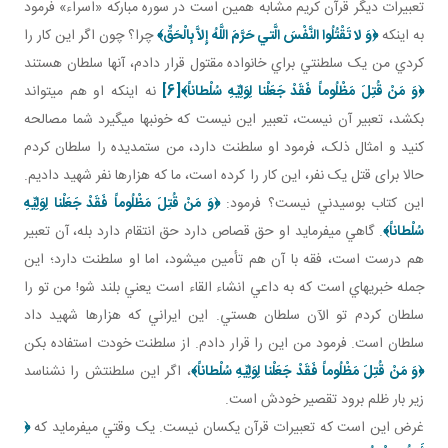
تعبيرات ديگر قرآن کريم مشابه همين است در سوره مبارکه «اسراء» فرمود
به اينکه
﴿وَ لا تَقْتُلُوا النَّفْسَ الَّتي‏ حَرَّمَ اللَّهُ إِلاَّ بِالْحَقِّ﴾
چرا؟ چون اگر اين کار را
کردي من يک سلطنتي براي خانواده مقتول قرار دادم، آنها سلطان هستند
﴿وَ مَنْ قُتِلَ مَظْلُوماً فَقَدْ جَعَلْنا لِوَلِيِّهِ سُلْطاناً﴾
[6]
نه اينکه او هم مي تواند
بکشد، تعبير آن نيست، تعبير اين نيست که خون بها مي گيرد شما مصالحه
کنيد و امثال ذلک، فرمود او سلطنت دارد، من ستمديده را سلطان کردم
حالا برای قتل يک نفر، اين کار را کرده است، ما که هزارها نفر شهيد داديم.
اين کتاب بوسيدني نيست؟ فرمود:
﴿وَ مَنْ قُتِلَ مَظْلُوماً فَقَدْ جَعَلْنا لِوَلِيِّهِ
سُلْطاناً﴾
. گاهي مي فرمايد او حق قصاص دارد حق انتقام دارد بله، آن تعبير
هم درست است، فقه با آن هم تأمين مي شود، اما او سلطنت دارد؛ اين
جمله خبريه اي است که به داعي انشاء القاء است يعني بلند شو! من تو را
سلطان کردم تو الآن سلطان هستي. اين ايراني که هزارها شهيد داد
سلطان است. فرمود من اين را قرار دادم. از سلطنت خودت استفاده بکن
﴿وَ مَنْ قُتِلَ مَظْلُوماً فَقَدْ جَعَلْنا لِوَلِيِّهِ سُلْطاناً﴾
، اگر اين سلطنتش را نشناسد
زير بار ظلم برود تقصير خودش است.
غرض اين است که تعبيرات قرآن يکسان نيست. يک وقتي مي فرمايد که
﴿