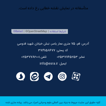
تلویزیون اینترنتی اسراء
مرکز بین المللی نشر اسراء
صندوق قرض الحسنه اسراء
پایگاه اطلاع رسانی استاد مرتضی جوادی آملی
آدرس: قم، 75 متری عمار یاسر، نبش خیابان شهید قدوسی
کد پستی: 3719158677
نمابر: 02537765253
تلفن.02537782001
ایمیل: info@esra.ir
کلیه حقوق این سایت مربوط به بنیاد بین المللی علوم وحیانی اسراء می باشد.
پیاده سازی شده