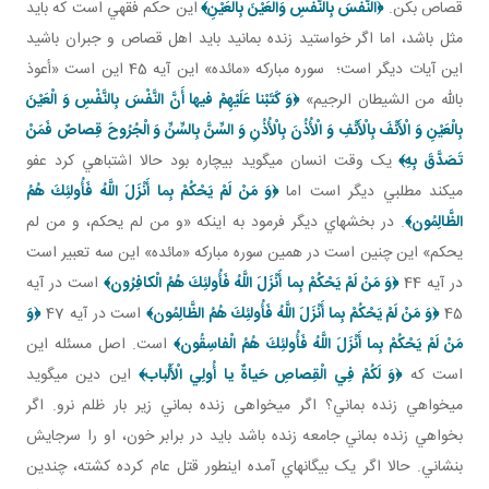
قصاص بکن.
﴿
النَّفْسَ بِالنَّفْسِ وَالْعَيْنَ بِالْعَيْنِ
﴾
اين حکم فقهي است که بايد
مثل باشد، اما اگر خواستيد زنده بمانيد بايد اهل قصاص و جبران باشيد
اين آيات ديگر است؛ سوره مبارکه «مائده» اين آيه 45 اين است «أعوذ
بالله من الشيطان الرجيم»
﴿وَ كَتَبْنا عَلَيْهِمْ فيها أَنَّ النَّفْسَ بِالنَّفْسِ وَ الْعَيْنَ
بِالْعَيْنِ وَ الْأَنْفَ بِالْأَنْفِ وَ الْأُذُنَ بِالْأُذُنِ وَ السِّنَّ بِالسِّنِّ وَ الْجُرُوحَ قِصاصٌ فَمَنْ
تَصَدَّقَ بِهِ﴾
يک وقت انسان مي گويد بيچاره بود حالا اشتباهي کرد عفو
مي کند مطلبي ديگر است اما
﴿وَ مَنْ لَمْ يَحْكُمْ بِما أَنْزَلَ اللَّهُ فَأُولئِكَ هُمُ
الظَّالِمُون‏﴾
. در بخش هاي ديگر فرمود به اينکه «و من لم يحکم، و من لم
يحکم» اين چنين است در همين سوره مبارکه «مائده» اين سه تعبير است
در آيه 44
﴿وَ مَنْ لَمْ يَحْكُمْ بِما أَنْزَلَ اللَّهُ فَأُولئِكَ هُمُ الْكافِرُون‏﴾
است در آيه
45
﴿وَ مَنْ لَمْ يَحْكُمْ بِما أَنْزَلَ اللَّهُ فَأُولئِكَ هُمُ الظَّالِمُون‏﴾
است در آيه 47
﴿وَ
مَنْ لَمْ يَحْكُمْ بِما أَنْزَلَ اللَّهُ فَأُولئِكَ هُمُ الْفاسِقُون‏﴾
است. اصل مسئله اين
است که
﴿وَ لَكُمْ فِي الْقِصاصِ حَياةٌ يا أُولِي الْأَلْباب‏﴾
اين دين مي گويد
مي خواهي زنده بماني؟ اگر می­خواهی زنده بماني زير بار ظلم نرو. اگر
بخواهي زنده بماني جامعه زنده باشد بايد در برابر خون، او را سرجايش
بنشاني. حالا اگر يک بيگانه اي آمده اين طور قتل عام کرده کشته، چندين