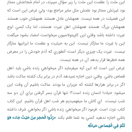
اين ملت را عظمت اين ملت را زير سؤال مي برند، در امام شجاعتش ممتاز
بود غيرتش ممتاز بود علمش مثل ساير مراجع بود؛ ولي غرض اين است که
اين فضيلت در همه نيست. همه شان عادل هستند همه شان خوب هستند
همه شان بزرگ هستند همه شان اهل غيرت هستند، اما يک کسي اوج
غيرت داشته باشد وقتي اين کاپيتولاسيون مي خواست امضاء بشود مي گفت
اين با غيرت ما سازگار نيست. اين به حيثيت و عظمت ما ايراني ها سازگار
نيست. غيرت يک چيزي ديگر است؛ آن طوري که آدم خودش را در معرض
همه خطرها قرار بدهد آن در همه نيست.
غرض اين است که اين آيه مي فرمايد اگر مي خواهي زنده باشي بايد اهل
قصاص باشي. وقتي دين اجازه نمي دهد آدم در برابر يک کشته ساکت باشد
اگر در برابر هزارها کشته که عزيزان ما بودند ساکت باشيم آن وقت اين
مي شود حيات! انسان زنده است؟! تنها قرآن بسر گرفتن براي آن دو سه
شب نيست، اي کاش ما مي فهميديم هر شب اهل قرآن باشيم. اين کتاب
کتاب عزت است. فرمود اگر مي خواهي زنده باشي اگر بخواهي شرف داشته
باشي اجازه ندهيد کسي به شما ظلم بکند
«
رُدُّوا الْحَجَرَ مِنْ حَيْثُ جَاءَ
» ﴿وَ
لَكُمْ فِي الْقِصاصِ حَياةٌ﴾
.