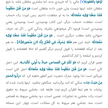
أَوْفُوا بِالْعُقُودِ
﴾
[7]
مالي را که خريدي بده، اما مشتري سلطان باشد يا بايع
سلطان باشد اينها نيست ولی خون داده سلطان است
﴿وَ مَنْ قُتِلَ مَظْلُوماً
فَقَدْ جَعَلْنا لِوَلِيِّهِ سُلْطاناً﴾
، ما به او سلطنت داديم. پس غيرت يک حساب
است، سلطنت حساب ديگر، اين کتاب بوسيدني است بوسيدني يعني
بوسيدني است! فرمود اگر مي خواهي باشرف زندگي کني _ اگر نه، حيات
حيواني باشد مطلب ديگری است _
﴿وَ مَنْ قُتِلَ مَظْلُوماً فَقَدْ جَعَلْنا لِوَلِيِّهِ
سُلْطاناً﴾
. البته اين هم
﴿فَلا يُسْرِفْ فِي الْقَتْلِ إِنَّهُ كانَ مَنْصُورا﴾
[8]
، ما هم
بعد از اينکه قطع نامه را قبول کرديم ديگر گفتيم که حالا قطع نامه را قبول
کرديم و اسلحه را کنار گذاشتيم.
تعبير قرآن کريم که
﴿وَ لَكُمْ فِي الْقِصاصِ حَياةٌ يا أُولِي الْأَلْباب‏﴾
، اين اصل
کلي است.
﴿وَ مَنْ قُتِلَ مَظْلُوماً فَقَدْ جَعَلْنا لِوَلِيِّهِ سُلْطاناً﴾
اصل کلي است
غيرت آور است لذا وجود مبارک حضرت امير آن طور خطبه کرد که
«
رُدُّوا الْحَجَرَ
مِنْ حَيْثُ جَاءَ
»
سنگي که آمد برگردانيد سنگ خور نباشيد. اينها باعث شده که
روايات ما هم تبعاً للقرآن کريم چند طايفه شد: بخشي مربوط به حقوق
است، يک؛ بخشي به تجاوزات غصبي است، دو؛ بخشي مربوط به قصاص
است، سه؛ بخشي هم مربوط به کل مملکت است، چهار. اين مسئله