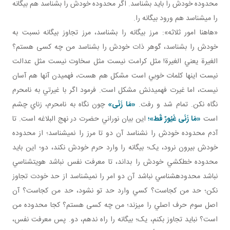
محدوده خودش را بايد بشناسد. اگر محدوده خودش را بشناسد هم بيگانه
را مي شناسد هم ورود بيگانه را.
«هاهنا امور ثلاثه»: مرز بيگانه را بشناسد، مرز تجاوز بيگانه نسبت به
خودش را بشناسد، گوهر ذات خودش را بشناسد من چه کسی هستم؟
الغيرة يعني الغيرة! مثل کرامت نيست مثل سخاوت نيست مثل عدالت
نيست اينها کلمات خوبي است مشکل هم هست، فهميدن آنها هم آسان
نيست، اما غيرت فهميدنش مشکل است. فرمود اگر با غيرتي به نامحرم
نگاه نکن. تمام شد و رفت.
«
مَا زَنَى
»
چون نگاه به نامحرم، زناي چشم
است
«
مَا زَنَى غَيُورٌ قَط
»؛
اين بيان نوراني حضرت در نهج البلاغه است. تا
آدم محدوده خودش را نشناسد آن دو تا مرز را نمي شناسد؛ از محدوده
خودش بيرون نرود، يک؛ بيگانه را وارد حرم خودش نکند، دو؛ اين بايد
محدوده خط کشي خودش را بداند، تا معرفت نفس نباشد هويت شناسي
نباشد محدوده شناسي نباشد آن دو امر را نمي شناسد از حد خودت تجاوز
نکن؛ حد من کجاست؟ کسي وارد حد تو نشود، حد من کجاست؟ آن
اصل سوم حرف اصلي را مي زند؛ من چه کسی هستم؟ کجا محدوده من
است؟ نبايد تجاوز بکنم، يک؛ بيگانه را راه ندهم، دو. پس معرفت نفس،