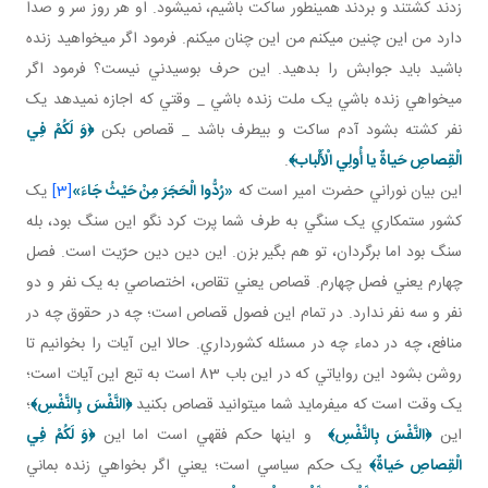
زدند کشتند و بردند همين طور ساکت باشيم، نمی­شود. او هر روز سر و صدا
دارد من اين چنين مي کنم من اين چنان مي کنم. فرمود اگر مي خواهيد زنده
باشيد بايد جوابش را بدهيد. اين حرف بوسيدني نيست؟ فرمود اگر
مي خواهي زنده باشي يک ملت زنده باشي _ وقتي که اجازه نمي دهد يک
نفر کشته بشود آدم ساکت و بي طرف باشد _ قصاص بکن
﴿وَ لَكُمْ فِي
الْقِصاصِ حَياةٌ يا أُولِي الْأَلْباب‏﴾
.
اين بيان نوراني حضرت امير است که
«رُدُّوا الْحَجَرَ مِنْ حَيْثُ جَاءَ»
[3]
يک
کشور ستمکاري يک سنگي به طرف شما پرت کرد نگو اين سنگ بود، بله
سنگ بود اما برگردان، تو هم بگير بزن. اين دين دين حرّيت است. فصل
چهارم يعني فصل چهارم. قصاص يعني تقاص، اختصاصي به يک نفر و دو
نفر و سه نفر ندارد. در تمام اين فصول قصاص است؛ چه در حقوق چه در
منافع، چه در دماء چه در مسئله کشورداري. حالا اين آيات را بخوانيم تا
روشن بشود اين رواياتي که در اين باب 83 است به تبع اين آيات است؛
يک وقت است که مي فرمايد شما مي توانيد قصاص بکنيد
﴿
النَّفْسَ بِالنَّفْسِ
﴾
؛
اين
﴿
النَّفْسَ بِالنَّفْسِ
﴾
و اينها حکم فقهي است اما اين
﴿وَ لَكُمْ فِي
الْقِصاصِ حَياةٌ‏﴾
يک حکم سياسي است؛ يعني اگر بخواهي زنده بماني