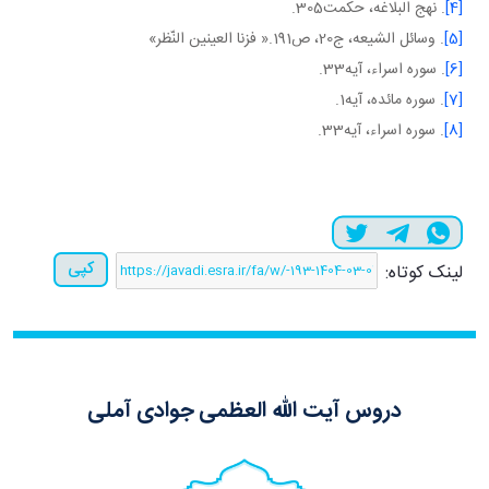
[4]
. نهج البلاغه، حکمت305.
[5]
. وسائل الشيعه، ج20، ص191.« فزنا العينين النّظر»
[6]
. سوره اسراء، آيه33.
[7]
. سوره مائده، آيه1.
[8]
. سوره اسراء، آيه33.
کپی
لینک کوتاه:
دروس آیت الله العظمی جوادی آملی