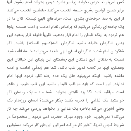
کس نمي‌تواند درس بخواند پيغمبر بشود درس بخواند امام بشود. آنها
برابر همين قوانين بشري خليفه انتخاب مي‌کنند جانشين انتخاب مي‌کنند
از اين به بعد حرف‌هاي بشري است، حرف‌هاي الهي نيست. الآن ما در
يک جامعه‌اي زندگي مي‌کنيم که براساس نظام امامت و امت هست اينجا
هم فرمود به اينکه قلبتان را امام قرار بدهيد، تقريباً خليفه قرار بدهيد اين
يعني شاگردان خليفه باشيد شاگردان ائمه(عليهم السلام) باشيد. اگر
شاگردان امام شديد شاگردان انبياي الهي شديد مي‌توانيد خليفة الله باشيد
نسبت به بدنتان. اين دستتان اين چشمتان اين پايتان اين خيالتان اين
وهمتان، اينها در تحت تدبير قلب باشد، شما هم زندگي امامت و امت
داشته باشيد. اينکه مي‌بينيد عقل يک عده رفته کنار، فرمود اينها امام
ندارند. اين است که بايد مواظب قلبتان باشيد اين قلب طيب و طاهر
است مراقبه کنيد نگذاريد قلبتان بخوابد. شما ماه مبارک رمضان اگر
خواستيد يک غذايي را تجربه بکنيد چکار مي‌کنيد؟ انسان روزه‌دار يک
وقتي آشپزي مي‌کند بالاخره يک غذايي را بخواهد بررسي مي‌کند چه کار
مي‌کند؟ نمي‌خوريد. خود وجود مبارک حضرت امير فرمود _ مخصوصاً در
شرايط کنوني آمريکا آن­طور کار مي‌کند اسرائيل اين‌طور کار مي‌کند مسئولين