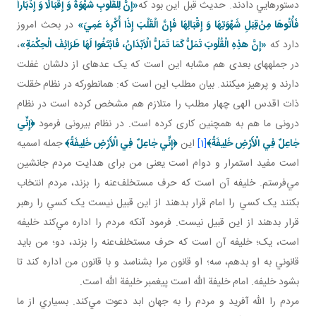
دستورهايي دادند. حديث قبل اين بود که
«إِنَّ لِلْقُلُوبِ شَهْوَةً وَ إِقْبَالًا وَ إِدْبَاراً
فَأْتُوهَا مِنْ
قِبَلِ شَهْوَتِهَا وَ إِقْبَالِهَا فَإِنَّ الْقَلْبَ إِذَا أُكْرِهَ عَمِيَ
»
در بحث امروز
دارد که
«إِنَّ هذِهِ الْقُلُوبَ تَمَلُّ كَمَا تَمَلُّ الْاَبْدَانُ، فَابْتَغُوا لَهَا طَرَائِفَ الْحِكْمَةِ»
،
در جمله­های بعدی هم مشابه اين است که يک عده­ای از دلشان غفلت
دارند و پرهيز می­کنند. بيان مطلب اين است که: همانطورکه در نظام خقلت
ذات اقدس الهی چهار مطلب را متلازم هم مشخص کرده است در نظام
درونی ما هم به همچنين کاری کرده است. در نظام بيرونی فرمود
﴿
إِنِّي
جٰاعِلٌ فِي الْأَرْضِ خَلِيفَةً
﴾
[1]
اين
﴿
إِنِّي جٰاعِلٌ فِي الْأَرْضِ خَلِيفَةً
﴾
جمله اسميه
است مفيد استمرار و دوام است يعنی من برای هدايت مردم جانشين
مي‌فرستم. خليفه آن است که حرف مستخلف‌عنه را بزند، مردم انتخاب
بکنند يک کسي را امام قرار بدهند از اين قبيل نيست يک کسي را رهبر
قرار بدهند از اين قبيل نيست. فرمود آنکه مردم را اداره مي‌کند خليفه
است، يک؛ خليفه آن است که حرف مستخلف‌عنه را بزند، دو؛ من بايد
قانوني به او بدهم، سه؛ او قانون مرا بشناسد و با قانون من اداره کند تا
بشود خليفه. امام خليفة الله است پيغمبر خليفة الله است.
مردم را الله آفريد و مردم را به جهان ابد دعوت مي‌کند. بسياري از ما