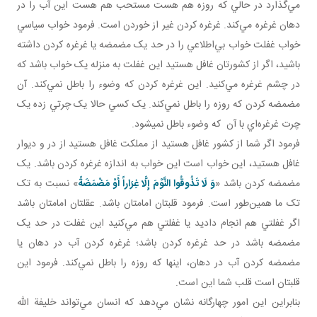
مي‌گذارد در حالي که روزه هم هست مستحب هم هست اين آب را در
دهان غرغره مي‌کند. غرغره کردن غير از خوردن است. فرمود خواب سياسي
خواب غفلت خواب بي‌اطلاعي را در حد يک مضمضه يا غرغره کردن داشته
باشيد، اگر از کشورتان غافل هستيد اين غفلت به منزله يک خواب باشد که
در چشم غرغره مي‌کنيد. اين غرغره کردن که وضوء را باطل نمي‌کند. آن
مضمضه کردن که روزه را باطل نمي‌کند. يک کسي حالا يک چرتي زده يک
چرت غرغره‌اي با آن که وضوء باطل نميشود.
فرمود اگر شما از کشور غافل هستيد از مملکت غافل هستيد از در و ديوار
غافل هستيد، اين خواب است اين خواب به اندازه غرغره کردن باشد. يک
مضمضه‌ کردن باشد «
وَ لَا تَذُوقُوا النَّوْمَ إِلَّا غِرَاراً أَوْ مَضْمَضَةً
» نسبت به تک
تک ما همين‌طور است. فرمود قلبتان امامتان باشد. عقلتان امامتان باشد
اگر غفلتي هم انجام داديد يا غفلتي هم مي‌کنيد اين غفلت در حد يک
مضمضه باشد در حد غرغره کردن باشد؛ غرغره کردن آب در دهان يا
مضمضه کردن آب در دهان، اينها که روزه را باطل نمي‌کند. فرمود اين
قلبتان است قلب شما اين است.
بنابراين اين امور چهارگانه نشان مي‌دهد که انسان مي‌تواند خليفة الله