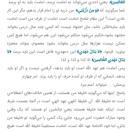
الظَّالِمِينَ
﴾
، يعني احدي نمي‌تواند به امامت برسد، امامت بايد به او برسد.
شما می­گوييد که
﴿
وَ مِنْ ذُرِّيَّتِي
﴾
من ذريه تو را امام قرار بدهم، مگر اين کار
عادي است؟ اين مقام شامخ امامت است امامت از طرف من است امامت
بايد سايه‌افکن باشد، مثل اجتهاد نيست که کسي چند سال درس بخواند
مجتهد بشود،حکيم مي‌شود متکلم مي‌شود اين هم مي‌شود، اما هيچ کس
ممکن نيست هزارها سال درس بخواند بشود معصوم، بتواند معجزه
بياورد. فرمود:
﴿
لاَ يَنَالُ عَهْدِي
﴾
اين «عهدي» فاعل است اين بايد برسد
﴿
لاَ
يَنَالُ عَهْدِي الظَّالِمِينَ
﴾
الا کذا و کذا و کذا.
پس امامت هم عهد الله است او بايد بدهد، گرفتني نيست و اگر او بايد
بدهد، انساني که از طرف او آمده حرف او را بايد بزند. امر چهارم.
پرسش: ... می­تواند اسم ببرد
پاسخ: اينها که مي‌گويند خليفه من هستند، از همين خلافت‌هاي اصطلاحي
است نه خليفة الله. آن خليفة اللهي عهد الهي است در آنجا عصمت شرط
است. اينکه علما خليفة هستند يعني جانشين او هستند که يک وقتي
وجود مبارک حضرت امير مي‌رود جايي يک کسي را مي‌گويد تو خليفه من
باش، اما خود الامامة عهد الله است، امامت مستقيماً خليفة الله است هيچ