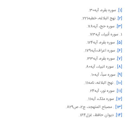
[1]
. سوره بقره، آيه30.
[2]
. نهج البلاغه، خطبه221.
[3]
. سوره حج، آيه78.
1. سوره أنبياء، آيه73.
[5]
. سوره بقره، آيه124.
[6]
. سوره اعراف،آيه179.
[7]
. سوره بقره، آيه33.
[8]
. سوره انبياء، آيه80.
[9]
. سوره سبأ، آيه10.
[10]
. نهج البلاغه، نامه11.
[11]
. سوره نور، آيه24.
[12]
. سوره ملک، آيه11.
[13]
. مصباح المتهجد، ج2، ص829.
[14]
. ديوان حافظ، غزل164.