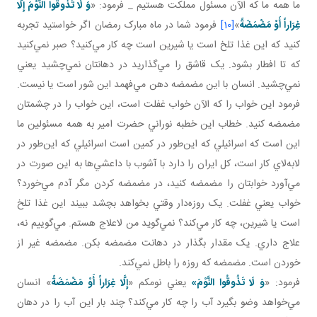
ما همه ما که الآن مسئول مملکت هستيم _ فرمود: «
وَ لَا تَذُوقُوا النَّوْمَ إِلَّا
غِرَاراً أَوْ مَضْمَضَةً
»
[10]
فرمود شما در ماه مبارک رمضان اگر خواستيد تجربه
کنيد که اين غذا تلخ است يا شيرين است چه کار مي‌کنيد؟ صبر نمي‌کنيد
که تا افطار بشود. يک قاشق را مي‌گذاريد در دهانتان نمي‌چشيد يعني
نمي‌چشيد. انسان با اين مضمضه دهن مي‌فهمد اين شور است يا نيست.
فرمود اين خواب را که الآن خواب غفلت است، اين خواب را در چشمتان
مضمضه کنيد. خطاب اين خطبه نوراني حضرت امير به همه مسئولين ما
اين است که اسرائيلي که اين‌طور در کمين است اسرائيلي که اين‌طور در
لابه‌لاي کار است، کل ايران را دارد با آشوب با داعشي‌ها به اين صورت در
مي‌آورد خوابتان را مضمضه کنيد، در مضمضه کردن مگر آدم مي‌خورد؟
خواب يعني غفلت. يک روزه‌دار وقتي بخواهد بچشد ببيند اين غذا تلخ
است يا شيرين، چه کار مي‌کند؟ نمي‌گويد من لاعلاج هستم. مي‌گوييم نه،
علاج داري. يک مقدار بگذار در دهانت مضمضه بکن. مضمضه غير از
خوردن است. مضمضه که روزه را باطل نمي‌کند.
فرمود: «
وَ لَا تَذُوقُوا النَّوْمَ»
يعني نومکم «
إِلَّا غِرَاراً أَوْ مَضْمَضَةً
» انسان
مي‌خواهد وضو بگيرد آب را چه کار مي‌کند؟ چند بار اين آب را در دهان