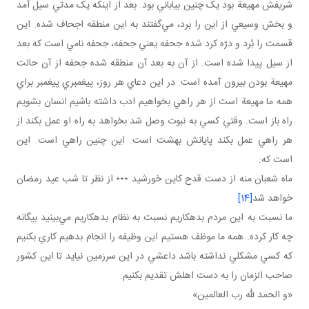
شريفش مهيعة بود يک چنين بياباني بود. بعد از اينکه يک مدتي سيل آمد
و بخش وسيعي از اين را برد، مي‌گفتند به اين منطقه اجحاف شده. اين
قسمت را بُرد و درّه کرد شده جحفه يعني جحفه، جحفه نامي است که بعد
از سيل پيدا شده است. از آن به بعد آن منطقه شده جحفه از آن حالت
مهيعة بودن بيرون آمده است. در اين دعاي هر روز، پيغمبري پيغمبر براي
همه ما مهيعة است از هر راهي بخواهيم ادب داشته باشيم انسان بشويم
راه باز است. وقتي کسي به نبوت وصل شد بخواهد به راه او عمل بکند از
هر راهي عمل بکند پايانش بهشت است. اين چنين راهي است. اين
است که:
ماه شعبان منه از دست قدح کاين خورشيد ٭٭٭ از نظر تا شب عيد رمضان
خواهد شد
[14]
ما نسبت به اين مردم بدهکاريم نسبت به نظام بدهکاريم مي‌بينيد بيگانه
چه کار کرده. همه ما موظف هستيم اين وظيفه را انجام بدهيم کاري بکنيم
که کسي مشکلي نداشته باشد داعشي در اين سرزمين نيايد تا اين کشور
صاحب الزمان را به دست اهلش تقديم بکنيم.
«و الحمد لله رب العالمين»