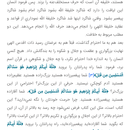
هستند، خليفه آن است که حرف مستخلف‌عنه را بزند. پس فرمود انسان
اين لياقت را دارد که شاگرد خليفة الله بشود شاگرد امام بشود شاگرد
پيغمبر بشود. وقتي شاگرد اينها شد شاگرد خليفة الله نموداري از قواعد و
عقايد خليفة اللهي را انجام مي‌دهد حرف الله را انجام مي‌دهد. اين دو
مطلب مربوط به خلافت.
بعد هم به ما احترام گذاشت، قبلاً هم به عرضتان رسيد ذات اقدس الهی
نهايت بزرگواري و عظمت و جلال و شکوه را به بندگانش داد. هيچ کسي
انسان را به اندازه خدا احترام نکرد، با چه جلال و شکوهي در قرآن اسم
برد، فرمود: شما راه پدرانتان را برويد
﴿
مِّلَّةَ أَبِيكُمْ إِبْرَاهِيمَ هُوَ سَمَّاكُمُ
الْمُسْلِمِينَ مِن قَبْلُ
﴾
[3]
شما پيغمبرزاده هستيد بزرگ‌زاده هستيد عظيم‌زاده
هستيد آدم کوچکي نيستيد. حرفي از اين بزرگ‌تر؟ احترامي از اين
بزرگ‌تر؟
﴿
مِّلَّةَ أَبِيكُمْ إِبْرَاهِيمَ هُوَ سَمَّاكُمُ الْمُسْلِمِينَ مِن قَبْلُ
﴾
، شما آقازاده
هستيد پيغمبرزاده‌ هستيد. چرا حرمت خودتان را نگه نمي‌داريد؟ اين
کتاب است، مثل اين کتاب فرض نمي‌شود چه رسد به بالاتر از آن، از اين
احترام بالاتر؟ از اين اجلال و بزرگواري و تکريم بالاتر؟ از اين کرامت بالاتر؟
که بگويد شما آقازاده‌ايد پيغمبرزاده‌ايد، راه پدرانتان را برويد
﴿
مِّلَّةَ أَبِيكُمْ