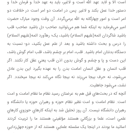
است الا و لابد عهد الله است و لاغير، بايد به عهد خدا و فرمان خدا و
دستور خدا عمل بکند و لاغير. پس در امامت دو امر است در خلافت دو
امر است و امور چهارگانه به الله برمي‌گردد. آن وقت وجود مبارک حضرت
امير مي‌فرمايد به اينکه شما هم مي‌توانيد صاحب دل باشيد صاحب قلب
باشيد شاگردان ائمه(عليهم السلام) باشيد، يک؛ رهآورد ائمه(عليهم السلام)
را درس و بحث داشته باشيد و بعد از علم عمل بکنيد، دو؛ نسبت به
دستگاه بدنتان امام باشيد. قلب، امام بر چشم باشد، قلب امام گوش باشد،
اين دست و پا و چشم و گوش بدون اذن قلب يعني عقل کار نکنند. اگر
قلب انسان و عقل انسان امامت بدن را به عهده بگيرد اين بدن عادل
مي‌شود، نه حرف بيجا مي‌زند نه بيجا نگاه مي‌کند نه بيجا می­خندد. اگر
نشد، مي‌شود جاهليت.
آنچه که در بحث‌هاي قبل هم به عرضتان رسيد نظام ما نظام امامت و امت
است. نظام امامت و امت نظير نظام حوزه و رهبران حوزه يا دانشگاه و
رهبران دانشگاه نيست. آن روز تحليل شد به اينکه کارهاي حوزوي کارهاي
علمي است، علما و بزرگاني هستند مؤلفيني هستند ما را تربيت کردند
اساتيد ما بودند در اينجا يک سلسله علمايي هستند که از حوزه جهل‌زدايي