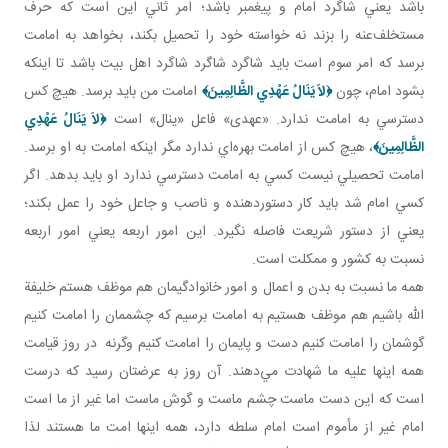
باشد يعني شاگرد امام و پيغمبر باشد؛ امر ثاني اين است که حرف
مستخلف‌عنه را بزند نه خواسته خود را تحميل بکند، بخواهد به امامت
برسد که امر سوم است بايد شاگرد شاگرد شاگرد اهل بيت باشد تا اينکه
بشود امام، چون
﴿
لاَ يَنَالُ عَهْدِي الظَّالِمِينَ
﴾
امامت من بايد برسد. هيچ کس
دسترسي به امامت ندارد. «عهدی» فاعل «ينال» است
﴿
لاَ يَنَالُ عَهْدِي
الظَّالِمِينَ
﴾
، هيچ کس از امامت بهره‌اي ندارد مگر اينکه امامت به او برسد.
امامت تحصيلي نيست کسي به امامت دسترسي ندارد او بايد بدهد. اگر
کسي امام شد بايد کار دستوردهنده و ناصب و جاعل خود را عمل بکند؛
يعني از دستور شريعت فاصله نگيرد. اين امور اربعه يعني امور اربعه
نسبت به کشور و ممکلت است.
همه ما نسبت به بدن و اعمال و امور خانوادگي­مان هم موظف هستم خليفة
الله باشيم هم موظف هستيم به امامت برسيم که چشممان را امامت کنيم
گوشمان را امامت کنيم دست و پايمان را امامت کنيم وگرنه در روز قيامت
همه اينها عليه ما شهادت مي‌دهند. آن روز به عرضتان رسيد که درست
است که اين دست ماست چشم ماست و گوش ماست اما غير از ما است
امام غير از مأموم است امام سلطه دارد، همه اينها امت ما هستند لذا