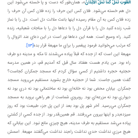
الْقُلُوبَ تَمَلُّ كَمَا تَمَلُّ الْاَبْدَانُ
»، همان‌طور که دست و پا خسته مي‌شود اين
دل هم خسته مي‌شود. فلان کس اين حرف را زده فلان کس آن حرف را
زده فلان کس به آن مقام رسيده اينها باعث ملالت دل است. دل را با نماز
شب زنده کنيد دل را با قرآن دل را با دعاها دل را با مناجات شعبانيه، زنده
کنيد. راه وسيع است. همه اين دعاها نور است در اين دعاي عند الزوال را
که مرتب مي‌خوانيد فرمود پيغمبر را براي ما مهيعة قرار بده
[13]
.
مهيعة اين است که از جده که قبلاً پياده مي‌شدند تا مکه و مدينه دو طرف
راه بود. من يادم هست هفتاد سال قبل که آمديم قم، در همين مدرسه
حجتيه حجره داشتيم از کسي سؤال کردم که مسجد جمکران کجاست؟
گفت همين جاست. شما از حجتيه خارج بشويد مستقيم مي‌رويد مسجد
جمکران. بيابان محض بود نه خانه‌اي بود نه ساختماني بود نه دري بود نه
ديواري بود نه مزرعه‌اي بود. روبروي شماست از هر راهي برويد به مسجد
جمکران مي‌رسيد. آخر شهر پل بود بعد از اين پل جزء طبيعت بود که روز
سيزده‌بدر و اينها بيرون مي‌رفتند. قم همين‌قدر بود. از جده کسي از کشتي
پياده مي‌شد مستقيم به طرف مدينه، هيچ چيزي مانع نبود. اين بياباني که
هيچ مرزي نداشت حدي نداشت راه‌بند نداشت مي‌گفتند مهيعة. اسمش