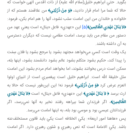
بگويد. حتي ابراهيم خليل(سلام الله عليه) از ذات اقدس الهی خواست که
حالا که شما مرا امام قرار داديد،
﴿
وَ مِنْ ذُرِّيَّتِي
﴾
من علاقمند هستم که از
خانواده و خاندان من اين امامت سلب نشود، آنها را هم امام بکن، فرمود:
﴿
لاَ يَنَالُ عَهْدِي الظَّالِمِينَ
﴾
[5]
اين «عهدي» فاعل «ينال» است يعني عهد من
دستور من مقام من بايد برسد، امامت مقامي نيست که ديگران دسترسي
به آن داشته باشند.
يک وقت است کسي مي‌خواهد مجتهد بشود يا مرجع بشود يا فلان سِمَت
را پيدا کند، حکيم بشود متکلم بشود عالم بشود دانشمند بشود، اينها بله،
ممکن است درس بخوانند بشوند، اما بخواهد امام مردم بشود اين امامت
مثل خليفة الله است. ابراهيم خليل است پيغمبري است از انبياي اولوا
العزم عرض کرد
﴿
وَ مِنْ ذُرِّيَّتِي
﴾
فرمود نه! اين اين‌طور نيست که حالا به
ارث برسد
﴿
لاَ يَنَالُ عَهْدِي
﴾
اين «عهدي» فاعل «ينال» است
﴿
لاَ يَنَالُ عَهْدِي
الظَّالِمِينَ
﴾
، اگر فرزندان شما بيراهه رفتند نخير به آنها نمي‌رسد، اگر
فرزندانتان عيسي بود و موسي بود بله، به اينها امامت مي‌رسد.
پس «هاهنا امور اربعة»: يکي الخلافه است يکي بايد قانون مستخلف‌عنه
باشد. يکي الامامة است که نص رهبري و شئون رهبري دارد. اگر امامت