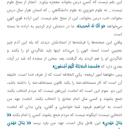
اين علم نيست که کسي درس بخواند معجزه بياورد. اعجاز از سنخ علوم
نيست _ نه علوم حوزوي نه علوم دانشگاهي _ که انسان هزار سال درس
بخواند، خب درس بخواند، اين از سنخ علم نيست. اين اراده قوي الهي
مي‌خواهد
﴿
وَ أَلَنَّا لَهُ الْحَدِيدَ
﴾
، ما در دستش نرم کرديم به اراده ما بسته
است.
وقتي اين صحنه‌ها را فرشته‌ها از استادشان ديدند که بله اين آدم چيز
عجيبي است اسماء الهي را مي‌داند اينها بايد شاگردي او را بکنند و
شاگردي او را هم کردند ياد گرفتند، بعد سخن از سجده که شد در آيات
بعدي دارد که
﴿
فَسَجَدَ الْمَلائِكَةُ كُلُّهُمْ أَجْمَعُونَ
﴾
.
پس «فهاهنا امور اربعه»: يکي الخلافه است که از طرف خدا است. خليفه
آن است که کار مستخلف‌عنه را بکند قانون مستخلف‌عنه را داشته باشد،
اين دو. سوم اين است که امامت اين‌طور نيست که مردم انتخاب بکنند
جمع بشوند و کسي مثل امام صادق را انتخاب بکنند. امامت عهد من
است، به ابراهيم فرمود شما خواستي و گفتي، ولي بدان که امامت
انتخابي نيست؛ اينگونه نيست که مردم جمع بشوند کسي را امام بکنند
﴿
لاَ
يَنَالُ عَهْدِي
﴾
اين فاعل ينال است، عهد من بايد برسد
﴿
لاَ يَنَالُ عَهْدِي