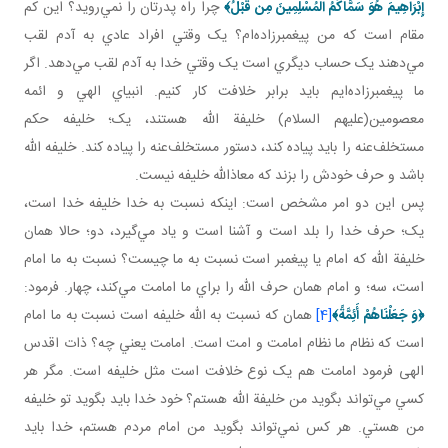
إِبْرَاهِيمَ هُوَ سَمَّاكُمُ الْمُسْلِمِينَ مِن قَبْلُ
﴾
چرا راه پدرتان را نمي‌رويد؟ اين کم
مقام است که من پيغمبرزاده‌ام؟ يک وقتي افراد عادي به آدم لقب
مي‌دهند يک حساب ديگري است يک وقتي خدا به آدم لقب مي‌دهد. اگر
ما پيغمبرزاده‌ايم بايد برابر خلافت کار کنيم. انبياي الهي و ائمه
معصومين(عليهم السلام) خليفة الله‌ هستند، يک؛ خليفه حکم
مستخلف‌عنه را بايد پياده کند، دستور مستخلف‌عنه را پياده کند. خليفه الله
باشد و حرف خودش را بزند که معاذالله خليفه نيست.
پس اين دو امر مشخص است: اينکه نسبت به خدا خليفه خدا است،
يک؛ حرف خدا را بلد است و آشنا است و ياد مي‌گيرد، دو؛ حالا همان
خليفة الله که امام يا پيغمبر است نسبت به ما چيست؟ نسبت به ما امام
است، سه؛ و امام همان حرف الله را براي ما امامت مي‌کند، چهار. فرمود:
﴿
وَ جَعَلْنَاهُمْ أَئِمَّةً
﴾
[4]
همان که نسبت به الله خليفه است نسبت به ما امام
است که نظام ما نظام امامت و امت است. امامت يعني چه؟ ذات اقدس
الهی فرمود امامت هم يک نوع خلافت است مثل خليفه است. مگر هر
کسي مي‌تواند بگويد من خليفة الله هستم؟ خود خدا بايد بگويد تو خليفه
من هستي. هر کس نمي‌تواند بگويد من امام مردم هستم، خدا بايد