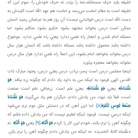
خليفه بايد حرف مستخلف‌عنه را بزند، نه حرف خودش را؛ سوم اين که
خليفه است به مقام امامت مي‌رسد و امامت هم عهد الله است کليدش به
دست الله است درس خواندني نيست؛ آن روز هم به عرضتان رسيد انسان
ممکن است درس بخواند مجتهد بشود حکيم بشود متکلم بشود اما
مسئله امام شدن و اعجاز راه علمي ندارد يعني راه علمي ندارد. موضوع
داشته باشد محمول داشته باشد مسئله داشته باشد که انسان هزار سال
درس بخواند بخواهد امام بشود، اين اصلاً راه علمي ندارد هزار سال درس
بخواند بخواهد معجزه بياورد.
اينجا مجلس درس است پسر، برادر، درس يعني درس؛ وجود مبارک ذات
اقدس الهی فرمود به اينکه من به داود ياد دادم که چگونه زره ببافد:
﴿
وَ
عَلَّمْنَاهُ
﴾
، يعني
﴿
وَ عَلَّمْنَاهُ
﴾
، يعني علم است. زره‌بافي علم است صنعت
است، قبلاً بلد نبود، من يادش دادم، ديگران هم ياد مي‌گيرند
﴿
وَ عَلَّمْنَاهُ
صَنْعَةَ لَبُوسٍ لَكُمْ
﴾
[8]
. اما اين آهن که در دستش مثل موم نرم مي‌شود
اينکه درسي نيست. فرمود اينکه تعليم نيست که من يادش داده باشم که
چگونه آهن را نرم بکند، خودم اين کار را کردم
﴿
وَ أَلَنَّا
﴾
،
[9]
يعني
﴿
وَ أَلَنَّا
﴾
. نه
«علّمناه الانة الحديد». نه اينکه من يادش دادم چگونه آهن را نرم بکن.