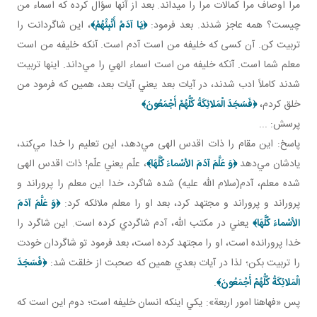
مرا اوصاف مرا کمالات مرا را می­داند. بعد از آنها سؤال کرده که اسماء من
چيست؟ همه عاجز شدند. بعد فرمود:
﴿
يَا آدَمُ أَنْبِئْهُمْ
﴾
، اين شاگردانت را
تربيت کن. آن کسی که خليفه من است آدم است. آنکه خليفه من است
معلم شما است. آنکه خليفه من است اسماء الهي را مي‌داند. اينها تربيت
شدند کاملاً ادب شدند، در آيات بعد يعني آيات بعد، همين که فرمود من
خلق کردم،
﴿
فَسَجَدَ الْمَلائِكَةُ كُلُّهُمْ أَجْمَعُونَ
﴾
پرسش: ...
پاسخ: اين مقام را ذات اقدس الهی مي‌دهد، اين تعليم را خدا مي‌کند،
يادشان مي‌دهد
﴿
وَ عَلَّمَ آدَمَ الأسْماءَ كُلَّهَا
﴾
، علّم يعني علّم! ذات اقدس الهی
شده معلم، آدم(سلام الله عليه) شده شاگرد، خدا اين معلم را پروراند و
پروراند و پروراند و مجتهد کرد، بعد او را معلم ملائکه کرد:
﴿
وَ عَلَّمَ آدَمَ
الأسْماءَ كُلَّهَا
﴾
يعني در مکتب الله، آدم شاگردي کرده است. اين شاگرد را
خدا پرورانده است، او را مجتهد کرده است، بعد فرمود تو شاگردان خودت
را تربيت بکن؛ لذا در آيات بعدي همين که صحبت از خلقت شد:
﴿
فَسَجَدَ
الْمَلائِكَةُ كُلُّهُمْ أَجْمَعُونَ
﴾
.
پس «فهاهنا امور اربعة»: يکي اينکه انسان خليفه است؛ دوم اين است که