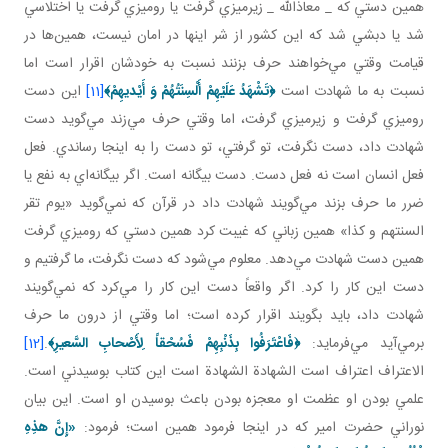
همين دستي که _ معاذالله _ زيرميزي گرفت يا روميزي گرفت يا اختلاسي
شد يا دبشي شد که اين کشور از شر اينها در امان نيست، همين‌ها در
قيامت وقتي مي‌خواهند حرف بزنند نسبت به خودشان اقرار است اما
نسبت به ما شهادت است
﴿
تَشْهَدُ عَلَيْهِمْ أَلْسِنَتُهُمْ وَ أَيْديهِمْ
﴾
[11]
اين دست
روميزي گرفت و زيرميزي گرفت، اما وقتي حرف مي‌زند مي‌گويد دست
شهادت داد، دست نگرفت، تو گرفتي، تو دست را به اينجا رساندي. فعل
فعل انسان است نه فعل دست. دست بيگانه است. اگر بيگانه‌اي به نفع يا
ضرر ما حرف بزند مي‌گويند شهادت داد در قرآن که نمي‌گويد «يوم تقر
السنتهم و کذا» همين زباني که غيبت کرد همين دستي که روميزي گرفت
همين دست شهادت مي‌دهد. معلوم مي‌شود که دست نگرفت، ما گرفتيم و
دست اين کار را کرد. اگر واقعاً دست اين کار را مي‌کرد که نمي‌گويند
شهادت داد، بايد بگويند اقرار کرده است؛ اما وقتي از درون ما حرف
برمي‌آيد مي‌فرمايد:
﴿
فَاعْتَرَفُوا بِذَنْبِهِمْ فَسُحْقاً لِأَصْحابِ السَّعيرِ
﴾
.
[12]
الاعتراف اعتراف است الشهادة الشهادة است اين کتاب بوسيدني است.
علمي بودن او عظمت او معجزه بودن باعث بوسيدن او است. اين بيان
نوراني حضرت امير که در اينجا فرمود همين است؛ فرمود:
«إِنَّ هذِهِ