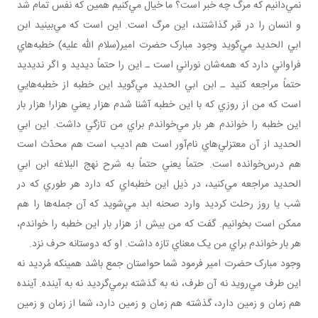
نمي‌دانيم که مرگ چه خبر است؟ ما خيال مي‌کنيم همين که نفس تمام شد
و انسان را در قبر گذاشتند، اين مرگ است. اين است که مي‌بينيد ابن
ابي الحديد مي‌گويد وجود مبارک حضرت امير(سلام الله عليه) خطبه‌هاي
فراواني دارد که همه‌شان نوراني است ـ اين را حتماً ديديد و اگر نديديد
حتماً مراجعه کنيد ـ ابن ابي الحديد مي‌گويد اين خطبه از خطبه‌هايي
است که من از روزي که با اين خطبه آشنا شدم هزار يعني هزار! هزار بار
اين خطبه را خواندم هر بار مي‌خواندم براي من تازگي داشت. اين ابي
الحديد از آن معتزلي‌هاي نام‌آور است هم اديب است هم محدّث است
هم درس‌خوانده است. حتماً يعني حتماً به شرح نهج البلاغه ابن ابي
الحديد مراجعه مي‌کنيد، در ذيل اين خطبه‌اي که دارد هر طوري که در
شب يا روز رحلت کرديد وارد صحنه ابد مي‌شويد که آن جمله‌ها را هم
ممکن است بخوانيم. گفت که من بيش از هزار بار اين خطبه را خواندم،
هر بار خواندم براي من يک معناي تازه داشت. او که دوستانه حرف نزد.
وجود مبارک حضرت امير فرمود شما حواستان جمع باشد همين­که مُرديد نه
اين طرف مي‌رويد نه آن طرف، نه به گذشته برمي‌گرديد نه به آينده. آينده
هم زمان و زمين دارد، گذشته هم زمان و زمين دارد، شما از زمان و زمين