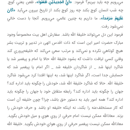
مي‌رويم چه بايد ببريم؟ فرمود:
«أَيُّ الْجَدِيدَيْنِ ظَعَنُوا»
، ظعن يعني کوچ.
چه شب انسان کوچ بکند چه روز کوچ بکند از تاريخ بيرون مي‌آيد
«كَانَ‏
عَلَيْهِمْ‏ سَرْمَداً»
، ما داريم به چنين عالمي مي‌رويم. آنجا با دست خالي
نمي‌شود رفت.
فرمود اين دل مي‌تواند خليفة الله باشد. سفارش اهل بيت مخصوصاً وجود
مبارک حضرت امير اين است که ذات اقدس الهی در تدبير و تربيت بشر
هيچ کوتاهي نکرده و نمي‌کند و مرتب سعي مي‌کند که خليفه‌پروري کند
وقتي کسي لياقت داشت که بشود خليفة الله حالا يا امام و پيغمبر شد يا
شاگرد اينها شد _ از شاگردان خليفه شد _ اگر امام يا پيغمبر شد که
حسابش جدا است، اگر شاگرد اينها شد، به اينها اقتدا کرد مي‌شود شاگرد
خليفة الله. حالا که شاگرد خليفة الله شد، خودش را چگونه بايد اداره کند؟
جهان را چگونه بايد اداره کند؟ رابطه متقابل خود با جهان را چگونه بايد
اداره کند؟ همه امور بايد به دستور حق باشد، چرا؟ چون خليفه آن است
که کار مستخلف‌عنه را بکند، نه اينکه خليفه او باشد و حرف خودش را
بزند. معاذالله ممکن نيست امام حرفي از روي هوي و ميل خودش بگويد.
معاذالله ممکن نيست پيغمبر حرفي از روي هواي خودش بگويد. خليفة الله