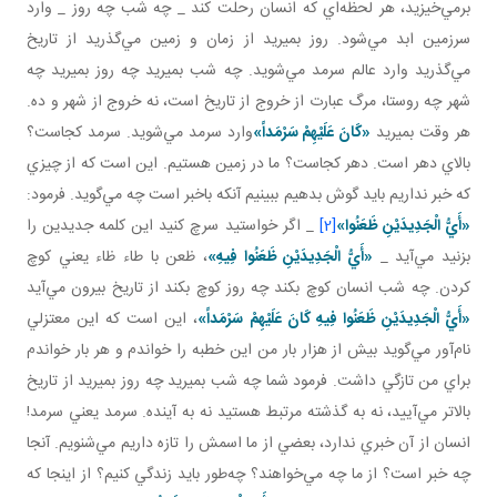
برمي‌خيزيد، هر لحظه‌اي که انسان رحلت کند _ چه شب چه روز _ وارد
سرزمين ابد مي‌شود. روز بميريد از زمان و زمين مي‌گذريد از تاريخ
مي‌گذريد وارد عالم سرمد مي‌شويد. چه شب بميريد چه روز بميريد چه
شهر چه روستا، مرگ عبارت از خروج از تاريخ است، نه خروج از شهر و ده.
هر وقت بميريد
«
كَانَ‏ عَلَيْهِمْ‏ سَرْمَداً»
وارد سرمد مي‌شويد. سرمد کجاست؟
بالاي دهر است. دهر کجاست؟ ما در زمين هستيم. اين است که از چيزي
که خبر نداريم بايد گوش بدهيم ببينيم آنکه باخبر است چه مي‌گويد. فرمود:
«أَيُّ الْجَدِيدَيْنِ ظَعَنُوا»
[2]
_ اگر خواستيد سرچ کنيد اين کلمه جديدين را
بزنيد مي‌آيد _
«أَيُّ الْجَدِيدَيْنِ ظَعَنُوا فِيهِ»
، ظعن با طاء ظاء يعني کوچ
کردن. چه شب انسان کوچ بکند چه روز کوچ بکند از تاريخ بيرون مي‌آيد
«أَيُّ الْجَدِيدَيْنِ ظَعَنُوا فِيهِ كَانَ‏ عَلَيْهِمْ‏ سَرْمَداً»
، اين است که اين معتزلي
نام‌آور مي‌گويد بيش از هزار بار من اين خطبه را خواندم و هر بار خواندم
براي من تازگي داشت. فرمود شما چه شب بميريد چه روز بميريد از تاريخ
بالاتر مي‌آييد، نه به گذشته مرتبط هستيد نه به آينده. سرمد يعني سرمد!
انسان از آن خبري ندارد، بعضي از ما اسمش را تازه داريم مي‌شنويم. آنجا
چه خبر است؟ از ما چه مي‌خواهند؟ چه‌طور بايد زندگي کنيم؟ از اينجا که