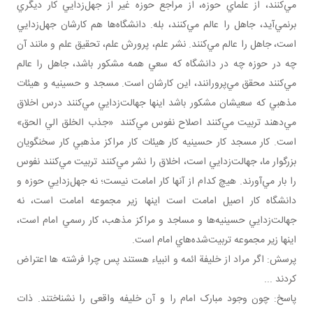
مي‌کنند، از علماي حوزه، از مراجع حوزه غير از جهل‌زدايي کار ديگري
برنمي‌آيد، جاهل را عالم مي‌کنند، بله. دانشگاه‌ها هم کارشان جهل‌زدايي
است، جاهل را عالم مي‌کنند. نشر علم، پرورش علم، تحقيق علم و مانند آن
چه در حوزه چه در دانشگاه که سعي همه مشکور باشد، جاهل را عالم
مي‌کنند محقق مي‌پرورانند، اين کارشان است. مسجد و حسينيه و هيئات
مذهبي که سعيشان مشکور باشد اينها جهالت‌زدايي مي‌کنند درس اخلاق
مي‌دهند تربيت مي‌کنند اصلاح نفوس مي‌کنند «جذب الخلق الي الحق»
است. کار مسجد کار حسينيه کار هيئات کار مراکز مذهبي کار سخنگويان
بزرگوار ما، جهالت‌زدايي است، اخلاق را نشر مي‌کنند تربيت مي‌کنند نفوس
را بار مي‌آورند. هيچ کدام از آنها کار امامت نيست؛ نه جهل‌زدايي حوزه و
دانشگاه کار اصيل امامت است اينها زير مجموعه امامت است، نه
جهالت‌زدايي حسينيه‌ها و مساجد و مراکز مذهب، کار رسمي امام است،
اينها زير مجموعه تربيت‌شده‌هاي امام است.
پرسش: اگر مراد از خليفة ائمه و انبياء هستند پس چرا فرشته ­ها اعتراض
کردند ...
پاسخ: چون وجود مبارک امام را و آن خليفه واقعی را نشناختند. ذات