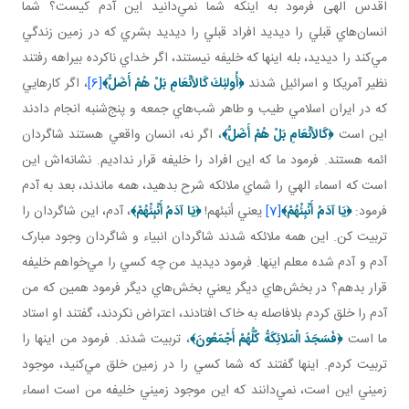
اقدس الهی فرمود به اينکه شما نمي‌دانيد اين آدم کيست؟ شما
انسان‌هاي قبلي را ديديد افراد قبلي را ديديد بشري که در زمين زندگي
مي‌کند را ديديد، بله اينها که خليفه نيستند، اگر خداي ناکرده بيراهه رفتند
نظير آمريکا و اسرائيل شدند
﴿
أُولئِكَ كَالأنْعَامِ بَلْ هُمْ أَضَلُّ
﴾
[6]
، اگر کارهايي
که در ايران اسلامي طيب و طاهر شب‌هاي جمعه و پنج‌شنبه انجام دادند
اين است
﴿
كَالأنْعَامِ بَلْ هُمْ أَضَلُّ
﴾
، اگر نه، انسان واقعي هستند شاگردان
ائمه هستند. فرمود ما که اين افراد را خليفه قرار نداديم. نشانه‌اش اين
است که اسماء الهي را شماي ملائکه شرح بدهيد، همه ماندند، بعد به آدم
فرمود:
﴿
يَا آدَمُ أَنْبِئْهُمْ
﴾
[7]
يعني أنبئهم!
﴿
يَا آدَمُ أَنْبِئْهُمْ
﴾
، آدم، اين شاگردان را
تربيت کن. اين همه ملائکه شدند شاگردان انبياء و شاگردان وجود مبارک
آدم و آدم شده معلم اينها. فرمود ديديد من چه کسي را مي‌خواهم خليفه
قرار بدهم؟ در بخش‌هاي ديگر يعني بخش‌هاي ديگر فرمود همين که من
آدم را خلق کردم بلافاصله به خاک افتادند، اعتراض نکردند، گفتند او استاد
ما است
﴿
فَسَجَدَ الْمَلائِكَةُ كُلُّهُمْ أَجْمَعُونَ
﴾
، تربيت شدند. فرمود من اينها را
تربيت کردم. اينها گفتند که شما کسي را در زمين خلق مي‌کنيد، موجود
زميني اين است، نمي‌دانند که اين موجود زميني خليفه من است اسماء