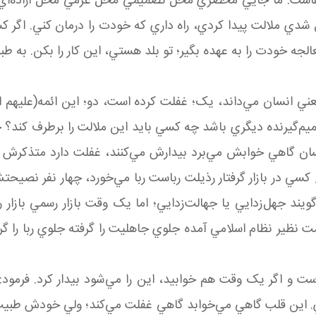
کفاست. ما جايي محضري محل تصميمي محل عزمي محل اراده‌اي غ
ل شدي ملالت پيدا کردي، راه داري که خودت را درمان کني. اگ
الجه خودت را به عهده بگير؛ تو بلد هستي، اين کار را بکن. به 
عني انسان مي‌داند، يک؛ غفلت کرده است، دو؛ اين ائمه(عليهم ال
م‌گيرنده ديگري باشد چه کسي بايد اين ملالت را برطرف کند؟ 
سان گاهي خوابش مي‌برد بيدارش مي‌کنند، غفلت دارد متذکرش مي‌ک
ي در بازار گرفتار رذيلت رباست ربا مي‌خورد، چهار نفر نصيحتش
مي‌گويند جهل‌زدايي يا جهالت‌زدايي؛ اما يک وقت بازار رسمي ب
ظير نظام اسلامي آمده جلوي جاهليت را گرفته جلوي ربا را گرفت
است و اگر يک وقت هم خوابيد، اين را مي‌شود بيدار کرد. فرمود
 اين قلب گاهي مي‌خوابد گاهي غفلت مي‌کند؛ ولي خودش طبيب 