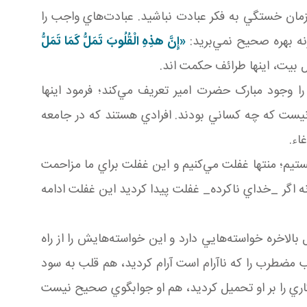
زمان خستگي به فکر عبادت نباشيد. عبادت‌هاي واجب را
نه بهره صحيح نمي‌بريد:
«إِنَّ هذِهِ الْقُلُوبَ تَمَلُّ كَمَا تَمَلُّ
بيت، اينها طرائف حکمت اند.
را وجود مبارک حضرت امير تعريف مي‌کند؛ فرمود اينها
يست که چه کساني بودند. افرادي هستند که در جامعه
اء.
م؛ منتها غفلت مي‌کنيم و اين غفلت براي ما مزاحمت
نه اگر _خداي ناکرده_ غفلت پيدا کرديد اين غفلت ادامه
 بالاخره خواسته‌هايي دارد و اين خواسته‌هايش را از راه
لب مضطرب را که ناآرام است آرام کرديد، هم قلب به سود
 کاري را بر او تحميل کرديد، هم او جوابگوي صحيح نيست