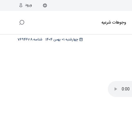
ورود
وجوهات شرعیه
چهارشنبه 01 بهمن 1404
شناسه:
7694628