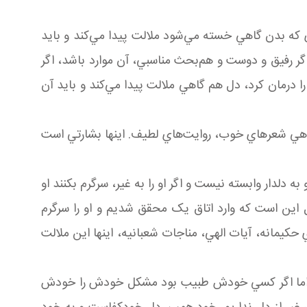
که بدن گاهي خسته مي‌شود ملالت پيدا مي‌کند و بايد
گر رفيق و دوست و هم‌بحث مناسبي، آن موارد باشد، اگر
ا درمان کرد، دل هم گاهي ملالت پيدا مي‌کند و بايد آن
 گاهي شعرهاي خوب، روايت‌هاي لطيف. اينها بشارتي است
دلدار وابسته نيست و اگر او را به غير، سرگرم بکنند او
 اين است که وارد اتاق يک محقق شديم و او را سرگرم
حکيمانه، آيات الهي، مناجات شعبانيه، اينها اين ملالت
ند؛ اما اگر کسي خودش طبيب بود مشکل خودش را خودش