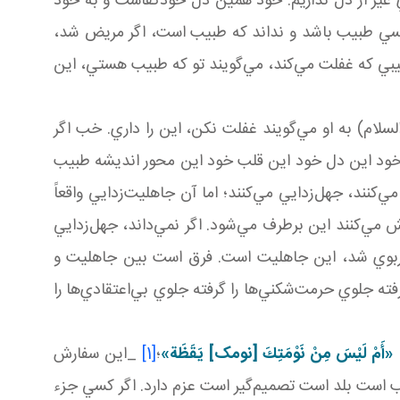
ير از دل نداريم. خود همين دل خودکفاست و به خود
ر کسي طبيب باشد و نداند که طبيب است، اگر مريض شد،
طبيبي که غفلت مي‌کند، مي‌گويند تو که طبيب هستي، اين
سلام) به او مي‌گويند غفلت نکن، اين را داري. خب اگر
خود اين دل خود اين قلب خود اين محور انديشه طبيب
نند، جهل‌زدايي مي‌کنند؛ اما آن جاهليت‌زدايي واقعاً
 مي‌کنند اين برطرف مي‌شود. اگر نمي‌داند، جهل‌زدايي
ازار ربوي شد، اين جاهليت است. فرق است بين جاهليت و
ه جلوي حرمت‌شکني‌ها را گرفته جلوي بي‌اعتقادي‌ها را
:
«أَمْ لَيْسَ مِنْ نَوْمَتِكَ‏ [نومک] يَقَظَة»
؛
[1]
_اين سفارش
است بلد است تصميم‌گير است عزم دارد. اگر کسي جزء