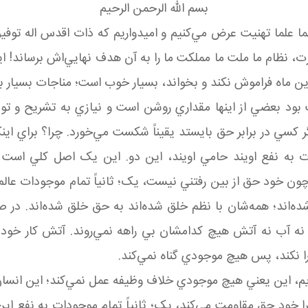
بسم الله الرحمن الرحيم
شما علما تهنيت عرض مي‌کنيم و اميدواريم که ذات اقدس اله توفي
نظام ما ملت ما مملکت ما را به آن هدف نهايي‌اش برساند! اي
ر اين ماه فراموش نکند و بخواند، بسيار خوب است؛ مناجات بسيار ب
 بود بعضي از اينها مقداري روشن است و نيازي به تشريح و توضي
 کسي در برابر حق بايستد يقيناً شکست مي‌خورد. چرا؟ براي ا
ت به نفع اويند حامي اويند، اين دو. اين يک اصل کلي است ب
ن خود حق از بين رفتني نيست، يک؛ ثانياً تمام موجودات عالم ب
اند؛ همه‌شان با نظم خلق شده‌اند به حق خلق شده‌اند. در صدر
نه آب نه آتش هيچ کدامشان بي راهه نمي‌روند. آتش کار خودش 
 نکند، پس هيچ موجودي گناه نمي‌کند.
رديم، اين يعني هيچ موجودي خلاف وظيفه عمل نمي‌کند؛ اين انسا
ا خود حق مقاومت مي‌کند، يک؛ ثانياً تمام موجودات به نفع اين 