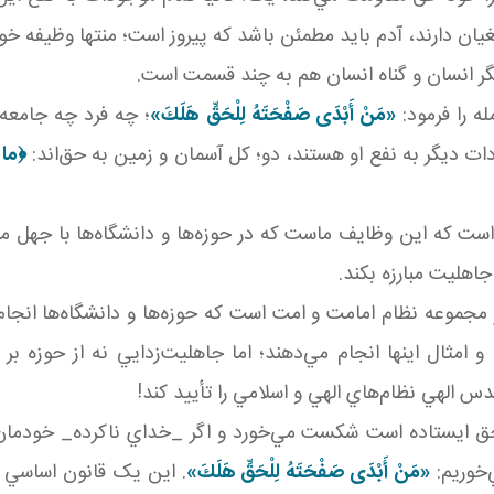
ان دارند، آدم بايد مطمئن باشد که پيروز است؛ منتها وظيفه 
گر انسان و گناه انسان هم به چند قسمت است.
ه را فرمود:
«مَنْ أَبْدَى صَفْحَتَهُ لِلْحَقِّ هَلَكَ»
؛ چه فرد چه جامعه 
ات ديگر به نفع او هستند، دو؛ کل آسمان و زمين به حق‌اند:
﴿
ما خ
ست که اين وظايف ماست که در حوزه‌ها و دانشگاه‌ها با جهل م
جاهليت مبارزه بکند.
 مجموعه نظام امامت و امت است که حوزه‌ها و دانشگاه‌ها انجا
ال اينها انجام مي‌دهند؛ اما جاهليت‌زدايي نه از حوزه بر م
دس الهي نظام‌هاي الهي و اسلامي را تأييد کند!
بر حق ايستاده است شکست مي‌خورد و اگر _خداي ناکرده_ خودم
‌خوريم:
«مَنْ أَبْدَى صَفْحَتَهُ لِلْحَقِّ هَلَكَ»
. اين يک قانون اساسي ا