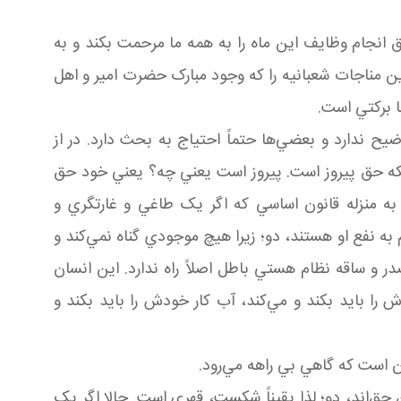
ق انجام وظايف اين ماه را به همه ما مرحمت بکند و به
ن مناجات شعبانيه را که وجود مبارک حضرت امير و اهل
ا برکتي است.
ح ندارد و بعضي‌ها حتماً احتياج به بحث دارد. در از
ينکه حق پيروز است. پيروز است يعني چه؟ يعني خود حق
ه منزله قانون اساسي که اگر يک طاغي و غارتگري و
ه نفع او هستند، دو؛ زيرا هيچ موجودي گناه نمي‌کند و
 و ساقه نظام هستي باطل اصلاً راه ندارد. اين انسان
را بايد بکند و مي‌کند، آب کار خودش را بايد بکند و
ن است که گاهي بي راهه مي‌رود.
حق‌اند، دو؛ لذا يقيناً شکست، قهري است. حالا اگر يک