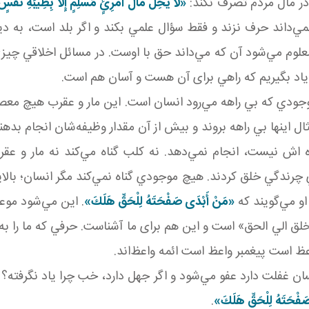
ر مال مردم تصرف نکند:
«لَا يَحِلُّ مَالُ امْرِئٍ مُسْلِمٍ إِلَّا بِطِيبَةِ نَفْس
مي‌داند حرف نزند و فقط سؤال علمي بکند و اگر بلد است، به د
علوم مي‌شود آن که مي‌داند حق با اوست. در مسائل اخلاقي چيز
ياد بگيريم که راهي برای آن هست و آسان‌ هم است.
ودي که بي راهه مي‌رود انسان است. اين مار و عقرب هيچ معصيت 
اينها بي راهه بروند و بيش از آن مقدار وظيفه‌شان انجام بده
 نيست، انجام نمي‌دهد. نه کلب گناه مي‌کند نه مار و عقرب گ
ي چرندگي خلق کردند. هيچ موجودي گناه نمي‌کند مگر انسان؛ بالايي‌
و مي‌گويند که
«مَنْ أَبْدَى صَفْحَتَهُ لِلْحَقِّ هَلَكَ»
. اين مي‌شود موع
الي الحق» است و اين هم برای ما آشناست. حرفي که ما را به خ
عظ است پيغمبر واعظ است ائمه واعظ‌اند.
غفلت دارد عفو مي‌شود و اگر جهل دارد، خب چرا ياد نگرفته؟ ا
فْحَتَهُ لِلْحَقِّ هَلَكَ»
.