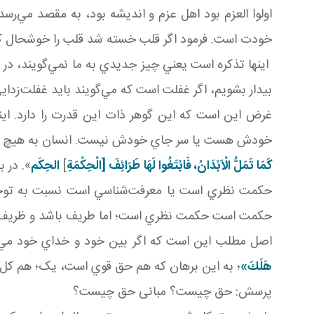
اولوا العزم بود اهل عزم و انديشه بود، به مقصد مي‌رسد
خودت است. فرمود اگر قلب خسته شد قلب را خوشحال کني
اينها تذکره است يعني چيز جديدي به ما نمي‌گويند، در در
بيدار بشويم، اگر غفلت است که مي‌گويند بايد غفلت‌زداي
غرض اين است که اين گوهر ذات اين قدرت را دارد. اين
خودش هست يا سر جاي خودش نيست. انسان به هيچ چيزي غ
كَمَا تَمَلُّ الْاَبْدَانُ، فَابْتَغُوا لَهَا طَرَائِفَ [الْحِكْمَةِ
]
الحِکَم
». در 
حکمت نظري است يا معرفت‌شناسي است نسبت به توحيد 
حکمت است حکمت نظري است؛ اما طريف باشد و ظريف باش
اصل مطلب اين است که اگر بين خود و خداي خود مي‌د
هَلَكَ»
؛ به اين برهان که هم حق قوي است، يک؛ هم کل نظ
پرسش: حق چيست؟ مبانی حق چيست؟