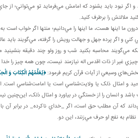
 و اگر نبود بايد بشنود که امامش مي‌فرمايد تو مي‌تواني؛ از ج
د ملالتش را برطرف کنيد.
ون ما اينها هست، ما اينها را مي‌دانيم؛ منتها اگر خواب است به 
ي کني و اگر پرده جهل و جهالت رويش را گرفته، مي‌گويند بايد عا
که مي‌گويند محاسبه بکنيد شب و روز ولو چند دقيقه بنشينيد 
ير از ذات اقدس اله نيازمند نيست، چون همه چيز را خدا به ا
بخش‌هاي وسيعي از آيات قرآن کريم فرمود:
﴿
يُعَلِّمُهُمُ الْكِتَابَ وَ الْحِ
و امثال ذلک يا ولايت‌شناسي است يا امامت‌شناسي است. اينه
د و انسان را از خستگي در بياورد و امثال ذلک، اين‌چنين ني
اند که آن مطلب حق است، اگر _خداي ناکرده_ در برابر آن با
ام به نفع او حرف مي‌زنند، اين دو.