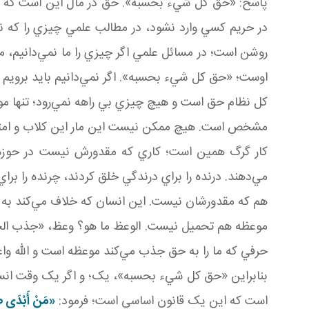
پاسخ: «حق کل شيء بحسبه». حق در مال اين است که د
در حريم کسي وارد نشود، در مطالب علمي چيزي را که ن
روشن است؛ در مسائل علمي اگر چيزي را ما نمي‌دانيم، م
اوست؛ «حق کل شيء بحسبه». اگر نمي‌دانيم بايد برويم 
کل نظام حق است و هيچ چيزي بي راهه نمي‌رود؛ تنها موج
مشخص است. هيچ ممکن نيست اين مار اين کلاب و امثال 
کار گرگ همين است؛ کاري که مقدورش نيست در حوزه اش
مي‌دهند. درنده را براي درندگي خلق کردند، چرنده را برا
هم که مقدورشان نيست. اين انسان که خلاف مي‌کند به ا
موعظه هم تحميل نيست. الوعظ ما هو؟ وعظ، «جذب الخلق 
حرفي که ما را به حق جذب مي‌کند موعظه است و الله وا
بنابراين «حق کل شيء بحسبه»، يک؛ و اگر يک وقت انسان 
است که اين يک قانون اساسي است؛ فرمود:
«مَنْ أَبْدَى صَ