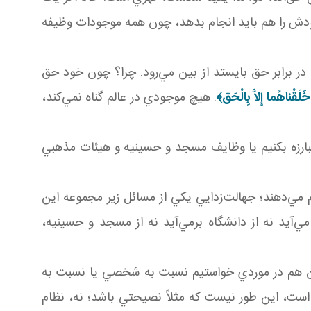
خودش را هم بايد انجام بدهد، چون همه موجودات وظيفه
در برابر حق بايستد از بين مي‌رود. چرا؟ چون خود حق
َلَقْناهُما إِلاَّ بِالْحَق‏
﴾
. هيچ موجودي در عالم گناه نمي‌کند،
بارزه بکنيم يا وظايف مسجد و حسينيه و هيئات مذهبي
م مي‌دهند؛ جهالت‌زدايي يکي از مسائل زير مجموعه اين
ي‌آيد نه از دانشگاه برمي‌آيد نه از مسجد و حسينيه،
ان هم در موردي خواستيم نسبت به شخصي يا نسبت به
ست، اين‌ طور نيست که مثلاً نصيحتي باشد؛ نه، نظام