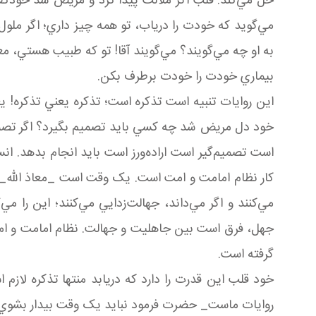
حل مي‌کند. قلب اگر ملالت پيدا کرد و مريض شد خود
مي‌گويد که خودت را درياب، تو همه چيز داري؛ اگر ملو
به او چه مي‌گويند؟ مي‌گويند آقا! تو که طبيب هستي، مع
بيماري خودت را خودت برطرف بکن.
اين روايات تنبيه است تذکره است؛ تذکره يعني تذکره! ي
خود دل مريض شد چه کسي بايد تصميم بگيرد؟ اگر تصمي
است تصميم‌گير است اراده‌ورز است بايد انجام بدهد. ان
کار نظام امامت و امت است. يک وقت است _معاذ الله_ کس
مي‌کنند و اگر مي‌داند، جهالت‌زدايي مي‌کنند؛ اين را 
جهل، فرق است بين جاهليت و جهالت. نظام امامت و امت ن
گرفته است.
خود قلب اين قدرت را دارد که دريابد منتها تذکره لازم 
روايات ماست_ حضرت فرمود نبايد يک وقت بيدار بشوي.