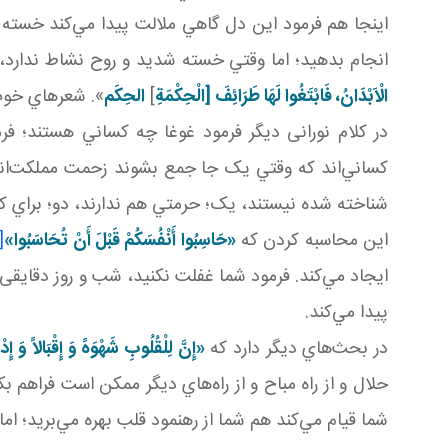
اينجا هم فرمود اين دل گاهي ملالت پيدا مي‌کند خسته 
انجام بدهيد؛ اما وقتي خسته شديد و روح نشاط ندارد، 
الْاَبْدَانُ، فَابْتَغُوا لَهَا طَرَائِفَ [الْحِكْمَةِ
]
الحِکَم
». شعرهاي خوب
در کلام نورانی ديگر فرمود غوغا چه کساني هستند؛ فر
کساني‌اند که وقتي يک جا جمع بشوند زحمت مملکت‌اند
شناخته شده نيستند، يک؛ حرمتي هم ندارند، دو؛ براي کسي
اين محاسبه کردن که
«حَاسِبُوا أَنْفُسَكُمْ قَبْلَ أَنْ تُحَاسَبُوا»
[4]
ايجاد مي‌کند. فرمود شما غفلت نکنيد، شب و روز دقايقی 
پيدا مي‌کند.
در بحث‌هاي ديگر دارد که
«إِنَّ لِلْقُلُوبِ شَهْوَهً وَ إِقْبَالاً وَ إِدْب
حلال و از راه مباح و از راه‌هاي ديگر ممکن است فراهم 
شما قيام مي‌کند هم شما از رهنمود قلب بهره مي‌بريد؛ ا