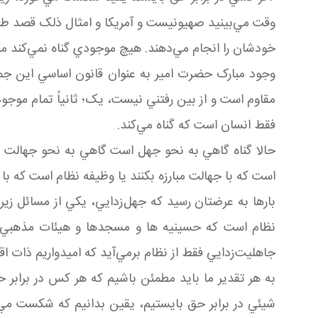
وقت مي‌بينيد صهيونيست و آمريکا و امثال ذلک قصد طغي
خودشان را انجام مي‌دهند. هيچ موجودي گناه نمي‌کند م
وجود مبارک حضرت امير به عنوان قانون اساسي اين جمل
مقاوم است و از بين رفتني نيست، يک؛ ثانياً تمام موجود
فقط انسان است که گناه مي‌کند.
حالا گناه گاهي به نحو جهل است گاهي به نحو جهالت ا
است که با جهالت مبارزه بکنند يا وظيفه نظام است که با 
بارها به عرضتان رسيد که جهل‌زدايي، يکي از مسائل زير
نظام است که حسينيه ها و مسجدها و هيئات مذهبي و امث
جاهليت‌زدايي فقط از نظام برمي‌آيد که اميدواريم ذات اق
به هر تقدير ما بايد مطمئن باشيم که هر کس در برا
شيئي در برابر حق بايستيم، يقين بدانيم که شکست مي