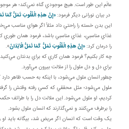
عالَم اين ‌طور است. هيچ موجودي گناه نمي‌کند؛ هر موجو
در بيان نورانی ديگر فرمود:
«إِنَّ هذِهِ الْقُلُوبَ تَمَلُّ كَمَا تَمَلّ
اين بدن خسته را راحتي داد مثلاً اگر هواي مناسب مي‌خ
غذاي مناسبي، غذاي مناسبي باشد، فرمود همان ‌طوري که ب
را درمان کرد:
«إِنَّ هذِهِ الْقُلُوبَ تَمَلُّ كَمَا تَمَلُّ الْاَبْدَانُ
».
چه کار بکنيم؟ فرمود همان ‌کاري که براي بدنتان مي‌کن
براي دل و دل ملول را از ملالت بيرون مي‌آورد.
چطور انسان ملول مي‌شود، با اينکه به حسب ظاهر دارد کار
ملول مي‌شود؛ مثل محققي که کسي رفته وقتش را گرفته 
کرديم، او ملول مي‌شود. اين ملالت دل را با طرائف حکمت
را برطرف مي‌کنند و نمي‌گذارند که انسان ملول بشود.
يک وقت است که انسان اگر مريض شد، بيگانه بايد او 