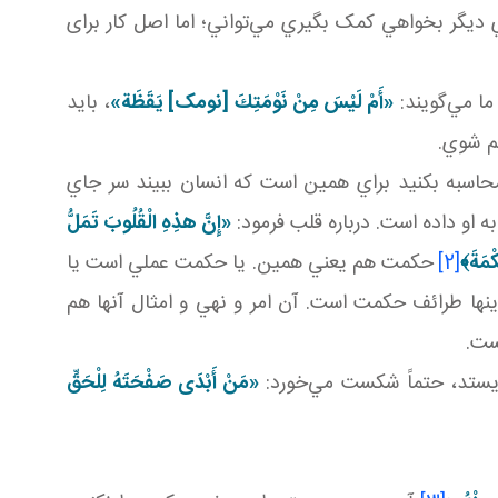
اي ديگر بخواهي کمک بگيري مي‌تواني؛ اما اصل کار برای
ما مي‌گويند:
«أَمْ لَيْسَ مِنْ نَوْمَتِكَ‏ [نومک] يَقَظَة»
، بايد
لم شوي.
محاسبه بکنيد براي همين است که انسان ببيند سر جاي
و داده است. درباره قلب فرمود:
«إِنَّ هذِهِ الْقُلُوبَ تَمَلُّ
كْمَةَ
﴾
[2]
حکمت هم يعني همين. يا حکمت عملي است يا
ا طرائف حکمت است. آن امر و نهي و امثال آنها هم
ست.
يستد، حتماً شکست مي‌خورد:
«مَنْ أَبْدَى صَفْحَتَهُ لِلْحَقِّ