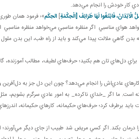
دي کار خودش را انجام مي‌دهد.
ُ الْاَبْدَانُ، فَابْتَغُوا لَهَا طَرَائِفَ [الْحِكْمَةِ
]
الحِکَم
»؛ فرمود همان طوری 
واهد هواي مناسبي اگر منظره مناسبي مي‌خواهد منظره مناسبي ا
دن گاهي ملالت پيدا مي‌کند و بايد از راه طب، اين بدن ملول ر
يد براي دل‌هاي تان هم بکنيد؛ حرف‌هاي لطيف، مطالب آموزنده،
هاي عادي‌اش را انجام مي‌دهد؟ چون اين دل جز به دل‌آفرين و به 
است. ما اگر _خداي ناکرده_ به امور عادي سرگرم بشويم، مثل
 بايد برطرف کرد؛ حرف‌هاي حکيمانه، کارهاي حکيمانه، اندرز‌هاي 
را درمان بکند. اگر کسي مريض شد طبيب از جاي ديگر مي‌آور