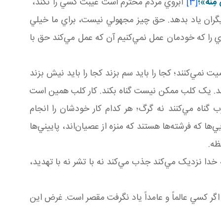
ٍ مِنْهُ»؛
[3]
آبروي مردم محترم است غيبت کسي را نکند،
يگران ياد بدهد. حق چيز مجهولي نيست، براي ما خيلي
ي را که خودمان عمل نمي‌کنيم آن که عمل مي‌کند حق با
نمي‌کنند؛ کجا را بايد سم بزند کجا را بايد نيش بزند
ند. يک کلب ممکن نيست گناه بکند. کار کلب همين است
ناه مي‌کنند نه گرگ؛ هر کدام کار خودشان را انجام
ها که فرشته‌ها هستند که منزه از عصيان‌اند، پاييني‌ها
ظه.
دا نزديک مي‌کند جذب مي‌کند نه با تشر نه با تهديد،
گر کسي عالماً و عامداً ياد نگرفت مقصر است. غرض اين