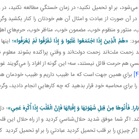
مي‌شود، بر او تحميل نکنيد؛ در زمان خستگي مطالعه نکنيد، در 
در آن صورت از عبادت و امثال آن هم خودتان را کنار بکشيد وگر
، منثور و منظوم خوب، مضمون خوب، مناظر خوب، حرم‌هاي اهل 
مود:
«هُمُ الَّذِينَ إِذَا اجْتَمَعُوا غَلَبُوا وَ إِذَا تَفَرَّقُوا لَمْ يُعْرَفُوا»؛
اينها 
 زحمت ملت‌اند زحمت دولت‌اند و وقتي پراکنده بشوند معلوم ن
 هم حرمت قائل نيستند، سه؛ اين ‌گونه از افراد را مي‌گويند غوغ
براي همين جهت است که ما طبيب داريم و طبيب خودمان هستي
را براي محاسبه خود قرار بدهيد که چه کارهايي انجام داديد، وگر
َارا
.
فَأْتُوهَا مِنْ قِبَلِ شَهْوَتِهَا وَ إِقْبَالِهَا فَإِنَّ الْقَلْبَ إِذَا أُکْرِهَ عَمِي»
؛ دل
بکند. اگر شما موفق شديد حلال‌شناسي کرديد و از راه حلال اين ق
ما اگر چيزي را بر قلب تحميل کرديد عبادتي را بر او تحميل کرديد