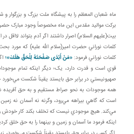
ماه شعبان المعظم را به پيشگاه ملت بزرگ و بزرگوار و 
برکت مواليد مقدس اين ماه مخصوصاً وجود مبارک حضرت، 
بيت(عليهم السلام) اصرار داشتند اگر آدم بتواند لااقل د
کلمات نوراني حضرت امير(سلام الله عليه) که مورد بحث
کلمات نوراني فرمود:
«مَنْ أَبْدَى صَفْحَتَهُ لِلْحَقِّ هَلَكَ»؛
اگر
قوي است و قدرت دارد، يک؛ ديگر اينکه تمام موجودا
صهيونيستي در برابر حق بايستد يقيناً شکست مي‌خورد چو
همه موجودات به نحو صراط مستقيم و به حق آفريده شده‌
است که گاهي بيراهه مي‌رود، وگرنه نه آسمان نه زمين 
مي‌کند. هيچ موجودي نيست که تخلف بکند کار خودش را
اينکه فرمود ما آسمان و زمين و بينهما را به حق خلق ک
اگر کسي در برابر حق بايستد يقيناً شکست مي‌خورد، زير