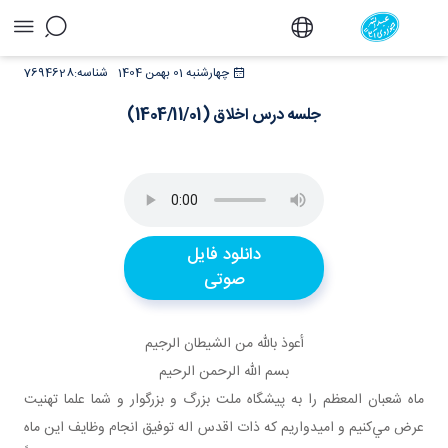
جلسه درس اخلاق (1404/11/01) - دفتر
چهارشنبه 01 بهمن 1404
شناسه:
7694628
جلسه درس اخلاق (1404/11/01)
دانلود فایل
صوتی
أعوذ بالله من الشيطان الرجيم
بسم الله الرحمن الرحيم
ماه شعبان المعظم را به پيشگاه ملت بزرگ و بزرگوار و شما علما تهنيت
عرض مي‌کنيم و اميدواريم که ذات اقدس اله توفيق انجام وظايف اين ماه