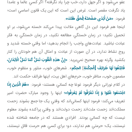
عفو مي‌شود و اگر جهل دارد، خب چرا ياد نگرفته؟ اگر کسي عالماً و عامداً
ياد نگرفت مقصر است. غرض اين است که اين يک قانون اساسي است؛
فرمود:
«مَنْ أَبْدَى صَفْحَتَهُ لِلْحَقِّ هَلَكَ»
.
اينجا هم فرمود اين دل گاهي ملالت پيدا مي‌کند خسته مي‌شود، بر او
تحميل نکنيد؛ در زمان خستگي مطالعه نکنيد، در زمان خستگي به فکر
عبادت نباشيد. عبادت‌هاي واجب را انجام بدهيد؛ اما وقتي خسته شديد و
روح نشاط ندارد، در آن صورت از عبادت و امثال آن هم خودتان را کنار
بکشيد وگرنه بهره صحيح نمي‌بريد:
«إِنَّ هذِهِ الْقُلُوبَ تَمَلُّ كَمَا تَمَلُّ الْاَبْدَانُ،
فَابْتَغُوا لَهَا طَرَائِفَ [الْحِكْمَةِ
]
الحِکَم
». شعرهاي خوب، منثور و منظوم خوب،
مضمون خوب، مناظر خوب، حرم‌هاي اهل بيت، اينها طرائف حکمت اند.
در کلام نورانی ديگر فرمود غوغا چه کساني هستند؛ فرمود:
«هُمُ الَّذِينَ إِذَا
اجْتَمَعُوا غَلَبُوا وَ إِذَا تَفَرَّقُوا لَمْ يُعْرَفُوا»؛
اينها را وجود مبارک حضرت امير
تعريف مي‌کند؛ فرمود اينها کساني‌اند که وقتي يک جا جمع بشوند زحمت
مملکت‌اند زحمت ملت‌اند زحمت دولت‌اند و وقتي پراکنده بشوند معلوم
نيست که چه کساني بودند. افرادي هستند که در جامعه شناخته شده
نيستند، يک؛ حرمتي هم ندارند، دو؛ براي کسي هم حرمت قائل نيستند،