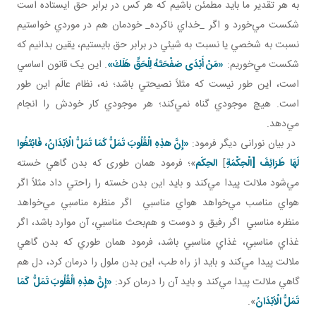
به هر تقدير ما بايد مطمئن باشيم که هر کس در برابر حق ايستاده است
شکست مي‌خورد و اگر _خداي ناکرده_ خودمان هم در موردي خواستيم
نسبت به شخصي يا نسبت به شيئي در برابر حق بايستيم، يقين بدانيم که
شکست مي‌خوريم:
«مَنْ أَبْدَى صَفْحَتَهُ لِلْحَقِّ هَلَكَ»
. اين يک قانون اساسي
است، اين‌ طور نيست که مثلاً نصيحتي باشد؛ نه، نظام عالَم اين ‌طور
است. هيچ موجودي گناه نمي‌کند؛ هر موجودي کار خودش را انجام
مي‌دهد.
در بيان نورانی ديگر فرمود:
«إِنَّ هذِهِ الْقُلُوبَ تَمَلُّ كَمَا تَمَلُّ الْاَبْدَانُ، فَابْتَغُوا
لَهَا طَرَائِفَ [الْحِكْمَةِ
]
الحِکَم
»؛ فرمود همان طوری که بدن گاهي خسته
مي‌شود ملالت پيدا مي‌کند و بايد اين بدن خسته را راحتي داد مثلاً اگر
هواي مناسب مي‌خواهد هواي مناسبي اگر منظره مناسبي مي‌خواهد
منظره مناسبي اگر رفيق و دوست و هم‌بحث مناسبي، آن موارد باشد، اگر
غذاي مناسبي، غذاي مناسبي باشد، فرمود همان ‌طوري که بدن گاهي
ملالت پيدا مي‌کند و بايد از راه طب، اين بدن ملول را درمان کرد، دل هم
گاهي ملالت پيدا مي‌کند و بايد آن را درمان کرد:
«إِنَّ هذِهِ الْقُلُوبَ تَمَلُّ كَمَا
تَمَلُّ الْاَبْدَانُ
».