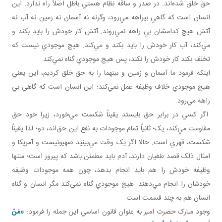
حق خلق شده‌اند. در صدر و ساقه نظام هستي باطل اصلاً راه ندارد. اين
انسان است که گاهي بيراهه مي‌رود، وگرنه نه آسمان نه زمين نه آب نه
آتش هيچ کدامشان بي راهه نمي‌روند. آتش کار خودش را بايد بکند و
مي‌کند، آب کار خودش را بايد بکند و مي‌کند. هيچ موجودي نيست که
تخلف بکند کار خودش را نکند، پس هيچ موجودي گناه نمي‌کند.
اينکه فرمود ما آسمان و زمين و بينهما را به حق خلق کرديم، اين يعني
هيچ موجودي خلاف وظيفه عمل نمي‌کند؛ اين انسان است که گاهي بي
راهه مي‌رود.
اگر کسي در برابر حق بايستد يقيناً شکست مي‌خورد، زيرا خود حق
مقاومت مي‌کند، يک؛ ثانياً تمام موجودات به نفع اين حق‌اند، دو؛ لذا يقيناً
شکست، قهري است. حالا اگر يک وقت مي‌بينيد صهيونيست و آمريکا و
امثال ذلک قصد طغيان دارند، آدم بايد مطمئن باشد که پيروز است؛ منتها
وظيفه خودش را هم بايد انجام بدهد، چون همه موجودات وظيفه
خودشان را انجام مي‌دهند. هيچ موجودي گناه نمي‌کند مگر انسان و گناه
انسان هم به چند قسمت است.
وجود مبارک حضرت امير به عنوان قانون اساسي اين جمله را فرمود:
«مَنْ