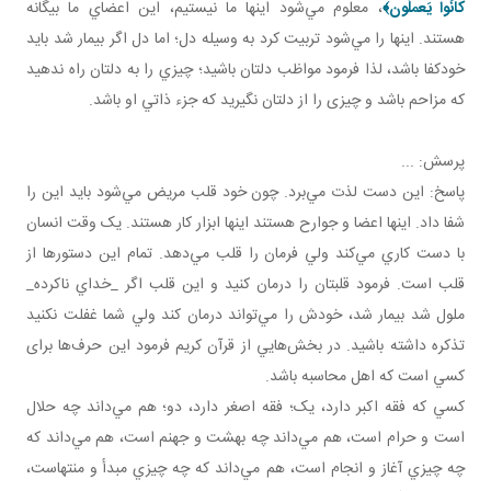
كانُوا يَعملُون
﴾
، معلوم مي‌شود اينها ما نيستيم، اين اعضاي ما بيگانه
هستند. اينها را مي‌شود تربيت کرد به وسيله دل؛ اما دل اگر بيمار شد بايد
خودکفا باشد، لذا فرمود مواظب دلتان باشيد؛ چيزي را به دلتان راه ندهيد
که مزاحم باشد و چيزی را از دلتان نگيريد که جزء ذاتي او باشد.
پرسش: ...
پاسخ: اين دست لذت مي‌برد. چون خود قلب مريض مي‌شود بايد اين را
شفا داد. اينها اعضا و جوارح هستند اينها ابزار کار هستند. يک وقت انسان
با دست کاري مي‌کند ولي فرمان را قلب مي‌دهد. تمام اين دستورها از
قلب است. فرمود قلبتان را درمان کنيد و اين قلب اگر _خداي ناکرده_
ملول شد بيمار شد، خودش را مي‌تواند درمان کند ولي شما غفلت نکنيد
تذکره داشته باشيد. در بخش‌هايي از قرآن کريم فرمود اين حرف‌ها برای
کسي است که اهل محاسبه باشد.
کسي که فقه اکبر دارد، يک؛ فقه اصغر دارد، دو؛ هم مي‌داند چه حلال
است و حرام است، هم مي‌داند چه بهشت و جهنم است، هم مي‌داند که
چه چيزي آغاز و انجام است، هم مي‌داند که چه چيزي مبدأ و منتهاست،