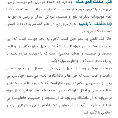
أَبْدَى صَفْحَتَهُ لِلْحَقِّ هَلَكَ»
؛ چه فرد چه جامعه در برابر حق بايستد از بين
مي‌رود. چرا؟ چون خود حق مقاوم است و از بين رفتني نيست، يک؛ ثانياً
تمام موجودات ديگر به نفع او هستند، دو؛ کل آسمان و زمين به حق‌اند:
﴿
ما خَلَقْناهُما إِلاَّ بِالْحَق‏
﴾
. هيچ موجودي در عالم گناه نمي‌کند، فقط انسان
است که گناه مي‌کند.
حالا گناه گاهي به نحو جهل است گاهي به نحو جهالت است که اين
وظايف ماست که در حوزه‌ها و دانشگاه‌ها با جهل مبارزه بکنيم يا وظايف
مسجد و حسينيه و هيئات مذهبي است که با جهالت مبارزه بکنند يا
وظيفه نظام است که با جاهليت مبارزه بکند.
بارها به عرضتان رسيد که جهل‌زدايي، يکي از مسائل زير مجموعه نظام
امامت و امت است که حوزه‌ها و دانشگاه‌ها انجام مي‌دهند؛ جهالت‌زدايي
يکي از مسائل زير مجموعه اين نظام است که حسينيه ها و مسجدها و
هيئات مذهبي و امثال اينها انجام مي‌دهند؛ اما جاهليت‌زدايي نه از حوزه
بر مي‌آيد نه از دانشگاه برمي‌آيد نه از مسجد و حسينيه، جاهليت‌زدايي
فقط از نظام برمي‌آيد که اميدواريم ذات اقدس الهي نظام‌هاي الهي و
اسلامي را تأييد کند!