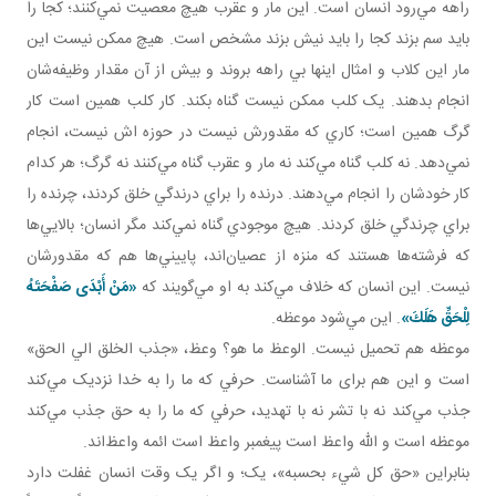
راهه مي‌رود انسان است. اين مار و عقرب هيچ معصيت نمي‌کنند؛ کجا را
بايد سم بزند کجا را بايد نيش بزند مشخص است. هيچ ممکن نيست اين
مار اين کلاب و امثال اينها بي راهه بروند و بيش از آن مقدار وظيفه‌شان
انجام بدهند. يک کلب ممکن نيست گناه بکند. کار کلب همين است کار
گرگ همين است؛ کاري که مقدورش نيست در حوزه اش نيست، انجام
نمي‌دهد. نه کلب گناه مي‌کند نه مار و عقرب گناه مي‌کنند نه گرگ؛ هر کدام
کار خودشان را انجام مي‌دهند. درنده را براي درندگي خلق کردند، چرنده را
براي چرندگي خلق کردند. هيچ موجودي گناه نمي‌کند مگر انسان؛ بالايي‌ها
که فرشته‌ها هستند که منزه از عصيان‌اند، پاييني‌ها هم که مقدورشان
نيست. اين انسان که خلاف مي‌کند به او مي‌گويند که
«مَنْ أَبْدَى صَفْحَتَهُ
لِلْحَقِّ هَلَكَ»
. اين مي‌شود موعظه.
موعظه هم تحميل نيست. الوعظ ما هو؟ وعظ، «جذب الخلق الي الحق»
است و اين هم برای ما آشناست. حرفي که ما را به خدا نزديک مي‌کند
جذب مي‌کند نه با تشر نه با تهديد، حرفي که ما را به حق جذب مي‌کند
موعظه است و الله واعظ است پيغمبر واعظ است ائمه واعظ‌اند.
بنابراين «حق کل شيء بحسبه»، يک؛ و اگر يک وقت انسان غفلت دارد