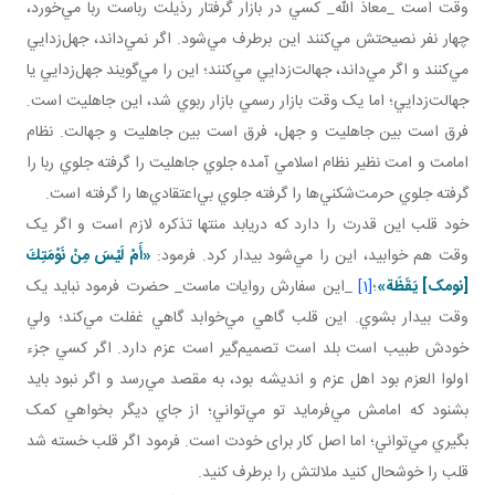
وقت است _معاذ الله_ کسي در بازار گرفتار رذيلت رباست ربا مي‌خورد،
چهار نفر نصيحتش مي‌کنند اين برطرف مي‌شود. اگر نمي‌داند، جهل‌زدايي
مي‌کنند و اگر مي‌داند، جهالت‌زدايي مي‌کنند؛ اين را مي‌گويند جهل‌زدايي يا
جهالت‌زدايي؛ اما يک وقت بازار رسمي بازار ربوي شد، اين جاهليت است.
فرق است بين جاهليت و جهل، فرق است بين جاهليت و جهالت. نظام
امامت و امت نظير نظام اسلامي آمده جلوي جاهليت را گرفته جلوي ربا را
گرفته جلوي حرمت‌شکني‌ها را گرفته جلوي بي‌اعتقادي‌ها را گرفته است.
خود قلب اين قدرت را دارد که دريابد منتها تذکره لازم است و اگر يک
وقت هم خوابيد، اين را مي‌شود بيدار کرد. فرمود:
«أَمْ لَيْسَ مِنْ نَوْمَتِكَ‏
[نومک] يَقَظَة»
؛
[1]
_اين سفارش روايات ماست_ حضرت فرمود نبايد يک
وقت بيدار بشوي. اين قلب گاهي مي‌خوابد گاهي غفلت مي‌کند؛ ولي
خودش طبيب است بلد است تصميم‌گير است عزم دارد. اگر کسي جزء
اولوا العزم بود اهل عزم و انديشه بود، به مقصد مي‌رسد و اگر نبود بايد
بشنود که امامش مي‌فرمايد تو مي‌تواني؛ از جاي ديگر بخواهي کمک
بگيري مي‌تواني؛ اما اصل کار برای خودت است. فرمود اگر قلب خسته شد
قلب را خوشحال کنيد ملالتش را برطرف کنيد.