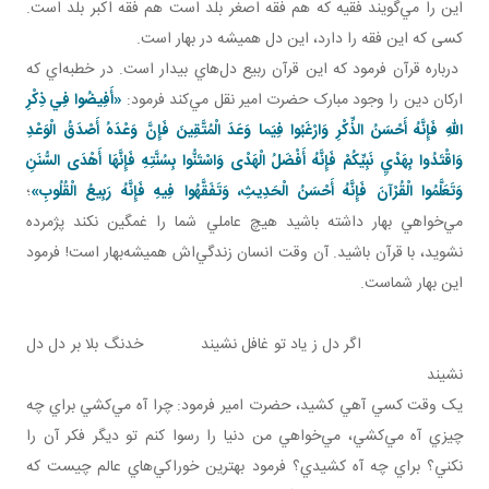
اين را مي‌گويند فقيه که هم فقه اصغر بلد است هم فقه اکبر بلد است.
کسی که اين فقه را دارد، اين دل هميشه در بهار است.
درباره قرآن فرمود که اين قرآن ربيع دل‌هاي بيدار است. در خطبه‌اي که
ارکان دين را وجود مبارک حضرت امير نقل مي‌کند فرمود:
«أَفِيضُوا فِي ذِكْرِ
اللهِ فَإِنَّهُ أَحْسَنُ الذِّكْرِ وَارْغَبُوا فِيَما وَعَدَ الْمُتَّقِينَ فَإِنَّ وَعْدَهُ أَصْدَقُ الْوَعْدِ
وَاقْتَدُوا بِهَدْيِ نَبِيِّكُمْ فَإِنَّهُ أَفْضَلُ الْهَدْی وَاسْتَنُّوا بِسُنَّتِهِ فَإِنَّهَا أَهْدَى السُّنَنِ
وَتَعَلَّمُوا الْقُرْآنَ فَإِنَّهُ أَحْسَنُ الْحَدِيثِ، وَتَفَقَّهُوا فِيهِ فَإِنَّهُ رَبِيعُ الْقُلُوبِ»
؛
مي‌خواهي بهار داشته باشيد هيچ عاملي شما را غمگين نکند پژمرده
نشويد، با قرآن باشيد. آن وقت انسان زندگي‌اش هميشه‌بهار است! فرمود
اين بهار شماست.
اگر دل ز ياد تو غافل نشيند خدنگ بلا بر دل دل
نشيند
يک وقت کسي آهي کشيد، حضرت امير فرمود: چرا آه مي‌کشي براي چه
چيزي آه مي‌کشي، مي‌خواهي من دنيا را رسوا کنم تو ديگر فکر آن را
نکني؟ براي چه آه کشيدي؟ فرمود بهترين خوراکي‌هاي عالم چيست که