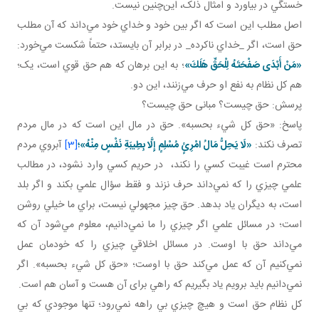
خستگي در بياورد و امثال ذلک، اين‌چنين نيست.
اصل مطلب اين است که اگر بين خود و خداي خود مي‌داند که آن مطلب
حق است، اگر _خداي ناکرده_ در برابر آن بايستد، حتماً شکست مي‌خورد:
«مَنْ أَبْدَى صَفْحَتَهُ لِلْحَقِّ هَلَكَ»
؛ به اين برهان که هم حق قوي است، يک؛
هم کل نظام به نفع او حرف مي‌زنند، اين دو.
پرسش: حق چيست؟ مبانی حق چيست؟
پاسخ: «حق کل شيء بحسبه». حق در مال اين است که در مال مردم
تصرف نکند:
«لَا يَحِلُّ مَالُ امْرِئٍ مُسْلِمٍ إِلَّا بِطِيبَةِ نَفْسٍ مِنْهُ»؛
[3]
آبروي مردم
محترم است غيبت کسي را نکند، در حريم کسي وارد نشود، در مطالب
علمي چيزي را که نمي‌داند حرف نزند و فقط سؤال علمي بکند و اگر بلد
است، به ديگران ياد بدهد. حق چيز مجهولي نيست، براي ما خيلي روشن
است؛ در مسائل علمي اگر چيزي را ما نمي‌دانيم، معلوم مي‌شود آن که
مي‌داند حق با اوست. در مسائل اخلاقي چيزي را که خودمان عمل
نمي‌کنيم آن که عمل مي‌کند حق با اوست؛ «حق کل شيء بحسبه». اگر
نمي‌دانيم بايد برويم ياد بگيريم که راهي برای آن هست و آسان‌ هم است.
کل نظام حق است و هيچ چيزي بي راهه نمي‌رود؛ تنها موجودي که بي