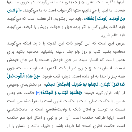
اينها تذکره است يعني چيز جديدي به ما نمي‌گويند، در درون ما اينها
هست، ما اينها را مي‌دانيم؛ منتها اگر خواب است به ما مي‌گويند:
«أَمْ لَيْسَ
مِنْ نَوْمَتِكَ‏ [نومک] يَقَظَة»
، بايد بيدار بشويم، اگر غفلت است که مي‌گويند
بايد غفلت‌زدايي کني و اگر پرده جهل و جهالت رويش را گرفته، مي‌گويند
بايد عالم شوي.
غرض اين است که اين گوهر ذات اين قدرت را دارد. اينکه مي‌گويند
محاسبه بکنيد شب و روز ولو چند دقيقه بنشينيد محاسبه بکنيد براي
همين است که انسان ببيند سر جاي خودش هست يا سر جاي خودش
نيست. انسان به هيچ چيزي غير از ذات اقدس اله نيازمند نيست، چون
همه چيز را خدا به او داده است. درباره قلب فرمود:
«إِنَّ هذِهِ الْقُلُوبَ تَمَلُّ
كَمَا تَمَلُّ الْاَبْدَانُ، فَابْتَغُوا لَهَا طَرَائِفَ [الْحِكْمَةِ
]
الحِکَم
». در بخش‌هاي وسيعي
از آيات قرآن کريم فرمود:
﴿
يُعَلِّمُهُمُ الْكِتَابَ وَ الْحِكْمَةَ
﴾
[2]
حکمت هم يعني
همين. يا حکمت عملي است يا حکمت نظري است يا معرفت‌شناسي است
نسبت به توحيد و امثال ذلک يا ولايت‌شناسي است يا امامت‌شناسي
است. اينها طرائف حکمت است. آن امر و نهي و امثال آنها هم حکمت
است حکمت نظري است؛ اما طريف باشد و ظريف باشد و انسان را از