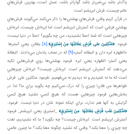
پاک‌تر باشد بي‌‌ضررتر باشد ‌گواراتر باشد، عسل است، بهترين فرش‌هاي
عالم چيست، فرش ابريشم است.
در قرآن کريم وقتي فرش‌هاي بهشتي‌ها را ذکر مي‌کنند مي‌گويند فرش‌هاي
بهشتي فرشي است که آسترش ابريشم است اما ابره‌اش چيست، ابره‌اش
چيزهايي است که شما اصلاً نشنيديد، من چه بگويم؟ اصلاً در دنيا نيست؛
فرمود:
﴿
مُتَّكِئِينَ علی فُرُشٍ بَطَائِنُهَا مِنْ إِسْتَبْرَقٍ
﴾
.
[8]
بطائن يعني آسترها.
«الظهاره ابره دان و البطانه آستر»
[9]
که در نصاب يادمان مي‌دادند. البطانة
يعني آستر؛ الظهاره يعني ابره. فرمود بهشتي‌ها روي فرش‌هايي تکيه
مي‌دهند که آسترش ابريشم است. ابره‌اش چيست؟ ابره‌اش چيزهايي
است که ما نه شنيديم و نه ديديم نه مي‌فهميم. نفرمود متکئين علی فرش
ظواهرها من فلان! چيزي را که درک نمي‌کنيم چه بگويد براي ما؟ لذا در
بخش‌هايي فرمود چيزهايي هست که هيچ کسي نشنيد هيچ کسي
گرايش به آنها هم ندارد، براي اينکه نمونه شان در دنيا نيست. فرمود:
﴿
مُتَّكِئِينَ عَلَب فُرُشٍ بَطَائِنُهَا مِنْ إِسْتَبْرَقٍ
﴾
_استبرق يعني ابريشم_ فرمود
آسترش ابريشم است. ابره‌اش چيست؟ چه بگويد؟ ما که نشنيديم، لغت
چه چيزي را معنا بکند؟ وقتي که نشنيد چگونه معنا بکند؟ ما چنين عالمي