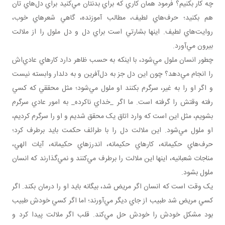
چه کار بکنيم؟ فرمود همان ‌کاري که براي بدنتان مي‌کنيد براي دل‌هاي تان
هم بکنيد؛ حرف‌هاي لطيف، مطالب آموزنده، گاهي شعرهاي خوب،
روايت‌هاي لطيف. اينها بشارتي است براي دل و دل ملول را از ملالت
بيرون مي‌آورد.
چطور انسان ملول مي‌شود، با اينکه به حسب ظاهر دارد کارهاي عادي‌اش
را انجام مي‌دهد؟ چون اين دل جز به دل‌آفرين و به دلدار وابسته نيست
و اگر او را به غير، سرگرم بکنند او ملول مي‌شود؛ مثل محققي که کسي
رفته وقتش را گرفته است. ما اگر _خداي ناکرده_ به امور عادي سرگرم
بشويم، مثل اين است که وارد اتاق يک محقق شديم و او را سرگرم کرديم،
او ملول مي‌شود. اين ملالت دل را با طرائف حکمت بايد برطرف کرد؛
حرف‌هاي حکيمانه، کارهاي حکيمانه، اندرز‌هاي حکيمانه، آيات الهي،
مناجات شعبانيه، اينها اين ملالت را برطرف مي‌کنند و نمي‌گذارند که انسان
ملول بشود.
يک وقت است که انسان اگر مريض شد، بيگانه بايد او را درمان بکند. اگر
کسي مريض شد طبيب از جاي ديگر مي‌آورند؛ اما اگر کسي خودش طبيب
بود مشکل خودش را خودش حل مي‌کند. قلب اگر ملالت پيدا کرد و