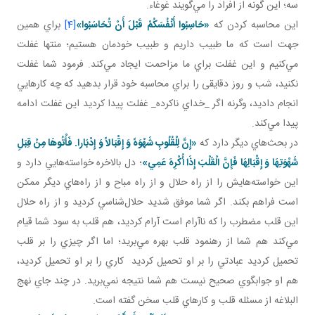
سه؛ اين ‌گونه از افراد را مي‌گويند غوغاء.
اين محاسبه کردن که
«حَاسِبُوا أَنْفُسَكُمْ قَبْلَ أَنْ تُحَاسَبُوا»
[4]
براي همين
جهت است که ما طبيب داريم و طبيب خودمان هستيم؛ منتها غفلت
مي‌کنيم و اين غفلت براي ما مزاحمت ايجاد مي‌کند. فرمود شما غفلت
نکنيد، شب و روز دقايقی را براي محاسبه خود قرار بدهيد که چه کارهايي
انجام داديد، وگرنه اگر _خداي ناکرده_ غفلت پيدا کرديد اين غفلت ادامه
پيدا مي‌کند.
در بحث‌هاي ديگر دارد که
«إِنَّ لِلْقُلُوبِ شَهْوَهً وَ إِقْبَالاً وَ إِدْبَارا
.
فَأْتُوهَا مِنْ قِبَلِ
شَهْوَتِهَا وَ إِقْبَالِهَا فَإِنَّ الْقَلْبَ إِذَا أُکْرِهَ عَمِي»
؛ دل بالاخره خواسته‌هايي دارد و
اين خواسته‌هايش را از راه حلال و از راه مباح و از راه‌هاي ديگر ممکن
است فراهم بکند. اگر شما موفق شديد حلال‌شناسي کرديد و از راه حلال
اين قلب مضطرب را که ناآرام است آرام کرديد، هم قلب به سود شما قيام
مي‌کند هم شما از رهنمود قلب بهره مي‌بريد؛ اما اگر چيزي را بر قلب
تحميل کرديد عبادتي را بر او تحميل کرديد کاري را بر او تحميل کرديد،
هم او جوابگوي صحيح نيست هم شما نتيجه نمي‌بريد. در چند جاي نهج
البلاغه از مسئله قلب و کارهاي قلب سخن گفته است.