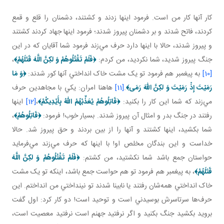
کار آنها کار من است. فرمود اينها زدند و کشتند، دشمنان را قلع و قمع
کردند، فاتح شدند و بر دشمنان پيروز شدند؛ فرمود اينها جهاد کردند کشتند
و پيروز شدند، حالا با اينها دارد حرف مي‌زند فرمود شما آقايان که در اين
جنگ پيروز شديد، شما نکرديد، من کردم:
﴿
فَلَمْ تَقْتُلُوهُمْ وَ لكِنَّ اللَّهَ قَتَلَهُمْ
﴾
،
[10]
به پيغمبر هم فرمود تو يک مشت خاک انداختي آنها کور شدند:
﴿
وَ مَا
رَمَيْتَ إِذْ رَمَيْتَ وَ لكِنَّ اللّهَ رَمَی
﴾
.
[11]
هاهنا امران: يکي با مجاهدين حرف
مي‌زند که شما اين کار را بکنيد:
﴿
قَاتِلُوهُمْ يُعَذِّبْهُمُ اللّهُ بِأَيْدِيكُمْ
﴾
،
[12]
اينها
رفتند در جنگ بدر و امثال آن پيروز شدند. بسيار خوب! فرمود:
﴿
قَاتِلُوهُمْ
﴾
،
شما بکشيد، اينها کشتند و آنها را از بين بردند و حق پيروز شد. حالا
خداست و اين بندگان مخلص او! با اينها که حرف مي‌زند مي‌فرمايد
حواستان جمع باشد شما نکشتيد، من کشتم:
﴿
فَلَمْ تَقْتُلُوهُمْ وَ لكِنَّ اللَّهَ
قَتَلَهُمْ
﴾
، به پيغمبر هم فرمود تو هم حواست جمع باشد، اينکه تو يک مشت
خاک انداختي همه‌شان رفتند يا نابينا شدند تو نينداختي من انداختم. اين
حرف‌ها سرتاسرش بوسيدني است و توحيد است! دو کار کرد: اول گفت
برويد بکشيد جنگ بکنيد و اگر نرفتيد جهنم است نرفتيد معصيت است،