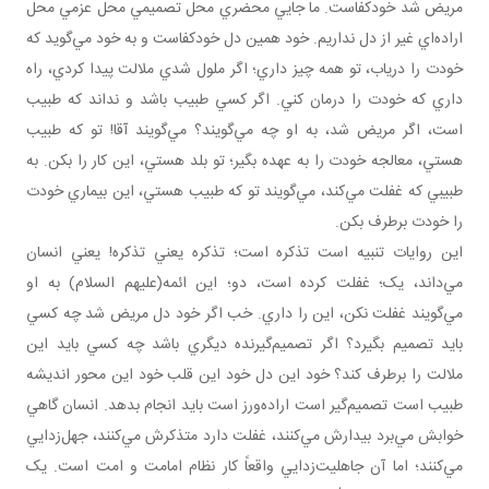
مريض شد خودکفاست. ما جايي محضري محل تصميمي محل عزمي محل
اراده‌اي غير از دل نداريم. خود همين دل خودکفاست و به خود مي‌گويد که
خودت را درياب، تو همه چيز داري؛ اگر ملول شدي ملالت پيدا کردي، راه
داري که خودت را درمان کني. اگر کسي طبيب باشد و نداند که طبيب
است، اگر مريض شد، به او چه مي‌گويند؟ مي‌گويند آقا! تو که طبيب
هستي، معالجه خودت را به عهده بگير؛ تو بلد هستي، اين کار را بکن. به
طبيبي که غفلت مي‌کند، مي‌گويند تو که طبيب هستي، اين بيماري خودت
را خودت برطرف بکن.
اين روايات تنبيه است تذکره است؛ تذکره يعني تذکره! يعني انسان
مي‌داند، يک؛ غفلت کرده است، دو؛ اين ائمه(عليهم السلام) به او
مي‌گويند غفلت نکن، اين را داري. خب اگر خود دل مريض شد چه کسي
بايد تصميم بگيرد؟ اگر تصميم‌گيرنده ديگري باشد چه کسي بايد اين
ملالت را برطرف کند؟ خود اين دل خود اين قلب خود اين محور انديشه
طبيب است تصميم‌گير است اراده‌ورز است بايد انجام بدهد. انسان گاهي
خوابش مي‌برد بيدارش مي‌کنند، غفلت دارد متذکرش مي‌کنند، جهل‌زدايي
مي‌کنند؛ اما آن جاهليت‌زدايي واقعاً کار نظام امامت و امت است. يک