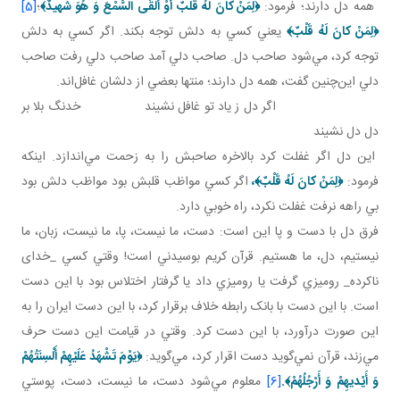
همه دل دارند؛ فرمود:
﴿
لِمَنْ كانَ لَهُ قَلْبٌ أَوْ أَلْقَی السَّمْعَ وَ هُوَ شَهيدٌ
﴾
؛
[5]
﴿
لِمَنْ كانَ لَهُ قَلْبٌ
﴾
يعني کسي به دلش توجه بکند. اگر کسي به دلش
توجه کرد، مي‌شود صاحب دل. صاحب دلي آمد صاحب دلي رفت صاحب
دلي اين‌چنين گفت، همه دل دارند؛ منتها بعضي از دلشان غافل‌اند.
اگر دل ز ياد تو غافل نشيند خدنگ بلا بر
دل دل نشيند
اين دل اگر غفلت کرد بالاخره صاحبش را به زحمت مي‌اندازد. اينکه
فرمود:
﴿
لِمَنْ كانَ لَهُ قَلْبٌ
﴾
،
اگر کسي مواظب قلبش بود مواظب دلش بود
بي راهه نرفت غفلت نکرد، راه خوبي دارد.
فرق دل با دست و پا اين است: دست، ما نيست، پا، ما نيست، زبان، ما
نيستيم، دل، ما هستيم. قرآن کريم بوسيدني است! وقتي کسي _خدای
ناکرده_ روميزي گرفت يا روميزي داد يا گرفتار اختلاس بود با اين دست
است. با اين دست با بانک رابطه خلاف برقرار کرد، با اين دست ايران را به
اين صورت درآورد، با اين دست کرد. وقتي در قيامت اين دست حرف
مي‌زند، قرآن نمي‌گويد دست اقرار کرد، مي‌گويد:
﴿
يَوْمَ تَشْهَدُ عَلَيْهِمْ أَلْسِنَتُهُمْ
وَ أَيْديهِمْ وَ أَرْجُلُهُمْ
﴾.
[6]
معلوم مي‌شود دست، ما نيست، دست، پوستي