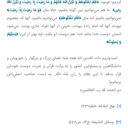
کرديم؛ فرمود:
﴿
فَلَمْ تَقْتُلُوهُمْ وَ لكِنَّ اللَّهَ قَتَلَهُمْ
وَ مَا رَمَيْتَ إِذْ رَمَيْتَ وَ لكِنَّ اللّهَ
رَمَی
﴾
. ما هم مي‌توانيم اين‌ گونه باشيم؛ حالا مثل
﴿
وَ مَا رَمَيْتَ إِذْ رَمَيْتَ
﴾
نمي‌توانيم باشيم اما مثل
﴿
فَلَمْ تَقْتُلُوهُمْ
﴾
مي‌توانيم باشيم؛ آنها که معصوم
نبودند آنها که امام زاده نبودند، خيلي از آنها افراد عادي بودند. مي‌شود
انسان دوست خدا باشد خدا هم دوست او باشد، چه بهتر از اين!
﴿يُحِبُّهُمْ
وَ يُحِبُّونَهُ
﴾
.
اميدواريم ذات اقدس اله همه شما علماي بزرگ و بزرگوار را حوزويان و
دانشگاهيان و مسئولين کشور را به برکت قرآن و عترت، دوست خودش
قرار بدهد تا اين نظام را _ان شاء الله_ به دست صاحب اصلي‌اش
برسانيم!
«و الحمد لله رب العالمين»
[1]
. نهج البلاغه، خطبه223.
[3]
. وسائل الشيعة، ج‌14، ص572.