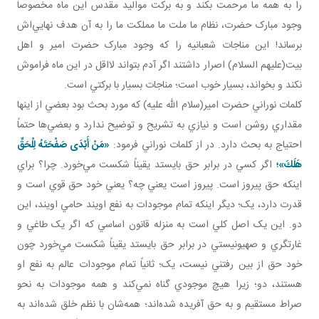
را به همه ما مرحمت بکند و به برکت مواليد مقدس اين ماه مخصوصاً
وجود مبارک حضرت، نظام ما ملت ما مملکت ما را به آن هدف نهايي‌اش
برساند! اين مناجات شعبانيه را که وجود مبارک حضرت امير و اهل
بيت(عليهم السلام) اصرار داشتند اگر آدم بتواند لااقل در اين ماه فراموش
نکند و بخواند، بسيار خوب است؛ مناجات بسيار با برکتي است.
کلمات نوراني حضرت امير(سلام الله عليه) که مورد بحث بود بعضي از اينها
مقداري روشن است و نيازي به تشريح و توضيح ندارد و بعضي‌ها حتماً
احتياج به بحث دارد. در از کلمات نوراني فرمود:
«مَنْ أَبْدَى صَفْحَتَهُ لِلْحَقِّ
هَلَكَ»؛
اگر کسي در برابر حق بايستد يقيناً شکست مي‌خورد. چرا؟ براي
اينکه حق پيروز است. پيروز است يعني چه؟ يعني خود حق قوي است و
قدرت دارد، يک؛ ديگر اينکه تمام موجودات به نفع اويند حامي اويند، اين
دو. اين يک اصل کلي است به منزله قانون اساسي که اگر يک طاغي و
غارتگري و صهيونيستي در برابر حق بايستد يقيناً شکست مي‌خورد چون
خود حق از بين رفتني نيست، يک؛ ثانياً تمام موجودات عالم به نفع او
هستند، دو؛ زيرا هيچ موجودي گناه نمي‌کند و همه موجودات به نحو
صراط مستقيم و به حق آفريده شده‌اند؛ همه‌شان با نظم خلق شده‌اند به