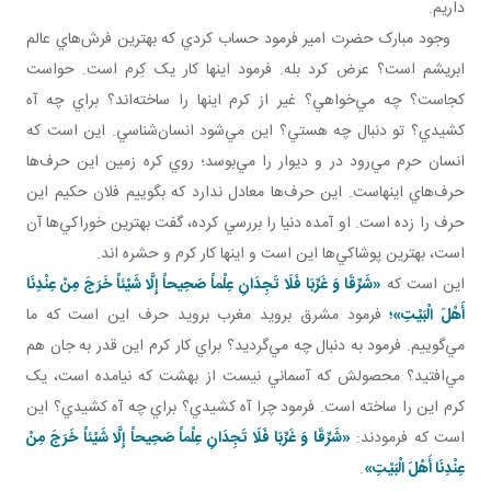
داريم.
وجود مبارک حضرت امير فرمود حساب کردي که بهترين فرش‌هاي عالم
ابريشم است؟ عرض کرد بله. فرمود اينها کار يک کِرم است. حواست
کجاست؟ چه مي‌خواهي؟ غير از کرم اينها را ساخته‌اند؟ براي چه آه
کشيدي؟ تو دنبال چه هستي؟ اين مي‌شود انسان‌شناسي. اين است که
انسان حرم مي‌رود در و ديوار را مي‌بوسد؛ روي کره زمين اين حرف‌ها
حرف‌هاي اينهاست. اين حرف‌ها معادل ندارد که بگوييم فلان حکيم اين
حرف را زده است. او آمده دنيا را بررسي کرده، گفت بهترين خوراکي‌ها آن
است، بهترين پوشاکي‌ها اين است و اينها کار کرم و حشره اند.
اين است که
«شَرِّقَا وَ غَرِّبَا فَلَا تَجِدَانِ عِلْماً صَحِيحاً إِلَّا شَيْئاً خَرَجَ‏ مِنْ‏ عِنْدِنَا
أَهْلَ الْبَيْتِ»؛
فرمود مشرق برويد مغرب برويد حرف اين است که ما
مي‌گوييم. فرمود به دنبال چه مي‌گرديد؟ براي کار کرم اين قدر به جان هم
مي‌افتيد؟ محصولش که آسماني نيست از بهشت که نيامده است، يک
کرم اين را ساخته است. فرمود چرا آه کشيدي؟ براي چه آه کشيدي؟ اين
است که فرمودند:
«شَرِّقَا وَ غَرِّبَا فَلَا تَجِدَانِ عِلْماً صَحِيحاً إِلَّا شَيْئاً خَرَجَ‏ مِنْ‏
عِنْدِنَا أَهْلَ الْبَيْتِ»
.