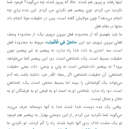
اينها رفتند و پيروز هم شدند. حالا که پيروز شدند چه مي‌گويد؟ فرمود شما
نکرديد من کردم، توي پيغمبر هم نکردي من کردم. اين بنده براي چه
انجام مي‌دهد؟ چون مولايش گفته است، پس در حقيقت مولا انجام داد
منتها در مقام فعل .
ما بايد بفهميم که از محدوده فعل بيرون نرويم، يک؛ از محدوده وصف
فعلي بيرون نرويم، دو؛ اين
«دَاخِلٌ فِي الْأَشْيَاءِ»
؛
مربوط به محدوده فعل
است، سه. احدی به ذات خدا راه ندارد؛ نه پيغمبر نه غير پيغمبر، چون
حقيقت بسيط است، يک؛ نامتناهي است، دو؛ اين پيغمبر کجا مي‌خواهد
برود؟ نه پيغمبر ذات‌شناس است نه ولي و وصي. ذات يعني حقيقت
نامتناهي. آن حقيقت نامتناهي اگر _معاذ الله_ جزء داشته باشد، بله آدم
مي‌تواند يک گوشه‌اش را ببيند اما بسيط محض است، يک؛ نامتناهي
است، دو؛ راه ندارد. شناختن او به اسماء او به فيض او به فرشتگان او به
جلال و جمال اوست.
وقتی يک عده دوست خدا شدند خدا با آنها دوستانه حرف مي‌زند
مي‌گويد شما نکرديد من کردم _از اين دوستي بهتر!_ به پيغمبر هم فرمود
تو يک مشت خاک زدي آنها نابينا شدند راه را گم کردند، تو نکردي ما