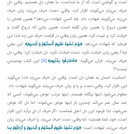
است و گوشتي است که از ما جداست، ما همان دل هستيم. وقتي دل
حرف مي‌زند مي‌گويند اقرار کرد، وقتي دست حرف مي‌زند زبان حرف
مي‌زند مي‌گويند شهادت داد. چه کسي شهادت مي‌دهد؟ همين فحش را
همين دروغ را همين زبان گفته است، همين زباني که دروغ گفت و
خيانت کرد و غيبت کرد، همين زبان وقتي در قيامت حرف می زند خدا می
فرمايد که شهادت مي‌دهد:
﴿
يَوْمَ تَشْهَدُ عَلَيْهِمْ أَلْسِنَتُهُمْ وَ أَيْديهِمْ
﴾
. اين يعني
چه؟ يعني زبان خيانت نکرد، دست خيانت نکرد، دل خيانت کرد. وقتي دل
حرف مي‌زند، قرآن مي‌گويد:
﴿
فَاعْتَرَفُوا بِذَنْبِهِم
﴾
.
[7]
اين کتاب بوسيدني
نيست؟!
انسانيت انسان به همان دل است. وقتي دل حرف مي‌زند خدا مي‌گويد
اين اقرار کرد، وقتي دست و پا و زبان حرف مي‌زنند مي‌گويد شهادت داد.
معلوم مي‌شود اينها بيگانه هستند، اينها مرتب عوض مي‌شوند؛ کسي که
صد سال عمر مي‌کند چندين بار اينها عوض مي‌شوند؛ اما دل که عوض
نمي‌شود، لذا فرمود اين دل اصل شماست. اگر حرف از دل برآيد اين اقرار
است، خود شما هستيد؛ اما وقتي دست حرف مي‌زند پا حرف مي‌زند زبان
حرف مي‌زند، شهادت است:
﴿
يَوْمَ تَشْهَدُ عَلَيْهِمْ أَلْسِنَتُهُمْ وَ أَيْديهِمْ وَ أَرْجُلُهُمْ
بِما