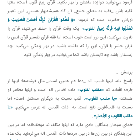
فرمود مي‌توانيد دوازده ماهتان را بهار بکنيد. قرآن ربيع قلوب است؛ منتها
فقيه باش _فقيه به معناي جامع_ آن گاه هميشه‌بهار هستي. اين تعبير
نوراني حضرت است که فرمود:
«وَ تَعَلَّمُوا الْقُرْآنَ فَإِنَّهُ أَحْسَنُ الْحَدِيثِ وَ
تَفَقَّهُوا فِيهِ فَإِنَّهُ رَبِيعُ القلوب»
. يک وقت قرآن را حفظ مي‌کنيد، قرآن را
تلاوت مي‌کنيد، اين نور است خوب است؛ اما فقه قرآن تفسير قرآن انس با
قرآن حشر با قرآن، اين را که داشته باشيد در بهار زندگي مي‌کنيد؛ چه
زمستان باشد چه تابستان باشد شما مي‌توانيد در بهار زندگي کنيد.
پرسش: ...
پاسخ: بله، اينها طبيب اند _دعا هم همين است_ مثل فرشته‌ها؛ اينها از
طرف الله‌اند که
«مقلب القلوب»
ذات اقدس اله است و اينها مظاهر او
هستند؛
«يا مقلب القلوب».
قلب نسبت به ديگران مستقل است؛ اما
نسبت به قلب‌آفرين تابع است. به ذات اقدس اله عرض مي‌کنيم:
«يا
مقلب القلوب و الأبصار»
.
خداي سبحان بندگانی عادي دارد که اينها مکلف‌اند موظف‌اند؛ اما در بين
اين بندگان در بين زن‌ها در بين مردها ذات اقدس اله مي‌فرمايد يک عده