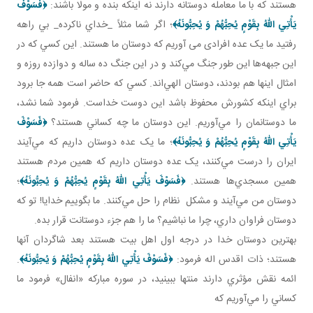
هستند که با ما معامله دوستانه دارند نه اينکه بنده و مولا باشند:
﴿فَسَوْفَ
يَأْتِي اللّهُ بِقَوْمٍ يُحِبُّهُمْ وَ يُحِبُّونَهُ
﴾
؛ اگر شما مثلاً _خداي ناکرده_ بي راهه
رفتيد ما يک عده افرادی می آوريم که دوستان ما هستند. اين کسي که در
اين جبهه‌ها اين‌ طور جنگ مي‌کند و در اين جنگ ده ساله و دوازده روزه و
امثال اينها هم بودند، دوستان الهي‌اند. کسي که حاضر است همه جا برود
براي اينکه کشورش محفوظ باشد اين دوست خداست. فرمود شما نشد،
ما دوستانمان را مي‌آوريم. اين دوستان ما چه کساني هستند؟
﴿فَسَوْفَ
يَأْتِي اللّهُ بِقَوْمٍ يُحِبُّهُمْ وَ يُحِبُّونَهُ
﴾
؛ ما يک عده دوستان داريم که مي‌آيند
ايران را درست مي‌کنند، يک عده دوستان داريم که همين مردم هستند
همين مسجدي‌ها هستند.
﴿فَسَوْفَ يَأْتِي اللّهُ بِقَوْمٍ يُحِبُّهُمْ وَ يُحِبُّونَهُ
﴾
؛
دوستان من مي‌آيند و مشکل نظام را حل مي‌کنند. ما بگوييم خدايا! تو که
دوستان فراوان داري، چرا ما نباشيم؟ ما را هم جزء دوستانت قرار بده.
بهترين دوستان خدا در درجه اول اهل بيت هستند بعد شاگردان آنها
هستند؛ ذات اقدس اله فرمود:
﴿فَسَوْفَ يَأْتِي اللّهُ بِقَوْمٍ يُحِبُّهُمْ وَ يُحِبُّونَهُ
﴾
.
ائمه نقش مؤثري دارند منتها ببينيد، در سوره مبارکه «انفال» فرمود ما
کساني را مي‌آوريم که