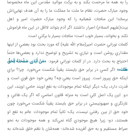
را به همه ما مرحمت بکند و به برکت مواليد مقدس اين ماه مخصوصاً
وجود مبارک حضرت، نظام ما ملت ما مملکت ما را به آن هدف نهايي‌اش
برساند! اين مناجات شعبانيه را که وجود مبارک حضرت امير و اهل
بيت(عليهم السلام) اصرار داشتند اگر آدم بتواند لااقل در اين ماه فراموش
نکند و بخواند، بسيار خوب است؛ مناجات بسيار با برکتي است.
کلمات نوراني حضرت امير(سلام الله عليه) که مورد بحث بود بعضي از اينها
مقداري روشن است و نيازي به تشريح و توضيح ندارد و بعضي‌ها حتماً
احتياج به بحث دارد. در از کلمات نوراني فرمود:
«مَنْ أَبْدَى صَفْحَتَهُ لِلْحَقِّ
هَلَكَ»؛
اگر کسي در برابر حق بايستد يقيناً شکست مي‌خورد. چرا؟ براي
اينکه حق پيروز است. پيروز است يعني چه؟ يعني خود حق قوي است و
قدرت دارد، يک؛ ديگر اينکه تمام موجودات به نفع اويند حامي اويند، اين
دو. اين يک اصل کلي است به منزله قانون اساسي که اگر يک طاغي و
غارتگري و صهيونيستي در برابر حق بايستد يقيناً شکست مي‌خورد چون
خود حق از بين رفتني نيست، يک؛ ثانياً تمام موجودات عالم به نفع او
هستند، دو؛ زيرا هيچ موجودي گناه نمي‌کند و همه موجودات به نحو
صراط مستقيم و به حق آفريده شده‌اند؛ همه‌شان با نظم خلق شده‌اند به