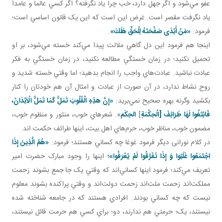
عفو مي‌شود و اگر جهل دارد، خب چرا ياد نگرفته؟ اگر کسي عالماً و عامداً
ياد نگرفت مقصر است. غرض اين است که اين يک قانون اساسي است؛
فرمود:
«مَنْ أَبْدَى صَفْحَتَهُ لِلْحَقِّ هَلَكَ»
.
اينجا هم فرمود اين دل گاهي ملالت پيدا مي‌کند خسته مي‌شود، بر او
تحميل نکنيد؛ در زمان خستگي مطالعه نکنيد، در زمان خستگي به فکر
عبادت نباشيد. عبادت‌هاي واجب را انجام بدهيد؛ اما وقتي خسته شديد و
روح نشاط ندارد، در آن صورت از عبادت و امثال آن هم خودتان را کنار
بکشيد وگرنه بهره صحيح نمي‌بريد:
«إِنَّ هذِهِ الْقُلُوبَ تَمَلُّ كَمَا تَمَلُّ الْاَبْدَانُ،
فَابْتَغُوا لَهَا طَرَائِفَ [الْحِكْمَةِ
]
الحِکَم
». شعرهاي خوب، منثور و منظوم خوب،
مضمون خوب، مناظر خوب، حرم‌هاي اهل بيت، اينها طرائف حکمت اند.
در کلام نورانی ديگر فرمود غوغا چه کساني هستند؛ فرمود:
«هُمُ الَّذِينَ إِذَا
اجْتَمَعُوا غَلَبُوا وَ إِذَا تَفَرَّقُوا لَمْ يُعْرَفُوا»؛
اينها را وجود مبارک حضرت امير
تعريف مي‌کند؛ فرمود اينها کساني‌اند که وقتي يک جا جمع بشوند زحمت
مملکت‌اند زحمت ملت‌اند زحمت دولت‌اند و وقتي پراکنده بشوند معلوم
نيست که چه کساني بودند. افرادي هستند که در جامعه شناخته شده
نيستند، يک؛ حرمتي هم ندارند، دو؛ براي کسي هم حرمت قائل نيستند،