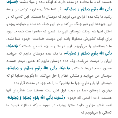
هستند که با ما معامله دوستانه دارند نه اينکه بنده و مولا باشند:
﴿فَسَوْفَ
يَأْتِي اللّهُ بِقَوْمٍ يُحِبُّهُمْ وَ يُحِبُّونَهُ
﴾
؛ اگر شما مثلاً _خداي ناکرده_ بي راهه
رفتيد ما يک عده افرادی می آوريم که دوستان ما هستند. اين کسي که در
اين جبهه‌ها اين‌ طور جنگ مي‌کند و در اين جنگ ده ساله و دوازده روزه و
امثال اينها هم بودند، دوستان الهي‌اند. کسي که حاضر است همه جا برود
براي اينکه کشورش محفوظ باشد اين دوست خداست. فرمود شما نشد،
ما دوستانمان را مي‌آوريم. اين دوستان ما چه کساني هستند؟
﴿فَسَوْفَ
يَأْتِي اللّهُ بِقَوْمٍ يُحِبُّهُمْ وَ يُحِبُّونَهُ
﴾
؛ ما يک عده دوستان داريم که مي‌آيند
ايران را درست مي‌کنند، يک عده دوستان داريم که همين مردم هستند
همين مسجدي‌ها هستند.
﴿فَسَوْفَ يَأْتِي اللّهُ بِقَوْمٍ يُحِبُّهُمْ وَ يُحِبُّونَهُ
﴾
؛
دوستان من مي‌آيند و مشکل نظام را حل مي‌کنند. ما بگوييم خدايا! تو که
دوستان فراوان داري، چرا ما نباشيم؟ ما را هم جزء دوستانت قرار بده.
بهترين دوستان خدا در درجه اول اهل بيت هستند بعد شاگردان آنها
هستند؛ ذات اقدس اله فرمود:
﴿فَسَوْفَ يَأْتِي اللّهُ بِقَوْمٍ يُحِبُّهُمْ وَ يُحِبُّونَهُ
﴾
.
ائمه نقش مؤثري دارند منتها ببينيد، در سوره مبارکه «انفال» فرمود ما
کساني را مي‌آوريم که