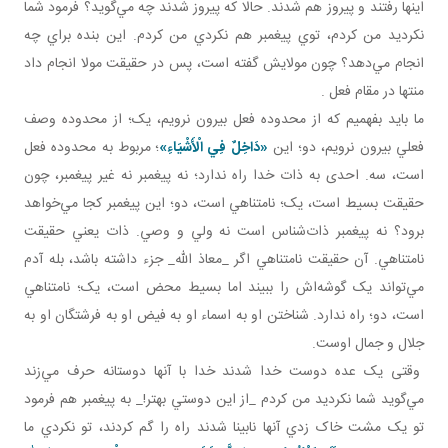
اينها رفتند و پيروز هم شدند. حالا که پيروز شدند چه مي‌گويد؟ فرمود شما
نکرديد من کردم، توي پيغمبر هم نکردي من کردم. اين بنده براي چه
انجام مي‌دهد؟ چون مولايش گفته است، پس در حقيقت مولا انجام داد
منتها در مقام فعل .
ما بايد بفهميم که از محدوده فعل بيرون نرويم، يک؛ از محدوده وصف
فعلي بيرون نرويم، دو؛ اين
«دَاخِلٌ فِي الْأَشْيَاءِ»
؛
مربوط به محدوده فعل
است، سه. احدی به ذات خدا راه ندارد؛ نه پيغمبر نه غير پيغمبر، چون
حقيقت بسيط است، يک؛ نامتناهي است، دو؛ اين پيغمبر کجا مي‌خواهد
برود؟ نه پيغمبر ذات‌شناس است نه ولي و وصي. ذات يعني حقيقت
نامتناهي. آن حقيقت نامتناهي اگر _معاذ الله_ جزء داشته باشد، بله آدم
مي‌تواند يک گوشه‌اش را ببيند اما بسيط محض است، يک؛ نامتناهي
است، دو؛ راه ندارد. شناختن او به اسماء او به فيض او به فرشتگان او به
جلال و جمال اوست.
وقتی يک عده دوست خدا شدند خدا با آنها دوستانه حرف مي‌زند
مي‌گويد شما نکرديد من کردم _از اين دوستي بهتر!_ به پيغمبر هم فرمود
تو يک مشت خاک زدي آنها نابينا شدند راه را گم کردند، تو نکردي ما