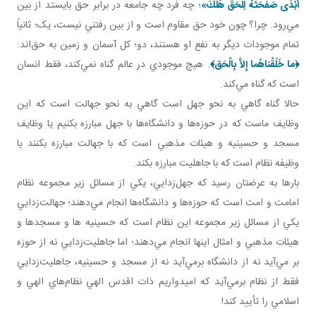
أَبْدَى صَفْحَتَهُ لِلْحَقِّ هَلَكَ»
؛ چه فرد چه جامعه در برابر حق بايستد از بين
مي‌رود. چرا؟ چون خود حق مقاوم است و از بين رفتني نيست، يک؛ ثانياً
تمام موجودات ديگر به نفع او هستند، دو؛ کل آسمان و زمين به حق‌اند:
﴿
ما خَلَقْناهُما إِلاَّ بِالْحَق‏
﴾
. هيچ موجودي در عالم گناه نمي‌کند، فقط انسان
است که گناه مي‌کند.
حالا گناه گاهي به نحو جهل است گاهي به نحو جهالت است که اين
وظايف ماست که در حوزه‌ها و دانشگاه‌ها با جهل مبارزه بکنيم يا وظايف
مسجد و حسينيه و هيئات مذهبي است که با جهالت مبارزه بکنند يا
وظيفه نظام است که با جاهليت مبارزه بکند.
بارها به عرضتان رسيد که جهل‌زدايي، يکي از مسائل زير مجموعه نظام
امامت و امت است که حوزه‌ها و دانشگاه‌ها انجام مي‌دهند؛ جهالت‌زدايي
يکي از مسائل زير مجموعه اين نظام است که حسينيه ها و مسجدها و
هيئات مذهبي و امثال اينها انجام مي‌دهند؛ اما جاهليت‌زدايي نه از حوزه
بر مي‌آيد نه از دانشگاه برمي‌آيد نه از مسجد و حسينيه، جاهليت‌زدايي
فقط از نظام برمي‌آيد که اميدواريم ذات اقدس الهي نظام‌هاي الهي و
اسلامي را تأييد کند!