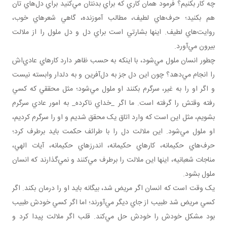
چه کار بکنيم؟ فرمود همان ‌کاري که براي بدنتان مي‌کنيد براي دل‌هاي تان
هم بکنيد؛ حرف‌هاي لطيف، مطالب آموزنده، گاهي شعرهاي خوب،
روايت‌هاي لطيف. اينها بشارتي است براي دل و دل ملول را از ملالت
بيرون مي‌آورد.
چطور انسان ملول مي‌شود، با اينکه به حسب ظاهر دارد کارهاي عادي‌اش
را انجام مي‌دهد؟ چون اين دل جز به دل‌آفرين و به دلدار وابسته نيست
و اگر او را به غير، سرگرم بکنند او ملول مي‌شود؛ مثل محققي که کسي
رفته وقتش را گرفته است. ما اگر _خداي ناکرده_ به امور عادي سرگرم
بشويم، مثل اين است که وارد اتاق يک محقق شديم و او را سرگرم کرديم،
او ملول مي‌شود. اين ملالت دل را با طرائف حکمت بايد برطرف کرد؛
حرف‌هاي حکيمانه، کارهاي حکيمانه، اندرز‌هاي حکيمانه، آيات الهي،
مناجات شعبانيه، اينها اين ملالت را برطرف مي‌کنند و نمي‌گذارند که انسان
ملول بشود.
يک وقت است که انسان اگر مريض شد، بيگانه بايد او را درمان بکند. اگر
کسي مريض شد طبيب از جاي ديگر مي‌آورند؛ اما اگر کسي خودش طبيب
بود مشکل خودش را خودش حل مي‌کند. قلب اگر ملالت پيدا کرد و