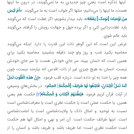
اينها تذکره است يعني چيز جديدي به ما نمي‌گويند، در درون ما اينها
هست، ما اينها را مي‌دانيم؛ منتها اگر خواب است به ما مي‌گويند:
«أَمْ لَيْسَ
مِنْ نَوْمَتِكَ‏ [نومک] يَقَظَة»
، بايد بيدار بشويم، اگر غفلت است که مي‌گويند
بايد غفلت‌زدايي کني و اگر پرده جهل و جهالت رويش را گرفته، مي‌گويند
بايد عالم شوي.
غرض اين است که اين گوهر ذات اين قدرت را دارد. اينکه مي‌گويند
محاسبه بکنيد شب و روز ولو چند دقيقه بنشينيد محاسبه بکنيد براي
همين است که انسان ببيند سر جاي خودش هست يا سر جاي خودش
نيست. انسان به هيچ چيزي غير از ذات اقدس اله نيازمند نيست، چون
همه چيز را خدا به او داده است. درباره قلب فرمود:
«إِنَّ هذِهِ الْقُلُوبَ تَمَلُّ
كَمَا تَمَلُّ الْاَبْدَانُ، فَابْتَغُوا لَهَا طَرَائِفَ [الْحِكْمَةِ
]
الحِکَم
». در بخش‌هاي وسيعي
از آيات قرآن کريم فرمود:
﴿
يُعَلِّمُهُمُ الْكِتَابَ وَ الْحِكْمَةَ
﴾
[2]
حکمت هم يعني
همين. يا حکمت عملي است يا حکمت نظري است يا معرفت‌شناسي است
نسبت به توحيد و امثال ذلک يا ولايت‌شناسي است يا امامت‌شناسي
است. اينها طرائف حکمت است. آن امر و نهي و امثال آنها هم حکمت
است حکمت نظري است؛ اما طريف باشد و ظريف باشد و انسان را از