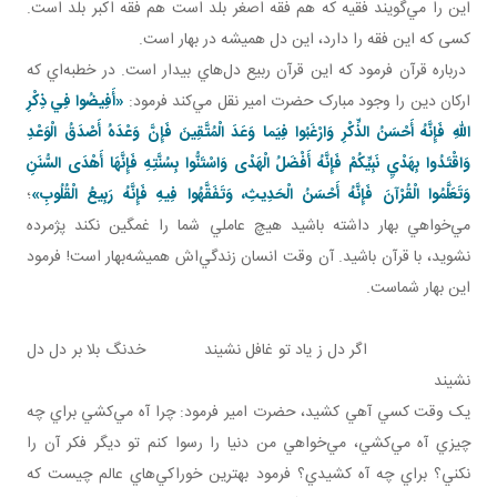
اين را مي‌گويند فقيه که هم فقه اصغر بلد است هم فقه اکبر بلد است.
کسی که اين فقه را دارد، اين دل هميشه در بهار است.
درباره قرآن فرمود که اين قرآن ربيع دل‌هاي بيدار است. در خطبه‌اي که
ارکان دين را وجود مبارک حضرت امير نقل مي‌کند فرمود:
«أَفِيضُوا فِي ذِكْرِ
اللهِ فَإِنَّهُ أَحْسَنُ الذِّكْرِ وَارْغَبُوا فِيَما وَعَدَ الْمُتَّقِينَ فَإِنَّ وَعْدَهُ أَصْدَقُ الْوَعْدِ
وَاقْتَدُوا بِهَدْيِ نَبِيِّكُمْ فَإِنَّهُ أَفْضَلُ الْهَدْی وَاسْتَنُّوا بِسُنَّتِهِ فَإِنَّهَا أَهْدَى السُّنَنِ
وَتَعَلَّمُوا الْقُرْآنَ فَإِنَّهُ أَحْسَنُ الْحَدِيثِ، وَتَفَقَّهُوا فِيهِ فَإِنَّهُ رَبِيعُ الْقُلُوبِ»
؛
مي‌خواهي بهار داشته باشيد هيچ عاملي شما را غمگين نکند پژمرده
نشويد، با قرآن باشيد. آن وقت انسان زندگي‌اش هميشه‌بهار است! فرمود
اين بهار شماست.
اگر دل ز ياد تو غافل نشيند خدنگ بلا بر دل دل
نشيند
يک وقت کسي آهي کشيد، حضرت امير فرمود: چرا آه مي‌کشي براي چه
چيزي آه مي‌کشي، مي‌خواهي من دنيا را رسوا کنم تو ديگر فکر آن را
نکني؟ براي چه آه کشيدي؟ فرمود بهترين خوراکي‌هاي عالم چيست که