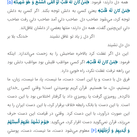
همه دل دارند؛ فرمود:
﴿
لِمَنْ كانَ لَهُ قَلْبٌ أَوْ أَلْقَی السَّمْعَ وَ هُوَ شَهيدٌ
﴾
؛
[5]
﴿
لِمَنْ كانَ لَهُ قَلْبٌ
﴾
يعني کسي به دلش توجه بکند. اگر کسي به دلش
توجه کرد، مي‌شود صاحب دل. صاحب دلي آمد صاحب دلي رفت صاحب
دلي اين‌چنين گفت، همه دل دارند؛ منتها بعضي از دلشان غافل‌اند.
اگر دل ز ياد تو غافل نشيند خدنگ بلا بر
دل دل نشيند
اين دل اگر غفلت کرد بالاخره صاحبش را به زحمت مي‌اندازد. اينکه
فرمود:
﴿
لِمَنْ كانَ لَهُ قَلْبٌ
﴾
،
اگر کسي مواظب قلبش بود مواظب دلش بود
بي راهه نرفت غفلت نکرد، راه خوبي دارد.
فرق دل با دست و پا اين است: دست، ما نيست، پا، ما نيست، زبان، ما
نيستيم، دل، ما هستيم. قرآن کريم بوسيدني است! وقتي کسي _خدای
ناکرده_ روميزي گرفت يا روميزي داد يا گرفتار اختلاس بود با اين دست
است. با اين دست با بانک رابطه خلاف برقرار کرد، با اين دست ايران را به
اين صورت درآورد، با اين دست کرد. وقتي در قيامت اين دست حرف
مي‌زند، قرآن نمي‌گويد دست اقرار کرد، مي‌گويد:
﴿
يَوْمَ تَشْهَدُ عَلَيْهِمْ أَلْسِنَتُهُمْ
وَ أَيْديهِمْ وَ أَرْجُلُهُمْ
﴾.
[6]
معلوم مي‌شود دست، ما نيست، دست، پوستي