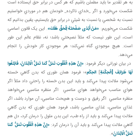
به هر تقدير ما بايد مطمئن باشيم که هر کس در برابر حق ايستاده است
شکست مي‌خورد و اگر _خداي ناکرده_ خودمان هم در موردي خواستيم
نسبت به شخصي يا نسبت به شيئي در برابر حق بايستيم، يقين بدانيم که
شکست مي‌خوريم:
«مَنْ أَبْدَى صَفْحَتَهُ لِلْحَقِّ هَلَكَ»
. اين يک قانون اساسي
است، اين‌ طور نيست که مثلاً نصيحتي باشد؛ نه، نظام عالَم اين ‌طور
است. هيچ موجودي گناه نمي‌کند؛ هر موجودي کار خودش را انجام
مي‌دهد.
در بيان نورانی ديگر فرمود:
«إِنَّ هذِهِ الْقُلُوبَ تَمَلُّ كَمَا تَمَلُّ الْاَبْدَانُ، فَابْتَغُوا
لَهَا طَرَائِفَ [الْحِكْمَةِ
]
الحِکَم
»؛ فرمود همان طوری که بدن گاهي خسته
مي‌شود ملالت پيدا مي‌کند و بايد اين بدن خسته را راحتي داد مثلاً اگر
هواي مناسب مي‌خواهد هواي مناسبي اگر منظره مناسبي مي‌خواهد
منظره مناسبي اگر رفيق و دوست و هم‌بحث مناسبي، آن موارد باشد، اگر
غذاي مناسبي، غذاي مناسبي باشد، فرمود همان ‌طوري که بدن گاهي
ملالت پيدا مي‌کند و بايد از راه طب، اين بدن ملول را درمان کرد، دل هم
گاهي ملالت پيدا مي‌کند و بايد آن را درمان کرد:
«إِنَّ هذِهِ الْقُلُوبَ تَمَلُّ كَمَا
تَمَلُّ الْاَبْدَانُ
».