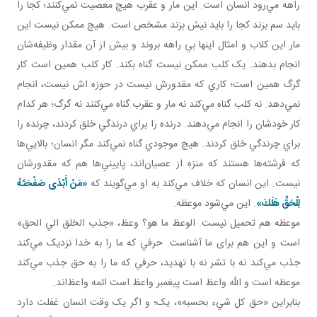
راهه مي‌رود انسان است. اين مار و عقرب هيچ معصيت نمي‌کنند؛ کجا را
بايد سم بزند کجا را بايد نيش بزند مشخص است. هيچ ممکن نيست اين
مار اين کلاب و امثال اينها بي راهه بروند و بيش از آن مقدار وظيفه‌شان
انجام بدهند. يک کلب ممکن نيست گناه بکند. کار کلب همين است کار
گرگ همين است؛ کاري که مقدورش نيست در حوزه اش نيست، انجام
نمي‌دهد. نه کلب گناه مي‌کند نه مار و عقرب گناه مي‌کنند نه گرگ؛ هر کدام
کار خودشان را انجام مي‌دهند. درنده را براي درندگي خلق کردند، چرنده را
براي چرندگي خلق کردند. هيچ موجودي گناه نمي‌کند مگر انسان؛ بالايي‌ها
که فرشته‌ها هستند که منزه از عصيان‌اند، پاييني‌ها هم که مقدورشان
نيست. اين انسان که خلاف مي‌کند به او مي‌گويند که
«مَنْ أَبْدَى صَفْحَتَهُ
لِلْحَقِّ هَلَكَ»
. اين مي‌شود موعظه.
موعظه هم تحميل نيست. الوعظ ما هو؟ وعظ، «جذب الخلق الي الحق»
است و اين هم برای ما آشناست. حرفي که ما را به خدا نزديک مي‌کند
جذب مي‌کند نه با تشر نه با تهديد، حرفي که ما را به حق جذب مي‌کند
موعظه است و الله واعظ است پيغمبر واعظ است ائمه واعظ‌اند.
بنابراين «حق کل شيء بحسبه»، يک؛ و اگر يک وقت انسان غفلت دارد