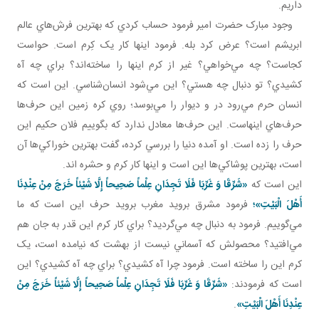
داريم.
وجود مبارک حضرت امير فرمود حساب کردي که بهترين فرش‌هاي عالم
ابريشم است؟ عرض کرد بله. فرمود اينها کار يک کِرم است. حواست
کجاست؟ چه مي‌خواهي؟ غير از کرم اينها را ساخته‌اند؟ براي چه آه
کشيدي؟ تو دنبال چه هستي؟ اين مي‌شود انسان‌شناسي. اين است که
انسان حرم مي‌رود در و ديوار را مي‌بوسد؛ روي کره زمين اين حرف‌ها
حرف‌هاي اينهاست. اين حرف‌ها معادل ندارد که بگوييم فلان حکيم اين
حرف را زده است. او آمده دنيا را بررسي کرده، گفت بهترين خوراکي‌ها آن
است، بهترين پوشاکي‌ها اين است و اينها کار کرم و حشره اند.
اين است که
«شَرِّقَا وَ غَرِّبَا فَلَا تَجِدَانِ عِلْماً صَحِيحاً إِلَّا شَيْئاً خَرَجَ‏ مِنْ‏ عِنْدِنَا
أَهْلَ الْبَيْتِ»؛
فرمود مشرق برويد مغرب برويد حرف اين است که ما
مي‌گوييم. فرمود به دنبال چه مي‌گرديد؟ براي کار کرم اين قدر به جان هم
مي‌افتيد؟ محصولش که آسماني نيست از بهشت که نيامده است، يک
کرم اين را ساخته است. فرمود چرا آه کشيدي؟ براي چه آه کشيدي؟ اين
است که فرمودند:
«شَرِّقَا وَ غَرِّبَا فَلَا تَجِدَانِ عِلْماً صَحِيحاً إِلَّا شَيْئاً خَرَجَ‏ مِنْ‏
عِنْدِنَا أَهْلَ الْبَيْتِ»
.