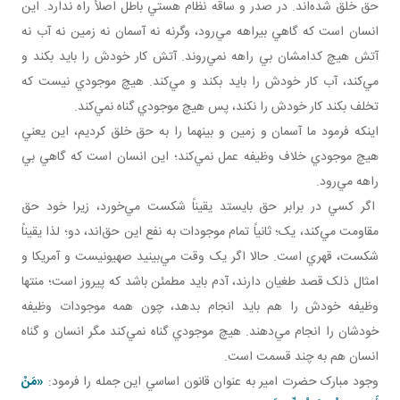
حق خلق شده‌اند. در صدر و ساقه نظام هستي باطل اصلاً راه ندارد. اين
انسان است که گاهي بيراهه مي‌رود، وگرنه نه آسمان نه زمين نه آب نه
آتش هيچ کدامشان بي راهه نمي‌روند. آتش کار خودش را بايد بکند و
مي‌کند، آب کار خودش را بايد بکند و مي‌کند. هيچ موجودي نيست که
تخلف بکند کار خودش را نکند، پس هيچ موجودي گناه نمي‌کند.
اينکه فرمود ما آسمان و زمين و بينهما را به حق خلق کرديم، اين يعني
هيچ موجودي خلاف وظيفه عمل نمي‌کند؛ اين انسان است که گاهي بي
راهه مي‌رود.
اگر کسي در برابر حق بايستد يقيناً شکست مي‌خورد، زيرا خود حق
مقاومت مي‌کند، يک؛ ثانياً تمام موجودات به نفع اين حق‌اند، دو؛ لذا يقيناً
شکست، قهري است. حالا اگر يک وقت مي‌بينيد صهيونيست و آمريکا و
امثال ذلک قصد طغيان دارند، آدم بايد مطمئن باشد که پيروز است؛ منتها
وظيفه خودش را هم بايد انجام بدهد، چون همه موجودات وظيفه
خودشان را انجام مي‌دهند. هيچ موجودي گناه نمي‌کند مگر انسان و گناه
انسان هم به چند قسمت است.
وجود مبارک حضرت امير به عنوان قانون اساسي اين جمله را فرمود:
«مَنْ