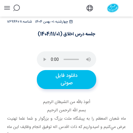
جلسه درس اخلاق (1404/11/01) - دفتر
چهارشنبه 01 بهمن 1404
شناسه:
7694628
جلسه درس اخلاق (1404/11/01)
دانلود فایل
صوتی
أعوذ بالله من الشيطان الرجيم
بسم الله الرحمن الرحيم
ماه شعبان المعظم را به پيشگاه ملت بزرگ و بزرگوار و شما علما تهنيت
عرض مي‌کنيم و اميدواريم که ذات اقدس اله توفيق انجام وظايف اين ماه