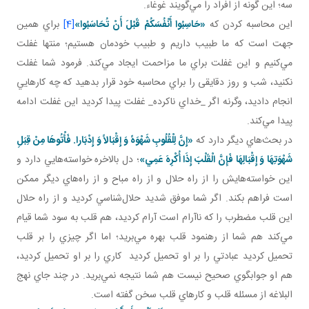
سه؛ اين ‌گونه از افراد را مي‌گويند غوغاء.
اين محاسبه کردن که
«حَاسِبُوا أَنْفُسَكُمْ قَبْلَ أَنْ تُحَاسَبُوا»
[4]
براي همين
جهت است که ما طبيب داريم و طبيب خودمان هستيم؛ منتها غفلت
مي‌کنيم و اين غفلت براي ما مزاحمت ايجاد مي‌کند. فرمود شما غفلت
نکنيد، شب و روز دقايقی را براي محاسبه خود قرار بدهيد که چه کارهايي
انجام داديد، وگرنه اگر _خداي ناکرده_ غفلت پيدا کرديد اين غفلت ادامه
پيدا مي‌کند.
در بحث‌هاي ديگر دارد که
«إِنَّ لِلْقُلُوبِ شَهْوَهً وَ إِقْبَالاً وَ إِدْبَارا
.
فَأْتُوهَا مِنْ قِبَلِ
شَهْوَتِهَا وَ إِقْبَالِهَا فَإِنَّ الْقَلْبَ إِذَا أُکْرِهَ عَمِي»
؛ دل بالاخره خواسته‌هايي دارد و
اين خواسته‌هايش را از راه حلال و از راه مباح و از راه‌هاي ديگر ممکن
است فراهم بکند. اگر شما موفق شديد حلال‌شناسي کرديد و از راه حلال
اين قلب مضطرب را که ناآرام است آرام کرديد، هم قلب به سود شما قيام
مي‌کند هم شما از رهنمود قلب بهره مي‌بريد؛ اما اگر چيزي را بر قلب
تحميل کرديد عبادتي را بر او تحميل کرديد کاري را بر او تحميل کرديد،
هم او جوابگوي صحيح نيست هم شما نتيجه نمي‌بريد. در چند جاي نهج
البلاغه از مسئله قلب و کارهاي قلب سخن گفته است.