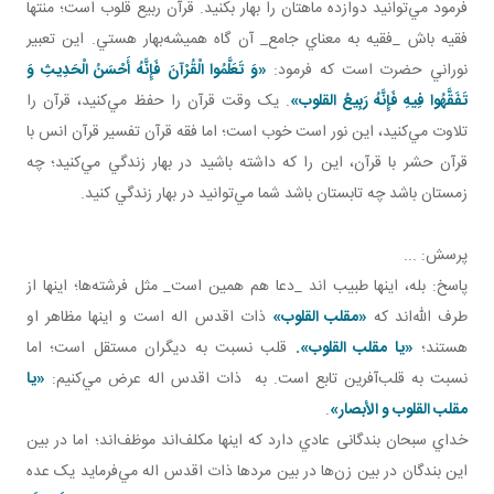
فرمود مي‌توانيد دوازده ماهتان را بهار بکنيد. قرآن ربيع قلوب است؛ منتها
فقيه باش _فقيه به معناي جامع_ آن گاه هميشه‌بهار هستي. اين تعبير
نوراني حضرت است که فرمود:
«وَ تَعَلَّمُوا الْقُرْآنَ فَإِنَّهُ أَحْسَنُ الْحَدِيثِ وَ
تَفَقَّهُوا فِيهِ فَإِنَّهُ رَبِيعُ القلوب»
. يک وقت قرآن را حفظ مي‌کنيد، قرآن را
تلاوت مي‌کنيد، اين نور است خوب است؛ اما فقه قرآن تفسير قرآن انس با
قرآن حشر با قرآن، اين را که داشته باشيد در بهار زندگي مي‌کنيد؛ چه
زمستان باشد چه تابستان باشد شما مي‌توانيد در بهار زندگي کنيد.
پرسش: ...
پاسخ: بله، اينها طبيب اند _دعا هم همين است_ مثل فرشته‌ها؛ اينها از
طرف الله‌اند که
«مقلب القلوب»
ذات اقدس اله است و اينها مظاهر او
هستند؛
«يا مقلب القلوب».
قلب نسبت به ديگران مستقل است؛ اما
نسبت به قلب‌آفرين تابع است. به ذات اقدس اله عرض مي‌کنيم:
«يا
مقلب القلوب و الأبصار»
.
خداي سبحان بندگانی عادي دارد که اينها مکلف‌اند موظف‌اند؛ اما در بين
اين بندگان در بين زن‌ها در بين مردها ذات اقدس اله مي‌فرمايد يک عده