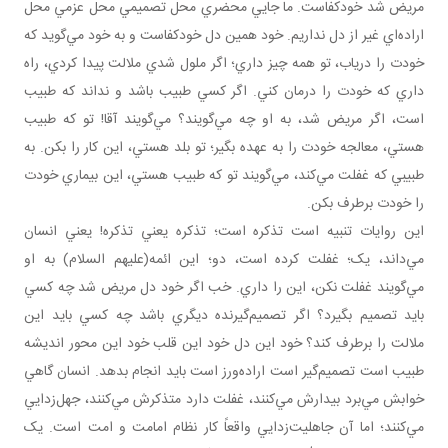
مريض شد خودکفاست. ما جايي محضري محل تصميمي محل عزمي محل
اراده‌اي غير از دل نداريم. خود همين دل خودکفاست و به خود مي‌گويد که
خودت را درياب، تو همه چيز داري؛ اگر ملول شدي ملالت پيدا کردي، راه
داري که خودت را درمان کني. اگر کسي طبيب باشد و نداند که طبيب
است، اگر مريض شد، به او چه مي‌گويند؟ مي‌گويند آقا! تو که طبيب
هستي، معالجه خودت را به عهده بگير؛ تو بلد هستي، اين کار را بکن. به
طبيبي که غفلت مي‌کند، مي‌گويند تو که طبيب هستي، اين بيماري خودت
را خودت برطرف بکن.
اين روايات تنبيه است تذکره است؛ تذکره يعني تذکره! يعني انسان
مي‌داند، يک؛ غفلت کرده است، دو؛ اين ائمه(عليهم السلام) به او
مي‌گويند غفلت نکن، اين را داري. خب اگر خود دل مريض شد چه کسي
بايد تصميم بگيرد؟ اگر تصميم‌گيرنده ديگري باشد چه کسي بايد اين
ملالت را برطرف کند؟ خود اين دل خود اين قلب خود اين محور انديشه
طبيب است تصميم‌گير است اراده‌ورز است بايد انجام بدهد. انسان گاهي
خوابش مي‌برد بيدارش مي‌کنند، غفلت دارد متذکرش مي‌کنند، جهل‌زدايي
مي‌کنند؛ اما آن جاهليت‌زدايي واقعاً کار نظام امامت و امت است. يک