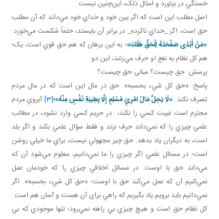
خستگي در بياورد و امثال ذلک، اين‌چنين نيست.
اصل مطلب اين است که اگر بين خود و خداي خود مي‌داند که آن مطلب
حق است، اگر _خداي ناکرده_ در برابر آن بايستد، حتماً شکست مي‌خورد:
«مَنْ أَبْدَى صَفْحَتَهُ لِلْحَقِّ هَلَكَ»
؛ به اين برهان که هم حق قوي است، يک؛
هم کل نظام به نفع او حرف مي‌زنند، اين دو.
پرسش: حق چيست؟ مبانی حق چيست؟
پاسخ: «حق کل شيء بحسبه». حق در مال اين است که در مال مردم
تصرف نکند:
«لَا يَحِلُّ مَالُ امْرِئٍ مُسْلِمٍ إِلَّا بِطِيبَةِ نَفْسٍ مِنْهُ»؛
[3]
آبروي مردم
محترم است غيبت کسي را نکند، در حريم کسي وارد نشود، در مطالب
علمي چيزي را که نمي‌داند حرف نزند و فقط سؤال علمي بکند و اگر بلد
است، به ديگران ياد بدهد. حق چيز مجهولي نيست، براي ما خيلي روشن
است؛ در مسائل علمي اگر چيزي را ما نمي‌دانيم، معلوم مي‌شود آن که
مي‌داند حق با اوست. در مسائل اخلاقي چيزي را که خودمان عمل
نمي‌کنيم آن که عمل مي‌کند حق با اوست؛ «حق کل شيء بحسبه». اگر
نمي‌دانيم بايد برويم ياد بگيريم که راهي برای آن هست و آسان‌ هم است.
کل نظام حق است و هيچ چيزي بي راهه نمي‌رود؛ تنها موجودي که بي