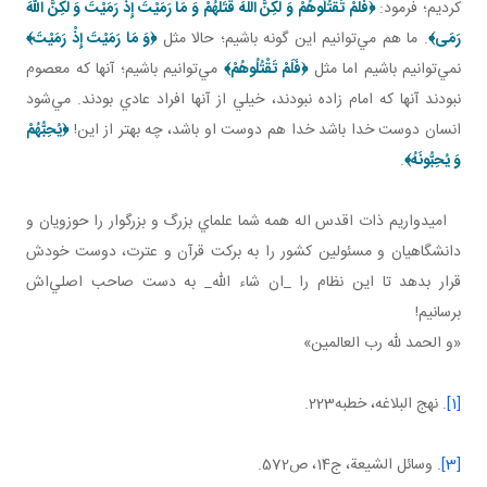
کرديم؛ فرمود:
﴿
فَلَمْ تَقْتُلُوهُمْ وَ لكِنَّ اللَّهَ قَتَلَهُمْ
وَ مَا رَمَيْتَ إِذْ رَمَيْتَ وَ لكِنَّ اللّهَ
رَمَی
﴾
. ما هم مي‌توانيم اين‌ گونه باشيم؛ حالا مثل
﴿
وَ مَا رَمَيْتَ إِذْ رَمَيْتَ
﴾
نمي‌توانيم باشيم اما مثل
﴿
فَلَمْ تَقْتُلُوهُمْ
﴾
مي‌توانيم باشيم؛ آنها که معصوم
نبودند آنها که امام زاده نبودند، خيلي از آنها افراد عادي بودند. مي‌شود
انسان دوست خدا باشد خدا هم دوست او باشد، چه بهتر از اين!
﴿يُحِبُّهُمْ
وَ يُحِبُّونَهُ
﴾
.
اميدواريم ذات اقدس اله همه شما علماي بزرگ و بزرگوار را حوزويان و
دانشگاهيان و مسئولين کشور را به برکت قرآن و عترت، دوست خودش
قرار بدهد تا اين نظام را _ان شاء الله_ به دست صاحب اصلي‌اش
برسانيم!
«و الحمد لله رب العالمين»
[1]
. نهج البلاغه، خطبه223.
[3]
. وسائل الشيعة، ج‌14، ص572.