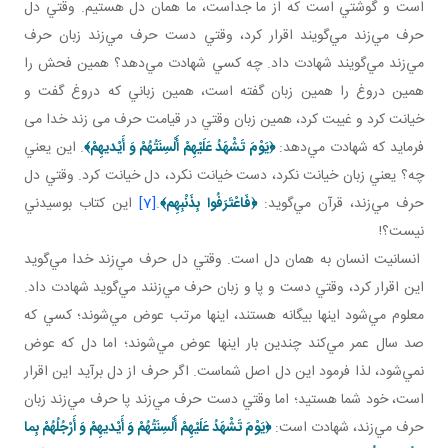
است و گوشتي است که از ما جداست، ما همان دل هستيم. وقتي دل
حرف مي‌زند مي‌گويند اقرار کرد، وقتي دست حرف مي‌زند زبان حرف
مي‌زند مي‌گويند شهادت داد. چه کسي شهادت مي‌دهد؟ همين فحش را
همين دروغ را همين زبان گفته است، همين زباني که دروغ گفت و
خيانت کرد و غيبت کرد، همين زبان وقتي در قيامت حرف می زند خدا می
فرمايد که شهادت مي‌دهد:
﴿
يَوْمَ تَشْهَدُ عَلَيْهِمْ أَلْسِنَتُهُمْ وَ أَيْديهِمْ
﴾
. اين يعني
چه؟ يعني زبان خيانت نکرد، دست خيانت نکرد، دل خيانت کرد. وقتي دل
حرف مي‌زند، قرآن مي‌گويد:
﴿
فَاعْتَرَفُوا بِذَنْبِهِم
﴾
.
[7]
اين کتاب بوسيدني
نيست؟!
انسانيت انسان به همان دل است. وقتي دل حرف مي‌زند خدا مي‌گويد
اين اقرار کرد، وقتي دست و پا و زبان حرف مي‌زنند مي‌گويد شهادت داد.
معلوم مي‌شود اينها بيگانه هستند، اينها مرتب عوض مي‌شوند؛ کسي که
صد سال عمر مي‌کند چندين بار اينها عوض مي‌شوند؛ اما دل که عوض
نمي‌شود، لذا فرمود اين دل اصل شماست. اگر حرف از دل برآيد اين اقرار
است، خود شما هستيد؛ اما وقتي دست حرف مي‌زند پا حرف مي‌زند زبان
حرف مي‌زند، شهادت است:
﴿
يَوْمَ تَشْهَدُ عَلَيْهِمْ أَلْسِنَتُهُمْ وَ أَيْديهِمْ وَ أَرْجُلُهُمْ
بِما