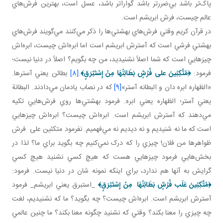
پاک‌تر باشد بي‌‌ضررتر باشد ‌گواراتر باشد، عسل است، بهترين فرش‌هاي
عالم چيست، فرش ابريشم است.
در قرآن کريم وقتي فرش‌هاي بهشتي‌ها را ذکر مي‌کنند مي‌گويند فرش‌هاي
بهشتي فرشي است که آسترش ابريشم است اما ابره‌اش چيست، ابره‌اش
چيزهايي است که شما اصلاً نشنيديد، من چه بگويم؟ اصلاً در دنيا نيست؛
فرمود:
﴿
مُتَّكِئِينَ علی فُرُشٍ بَطَائِنُهَا مِنْ إِسْتَبْرَقٍ
﴾
.
[8]
بطائن يعني آسترها.
«الظهاره ابره دان و البطانه آستر»
[9]
که در نصاب يادمان مي‌دادند. البطانة
يعني آستر؛ الظهاره يعني ابره. فرمود بهشتي‌ها روي فرش‌هايي تکيه
مي‌دهند که آسترش ابريشم است. ابره‌اش چيست؟ ابره‌اش چيزهايي
است که ما نه شنيديم و نه ديديم نه مي‌فهميم. نفرمود متکئين علی فرش
ظواهرها من فلان! چيزي را که درک نمي‌کنيم چه بگويد براي ما؟ لذا در
بخش‌هايي فرمود چيزهايي هست که هيچ کسي نشنيد هيچ کسي
گرايش به آنها هم ندارد، براي اينکه نمونه شان در دنيا نيست. فرمود:
﴿
مُتَّكِئِينَ عَلَب فُرُشٍ بَطَائِنُهَا مِنْ إِسْتَبْرَقٍ
﴾
_استبرق يعني ابريشم_ فرمود
آسترش ابريشم است. ابره‌اش چيست؟ چه بگويد؟ ما که نشنيديم، لغت
چه چيزي را معنا بکند؟ وقتي که نشنيد چگونه معنا بکند؟ ما چنين عالمي