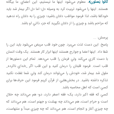
كانُوا يَعملُون
﴾
، معلوم مي‌شود اينها ما نيستيم، اين اعضاي ما بيگانه
هستند. اينها را مي‌شود تربيت کرد به وسيله دل؛ اما دل اگر بيمار شد بايد
خودکفا باشد، لذا فرمود مواظب دلتان باشيد؛ چيزي را به دلتان راه ندهيد
که مزاحم باشد و چيزی را از دلتان نگيريد که جزء ذاتي او باشد.
پرسش: ...
پاسخ: اين دست لذت مي‌برد. چون خود قلب مريض مي‌شود بايد اين را
شفا داد. اينها اعضا و جوارح هستند اينها ابزار کار هستند. يک وقت انسان
با دست کاري مي‌کند ولي فرمان را قلب مي‌دهد. تمام اين دستورها از
قلب است. فرمود قلبتان را درمان کنيد و اين قلب اگر _خداي ناکرده_
ملول شد بيمار شد، خودش را مي‌تواند درمان کند ولي شما غفلت نکنيد
تذکره داشته باشيد. در بخش‌هايي از قرآن کريم فرمود اين حرف‌ها برای
کسي است که اهل محاسبه باشد.
کسي که فقه اکبر دارد، يک؛ فقه اصغر دارد، دو؛ هم مي‌داند چه حلال
است و حرام است، هم مي‌داند چه بهشت و جهنم است، هم مي‌داند که
چه چيزي آغاز و انجام است، هم مي‌داند که چه چيزي مبدأ و منتهاست،