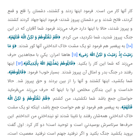
کار آنها کار من است. فرمود اينها زدند و کشتند، دشمنان را قلع و قمع
کردند، فاتح شدند و بر دشمنان پيروز شدند؛ فرمود اينها جهاد کردند کشتند
و پيروز شدند، حالا با اينها دارد حرف مي‌زند فرمود شما آقايان که در اين
جنگ پيروز شديد، شما نکرديد، من کردم:
﴿
فَلَمْ تَقْتُلُوهُمْ وَ لكِنَّ اللَّهَ قَتَلَهُمْ
﴾
،
[10]
به پيغمبر هم فرمود تو يک مشت خاک انداختي آنها کور شدند:
﴿
وَ مَا
رَمَيْتَ إِذْ رَمَيْتَ وَ لكِنَّ اللّهَ رَمَی
﴾
.
[11]
هاهنا امران: يکي با مجاهدين حرف
مي‌زند که شما اين کار را بکنيد:
﴿
قَاتِلُوهُمْ يُعَذِّبْهُمُ اللّهُ بِأَيْدِيكُمْ
﴾
،
[12]
اينها
رفتند در جنگ بدر و امثال آن پيروز شدند. بسيار خوب! فرمود:
﴿
قَاتِلُوهُمْ
﴾
،
شما بکشيد، اينها کشتند و آنها را از بين بردند و حق پيروز شد. حالا
خداست و اين بندگان مخلص او! با اينها که حرف مي‌زند مي‌فرمايد
حواستان جمع باشد شما نکشتيد، من کشتم:
﴿
فَلَمْ تَقْتُلُوهُمْ وَ لكِنَّ اللَّهَ
قَتَلَهُمْ
﴾
، به پيغمبر هم فرمود تو هم حواست جمع باشد، اينکه تو يک مشت
خاک انداختي همه‌شان رفتند يا نابينا شدند تو نينداختي من انداختم. اين
حرف‌ها سرتاسرش بوسيدني است و توحيد است! دو کار کرد: اول گفت
برويد بکشيد جنگ بکنيد و اگر نرفتيد جهنم است نرفتيد معصيت است،