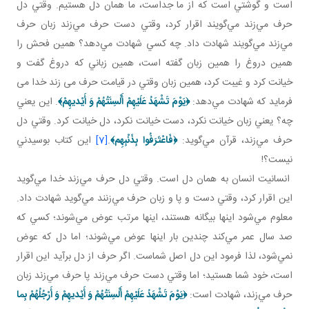
است و گوشتي است که از ما جداست، ما همان دل هستيم. وقتي دل
حرف مي‌زند مي‌گويند اقرار کرد، وقتي دست حرف مي‌زند زبان حرف
مي‌زند مي‌گويند شهادت داد. چه کسي شهادت مي‌دهد؟ همين فحش را
همين دروغ را همين زبان گفته است، همين زباني که دروغ گفت و
خيانت کرد و غيبت کرد، همين زبان وقتي در قيامت حرف می زند خدا می
فرمايد که شهادت مي‌دهد:
﴿
يَوْمَ تَشْهَدُ عَلَيْهِمْ أَلْسِنَتُهُمْ وَ أَيْديهِمْ
﴾
. اين يعني
چه؟ يعني زبان خيانت نکرد، دست خيانت نکرد، دل خيانت کرد. وقتي دل
حرف مي‌زند، قرآن مي‌گويد:
﴿
فَاعْتَرَفُوا بِذَنْبِهِم
﴾
.
[7]
اين کتاب بوسيدني
نيست؟!
انسانيت انسان به همان دل است. وقتي دل حرف مي‌زند خدا مي‌گويد
اين اقرار کرد، وقتي دست و پا و زبان حرف مي‌زنند مي‌گويد شهادت داد.
معلوم مي‌شود اينها بيگانه هستند، اينها مرتب عوض مي‌شوند؛ کسي که
صد سال عمر مي‌کند چندين بار اينها عوض مي‌شوند؛ اما دل که عوض
نمي‌شود، لذا فرمود اين دل اصل شماست. اگر حرف از دل برآيد اين اقرار
است، خود شما هستيد؛ اما وقتي دست حرف مي‌زند پا حرف مي‌زند زبان
حرف مي‌زند، شهادت است:
﴿
يَوْمَ تَشْهَدُ عَلَيْهِمْ أَلْسِنَتُهُمْ وَ أَيْديهِمْ وَ أَرْجُلُهُمْ
بِما