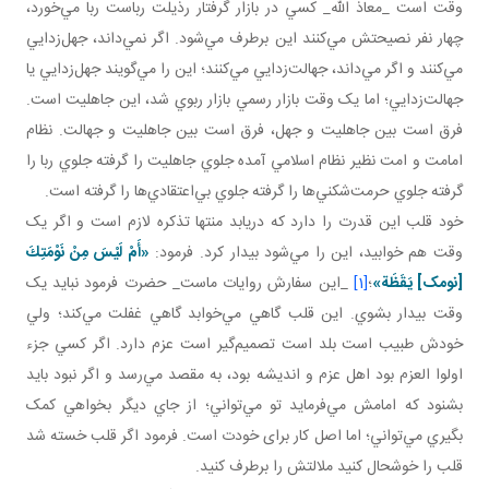
وقت است _معاذ الله_ کسي در بازار گرفتار رذيلت رباست ربا مي‌خورد،
چهار نفر نصيحتش مي‌کنند اين برطرف مي‌شود. اگر نمي‌داند، جهل‌زدايي
مي‌کنند و اگر مي‌داند، جهالت‌زدايي مي‌کنند؛ اين را مي‌گويند جهل‌زدايي يا
جهالت‌زدايي؛ اما يک وقت بازار رسمي بازار ربوي شد، اين جاهليت است.
فرق است بين جاهليت و جهل، فرق است بين جاهليت و جهالت. نظام
امامت و امت نظير نظام اسلامي آمده جلوي جاهليت را گرفته جلوي ربا را
گرفته جلوي حرمت‌شکني‌ها را گرفته جلوي بي‌اعتقادي‌ها را گرفته است.
خود قلب اين قدرت را دارد که دريابد منتها تذکره لازم است و اگر يک
وقت هم خوابيد، اين را مي‌شود بيدار کرد. فرمود:
«أَمْ لَيْسَ مِنْ نَوْمَتِكَ‏
[نومک] يَقَظَة»
؛
[1]
_اين سفارش روايات ماست_ حضرت فرمود نبايد يک
وقت بيدار بشوي. اين قلب گاهي مي‌خوابد گاهي غفلت مي‌کند؛ ولي
خودش طبيب است بلد است تصميم‌گير است عزم دارد. اگر کسي جزء
اولوا العزم بود اهل عزم و انديشه بود، به مقصد مي‌رسد و اگر نبود بايد
بشنود که امامش مي‌فرمايد تو مي‌تواني؛ از جاي ديگر بخواهي کمک
بگيري مي‌تواني؛ اما اصل کار برای خودت است. فرمود اگر قلب خسته شد
قلب را خوشحال کنيد ملالتش را برطرف کنيد.