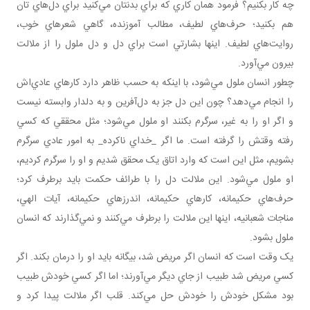
چه کار بکنيم؟ فرمود همان ‌کاري که براي بدنتان مي‌کنيد براي دل‌هاي تان
هم بکنيد؛ حرف‌هاي لطيف، مطالب آموزنده، گاهي شعرهاي خوب،
روايت‌هاي لطيف. اينها بشارتي است براي دل و دل ملول را از ملالت
بيرون مي‌آورد.
چطور انسان ملول مي‌شود، با اينکه به حسب ظاهر دارد کارهاي عادي‌اش
را انجام مي‌دهد؟ چون اين دل جز به دل‌آفرين و به دلدار وابسته نيست
و اگر او را به غير، سرگرم بکنند او ملول مي‌شود؛ مثل محققي که کسي
رفته وقتش را گرفته است. ما اگر _خداي ناکرده_ به امور عادي سرگرم
بشويم، مثل اين است که وارد اتاق يک محقق شديم و او را سرگرم کرديم،
او ملول مي‌شود. اين ملالت دل را با طرائف حکمت بايد برطرف کرد؛
حرف‌هاي حکيمانه، کارهاي حکيمانه، اندرز‌هاي حکيمانه، آيات الهي،
مناجات شعبانيه، اينها اين ملالت را برطرف مي‌کنند و نمي‌گذارند که انسان
ملول بشود.
يک وقت است که انسان اگر مريض شد، بيگانه بايد او را درمان بکند. اگر
کسي مريض شد طبيب از جاي ديگر مي‌آورند؛ اما اگر کسي خودش طبيب
بود مشکل خودش را خودش حل مي‌کند. قلب اگر ملالت پيدا کرد و