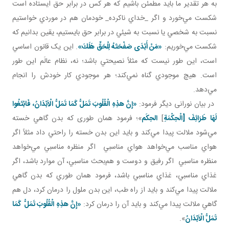
به هر تقدير ما بايد مطمئن باشيم که هر کس در برابر حق ايستاده است
شکست مي‌خورد و اگر _خداي ناکرده_ خودمان هم در موردي خواستيم
نسبت به شخصي يا نسبت به شيئي در برابر حق بايستيم، يقين بدانيم که
شکست مي‌خوريم:
«مَنْ أَبْدَى صَفْحَتَهُ لِلْحَقِّ هَلَكَ»
. اين يک قانون اساسي
است، اين‌ طور نيست که مثلاً نصيحتي باشد؛ نه، نظام عالَم اين ‌طور
است. هيچ موجودي گناه نمي‌کند؛ هر موجودي کار خودش را انجام
مي‌دهد.
در بيان نورانی ديگر فرمود:
«إِنَّ هذِهِ الْقُلُوبَ تَمَلُّ كَمَا تَمَلُّ الْاَبْدَانُ، فَابْتَغُوا
لَهَا طَرَائِفَ [الْحِكْمَةِ
]
الحِکَم
»؛ فرمود همان طوری که بدن گاهي خسته
مي‌شود ملالت پيدا مي‌کند و بايد اين بدن خسته را راحتي داد مثلاً اگر
هواي مناسب مي‌خواهد هواي مناسبي اگر منظره مناسبي مي‌خواهد
منظره مناسبي اگر رفيق و دوست و هم‌بحث مناسبي، آن موارد باشد، اگر
غذاي مناسبي، غذاي مناسبي باشد، فرمود همان ‌طوري که بدن گاهي
ملالت پيدا مي‌کند و بايد از راه طب، اين بدن ملول را درمان کرد، دل هم
گاهي ملالت پيدا مي‌کند و بايد آن را درمان کرد:
«إِنَّ هذِهِ الْقُلُوبَ تَمَلُّ كَمَا
تَمَلُّ الْاَبْدَانُ
».