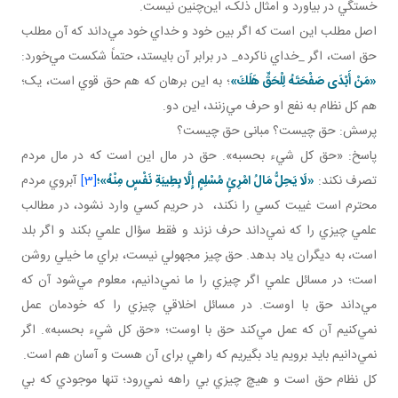
خستگي در بياورد و امثال ذلک، اين‌چنين نيست.
اصل مطلب اين است که اگر بين خود و خداي خود مي‌داند که آن مطلب
حق است، اگر _خداي ناکرده_ در برابر آن بايستد، حتماً شکست مي‌خورد:
«مَنْ أَبْدَى صَفْحَتَهُ لِلْحَقِّ هَلَكَ»
؛ به اين برهان که هم حق قوي است، يک؛
هم کل نظام به نفع او حرف مي‌زنند، اين دو.
پرسش: حق چيست؟ مبانی حق چيست؟
پاسخ: «حق کل شيء بحسبه». حق در مال اين است که در مال مردم
تصرف نکند:
«لَا يَحِلُّ مَالُ امْرِئٍ مُسْلِمٍ إِلَّا بِطِيبَةِ نَفْسٍ مِنْهُ»؛
[3]
آبروي مردم
محترم است غيبت کسي را نکند، در حريم کسي وارد نشود، در مطالب
علمي چيزي را که نمي‌داند حرف نزند و فقط سؤال علمي بکند و اگر بلد
است، به ديگران ياد بدهد. حق چيز مجهولي نيست، براي ما خيلي روشن
است؛ در مسائل علمي اگر چيزي را ما نمي‌دانيم، معلوم مي‌شود آن که
مي‌داند حق با اوست. در مسائل اخلاقي چيزي را که خودمان عمل
نمي‌کنيم آن که عمل مي‌کند حق با اوست؛ «حق کل شيء بحسبه». اگر
نمي‌دانيم بايد برويم ياد بگيريم که راهي برای آن هست و آسان‌ هم است.
کل نظام حق است و هيچ چيزي بي راهه نمي‌رود؛ تنها موجودي که بي