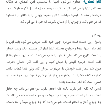
كانُوا يَعملُون
﴾
، معلوم مي‌شود اينها ما نيستيم، اين اعضاي ما بيگانه
هستند. اينها را مي‌شود تربيت کرد به وسيله دل؛ اما دل اگر بيمار شد بايد
خودکفا باشد، لذا فرمود مواظب دلتان باشيد؛ چيزي را به دلتان راه ندهيد
که مزاحم باشد و چيزی را از دلتان نگيريد که جزء ذاتي او باشد.
پرسش: ...
پاسخ: اين دست لذت مي‌برد. چون خود قلب مريض مي‌شود بايد اين را
شفا داد. اينها اعضا و جوارح هستند اينها ابزار کار هستند. يک وقت انسان
با دست کاري مي‌کند ولي فرمان را قلب مي‌دهد. تمام اين دستورها از
قلب است. فرمود قلبتان را درمان کنيد و اين قلب اگر _خداي ناکرده_
ملول شد بيمار شد، خودش را مي‌تواند درمان کند ولي شما غفلت نکنيد
تذکره داشته باشيد. در بخش‌هايي از قرآن کريم فرمود اين حرف‌ها برای
کسي است که اهل محاسبه باشد.
کسي که فقه اکبر دارد، يک؛ فقه اصغر دارد، دو؛ هم مي‌داند چه حلال
است و حرام است، هم مي‌داند چه بهشت و جهنم است، هم مي‌داند که
چه چيزي آغاز و انجام است، هم مي‌داند که چه چيزي مبدأ و منتهاست،