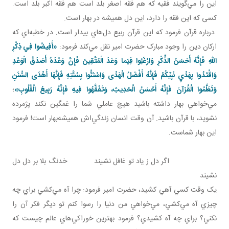
اين را مي‌گويند فقيه که هم فقه اصغر بلد است هم فقه اکبر بلد است.
کسی که اين فقه را دارد، اين دل هميشه در بهار است.
درباره قرآن فرمود که اين قرآن ربيع دل‌هاي بيدار است. در خطبه‌اي که
ارکان دين را وجود مبارک حضرت امير نقل مي‌کند فرمود:
«أَفِيضُوا فِي ذِكْرِ
اللهِ فَإِنَّهُ أَحْسَنُ الذِّكْرِ وَارْغَبُوا فِيَما وَعَدَ الْمُتَّقِينَ فَإِنَّ وَعْدَهُ أَصْدَقُ الْوَعْدِ
وَاقْتَدُوا بِهَدْيِ نَبِيِّكُمْ فَإِنَّهُ أَفْضَلُ الْهَدْی وَاسْتَنُّوا بِسُنَّتِهِ فَإِنَّهَا أَهْدَى السُّنَنِ
وَتَعَلَّمُوا الْقُرْآنَ فَإِنَّهُ أَحْسَنُ الْحَدِيثِ، وَتَفَقَّهُوا فِيهِ فَإِنَّهُ رَبِيعُ الْقُلُوبِ»
؛
مي‌خواهي بهار داشته باشيد هيچ عاملي شما را غمگين نکند پژمرده
نشويد، با قرآن باشيد. آن وقت انسان زندگي‌اش هميشه‌بهار است! فرمود
اين بهار شماست.
اگر دل ز ياد تو غافل نشيند خدنگ بلا بر دل دل
نشيند
يک وقت کسي آهي کشيد، حضرت امير فرمود: چرا آه مي‌کشي براي چه
چيزي آه مي‌کشي، مي‌خواهي من دنيا را رسوا کنم تو ديگر فکر آن را
نکني؟ براي چه آه کشيدي؟ فرمود بهترين خوراکي‌هاي عالم چيست که