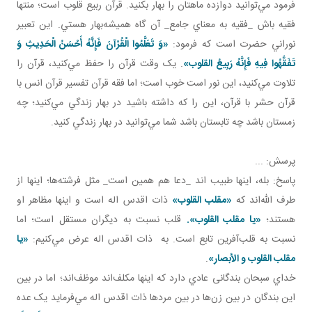
فرمود مي‌توانيد دوازده ماهتان را بهار بکنيد. قرآن ربيع قلوب است؛ منتها
فقيه باش _فقيه به معناي جامع_ آن گاه هميشه‌بهار هستي. اين تعبير
نوراني حضرت است که فرمود:
«وَ تَعَلَّمُوا الْقُرْآنَ فَإِنَّهُ أَحْسَنُ الْحَدِيثِ وَ
تَفَقَّهُوا فِيهِ فَإِنَّهُ رَبِيعُ القلوب»
. يک وقت قرآن را حفظ مي‌کنيد، قرآن را
تلاوت مي‌کنيد، اين نور است خوب است؛ اما فقه قرآن تفسير قرآن انس با
قرآن حشر با قرآن، اين را که داشته باشيد در بهار زندگي مي‌کنيد؛ چه
زمستان باشد چه تابستان باشد شما مي‌توانيد در بهار زندگي کنيد.
پرسش: ...
پاسخ: بله، اينها طبيب اند _دعا هم همين است_ مثل فرشته‌ها؛ اينها از
طرف الله‌اند که
«مقلب القلوب»
ذات اقدس اله است و اينها مظاهر او
هستند؛
«يا مقلب القلوب».
قلب نسبت به ديگران مستقل است؛ اما
نسبت به قلب‌آفرين تابع است. به ذات اقدس اله عرض مي‌کنيم:
«يا
مقلب القلوب و الأبصار»
.
خداي سبحان بندگانی عادي دارد که اينها مکلف‌اند موظف‌اند؛ اما در بين
اين بندگان در بين زن‌ها در بين مردها ذات اقدس اله مي‌فرمايد يک عده