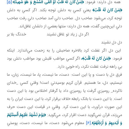
همه دل دارند؛ فرمود:
﴿
لِمَنْ كانَ لَهُ قَلْبٌ أَوْ أَلْقَی السَّمْعَ وَ هُوَ شَهيدٌ
﴾
؛
[5]
﴿
لِمَنْ كانَ لَهُ قَلْبٌ
﴾
يعني کسي به دلش توجه بکند. اگر کسي به دلش
توجه کرد، مي‌شود صاحب دل. صاحب دلي آمد صاحب دلي رفت صاحب
دلي اين‌چنين گفت، همه دل دارند؛ منتها بعضي از دلشان غافل‌اند.
اگر دل ز ياد تو غافل نشيند خدنگ بلا بر
دل دل نشيند
اين دل اگر غفلت کرد بالاخره صاحبش را به زحمت مي‌اندازد. اينکه
فرمود:
﴿
لِمَنْ كانَ لَهُ قَلْبٌ
﴾
،
اگر کسي مواظب قلبش بود مواظب دلش بود
بي راهه نرفت غفلت نکرد، راه خوبي دارد.
فرق دل با دست و پا اين است: دست، ما نيست، پا، ما نيست، زبان، ما
نيستيم، دل، ما هستيم. قرآن کريم بوسيدني است! وقتي کسي _خدای
ناکرده_ روميزي گرفت يا روميزي داد يا گرفتار اختلاس بود با اين دست
است. با اين دست با بانک رابطه خلاف برقرار کرد، با اين دست ايران را به
اين صورت درآورد، با اين دست کرد. وقتي در قيامت اين دست حرف
مي‌زند، قرآن نمي‌گويد دست اقرار کرد، مي‌گويد:
﴿
يَوْمَ تَشْهَدُ عَلَيْهِمْ أَلْسِنَتُهُمْ
وَ أَيْديهِمْ وَ أَرْجُلُهُمْ
﴾.
[6]
معلوم مي‌شود دست، ما نيست، دست، پوستي