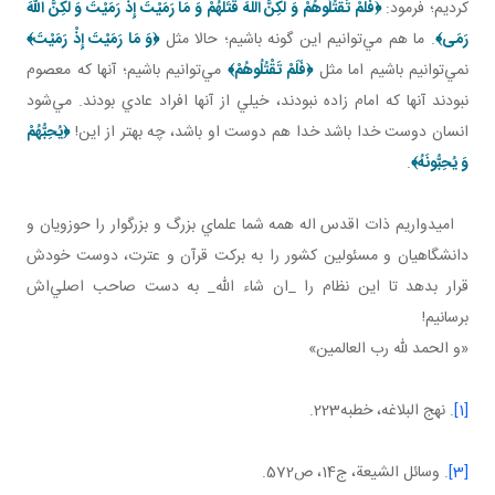
کرديم؛ فرمود:
﴿
فَلَمْ تَقْتُلُوهُمْ وَ لكِنَّ اللَّهَ قَتَلَهُمْ
وَ مَا رَمَيْتَ إِذْ رَمَيْتَ وَ لكِنَّ اللّهَ
رَمَی
﴾
. ما هم مي‌توانيم اين‌ گونه باشيم؛ حالا مثل
﴿
وَ مَا رَمَيْتَ إِذْ رَمَيْتَ
﴾
نمي‌توانيم باشيم اما مثل
﴿
فَلَمْ تَقْتُلُوهُمْ
﴾
مي‌توانيم باشيم؛ آنها که معصوم
نبودند آنها که امام زاده نبودند، خيلي از آنها افراد عادي بودند. مي‌شود
انسان دوست خدا باشد خدا هم دوست او باشد، چه بهتر از اين!
﴿يُحِبُّهُمْ
وَ يُحِبُّونَهُ
﴾
.
اميدواريم ذات اقدس اله همه شما علماي بزرگ و بزرگوار را حوزويان و
دانشگاهيان و مسئولين کشور را به برکت قرآن و عترت، دوست خودش
قرار بدهد تا اين نظام را _ان شاء الله_ به دست صاحب اصلي‌اش
برسانيم!
«و الحمد لله رب العالمين»
[1]
. نهج البلاغه، خطبه223.
[3]
. وسائل الشيعة، ج‌14، ص572.