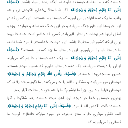
هستند که با ما معامله دوستانه دارند نه اينکه بنده و مولا باشند:
﴿فَسَوْفَ
يَأْتِي اللّهُ بِقَوْمٍ يُحِبُّهُمْ وَ يُحِبُّونَهُ
﴾
؛ اگر شما مثلاً _خداي ناکرده_ بي راهه
رفتيد ما يک عده افرادی می آوريم که دوستان ما هستند. اين کسي که در
اين جبهه‌ها اين‌ طور جنگ مي‌کند و در اين جنگ ده ساله و دوازده روزه و
امثال اينها هم بودند، دوستان الهي‌اند. کسي که حاضر است همه جا برود
براي اينکه کشورش محفوظ باشد اين دوست خداست. فرمود شما نشد،
ما دوستانمان را مي‌آوريم. اين دوستان ما چه کساني هستند؟
﴿فَسَوْفَ
يَأْتِي اللّهُ بِقَوْمٍ يُحِبُّهُمْ وَ يُحِبُّونَهُ
﴾
؛ ما يک عده دوستان داريم که مي‌آيند
ايران را درست مي‌کنند، يک عده دوستان داريم که همين مردم هستند
همين مسجدي‌ها هستند.
﴿فَسَوْفَ يَأْتِي اللّهُ بِقَوْمٍ يُحِبُّهُمْ وَ يُحِبُّونَهُ
﴾
؛
دوستان من مي‌آيند و مشکل نظام را حل مي‌کنند. ما بگوييم خدايا! تو که
دوستان فراوان داري، چرا ما نباشيم؟ ما را هم جزء دوستانت قرار بده.
بهترين دوستان خدا در درجه اول اهل بيت هستند بعد شاگردان آنها
هستند؛ ذات اقدس اله فرمود:
﴿فَسَوْفَ يَأْتِي اللّهُ بِقَوْمٍ يُحِبُّهُمْ وَ يُحِبُّونَهُ
﴾
.
ائمه نقش مؤثري دارند منتها ببينيد، در سوره مبارکه «انفال» فرمود ما
کساني را مي‌آوريم که