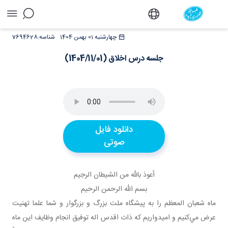
جلسه درس اخلاق (1404/11/01) - دفتر
چهارشنبه 01 بهمن 1404
شناسه:
7694628
جلسه درس اخلاق (1404/11/01)
دانلود فایل
صوتی
أعوذ بالله من الشيطان الرجيم
بسم الله الرحمن الرحيم
ماه شعبان المعظم را به پيشگاه ملت بزرگ و بزرگوار و شما علما تهنيت
عرض مي‌کنيم و اميدواريم که ذات اقدس اله توفيق انجام وظايف اين ماه