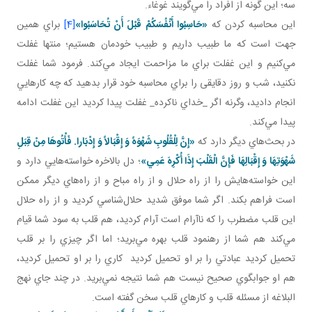
سه؛ اين ‌گونه از افراد را مي‌گويند غوغاء.
اين محاسبه کردن که
«حَاسِبُوا أَنْفُسَكُمْ قَبْلَ أَنْ تُحَاسَبُوا»
[4]
براي همين
جهت است که ما طبيب داريم و طبيب خودمان هستيم؛ منتها غفلت
مي‌کنيم و اين غفلت براي ما مزاحمت ايجاد مي‌کند. فرمود شما غفلت
نکنيد، شب و روز دقايقی را براي محاسبه خود قرار بدهيد که چه کارهايي
انجام داديد، وگرنه اگر _خداي ناکرده_ غفلت پيدا کرديد اين غفلت ادامه
پيدا مي‌کند.
در بحث‌هاي ديگر دارد که
«إِنَّ لِلْقُلُوبِ شَهْوَهً وَ إِقْبَالاً وَ إِدْبَارا
.
فَأْتُوهَا مِنْ قِبَلِ
شَهْوَتِهَا وَ إِقْبَالِهَا فَإِنَّ الْقَلْبَ إِذَا أُکْرِهَ عَمِي»
؛ دل بالاخره خواسته‌هايي دارد و
اين خواسته‌هايش را از راه حلال و از راه مباح و از راه‌هاي ديگر ممکن
است فراهم بکند. اگر شما موفق شديد حلال‌شناسي کرديد و از راه حلال
اين قلب مضطرب را که ناآرام است آرام کرديد، هم قلب به سود شما قيام
مي‌کند هم شما از رهنمود قلب بهره مي‌بريد؛ اما اگر چيزي را بر قلب
تحميل کرديد عبادتي را بر او تحميل کرديد کاري را بر او تحميل کرديد،
هم او جوابگوي صحيح نيست هم شما نتيجه نمي‌بريد. در چند جاي نهج
البلاغه از مسئله قلب و کارهاي قلب سخن گفته است.