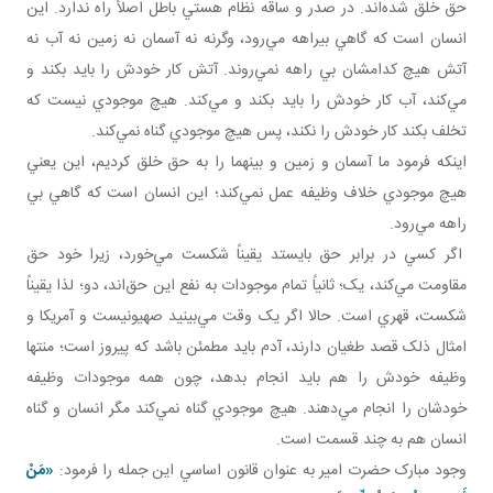
حق خلق شده‌اند. در صدر و ساقه نظام هستي باطل اصلاً راه ندارد. اين
انسان است که گاهي بيراهه مي‌رود، وگرنه نه آسمان نه زمين نه آب نه
آتش هيچ کدامشان بي راهه نمي‌روند. آتش کار خودش را بايد بکند و
مي‌کند، آب کار خودش را بايد بکند و مي‌کند. هيچ موجودي نيست که
تخلف بکند کار خودش را نکند، پس هيچ موجودي گناه نمي‌کند.
اينکه فرمود ما آسمان و زمين و بينهما را به حق خلق کرديم، اين يعني
هيچ موجودي خلاف وظيفه عمل نمي‌کند؛ اين انسان است که گاهي بي
راهه مي‌رود.
اگر کسي در برابر حق بايستد يقيناً شکست مي‌خورد، زيرا خود حق
مقاومت مي‌کند، يک؛ ثانياً تمام موجودات به نفع اين حق‌اند، دو؛ لذا يقيناً
شکست، قهري است. حالا اگر يک وقت مي‌بينيد صهيونيست و آمريکا و
امثال ذلک قصد طغيان دارند، آدم بايد مطمئن باشد که پيروز است؛ منتها
وظيفه خودش را هم بايد انجام بدهد، چون همه موجودات وظيفه
خودشان را انجام مي‌دهند. هيچ موجودي گناه نمي‌کند مگر انسان و گناه
انسان هم به چند قسمت است.
وجود مبارک حضرت امير به عنوان قانون اساسي اين جمله را فرمود:
«مَنْ