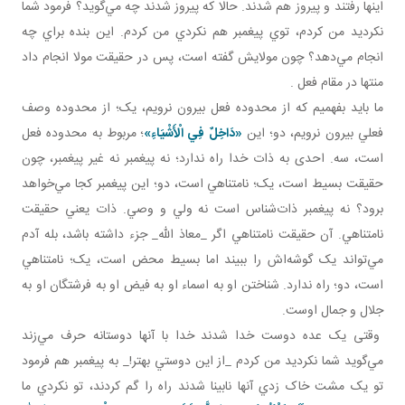
اينها رفتند و پيروز هم شدند. حالا که پيروز شدند چه مي‌گويد؟ فرمود شما
نکرديد من کردم، توي پيغمبر هم نکردي من کردم. اين بنده براي چه
انجام مي‌دهد؟ چون مولايش گفته است، پس در حقيقت مولا انجام داد
منتها در مقام فعل .
ما بايد بفهميم که از محدوده فعل بيرون نرويم، يک؛ از محدوده وصف
فعلي بيرون نرويم، دو؛ اين
«دَاخِلٌ فِي الْأَشْيَاءِ»
؛
مربوط به محدوده فعل
است، سه. احدی به ذات خدا راه ندارد؛ نه پيغمبر نه غير پيغمبر، چون
حقيقت بسيط است، يک؛ نامتناهي است، دو؛ اين پيغمبر کجا مي‌خواهد
برود؟ نه پيغمبر ذات‌شناس است نه ولي و وصي. ذات يعني حقيقت
نامتناهي. آن حقيقت نامتناهي اگر _معاذ الله_ جزء داشته باشد، بله آدم
مي‌تواند يک گوشه‌اش را ببيند اما بسيط محض است، يک؛ نامتناهي
است، دو؛ راه ندارد. شناختن او به اسماء او به فيض او به فرشتگان او به
جلال و جمال اوست.
وقتی يک عده دوست خدا شدند خدا با آنها دوستانه حرف مي‌زند
مي‌گويد شما نکرديد من کردم _از اين دوستي بهتر!_ به پيغمبر هم فرمود
تو يک مشت خاک زدي آنها نابينا شدند راه را گم کردند، تو نکردي ما