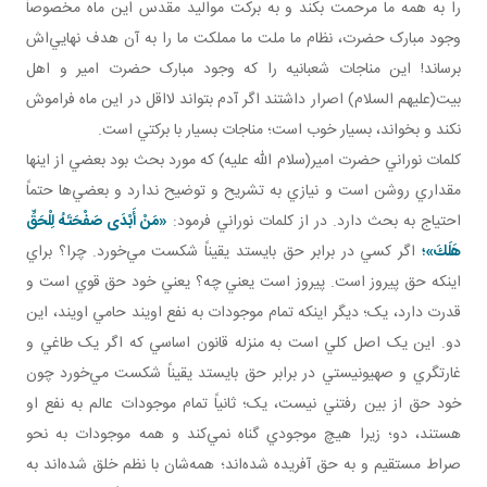
را به همه ما مرحمت بکند و به برکت مواليد مقدس اين ماه مخصوصاً
وجود مبارک حضرت، نظام ما ملت ما مملکت ما را به آن هدف نهايي‌اش
برساند! اين مناجات شعبانيه را که وجود مبارک حضرت امير و اهل
بيت(عليهم السلام) اصرار داشتند اگر آدم بتواند لااقل در اين ماه فراموش
نکند و بخواند، بسيار خوب است؛ مناجات بسيار با برکتي است.
کلمات نوراني حضرت امير(سلام الله عليه) که مورد بحث بود بعضي از اينها
مقداري روشن است و نيازي به تشريح و توضيح ندارد و بعضي‌ها حتماً
احتياج به بحث دارد. در از کلمات نوراني فرمود:
«مَنْ أَبْدَى صَفْحَتَهُ لِلْحَقِّ
هَلَكَ»؛
اگر کسي در برابر حق بايستد يقيناً شکست مي‌خورد. چرا؟ براي
اينکه حق پيروز است. پيروز است يعني چه؟ يعني خود حق قوي است و
قدرت دارد، يک؛ ديگر اينکه تمام موجودات به نفع اويند حامي اويند، اين
دو. اين يک اصل کلي است به منزله قانون اساسي که اگر يک طاغي و
غارتگري و صهيونيستي در برابر حق بايستد يقيناً شکست مي‌خورد چون
خود حق از بين رفتني نيست، يک؛ ثانياً تمام موجودات عالم به نفع او
هستند، دو؛ زيرا هيچ موجودي گناه نمي‌کند و همه موجودات به نحو
صراط مستقيم و به حق آفريده شده‌اند؛ همه‌شان با نظم خلق شده‌اند به