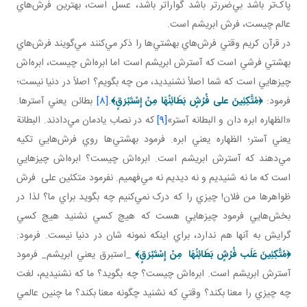
پاک‌تر باشد بي‌‌ضررتر باشد ‌گواراتر باشد، عسل است، بهترين فرش‌هاي
عالم چيست، فرش ابريشم است.
در قرآن کريم وقتي فرش‌هاي بهشتي‌ها را ذکر مي‌کنند مي‌گويند فرش‌هاي
بهشتي فرشي است که آسترش ابريشم است اما ابره‌اش چيست، ابره‌اش
چيزهايي است که شما اصلاً نشنيديد، من چه بگويم؟ اصلاً در دنيا نيست؛
فرمود:
﴿
مُتَّكِئِينَ علی فُرُشٍ بَطَائِنُهَا مِنْ إِسْتَبْرَقٍ
﴾
.
[8]
بطائن يعني آسترها.
«الظهاره ابره دان و البطانه آستر»
[9]
که در نصاب يادمان مي‌دادند. البطانة
يعني آستر؛ الظهاره يعني ابره. فرمود بهشتي‌ها روي فرش‌هايي تکيه
مي‌دهند که آسترش ابريشم است. ابره‌اش چيست؟ ابره‌اش چيزهايي
است که ما نه شنيديم و نه ديديم نه مي‌فهميم. نفرمود متکئين علی فرش
ظواهرها من فلان! چيزي را که درک نمي‌کنيم چه بگويد براي ما؟ لذا در
بخش‌هايي فرمود چيزهايي هست که هيچ کسي نشنيد هيچ کسي
گرايش به آنها هم ندارد، براي اينکه نمونه شان در دنيا نيست. فرمود:
﴿
مُتَّكِئِينَ عَلَب فُرُشٍ بَطَائِنُهَا مِنْ إِسْتَبْرَقٍ
﴾
_استبرق يعني ابريشم_ فرمود
آسترش ابريشم است. ابره‌اش چيست؟ چه بگويد؟ ما که نشنيديم، لغت
چه چيزي را معنا بکند؟ وقتي که نشنيد چگونه معنا بکند؟ ما چنين عالمي