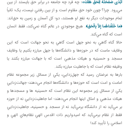
أَبْدَى صَفْحَتَهُ لِلْحَقِّ هَلَكَ»
؛ چه فرد چه جامعه در برابر حق بايستد از بين
مي‌رود. چرا؟ چون خود حق مقاوم است و از بين رفتني نيست، يک؛ ثانياً
تمام موجودات ديگر به نفع او هستند، دو؛ کل آسمان و زمين به حق‌اند:
﴿
ما خَلَقْناهُما إِلاَّ بِالْحَق‏
﴾
. هيچ موجودي در عالم گناه نمي‌کند، فقط انسان
است که گناه مي‌کند.
حالا گناه گاهي به نحو جهل است گاهي به نحو جهالت است که اين
وظايف ماست که در حوزه‌ها و دانشگاه‌ها با جهل مبارزه بکنيم يا وظايف
مسجد و حسينيه و هيئات مذهبي است که با جهالت مبارزه بکنند يا
وظيفه نظام است که با جاهليت مبارزه بکند.
بارها به عرضتان رسيد که جهل‌زدايي، يکي از مسائل زير مجموعه نظام
امامت و امت است که حوزه‌ها و دانشگاه‌ها انجام مي‌دهند؛ جهالت‌زدايي
يکي از مسائل زير مجموعه اين نظام است که حسينيه ها و مسجدها و
هيئات مذهبي و امثال اينها انجام مي‌دهند؛ اما جاهليت‌زدايي نه از حوزه
بر مي‌آيد نه از دانشگاه برمي‌آيد نه از مسجد و حسينيه، جاهليت‌زدايي
فقط از نظام برمي‌آيد که اميدواريم ذات اقدس الهي نظام‌هاي الهي و
اسلامي را تأييد کند!