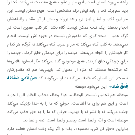
راهه مي‌رود انسان است. اين مار و عقرب هيچ معصيت نمي‌کنند؛ کجا را
بايد سم بزند کجا را بايد نيش بزند مشخص است. هيچ ممکن نيست اين
مار اين کلاب و امثال اينها بي راهه بروند و بيش از آن مقدار وظيفه‌شان
انجام بدهند. يک کلب ممکن نيست گناه بکند. کار کلب همين است کار
گرگ همين است؛ کاري که مقدورش نيست در حوزه اش نيست، انجام
نمي‌دهد. نه کلب گناه مي‌کند نه مار و عقرب گناه مي‌کنند نه گرگ؛ هر کدام
کار خودشان را انجام مي‌دهند. درنده را براي درندگي خلق کردند، چرنده را
براي چرندگي خلق کردند. هيچ موجودي گناه نمي‌کند مگر انسان؛ بالايي‌ها
که فرشته‌ها هستند که منزه از عصيان‌اند، پاييني‌ها هم که مقدورشان
نيست. اين انسان که خلاف مي‌کند به او مي‌گويند که
«مَنْ أَبْدَى صَفْحَتَهُ
لِلْحَقِّ هَلَكَ»
. اين مي‌شود موعظه.
موعظه هم تحميل نيست. الوعظ ما هو؟ وعظ، «جذب الخلق الي الحق»
است و اين هم برای ما آشناست. حرفي که ما را به خدا نزديک مي‌کند
جذب مي‌کند نه با تشر نه با تهديد، حرفي که ما را به حق جذب مي‌کند
موعظه است و الله واعظ است پيغمبر واعظ است ائمه واعظ‌اند.
بنابراين «حق کل شيء بحسبه»، يک؛ و اگر يک وقت انسان غفلت دارد