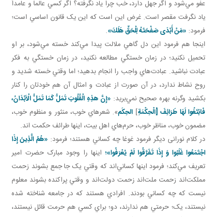
عفو مي‌شود و اگر جهل دارد، خب چرا ياد نگرفته؟ اگر کسي عالماً و عامداً
ياد نگرفت مقصر است. غرض اين است که اين يک قانون اساسي است؛
فرمود:
«مَنْ أَبْدَى صَفْحَتَهُ لِلْحَقِّ هَلَكَ»
.
اينجا هم فرمود اين دل گاهي ملالت پيدا مي‌کند خسته مي‌شود، بر او
تحميل نکنيد؛ در زمان خستگي مطالعه نکنيد، در زمان خستگي به فکر
عبادت نباشيد. عبادت‌هاي واجب را انجام بدهيد؛ اما وقتي خسته شديد و
روح نشاط ندارد، در آن صورت از عبادت و امثال آن هم خودتان را کنار
بکشيد وگرنه بهره صحيح نمي‌بريد:
«إِنَّ هذِهِ الْقُلُوبَ تَمَلُّ كَمَا تَمَلُّ الْاَبْدَانُ،
فَابْتَغُوا لَهَا طَرَائِفَ [الْحِكْمَةِ
]
الحِکَم
». شعرهاي خوب، منثور و منظوم خوب،
مضمون خوب، مناظر خوب، حرم‌هاي اهل بيت، اينها طرائف حکمت اند.
در کلام نورانی ديگر فرمود غوغا چه کساني هستند؛ فرمود:
«هُمُ الَّذِينَ إِذَا
اجْتَمَعُوا غَلَبُوا وَ إِذَا تَفَرَّقُوا لَمْ يُعْرَفُوا»؛
اينها را وجود مبارک حضرت امير
تعريف مي‌کند؛ فرمود اينها کساني‌اند که وقتي يک جا جمع بشوند زحمت
مملکت‌اند زحمت ملت‌اند زحمت دولت‌اند و وقتي پراکنده بشوند معلوم
نيست که چه کساني بودند. افرادي هستند که در جامعه شناخته شده
نيستند، يک؛ حرمتي هم ندارند، دو؛ براي کسي هم حرمت قائل نيستند،