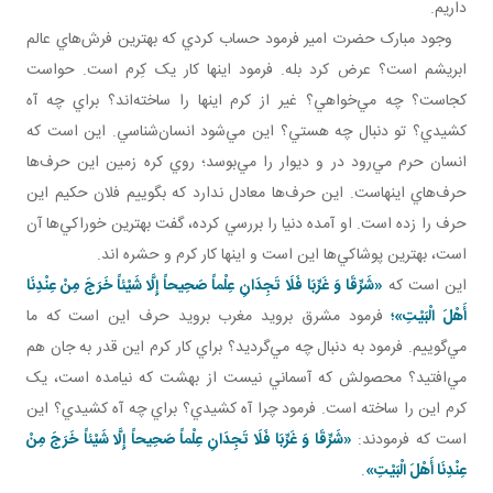
داريم.
وجود مبارک حضرت امير فرمود حساب کردي که بهترين فرش‌هاي عالم
ابريشم است؟ عرض کرد بله. فرمود اينها کار يک کِرم است. حواست
کجاست؟ چه مي‌خواهي؟ غير از کرم اينها را ساخته‌اند؟ براي چه آه
کشيدي؟ تو دنبال چه هستي؟ اين مي‌شود انسان‌شناسي. اين است که
انسان حرم مي‌رود در و ديوار را مي‌بوسد؛ روي کره زمين اين حرف‌ها
حرف‌هاي اينهاست. اين حرف‌ها معادل ندارد که بگوييم فلان حکيم اين
حرف را زده است. او آمده دنيا را بررسي کرده، گفت بهترين خوراکي‌ها آن
است، بهترين پوشاکي‌ها اين است و اينها کار کرم و حشره اند.
اين است که
«شَرِّقَا وَ غَرِّبَا فَلَا تَجِدَانِ عِلْماً صَحِيحاً إِلَّا شَيْئاً خَرَجَ‏ مِنْ‏ عِنْدِنَا
أَهْلَ الْبَيْتِ»؛
فرمود مشرق برويد مغرب برويد حرف اين است که ما
مي‌گوييم. فرمود به دنبال چه مي‌گرديد؟ براي کار کرم اين قدر به جان هم
مي‌افتيد؟ محصولش که آسماني نيست از بهشت که نيامده است، يک
کرم اين را ساخته است. فرمود چرا آه کشيدي؟ براي چه آه کشيدي؟ اين
است که فرمودند:
«شَرِّقَا وَ غَرِّبَا فَلَا تَجِدَانِ عِلْماً صَحِيحاً إِلَّا شَيْئاً خَرَجَ‏ مِنْ‏
عِنْدِنَا أَهْلَ الْبَيْتِ»
.