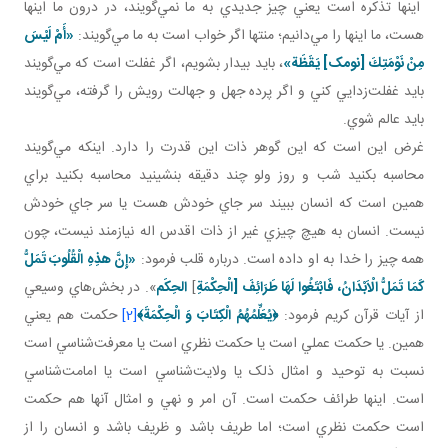
اينها تذکره است يعني چيز جديدي به ما نمي‌گويند، در درون ما اينها
هست، ما اينها را مي‌دانيم؛ منتها اگر خواب است به ما مي‌گويند:
«أَمْ لَيْسَ
مِنْ نَوْمَتِكَ‏ [نومک] يَقَظَة»
، بايد بيدار بشويم، اگر غفلت است که مي‌گويند
بايد غفلت‌زدايي کني و اگر پرده جهل و جهالت رويش را گرفته، مي‌گويند
بايد عالم شوي.
غرض اين است که اين گوهر ذات اين قدرت را دارد. اينکه مي‌گويند
محاسبه بکنيد شب و روز ولو چند دقيقه بنشينيد محاسبه بکنيد براي
همين است که انسان ببيند سر جاي خودش هست يا سر جاي خودش
نيست. انسان به هيچ چيزي غير از ذات اقدس اله نيازمند نيست، چون
همه چيز را خدا به او داده است. درباره قلب فرمود:
«إِنَّ هذِهِ الْقُلُوبَ تَمَلُّ
كَمَا تَمَلُّ الْاَبْدَانُ، فَابْتَغُوا لَهَا طَرَائِفَ [الْحِكْمَةِ
]
الحِکَم
». در بخش‌هاي وسيعي
از آيات قرآن کريم فرمود:
﴿
يُعَلِّمُهُمُ الْكِتَابَ وَ الْحِكْمَةَ
﴾
[2]
حکمت هم يعني
همين. يا حکمت عملي است يا حکمت نظري است يا معرفت‌شناسي است
نسبت به توحيد و امثال ذلک يا ولايت‌شناسي است يا امامت‌شناسي
است. اينها طرائف حکمت است. آن امر و نهي و امثال آنها هم حکمت
است حکمت نظري است؛ اما طريف باشد و ظريف باشد و انسان را از