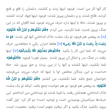
کار آنها کار من است. فرمود اينها زدند و کشتند، دشمنان را قلع و قمع
کردند، فاتح شدند و بر دشمنان پيروز شدند؛ فرمود اينها جهاد کردند کشتند
و پيروز شدند، حالا با اينها دارد حرف مي‌زند فرمود شما آقايان که در اين
جنگ پيروز شديد، شما نکرديد، من کردم:
﴿
فَلَمْ تَقْتُلُوهُمْ وَ لكِنَّ اللَّهَ قَتَلَهُمْ
﴾
،
[10]
به پيغمبر هم فرمود تو يک مشت خاک انداختي آنها کور شدند:
﴿
وَ مَا
رَمَيْتَ إِذْ رَمَيْتَ وَ لكِنَّ اللّهَ رَمَی
﴾
.
[11]
هاهنا امران: يکي با مجاهدين حرف
مي‌زند که شما اين کار را بکنيد:
﴿
قَاتِلُوهُمْ يُعَذِّبْهُمُ اللّهُ بِأَيْدِيكُمْ
﴾
،
[12]
اينها
رفتند در جنگ بدر و امثال آن پيروز شدند. بسيار خوب! فرمود:
﴿
قَاتِلُوهُمْ
﴾
،
شما بکشيد، اينها کشتند و آنها را از بين بردند و حق پيروز شد. حالا
خداست و اين بندگان مخلص او! با اينها که حرف مي‌زند مي‌فرمايد
حواستان جمع باشد شما نکشتيد، من کشتم:
﴿
فَلَمْ تَقْتُلُوهُمْ وَ لكِنَّ اللَّهَ
قَتَلَهُمْ
﴾
، به پيغمبر هم فرمود تو هم حواست جمع باشد، اينکه تو يک مشت
خاک انداختي همه‌شان رفتند يا نابينا شدند تو نينداختي من انداختم. اين
حرف‌ها سرتاسرش بوسيدني است و توحيد است! دو کار کرد: اول گفت
برويد بکشيد جنگ بکنيد و اگر نرفتيد جهنم است نرفتيد معصيت است،