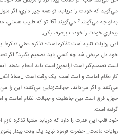
حل مي‌کند. قلب اگر ملالت پيدا کرد و مريض شد خود
مي‌گويد که خودت را درياب، تو همه چيز داري؛ اگر ملو
به او چه مي‌گويند؟ مي‌گويند آقا! تو که طبيب هستي، مع
بيماري خودت را خودت برطرف بکن.
اين روايات تنبيه است تذکره است؛ تذکره يعني تذکره! ي
خود دل مريض شد چه کسي بايد تصميم بگيرد؟ اگر تصمي
است تصميم‌گير است اراده‌ورز است بايد انجام بدهد. ان
کار نظام امامت و امت است. يک وقت است _معاذ الله_ کس
مي‌کنند و اگر مي‌داند، جهالت‌زدايي مي‌کنند؛ اين را 
جهل، فرق است بين جاهليت و جهالت. نظام امامت و امت ن
گرفته است.
خود قلب اين قدرت را دارد که دريابد منتها تذکره لازم 
روايات ماست_ حضرت فرمود نبايد يک وقت بيدار بشوي.