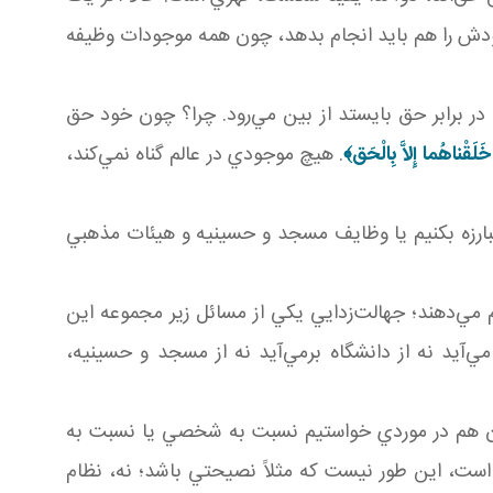
خودش را هم بايد انجام بدهد، چون همه موجودات وظيفه
در برابر حق بايستد از بين مي‌رود. چرا؟ چون خود حق
َلَقْناهُما إِلاَّ بِالْحَق‏
﴾
. هيچ موجودي در عالم گناه نمي‌کند،
بارزه بکنيم يا وظايف مسجد و حسينيه و هيئات مذهبي
م مي‌دهند؛ جهالت‌زدايي يکي از مسائل زير مجموعه اين
ي‌آيد نه از دانشگاه برمي‌آيد نه از مسجد و حسينيه،
ان هم در موردي خواستيم نسبت به شخصي يا نسبت به
ست، اين‌ طور نيست که مثلاً نصيحتي باشد؛ نه، نظام