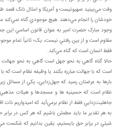
وقت مي‌بينيد صهيونيست و آمريکا و امثال ذلک قصد طغي
خودشان را انجام مي‌دهند. هيچ موجودي گناه نمي‌کند م
وجود مبارک حضرت امير به عنوان قانون اساسي اين جمل
مقاوم است و از بين رفتني نيست، يک؛ ثانياً تمام موجود
فقط انسان است که گناه مي‌کند.
حالا گناه گاهي به نحو جهل است گاهي به نحو جهالت ا
است که با جهالت مبارزه بکنند يا وظيفه نظام است که با 
بارها به عرضتان رسيد که جهل‌زدايي، يکي از مسائل زير
نظام است که حسينيه ها و مسجدها و هيئات مذهبي و امث
جاهليت‌زدايي فقط از نظام برمي‌آيد که اميدواريم ذات اق
به هر تقدير ما بايد مطمئن باشيم که هر کس در برا
شيئي در برابر حق بايستيم، يقين بدانيم که شکست مي