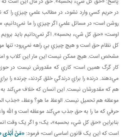
پاسخ: «حق کل شيء بحسبه». حق در مال اين است که د
در حريم کسي وارد نشود، در مطالب علمي چيزي را که ن
روشن است؛ در مسائل علمي اگر چيزي را ما نمي‌دانيم، م
اوست؛ «حق کل شيء بحسبه». اگر نمي‌دانيم بايد برويم 
کل نظام حق است و هيچ چيزي بي راهه نمي‌رود؛ تنها موج
مشخص است. هيچ ممکن نيست اين مار اين کلاب و امثال 
کار گرگ همين است؛ کاري که مقدورش نيست در حوزه اش
مي‌دهند. درنده را براي درندگي خلق کردند، چرنده را برا
هم که مقدورشان نيست. اين انسان که خلاف مي‌کند به ا
موعظه هم تحميل نيست. الوعظ ما هو؟ وعظ، «جذب الخلق 
حرفي که ما را به حق جذب مي‌کند موعظه است و الله وا
بنابراين «حق کل شيء بحسبه»، يک؛ و اگر يک وقت انسان 
است که اين يک قانون اساسي است؛ فرمود:
«مَنْ أَبْدَى صَ