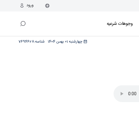
ورود
وجوهات شرعیه
چهارشنبه 01 بهمن 1404
شناسه:
7694628