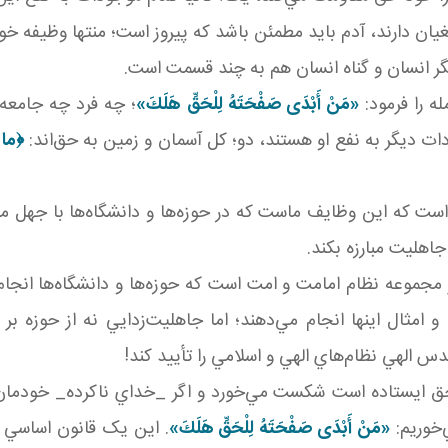
ان دارند، آدم بايد مطمئن باشد که پيروز است؛ منتها وظيفه 
گر انسان و گناه انسان هم به چند قسمت است.
ه را فرمود:
«مَنْ أَبْدَى صَفْحَتَهُ لِلْحَقِّ هَلَكَ»
؛ چه فرد چه جامعه 
ات ديگر به نفع او هستند، دو؛ کل آسمان و زمين به حق‌اند:
﴿
ما خ
ست که اين وظايف ماست که در حوزه‌ها و دانشگاه‌ها با جهل م
جاهليت مبارزه بکند.
 مجموعه نظام امامت و امت است که حوزه‌ها و دانشگاه‌ها انجا
ال اينها انجام مي‌دهند؛ اما جاهليت‌زدايي نه از حوزه بر م
دس الهي نظام‌هاي الهي و اسلامي را تأييد کند!
بر حق ايستاده است شکست مي‌خورد و اگر _خداي ناکرده_ خودم
‌خوريم:
«مَنْ أَبْدَى صَفْحَتَهُ لِلْحَقِّ هَلَكَ»
. اين يک قانون اساسي ا