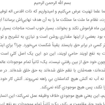
بسم الله الرحمن الرحيم
شما علما تهنيت عرض مي‌کنيم و اميدواريم که ذات اقدس اله توفي
نظام ما ملت ما مملکت ما را به آن هدف نهايي‌اش برساند! اي
ر اين ماه فراموش نکند و بخواند، بسيار خوب است؛ مناجات بسيار ب
 بود بعضي از اينها مقداري روشن است و نيازي به تشريح و توضي
 کسي در برابر حق بايستد يقيناً شکست مي‌خورد. چرا؟ براي ا
ت به نفع اويند حامي اويند، اين دو. اين يک اصل کلي است ب
ن خود حق از بين رفتني نيست، يک؛ ثانياً تمام موجودات عالم ب
اند؛ همه‌شان با نظم خلق شده‌اند به حق خلق شده‌اند. در صدر
نه آب نه آتش هيچ کدامشان بي راهه نمي‌روند. آتش کار خودش 
 نکند، پس هيچ موجودي گناه نمي‌کند.
رديم، اين يعني هيچ موجودي خلاف وظيفه عمل نمي‌کند؛ اين انسا
ا خود حق مقاومت مي‌کند، يک؛ ثانياً تمام موجودات به نفع اين 