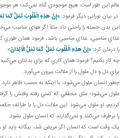
عالَم اين ‌طور است. هيچ موجودي گناه نمي‌کند؛ هر موجو
در بيان نورانی ديگر فرمود:
«إِنَّ هذِهِ الْقُلُوبَ تَمَلُّ كَمَا تَمَلّ
اين بدن خسته را راحتي داد مثلاً اگر هواي مناسب مي‌خ
غذاي مناسبي، غذاي مناسبي باشد، فرمود همان ‌طوري که ب
را درمان کرد:
«إِنَّ هذِهِ الْقُلُوبَ تَمَلُّ كَمَا تَمَلُّ الْاَبْدَانُ
».
چه کار بکنيم؟ فرمود همان ‌کاري که براي بدنتان مي‌کن
براي دل و دل ملول را از ملالت بيرون مي‌آورد.
چطور انسان ملول مي‌شود، با اينکه به حسب ظاهر دارد کار
ملول مي‌شود؛ مثل محققي که کسي رفته وقتش را گرفته 
کرديم، او ملول مي‌شود. اين ملالت دل را با طرائف حکمت
را برطرف مي‌کنند و نمي‌گذارند که انسان ملول بشود.
يک وقت است که انسان اگر مريض شد، بيگانه بايد او 