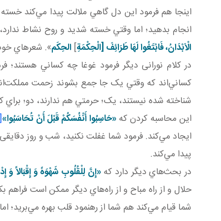
اينجا هم فرمود اين دل گاهي ملالت پيدا مي‌کند خسته 
انجام بدهيد؛ اما وقتي خسته شديد و روح نشاط ندارد، 
الْاَبْدَانُ، فَابْتَغُوا لَهَا طَرَائِفَ [الْحِكْمَةِ
]
الحِکَم
». شعرهاي خوب
در کلام نورانی ديگر فرمود غوغا چه کساني هستند؛ فر
کساني‌اند که وقتي يک جا جمع بشوند زحمت مملکت‌اند
شناخته شده نيستند، يک؛ حرمتي هم ندارند، دو؛ براي کسي
اين محاسبه کردن که
«حَاسِبُوا أَنْفُسَكُمْ قَبْلَ أَنْ تُحَاسَبُوا»
[4]
ايجاد مي‌کند. فرمود شما غفلت نکنيد، شب و روز دقايقی 
پيدا مي‌کند.
در بحث‌هاي ديگر دارد که
«إِنَّ لِلْقُلُوبِ شَهْوَهً وَ إِقْبَالاً وَ إِدْب
حلال و از راه مباح و از راه‌هاي ديگر ممکن است فراهم 
شما قيام مي‌کند هم شما از رهنمود قلب بهره مي‌بريد؛ ا