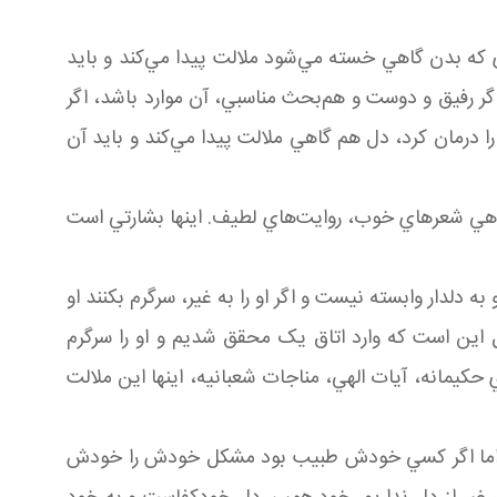
که بدن گاهي خسته مي‌شود ملالت پيدا مي‌کند و بايد
گر رفيق و دوست و هم‌بحث مناسبي، آن موارد باشد، اگر
ا درمان کرد، دل هم گاهي ملالت پيدا مي‌کند و بايد آن
 گاهي شعرهاي خوب، روايت‌هاي لطيف. اينها بشارتي است
دلدار وابسته نيست و اگر او را به غير، سرگرم بکنند او
 اين است که وارد اتاق يک محقق شديم و او را سرگرم
حکيمانه، آيات الهي، مناجات شعبانيه، اينها اين ملالت
ند؛ اما اگر کسي خودش طبيب بود مشکل خودش را خودش