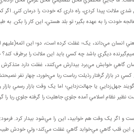
کفاست. ما جايي محضري محل تصميمي محل عزمي محل اراده‌اي غ
ل شدي ملالت پيدا کردي، راه داري که خودت را درمان کني. اگ
الجه خودت را به عهده بگير؛ تو بلد هستي، اين کار را بکن. به 
عني انسان مي‌داند، يک؛ غفلت کرده است، دو؛ اين ائمه(عليهم ال
م‌گيرنده ديگري باشد چه کسي بايد اين ملالت را برطرف کند؟ 
سان گاهي خوابش مي‌برد بيدارش مي‌کنند، غفلت دارد متذکرش مي‌ک
ي در بازار گرفتار رذيلت رباست ربا مي‌خورد، چهار نفر نصيحتش
مي‌گويند جهل‌زدايي يا جهالت‌زدايي؛ اما يک وقت بازار رسمي ب
ظير نظام اسلامي آمده جلوي جاهليت را گرفته جلوي ربا را گرفت
است و اگر يک وقت هم خوابيد، اين را مي‌شود بيدار کرد. فرمود
 اين قلب گاهي مي‌خوابد گاهي غفلت مي‌کند؛ ولي خودش طبيب 