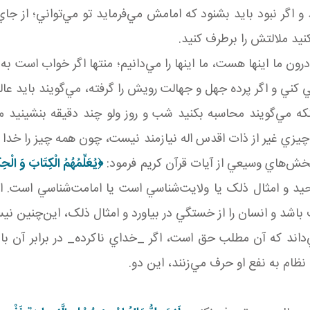
 و اگر نبود بايد بشنود که امامش مي‌فرمايد تو مي‌تواني؛ از ج
د ملالتش را برطرف کنيد.
ون ما اينها هست، ما اينها را مي‌دانيم؛ منتها اگر خواب است به 
ي کني و اگر پرده جهل و جهالت رويش را گرفته، مي‌گويند بايد عا
که مي‌گويند محاسبه بکنيد شب و روز ولو چند دقيقه بنشينيد 
ير از ذات اقدس اله نيازمند نيست، چون همه چيز را خدا به ا
بخش‌هاي وسيعي از آيات قرآن کريم فرمود:
﴿
يُعَلِّمُهُمُ الْكِتَابَ وَ الْحِ
و امثال ذلک يا ولايت‌شناسي است يا امامت‌شناسي است. اينه
د و انسان را از خستگي در بياورد و امثال ذلک، اين‌چنين ني
اند که آن مطلب حق است، اگر _خداي ناکرده_ در برابر آن با
ام به نفع او حرف مي‌زنند، اين دو.