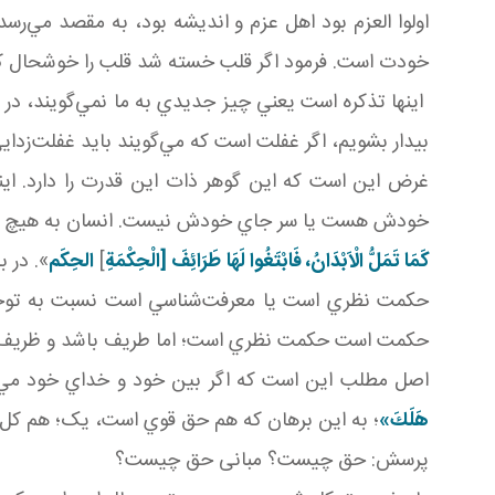
اولوا العزم بود اهل عزم و انديشه بود، به مقصد مي‌رسد
خودت است. فرمود اگر قلب خسته شد قلب را خوشحال کني
اينها تذکره است يعني چيز جديدي به ما نمي‌گويند، در در
بيدار بشويم، اگر غفلت است که مي‌گويند بايد غفلت‌زداي
غرض اين است که اين گوهر ذات اين قدرت را دارد. اين
خودش هست يا سر جاي خودش نيست. انسان به هيچ چيزي غ
كَمَا تَمَلُّ الْاَبْدَانُ، فَابْتَغُوا لَهَا طَرَائِفَ [الْحِكْمَةِ
]
الحِکَم
». در 
حکمت نظري است يا معرفت‌شناسي است نسبت به توحيد 
حکمت است حکمت نظري است؛ اما طريف باشد و ظريف باش
اصل مطلب اين است که اگر بين خود و خداي خود مي‌د
هَلَكَ»
؛ به اين برهان که هم حق قوي است، يک؛ هم کل نظ
پرسش: حق چيست؟ مبانی حق چيست؟