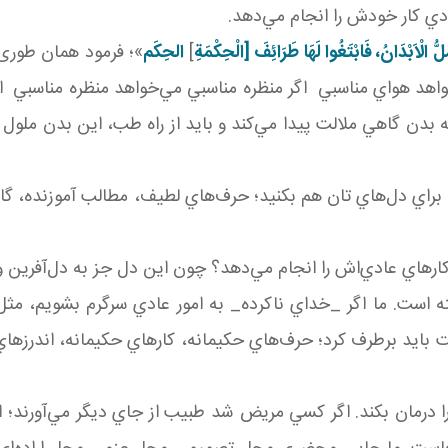
دي کار خودش را انجام مي‌دهد.
ُ الْاَبْدَانُ، فَابْتَغُوا لَهَا طَرَائِفَ [الْحِكْمَةِ
]
الحِکَم
»؛ فرمود همان طوری 
واهد هواي مناسبي اگر منظره مناسبي مي‌خواهد منظره مناسبي ا
دن گاهي ملالت پيدا مي‌کند و بايد از راه طب، اين بدن ملول ر
يد براي دل‌هاي تان هم بکنيد؛ حرف‌هاي لطيف، مطالب آموزنده،
هاي عادي‌اش را انجام مي‌دهد؟ چون اين دل جز به دل‌آفرين و به 
است. ما اگر _خداي ناکرده_ به امور عادي سرگرم بشويم، مثل
 بايد برطرف کرد؛ حرف‌هاي حکيمانه، کارهاي حکيمانه، اندرز‌هاي 
را درمان بکند. اگر کسي مريض شد طبيب از جاي ديگر مي‌آور