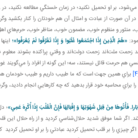
مي‌شود، بر او تحميل نکنيد؛ در زمان خستگي مطالعه نکنيد، در 
در آن صورت از عبادت و امثال آن هم خودتان را کنار بکشيد وگر
، منثور و منظوم خوب، مضمون خوب، مناظر خوب، حرم‌هاي اهل 
مود:
«هُمُ الَّذِينَ إِذَا اجْتَمَعُوا غَلَبُوا وَ إِذَا تَفَرَّقُوا لَمْ يُعْرَفُوا»؛
اينها 
 زحمت ملت‌اند زحمت دولت‌اند و وقتي پراکنده بشوند معلوم ن
 هم حرمت قائل نيستند، سه؛ اين ‌گونه از افراد را مي‌گويند غوغ
براي همين جهت است که ما طبيب داريم و طبيب خودمان هستي
را براي محاسبه خود قرار بدهيد که چه کارهايي انجام داديد، وگر
َارا
.
فَأْتُوهَا مِنْ قِبَلِ شَهْوَتِهَا وَ إِقْبَالِهَا فَإِنَّ الْقَلْبَ إِذَا أُکْرِهَ عَمِي»
؛ دل
بکند. اگر شما موفق شديد حلال‌شناسي کرديد و از راه حلال اين ق
ما اگر چيزي را بر قلب تحميل کرديد عبادتي را بر او تحميل کرديد