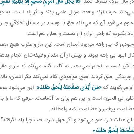
ر مال مردم تصرف نکند:
«لَا يَحِلُّ مَالُ امْرِئٍ مُسْلِمٍ إِلَّا بِطِيبَةِ نَفْس
مي‌داند حرف نزند و فقط سؤال علمي بکند و اگر بلد است، به د
علوم مي‌شود آن که مي‌داند حق با اوست. در مسائل اخلاقي چيز
ياد بگيريم که راهي برای آن هست و آسان‌ هم است.
ودي که بي راهه مي‌رود انسان است. اين مار و عقرب هيچ معصيت 
اينها بي راهه بروند و بيش از آن مقدار وظيفه‌شان انجام بده
 نيست، انجام نمي‌دهد. نه کلب گناه مي‌کند نه مار و عقرب گ
ي چرندگي خلق کردند. هيچ موجودي گناه نمي‌کند مگر انسان؛ بالايي‌
و مي‌گويند که
«مَنْ أَبْدَى صَفْحَتَهُ لِلْحَقِّ هَلَكَ»
. اين مي‌شود موع
الي الحق» است و اين هم برای ما آشناست. حرفي که ما را به خ
عظ است پيغمبر واعظ است ائمه واعظ‌اند.
غفلت دارد عفو مي‌شود و اگر جهل دارد، خب چرا ياد نگرفته؟ ا
فْحَتَهُ لِلْحَقِّ هَلَكَ»
.