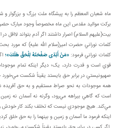
ماه شعبان المعظم را به پيشگاه ملت بزرگ و بزرگوار و 
برکت مواليد مقدس اين ماه مخصوصاً وجود مبارک حضرت، 
بيت(عليهم السلام) اصرار داشتند اگر آدم بتواند لااقل د
کلمات نوراني حضرت امير(سلام الله عليه) که مورد بحث
کلمات نوراني فرمود:
«مَنْ أَبْدَى صَفْحَتَهُ لِلْحَقِّ هَلَكَ»؛
اگر
قوي است و قدرت دارد، يک؛ ديگر اينکه تمام موجودا
صهيونيستي در برابر حق بايستد يقيناً شکست مي‌خورد چو
همه موجودات به نحو صراط مستقيم و به حق آفريده شده‌
است که گاهي بيراهه مي‌رود، وگرنه نه آسمان نه زمين 
مي‌کند. هيچ موجودي نيست که تخلف بکند کار خودش را
اينکه فرمود ما آسمان و زمين و بينهما را به حق خلق ک
اگر کسي در برابر حق بايستد يقيناً شکست مي‌خورد، زير