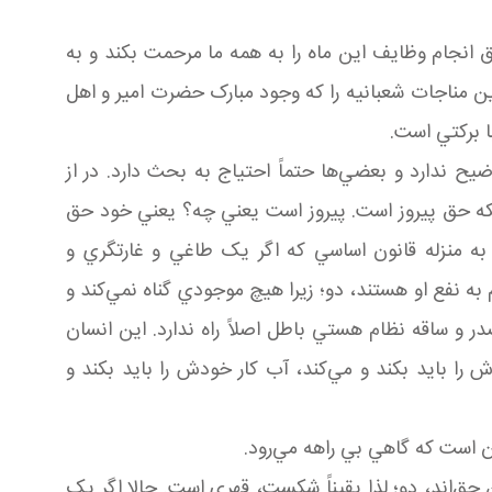
ق انجام وظايف اين ماه را به همه ما مرحمت بکند و به
ن مناجات شعبانيه را که وجود مبارک حضرت امير و اهل
ا برکتي است.
ح ندارد و بعضي‌ها حتماً احتياج به بحث دارد. در از
ينکه حق پيروز است. پيروز است يعني چه؟ يعني خود حق
ه منزله قانون اساسي که اگر يک طاغي و غارتگري و
ه نفع او هستند، دو؛ زيرا هيچ موجودي گناه نمي‌کند و
 و ساقه نظام هستي باطل اصلاً راه ندارد. اين انسان
را بايد بکند و مي‌کند، آب کار خودش را بايد بکند و
ن است که گاهي بي راهه مي‌رود.
حق‌اند، دو؛ لذا يقيناً شکست، قهري است. حالا اگر يک