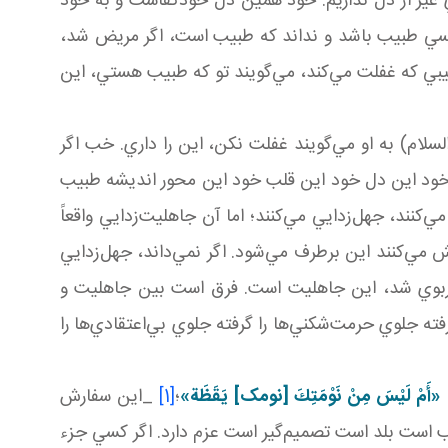
ير از دل نداريم. خود همين دل خودکفاست و به خود
ر کسي طبيب باشد و نداند که طبيب است، اگر مريض شد،
طبيبي که غفلت مي‌کند، مي‌گويند تو که طبيب هستي، اين
سلام) به او مي‌گويند غفلت نکن، اين را داري. خب اگر
خود اين دل خود اين قلب خود اين محور انديشه طبيب
نند، جهل‌زدايي مي‌کنند؛ اما آن جاهليت‌زدايي واقعاً
 مي‌کنند اين برطرف مي‌شود. اگر نمي‌داند، جهل‌زدايي
ازار ربوي شد، اين جاهليت است. فرق است بين جاهليت و
ه جلوي حرمت‌شکني‌ها را گرفته جلوي بي‌اعتقادي‌ها را
:
«أَمْ لَيْسَ مِنْ نَوْمَتِكَ‏ [نومک] يَقَظَة»
؛
[1]
_اين سفارش
است بلد است تصميم‌گير است عزم دارد. اگر کسي جزء