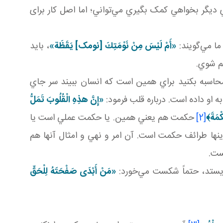
اي ديگر بخواهي کمک بگيري مي‌تواني؛ اما اصل کار برای
ما مي‌گويند:
«أَمْ لَيْسَ مِنْ نَوْمَتِكَ‏ [نومک] يَقَظَة»
، بايد
لم شوي.
محاسبه بکنيد براي همين است که انسان ببيند سر جاي
و داده است. درباره قلب فرمود:
«إِنَّ هذِهِ الْقُلُوبَ تَمَلُّ
كْمَةَ
﴾
[2]
حکمت هم يعني همين. يا حکمت عملي است يا
ا طرائف حکمت است. آن امر و نهي و امثال آنها هم
ست.
يستد، حتماً شکست مي‌خورد:
«مَنْ أَبْدَى صَفْحَتَهُ لِلْحَقِّ