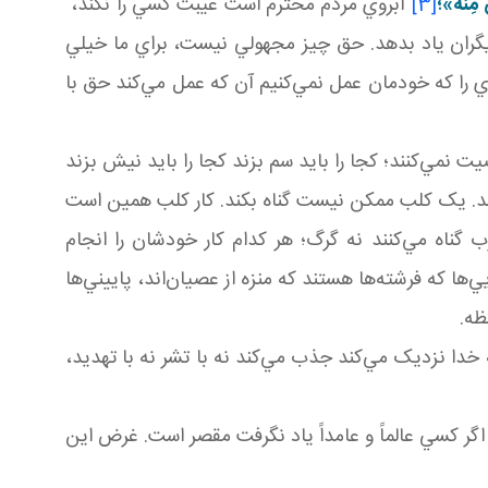
ٍ مِنْهُ»؛
[3]
آبروي مردم محترم است غيبت کسي را نکند،
يگران ياد بدهد. حق چيز مجهولي نيست، براي ما خيلي
ي را که خودمان عمل نمي‌کنيم آن که عمل مي‌کند حق با
نمي‌کنند؛ کجا را بايد سم بزند کجا را بايد نيش بزند
ند. يک کلب ممکن نيست گناه بکند. کار کلب همين است
ناه مي‌کنند نه گرگ؛ هر کدام کار خودشان را انجام
ها که فرشته‌ها هستند که منزه از عصيان‌اند، پاييني‌ها
ظه.
دا نزديک مي‌کند جذب مي‌کند نه با تشر نه با تهديد،
گر کسي عالماً و عامداً ياد نگرفت مقصر است. غرض اين