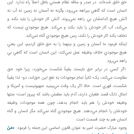
حق خلق شده‌اند. در صدر و ساقه نظام هستي باطل اصلاً راه ندارد. اين
انسان است که گاهي بيراهه مي‌رود، وگرنه نه آسمان نه زمين نه آب نه
آتش هيچ کدامشان بي راهه نمي‌روند. آتش کار خودش را بايد بکند و
مي‌کند، آب کار خودش را بايد بکند و مي‌کند. هيچ موجودي نيست که
تخلف بکند کار خودش را نکند، پس هيچ موجودي گناه نمي‌کند.
اينکه فرمود ما آسمان و زمين و بينهما را به حق خلق کرديم، اين يعني
هيچ موجودي خلاف وظيفه عمل نمي‌کند؛ اين انسان است که گاهي بي
راهه مي‌رود.
اگر کسي در برابر حق بايستد يقيناً شکست مي‌خورد، زيرا خود حق
مقاومت مي‌کند، يک؛ ثانياً تمام موجودات به نفع اين حق‌اند، دو؛ لذا يقيناً
شکست، قهري است. حالا اگر يک وقت مي‌بينيد صهيونيست و آمريکا و
امثال ذلک قصد طغيان دارند، آدم بايد مطمئن باشد که پيروز است؛ منتها
وظيفه خودش را هم بايد انجام بدهد، چون همه موجودات وظيفه
خودشان را انجام مي‌دهند. هيچ موجودي گناه نمي‌کند مگر انسان و گناه
انسان هم به چند قسمت است.
وجود مبارک حضرت امير به عنوان قانون اساسي اين جمله را فرمود:
«مَنْ