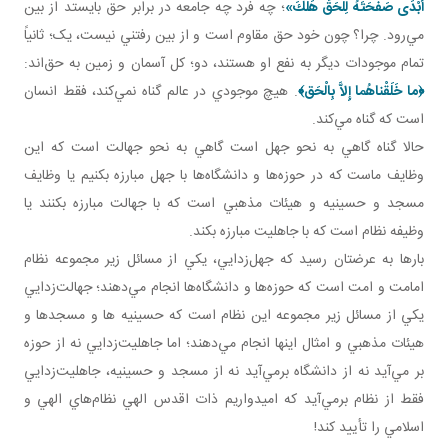
أَبْدَى صَفْحَتَهُ لِلْحَقِّ هَلَكَ»
؛ چه فرد چه جامعه در برابر حق بايستد از بين
مي‌رود. چرا؟ چون خود حق مقاوم است و از بين رفتني نيست، يک؛ ثانياً
تمام موجودات ديگر به نفع او هستند، دو؛ کل آسمان و زمين به حق‌اند:
﴿
ما خَلَقْناهُما إِلاَّ بِالْحَق‏
﴾
. هيچ موجودي در عالم گناه نمي‌کند، فقط انسان
است که گناه مي‌کند.
حالا گناه گاهي به نحو جهل است گاهي به نحو جهالت است که اين
وظايف ماست که در حوزه‌ها و دانشگاه‌ها با جهل مبارزه بکنيم يا وظايف
مسجد و حسينيه و هيئات مذهبي است که با جهالت مبارزه بکنند يا
وظيفه نظام است که با جاهليت مبارزه بکند.
بارها به عرضتان رسيد که جهل‌زدايي، يکي از مسائل زير مجموعه نظام
امامت و امت است که حوزه‌ها و دانشگاه‌ها انجام مي‌دهند؛ جهالت‌زدايي
يکي از مسائل زير مجموعه اين نظام است که حسينيه ها و مسجدها و
هيئات مذهبي و امثال اينها انجام مي‌دهند؛ اما جاهليت‌زدايي نه از حوزه
بر مي‌آيد نه از دانشگاه برمي‌آيد نه از مسجد و حسينيه، جاهليت‌زدايي
فقط از نظام برمي‌آيد که اميدواريم ذات اقدس الهي نظام‌هاي الهي و
اسلامي را تأييد کند!