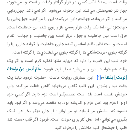
وقت است _معاذ الله_ کسي در بازار گرفتار رذيلت رباست ربا مي‌خورد،
چهار نفر نصيحتش مي‌کنند اين برطرف مي‌شود. اگر نمي‌داند، جهل‌زدايي
مي‌کنند و اگر مي‌داند، جهالت‌زدايي مي‌کنند؛ اين را مي‌گويند جهل‌زدايي يا
جهالت‌زدايي؛ اما يک وقت بازار رسمي بازار ربوي شد، اين جاهليت است.
فرق است بين جاهليت و جهل، فرق است بين جاهليت و جهالت. نظام
امامت و امت نظير نظام اسلامي آمده جلوي جاهليت را گرفته جلوي ربا را
گرفته جلوي حرمت‌شکني‌ها را گرفته جلوي بي‌اعتقادي‌ها را گرفته است.
خود قلب اين قدرت را دارد که دريابد منتها تذکره لازم است و اگر يک
وقت هم خوابيد، اين را مي‌شود بيدار کرد. فرمود:
«أَمْ لَيْسَ مِنْ نَوْمَتِكَ‏
[نومک] يَقَظَة»
؛
[1]
_اين سفارش روايات ماست_ حضرت فرمود نبايد يک
وقت بيدار بشوي. اين قلب گاهي مي‌خوابد گاهي غفلت مي‌کند؛ ولي
خودش طبيب است بلد است تصميم‌گير است عزم دارد. اگر کسي جزء
اولوا العزم بود اهل عزم و انديشه بود، به مقصد مي‌رسد و اگر نبود بايد
بشنود که امامش مي‌فرمايد تو مي‌تواني؛ از جاي ديگر بخواهي کمک
بگيري مي‌تواني؛ اما اصل کار برای خودت است. فرمود اگر قلب خسته شد
قلب را خوشحال کنيد ملالتش را برطرف کنيد.