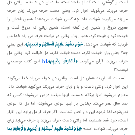
است و گوشتي است که از ما جداست، ما همان دل هستيم. وقتي دل
حرف مي‌زند مي‌گويند اقرار کرد، وقتي دست حرف مي‌زند زبان حرف
مي‌زند مي‌گويند شهادت داد. چه کسي شهادت مي‌دهد؟ همين فحش را
همين دروغ را همين زبان گفته است، همين زباني که دروغ گفت و
خيانت کرد و غيبت کرد، همين زبان وقتي در قيامت حرف می زند خدا می
فرمايد که شهادت مي‌دهد:
﴿
يَوْمَ تَشْهَدُ عَلَيْهِمْ أَلْسِنَتُهُمْ وَ أَيْديهِمْ
﴾
. اين يعني
چه؟ يعني زبان خيانت نکرد، دست خيانت نکرد، دل خيانت کرد. وقتي دل
حرف مي‌زند، قرآن مي‌گويد:
﴿
فَاعْتَرَفُوا بِذَنْبِهِم
﴾
.
[7]
اين کتاب بوسيدني
نيست؟!
انسانيت انسان به همان دل است. وقتي دل حرف مي‌زند خدا مي‌گويد
اين اقرار کرد، وقتي دست و پا و زبان حرف مي‌زنند مي‌گويد شهادت داد.
معلوم مي‌شود اينها بيگانه هستند، اينها مرتب عوض مي‌شوند؛ کسي که
صد سال عمر مي‌کند چندين بار اينها عوض مي‌شوند؛ اما دل که عوض
نمي‌شود، لذا فرمود اين دل اصل شماست. اگر حرف از دل برآيد اين اقرار
است، خود شما هستيد؛ اما وقتي دست حرف مي‌زند پا حرف مي‌زند زبان
حرف مي‌زند، شهادت است:
﴿
يَوْمَ تَشْهَدُ عَلَيْهِمْ أَلْسِنَتُهُمْ وَ أَيْديهِمْ وَ أَرْجُلُهُمْ
بِما