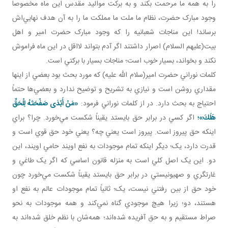
را به همه ما مرحمت بکند و به برکت مواليد مقدس اين ماه مخصوصاً
وجود مبارک حضرت، نظام ما ملت ما مملکت ما را به آن هدف نهايي‌اش
برساند! اين مناجات شعبانيه را که وجود مبارک حضرت امير و اهل
بيت(عليهم السلام) اصرار داشتند اگر آدم بتواند لااقل در اين ماه فراموش
نکند و بخواند، بسيار خوب است؛ مناجات بسيار با برکتي است.
کلمات نوراني حضرت امير(سلام الله عليه) که مورد بحث بود بعضي از اينها
مقداري روشن است و نيازي به تشريح و توضيح ندارد و بعضي‌ها حتماً
احتياج به بحث دارد. در از کلمات نوراني فرمود:
«مَنْ أَبْدَى صَفْحَتَهُ لِلْحَقِّ
هَلَكَ»؛
اگر کسي در برابر حق بايستد يقيناً شکست مي‌خورد. چرا؟ براي
اينکه حق پيروز است. پيروز است يعني چه؟ يعني خود حق قوي است و
قدرت دارد، يک؛ ديگر اينکه تمام موجودات به نفع اويند حامي اويند، اين
دو. اين يک اصل کلي است به منزله قانون اساسي که اگر يک طاغي و
غارتگري و صهيونيستي در برابر حق بايستد يقيناً شکست مي‌خورد چون
خود حق از بين رفتني نيست، يک؛ ثانياً تمام موجودات عالم به نفع او
هستند، دو؛ زيرا هيچ موجودي گناه نمي‌کند و همه موجودات به نحو
صراط مستقيم و به حق آفريده شده‌اند؛ همه‌شان با نظم خلق شده‌اند به