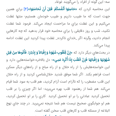
سه؛ اين ‌گونه از افراد را مي‌گويند غوغاء.
اين محاسبه کردن که
«حَاسِبُوا أَنْفُسَكُمْ قَبْلَ أَنْ تُحَاسَبُوا»
[4]
براي همين
جهت است که ما طبيب داريم و طبيب خودمان هستيم؛ منتها غفلت
مي‌کنيم و اين غفلت براي ما مزاحمت ايجاد مي‌کند. فرمود شما غفلت
نکنيد، شب و روز دقايقی را براي محاسبه خود قرار بدهيد که چه کارهايي
انجام داديد، وگرنه اگر _خداي ناکرده_ غفلت پيدا کرديد اين غفلت ادامه
پيدا مي‌کند.
در بحث‌هاي ديگر دارد که
«إِنَّ لِلْقُلُوبِ شَهْوَهً وَ إِقْبَالاً وَ إِدْبَارا
.
فَأْتُوهَا مِنْ قِبَلِ
شَهْوَتِهَا وَ إِقْبَالِهَا فَإِنَّ الْقَلْبَ إِذَا أُکْرِهَ عَمِي»
؛ دل بالاخره خواسته‌هايي دارد و
اين خواسته‌هايش را از راه حلال و از راه مباح و از راه‌هاي ديگر ممکن
است فراهم بکند. اگر شما موفق شديد حلال‌شناسي کرديد و از راه حلال
اين قلب مضطرب را که ناآرام است آرام کرديد، هم قلب به سود شما قيام
مي‌کند هم شما از رهنمود قلب بهره مي‌بريد؛ اما اگر چيزي را بر قلب
تحميل کرديد عبادتي را بر او تحميل کرديد کاري را بر او تحميل کرديد،
هم او جوابگوي صحيح نيست هم شما نتيجه نمي‌بريد. در چند جاي نهج
البلاغه از مسئله قلب و کارهاي قلب سخن گفته است.