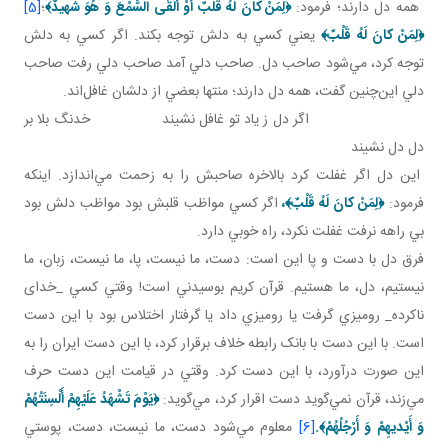
همه دل دارند؛ فرمود:
﴿
لِمَنْ كانَ لَهُ قَلْبٌ أَوْ أَلْقَی السَّمْعَ وَ هُوَ شَهيدٌ
﴾
؛
[5]
﴿
لِمَنْ كانَ لَهُ قَلْبٌ
﴾
يعني کسي به دلش توجه بکند. اگر کسي به دلش
توجه کرد، مي‌شود صاحب دل. صاحب دلي آمد صاحب دلي رفت صاحب
دلي اين‌چنين گفت، همه دل دارند؛ منتها بعضي از دلشان غافل‌اند.
اگر دل ز ياد تو غافل نشيند خدنگ بلا بر
دل دل نشيند
اين دل اگر غفلت کرد بالاخره صاحبش را به زحمت مي‌اندازد. اينکه
فرمود:
﴿
لِمَنْ كانَ لَهُ قَلْبٌ
﴾
،
اگر کسي مواظب قلبش بود مواظب دلش بود
بي راهه نرفت غفلت نکرد، راه خوبي دارد.
فرق دل با دست و پا اين است: دست، ما نيست، پا، ما نيست، زبان، ما
نيستيم، دل، ما هستيم. قرآن کريم بوسيدني است! وقتي کسي _خدای
ناکرده_ روميزي گرفت يا روميزي داد يا گرفتار اختلاس بود با اين دست
است. با اين دست با بانک رابطه خلاف برقرار کرد، با اين دست ايران را به
اين صورت درآورد، با اين دست کرد. وقتي در قيامت اين دست حرف
مي‌زند، قرآن نمي‌گويد دست اقرار کرد، مي‌گويد:
﴿
يَوْمَ تَشْهَدُ عَلَيْهِمْ أَلْسِنَتُهُمْ
وَ أَيْديهِمْ وَ أَرْجُلُهُمْ
﴾.
[6]
معلوم مي‌شود دست، ما نيست، دست، پوستي