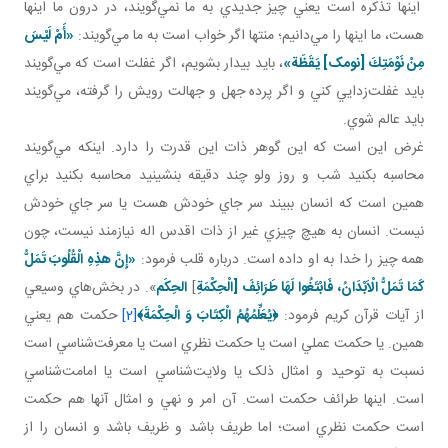
اينها تذکره است يعني چيز جديدي به ما نمي‌گويند، در درون ما اينها
هست، ما اينها را مي‌دانيم؛ منتها اگر خواب است به ما مي‌گويند:
«أَمْ لَيْسَ
مِنْ نَوْمَتِكَ‏ [نومک] يَقَظَة»
، بايد بيدار بشويم، اگر غفلت است که مي‌گويند
بايد غفلت‌زدايي کني و اگر پرده جهل و جهالت رويش را گرفته، مي‌گويند
بايد عالم شوي.
غرض اين است که اين گوهر ذات اين قدرت را دارد. اينکه مي‌گويند
محاسبه بکنيد شب و روز ولو چند دقيقه بنشينيد محاسبه بکنيد براي
همين است که انسان ببيند سر جاي خودش هست يا سر جاي خودش
نيست. انسان به هيچ چيزي غير از ذات اقدس اله نيازمند نيست، چون
همه چيز را خدا به او داده است. درباره قلب فرمود:
«إِنَّ هذِهِ الْقُلُوبَ تَمَلُّ
كَمَا تَمَلُّ الْاَبْدَانُ، فَابْتَغُوا لَهَا طَرَائِفَ [الْحِكْمَةِ
]
الحِکَم
». در بخش‌هاي وسيعي
از آيات قرآن کريم فرمود:
﴿
يُعَلِّمُهُمُ الْكِتَابَ وَ الْحِكْمَةَ
﴾
[2]
حکمت هم يعني
همين. يا حکمت عملي است يا حکمت نظري است يا معرفت‌شناسي است
نسبت به توحيد و امثال ذلک يا ولايت‌شناسي است يا امامت‌شناسي
است. اينها طرائف حکمت است. آن امر و نهي و امثال آنها هم حکمت
است حکمت نظري است؛ اما طريف باشد و ظريف باشد و انسان را از