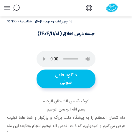
جلسه درس اخلاق (1404/11/01) - دفتر
چهارشنبه 01 بهمن 1404
شناسه:
7694628
جلسه درس اخلاق (1404/11/01)
دانلود فایل
صوتی
أعوذ بالله من الشيطان الرجيم
بسم الله الرحمن الرحيم
ماه شعبان المعظم را به پيشگاه ملت بزرگ و بزرگوار و شما علما تهنيت
عرض مي‌کنيم و اميدواريم که ذات اقدس اله توفيق انجام وظايف اين ماه