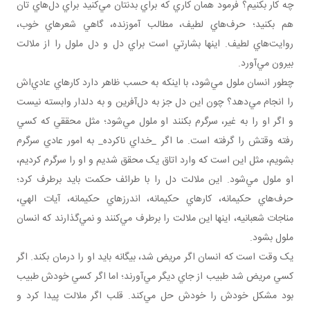
چه کار بکنيم؟ فرمود همان ‌کاري که براي بدنتان مي‌کنيد براي دل‌هاي تان
هم بکنيد؛ حرف‌هاي لطيف، مطالب آموزنده، گاهي شعرهاي خوب،
روايت‌هاي لطيف. اينها بشارتي است براي دل و دل ملول را از ملالت
بيرون مي‌آورد.
چطور انسان ملول مي‌شود، با اينکه به حسب ظاهر دارد کارهاي عادي‌اش
را انجام مي‌دهد؟ چون اين دل جز به دل‌آفرين و به دلدار وابسته نيست
و اگر او را به غير، سرگرم بکنند او ملول مي‌شود؛ مثل محققي که کسي
رفته وقتش را گرفته است. ما اگر _خداي ناکرده_ به امور عادي سرگرم
بشويم، مثل اين است که وارد اتاق يک محقق شديم و او را سرگرم کرديم،
او ملول مي‌شود. اين ملالت دل را با طرائف حکمت بايد برطرف کرد؛
حرف‌هاي حکيمانه، کارهاي حکيمانه، اندرز‌هاي حکيمانه، آيات الهي،
مناجات شعبانيه، اينها اين ملالت را برطرف مي‌کنند و نمي‌گذارند که انسان
ملول بشود.
يک وقت است که انسان اگر مريض شد، بيگانه بايد او را درمان بکند. اگر
کسي مريض شد طبيب از جاي ديگر مي‌آورند؛ اما اگر کسي خودش طبيب
بود مشکل خودش را خودش حل مي‌کند. قلب اگر ملالت پيدا کرد و