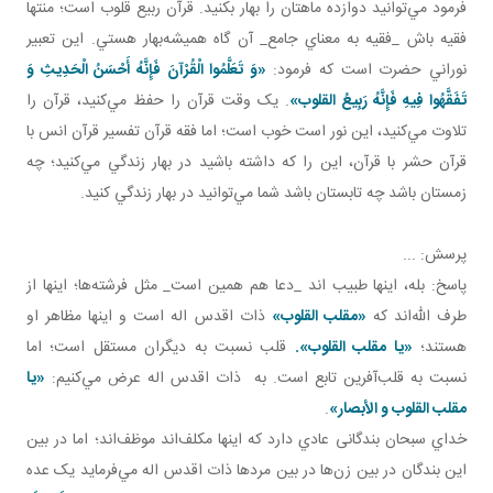
فرمود مي‌توانيد دوازده ماهتان را بهار بکنيد. قرآن ربيع قلوب است؛ منتها
فقيه باش _فقيه به معناي جامع_ آن گاه هميشه‌بهار هستي. اين تعبير
نوراني حضرت است که فرمود:
«وَ تَعَلَّمُوا الْقُرْآنَ فَإِنَّهُ أَحْسَنُ الْحَدِيثِ وَ
تَفَقَّهُوا فِيهِ فَإِنَّهُ رَبِيعُ القلوب»
. يک وقت قرآن را حفظ مي‌کنيد، قرآن را
تلاوت مي‌کنيد، اين نور است خوب است؛ اما فقه قرآن تفسير قرآن انس با
قرآن حشر با قرآن، اين را که داشته باشيد در بهار زندگي مي‌کنيد؛ چه
زمستان باشد چه تابستان باشد شما مي‌توانيد در بهار زندگي کنيد.
پرسش: ...
پاسخ: بله، اينها طبيب اند _دعا هم همين است_ مثل فرشته‌ها؛ اينها از
طرف الله‌اند که
«مقلب القلوب»
ذات اقدس اله است و اينها مظاهر او
هستند؛
«يا مقلب القلوب».
قلب نسبت به ديگران مستقل است؛ اما
نسبت به قلب‌آفرين تابع است. به ذات اقدس اله عرض مي‌کنيم:
«يا
مقلب القلوب و الأبصار»
.
خداي سبحان بندگانی عادي دارد که اينها مکلف‌اند موظف‌اند؛ اما در بين
اين بندگان در بين زن‌ها در بين مردها ذات اقدس اله مي‌فرمايد يک عده