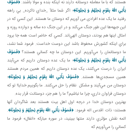
هستند که با ما معامله دوستانه دارند نه اينکه بنده و مولا باشند:
﴿فَسَوْفَ
يَأْتِي اللّهُ بِقَوْمٍ يُحِبُّهُمْ وَ يُحِبُّونَهُ
﴾
؛ اگر شما مثلاً _خداي ناکرده_ بي راهه
رفتيد ما يک عده افرادی می آوريم که دوستان ما هستند. اين کسي که در
اين جبهه‌ها اين‌ طور جنگ مي‌کند و در اين جنگ ده ساله و دوازده روزه و
امثال اينها هم بودند، دوستان الهي‌اند. کسي که حاضر است همه جا برود
براي اينکه کشورش محفوظ باشد اين دوست خداست. فرمود شما نشد،
ما دوستانمان را مي‌آوريم. اين دوستان ما چه کساني هستند؟
﴿فَسَوْفَ
يَأْتِي اللّهُ بِقَوْمٍ يُحِبُّهُمْ وَ يُحِبُّونَهُ
﴾
؛ ما يک عده دوستان داريم که مي‌آيند
ايران را درست مي‌کنند، يک عده دوستان داريم که همين مردم هستند
همين مسجدي‌ها هستند.
﴿فَسَوْفَ يَأْتِي اللّهُ بِقَوْمٍ يُحِبُّهُمْ وَ يُحِبُّونَهُ
﴾
؛
دوستان من مي‌آيند و مشکل نظام را حل مي‌کنند. ما بگوييم خدايا! تو که
دوستان فراوان داري، چرا ما نباشيم؟ ما را هم جزء دوستانت قرار بده.
بهترين دوستان خدا در درجه اول اهل بيت هستند بعد شاگردان آنها
هستند؛ ذات اقدس اله فرمود:
﴿فَسَوْفَ يَأْتِي اللّهُ بِقَوْمٍ يُحِبُّهُمْ وَ يُحِبُّونَهُ
﴾
.
ائمه نقش مؤثري دارند منتها ببينيد، در سوره مبارکه «انفال» فرمود ما
کساني را مي‌آوريم که