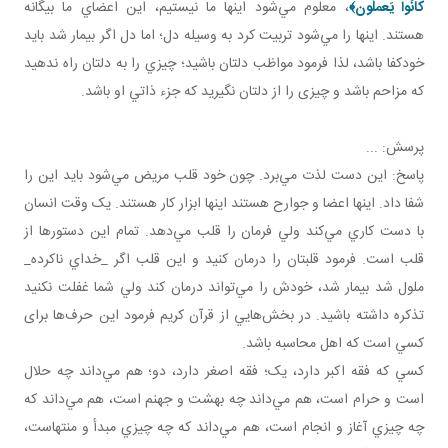
كانُوا يَعملُون
﴾
، معلوم مي‌شود اينها ما نيستيم، اين اعضاي ما بيگانه
هستند. اينها را مي‌شود تربيت کرد به وسيله دل؛ اما دل اگر بيمار شد بايد
خودکفا باشد، لذا فرمود مواظب دلتان باشيد؛ چيزي را به دلتان راه ندهيد
که مزاحم باشد و چيزی را از دلتان نگيريد که جزء ذاتي او باشد.
پرسش: ...
پاسخ: اين دست لذت مي‌برد. چون خود قلب مريض مي‌شود بايد اين را
شفا داد. اينها اعضا و جوارح هستند اينها ابزار کار هستند. يک وقت انسان
با دست کاري مي‌کند ولي فرمان را قلب مي‌دهد. تمام اين دستورها از
قلب است. فرمود قلبتان را درمان کنيد و اين قلب اگر _خداي ناکرده_
ملول شد بيمار شد، خودش را مي‌تواند درمان کند ولي شما غفلت نکنيد
تذکره داشته باشيد. در بخش‌هايي از قرآن کريم فرمود اين حرف‌ها برای
کسي است که اهل محاسبه باشد.
کسي که فقه اکبر دارد، يک؛ فقه اصغر دارد، دو؛ هم مي‌داند چه حلال
است و حرام است، هم مي‌داند چه بهشت و جهنم است، هم مي‌داند که
چه چيزي آغاز و انجام است، هم مي‌داند که چه چيزي مبدأ و منتهاست،