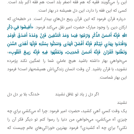
اين را مي‌گويند فقيه که هم فقه اصغر بلد است هم فقه اکبر بلد است.
کسی که اين فقه را دارد، اين دل هميشه در بهار است.
درباره قرآن فرمود که اين قرآن ربيع دل‌هاي بيدار است. در خطبه‌اي که
ارکان دين را وجود مبارک حضرت امير نقل مي‌کند فرمود:
«أَفِيضُوا فِي ذِكْرِ
اللهِ فَإِنَّهُ أَحْسَنُ الذِّكْرِ وَارْغَبُوا فِيَما وَعَدَ الْمُتَّقِينَ فَإِنَّ وَعْدَهُ أَصْدَقُ الْوَعْدِ
وَاقْتَدُوا بِهَدْيِ نَبِيِّكُمْ فَإِنَّهُ أَفْضَلُ الْهَدْی وَاسْتَنُّوا بِسُنَّتِهِ فَإِنَّهَا أَهْدَى السُّنَنِ
وَتَعَلَّمُوا الْقُرْآنَ فَإِنَّهُ أَحْسَنُ الْحَدِيثِ، وَتَفَقَّهُوا فِيهِ فَإِنَّهُ رَبِيعُ الْقُلُوبِ»
؛
مي‌خواهي بهار داشته باشيد هيچ عاملي شما را غمگين نکند پژمرده
نشويد، با قرآن باشيد. آن وقت انسان زندگي‌اش هميشه‌بهار است! فرمود
اين بهار شماست.
اگر دل ز ياد تو غافل نشيند خدنگ بلا بر دل دل
نشيند
يک وقت کسي آهي کشيد، حضرت امير فرمود: چرا آه مي‌کشي براي چه
چيزي آه مي‌کشي، مي‌خواهي من دنيا را رسوا کنم تو ديگر فکر آن را
نکني؟ براي چه آه کشيدي؟ فرمود بهترين خوراکي‌هاي عالم چيست که