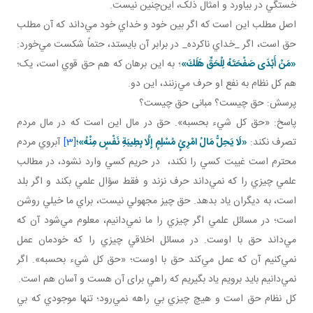
خستگي در بياورد و امثال ذلک، اين‌چنين نيست.
اصل مطلب اين است که اگر بين خود و خداي خود مي‌داند که آن مطلب
حق است، اگر _خداي ناکرده_ در برابر آن بايستد، حتماً شکست مي‌خورد:
«مَنْ أَبْدَى صَفْحَتَهُ لِلْحَقِّ هَلَكَ»
؛ به اين برهان که هم حق قوي است، يک؛
هم کل نظام به نفع او حرف مي‌زنند، اين دو.
پرسش: حق چيست؟ مبانی حق چيست؟
پاسخ: «حق کل شيء بحسبه». حق در مال اين است که در مال مردم
تصرف نکند:
«لَا يَحِلُّ مَالُ امْرِئٍ مُسْلِمٍ إِلَّا بِطِيبَةِ نَفْسٍ مِنْهُ»؛
[3]
آبروي مردم
محترم است غيبت کسي را نکند، در حريم کسي وارد نشود، در مطالب
علمي چيزي را که نمي‌داند حرف نزند و فقط سؤال علمي بکند و اگر بلد
است، به ديگران ياد بدهد. حق چيز مجهولي نيست، براي ما خيلي روشن
است؛ در مسائل علمي اگر چيزي را ما نمي‌دانيم، معلوم مي‌شود آن که
مي‌داند حق با اوست. در مسائل اخلاقي چيزي را که خودمان عمل
نمي‌کنيم آن که عمل مي‌کند حق با اوست؛ «حق کل شيء بحسبه». اگر
نمي‌دانيم بايد برويم ياد بگيريم که راهي برای آن هست و آسان‌ هم است.
کل نظام حق است و هيچ چيزي بي راهه نمي‌رود؛ تنها موجودي که بي