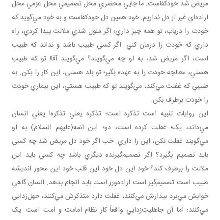
مريض شد خودکفاست. ما جايي محضري محل تصميمي محل عزمي محل
اراده‌اي غير از دل نداريم. خود همين دل خودکفاست و به خود مي‌گويد که
خودت را درياب، تو همه چيز داري؛ اگر ملول شدي ملالت پيدا کردي، راه
داري که خودت را درمان کني. اگر کسي طبيب باشد و نداند که طبيب
است، اگر مريض شد، به او چه مي‌گويند؟ مي‌گويند آقا! تو که طبيب
هستي، معالجه خودت را به عهده بگير؛ تو بلد هستي، اين کار را بکن. به
طبيبي که غفلت مي‌کند، مي‌گويند تو که طبيب هستي، اين بيماري خودت
را خودت برطرف بکن.
اين روايات تنبيه است تذکره است؛ تذکره يعني تذکره! يعني انسان
مي‌داند، يک؛ غفلت کرده است، دو؛ اين ائمه(عليهم السلام) به او
مي‌گويند غفلت نکن، اين را داري. خب اگر خود دل مريض شد چه کسي
بايد تصميم بگيرد؟ اگر تصميم‌گيرنده ديگري باشد چه کسي بايد اين
ملالت را برطرف کند؟ خود اين دل خود اين قلب خود اين محور انديشه
طبيب است تصميم‌گير است اراده‌ورز است بايد انجام بدهد. انسان گاهي
خوابش مي‌برد بيدارش مي‌کنند، غفلت دارد متذکرش مي‌کنند، جهل‌زدايي
مي‌کنند؛ اما آن جاهليت‌زدايي واقعاً کار نظام امامت و امت است. يک