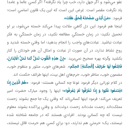
عفو مي‌شود و اگر جهل دارد، خب چرا ياد نگرفته؟ اگر کسي عالماً و عامداً
ياد نگرفت مقصر است. غرض اين است که اين يک قانون اساسي است؛
فرمود:
«مَنْ أَبْدَى صَفْحَتَهُ لِلْحَقِّ هَلَكَ»
.
اينجا هم فرمود اين دل گاهي ملالت پيدا مي‌کند خسته مي‌شود، بر او
تحميل نکنيد؛ در زمان خستگي مطالعه نکنيد، در زمان خستگي به فکر
عبادت نباشيد. عبادت‌هاي واجب را انجام بدهيد؛ اما وقتي خسته شديد و
روح نشاط ندارد، در آن صورت از عبادت و امثال آن هم خودتان را کنار
بکشيد وگرنه بهره صحيح نمي‌بريد:
«إِنَّ هذِهِ الْقُلُوبَ تَمَلُّ كَمَا تَمَلُّ الْاَبْدَانُ،
فَابْتَغُوا لَهَا طَرَائِفَ [الْحِكْمَةِ
]
الحِکَم
». شعرهاي خوب، منثور و منظوم خوب،
مضمون خوب، مناظر خوب، حرم‌هاي اهل بيت، اينها طرائف حکمت اند.
در کلام نورانی ديگر فرمود غوغا چه کساني هستند؛ فرمود:
«هُمُ الَّذِينَ إِذَا
اجْتَمَعُوا غَلَبُوا وَ إِذَا تَفَرَّقُوا لَمْ يُعْرَفُوا»؛
اينها را وجود مبارک حضرت امير
تعريف مي‌کند؛ فرمود اينها کساني‌اند که وقتي يک جا جمع بشوند زحمت
مملکت‌اند زحمت ملت‌اند زحمت دولت‌اند و وقتي پراکنده بشوند معلوم
نيست که چه کساني بودند. افرادي هستند که در جامعه شناخته شده
نيستند، يک؛ حرمتي هم ندارند، دو؛ براي کسي هم حرمت قائل نيستند،