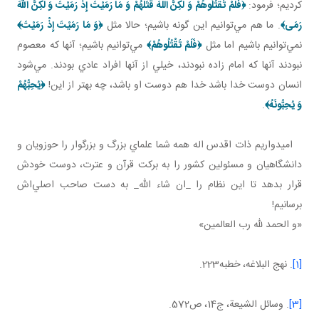
کرديم؛ فرمود:
﴿
فَلَمْ تَقْتُلُوهُمْ وَ لكِنَّ اللَّهَ قَتَلَهُمْ
وَ مَا رَمَيْتَ إِذْ رَمَيْتَ وَ لكِنَّ اللّهَ
رَمَی
﴾
. ما هم مي‌توانيم اين‌ گونه باشيم؛ حالا مثل
﴿
وَ مَا رَمَيْتَ إِذْ رَمَيْتَ
﴾
نمي‌توانيم باشيم اما مثل
﴿
فَلَمْ تَقْتُلُوهُمْ
﴾
مي‌توانيم باشيم؛ آنها که معصوم
نبودند آنها که امام زاده نبودند، خيلي از آنها افراد عادي بودند. مي‌شود
انسان دوست خدا باشد خدا هم دوست او باشد، چه بهتر از اين!
﴿يُحِبُّهُمْ
وَ يُحِبُّونَهُ
﴾
.
اميدواريم ذات اقدس اله همه شما علماي بزرگ و بزرگوار را حوزويان و
دانشگاهيان و مسئولين کشور را به برکت قرآن و عترت، دوست خودش
قرار بدهد تا اين نظام را _ان شاء الله_ به دست صاحب اصلي‌اش
برسانيم!
«و الحمد لله رب العالمين»
[1]
. نهج البلاغه، خطبه223.
[3]
. وسائل الشيعة، ج‌14، ص572.