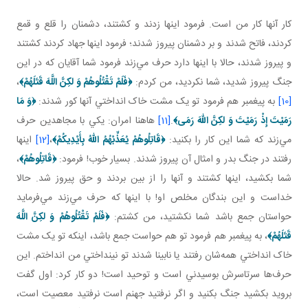
کار آنها کار من است. فرمود اينها زدند و کشتند، دشمنان را قلع و قمع
کردند، فاتح شدند و بر دشمنان پيروز شدند؛ فرمود اينها جهاد کردند کشتند
و پيروز شدند، حالا با اينها دارد حرف مي‌زند فرمود شما آقايان که در اين
جنگ پيروز شديد، شما نکرديد، من کردم:
﴿
فَلَمْ تَقْتُلُوهُمْ وَ لكِنَّ اللَّهَ قَتَلَهُمْ
﴾
،
[10]
به پيغمبر هم فرمود تو يک مشت خاک انداختي آنها کور شدند:
﴿
وَ مَا
رَمَيْتَ إِذْ رَمَيْتَ وَ لكِنَّ اللّهَ رَمَی
﴾
.
[11]
هاهنا امران: يکي با مجاهدين حرف
مي‌زند که شما اين کار را بکنيد:
﴿
قَاتِلُوهُمْ يُعَذِّبْهُمُ اللّهُ بِأَيْدِيكُمْ
﴾
،
[12]
اينها
رفتند در جنگ بدر و امثال آن پيروز شدند. بسيار خوب! فرمود:
﴿
قَاتِلُوهُمْ
﴾
،
شما بکشيد، اينها کشتند و آنها را از بين بردند و حق پيروز شد. حالا
خداست و اين بندگان مخلص او! با اينها که حرف مي‌زند مي‌فرمايد
حواستان جمع باشد شما نکشتيد، من کشتم:
﴿
فَلَمْ تَقْتُلُوهُمْ وَ لكِنَّ اللَّهَ
قَتَلَهُمْ
﴾
، به پيغمبر هم فرمود تو هم حواست جمع باشد، اينکه تو يک مشت
خاک انداختي همه‌شان رفتند يا نابينا شدند تو نينداختي من انداختم. اين
حرف‌ها سرتاسرش بوسيدني است و توحيد است! دو کار کرد: اول گفت
برويد بکشيد جنگ بکنيد و اگر نرفتيد جهنم است نرفتيد معصيت است،