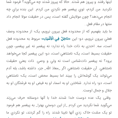
اينها رفتند و پيروز هم شدند. حالا که پيروز شدند چه مي‌گويد؟ فرمود شما
نکرديد من کردم، توي پيغمبر هم نکردي من کردم. اين بنده براي چه
انجام مي‌دهد؟ چون مولايش گفته است، پس در حقيقت مولا انجام داد
منتها در مقام فعل .
ما بايد بفهميم که از محدوده فعل بيرون نرويم، يک؛ از محدوده وصف
فعلي بيرون نرويم، دو؛ اين
«دَاخِلٌ فِي الْأَشْيَاءِ»
؛
مربوط به محدوده فعل
است، سه. احدی به ذات خدا راه ندارد؛ نه پيغمبر نه غير پيغمبر، چون
حقيقت بسيط است، يک؛ نامتناهي است، دو؛ اين پيغمبر کجا مي‌خواهد
برود؟ نه پيغمبر ذات‌شناس است نه ولي و وصي. ذات يعني حقيقت
نامتناهي. آن حقيقت نامتناهي اگر _معاذ الله_ جزء داشته باشد، بله آدم
مي‌تواند يک گوشه‌اش را ببيند اما بسيط محض است، يک؛ نامتناهي
است، دو؛ راه ندارد. شناختن او به اسماء او به فيض او به فرشتگان او به
جلال و جمال اوست.
وقتی يک عده دوست خدا شدند خدا با آنها دوستانه حرف مي‌زند
مي‌گويد شما نکرديد من کردم _از اين دوستي بهتر!_ به پيغمبر هم فرمود
تو يک مشت خاک زدي آنها نابينا شدند راه را گم کردند، تو نکردي ما