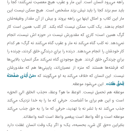
راهه مي‌رود انسان است. اين مار و عقرب هيچ معصيت نمي‌کنند؛ کجا را
بايد سم بزند کجا را بايد نيش بزند مشخص است. هيچ ممکن نيست اين
مار اين کلاب و امثال اينها بي راهه بروند و بيش از آن مقدار وظيفه‌شان
انجام بدهند. يک کلب ممکن نيست گناه بکند. کار کلب همين است کار
گرگ همين است؛ کاري که مقدورش نيست در حوزه اش نيست، انجام
نمي‌دهد. نه کلب گناه مي‌کند نه مار و عقرب گناه مي‌کنند نه گرگ؛ هر کدام
کار خودشان را انجام مي‌دهند. درنده را براي درندگي خلق کردند، چرنده را
براي چرندگي خلق کردند. هيچ موجودي گناه نمي‌کند مگر انسان؛ بالايي‌ها
که فرشته‌ها هستند که منزه از عصيان‌اند، پاييني‌ها هم که مقدورشان
نيست. اين انسان که خلاف مي‌کند به او مي‌گويند که
«مَنْ أَبْدَى صَفْحَتَهُ
لِلْحَقِّ هَلَكَ»
. اين مي‌شود موعظه.
موعظه هم تحميل نيست. الوعظ ما هو؟ وعظ، «جذب الخلق الي الحق»
است و اين هم برای ما آشناست. حرفي که ما را به خدا نزديک مي‌کند
جذب مي‌کند نه با تشر نه با تهديد، حرفي که ما را به حق جذب مي‌کند
موعظه است و الله واعظ است پيغمبر واعظ است ائمه واعظ‌اند.
بنابراين «حق کل شيء بحسبه»، يک؛ و اگر يک وقت انسان غفلت دارد