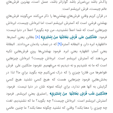
پاک‌تر باشد بي‌‌ضررتر باشد ‌گواراتر باشد، عسل است، بهترين فرش‌هاي
عالم چيست، فرش ابريشم است.
در قرآن کريم وقتي فرش‌هاي بهشتي‌ها را ذکر مي‌کنند مي‌گويند فرش‌هاي
بهشتي فرشي است که آسترش ابريشم است اما ابره‌اش چيست، ابره‌اش
چيزهايي است که شما اصلاً نشنيديد، من چه بگويم؟ اصلاً در دنيا نيست؛
فرمود:
﴿
مُتَّكِئِينَ علی فُرُشٍ بَطَائِنُهَا مِنْ إِسْتَبْرَقٍ
﴾
.
[8]
بطائن يعني آسترها.
«الظهاره ابره دان و البطانه آستر»
[9]
که در نصاب يادمان مي‌دادند. البطانة
يعني آستر؛ الظهاره يعني ابره. فرمود بهشتي‌ها روي فرش‌هايي تکيه
مي‌دهند که آسترش ابريشم است. ابره‌اش چيست؟ ابره‌اش چيزهايي
است که ما نه شنيديم و نه ديديم نه مي‌فهميم. نفرمود متکئين علی فرش
ظواهرها من فلان! چيزي را که درک نمي‌کنيم چه بگويد براي ما؟ لذا در
بخش‌هايي فرمود چيزهايي هست که هيچ کسي نشنيد هيچ کسي
گرايش به آنها هم ندارد، براي اينکه نمونه شان در دنيا نيست. فرمود:
﴿
مُتَّكِئِينَ عَلَب فُرُشٍ بَطَائِنُهَا مِنْ إِسْتَبْرَقٍ
﴾
_استبرق يعني ابريشم_ فرمود
آسترش ابريشم است. ابره‌اش چيست؟ چه بگويد؟ ما که نشنيديم، لغت
چه چيزي را معنا بکند؟ وقتي که نشنيد چگونه معنا بکند؟ ما چنين عالمي