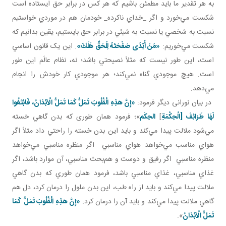
به هر تقدير ما بايد مطمئن باشيم که هر کس در برابر حق ايستاده است
شکست مي‌خورد و اگر _خداي ناکرده_ خودمان هم در موردي خواستيم
نسبت به شخصي يا نسبت به شيئي در برابر حق بايستيم، يقين بدانيم که
شکست مي‌خوريم:
«مَنْ أَبْدَى صَفْحَتَهُ لِلْحَقِّ هَلَكَ»
. اين يک قانون اساسي
است، اين‌ طور نيست که مثلاً نصيحتي باشد؛ نه، نظام عالَم اين ‌طور
است. هيچ موجودي گناه نمي‌کند؛ هر موجودي کار خودش را انجام
مي‌دهد.
در بيان نورانی ديگر فرمود:
«إِنَّ هذِهِ الْقُلُوبَ تَمَلُّ كَمَا تَمَلُّ الْاَبْدَانُ، فَابْتَغُوا
لَهَا طَرَائِفَ [الْحِكْمَةِ
]
الحِکَم
»؛ فرمود همان طوری که بدن گاهي خسته
مي‌شود ملالت پيدا مي‌کند و بايد اين بدن خسته را راحتي داد مثلاً اگر
هواي مناسب مي‌خواهد هواي مناسبي اگر منظره مناسبي مي‌خواهد
منظره مناسبي اگر رفيق و دوست و هم‌بحث مناسبي، آن موارد باشد، اگر
غذاي مناسبي، غذاي مناسبي باشد، فرمود همان ‌طوري که بدن گاهي
ملالت پيدا مي‌کند و بايد از راه طب، اين بدن ملول را درمان کرد، دل هم
گاهي ملالت پيدا مي‌کند و بايد آن را درمان کرد:
«إِنَّ هذِهِ الْقُلُوبَ تَمَلُّ كَمَا
تَمَلُّ الْاَبْدَانُ
».