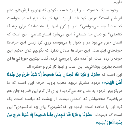
داريم.
وجود مبارک حضرت امير فرمود حساب کردي که بهترين فرش‌هاي عالم
ابريشم است؟ عرض کرد بله. فرمود اينها کار يک کِرم است. حواست
کجاست؟ چه مي‌خواهي؟ غير از کرم اينها را ساخته‌اند؟ براي چه آه
کشيدي؟ تو دنبال چه هستي؟ اين مي‌شود انسان‌شناسي. اين است که
انسان حرم مي‌رود در و ديوار را مي‌بوسد؛ روي کره زمين اين حرف‌ها
حرف‌هاي اينهاست. اين حرف‌ها معادل ندارد که بگوييم فلان حکيم اين
حرف را زده است. او آمده دنيا را بررسي کرده، گفت بهترين خوراکي‌ها آن
است، بهترين پوشاکي‌ها اين است و اينها کار کرم و حشره اند.
اين است که
«شَرِّقَا وَ غَرِّبَا فَلَا تَجِدَانِ عِلْماً صَحِيحاً إِلَّا شَيْئاً خَرَجَ‏ مِنْ‏ عِنْدِنَا
أَهْلَ الْبَيْتِ»؛
فرمود مشرق برويد مغرب برويد حرف اين است که ما
مي‌گوييم. فرمود به دنبال چه مي‌گرديد؟ براي کار کرم اين قدر به جان هم
مي‌افتيد؟ محصولش که آسماني نيست از بهشت که نيامده است، يک
کرم اين را ساخته است. فرمود چرا آه کشيدي؟ براي چه آه کشيدي؟ اين
است که فرمودند:
«شَرِّقَا وَ غَرِّبَا فَلَا تَجِدَانِ عِلْماً صَحِيحاً إِلَّا شَيْئاً خَرَجَ‏ مِنْ‏
عِنْدِنَا أَهْلَ الْبَيْتِ»
.