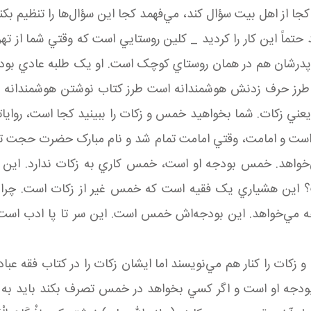
 از اهل بيت سؤال کند، مي‌فهمد کجا اين سؤال‌ها را تنظيم بکند
 حتماً اين کار را کرديد _ کلين روستايي است که وقتي شما از 
درشان هم در همان روستاي کوچک است. او يک طلبه عادي بود. به
رز حرف زدنش هوشمندانه است طرز کتاب نوشتن هوشمندانه اس
 زکات. شما بخواهيد خمس و زکات را ببينيد کجا است، رواياتش
ت و امامت، وقتي امامت تمام شد و نام مبارک حضرت حجت تمام
اهد. خمس بودجه او است، خمس کاري به زکات ندارد. اين را مي
ست؟ اين هشياري يک فقيه است که خمس غير از زکات است. چرا
جه مي‌خواهد. اين بودجه‌اش خمس است. اين سر تا پا ادب است 
 زکات را کنار هم مي‌نويسند اما ايشان زکات را در کتاب فقه ع
جه او است و اگر کسي بخواهد در خمس تصرف بکند بايد به اذ