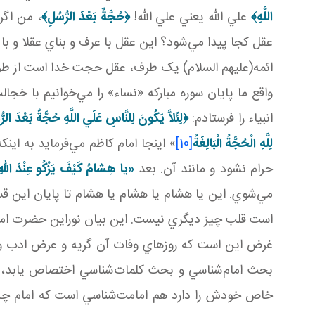
اللَّهِ﴾
علي الله يعني علي الله!
﴿حُجَّةٌ بَعْدَ الرُّسُلِ
﴾
، من اگر
عقل کجا پيدا مي‌شود؟ اين عقل با عرف و بناي عقلا و با ل
ائمه(عليهم السلام) يک طرف، عقل حجت خدا است از طر
واقع ما پايان سوره مبارکه «نساء» را مي‌خوانيم با خج
انبياء را فرستادم:
﴿
لِئَلاَّ يَكُونَ لِلنَّاسِ عَلَي اللَّهِ حُجَّةٌ بَعْدَ الرّ
لِلَّهِ الْحُجَّةُ الْبَالِغَةُ
[10]
» اينجا امام کاظم مي‌فرمايد به ا
حرام نشود و مانند آن. بعد
«يا هِشامُ كَيْفَ يَزْكُو عِنْدَ اللّه
مي‌شوي. اين يا هشام يا هشام يا هشام تا پايان اين ق
است قلب چيز ديگري نيست. اين بيان نوراين حضرت امير ک
غرض اين است که روزهاي وفات آن گريه و عرض ادب و 
بحث امام‌شناسي و بحث کلمات‌شناسي اختصاص يابد، نب
خاص خودش را دارد هم امامت‌شناسي است که امام چه 