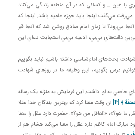
ي با غين _ و کساني که در آن منطقه زندگي مي‌کنند
‌رفت مي‌گفت اينجا بايد حوزه علميه باشد. اينجا که
نجا مي‌رود؟ تا زمان امام صادق روشن شد که آنجا قبر
بي‌بي دقت‌هاي بي‌بي، ادعيه بي‌بي استجابت دعاي اين
 شهادت بحث‌هاي امام‌شناسي داشته باشيم نبايد بگوييم
انيم درس بگوييم، اين وظيفه ما در روزهاي شهادت
ي خاصي به او داشت. اين فرمايش به منزله يک رساله
ْسَنَهُ
﴾
[4]
آن وقت معنا کرد که بهترين بندگان خدا عقلا
قل ما هو؟»، «العاقل من هو؟». حضرت دارد عقل را معنا
مبارک امام کاظم دارد عقل را معنا مي‌کند هشام هم از