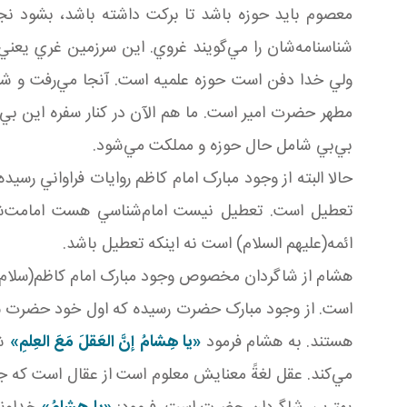
معصوم بايد حوزه باشد تا برکت داشته باشد، بشود نج
شناسنامه‌شان را مي‌گويند غروي. اين سرزمين غري يعن
ولي خدا دفن است حوزه علميه است. آنجا مي‌رفت و شاگر
مطهر حضرت امير است. ما هم الآن در کنار سفره اين بي
بي‌بي شامل حال حوزه و مملکت مي‌شود.
حالا البته از وجود مبارک امام کاظم روايات فراواني ر
تعطيل است. تعطيل نيست امام‌شناسي هست امامت‌شنا
ائمه(عليهم السلام) است نه اينکه تعطيل باشد.
هشام از شاگردان مخصوص وجود مبارک امام کاظم‌(سلام
است. از وجود مبارک حضرت رسيده که اول خود حضرت س
هستند. به هشام فرمود
«يا هِشامُ
إنَّ العَقلَ مَعَ العِلمِ»
شم
مي‌کند. عقل لغةً معنايش معلوم است از عقال است که جل