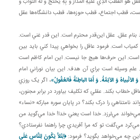
َذِي عَلَيْهِ الْمَدَارُ وَ بِهِ يُحْتَجُّ وَ لَهُ الثَّوَابُ وَ
 قطب اجتماع، قطب حوزه‌ها، قطب دانشگاه‌ها عقل
 بنام عقل. عقل اين‌قدر محترم است. اين قدر غني است.
مياب است. فرمود عاقل را بخواهي پيدا کني بايد بين
ها است. اين حرف‌ها هيچ جا نيست. اين امام کاظم است
علم وسيله است براي آن هدف. اين بيان نوراني امام
لاَنْبياهُ وَ الاَئِمَّةُ. وَ أَمّا الباطِنَةُ فَالعُقُولُ»
، اگر يک روزي
قل خطاب بکند. عقلي که تکليف بياورد در برابر مجنون،
د نامتناهي را درک بکند؟ در پايان سوره مبارکه «نساء»
 مي‌خواند مي‌لرزد. خدا است يعني خدا! خدا مي‌گويد من
 مي‌کرد مي‌گفت تو که مرا آفريدي چرا راهنما نفرستادي؟
ه اين چه مي‌خواهد بگويد؟ فرمود:
﴿لِئَلاَّ يَكُونَ لِلنَّاسِ عَلَي