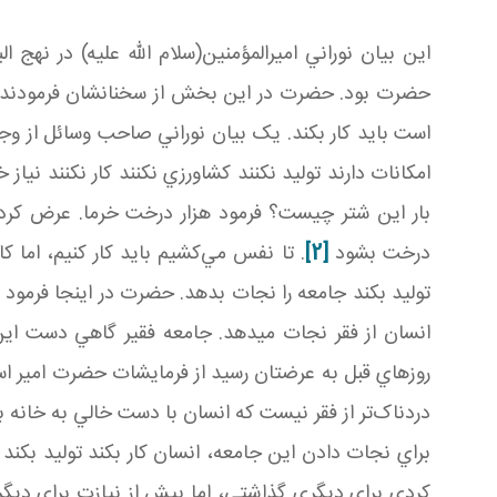
اين بيان نوراني اميرالمؤمنين(سلام الله عليه) در نهج 
حضرت بود. حضرت در اين بخش از سخنانشان فرمودند
است بايد کار بکند. يک بيان نوراني صاحب وسائل از وج
امکانات دارند توليد نکنند کشاورزي نکنند کار نکنند نياز
بار اين شتر چيست؟ فرمود هزار درخت خرما. عرض کردن
درخت بشود
[2]
. تا نفس مي‌کشيم بايد کار کنيم، اما
توليد بکند جامعه را نجات بدهد. حضرت در اينجا فرمود
انسان از فقر نجات می­دهد. جامعه فقير گاهي دست اين 
روزهاي قبل به عرضتان رسيد از فرمايشات حضرت امير ا
دردناک‌تر از فقر نيست که انسان با دست خالي به خانه بر
براي نجات دادن اين جامعه، انسان کار بکند توليد بکند 
کردي براي ديگري گذاشتي، اما بيش از نيازت براي ديگر