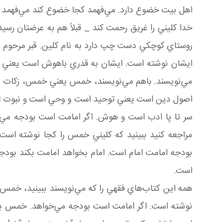
اهل بيت خضوع دارد. مي‌فهمد کجا خضوع کند مي‌فهمد کجا
خدا کليني را غريق رحمت کند _ قبلاً هم به عرضتان رسيد
روستاي کوچکي دست چپ دارد به نام کلين. قبر مرحوم پ
ايشان نوشته است. ايشان به قدري باهوش است يعني ط
مي‌نويسند. باهم مي‌نويسند، خمس يعني خمس، زکات يعني
اصول دين است يعني توحيد است و وحي است و نبوت اس
سر تا پا ادب است و هوش. اگر امامت است بودجه مي‌خو
مراجعه کنيد ببينيد که کليني خمس را کجا نوشته ا
بودجه امامت امام است. امام بخواهد امامت بکند بود
است.
همه اين کتاب‌هاي فقهي را که مي‌نويسند ببينيد، خمس و
نوشته است. اگر امامت است بودجه مي‌خواهد. خمس بود