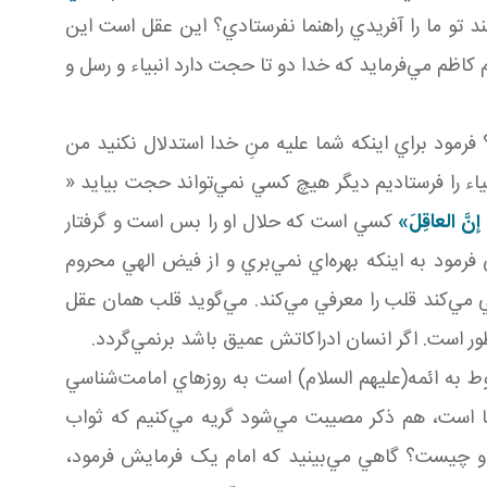
ند تو ما را آفريدي راهنما نفرستادي؟ اين عقل است اين
م کاظم مي‌فرمايد که خدا دو تا حجت دارد انبياء و رسل و
فرمود براي اينکه شما عليه منِ خدا استدلال نکنيد من
ياء را فرستاديم ديگر هيچ کسي نمي‌تواند حجت بيايد «
نَّ العاقِلَ»
کسي است که حلال او را بس است و گرفتار
رمود به اينکه بهره‌اي نمي‌بري و از فيض الهي محروم
 مي‌کند قلب را معرفي مي‌کند. مي‌گويد قلب همان عقل
ر است. اگر انسان ادراکاتش عميق باشد برنمي‌گردد.
ه ائمه(عليهم السلام) است به روزهاي امامت‌شناسي
ا است، هم ذکر مصيبت مي‌شود گريه مي‌کنيم که ثواب
و چيست؟ گاهي مي‌بينيد که امام يک فرمايش فرمود،