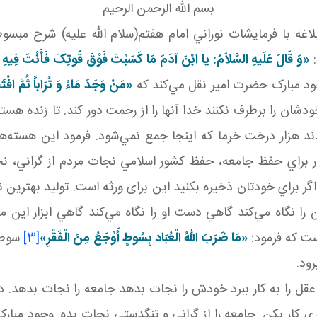
بسم الله الرحمن الرحيم
البلاغه با فرمايشات نوراني امام هفتم(سلام الله عليه) شرح مبس
:
«وَ قَالَ عَلَيهِ السَّلاَمُ: يا ابْنَ آدَمَ مَا کَسَبْتَ فَوْقَ قُوتِکَ فَأَنْتَ فِيهِ
ود مبارک حضرت امير نقل مي‌کند که
«مَنْ وَجَدَ مَاءً وَ تُرَاباً ثُمَّ افْتَقَ
 خودشان را برطرف نکنند خدا آنها را از رحمت دور کند. تا زنده هس
د هزار درخت خرما که اينجا جمع نمي‌شود. فرمود اين هسته‌ه
 کار براي حفظ جامعه، حفظ کشور اسلامي نجات مردم از گراني، 
 اگر براي خودتان ذخيره بکنيد اين برای ورثه است. توليد بهتر
را نگاه مي‌کند گاهي دست او را نگاه مي‌کند گاهي ابزار اين م
ست که فرمود:
«مَا ضَرَبَ اللهُ الْعُبَاد بِسُوطٍ أَوْجَعُ مِنَ الْفَقْرِ»
[3]
سوط ب
ود.
عقل را به کار ببرد خودش را نجات بدهد جامعه را نجات بدهد. در
ي کار بکن. جامعه را از گراني و تنگدستي نجات بده. وجود مبار