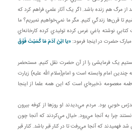
از مرگ هم زنده باشد. اگر يک آثار علمي فراهم کرد که
م تا قرن‌ها زندگي کنيم. مگر ما نمي‌خواهيم نميريم؟ ما
 کتابي نوشته باغي غرس کرده توليدي کرده کارخانه‌اي
 مبارک حضرت در اينجا فرمود:
«يا ابْنَ آدَمَ مَا کَسَبْتَ فَوْقَ
ستيم يک فرمايشی را از آن حضرت نقل کنيم. مستحضر
 چندين امام وابسته است و امام(سلام الله عليه) زيارت
طمه معصومه ذخيره‌اي است که اين همه علما از اينجا
رّس خوبي بود. مردم مي‌ديدند او روزها از کوفه بيرون
ستند چرا به آنجا مي‌رود. خيال مي‌کردند که آنجا چون
هميدند که آنجا مي‌رفت تا در کنار قبر باشد. کنار قبر