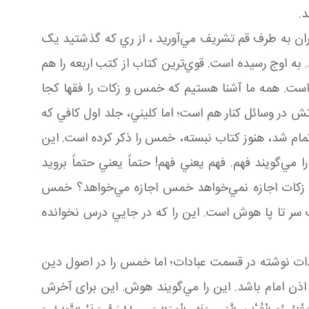
.
تهران به طرف قم تشريف مي‌آوريد ، از ري که گذشتيد يک
 اوج رسيده است. قوي‌ترين کتاب از کتب اربعه را هم
ت. همه ما آشنا هستيم که خمس و زکات را فقها کجا
 در وسائل کنار هم است؛ اما کليني، جلد اول کافي که
 شد، هنوز کتاب نبسته، خمس را ذکر کرده است. اين
‌گويند فهم. فهم يعني فهم! حتماً يعني حتماً برويد
 زکات اجازه نمي‌خواهد خمس اجازه مي‌خواهد؟ خمس
سر تا پا هوش است. اين را که در جايي درس نخوانده
بادات نوشته در قسمت عبادات؛ اما خمس را در اصول دين
ن امام باشد. اين را مي‌گويند هوش. اين برای آخرش