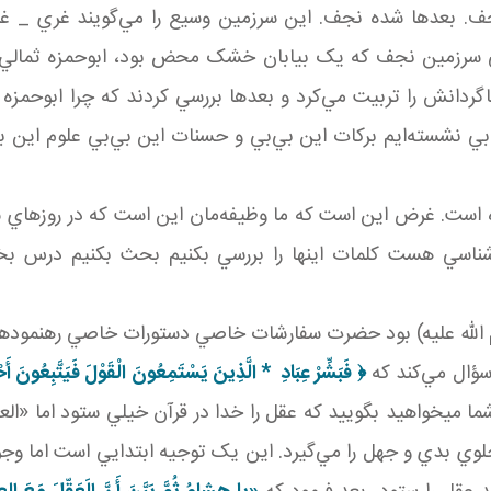
ف. بعدها شده نجف. اين سرزمين وسيع را مي‌گويند غري _ غر
ي سرزمين نجف که يک بيابان خشک محض بود، ابوحمزه ثمالي مي
دانش را تربيت مي‌کرد و بعدها بررسي کردند که چرا ابوحمزه آ
‌بي نشسته‌ايم برکات اين بي‌بي و حسنات اين بي‌بي علوم اين 
سيده است. غرض اين است که ما وظيفه‌مان اين است که در روزهاي
سي هست کلمات اينها را بررسي بکنيم بحث بکنيم درس بخو
 الله عليه) بود حضرت سفارشات خاصي دستورات خاصي رهنمودها
ؤال مي‌کند که
﴿
فَبَشِّرْ عِبَادِ
*
الَّذِينَ يَسْتَمِعُونَ الْقَوْلَ فَيَتَّبِعُونَ أَح
ا می­خواهيد بگوييد که عقل را خدا در قرآن خيلي ستود اما «الع
وي بدي و جهل را مي‌گيرد. اين يک توجيه ابتدايي است اما وجود 