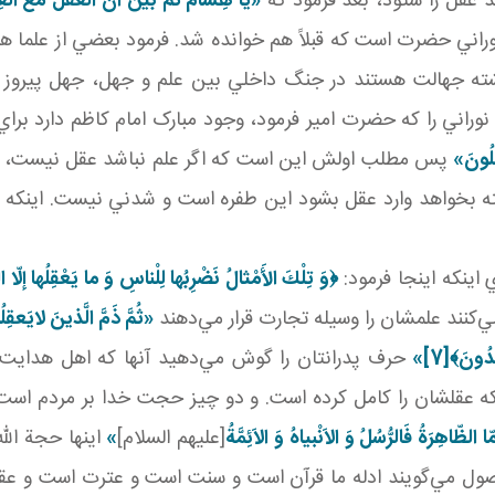
 عقل را ستود، بعد فرمود که
«يا هِشامُ ثُمَّ بَيَّنَ أَنَّ الَعَقّلَ مَعَ العِ
راني حضرت است که قبلاً هم خوانده شد. فرمود بعضي از علما 
 کشته جهالت‌ هستند در جنگ داخلي بين علم و جهل، جهل پيرو
نوراني را که حضرت امير فرمود، وجود مبارک امام کاظم دارد بر
ِلُونَ»
پس مطلب اولش اين است که اگر علم نباشد عقل نيست، چ
بخواهد وارد عقل بشود اين طفره است و شدني نيست. اينکه بيا
 اينکه اينجا فرمود:
﴿وَ تِلْكَ الأَمْثالُ نَضْرِبُها لِلْناسِ وَ ما يَعْقِلُها إلّا 
مي‌کنند علمشان را وسيله تجارت قرار مي‌دهند
«ثُمَّ ذَمَّ الَّذينَ لايَعقِلُ
تَدُونَ﴾
[7]
»
حرف پدرانتان را گوش مي‌دهيد آنها که اهل هدايت 
که عقلشان را کامل کرده است. و دو چيز حجت خدا بر مردم اس
الظّاهِرَةُ فَالرُّسُلُ وَ الاَنْبياهُ وَ الاَئِمَّةُ
[عليهم السلام]
»
اينها حجة الل
صول مي‌گويند ادله ما قرآن است و سنت است و عترت است و عقل،