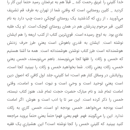
خدا کليني را غريق رحمت کند _ قبلاً هم به عرضتان رسيد حتماً اين کار را
کرديد _ کلين روستايي است که وقتي شما از تهران به طرف قم تشريف
مي‌آوريد ، از ري که گذشتيد يک روستاي کوچکي دست چپ دارد به نام
کلين. قبر مرحوم پدرشان هم در همان روستاي کوچک است. او يک طلبه
عادي بود. به اوج رسيده است. قوي‌ترين کتاب از کتب اربعه را هم ايشان
نوشته است. ايشان به قدري باهوش است يعني طرز حرف زدنش
هوشمندانه است طرز کتاب نوشتن هوشمندانه است. همه ما آشنا هستيم
که خمس و زکات را فقها کجا مي‌نويسند. باهم مي‌نويسند، خمس يعني
خمس، زکات يعني زکات. شما بخواهيد خمس و زکات را ببينيد کجا است،
رواياتش در وسائل کنار هم است؛ اما کليني، جلد اول کافي که اصول دين
است يعني توحيد است و وحي است و نبوت است و امامت، وقتي
امامت تمام شد و نام مبارک حضرت حجت تمام شد، هنوز کتاب نبسته،
خمس را ذکر کرده است. اين سر تا پا ادب است و هوش. اگر امامت
است بودجه مي‌خواهد. خمس بودجه او است، خمس کاري به زکات
ندارد. اين را مي‌گويند فهم. فهم يعني فهم! حتماً يعني حتماً برويد مراجعه
کنيد ببينيد که کليني خمس را کجا نوشته است؟ اين هشياري يک فقيه