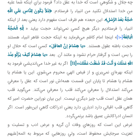
چه جلال و شکوهي است که خدا به عقل داد؟ فرمود براي اينکه شما عليه
منِ خدا استدلال نکنيد من انبياء را فرستادم:
﴿
لِئَلاَّ يَكُونَ لِلنَّاسِ عَلَي اللَّهِ
حُجَّةٌ بَعْدَ الرُّسُلِ
﴾
، اين «بعد» هم ظرف است مفهوم دارد يعني بعد از اينکه
انبياء را فرستاديم ديگر هيچ کسي نمي‌تواند حجت بيايد «
لِلَّهِ الْحُجَّةُ
الْبَالِغَةُ
[10]
» اينجا امام کاظم مي‌فرمايد به اينکه حجت ظاهر انبياء هستند
حجت باطنه عقول هستند.
«يا هِشامُ إنَّ العاقِلَ»
کسي است که حلال او
را بس است و گرفتار حرام نشود و مانند آن. بعد
«يا هِشامُ كَيْفَ يَزْكُو عِنْدَ
اللّهِ عَمَلُكَ وَ أَنْتَ قَدْ شَغَلْتَ عَقْلَكَ»
[11]
اگر به غير خدا مي‌انديشي فرمود به
اينکه بهره‌اي نمي‌بري و از فيض الهي محروم مي‌شوي. اين يا هشام يا
هشام يا هشام تا پايان اين قسمت همه‌اش نور است که عقل را معرفي
مي‌کند استدلال را معرفي مي‌کند قلب را معرفي مي‌کند. مي‌گويد قلب
همان عقل است قلب چيز ديگري نيست. اين بيان نوراين حضرت امير که
گاهي قلب اقبالي دارد ادباري دارد يعني ادراکات گاهي اين‌طور است. اگر
انسان ادراکاتش عميق باشد برنمي‌گردد.
غرض اين است که روزهاي وفات آن گريه و عرض ادب و تسليت و
تعزيت سرجايش محفوظ است، ولي روزهايي که مربوط به ائمه(عليهم