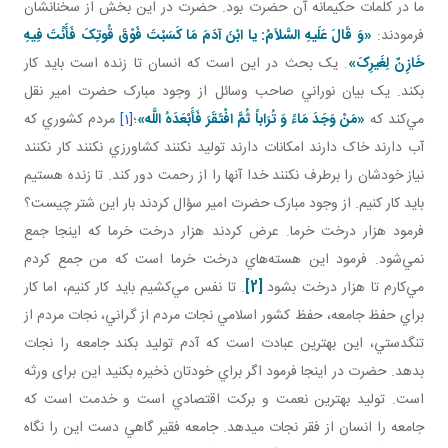
ما در کلمات حکيمانه آن حضرت بود. حضرت در اين بخش از سخنانشان
فرمودند:
«وَ قَالَ عَلَيهِ السَّلاَمُ: يا ابْنَ آدَمَ مَا کَسَبْتَ فَوْقَ قُوتِکَ فَأَنْتَ فِيهِ
خَازِنٌ لِغَيرِکَ»
. يک بحث در اين است که انسان تا زنده است بايد کار
بکند. يک بيان نوراني صاحب وسائل از وجود مبارک حضرت امير نقل
مي‌کند که
«مَنْ وَجَدَ مَاءً وَ تُرَاباً ثُمَّ افْتَقَرَ فَأَبْعَدَهُ اللَّه‏»
؛
[1]
مردم کشوري که
آب دارند خاک دارند امکانات دارند توليد نکنند کشاورزي نکنند کار نکنند
نياز خودشان را برطرف نکنند خدا آنها را از رحمت دور کند. تا زنده هستيم
بايد کار کنيم. از وجود مبارک حضرت امير سؤال کردند بار اين شتر چيست؟
فرمود هزار درخت خرما. عرض کردند هزار درخت خرما که اينجا جمع
نمي‌شود. فرمود اين هسته‌هاي درخت خرما است که من جمع کردم
مي‌کارم تا هزار درخت بشود
[2]
. تا نفس مي‌کشيم بايد کار کنيم، اما کار
براي حفظ جامعه، حفظ کشور اسلامي نجات مردم از گراني، نجات مردم از
تنگدستي، اين بهترين عبادت است که آدم توليد بکند جامعه را نجات
بدهد. حضرت در اينجا فرمود اگر براي خودتان ذخيره بکنيد اين برای ورثه
است. توليد بهترين نعمت و برکت اقتصادي است و خدمت است که
جامعه را انسان از فقر نجات می­دهد. جامعه فقير گاهي دست اين را نگاه