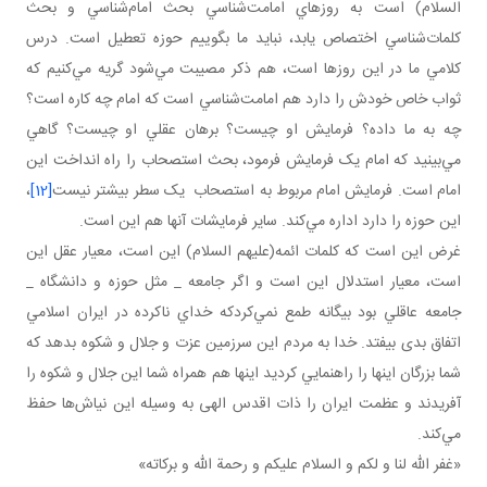
السلام) است به روزهاي امامت‌شناسي بحث امام‌شناسي و بحث
کلمات‌شناسي اختصاص يابد، نبايد ما بگوييم حوزه تعطيل است. درس
کلامي ما در اين روزها است، هم ذکر مصيبت مي‌شود گريه مي‌کنيم که
ثواب خاص خودش را دارد هم امامت‌شناسي است که امام چه کاره است؟
چه به ما داده؟ فرمايش او چيست؟ برهان عقلي او چيست؟ گاهي
مي‌بينيد که امام يک فرمايش فرمود، بحث استصحاب را راه انداخت اين
امام است. فرمايش امام مربوط به استصحاب يک سطر بيشتر نيست
[12]
،
اين حوزه را دارد اداره مي‌کند. ساير فرمايشات آنها هم اين است.
غرض اين است که کلمات ائمه(عليهم السلام) اين است، معيار عقل اين
است، معيار استدلال اين است و اگر جامعه _ مثل حوزه و دانشگاه _
جامعه عاقلي بود بيگانه طمع نمي‌کردکه خداي ناکرده در ايران اسلامي
اتفاق بدی بيفتد. خدا به مردم اين سرزمين عزت و جلال و شکوه بدهد که
شما بزرگان اينها را راهنمايي کرديد اينها هم همراه شما اين جلال و شکوه را
آفريدند و عظمت ايران را ذات اقدس الهی به وسيله اين نياش‌ها حفظ
مي‌کند.
«غفر الله لنا و لکم و السلام عليکم و رحمة الله و برکاته»