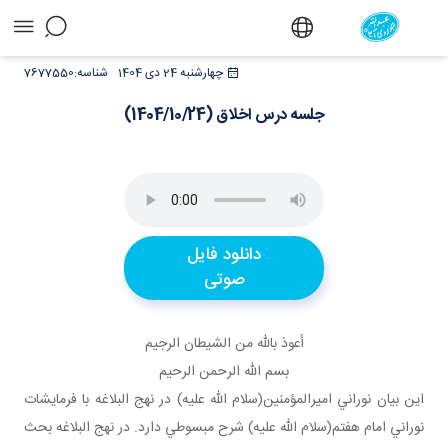
جلسه درس اخلاق (1404/10/24) - دفتر
چهارشنبه 24 دی 1404
شناسه:
7677550
جلسه درس اخلاق (1404/10/24)
دانلود فایل
صوتی
أعوذ بالله من الشيطان الرجيم
بسم الله الرحمن الرحيم
اين بيان نوراني اميرالمؤمنين(سلام الله عليه) در نهج البلاغه با فرمايشات
نوراني امام هفتم(سلام الله عليه) شرح مبسوطي دارد. در نهج البلاغه بحث