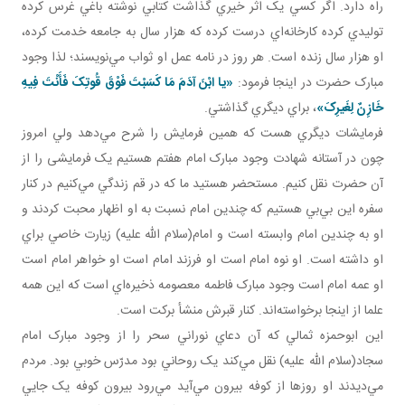
راه دارد. اگر کسي يک اثر خيري گذاشت کتابي نوشته باغي غرس کرده
توليدي کرده کارخانه‌اي درست کرده که هزار سال به جامعه خدمت کرده،
او هزار سال زنده است. هر روز در نامه عمل او ثواب مي‌نويسند؛ لذا وجود
مبارک حضرت در اينجا فرمود:
«يا ابْنَ آدَمَ مَا کَسَبْتَ فَوْقَ قُوتِکَ فَأَنْتَ فِيهِ
خَازِنٌ لِغَيرِکَ»
، براي ديگري گذاشتي.
فرمايشات ديگري هست که همين فرمايش را شرح مي‌دهد ولي امروز
چون در آستانه شهادت وجود مبارک امام هفتم هستيم يک فرمايشی را از
آن حضرت نقل کنيم. مستحضر هستيد ما که در قم زندگي مي‌کنيم در کنار
سفره اين بي‌بي هستيم که چندين امام نسبت به او اظهار محبت کردند و
او به چندين امام وابسته است و امام(سلام الله عليه) زيارت خاصي براي
او داشته است. او نوه امام است او فرزند امام است او خواهر امام است
او عمه امام است وجود مبارک فاطمه معصومه ذخيره‌اي است که اين همه
علما از اينجا برخواسته‌اند. کنار قبرش منشأ برکت است.
اين ابوحمزه ثمالي که آن دعاي نوراني سحر را از وجود مبارک امام
سجاد(سلام الله عليه) نقل مي‌کند يک روحاني بود مدرّس خوبي بود. مردم
مي‌ديدند او روزها از کوفه بيرون مي‌آيد مي‌رود بيرون کوفه يک جايي