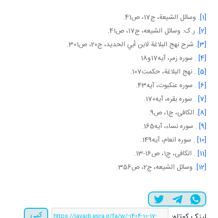
[1]
. وسائل الشيعة، ج17، ص41.
[2]
. ر.ک: وسائل الشيعه، ج17، ص41.
[3]
. شرح نهج البلاغة لابن أبي الحديد، ج‏20، ص301.
[4]
. سوره زمر، آيه17و18
[5]
. نهج البلاغة، حکمت107.
[6]
. سوره عنکبوت، آيه43.
[7]
. سوره بقره، آيه170.
[8]
. الکافی، ج1، ص9.
[9]
. سوره نساء، آيه165.
[10]
. سوره انعام، آيه149.
[11]
. الکافی، ج1، ص16-13.
[12]
. وسائل الشيعه، ج2، ص356.
کپی
لینک کوتاه: