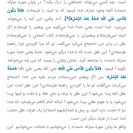
است. چه کسي مي‌تواند نامتناهي را درک بکند؟ در پايان سوره مبارکه
«نساء» آنجا وجود مبارک خدا فرمود که ما انبياء را فرستادم:
﴿
لِئَلاَّ يَكُونَ
لِلنَّاسِ عَلَي اللَّهِ حُجَّةٌ بَعْدَ الرُّسُلِ
﴾
[9]
، آدم وقتي اين آيه را مي‌خواند
مي‌لرزد. خدا است يعني خدا! خدا مي‌گويد من پيغمبر را فرستادم اگر
انبياء نمي‌فرستادم پيغمبران را نمي‌فرستادم کتاب آسماني را نمي‌فرستادم
عقل در برابر من احتجاج مي‌کرد مي‌گفت تو که مرا آفريدي چرا راهنما
نفرستادي؟ اين عقل است که با خدا درگير مي‌شود. حتماً يعني حتماً سوره
مبارکه «نساء» را مراجعه کنيد. بخش پاياني را ببينيد که اين چه مي‌خواهد
بگويد؟ فرمود:
﴿لِئَلاَّ يَكُونَ لِلنَّاسِ عَلَي اللَّهِ﴾
علي الله يعني علي الله!
﴿حُجَّةٌ
بَعْدَ الرُّسُلِ
﴾
، من اگر پيغمبر نمي‌رستادم مردم عليه منِ خدا احتجاج
مي‌کردند مي‌گفتند تو ما را آفريدي راهنما نفرستادي؟ اين عقل است اين
عقل کجا پيدا مي‌شود؟ اين عقل با عرف و بناي عقلا و با لغت و اينها پيدا
مي‌شود يا با علوم عقلي پيدا مي‌شود؟ اينکه امام کاظم مي‌فرمايد که خدا
دو تا حجت دارد انبياء و رسل و ائمه(عليهم السلام) يک طرف، عقل حجت
خدا است از طرف ديگر، اين است.
واقع ما پايان سوره مبارکه «نساء» را مي‌خوانيم با خجالت مي‌خوانيم. اين