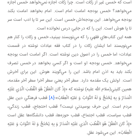
است که خمس غير از زکات است. چرا زکات اجازه نمي‌خواهد خمس اجازه
مي‌خواهد؟ خمس بودجه امامت امام است. امام بخواهد امامت بکند
بودجه مي‌خواهد. اين بودجه‌اش خمس است. اين سر تا پا ادب است سر
تا پا هوش است. اين را که در جايي درس نخوانده است.
همه اين کتاب‌هاي فقهي را که مي‌نويسند ببينيد، خمس و زکات را کنار هم
مي‌نويسند اما ايشان زکات را در کتاب فقه عبادات نوشته در قسمت
عبادات؛ اما خمس را در اصول دين نوشته است. اگر امامت است بودجه
مي‌خواهد. خمس بودجه او است و اگر کسي بخواهد در خمس تصرف
بکند بايد به اذن امام باشد. اين را مي‌گويند هوش. اين برای آخرش
است. اولش يک مقدمه دارد. سطر آخر يعني سطر آخر! سطر آخر مقدمه،
همين کليني(سلام الله عليه) نوشته که «إِذْ كَانَ الْعَقْلُ هُوَ الْقُطْبَ الَّذِي عَلَيْهِ
الْمَدَارُ وَ بِهِ يُحْتَجُّ وَ لَهُ الثَّوَابُ وَ عَليْهِ الْعِقَابُ»؛
[8]
قطب فرهنگي دين عقل
مردم است. اين حرف بوسيدني نيست؟ قطب احتجاج، قطب زندگي،
قطب سياست، قطب اجتماع، قطب حوزه‌ها، قطب دانشگاه‌ها عقل است
«إِذْ كَانَ الْعَقْلُ هُوَ الْقُطْبَ الَّذِي عَلَيْهِ الْمَدَارُ وَ بِهِ يُحْتَجُّ وَ لَهُ الثَّوَابُ وَ عَليْهِ
الْعِقَابُ». اين مي‌شود عقل.