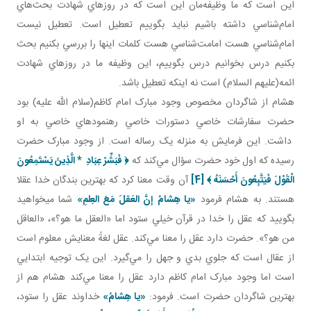
اين است که ما وظيفه‌مان اين است که در روزهاي شهادت بحث‌هاي
امام‌شناسي داشته باشيم نبايد بگوييم تعطيل است. تعطيل نيست
امام‌شناسي هست امامت‌شناسي هست کلمات اينها را بررسي بکنيم بحث
بکنيم درس بخوانيم درس بگوييم، اين وظيفه ما در روزهاي شهادت
ائمه(عليهم السلام) است نه اينکه تعطيل باشد.
هشام از شاگردان مخصوص وجود مبارک امام کاظم‌(سلام الله عليه) بود
حضرت سفارشات خاصي دستورات خاصي رهنمودهاي خاصي به او
داشت. اين فرمايش به منزله يک رساله است. از وجود مبارک حضرت
رسيده که اول خود حضرت سؤال مي‌کند که
﴿
فَبَشِّرْ عِبَادِ
*
الَّذِينَ يَسْتَمِعُونَ
الْقَوْلَ فَيَتَّبِعُونَ أَحْسَنَهُ
﴾
[4]
آن وقت معنا کرد که بهترين بندگان خدا عقلا
هستند. به هشام فرمود
«يا هِشامُ
إنَّ العَقلَ مَعَ العِلمِ»
شما می­خواهيد
بگوييد که عقل را خدا در قرآن خيلي ستود اما «العقل ما هو؟»، «العاقل
من هو؟». حضرت دارد عقل را معنا مي‌کند. عقل لغةً معنايش معلوم است
از عقال است که جلوي بدي و جهل را مي‌گيرد. اين يک توجيه ابتدايي
است اما وجود مبارک امام کاظم دارد عقل را معنا مي‌کند هشام هم از
بهترين شاگردان حضرت است. فرمود:
«يا هِشامُ»
خداوند عقل را ستود،