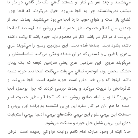
مي‌نشيند و چند نفر هم کنار او هستند گاهي يک نفر گاهي دو نفر يا
بيشتر، نمي‌دانستند چرا به آنجا مي‌رود. خيال مي‌کردند که آنجا چون
فضاي باز است و هواي خوب دارد آنجا مي‌رود مي‌نشيند. بعدها، بعد از
چندين سال که قبر حضرت مطهر حضرت امير روشن شد فهميدند که آنجا
مي‌رفت تا در کنار قبر باشد. کنار قبر معصوم بايد حوزه باشد تا برکت داشته
باشد، بشود نجف. بعدها شده نجف. اين سرزمين وسيع را مي‌گويند غري
_ غري با غين _ و کساني که در آن منطقه زندگي مي‌کنند شناسنامه‌شان را
مي‌گويند غروي. اين سرزمين غري يعني سرزمين نجف که يک بيابان
خشک محض بود، ابوحمزه ثمالي مي‌رفت مي‌گفت اينجا بايد حوزه علميه
باشد. اينجا که ولي خدا دفن است حوزه علميه است. آنجا مي‌رفت و
شاگردانش را تربيت مي‌کرد و بعدها بررسي کردند که چرا ابوحمزه آنجا
مي‌رود؟ تا زمان امام صادق روشن شد که آنجا قبر مطهر حضرت امير
است. ما هم الآن در کنار سفره اين بي‌بي نشسته‌ايم برکات اين بي‌بي و
حسنات اين بي‌بي علوم اين بي‌بي دقت‌هاي بي‌بي، ادعيه بي‌بي استجابت
دعاي اين بي‌بي شامل حال حوزه و مملکت مي‌شود.
حالا البته از وجود مبارک امام کاظم روايات فراواني رسيده است. غرض