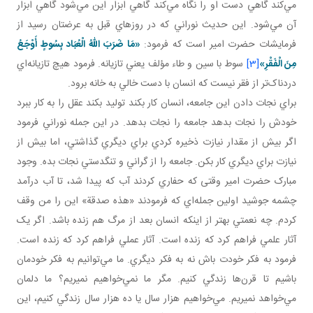
مي‌کند گاهي دست او را نگاه مي‌کند گاهي ابزار اين مي‌شود گاهي ابزار
آن مي‌شود. اين حديث نوراني که در روزهاي قبل به عرضتان رسيد از
فرمايشات حضرت امير است که فرمود:
«مَا ضَرَبَ اللهُ الْعُبَاد بِسُوطٍ أَوْجَعُ
مِنَ الْفَقْرِ»
[3]
سوط با سين و طاء مؤلف يعني تازيانه. فرمود هيچ تازيانه‌اي
دردناک‌تر از فقر نيست که انسان با دست خالي به خانه برود.
براي نجات دادن اين جامعه، انسان کار بکند توليد بکند عقل را به کار ببرد
خودش را نجات بدهد جامعه را نجات بدهد. در اين جمله نوراني فرمود
اگر بيش از مقدار نيازت ذخيره کردي براي ديگري گذاشتي، اما بيش از
نيازت براي ديگري کار بکن. جامعه را از گراني و تنگدستي نجات بده. وجود
مبارک حضرت امير وقتی که حفاري کردند آب که پيدا شد، تا آب درآمد
چشمه جوشيد اولين جمله‌اي که فرمودند «هذه صدقة» اين را من وقف
کردم. چه نعمتي بهتر از اينکه انسان بعد از مرگ هم زنده باشد. اگر يک
آثار علمي فراهم کرد که زنده است. آثار عملي فراهم کرد که زنده است.
فرمود به فکر خودت باش نه به فکر ديگري. ما مي‌توانيم به فکر خودمان
باشيم تا قرن‌ها زندگي کنيم. مگر ما نمي‌خواهيم نميريم؟ ما دلمان
مي‌خواهد نميريم. مي‌خواهيم هزار سال يا ده هزار سال زندگي کنيم، اين