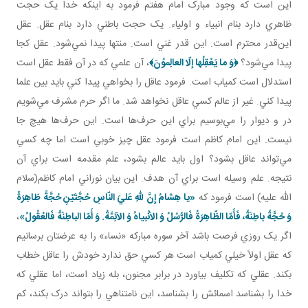
اين است که وجود مبارک امام هفتم فرمود به اينکه خدا يک حجت
ظاهري دارد بنام انبياء و اولياء. يک حجت باطني دارد بنام عقل. عقل
اين‌قدر محترم است. اين قدر غني است. منتها پيدا نمي‌شود. عقل کجا
پيدا مي‌شود؟
﴿وَ ما يَعْقِلُها إلّا العالِموُنَ﴾
، آن علمي که در آن فقط عقل است
استدلال است کمياب است. فرمود عاقل را بخواهي پيدا کني بايد بين علما
پيدا کني. غير از عالم کسي عاقل نخواهد شد. ما اگر حرم مشرف مي‌شويم
در و ديوار را مي‌بوسيم براي اين حرف‌ها است. اين حرف‌ها هيچ جا
نيست. اين امام کاظم است فرمود عقل چيز خوبي است اما چه کسي
مي‌تواند عاقل بشود؟ اول بايد عالم بشود، علم مقدمه است براي آن
نتيجه. علم وسيله است براي آن هدف. اين بيان نوراني امام کاظم(سلام
الله عليه) است فرمود که
«يا هِشامُ إِنَّ للّهِ عَليَ النّاسِ حُجَّتَيْنِ حُجَّةً ظاهِرَةً
وَ حُجَّةً باطِنَةً، فَأَمّا الظّاهِرَةُ فَالرُّسُلُ وَ الاَنْبياهُ وَ الاَئِمَّةُ. وَ أَمّا الباطِنَةُ فَالعُقُولُ»
،
اگر يک روزي فرصت باشد آخر سوره مبارکه «نساء» را به عرضتان برسانيم
که عقل اولاً خيلي کمياب است هر کسي حق ندارد خودش را عاقل خطاب
بکند. عقلي که تکليف بياورد در برابر مجنون، بله زياد است، اما عقلي که
خدا را بشناسد اسمائش را بشناسد، اين نامتناهي را بتواند درک بکند، کم