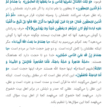
فرمود:
﴿وَ تِلْكَ الأَمْثالُ نَضْرِبُها لِلْناسِ وَ ما يَعْقِلُها إلّا العالِموُنَ﴾
.
يا هِشامُ ثُمَّ
ذَمَّ الَّذينَ لايَعقِلُونَ»
لا يعقلون يا علم ندارند يا اگر علم دارند علمشان را در
راه عقل صرف نمي‌کنند علمشان را وسيله تجارت قرار مي‌دهند
«ثُمَّ ذَمَّ
الَّذينَ لايَعقِلُونَ فَقالَ: ﴿وَ إذا قيلَ لَهُمُ اتَّبِعُوا ما أَنْزَلَ اللّهُ قالُوا بَلْ نَتَّبِعُ ما أَلْفْيَنْا
عَليَهِ آباءَنا أوَلَوْ كانَ آباؤُهُمْ لا يَعْقِلُونَ شَيْئاً وَلا يَهْتَدُونَ﴾
[7]
»
حرف پدرانتان
را گوش مي‌دهيد آنها که اهل هدايت نيستند چگونه حرف آنها را گوش
مي‌دهيد؟ بعد کم‌کم مي‌رسيم به اينکه
«يا هِشامُ ما بَعَثَ اللّهُ أَنْبِياءَهُ»
مگر
اينکه عقلشان را کامل کرده است. و دو چيز حجت خدا بر مردم است
«يا
هِشامُ إِنَّ للّهِ عَليَ النّاسِ حُجَّتَيْنِ»
خدا دو تا حجت دارد که هماهنگ
هستند:
«حُجَّةً ظاهِرَةً وَ حُجَّةً باطِنَةً، فَأَمّا الظّاهِرَةُ فَالرُّسُلُ وَ الاَنْبياهُ وَ
الاَئِمَّةُ
[عليهم السلام]
»
اينها حجة الله‌ هستند حرف اينها حجت است.
«وَ
أَمّا الباطِنَةُ فَالعُقُولُ»
اين کدام عقل است که در مقابل روايت است. اينکه
در اصول مي‌گويند ادله ما قرآن است و سنت است و عترت است و عقل،
اين عقل را مي‌گويند. عقلي که صدر و ذيلش در برابر اهل بيت خضوع
دارد. مي‌فهمد کجا خضوع کند مي‌فهمد کجا از اهل بيت سؤال کند،
مي‌فهمد کجا اين سؤال‌ها را تنظيم بکند.