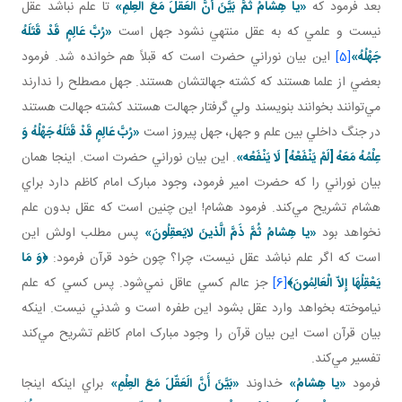
بعد فرمود که
«يا هِشامُ ثُمَّ بَيَّنَ أَنَّ الَعَقّلَ مَعَ العِلْمِ»
تا علم نباشد عقل
نيست و علمي که به عقل منتهي نشود جهل است
«رُبَّ عَالِمٍ قَدْ قَتَلَهُ
جَهْلُهُ»
[5]
اين بيان نوراني حضرت است که قبلاً هم خوانده شد. فرمود
بعضي از علما هستند که کشته جهالتشان هستند. جهل مصطلح را ندارند
مي‌توانند بخوانند بنويسند ولي گرفتار جهالت‌ هستند کشته جهالت‌ هستند
در جنگ داخلي بين علم و جهل، جهل پيروز است
«رُبَّ عَالِمٍ قَدْ قَتَلَهُ جَهْلُهُ
وَ
عِلْمُهُ مَعَهُ [لَمْ يَنْفَعْهُ‏] لَا يَنْفَعُه‏»
. اين بيان نوراني حضرت است. اينجا همان
بيان نوراني را که حضرت امير فرمود، وجود مبارک امام کاظم دارد براي
هشام تشريح مي‌کند. فرمود هشام! اين چنين است که عقل بدون علم
نخواهد بود
«يا هِشامُ ثُمَّ ذَمَّ الَّذينَ لايَعقِلُونَ»
پس مطلب اولش اين
است که اگر علم نباشد عقل نيست، چرا؟ چون خود قرآن فرمود:
﴿
وَ مَا
يَعْقِلُهَا إِلاّ الْعَالِمُونَ
﴾
[6]
جز عالم کسي عاقل نمي‌شود. پس کسي که علم
نياموخته بخواهد وارد عقل بشود اين طفره است و شدني نيست. اينکه
بيان قرآن است اين بيان قرآن را وجود مبارک امام کاظم تشريح مي‌کند
تفسير مي‌کند.
فرمود
«يا هِشامُ»
خداوند
«بَيَّنَ أَنَّ الَعَقّلَ مَعَ العِلْمِ»
براي اينکه اينجا