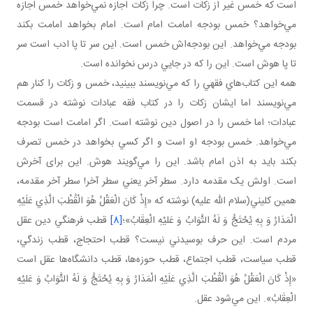
است که خمس غير از زکات است. چرا زکات اجازه نمي‌خواهد خمس اجازه
مي‌خواهد؟ خمس بودجه امامت امام است. امام بخواهد امامت بکند
بودجه مي‌خواهد. اين بودجه‌اش خمس است. اين سر تا پا ادب است سر
تا پا هوش است. اين را که در جايي درس نخوانده است.
همه اين کتاب‌هاي فقهي را که مي‌نويسند ببينيد، خمس و زکات را کنار هم
مي‌نويسند اما ايشان زکات را در کتاب فقه عبادات نوشته در قسمت
عبادات؛ اما خمس را در اصول دين نوشته است. اگر امامت است بودجه
مي‌خواهد. خمس بودجه او است و اگر کسي بخواهد در خمس تصرف
بکند بايد به اذن امام باشد. اين را مي‌گويند هوش. اين برای آخرش
است. اولش يک مقدمه دارد. سطر آخر يعني سطر آخر! سطر آخر مقدمه،
همين کليني(سلام الله عليه) نوشته که «إِذْ كَانَ الْعَقْلُ هُوَ الْقُطْبَ الَّذِي عَلَيْهِ
الْمَدَارُ وَ بِهِ يُحْتَجُّ وَ لَهُ الثَّوَابُ وَ عَليْهِ الْعِقَابُ»؛
[8]
قطب فرهنگي دين عقل
مردم است. اين حرف بوسيدني نيست؟ قطب احتجاج، قطب زندگي،
قطب سياست، قطب اجتماع، قطب حوزه‌ها، قطب دانشگاه‌ها عقل است
«إِذْ كَانَ الْعَقْلُ هُوَ الْقُطْبَ الَّذِي عَلَيْهِ الْمَدَارُ وَ بِهِ يُحْتَجُّ وَ لَهُ الثَّوَابُ وَ عَليْهِ
الْعِقَابُ». اين مي‌شود عقل.