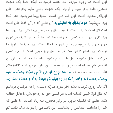
اين است که وجود مبارک امام هفتم فرمود به اينکه خدا يک حجت
ظاهري دارد بنام انبياء و اولياء. يک حجت باطني دارد بنام عقل. عقل
اين‌قدر محترم است. اين قدر غني است. منتها پيدا نمي‌شود. عقل کجا
پيدا مي‌شود؟
﴿وَ ما يَعْقِلُها إلّا العالِموُنَ﴾
، آن علمي که در آن فقط عقل است
استدلال است کمياب است. فرمود عاقل را بخواهي پيدا کني بايد بين علما
پيدا کني. غير از عالم کسي عاقل نخواهد شد. ما اگر حرم مشرف مي‌شويم
در و ديوار را مي‌بوسيم براي اين حرف‌ها است. اين حرف‌ها هيچ جا
نيست. اين امام کاظم است فرمود عقل چيز خوبي است اما چه کسي
مي‌تواند عاقل بشود؟ اول بايد عالم بشود، علم مقدمه است براي آن
نتيجه. علم وسيله است براي آن هدف. اين بيان نوراني امام کاظم(سلام
الله عليه) است فرمود که
«يا هِشامُ إِنَّ للّهِ عَليَ النّاسِ حُجَّتَيْنِ حُجَّةً ظاهِرَةً
وَ حُجَّةً باطِنَةً، فَأَمّا الظّاهِرَةُ فَالرُّسُلُ وَ الاَنْبياهُ وَ الاَئِمَّةُ. وَ أَمّا الباطِنَةُ فَالعُقُولُ»
،
اگر يک روزي فرصت باشد آخر سوره مبارکه «نساء» را به عرضتان برسانيم
که عقل اولاً خيلي کمياب است هر کسي حق ندارد خودش را عاقل خطاب
بکند. عقلي که تکليف بياورد در برابر مجنون، بله زياد است، اما عقلي که
خدا را بشناسد اسمائش را بشناسد، اين نامتناهي را بتواند درک بکند، کم