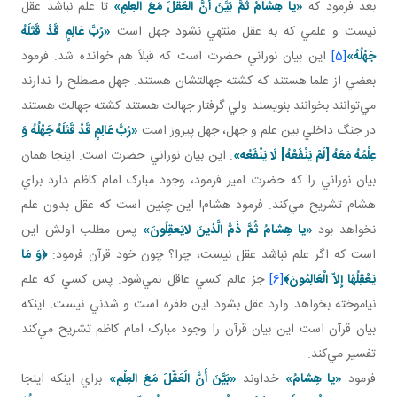
بعد فرمود که
«يا هِشامُ ثُمَّ بَيَّنَ أَنَّ الَعَقّلَ مَعَ العِلْمِ»
تا علم نباشد عقل
نيست و علمي که به عقل منتهي نشود جهل است
«رُبَّ عَالِمٍ قَدْ قَتَلَهُ
جَهْلُهُ»
[5]
اين بيان نوراني حضرت است که قبلاً هم خوانده شد. فرمود
بعضي از علما هستند که کشته جهالتشان هستند. جهل مصطلح را ندارند
مي‌توانند بخوانند بنويسند ولي گرفتار جهالت‌ هستند کشته جهالت‌ هستند
در جنگ داخلي بين علم و جهل، جهل پيروز است
«رُبَّ عَالِمٍ قَدْ قَتَلَهُ جَهْلُهُ
وَ
عِلْمُهُ مَعَهُ [لَمْ يَنْفَعْهُ‏] لَا يَنْفَعُه‏»
. اين بيان نوراني حضرت است. اينجا همان
بيان نوراني را که حضرت امير فرمود، وجود مبارک امام کاظم دارد براي
هشام تشريح مي‌کند. فرمود هشام! اين چنين است که عقل بدون علم
نخواهد بود
«يا هِشامُ ثُمَّ ذَمَّ الَّذينَ لايَعقِلُونَ»
پس مطلب اولش اين
است که اگر علم نباشد عقل نيست، چرا؟ چون خود قرآن فرمود:
﴿
وَ مَا
يَعْقِلُهَا إِلاّ الْعَالِمُونَ
﴾
[6]
جز عالم کسي عاقل نمي‌شود. پس کسي که علم
نياموخته بخواهد وارد عقل بشود اين طفره است و شدني نيست. اينکه
بيان قرآن است اين بيان قرآن را وجود مبارک امام کاظم تشريح مي‌کند
تفسير مي‌کند.
فرمود
«يا هِشامُ»
خداوند
«بَيَّنَ أَنَّ الَعَقّلَ مَعَ العِلْمِ»
براي اينکه اينجا