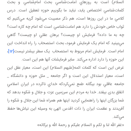
السلام) است به روزهاي امامت‌شناسي بحث امام‌شناسي و بحث
کلمات‌شناسي اختصاص يابد، نبايد ما بگوييم حوزه تعطيل است. درس
کلامي ما در اين روزها است، هم ذکر مصيبت مي‌شود گريه مي‌کنيم که
ثواب خاص خودش را دارد هم امامت‌شناسي است که امام چه کاره است؟
چه به ما داده؟ فرمايش او چيست؟ برهان عقلي او چيست؟ گاهي
مي‌بينيد که امام يک فرمايش فرمود، بحث استصحاب را راه انداخت اين
امام است. فرمايش امام مربوط به استصحاب يک سطر بيشتر نيست
[12]
،
اين حوزه را دارد اداره مي‌کند. ساير فرمايشات آنها هم اين است.
غرض اين است که کلمات ائمه(عليهم السلام) اين است، معيار عقل اين
است، معيار استدلال اين است و اگر جامعه _ مثل حوزه و دانشگاه _
جامعه عاقلي بود بيگانه طمع نمي‌کردکه خداي ناکرده در ايران اسلامي
اتفاق بدی بيفتد. خدا به مردم اين سرزمين عزت و جلال و شکوه بدهد که
شما بزرگان اينها را راهنمايي کرديد اينها هم همراه شما اين جلال و شکوه را
آفريدند و عظمت ايران را ذات اقدس الهی به وسيله اين نياش‌ها حفظ
مي‌کند.
«غفر الله لنا و لکم و السلام عليکم و رحمة الله و برکاته»