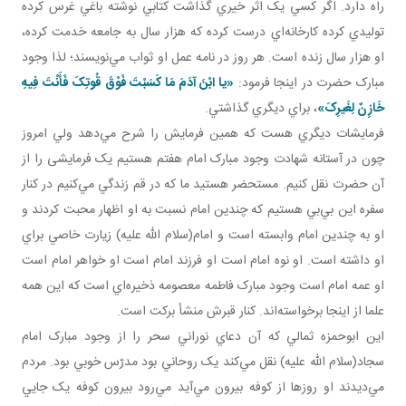
راه دارد. اگر کسي يک اثر خيري گذاشت کتابي نوشته باغي غرس کرده
توليدي کرده کارخانه‌اي درست کرده که هزار سال به جامعه خدمت کرده،
او هزار سال زنده است. هر روز در نامه عمل او ثواب مي‌نويسند؛ لذا وجود
مبارک حضرت در اينجا فرمود:
«يا ابْنَ آدَمَ مَا کَسَبْتَ فَوْقَ قُوتِکَ فَأَنْتَ فِيهِ
خَازِنٌ لِغَيرِکَ»
، براي ديگري گذاشتي.
فرمايشات ديگري هست که همين فرمايش را شرح مي‌دهد ولي امروز
چون در آستانه شهادت وجود مبارک امام هفتم هستيم يک فرمايشی را از
آن حضرت نقل کنيم. مستحضر هستيد ما که در قم زندگي مي‌کنيم در کنار
سفره اين بي‌بي هستيم که چندين امام نسبت به او اظهار محبت کردند و
او به چندين امام وابسته است و امام(سلام الله عليه) زيارت خاصي براي
او داشته است. او نوه امام است او فرزند امام است او خواهر امام است
او عمه امام است وجود مبارک فاطمه معصومه ذخيره‌اي است که اين همه
علما از اينجا برخواسته‌اند. کنار قبرش منشأ برکت است.
اين ابوحمزه ثمالي که آن دعاي نوراني سحر را از وجود مبارک امام
سجاد(سلام الله عليه) نقل مي‌کند يک روحاني بود مدرّس خوبي بود. مردم
مي‌ديدند او روزها از کوفه بيرون مي‌آيد مي‌رود بيرون کوفه يک جايي