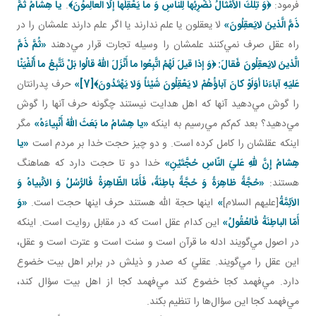
فرمود:
﴿وَ تِلْكَ الأَمْثالُ نَضْرِبُها لِلْناسِ وَ ما يَعْقِلُها إلّا العالِموُنَ﴾
.
يا هِشامُ ثُمَّ
ذَمَّ الَّذينَ لايَعقِلُونَ»
لا يعقلون يا علم ندارند يا اگر علم دارند علمشان را در
راه عقل صرف نمي‌کنند علمشان را وسيله تجارت قرار مي‌دهند
«ثُمَّ ذَمَّ
الَّذينَ لايَعقِلُونَ فَقالَ: ﴿وَ إذا قيلَ لَهُمُ اتَّبِعُوا ما أَنْزَلَ اللّهُ قالُوا بَلْ نَتَّبِعُ ما أَلْفْيَنْا
عَليَهِ آباءَنا أوَلَوْ كانَ آباؤُهُمْ لا يَعْقِلُونَ شَيْئاً وَلا يَهْتَدُونَ﴾
[7]
»
حرف پدرانتان
را گوش مي‌دهيد آنها که اهل هدايت نيستند چگونه حرف آنها را گوش
مي‌دهيد؟ بعد کم‌کم مي‌رسيم به اينکه
«يا هِشامُ ما بَعَثَ اللّهُ أَنْبِياءَهُ»
مگر
اينکه عقلشان را کامل کرده است. و دو چيز حجت خدا بر مردم است
«يا
هِشامُ إِنَّ للّهِ عَليَ النّاسِ حُجَّتَيْنِ»
خدا دو تا حجت دارد که هماهنگ
هستند:
«حُجَّةً ظاهِرَةً وَ حُجَّةً باطِنَةً، فَأَمّا الظّاهِرَةُ فَالرُّسُلُ وَ الاَنْبياهُ وَ
الاَئِمَّةُ
[عليهم السلام]
»
اينها حجة الله‌ هستند حرف اينها حجت است.
«وَ
أَمّا الباطِنَةُ فَالعُقُولُ»
اين کدام عقل است که در مقابل روايت است. اينکه
در اصول مي‌گويند ادله ما قرآن است و سنت است و عترت است و عقل،
اين عقل را مي‌گويند. عقلي که صدر و ذيلش در برابر اهل بيت خضوع
دارد. مي‌فهمد کجا خضوع کند مي‌فهمد کجا از اهل بيت سؤال کند،
مي‌فهمد کجا اين سؤال‌ها را تنظيم بکند.