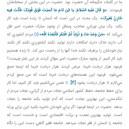
ما در کلمات حکيمانه آن حضرت بود. حضرت در اين بخش از سخنانشان
فرمودند:
«وَ قَالَ عَلَيهِ السَّلاَمُ: يا ابْنَ آدَمَ مَا کَسَبْتَ فَوْقَ قُوتِکَ فَأَنْتَ فِيهِ
خَازِنٌ لِغَيرِکَ»
. يک بحث در اين است که انسان تا زنده است بايد کار
بکند. يک بيان نوراني صاحب وسائل از وجود مبارک حضرت امير نقل
مي‌کند که
«مَنْ وَجَدَ مَاءً وَ تُرَاباً ثُمَّ افْتَقَرَ فَأَبْعَدَهُ اللَّه‏»
؛
[1]
مردم کشوري که
آب دارند خاک دارند امکانات دارند توليد نکنند کشاورزي نکنند کار نکنند
نياز خودشان را برطرف نکنند خدا آنها را از رحمت دور کند. تا زنده هستيم
بايد کار کنيم. از وجود مبارک حضرت امير سؤال کردند بار اين شتر چيست؟
فرمود هزار درخت خرما. عرض کردند هزار درخت خرما که اينجا جمع
نمي‌شود. فرمود اين هسته‌هاي درخت خرما است که من جمع کردم
مي‌کارم تا هزار درخت بشود
[2]
. تا نفس مي‌کشيم بايد کار کنيم، اما کار
براي حفظ جامعه، حفظ کشور اسلامي نجات مردم از گراني، نجات مردم از
تنگدستي، اين بهترين عبادت است که آدم توليد بکند جامعه را نجات
بدهد. حضرت در اينجا فرمود اگر براي خودتان ذخيره بکنيد اين برای ورثه
است. توليد بهترين نعمت و برکت اقتصادي است و خدمت است که
جامعه را انسان از فقر نجات می­دهد. جامعه فقير گاهي دست اين را نگاه