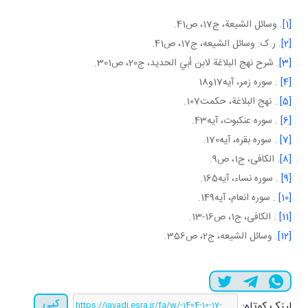
[1]
. وسائل الشيعة، ج17، ص41.
[2]
. ر.ک: وسائل الشيعه، ج17، ص41.
[3]
. شرح نهج البلاغة لابن أبي الحديد، ج‏20، ص301.
[4]
. سوره زمر، آيه17و18
[5]
. نهج البلاغة، حکمت107.
[6]
. سوره عنکبوت، آيه43.
[7]
. سوره بقره، آيه170.
[8]
. الکافی، ج1، ص9.
[9]
. سوره نساء، آيه165.
[10]
. سوره انعام، آيه149.
[11]
. الکافی، ج1، ص16-13.
[12]
. وسائل الشيعه، ج2، ص356.
کپی
لینک کوتاه: