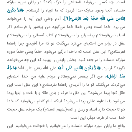
است. چه کسي مي‌تواند نامتناهي را درک بکند؟ در پايان سوره مبارکه
«نساء» آنجا وجود مبارک خدا فرمود که ما انبياء را فرستادم:
﴿
لِئَلاَّ يَكُونَ
لِلنَّاسِ عَلَي اللَّهِ حُجَّةٌ بَعْدَ الرُّسُلِ
﴾
[9]
، آدم وقتي اين آيه را مي‌خواند
مي‌لرزد. خدا است يعني خدا! خدا مي‌گويد من پيغمبر را فرستادم اگر
انبياء نمي‌فرستادم پيغمبران را نمي‌فرستادم کتاب آسماني را نمي‌فرستادم
عقل در برابر من احتجاج مي‌کرد مي‌گفت تو که مرا آفريدي چرا راهنما
نفرستادي؟ اين عقل است که با خدا درگير مي‌شود. حتماً يعني حتماً سوره
مبارکه «نساء» را مراجعه کنيد. بخش پاياني را ببينيد که اين چه مي‌خواهد
بگويد؟ فرمود:
﴿لِئَلاَّ يَكُونَ لِلنَّاسِ عَلَي اللَّهِ﴾
علي الله يعني علي الله!
﴿حُجَّةٌ
بَعْدَ الرُّسُلِ
﴾
، من اگر پيغمبر نمي‌رستادم مردم عليه منِ خدا احتجاج
مي‌کردند مي‌گفتند تو ما را آفريدي راهنما نفرستادي؟ اين عقل است اين
عقل کجا پيدا مي‌شود؟ اين عقل با عرف و بناي عقلا و با لغت و اينها پيدا
مي‌شود يا با علوم عقلي پيدا مي‌شود؟ اينکه امام کاظم مي‌فرمايد که خدا
دو تا حجت دارد انبياء و رسل و ائمه(عليهم السلام) يک طرف، عقل حجت
خدا است از طرف ديگر، اين است.
واقع ما پايان سوره مبارکه «نساء» را مي‌خوانيم با خجالت مي‌خوانيم. اين