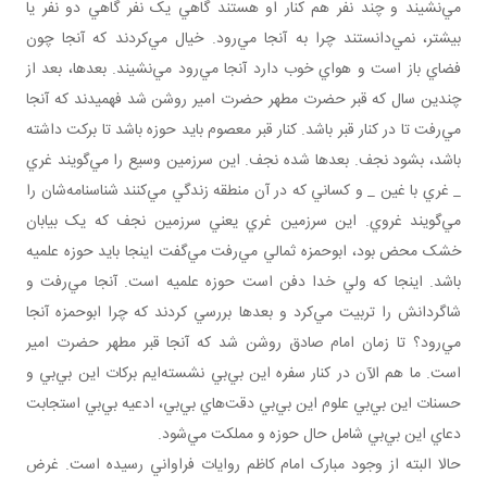
مي‌نشيند و چند نفر هم کنار او هستند گاهي يک نفر گاهي دو نفر يا
بيشتر، نمي‌دانستند چرا به آنجا مي‌رود. خيال مي‌کردند که آنجا چون
فضاي باز است و هواي خوب دارد آنجا مي‌رود مي‌نشيند. بعدها، بعد از
چندين سال که قبر حضرت مطهر حضرت امير روشن شد فهميدند که آنجا
مي‌رفت تا در کنار قبر باشد. کنار قبر معصوم بايد حوزه باشد تا برکت داشته
باشد، بشود نجف. بعدها شده نجف. اين سرزمين وسيع را مي‌گويند غري
_ غري با غين _ و کساني که در آن منطقه زندگي مي‌کنند شناسنامه‌شان را
مي‌گويند غروي. اين سرزمين غري يعني سرزمين نجف که يک بيابان
خشک محض بود، ابوحمزه ثمالي مي‌رفت مي‌گفت اينجا بايد حوزه علميه
باشد. اينجا که ولي خدا دفن است حوزه علميه است. آنجا مي‌رفت و
شاگردانش را تربيت مي‌کرد و بعدها بررسي کردند که چرا ابوحمزه آنجا
مي‌رود؟ تا زمان امام صادق روشن شد که آنجا قبر مطهر حضرت امير
است. ما هم الآن در کنار سفره اين بي‌بي نشسته‌ايم برکات اين بي‌بي و
حسنات اين بي‌بي علوم اين بي‌بي دقت‌هاي بي‌بي، ادعيه بي‌بي استجابت
دعاي اين بي‌بي شامل حال حوزه و مملکت مي‌شود.
حالا البته از وجود مبارک امام کاظم روايات فراواني رسيده است. غرض