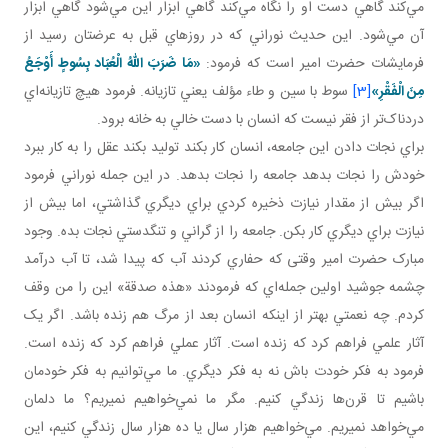
مي‌کند گاهي دست او را نگاه مي‌کند گاهي ابزار اين مي‌شود گاهي ابزار
آن مي‌شود. اين حديث نوراني که در روزهاي قبل به عرضتان رسيد از
فرمايشات حضرت امير است که فرمود:
«مَا ضَرَبَ اللهُ الْعُبَاد بِسُوطٍ أَوْجَعُ
مِنَ الْفَقْرِ»
[3]
سوط با سين و طاء مؤلف يعني تازيانه. فرمود هيچ تازيانه‌اي
دردناک‌تر از فقر نيست که انسان با دست خالي به خانه برود.
براي نجات دادن اين جامعه، انسان کار بکند توليد بکند عقل را به کار ببرد
خودش را نجات بدهد جامعه را نجات بدهد. در اين جمله نوراني فرمود
اگر بيش از مقدار نيازت ذخيره کردي براي ديگري گذاشتي، اما بيش از
نيازت براي ديگري کار بکن. جامعه را از گراني و تنگدستي نجات بده. وجود
مبارک حضرت امير وقتی که حفاري کردند آب که پيدا شد، تا آب درآمد
چشمه جوشيد اولين جمله‌اي که فرمودند «هذه صدقة» اين را من وقف
کردم. چه نعمتي بهتر از اينکه انسان بعد از مرگ هم زنده باشد. اگر يک
آثار علمي فراهم کرد که زنده است. آثار عملي فراهم کرد که زنده است.
فرمود به فکر خودت باش نه به فکر ديگري. ما مي‌توانيم به فکر خودمان
باشيم تا قرن‌ها زندگي کنيم. مگر ما نمي‌خواهيم نميريم؟ ما دلمان
مي‌خواهد نميريم. مي‌خواهيم هزار سال يا ده هزار سال زندگي کنيم، اين