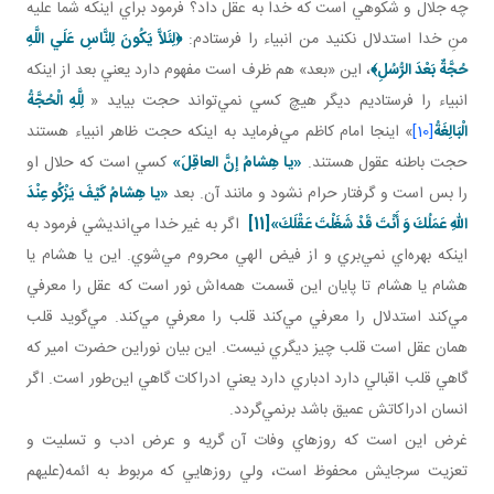
چه جلال و شکوهي است که خدا به عقل داد؟ فرمود براي اينکه شما عليه
منِ خدا استدلال نکنيد من انبياء را فرستادم:
﴿
لِئَلاَّ يَكُونَ لِلنَّاسِ عَلَي اللَّهِ
حُجَّةٌ بَعْدَ الرُّسُلِ
﴾
، اين «بعد» هم ظرف است مفهوم دارد يعني بعد از اينکه
انبياء را فرستاديم ديگر هيچ کسي نمي‌تواند حجت بيايد «
لِلَّهِ الْحُجَّةُ
الْبَالِغَةُ
[10]
» اينجا امام کاظم مي‌فرمايد به اينکه حجت ظاهر انبياء هستند
حجت باطنه عقول هستند.
«يا هِشامُ إنَّ العاقِلَ»
کسي است که حلال او
را بس است و گرفتار حرام نشود و مانند آن. بعد
«يا هِشامُ كَيْفَ يَزْكُو عِنْدَ
اللّهِ عَمَلُكَ وَ أَنْتَ قَدْ شَغَلْتَ عَقْلَكَ»
[11]
اگر به غير خدا مي‌انديشي فرمود به
اينکه بهره‌اي نمي‌بري و از فيض الهي محروم مي‌شوي. اين يا هشام يا
هشام يا هشام تا پايان اين قسمت همه‌اش نور است که عقل را معرفي
مي‌کند استدلال را معرفي مي‌کند قلب را معرفي مي‌کند. مي‌گويد قلب
همان عقل است قلب چيز ديگري نيست. اين بيان نوراين حضرت امير که
گاهي قلب اقبالي دارد ادباري دارد يعني ادراکات گاهي اين‌طور است. اگر
انسان ادراکاتش عميق باشد برنمي‌گردد.
غرض اين است که روزهاي وفات آن گريه و عرض ادب و تسليت و
تعزيت سرجايش محفوظ است، ولي روزهايي که مربوط به ائمه(عليهم