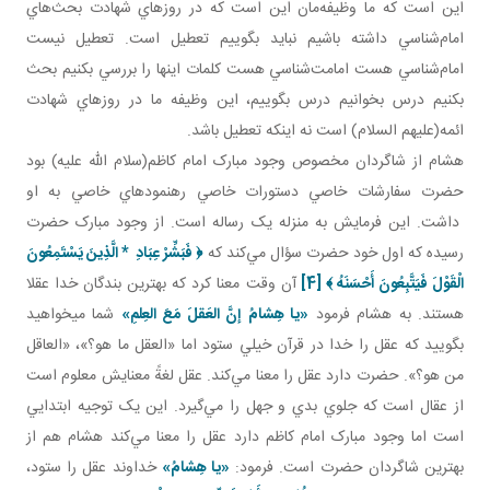
اين است که ما وظيفه‌مان اين است که در روزهاي شهادت بحث‌هاي
امام‌شناسي داشته باشيم نبايد بگوييم تعطيل است. تعطيل نيست
امام‌شناسي هست امامت‌شناسي هست کلمات اينها را بررسي بکنيم بحث
بکنيم درس بخوانيم درس بگوييم، اين وظيفه ما در روزهاي شهادت
ائمه(عليهم السلام) است نه اينکه تعطيل باشد.
هشام از شاگردان مخصوص وجود مبارک امام کاظم‌(سلام الله عليه) بود
حضرت سفارشات خاصي دستورات خاصي رهنمودهاي خاصي به او
داشت. اين فرمايش به منزله يک رساله است. از وجود مبارک حضرت
رسيده که اول خود حضرت سؤال مي‌کند که
﴿
فَبَشِّرْ عِبَادِ
*
الَّذِينَ يَسْتَمِعُونَ
الْقَوْلَ فَيَتَّبِعُونَ أَحْسَنَهُ
﴾
[4]
آن وقت معنا کرد که بهترين بندگان خدا عقلا
هستند. به هشام فرمود
«يا هِشامُ
إنَّ العَقلَ مَعَ العِلمِ»
شما می­خواهيد
بگوييد که عقل را خدا در قرآن خيلي ستود اما «العقل ما هو؟»، «العاقل
من هو؟». حضرت دارد عقل را معنا مي‌کند. عقل لغةً معنايش معلوم است
از عقال است که جلوي بدي و جهل را مي‌گيرد. اين يک توجيه ابتدايي
است اما وجود مبارک امام کاظم دارد عقل را معنا مي‌کند هشام هم از
بهترين شاگردان حضرت است. فرمود:
«يا هِشامُ»
خداوند عقل را ستود،