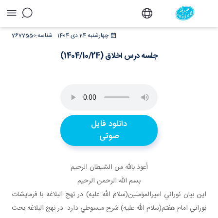
جلسه درس اخلاق (1404/10/24) - دفتر
چهارشنبه 24 دی 1404
شناسه:
7677550
جلسه درس اخلاق (1404/10/24)
دانلود فایل
صوتی
أعوذ بالله من الشيطان الرجيم
بسم الله الرحمن الرحيم
اين بيان نوراني اميرالمؤمنين(سلام الله عليه) در نهج البلاغه با فرمايشات
نوراني امام هفتم(سلام الله عليه) شرح مبسوطي دارد. در نهج البلاغه بحث