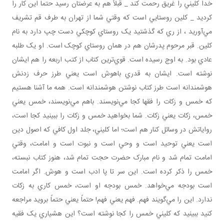
خدا کليني را غريق رحمت کند _ قبلاً هم به عرضتان رسيد حتماً اين کار را
کرديد _ کلين روستايي است که وقتي شما از تهران به طرف قم تشريف
مي‌آوريد ، از ري که گذشتيد يک روستاي کوچکي دست چپ دارد به نام
کلين. قبر مرحوم پدرشان هم در همان روستاي کوچک است. او يک طلبه
عادي بود. به اوج رسيده است. قوي‌ترين کتاب از کتب اربعه را هم ايشان
نوشته است. ايشان به قدري باهوش است يعني طرز حرف زدنش
هوشمندانه است طرز کتاب نوشتن هوشمندانه است. همه ما آشنا هستيم
که خمس و زکات را فقها کجا مي‌نويسند. باهم مي‌نويسند، خمس يعني
خمس، زکات يعني زکات. شما بخواهيد خمس و زکات را ببينيد کجا است،
رواياتش در وسائل کنار هم است؛ اما کليني، جلد اول کافي که اصول دين
است يعني توحيد است و وحي است و نبوت است و امامت، وقتي
امامت تمام شد و نام مبارک حضرت حجت تمام شد، هنوز کتاب نبسته،
خمس را ذکر کرده است. اين سر تا پا ادب است و هوش. اگر امامت
است بودجه مي‌خواهد. خمس بودجه او است، خمس کاري به زکات
ندارد. اين را مي‌گويند فهم. فهم يعني فهم! حتماً يعني حتماً برويد مراجعه
کنيد ببينيد که کليني خمس را کجا نوشته است؟ اين هشياري يک فقيه