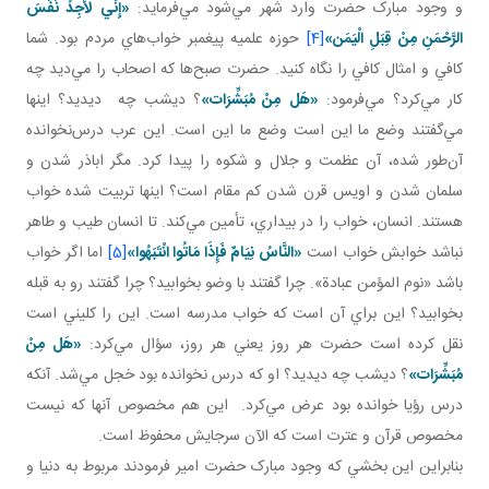
و وجود مبارک حضرت وارد شهر مي‌شود مي‌فرمايد:
«إِنِّي لَأَجِدُ نَفَسَ
الرَّحْمَنِ مِنْ قِبَلِ الْيَمَن‏»
[4]
حوزه علميه پيغمبر خواب‌هاي مردم بود. شما
کافي و امثال کافي را نگاه کنيد. حضرت صبح‌ها که اصحاب را مي‌ديد چه
کار مي‌کرد؟ مي‌فرمود:
«هَل
مِنْ مُبَشِّرَات»
؟ ديشب چه ديديد؟ اينها
مي‌گفتند وضع ما اين است وضع ما اين است. اين عرب درس‌نخوانده
آن‌طور شده، آن عظمت و جلال و شکوه را پيدا کرد. مگر اباذر شدن و
سلمان شدن و اويس قرن شدن کم مقام است؟ اينها تربيت شده خواب
هستند. انسان، خواب را در بيداري، تأمين مي‌کند. تا انسان طيب و طاهر
نباشد خوابش خواب است
«النَّاسُ نِيَامٌ فَإِذَا مَاتُوا انْتَبَهُوا»
[5]
اما اگر خواب
باشد «نوم المؤمن عبادة». چرا گفتند با وضو بخوابيد؟ چرا گفتند رو به قبله
بخوابيد؟ اين براي آن است که خواب مدرسه است. اين را کليني است
نقل کرده است حضرت هر روز يعني هر روز، سؤال مي‌کرد:
«هَل
مِنْ
مُبَشِّرَات»
؟ ديشب چه ديديد؟ او که درس نخوانده بود خجل مي‌شد. آنکه
درس رؤيا خوانده بود عرض مي‌کرد. اين هم مخصوص آنها که نيست
مخصوص قرآن و عترت است که الآن سرجايش محفوظ است.
بنابراين اين بخشي که وجود مبارک حضرت امير فرمودند مربوط به دنيا و