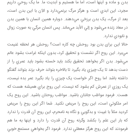
بدن و ماده و اينها است، اما ما هستيم و ابديت ما. ما يک روحي داريم
مجرد، اين ابدي است و هرگز مرگ برنمي‌دارد و الآن با اين بدن است،
بعد از مرگ، يک بدن برزخي مي‌دهند. دوباره همين انسان با همين بدن
در معاد زنده مي‌شود و إلي الأبد مي‌ماند. پس انسان مرگي به صورت زوال
و نابودي ندارد.
حالا اين برای بدن بود روحش چه کاره است؟ روحش هر لحظه غنيمت
مي‌برد. اين روح اگر نشست و تحقيق کرد، بدون اينکه غرامت بشود عالم
مي‌شود. بدن اگر بخواهد تحقيق بکند بايد خسته بشود بايد عمري را از
دست بدهد تا يک چيزي ياد بگيرد تا بالاخره بتواند حرف بزند بتواند گفتگو
داشته باشد اما روح اگر خواست يک چيزي را ياد بگيرد عمر بده نيست،
يک روزي از عمرش کم بشود که نيست، اين روح براي هميشه هست که
هست. فرمود مواظب جانتان باشيد. مواظب روحتان باشيد. اين روح يک
امر ملکوتي است، اين روح را مريض نکنيد. شما اگر اين روح را مريض
کرديد مثلاً با غيبت و بدگويي و نگاه به نامحرم، اين روح آن قدرت را ندارد
که بار اين علم را بکشد وگرنه روح آن قدرت را دارد و اينها به ما هم
فرمودند که اين روح هرگز معطلي ندارد. فرمود اگر بخواهي مستمع خوبي