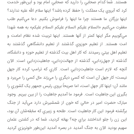
هستند. شما کدام صحابي را داريد که صحابي امام بود و اين‌طور خدمت
کرد که آبروي يک مملکت را حفظ کرده باشد؟ اينها سلام الله عليه ندارند؟
اينها بزرگان ما هستند چرا ما اينها را فراموش بکنيم. دعا مي‌کنيم طلب
مغفرت مي‌کنيم «السلام عليکم السلام عليکم السلام عليکم» به همه شهدا
مي‌گوييم مگر اينها کمتر از آنها هستند. اينها تربيت شده نظام امامت و
امت هستند. از تعليم حوزوي گذشتند از تعليم دانشگاهي گذشتند به
تعليم اهل بيتي رسيدند که کار اهل بيت گذشته از تعليم حوزه و دانشگاه،
گذشته از جهل‌زدايي، گذشته از جهالت‌زدايي، جاهليت‌زدايي است. الآن
آنچه که لازم است جاهليت‌زدايي است. کاري که ترامپ کرده کار جهل
نيست؛ کار جهل آن است که کسي ديگري را مي‌زند مال کسي را مي‌برد و
مانند آن؛ اينها کار جهل است، اما صريحاً بروی رئيس جمهور يک کشوري را
بگيری اين جاهليت است. فرمود ما آمديم جاهليت را از بين ببريم. وجود
مبارک حضرت امير در حالي که خون از شمشيرش دارد مي‌آيد از جنگ
برگشته فرمود اين کار جاهليت است. طلحه و زبيري که سابقه‌شان آن بود،
اين زن را جلو انداختند براي چه؟ بهانه کرديد، شما که در کشتن عثمان
سهيم بوديد الآن به جنگ آمديد در بصره آمديد اين‌طور خونريزي کرديد