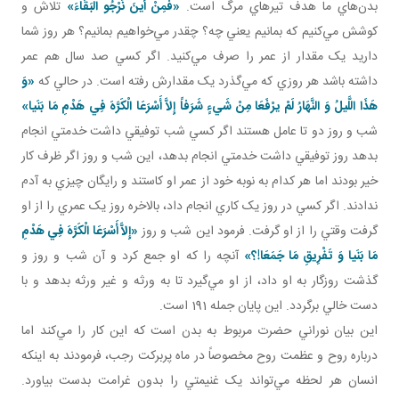
بدن‌هاي ما هدف تيرهاي مرگ است.
«فَمِنْ أَينَ نَرْجُو الْبَقَاءَ»
تلاش و
کوشش مي‌کنيم که بمانيم يعني چه؟ چقدر مي‌خواهيم بمانيم؟ هر روز شما
داريد يک مقدار از عمر را صرف مي‌کنيد. اگر کسي صد سال هم عمر
داشته باشد هر روزي که مي‌گذرد يک مقدارش رفته است.
در حالي که
«وَ
هَذَا اللَّيلُ وَ النَّهَارُ لَمْ يرْفَعَا مِنْ شَيءٍ شَرَفاً إِلاَّ أَسْرَعَا الْکَرَّهَ فِي هَدْمِ مَا بَنَيا»
شب و روز دو تا عامل‌ هستند اگر کسي شب توفيقي داشت خدمتي انجام
بدهد روز توفيقي داشت خدمتي انجام بدهد، اين شب و روز اگر ظرف کار
خير بودند اما هر کدام به نوبه خود از عمر او کاستند و رايگان چيزي به آدم
ندادند. اگر کسي در روز يک کاري انجام داد، بالاخره روز يک عمري را از او
گرفت وقتي را از او گرفت. فرمود اين شب و روز
«إِلاَّ أَسْرَعَا الْکَرَّهَ فِي هَدْمِ
مَا بَنَيا وَ تَفْرِيقِ مَا جَمَعَا!؟»
آنچه را که او جمع کرد و آن شب و روز و
گذشت روزگار به او داد، از او مي‌گيرد تا به ورثه و غير ورثه بدهد و با
دست خالي برگردد. اين پايان جمله 191 است.
اين بيان نوراني حضرت مربوط به بدن است که اين کار را مي‌کند اما
درباره روح و عظمت روح مخصوصاً در ماه پربرکت رجب، فرمودند به اينکه
انسان هر لحظه مي‌تواند يک غنيمتي را بدون غرامت بدست بياورد.