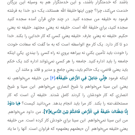
باشند که خدمتگزار باشند، و اين خدمتگزار هم به وسيله اين بزرگان
خدمت مي‌کند، چرا؟ چون اينها خليفة الله هستاند، يک؛ دو: خدا به فرشته
فرمود به خليفه من سجده کنيد. در چند جاي قرآن آمده سجده کنيد
سجده کنيد، براي خليفة الله است. خليفه نه يعني مجتهد. خليفه نه يعني
حکيم. خليفه نه يعني عارف. خليفه يعني کسي که کار خدايي را بکند. خدا
دو تا کار دارد: يک کار مع الواسطه است که به ما گفت که سعادت خودت
را خودت بايد تأمين بکني نه بيراهه بروي نه راه کسي را ببندي. يکي اينکه
جامعه را بايد اداره کنيد. جامعه را هر کسي نمي‌تواند اداره کند يک حَکم
بايد يعني قاضي، يک حاکم بايد، يعني جامع و مدير و قائد و مانند آن.
اينکه فرمود
﴿
إِنِّي جَاعِلٌ فِي الأَرْضِ خَلِيفَةً
﴾
،
[6]
من خليفه مي‌خواهم، نه
يعني ابن سينا مي‌خواهم يا شيخ انصاري مي‌خواهم. ابن سينا و شيخ
انصاري که کار خودشان را ‌کردند کامل شدند. خليفه آن است که کار
مستخلف‌عنه را بکند. کار مرا بايد انجام بدهد. مي‌دانيد کيست؟
﴿
يا داوُدُ
إِنَّا جَعَلْناكَ خَليفَةً فِي الْأَرْض فَاحْكُمْ بَيْنَ النَّاسِ
﴾
[7]
، من داود مي‌خواهم.
من ابن سينا نمي‌خواهم. ابن سينا براي خودش کار کرده است. من خليفه
يعني خليفه مي‌خواهم. آن «يعلمهم يعلمهم» که فراوان است. آنها را ما ياد