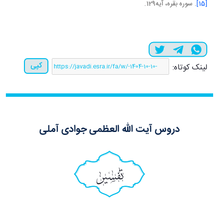
[15]
. سوره بقره، آيه129.
کپی
لینک کوتاه:
دروس آیت الله العظمی جوادی آملی
تفسیر