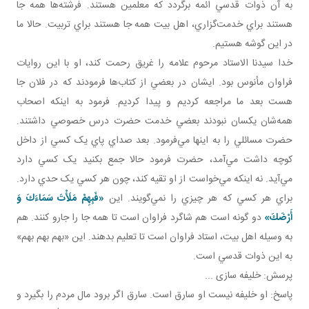
به آن ذوات قدسي ائمه برگردد که معلمين هستند. فرشته‌ها همه جا
هستند براي خدمت‌گزاري، اهل بيت همه جا هستند براي تربيت. حالا ما
در اين گوشه هستيم.
خدا سيدنا الاستاد مرحوم علامه را غريق رحمت کند، او با اين روايات
فراوان مأنوس بود. ايشان در بعضي از کتاب‌ها فرمودند که در فلان جا
هست بعد ما مراجعه کرديم و پيدا کرديم. فرمود به اينکه اصحاب
همه‌شان يکسان نبودند بعضي خدمت حضرت درس خصوصي داشتند.
حضرت مسائلي را به اينها مي‌فرمود. بعد صداي پاي يک کسي از داخل
کوچه داشت مي‌آمد، حضرت فرمود حالا جمع بکنيد يک کسي دارد
مي‌آيد. نه اينکه مي‌خواست از او تقيه کند، چون هر کسي يک حدي دارد.
براي هر کسي که هر چيزي را نمي‌گويند. اين
«فَبِهِمْ مَلَأْتَ سَمَاءَكَ وَ
أَرْضَكَ»
دو گونه است هم شاگرد فراوان است تا همه جا را جارو کنند. هم
به وسيله اهل بيت، استاد فراوان است تا تعليم بدهند. اين «بهم بهم بهم»
به اين ذوات قدسي است.
پرسش: خليفه سازی ...
پاسخ: او خليفه نيست او سارق است. سارق اگر برود مال مردم را بگيرد و