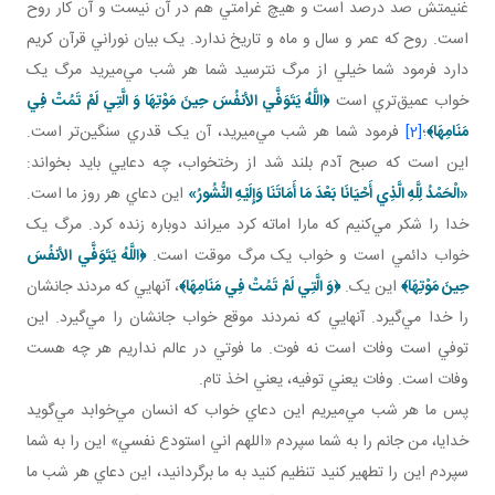
غنيمتش صد درصد است و هيچ غرامتي هم در آن نيست و آن کار روح
است. روح که عمر و سال و ماه و تاريخ ندارد. يک بيان نوراني قرآن کريم
دارد فرمود شما خيلي از مرگ نترسيد شما هر شب مي‌ميريد مرگ يک
خواب عميق‌تري است
﴿
اللَّهُ يَتَوَفَّي الأنفُسَ حِينَ مَوْتِهَا وَ الَّتِي لَمْ تَمُتْ فِي
مَنَامِهَا
﴾
؛
[2]
فرمود شما هر شب مي‌ميريد، آن يک قدري سنگين‌تر است.
اين است که صبح آدم بلند شد از رختخواب، چه دعايي بايد بخواند:
«الْحَمْدُ لِلَّهِ الَّذِي أَحْيَانَا بَعْدَ مَا أَمَاتَنَا وَإِلَيْهِ النُّشُورُ»
اين دعاي هر روز ما است.
خدا را شکر مي‌کنيم که مارا اماته کرد ميراند دوباره زنده کرد. مرگ يک
خواب دائمي است و خواب يک مرگ موقت است.
﴿
اللَّهُ يَتَوَفَّي الأنفُسَ
حِينَ مَوْتِهَا﴾
اين يک.
﴿وَ الَّتِي لَمْ تَمُتْ فِي مَنَامِهَا
﴾
، آنهايي که مردند جانشان
را خدا مي‌گيرد. آنهايي که نمردند موقع خواب جانشان را مي‌گيرد. اين
توفي است وفات است نه فوت. ما فوتي در عالم نداريم هر چه هست
وفات است. وفات يعني توفيه، يعني اخذ تام.
پس ما هر شب مي‌ميريم اين دعاي خواب که انسان مي‌خوابد مي‌گويد
خدايا، من جانم را به شما سپردم «اللهم اني استودع نفسي» اين را به شما
سپردم اين را تطهير کنيد تنظيم کنيد به ما برگردانيد، اين دعاي هر شب ما