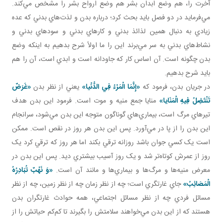
آخرت را، هم وضع ابدان بشر هم وضع ارواح بشر را مشخص مي‌کند.
مي‌فرمايد در دو فصل بايد بحث کرد؛ درباره بدن و لذت‌هاي بدني که عده
زيادي به دنبال همين لذائذ بدني و کارهاي بدني و سودهاي بدني و
نشاط‌هاي بدني به سر مي‌برند اين را ما اولاً شرح بدهيم به اينکه وضع
بدن چگونه است. آن اساس کار که جاودانه است و ابدي است، آن را هم
بايد شرح بدهيم.
در جريان بدن، فرمود که
«إِنَّمَا الْمَرْءُ فِي الدُّنْيا»
يعني از نظر بدن
«غَرَضٌ
تَنْتَضِلُ فِيهِ الْمَنَايا»
منايا جمع منيه و موت است. فرمود اين بدن هدف‌
تيرهاي مرگ است، بيماري‌هاي گوناگون متوجه اين بدن مي‌شود، سرانجام
اين بدن را از پا در مي‌آورد. پس اين بدن هر روز در نقص است. ممکن
است يک کسي جوان باشد روزانه ترقي بکند اما هر روز که ترقي کرد يک
روز از عمرش کوتاه‌تر شد و يک روز آسيب بيشتري ديد. پس اين بدن در
معرض منيه‌ها و مرگ‌ها و بيماري‌ها و مانند آن است.
«وَ نَهْبٌ تُبَادِرُهُ
الْمَصَائِبُ»
جاي غارتگري است؛ چه از نظر زمان چه از نظر زمين، چه از نظر
مسائل فردي چه از نظر مسائل اجتماعي، همه حوادث غارتگران بدن‌
هستند که از اين بدن مي‌خواهند سلامتش را بگيرند تا کم‌کم حياتش را از