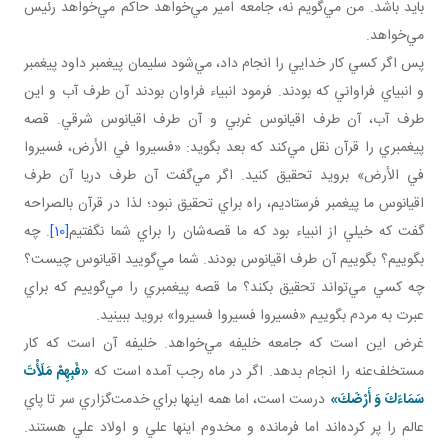
بايد باشد. من مي‌گويم نه، جامعه امير مي‌خواهد حاکم مي‌خواهد رئيس
مي‌خواهد.
پس اگر کسي کار خدايي را انجام داد، مي‌شود سليمان پيغمبر داود پيغمبر
و انبياي فراواني که بودند. فرمود انبياء فراوان بودند آن طرف آب و اين
طرف آب، آن طرف اقيانوس غربي و آن طرف اقيانوس شرقي. قصه
پيغمبري را قرآن نقل مي‌کند که بعد بگويد: «فسيروا في الأرض، فسيروا
في الأرض» برويد تحقيق کنيد. اگر مي‌گفت آن طرف دريا آن طرف
اقيانوس ما پيغمبر فرستاديم، راه براي تحقيق نبود؛ لذا در قرآن بالصراحه
گفت که خيلي از انبياء بود که ما قصه‌شان را براي شما نگفتيم
[10]
. چه
بگوييم؟ بگوييم آن طرف اقيانوس بودند. شما مي‌گوييد اقيانوس چيست؟
چه کسي مي‌تواند تحقيق بکند؟ ما قصه پيغمبري را مي‌گوييم که براي
عبرت به مردم بگوييم «فسيروا فسيروا فسيروا» برويد ببينيد.
غرض اين است که جامعه خليفه مي‌خواهد. خليفه آن است که کار
مستخلف‌عنه را انجام بدهد. اگر در ماه رجب آمده است که
«فَبِهِمْ مَلَأْتَ
سَمَاءَكَ وَ أَرْضَكَ»
درست است، اما همه اينها براي خدمت‌گزاري سر تا پاي
عالم را پر کرده‌اند اما فرمانده و مخدوم اينها علي و اولاد علي هستند.