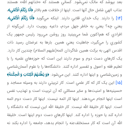
بعد بپوشد که مالک نمي‌شود. کساني هستند که «خذلهم الله» هستند
عذاب الهي شامل حال آنها است. اينها از خلافت هم بالاتر
﴿
أَنَا رَبُّكُمُ الْأَعْلي
﴾
،
[14]
را دارند. يک خداي قلابي دارند. اينکه مي‌گويد
﴿
أَنَا رَبُّكُمُ الْأَعْلي
﴾
،
يعني چه؟ يعني به خاطر جهل مردم، داعيه ربوبيت دارد. اين‌گونه از
افرادي که هم‌اکنون شما مي‌بينيد روز روشن مي‌رود رئيس جمهور يک
کشوري را مي‌گيرد، جاهليت يعني همين. بارها به عرضتان رسيد ذات
اقدس الهی به برکت همين شاگردان ائمه(عليهم السلام) چندين کار دارد.
يک کارهاي دست دوم و سوم دارند اين است که حوزه‌هاي علميه را با
تعليم فقه و اصول و تفسير اداره کنند. دانشگاه‌ها را با علوم آسمان‌شناسي
و زمين‌شناسي و اينها اداره کنند. اين مي‌شود:
﴿
وَ
يُعَلِّمُهُمُ الْكِتَابَ وَ الْحِكْمَةَ
﴾
[15]
اين يک کار که کار علمي است. کار تربيتي دارند به وسيله مساجد و
حسينيه‌ها و امنيت‌ها و ساير مسائلي که آن تربيت است و تهذيب نفس
است اينها انجام مي‌دهند. اينها کار ائمه نيست. اينها کار دست دوم ائمه
است. اينها کار خليفة الله نيست. کار خليفة الله اين نيست که دانشگاه را
اداره کند يا حوزه را اداره کند. اينها کارهاي دست دوم اينها است. خليفة
الله آن است که کار مستخلف‌عنه را انجام بدهد، جامعه را اداره بکند نه