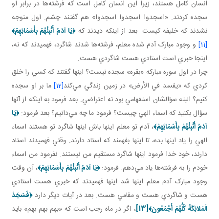
انسان کامل‌ هستند، زيرا اين انسان کامل است که فرشته‌ها در برابر او
سجده کردند. «اسجدوا اسجدوا اسجدوا» هم گفتند چشم. اول متوجه
نشدند که خليفه کيست. بعد از اينکه ديدند که
﴿
يَا آدَمُ أَنْبِئْهُمْ بِأَسْمَائِهِمْ
﴾
[11]
و وجود مبارک آدم شده معلم، فرشته‌ها شدند شاگرد، فهميدند که نه،
اينجا خبري است استادي هست شاگردي هست.
چرا در اول سوره مبارکه «بقره» سجده نيست؟ اينها گفتند که کسي را خلق
کردي که «يفسد في الأرض» در زمين زندگي مي‌کند
[12]
ما بر او سجده
کنيم؟ البته سؤالشان استفهامي بود نه اعتراضي. بعد فرمود به اينکه از آنها
سؤال بکنيد که اسماء الهي چيست؟ فرمود ما چه مي‌دانيم؟ بعد فرمود:
﴿
يَا
آدَمُ أَنْبِئْهُمْ بِأَسْمَائِهِمْ
﴾
، آدم تو معلم اينها باش اينها شاگرد تو هستند اسماء
الهي را ياد اينها بده، تا اينها بفهمند که استاد دارند. وقتي فهميدند استاد
دارند، خود خدا فرمود اينها شاگرد مستقيم من نيستند. نفرمود من اسماء
خودم را به فرشته‌ها ياد مي‌دهم. فرمود:
﴿
يَا آدَمُ أَنْبِئْهُمْ بِأَسْمَائِهِمْ
﴾
، آن وقت
وجود مبارک آدم معلم اينها شد اينها فهميدند که خبري هست استادي
هست و شاگردي هست و مقامي هست. بعد در آيات ديگر دارد
﴿
فَسَجَدَ
الْمَلائِكَةُ كُلُّهُمْ أَجْمَعُونَ
﴾
[13]
، اگر در ماه رجب است که «بهم بهم بهم» بايد