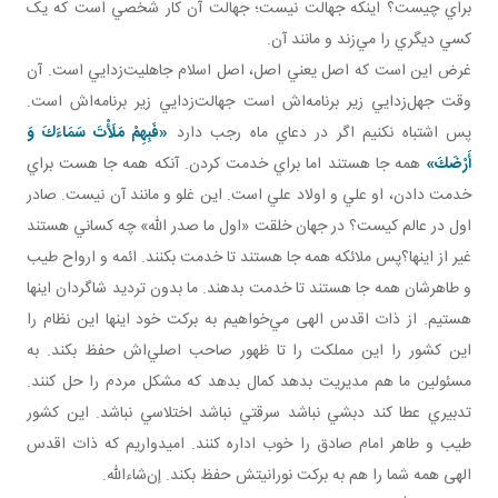
براي چيست؟ اينکه جهالت نيست؛ جهالت آن کار شخصي است که يک
کسي ديگري را مي‌زند و مانند آن.
غرض اين است که اصل يعني اصل، اصل اسلام جاهليت‌زدايي است. آن
وقت جهل‌زدايي زير برنامه‌اش است جهالت‌زدايي زير برنامه‌اش است.
پس اشتباه نکنيم اگر در دعاي ماه رجب دارد
«فَبِهِمْ مَلَأْتَ سَمَاءَكَ وَ
أَرْضَكَ»
همه جا هستند اما براي خدمت کردن. آنکه همه جا هست براي
خدمت‌ دادن، او علي و اولاد علي است. اين غلو و مانند آن نيست. صادر
اول در عالم کيست؟ در جهان خلقت «اول ما صدر الله» چه کساني هستند
غير از اينها؟پس ملائکه همه جا هستند تا خدمت بکنند. ائمه و ارواح طيب
و طاهرشان همه جا هستند تا خدمت بدهند. ما بدون ترديد شاگردان اينها
هستيم. از ذات اقدس الهی مي‌خواهيم به برکت خود اينها اين نظام را
اين کشور را اين مملکت را تا ظهور صاحب اصلي‌اش حفظ بکند. به
مسئولين ما هم مديريت بدهد کمال بدهد که مشکل مردم را حل کنند.
تدبيري عطا کند دبشي نباشد سرقتي نباشد اختلاسي نباشد. اين کشور
طيب و طاهر امام صادق را خوب اداره کنند. اميدواريم که ذات اقدس
الهی همه شما را هم به برکت نورانيتش حفظ بکند. إن‌شاءالله.