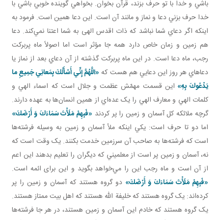
باشي و خدا با تو حرف بزند، قرآن بخوان. بخواهي گوينده خوبي باشي با
خدا حرف بزني دعا و نماز و مانند آن است. اين دعا همين است. فرمود به
اينکه اگر دعاي شما نباشد که ذات اقدس الهی به شما اعتنا نمي‌کند. دعا
هم زمين و زمان خاص دارد همه جا مؤثر است اما اصولاً ماه پربرکت
رجب، ماه دعا است. در اين ماه پربرکت گذشته از آن دعاي بعد از نماز يا
دعاهاي هر روز اين دعايي هم هست که
«اللَّهُمَّ إِنِّي أَسْأَلُكَ بِمَعانِي جَمِيعِ ما
يَدْعُوكَ بِهِ»
اين قسمت مهمّش عظمت و جلال است که اسماء الهي و
کلمات الهي و معارف الهي را يک عده‌اي از همين انسان‌ها به عهده دارند.
گرچه ملائکه کل آسمان و زمين را پر کردند
«فَبِهِمْ مَلَأْتَ سَمَاءَكَ وَ أَرْضَكَ»
اما دو تا حرف است: يکي اينکه ملأ آسمان و زمين به وسيله فرشته‌ها
است که فرشته‌ها به صاحب آن سرزمين خدمت بکنند. يک وقت است که
نه، آسمان و زمين پر است از معلميني که ديگران را تعليم بدهند اين اعم
از آن است و ماه رجب اين را مي‌خواهد بگويد و اين برای ائمه است.
«فَبِهِمْ مَلَأْتَ سَمَاءَكَ وَ أَرْضَكَ»
دو گروه هستند که آسمان و زمين را پر
کرده‌اند: يک گروه هستند که خليفة الله‌ هستند که اهل بيت ممتاز هستند.
يک گروه هستند که خادم اين آسمان و زمين‌ هستند، در هر جا فرشته‌ها