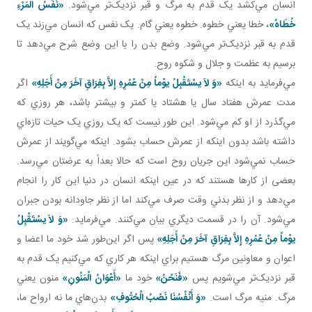
انسان مي‌کشد يک قدم به مرگ و قبر نزديک‌تر مي‌شود.
«نَفَسُ‏ الْمَرْءِ
خُطَاهُ‏
»
، خطا يعني خطوه. خطوه يعني گام. يک نفس که انسان مي‌زند يک
قدم به قبر نزديک‌تر مي‌شود. وضع بدن را با اين وضع شرح مي‌دهد تا
برسيم به عظمت و جلال و شکوه روح.
مي‌فرمايد به اينکه
«وَ لاَ يسْتَقْبِلُ يوْماً مِنْ عُمُرِهِ إِلاَّ بِفِرَاقِ آخَرَ مِنْ أَجَلِهِ»
اگر
مدت عمرش هفتاد سال يا هشتاد يا کمتر و بيشتر باشد، هر روزي که
مي‌گذرد از او کم مي‌شود. اين طور نيست که يک روزي يک حيات تازه‌اي
داشته باشد بدون اينکه از عمرش حساب بشود. اينکه مي‌گويند از عمرش
حساب نمي‌شود اين جريان روح است که حالا بعداً به عرضتان مي‌رسد.
بعضی از کارها هستند که در عين اينکه انسان در دنيا اين کار را انجام
مي‌دهد و از نظر بدني وقت صرف مي‌کند اما از نظر جاودانه بودن جبران
مي‌شود. آن را در قسمت ديگري بيان مي‌کنند. مي‌فرمايد:
«وَ لاَ يسْتَقْبِلُ
يوْماً مِنْ عُمُرِهِ إِلاَّ بِفِرَاقِ آخَرَ مِنْ أَجَلِهِ»
پس اگر اين‌طور شد خود ما اعضا و
اعوان و معاونين مرگ هستيم براي اينکه هر کاري که مي‌کنيم يک قدم به
قبر نزديک‌تر مي‌شويم پس
«فَنَحْنُ»
خود ما
«أَعْوَانُ الْمَنُونِ»
منون يعني
مرگ. منيه مرگ است.
«وَ أَنْفُسُنَا نَصْبُ الْحُتُوفِ»
بدن‌هاي ما نه ارواح ما،