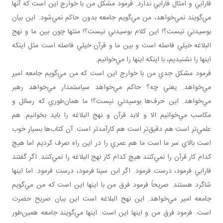
فارابي و امثال فارابي ندارد. فرمود مشکل من با خوارج اين است که آنها
مي‌گويند نمي‌خواهد، من مي‌گويم جامعه بدون حاکم نمي‌شود. اين بيان
بوسيدني نيست؟! اين کلام بوسيدني نيست؟! منتها چون بين ما و نهج
البلاغه خيلي فاصله است و بين ما و قرآن خيلي فاصله است مثل اينکه
اينها را نشنيديم، با اينکه اينها را مي‌خوانيم.
فرمود مشکل جدي من با خوارج اين است که من مي‌گويم جامعه امير
مي‌خواهد. يعني چه؟ حاکم مي‌خواهد سياستمدار مي‌خواهد رهبر
مي‌خواهد. اين حرف‌ها بوسيدني نيست؟! ما همان‌طوري که رسائل و
مکاسب مي‌خوانيم الا و لابد قرآن و نهج البلاغه را بايد بخوانيم. هم
علمي‌تر است هم دقيق‌تر است هم کارآمدتر است. آن کتاب‌ها بسيار خوب
است بالاي سر ما است ما هم عمري را در اين راه صرف کرديم اما هيچ
کدام کار قرآن را نمي‌کنند هيچ کدام کار نهج البلاغه را نمي‌کنند. اگر گفتند
فارابي فرمود، درست فرمود. اگر ابن سينا فرمود، درست فرمود. اما اينها
شاگرد هستند. صريحاً فرمود فرق من با اينها اين است که من مي‌گويم
جامعه امير مي‌خواهد. اين نهج البلاغه است اين بيان صريح حضرت
است. فرمود فرق من و اينها اين است. اينها مي‌گويند جامعه همين‌طور