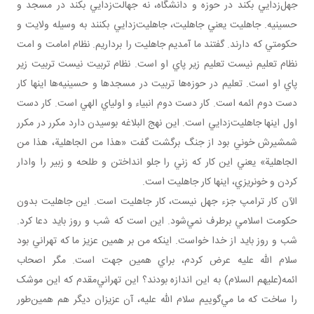
جهل‌زدايي بکند در حوزه و دانشگاه، نه جهالت‌زدايي بکند در مسجد و
حسينيه. جاهليت يعني جاهليت، جاهليت‌زدايي بکنند به وسيله ولايت و
حکومتي که دارند. گفتند ما آمديم جاهليت را برداريم. نظام امامت و امت
نظام تعليم نيست تعليم زير پاي او است. نظام تربيت نيست تربيت زير
پاي او است. تعليم در حوزه‌ها تربيت در مسجدها و حسينيه‌ها اينها کار
دست دوم ائمه است. کار دست دوم انبياء و اولياي الهي است. کار دست
اول اينها جاهليت‌زدايي است. اين نهج البلاغه بوسيدن دارد مکرر در مکرر
شمشيرش خوني بود از جنگ برگشت گفت «هذا من الجاهلية، هذا من
الجاهلية» يعني اين کار که زني را جلو انداختن و طلحه و زبير را وادار
کردن و خونريزي، اينها کار جاهليت است.
الآن کار ترامپ جزء جهل نيست، کار جاهليت است. اين جاهليت بدون
حکومت اسلامي برطرف نمي‌شود. اين است که شب و روز بايد دعا کرد.
شب و روز بايد از خدا خواست. اينکه من بر همين عزيز ما که تهراني بود
سلام الله عليه عرض کردم، براي همين جهت است. مگر اصحاب
ائمه(عليهم السلام) به اين اندازه بودند؟ اين تهراني‌مقدم که اين موشک
را ساخت که ما مي‌گوييم سلام الله عليه، آن عزيزان ديگر هم همين‌طور