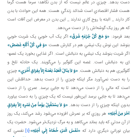
دست بدهد. چيزي در عالم نيست که از بدن نکاهد؛ سرما هست گرما
هست فشار اقتصادي است شدائد زندگي هست. همه اين حوادث با بدن
کار دارند _ البته با روح کاري ندارند _ اين بدن در معرض اين آفات است
که هر روز يک گوشه‌اش را از دست مي‌دهد.
بعد فرمود:
«وَ مَعَ کُلِّ جُرْعَهٍ شَرَقٌ»
اگر يک آب خوبي يک شربت خوبي
بنوشد اين نوش يک نيشي هم در کنارش هست
«وَ فِي کُلِّ أَکْلَهٍ غَصَصٌ»
اگر شربت بنوشد يک نيشي به دنبالش است. اگر غذايي بخورد يک غصه­
ای به دنبالش است. غصه اين گلوگير را مي‌گويند. يک حادثه تلخ و
گلوگيری هم به دنبالش هست.
«وَ لاَ ينَالُ الْعَبْدُ نِعْمَهً إِلاَّ بِفِرَاقِ أُخْرَي»
چيزي
را به دست نمي‌آورد مگر اينکه چيزي را از دست بدهد. حداقلش اين
است که مالي را از دست مي‌دهد تا به جايي برسد. عمري را از دست
مي‌دهد تا به جايي برسد اين‌طور نيست که يک چيزي را به دست بياورد
بدون اينکه چيزي را از دست بدهد.
«وَ لاَ يسْتَقْبِلُ يوْماً مِنْ عُمُرِهِ إِلاَّ بِفِرَاقِ
آخَرَ مِنْ أَجَلِهِ»
هر روزي که بر عمرش افزوده مي‌شود رشد مي‌کند، يک روز
از آن مدتي که بايد بماند مي‌کاهد و به مرگ نزديک‌تر مي‌شود. حضرت يک
بيان نوراني ديگري دارد که
«نَفَسُ‏ الْمَرْءِ خُطَاهُ‏ إِلَي‏ أَجَلِهِ
»
؛
[1]
نفسي که