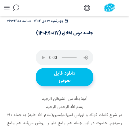
جلسه درس اخلاق (1404/10/17) - دفتر
چهارشنبه 17 دی 1404
شناسه:
7659450
جلسه درس اخلاق (1404/10/17)
دانلود فایل
صوتی
أعوذ بالله من الشيطان الرجيم
بسم الله الرحمن الرحيم
در شرح کلمات کوتاه و نوراني اميرالمؤمنين(سلام الله عليه) به جمله 191
رسيديم. حضرت در اين جمله هم وضع دنيا را روشن مي‌کند هم وضع