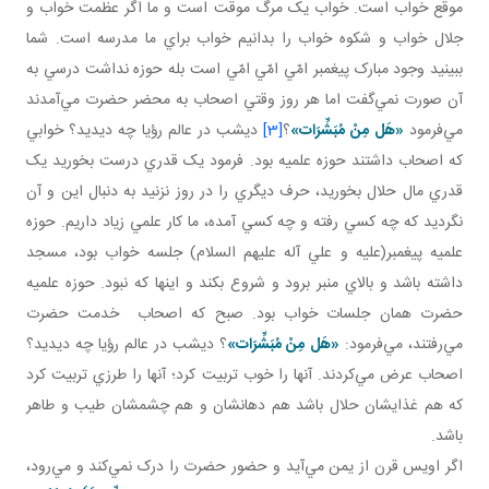
موقع خواب است. خواب يک مرگ موقت است و ما اگر عظمت خواب و
جلال خواب و شکوه خواب را بدانيم خواب براي ما مدرسه است. شما
ببينيد وجود مبارک پيغمبر امّي امّي امّي است بله حوزه نداشت درسي به
آن صورت نمي‌گفت اما هر روز وقتي اصحاب به محضر حضرت مي‌آمدند
مي‌فرمود
«هَل
مِنْ مُبَشِّرَات»
؟
[3]
ديشب در عالم رؤيا چه ديديد؟ خوابي
که اصحاب داشتند حوزه علميه بود. فرمود يک قدري درست بخوريد يک
قدري مال حلال بخوريد، حرف ديگري را در روز نزنيد به دنبال اين و آن
نگرديد که چه کسي رفته و چه کسي آمده، ما کار علمي زياد داريم. حوزه
علميه پيغمبر(عليه و علي آله عليهم السلام) جلسه خواب بود، مسجد
داشته باشد و بالاي منبر برود و شروع بکند و اينها که نبود. حوزه علميه
حضرت همان جلسات خواب بود. صبح که اصحاب خدمت حضرت
مي‌رفتند، مي‌فرمود:
«هَل
مِنْ مُبَشِّرَات»
؟ ديشب در عالم رؤيا چه ديديد؟
اصحاب عرض مي‌کردند. آنها را خوب تربيت کرد؛ آنها را طرزي تربيت کرد
که هم غذايشان حلال باشد هم دهانشان و هم چشمشان طيب و طاهر
باشد.
اگر اويس قرن از يمن مي‌آيد و حضور حضرت را درک نمي‌کند و مي‌رود،