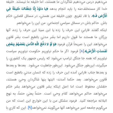
مي‌دهيم درس مي‌دهيم شاگردان ما هستند، اما خليفه ما نيستند. خليفه
خدا کار مستخلف‌عنه را بايد انجام بدهد
﴿
يا داوُدُ إِنَّا جَعَلْناكَ خَليفَةً فِي
الْأَرْض فَ
﴾
، با فاء تفريع. چون خليفه من هستي، در مسائل قضايي حَکم
باش. حاکم باش در مسائل سياسي اجتماعي. من اين را مي‌خواهم.
اينکه گفتند فارابي اين حرف را زده يا ابن سينا اين حرف را زده، آنها
بزرگان ما هستند ما قبول داريم اما بشر مدني بالطبع است بشر قانون
مي‌خواهد اين را صريحاً قرآن فرمود
﴿
وَ لَوْ لا دَفْعُ اللَّهِ النَّاسَ بَعْضَهُمْ بِبَعْضٍ
لَفَسَدَتِ الْأَرْضُ
﴾
،
[8]
فرمود اگر ما حکم نياوريم حکومت نياوريم سياست
نياوريم که همه جا جنگل ترامپ مي‌شود که رئيس جمهور يک کشوري را
می­گيرند، اين‌طور جنگل مي‌شود. اين‌طور جاهليت مي‌شود. بعدها و بعدها
و بعدها جناب فارابي آمده اين حرف را زده که انسان مدني بالطبع است
قانون مي‌خواهد. بعد حکما آمدند؛ البتها ينها شاگردان وحي هستند،
حقشان محفوظ است اما اصل اينکه بشر قانون مي‌خواهد بشر حَکم
مي‌خواهد حاکم مي‌خواهد کلام وحي است. حتماً يعني حتماً، به نهج
البلاغه مراجعه کنيد. فرمود مشکل من با اين خوارج اين است که من
مي‌گويم جامعه امير مي‌خواهد آنها مي‌گويند نمي‌خواهد
[9]
. اين که کاري با