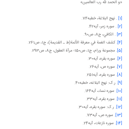
«و الحمد لله رب العالمين»
[1]
. نهج البلاغة، خطبه74.
[2]
. سوره زمر، آيه42.
[3]
. الكافي، ج8، ص90.
[4]
. كشف الغمة في معرفة الأئمة(ط ـ القديمة)، ج‏1، ص261.
[5]
. مجموعة ورام، ج‏1، ص150؛ مرآة العقول، ج8، ص293.
[6]
. سوره بقره، آيه30.
[7]
. سوره ص، آيه26.
[8]
. سوره بقره، آيه251.
[9]
. ر.ک: نهج البلاغه، خطبه40.
[10]
. سوره نساء، آيه164.
[11]
. سوره بقره، آيه33.
[12]
. ر.ک: سوره بقره، آيه30.
[13]
. سوره ص، آيه73.
[14]
. سوره نازعات، آيه24.