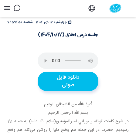
جلسه درس اخلاق (1404/10/17) - دفتر
چهارشنبه 17 دی 1404
شناسه:
7659450
جلسه درس اخلاق (1404/10/17)
دانلود فایل
صوتی
أعوذ بالله من الشيطان الرجيم
بسم الله الرحمن الرحيم
در شرح کلمات کوتاه و نوراني اميرالمؤمنين(سلام الله عليه) به جمله 191
رسيديم. حضرت در اين جمله هم وضع دنيا را روشن مي‌کند هم وضع