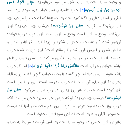
و وجود مبارک حضرت وارد شهر مي‌شود مي‌فرمايد:
«إِنِّي لَأَجِدُ نَفَسَ
الرَّحْمَنِ مِنْ قِبَلِ الْيَمَن‏»
[4]
حوزه علميه پيغمبر خواب‌هاي مردم بود. شما
کافي و امثال کافي را نگاه کنيد. حضرت صبح‌ها که اصحاب را مي‌ديد چه
کار مي‌کرد؟ مي‌فرمود:
«هَل
مِنْ مُبَشِّرَات»
؟ ديشب چه ديديد؟ اينها
مي‌گفتند وضع ما اين است وضع ما اين است. اين عرب درس‌نخوانده
آن‌طور شده، آن عظمت و جلال و شکوه را پيدا کرد. مگر اباذر شدن و
سلمان شدن و اويس قرن شدن کم مقام است؟ اينها تربيت شده خواب
هستند. انسان، خواب را در بيداري، تأمين مي‌کند. تا انسان طيب و طاهر
نباشد خوابش خواب است
«النَّاسُ نِيَامٌ فَإِذَا مَاتُوا انْتَبَهُوا»
[5]
اما اگر خواب
باشد «نوم المؤمن عبادة». چرا گفتند با وضو بخوابيد؟ چرا گفتند رو به قبله
بخوابيد؟ اين براي آن است که خواب مدرسه است. اين را کليني است
نقل کرده است حضرت هر روز يعني هر روز، سؤال مي‌کرد:
«هَل
مِنْ
مُبَشِّرَات»
؟ ديشب چه ديديد؟ او که درس نخوانده بود خجل مي‌شد. آنکه
درس رؤيا خوانده بود عرض مي‌کرد. اين هم مخصوص آنها که نيست
مخصوص قرآن و عترت است که الآن سرجايش محفوظ است.
بنابراين اين بخشي که وجود مبارک حضرت امير فرمودند مربوط به دنيا و