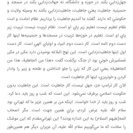
جهل‌زدايي بکند در حوزه و دانشگاه، نه جهالت‌زدايي بکند در مسجد و
حسينيه. جاهليت يعني جاهليت، جاهليت‌زدايي بکنند به وسيله ولايت و
حکومتي که دارند. گفتند ما آمديم جاهليت را برداريم. نظام امامت و امت
نظام تعليم نيست تعليم زير پاي او است. نظام تربيت نيست تربيت زير
پاي او است. تعليم در حوزه‌ها تربيت در مسجدها و حسينيه‌ها اينها کار
دست دوم ائمه است. کار دست دوم انبياء و اولياي الهي است. کار دست
اول اينها جاهليت‌زدايي است. اين نهج البلاغه بوسيدن دارد مکرر در مکرر
شمشيرش خوني بود از جنگ برگشت گفت «هذا من الجاهلية، هذا من
الجاهلية» يعني اين کار که زني را جلو انداختن و طلحه و زبير را وادار
کردن و خونريزي، اينها کار جاهليت است.
الآن کار ترامپ جزء جهل نيست، کار جاهليت است. اين جاهليت بدون
حکومت اسلامي برطرف نمي‌شود. اين است که شب و روز بايد دعا کرد.
شب و روز بايد از خدا خواست. اينکه من بر همين عزيز ما که تهراني بود
سلام الله عليه عرض کردم، براي همين جهت است. مگر اصحاب
ائمه(عليهم السلام) به اين اندازه بودند؟ اين تهراني‌مقدم که اين موشک
را ساخت که ما مي‌گوييم سلام الله عليه، آن عزيزان ديگر هم همين‌طور