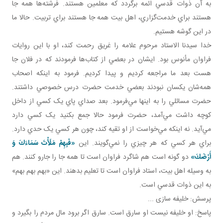
به آن ذوات قدسي ائمه برگردد که معلمين هستند. فرشته‌ها همه جا
هستند براي خدمت‌گزاري، اهل بيت همه جا هستند براي تربيت. حالا ما
در اين گوشه هستيم.
خدا سيدنا الاستاد مرحوم علامه را غريق رحمت کند، او با اين روايات
فراوان مأنوس بود. ايشان در بعضي از کتاب‌ها فرمودند که در فلان جا
هست بعد ما مراجعه کرديم و پيدا کرديم. فرمود به اينکه اصحاب
همه‌شان يکسان نبودند بعضي خدمت حضرت درس خصوصي داشتند.
حضرت مسائلي را به اينها مي‌فرمود. بعد صداي پاي يک کسي از داخل
کوچه داشت مي‌آمد، حضرت فرمود حالا جمع بکنيد يک کسي دارد
مي‌آيد. نه اينکه مي‌خواست از او تقيه کند، چون هر کسي يک حدي دارد.
براي هر کسي که هر چيزي را نمي‌گويند. اين
«فَبِهِمْ مَلَأْتَ سَمَاءَكَ وَ
أَرْضَكَ»
دو گونه است هم شاگرد فراوان است تا همه جا را جارو کنند. هم
به وسيله اهل بيت، استاد فراوان است تا تعليم بدهند. اين «بهم بهم بهم»
به اين ذوات قدسي است.
پرسش: خليفه سازی ...
پاسخ: او خليفه نيست او سارق است. سارق اگر برود مال مردم را بگيرد و