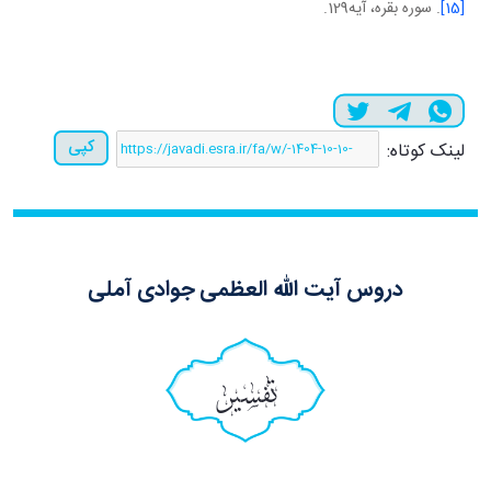
[15]
. سوره بقره، آيه129.
کپی
لینک کوتاه:
دروس آیت الله العظمی جوادی آملی
تفسیر