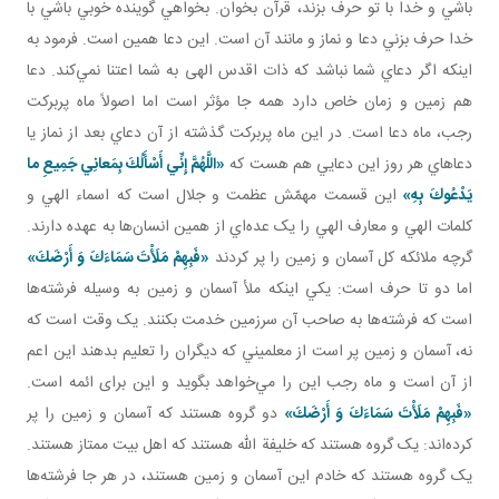
باشي و خدا با تو حرف بزند، قرآن بخوان. بخواهي گوينده خوبي باشي با
خدا حرف بزني دعا و نماز و مانند آن است. اين دعا همين است. فرمود به
اينکه اگر دعاي شما نباشد که ذات اقدس الهی به شما اعتنا نمي‌کند. دعا
هم زمين و زمان خاص دارد همه جا مؤثر است اما اصولاً ماه پربرکت
رجب، ماه دعا است. در اين ماه پربرکت گذشته از آن دعاي بعد از نماز يا
دعاهاي هر روز اين دعايي هم هست که
«اللَّهُمَّ إِنِّي أَسْأَلُكَ بِمَعانِي جَمِيعِ ما
يَدْعُوكَ بِهِ»
اين قسمت مهمّش عظمت و جلال است که اسماء الهي و
کلمات الهي و معارف الهي را يک عده‌اي از همين انسان‌ها به عهده دارند.
گرچه ملائکه کل آسمان و زمين را پر کردند
«فَبِهِمْ مَلَأْتَ سَمَاءَكَ وَ أَرْضَكَ»
اما دو تا حرف است: يکي اينکه ملأ آسمان و زمين به وسيله فرشته‌ها
است که فرشته‌ها به صاحب آن سرزمين خدمت بکنند. يک وقت است که
نه، آسمان و زمين پر است از معلميني که ديگران را تعليم بدهند اين اعم
از آن است و ماه رجب اين را مي‌خواهد بگويد و اين برای ائمه است.
«فَبِهِمْ مَلَأْتَ سَمَاءَكَ وَ أَرْضَكَ»
دو گروه هستند که آسمان و زمين را پر
کرده‌اند: يک گروه هستند که خليفة الله‌ هستند که اهل بيت ممتاز هستند.
يک گروه هستند که خادم اين آسمان و زمين‌ هستند، در هر جا فرشته‌ها