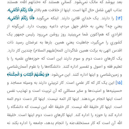
بعد بپوشد که مالک نمي‌شود. کساني هستند که «خذلهم الله» هستند
عذاب الهي شامل حال آنها است. اينها از خلافت هم بالاتر
﴿
أَنَا رَبُّكُمُ الْأَعْلي
﴾
،
[14]
را دارند. يک خداي قلابي دارند. اينکه مي‌گويد
﴿
أَنَا رَبُّكُمُ الْأَعْلي
﴾
،
يعني چه؟ يعني به خاطر جهل مردم، داعيه ربوبيت دارد. اين‌گونه از
افرادي که هم‌اکنون شما مي‌بينيد روز روشن مي‌رود رئيس جمهور يک
کشوري را مي‌گيرد، جاهليت يعني همين. بارها به عرضتان رسيد ذات
اقدس الهی به برکت همين شاگردان ائمه(عليهم السلام) چندين کار دارد.
يک کارهاي دست دوم و سوم دارند اين است که حوزه‌هاي علميه را با
تعليم فقه و اصول و تفسير اداره کنند. دانشگاه‌ها را با علوم آسمان‌شناسي
و زمين‌شناسي و اينها اداره کنند. اين مي‌شود:
﴿
وَ
يُعَلِّمُهُمُ الْكِتَابَ وَ الْحِكْمَةَ
﴾
[15]
اين يک کار که کار علمي است. کار تربيتي دارند به وسيله مساجد و
حسينيه‌ها و امنيت‌ها و ساير مسائلي که آن تربيت است و تهذيب نفس
است اينها انجام مي‌دهند. اينها کار ائمه نيست. اينها کار دست دوم ائمه
است. اينها کار خليفة الله نيست. کار خليفة الله اين نيست که دانشگاه را
اداره کند يا حوزه را اداره کند. اينها کارهاي دست دوم اينها است. خليفة
الله آن است که کار مستخلف‌عنه را انجام بدهد، جامعه را اداره بکند نه