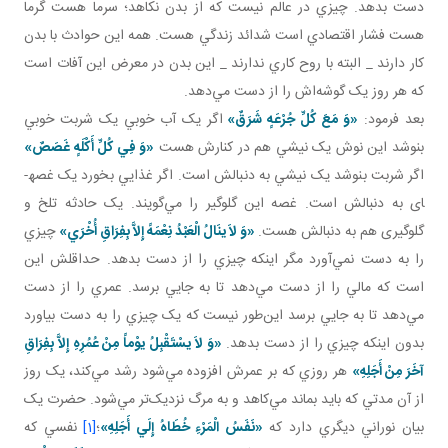
دست بدهد. چيزي در عالم نيست که از بدن نکاهد؛ سرما هست گرما
هست فشار اقتصادي است شدائد زندگي هست. همه اين حوادث با بدن
کار دارند _ البته با روح کاري ندارند _ اين بدن در معرض اين آفات است
که هر روز يک گوشه‌اش را از دست مي‌دهد.
بعد فرمود:
«وَ مَعَ کُلِّ جُرْعَهٍ شَرَقٌ»
اگر يک آب خوبي يک شربت خوبي
بنوشد اين نوش يک نيشي هم در کنارش هست
«وَ فِي کُلِّ أَکْلَهٍ غَصَصٌ»
اگر شربت بنوشد يک نيشي به دنبالش است. اگر غذايي بخورد يک غصه­
ای به دنبالش است. غصه اين گلوگير را مي‌گويند. يک حادثه تلخ و
گلوگيری هم به دنبالش هست.
«وَ لاَ ينَالُ الْعَبْدُ نِعْمَهً إِلاَّ بِفِرَاقِ أُخْرَي»
چيزي
را به دست نمي‌آورد مگر اينکه چيزي را از دست بدهد. حداقلش اين
است که مالي را از دست مي‌دهد تا به جايي برسد. عمري را از دست
مي‌دهد تا به جايي برسد اين‌طور نيست که يک چيزي را به دست بياورد
بدون اينکه چيزي را از دست بدهد.
«وَ لاَ يسْتَقْبِلُ يوْماً مِنْ عُمُرِهِ إِلاَّ بِفِرَاقِ
آخَرَ مِنْ أَجَلِهِ»
هر روزي که بر عمرش افزوده مي‌شود رشد مي‌کند، يک روز
از آن مدتي که بايد بماند مي‌کاهد و به مرگ نزديک‌تر مي‌شود. حضرت يک
بيان نوراني ديگري دارد که
«نَفَسُ‏ الْمَرْءِ خُطَاهُ‏ إِلَي‏ أَجَلِهِ
»
؛
[1]
نفسي که