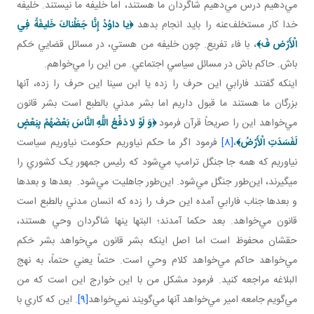
مي‌دهيم درس مي‌دهيم شاگردان ما هستند، اما خليفه ما نيستند. خليفه
خدا کار مستخلف‌عنه را بايد انجام بدهد
﴿
يا داوُدُ إِنَّا جَعَلْناكَ خَليفَةً فِي
الْأَرْض فَ
﴾
، با فاء تفريع. چون خليفه من هستي، در مسائل قضايي حَکم
باش. حاکم باش در مسائل سياسي اجتماعي. من اين را مي‌خواهم.
اينکه گفتند فارابي اين حرف را زده يا ابن سينا اين حرف را زده، آنها
بزرگان ما هستند ما قبول داريم اما بشر مدني بالطبع است بشر قانون
مي‌خواهد اين را صريحاً قرآن فرمود
﴿
وَ لَوْ لا دَفْعُ اللَّهِ النَّاسَ بَعْضَهُمْ بِبَعْضٍ
لَفَسَدَتِ الْأَرْضُ
﴾
،
[8]
فرمود اگر ما حکم نياوريم حکومت نياوريم سياست
نياوريم که همه جا جنگل ترامپ مي‌شود که رئيس جمهور يک کشوري را
می­گيرند، اين‌طور جنگل مي‌شود. اين‌طور جاهليت مي‌شود. بعدها و بعدها
و بعدها جناب فارابي آمده اين حرف را زده که انسان مدني بالطبع است
قانون مي‌خواهد. بعد حکما آمدند؛ البتها ينها شاگردان وحي هستند،
حقشان محفوظ است اما اصل اينکه بشر قانون مي‌خواهد بشر حَکم
مي‌خواهد حاکم مي‌خواهد کلام وحي است. حتماً يعني حتماً، به نهج
البلاغه مراجعه کنيد. فرمود مشکل من با اين خوارج اين است که من
مي‌گويم جامعه امير مي‌خواهد آنها مي‌گويند نمي‌خواهد
[9]
. اين که کاري با