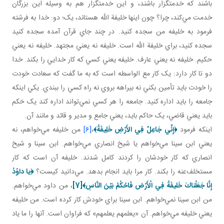
باشند که خدمتگزار باشند، و اين خدمتگزار هم به وسيله اين بزرگان
خدمت مي‌کند، چرا؟ چون اينها خليفة الله هستاند، يک؛ دو: خدا به فرشته
فرمود به خليفه من سجده کنيد. در چند جاي قرآن آمده سجده کنيد
سجده کنيد، براي خليفة الله است. خليفه نه يعني مجتهد. خليفه نه يعني
حکيم. خليفه نه يعني عارف. خليفه يعني کسي که کار خدايي را بکند. خدا
دو تا کار دارد: يک کار مع الواسطه است که به ما گفت که سعادت خودت
را خودت بايد تأمين بکني نه بيراهه بروي نه راه کسي را ببندي. يکي اينکه
جامعه را بايد اداره کنيد. جامعه را هر کسي نمي‌تواند اداره کند يک حَکم
بايد يعني قاضي، يک حاکم بايد، يعني جامع و مدير و قائد و مانند آن.
اينکه فرمود
﴿
إِنِّي جَاعِلٌ فِي الأَرْضِ خَلِيفَةً
﴾
،
[6]
من خليفه مي‌خواهم، نه
يعني ابن سينا مي‌خواهم يا شيخ انصاري مي‌خواهم. ابن سينا و شيخ
انصاري که کار خودشان را ‌کردند کامل شدند. خليفه آن است که کار
مستخلف‌عنه را بکند. کار مرا بايد انجام بدهد. مي‌دانيد کيست؟
﴿
يا داوُدُ
إِنَّا جَعَلْناكَ خَليفَةً فِي الْأَرْض فَاحْكُمْ بَيْنَ النَّاسِ
﴾
[7]
، من داود مي‌خواهم.
من ابن سينا نمي‌خواهم. ابن سينا براي خودش کار کرده است. من خليفه
يعني خليفه مي‌خواهم. آن «يعلمهم يعلمهم» که فراوان است. آنها را ما ياد