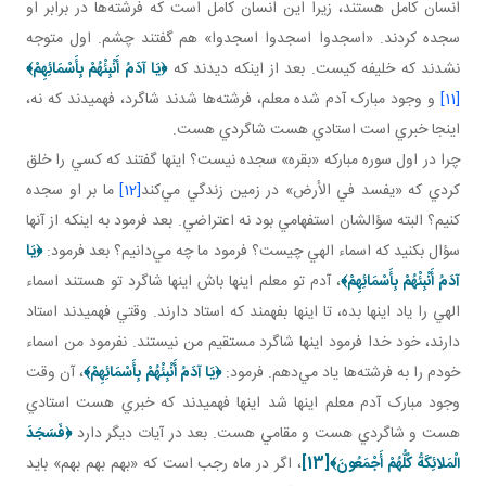
انسان کامل‌ هستند، زيرا اين انسان کامل است که فرشته‌ها در برابر او
سجده کردند. «اسجدوا اسجدوا اسجدوا» هم گفتند چشم. اول متوجه
نشدند که خليفه کيست. بعد از اينکه ديدند که
﴿
يَا آدَمُ أَنْبِئْهُمْ بِأَسْمَائِهِمْ
﴾
[11]
و وجود مبارک آدم شده معلم، فرشته‌ها شدند شاگرد، فهميدند که نه،
اينجا خبري است استادي هست شاگردي هست.
چرا در اول سوره مبارکه «بقره» سجده نيست؟ اينها گفتند که کسي را خلق
کردي که «يفسد في الأرض» در زمين زندگي مي‌کند
[12]
ما بر او سجده
کنيم؟ البته سؤالشان استفهامي بود نه اعتراضي. بعد فرمود به اينکه از آنها
سؤال بکنيد که اسماء الهي چيست؟ فرمود ما چه مي‌دانيم؟ بعد فرمود:
﴿
يَا
آدَمُ أَنْبِئْهُمْ بِأَسْمَائِهِمْ
﴾
، آدم تو معلم اينها باش اينها شاگرد تو هستند اسماء
الهي را ياد اينها بده، تا اينها بفهمند که استاد دارند. وقتي فهميدند استاد
دارند، خود خدا فرمود اينها شاگرد مستقيم من نيستند. نفرمود من اسماء
خودم را به فرشته‌ها ياد مي‌دهم. فرمود:
﴿
يَا آدَمُ أَنْبِئْهُمْ بِأَسْمَائِهِمْ
﴾
، آن وقت
وجود مبارک آدم معلم اينها شد اينها فهميدند که خبري هست استادي
هست و شاگردي هست و مقامي هست. بعد در آيات ديگر دارد
﴿
فَسَجَدَ
الْمَلائِكَةُ كُلُّهُمْ أَجْمَعُونَ
﴾
[13]
، اگر در ماه رجب است که «بهم بهم بهم» بايد