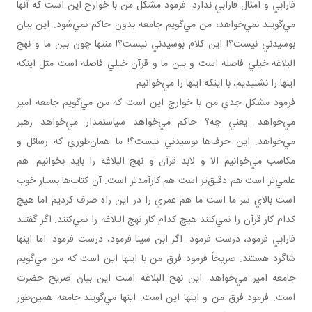
فارابي و امثال فارابي ندارد. فرمود مشکل من با خوارج اين است که آنها
مي‌گويند نمي‌خواهد، من مي‌گويم جامعه بدون حاکم نمي‌شود. اين بيان
بوسيدني نيست؟! اين کلام بوسيدني نيست؟! منتها چون بين ما و نهج
البلاغه خيلي فاصله است و بين ما و قرآن خيلي فاصله است مثل اينکه
اينها را نشنيديم، با اينکه اينها را مي‌خوانيم.
فرمود مشکل جدي من با خوارج اين است که من مي‌گويم جامعه امير
مي‌خواهد. يعني چه؟ حاکم مي‌خواهد سياستمدار مي‌خواهد رهبر
مي‌خواهد. اين حرف‌ها بوسيدني نيست؟! ما همان‌طوري که رسائل و
مکاسب مي‌خوانيم الا و لابد قرآن و نهج البلاغه را بايد بخوانيم. هم
علمي‌تر است هم دقيق‌تر است هم کارآمدتر است. آن کتاب‌ها بسيار خوب
است بالاي سر ما است ما هم عمري را در اين راه صرف کرديم اما هيچ
کدام کار قرآن را نمي‌کنند هيچ کدام کار نهج البلاغه را نمي‌کنند. اگر گفتند
فارابي فرمود، درست فرمود. اگر ابن سينا فرمود، درست فرمود. اما اينها
شاگرد هستند. صريحاً فرمود فرق من با اينها اين است که من مي‌گويم
جامعه امير مي‌خواهد. اين نهج البلاغه است اين بيان صريح حضرت
است. فرمود فرق من و اينها اين است. اينها مي‌گويند جامعه همين‌طور