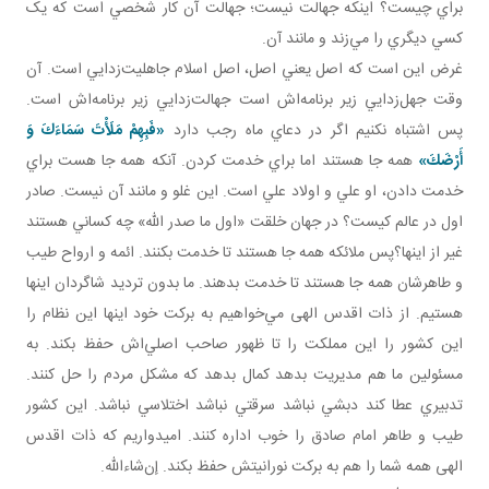
براي چيست؟ اينکه جهالت نيست؛ جهالت آن کار شخصي است که يک
کسي ديگري را مي‌زند و مانند آن.
غرض اين است که اصل يعني اصل، اصل اسلام جاهليت‌زدايي است. آن
وقت جهل‌زدايي زير برنامه‌اش است جهالت‌زدايي زير برنامه‌اش است.
پس اشتباه نکنيم اگر در دعاي ماه رجب دارد
«فَبِهِمْ مَلَأْتَ سَمَاءَكَ وَ
أَرْضَكَ»
همه جا هستند اما براي خدمت کردن. آنکه همه جا هست براي
خدمت‌ دادن، او علي و اولاد علي است. اين غلو و مانند آن نيست. صادر
اول در عالم کيست؟ در جهان خلقت «اول ما صدر الله» چه کساني هستند
غير از اينها؟پس ملائکه همه جا هستند تا خدمت بکنند. ائمه و ارواح طيب
و طاهرشان همه جا هستند تا خدمت بدهند. ما بدون ترديد شاگردان اينها
هستيم. از ذات اقدس الهی مي‌خواهيم به برکت خود اينها اين نظام را
اين کشور را اين مملکت را تا ظهور صاحب اصلي‌اش حفظ بکند. به
مسئولين ما هم مديريت بدهد کمال بدهد که مشکل مردم را حل کنند.
تدبيري عطا کند دبشي نباشد سرقتي نباشد اختلاسي نباشد. اين کشور
طيب و طاهر امام صادق را خوب اداره کنند. اميدواريم که ذات اقدس
الهی همه شما را هم به برکت نورانيتش حفظ بکند. إن‌شاءالله.