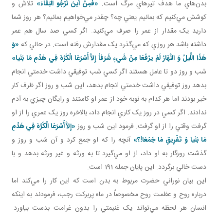
بدن‌هاي ما هدف تيرهاي مرگ است.
«فَمِنْ أَينَ نَرْجُو الْبَقَاءَ»
تلاش و
کوشش مي‌کنيم که بمانيم يعني چه؟ چقدر مي‌خواهيم بمانيم؟ هر روز شما
داريد يک مقدار از عمر را صرف مي‌کنيد. اگر کسي صد سال هم عمر
داشته باشد هر روزي که مي‌گذرد يک مقدارش رفته است.
در حالي که
«وَ
هَذَا اللَّيلُ وَ النَّهَارُ لَمْ يرْفَعَا مِنْ شَيءٍ شَرَفاً إِلاَّ أَسْرَعَا الْکَرَّهَ فِي هَدْمِ مَا بَنَيا»
شب و روز دو تا عامل‌ هستند اگر کسي شب توفيقي داشت خدمتي انجام
بدهد روز توفيقي داشت خدمتي انجام بدهد، اين شب و روز اگر ظرف کار
خير بودند اما هر کدام به نوبه خود از عمر او کاستند و رايگان چيزي به آدم
ندادند. اگر کسي در روز يک کاري انجام داد، بالاخره روز يک عمري را از او
گرفت وقتي را از او گرفت. فرمود اين شب و روز
«إِلاَّ أَسْرَعَا الْکَرَّهَ فِي هَدْمِ
مَا بَنَيا وَ تَفْرِيقِ مَا جَمَعَا!؟»
آنچه را که او جمع کرد و آن شب و روز و
گذشت روزگار به او داد، از او مي‌گيرد تا به ورثه و غير ورثه بدهد و با
دست خالي برگردد. اين پايان جمله 191 است.
اين بيان نوراني حضرت مربوط به بدن است که اين کار را مي‌کند اما
درباره روح و عظمت روح مخصوصاً در ماه پربرکت رجب، فرمودند به اينکه
انسان هر لحظه مي‌تواند يک غنيمتي را بدون غرامت بدست بياورد.