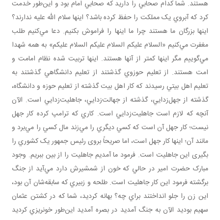
هستند. شما کدام صحابي را داريد که صحابي امام بود و اين‌طور خدمت
کرد که آبروي يک مملکت را حفظ کرده باشد؟ اينها سلام الله عليه ندارند؟
اينها بزرگان ما هستند چرا ما اينها را فراموش بکنيم. دعا مي‌کنيم طلب
مغفرت مي‌کنيم «السلام عليکم السلام عليکم السلام عليکم» به همه شهدا
مي‌گوييم مگر اينها کمتر از آنها هستند. اينها تربيت شده نظام امامت و
امت هستند. از تعليم حوزوي گذشتند از تعليم دانشگاهي گذشتند به
تعليم اهل بيتي رسيدند که کار اهل بيت گذشته از تعليم حوزه و دانشگاه،
گذشته از جهل‌زدايي، گذشته از جهالت‌زدايي، جاهليت‌زدايي است. الآن
آنچه که لازم است جاهليت‌زدايي است. کاري که ترامپ کرده کار جهل
نيست؛ کار جهل آن است که کسي ديگري را مي‌زند مال کسي را مي‌برد و
مانند آن؛ اينها کار جهل است، اما صريحاً بروی رئيس جمهور يک کشوري را
بگيری اين جاهليت است. فرمود ما آمديم جاهليت را از بين ببريم. وجود
مبارک حضرت امير در حالي که خون از شمشيرش دارد مي‌آيد از جنگ
برگشته فرمود اين کار جاهليت است. طلحه و زبيري که سابقه‌شان آن بود،
اين زن را جلو انداختند براي چه؟ بهانه کرديد، شما که در کشتن عثمان
سهيم بوديد الآن به جنگ آمديد در بصره آمديد اين‌طور خونريزي کرديد