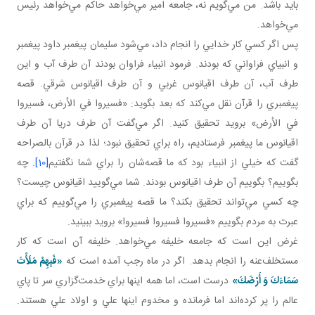
بايد باشد. من مي‌گويم نه، جامعه امير مي‌خواهد حاکم مي‌خواهد رئيس
مي‌خواهد.
پس اگر کسي کار خدايي را انجام داد، مي‌شود سليمان پيغمبر داود پيغمبر
و انبياي فراواني که بودند. فرمود انبياء فراوان بودند آن طرف آب و اين
طرف آب، آن طرف اقيانوس غربي و آن طرف اقيانوس شرقي. قصه
پيغمبري را قرآن نقل مي‌کند که بعد بگويد: «فسيروا في الأرض، فسيروا
في الأرض» برويد تحقيق کنيد. اگر مي‌گفت آن طرف دريا آن طرف
اقيانوس ما پيغمبر فرستاديم، راه براي تحقيق نبود؛ لذا در قرآن بالصراحه
گفت که خيلي از انبياء بود که ما قصه‌شان را براي شما نگفتيم
[10]
. چه
بگوييم؟ بگوييم آن طرف اقيانوس بودند. شما مي‌گوييد اقيانوس چيست؟
چه کسي مي‌تواند تحقيق بکند؟ ما قصه پيغمبري را مي‌گوييم که براي
عبرت به مردم بگوييم «فسيروا فسيروا فسيروا» برويد ببينيد.
غرض اين است که جامعه خليفه مي‌خواهد. خليفه آن است که کار
مستخلف‌عنه را انجام بدهد. اگر در ماه رجب آمده است که
«فَبِهِمْ مَلَأْتَ
سَمَاءَكَ وَ أَرْضَكَ»
درست است، اما همه اينها براي خدمت‌گزاري سر تا پاي
عالم را پر کرده‌اند اما فرمانده و مخدوم اينها علي و اولاد علي هستند.