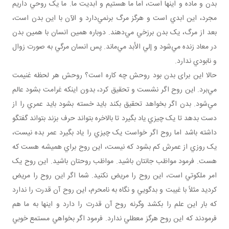
بدن و ماده و اينها است، اما ما هستيم و ابديت ما. ما يک روحي داريم
مجرد، اين ابدي است و هرگز مرگ برنمي‌دارد و الآن با اين بدن است،
بعد از مرگ، يک بدن برزخي مي‌دهند. دوباره همين انسان با همين بدن
در معاد زنده مي‌شود و إلي الأبد مي‌ماند. پس انسان مرگي به صورت زوال
و نابودي ندارد.
حالا اين برای بدن بود روحش چه کاره است؟ روحش هر لحظه غنيمت
مي‌برد. اين روح اگر نشست و تحقيق کرد، بدون اينکه غرامت بشود عالم
مي‌شود. بدن اگر بخواهد تحقيق بکند بايد خسته بشود بايد عمري را از
دست بدهد تا يک چيزي ياد بگيرد تا بالاخره بتواند حرف بزند بتواند گفتگو
داشته باشد اما روح اگر خواست يک چيزي را ياد بگيرد عمر بده نيست،
يک روزي از عمرش کم بشود که نيست، اين روح براي هميشه هست که
هست. فرمود مواظب جانتان باشيد. مواظب روحتان باشيد. اين روح يک
امر ملکوتي است، اين روح را مريض نکنيد. شما اگر اين روح را مريض
کرديد مثلاً با غيبت و بدگويي و نگاه به نامحرم، اين روح آن قدرت را ندارد
که بار اين علم را بکشد وگرنه روح آن قدرت را دارد و اينها به ما هم
فرمودند که اين روح هرگز معطلي ندارد. فرمود اگر بخواهي مستمع خوبي