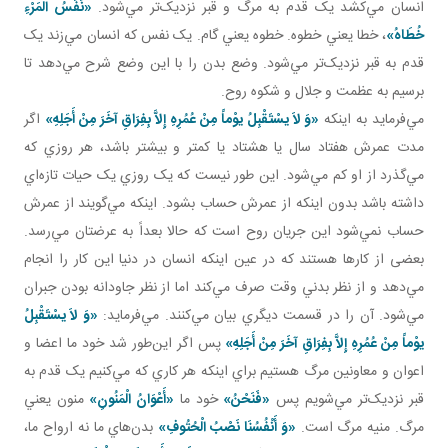
انسان مي‌کشد يک قدم به مرگ و قبر نزديک‌تر مي‌شود.
«نَفَسُ‏ الْمَرْءِ
خُطَاهُ‏
»
، خطا يعني خطوه. خطوه يعني گام. يک نفس که انسان مي‌زند يک
قدم به قبر نزديک‌تر مي‌شود. وضع بدن را با اين وضع شرح مي‌دهد تا
برسيم به عظمت و جلال و شکوه روح.
مي‌فرمايد به اينکه
«وَ لاَ يسْتَقْبِلُ يوْماً مِنْ عُمُرِهِ إِلاَّ بِفِرَاقِ آخَرَ مِنْ أَجَلِهِ»
اگر
مدت عمرش هفتاد سال يا هشتاد يا کمتر و بيشتر باشد، هر روزي که
مي‌گذرد از او کم مي‌شود. اين طور نيست که يک روزي يک حيات تازه‌اي
داشته باشد بدون اينکه از عمرش حساب بشود. اينکه مي‌گويند از عمرش
حساب نمي‌شود اين جريان روح است که حالا بعداً به عرضتان مي‌رسد.
بعضی از کارها هستند که در عين اينکه انسان در دنيا اين کار را انجام
مي‌دهد و از نظر بدني وقت صرف مي‌کند اما از نظر جاودانه بودن جبران
مي‌شود. آن را در قسمت ديگري بيان مي‌کنند. مي‌فرمايد:
«وَ لاَ يسْتَقْبِلُ
يوْماً مِنْ عُمُرِهِ إِلاَّ بِفِرَاقِ آخَرَ مِنْ أَجَلِهِ»
پس اگر اين‌طور شد خود ما اعضا و
اعوان و معاونين مرگ هستيم براي اينکه هر کاري که مي‌کنيم يک قدم به
قبر نزديک‌تر مي‌شويم پس
«فَنَحْنُ»
خود ما
«أَعْوَانُ الْمَنُونِ»
منون يعني
مرگ. منيه مرگ است.
«وَ أَنْفُسُنَا نَصْبُ الْحُتُوفِ»
بدن‌هاي ما نه ارواح ما،