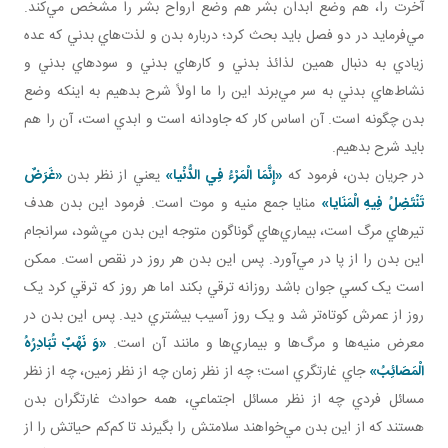
آخرت را، هم وضع ابدان بشر هم وضع ارواح بشر را مشخص مي‌کند.
مي‌فرمايد در دو فصل بايد بحث کرد؛ درباره بدن و لذت‌هاي بدني که عده
زيادي به دنبال همين لذائذ بدني و کارهاي بدني و سودهاي بدني و
نشاط‌هاي بدني به سر مي‌برند اين را ما اولاً شرح بدهيم به اينکه وضع
بدن چگونه است. آن اساس کار که جاودانه است و ابدي است، آن را هم
بايد شرح بدهيم.
در جريان بدن، فرمود که
«إِنَّمَا الْمَرْءُ فِي الدُّنْيا»
يعني از نظر بدن
«غَرَضٌ
تَنْتَضِلُ فِيهِ الْمَنَايا»
منايا جمع منيه و موت است. فرمود اين بدن هدف‌
تيرهاي مرگ است، بيماري‌هاي گوناگون متوجه اين بدن مي‌شود، سرانجام
اين بدن را از پا در مي‌آورد. پس اين بدن هر روز در نقص است. ممکن
است يک کسي جوان باشد روزانه ترقي بکند اما هر روز که ترقي کرد يک
روز از عمرش کوتاه‌تر شد و يک روز آسيب بيشتري ديد. پس اين بدن در
معرض منيه‌ها و مرگ‌ها و بيماري‌ها و مانند آن است.
«وَ نَهْبٌ تُبَادِرُهُ
الْمَصَائِبُ»
جاي غارتگري است؛ چه از نظر زمان چه از نظر زمين، چه از نظر
مسائل فردي چه از نظر مسائل اجتماعي، همه حوادث غارتگران بدن‌
هستند که از اين بدن مي‌خواهند سلامتش را بگيرند تا کم‌کم حياتش را از