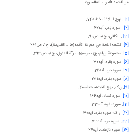
«و الحمد لله رب العالمين»
[1]
. نهج البلاغة، خطبه74.
[2]
. سوره زمر، آيه42.
[3]
. الكافي، ج8، ص90.
[4]
. كشف الغمة في معرفة الأئمة(ط ـ القديمة)، ج‏1، ص261.
[5]
. مجموعة ورام، ج‏1، ص150؛ مرآة العقول، ج8، ص293.
[6]
. سوره بقره، آيه30.
[7]
. سوره ص، آيه26.
[8]
. سوره بقره، آيه251.
[9]
. ر.ک: نهج البلاغه، خطبه40.
[10]
. سوره نساء، آيه164.
[11]
. سوره بقره، آيه33.
[12]
. ر.ک: سوره بقره، آيه30.
[13]
. سوره ص، آيه73.
[14]
. سوره نازعات، آيه24.