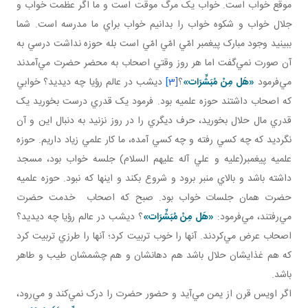
موقع خواب است. خواب يک مرگ موقت است و ما اگر عظمت خواب و
جلال خواب و شکوه خواب را بدانيم خواب براي ما مدرسه است. شما
ببينيد وجود مبارک پيغمبر امّي امّي امّي است بله حوزه نداشت درسي به
آن صورت نمي‌گفت اما هر روز وقتي اصحاب به محضر حضرت مي‌آمدند
مي‌فرمود
«هَل
مِنْ مُبَشِّرَات»
؟
[3]
ديشب در عالم رؤيا چه ديديد؟ خوابي
که اصحاب داشتند حوزه علميه بود. فرمود يک قدري درست بخوريد يک
قدري مال حلال بخوريد، حرف ديگري را در روز نزنيد به دنبال اين و آن
نگرديد که چه کسي رفته و چه کسي آمده، ما کار علمي زياد داريم. حوزه
علميه پيغمبر(عليه و علي آله عليهم السلام) جلسه خواب بود، مسجد
داشته باشد و بالاي منبر برود و شروع بکند و اينها که نبود. حوزه علميه
حضرت همان جلسات خواب بود. صبح که اصحاب خدمت حضرت
مي‌رفتند، مي‌فرمود:
«هَل
مِنْ مُبَشِّرَات»
؟ ديشب در عالم رؤيا چه ديديد؟
اصحاب عرض مي‌کردند. آنها را خوب تربيت کرد؛ آنها را طرزي تربيت کرد
که هم غذايشان حلال باشد هم دهانشان و هم چشمشان طيب و طاهر
باشد.
اگر اويس قرن از يمن مي‌آيد و حضور حضرت را درک نمي‌کند و مي‌رود،