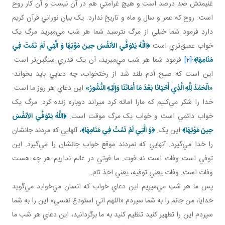
غنيمتش صد درصد است و هيچ غرامتي هم در آن نيست و آن کار روح
است. روح که عمر و سال و ماه و تاريخ ندارد. يک بيان نوراني قرآن کريم
دارد فرمود شما خيلي از مرگ نترسيد شما هر شب مي‌ميريد مرگ يک
خواب عميق‌تري است
﴿
اللَّهُ يَتَوَفَّي الأنفُسَ حِينَ مَوْتِهَا وَ الَّتِي لَمْ تَمُتْ فِي
مَنَامِهَا
﴾
؛
[2]
فرمود شما هر شب مي‌ميريد، آن يک قدري سنگين‌تر است.
اين است که صبح آدم بلند شد از رختخواب، چه دعايي بايد بخواند:
«الْحَمْدُ لِلَّهِ الَّذِي أَحْيَانَا بَعْدَ مَا أَمَاتَنَا وَإِلَيْهِ النُّشُورُ»
اين دعاي هر روز ما است.
خدا را شکر مي‌کنيم که مارا اماته کرد ميراند دوباره زنده کرد. مرگ يک
خواب دائمي است و خواب يک مرگ موقت است.
﴿
اللَّهُ يَتَوَفَّي الأنفُسَ
حِينَ مَوْتِهَا﴾
اين يک.
﴿وَ الَّتِي لَمْ تَمُتْ فِي مَنَامِهَا
﴾
، آنهايي که مردند جانشان
را خدا مي‌گيرد. آنهايي که نمردند موقع خواب جانشان را مي‌گيرد. اين
توفي است وفات است نه فوت. ما فوتي در عالم نداريم هر چه هست
وفات است. وفات يعني توفيه، يعني اخذ تام.
پس ما هر شب مي‌ميريم اين دعاي خواب که انسان مي‌خوابد مي‌گويد
خدايا، من جانم را به شما سپردم «اللهم اني استودع نفسي» اين را به شما
سپردم اين را تطهير کنيد تنظيم کنيد به ما برگردانيد، اين دعاي هر شب ما