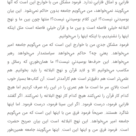
فارابي و امثال فارابي ندارد. فرمود مشکل من با خوارج اين است که آنها
مي‌گويند نمي‌خواهد، من مي‌گويم جامعه بدون حاکم نمي‌شود. اين بيان
بوسيدني نيست؟! اين کلام بوسيدني نيست؟! منتها چون بين ما و نهج
البلاغه خيلي فاصله است و بين ما و قرآن خيلي فاصله است مثل اينکه
اينها را نشنيديم، با اينکه اينها را مي‌خوانيم.
فرمود مشکل جدي من با خوارج اين است که من مي‌گويم جامعه امير
مي‌خواهد. يعني چه؟ حاکم مي‌خواهد سياستمدار مي‌خواهد رهبر
مي‌خواهد. اين حرف‌ها بوسيدني نيست؟! ما همان‌طوري که رسائل و
مکاسب مي‌خوانيم الا و لابد قرآن و نهج البلاغه را بايد بخوانيم. هم
علمي‌تر است هم دقيق‌تر است هم کارآمدتر است. آن کتاب‌ها بسيار خوب
است بالاي سر ما است ما هم عمري را در اين راه صرف کرديم اما هيچ
کدام کار قرآن را نمي‌کنند هيچ کدام کار نهج البلاغه را نمي‌کنند. اگر گفتند
فارابي فرمود، درست فرمود. اگر ابن سينا فرمود، درست فرمود. اما اينها
شاگرد هستند. صريحاً فرمود فرق من با اينها اين است که من مي‌گويم
جامعه امير مي‌خواهد. اين نهج البلاغه است اين بيان صريح حضرت
است. فرمود فرق من و اينها اين است. اينها مي‌گويند جامعه همين‌طور