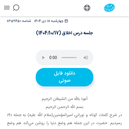
جلسه درس اخلاق (1404/10/17) - دفتر
چهارشنبه 17 دی 1404
شناسه:
7659450
جلسه درس اخلاق (1404/10/17)
دانلود فایل
صوتی
أعوذ بالله من الشيطان الرجيم
بسم الله الرحمن الرحيم
در شرح کلمات کوتاه و نوراني اميرالمؤمنين(سلام الله عليه) به جمله 191
رسيديم. حضرت در اين جمله هم وضع دنيا را روشن مي‌کند هم وضع