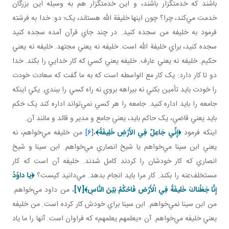
باشند که خدمتگزار باشند، و اين خدمتگزار هم به وسيله اين بزرگان
خدمت مي‌کند، چرا؟ چون اينها خليفة الله هستاند، يک؛ دو: خدا به فرشته
فرمود به خليفه من سجده کنيد. در چند جاي قرآن آمده سجده کنيد
سجده کنيد، براي خليفة الله است. خليفه نه يعني مجتهد. خليفه نه يعني
حکيم. خليفه نه يعني عارف. خليفه يعني کسي که کار خدايي را بکند. خدا
دو تا کار دارد: يک کار مع الواسطه است که به ما گفت که سعادت خودت
را خودت بايد تأمين بکني نه بيراهه بروي نه راه کسي را ببندي. يکي اينکه
جامعه را بايد اداره کنيد. جامعه را هر کسي نمي‌تواند اداره کند يک حَکم
بايد يعني قاضي، يک حاکم بايد، يعني جامع و مدير و قائد و مانند آن.
اينکه فرمود
﴿
إِنِّي جَاعِلٌ فِي الأَرْضِ خَلِيفَةً
﴾
،
[6]
من خليفه مي‌خواهم، نه
يعني ابن سينا مي‌خواهم يا شيخ انصاري مي‌خواهم. ابن سينا و شيخ
انصاري که کار خودشان را ‌کردند کامل شدند. خليفه آن است که کار
مستخلف‌عنه را بکند. کار مرا بايد انجام بدهد. مي‌دانيد کيست؟
﴿
يا داوُدُ
إِنَّا جَعَلْناكَ خَليفَةً فِي الْأَرْض فَاحْكُمْ بَيْنَ النَّاسِ
﴾
[7]
، من داود مي‌خواهم.
من ابن سينا نمي‌خواهم. ابن سينا براي خودش کار کرده است. من خليفه
يعني خليفه مي‌خواهم. آن «يعلمهم يعلمهم» که فراوان است. آنها را ما ياد