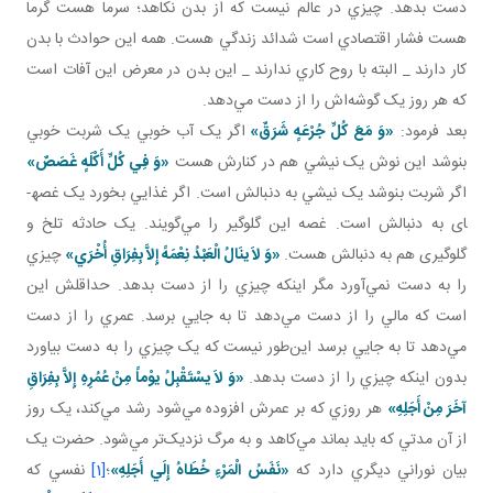
دست بدهد. چيزي در عالم نيست که از بدن نکاهد؛ سرما هست گرما
هست فشار اقتصادي است شدائد زندگي هست. همه اين حوادث با بدن
کار دارند _ البته با روح کاري ندارند _ اين بدن در معرض اين آفات است
که هر روز يک گوشه‌اش را از دست مي‌دهد.
بعد فرمود:
«وَ مَعَ کُلِّ جُرْعَهٍ شَرَقٌ»
اگر يک آب خوبي يک شربت خوبي
بنوشد اين نوش يک نيشي هم در کنارش هست
«وَ فِي کُلِّ أَکْلَهٍ غَصَصٌ»
اگر شربت بنوشد يک نيشي به دنبالش است. اگر غذايي بخورد يک غصه­
ای به دنبالش است. غصه اين گلوگير را مي‌گويند. يک حادثه تلخ و
گلوگيری هم به دنبالش هست.
«وَ لاَ ينَالُ الْعَبْدُ نِعْمَهً إِلاَّ بِفِرَاقِ أُخْرَي»
چيزي
را به دست نمي‌آورد مگر اينکه چيزي را از دست بدهد. حداقلش اين
است که مالي را از دست مي‌دهد تا به جايي برسد. عمري را از دست
مي‌دهد تا به جايي برسد اين‌طور نيست که يک چيزي را به دست بياورد
بدون اينکه چيزي را از دست بدهد.
«وَ لاَ يسْتَقْبِلُ يوْماً مِنْ عُمُرِهِ إِلاَّ بِفِرَاقِ
آخَرَ مِنْ أَجَلِهِ»
هر روزي که بر عمرش افزوده مي‌شود رشد مي‌کند، يک روز
از آن مدتي که بايد بماند مي‌کاهد و به مرگ نزديک‌تر مي‌شود. حضرت يک
بيان نوراني ديگري دارد که
«نَفَسُ‏ الْمَرْءِ خُطَاهُ‏ إِلَي‏ أَجَلِهِ
»
؛
[1]
نفسي که