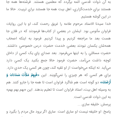
به آن ذوات قدسي ائمه برگردد که معلمين هستند. فرشته‌ها همه جا
هستند براي خدمت‌گزاري، اهل بيت همه جا هستند براي تربيت. حالا ما
در اين گوشه هستيم.
خدا سيدنا الاستاد مرحوم علامه را غريق رحمت کند، او با اين روايات
فراوان مأنوس بود. ايشان در بعضي از کتاب‌ها فرمودند که در فلان جا
هست بعد ما مراجعه کرديم و پيدا کرديم. فرمود به اينکه اصحاب
همه‌شان يکسان نبودند بعضي خدمت حضرت درس خصوصي داشتند.
حضرت مسائلي را به اينها مي‌فرمود. بعد صداي پاي يک کسي از داخل
کوچه داشت مي‌آمد، حضرت فرمود حالا جمع بکنيد يک کسي دارد
مي‌آيد. نه اينکه مي‌خواست از او تقيه کند، چون هر کسي يک حدي دارد.
براي هر کسي که هر چيزي را نمي‌گويند. اين
«فَبِهِمْ مَلَأْتَ سَمَاءَكَ وَ
أَرْضَكَ»
دو گونه است هم شاگرد فراوان است تا همه جا را جارو کنند. هم
به وسيله اهل بيت، استاد فراوان است تا تعليم بدهند. اين «بهم بهم بهم»
به اين ذوات قدسي است.
پرسش: خليفه سازی ...
پاسخ: او خليفه نيست او سارق است. سارق اگر برود مال مردم را بگيرد و