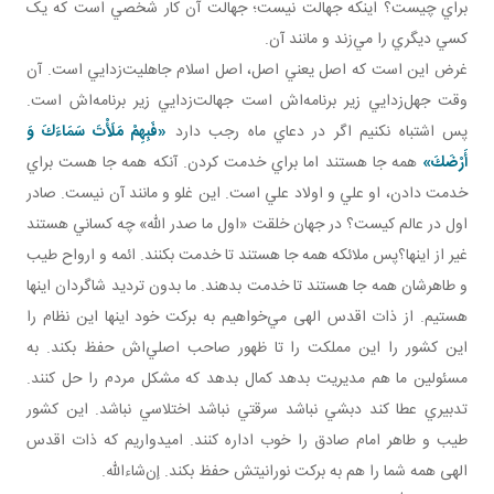
براي چيست؟ اينکه جهالت نيست؛ جهالت آن کار شخصي است که يک
کسي ديگري را مي‌زند و مانند آن.
غرض اين است که اصل يعني اصل، اصل اسلام جاهليت‌زدايي است. آن
وقت جهل‌زدايي زير برنامه‌اش است جهالت‌زدايي زير برنامه‌اش است.
پس اشتباه نکنيم اگر در دعاي ماه رجب دارد
«فَبِهِمْ مَلَأْتَ سَمَاءَكَ وَ
أَرْضَكَ»
همه جا هستند اما براي خدمت کردن. آنکه همه جا هست براي
خدمت‌ دادن، او علي و اولاد علي است. اين غلو و مانند آن نيست. صادر
اول در عالم کيست؟ در جهان خلقت «اول ما صدر الله» چه کساني هستند
غير از اينها؟پس ملائکه همه جا هستند تا خدمت بکنند. ائمه و ارواح طيب
و طاهرشان همه جا هستند تا خدمت بدهند. ما بدون ترديد شاگردان اينها
هستيم. از ذات اقدس الهی مي‌خواهيم به برکت خود اينها اين نظام را
اين کشور را اين مملکت را تا ظهور صاحب اصلي‌اش حفظ بکند. به
مسئولين ما هم مديريت بدهد کمال بدهد که مشکل مردم را حل کنند.
تدبيري عطا کند دبشي نباشد سرقتي نباشد اختلاسي نباشد. اين کشور
طيب و طاهر امام صادق را خوب اداره کنند. اميدواريم که ذات اقدس
الهی همه شما را هم به برکت نورانيتش حفظ بکند. إن‌شاءالله.