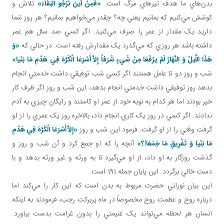
بدن‌هاي ما هدف تيرهاي مرگ است.
«فَمِنْ أَينَ نَرْجُو الْبَقَاءَ»
تلاش و
کوشش مي‌کنيم که بمانيم يعني چه؟ چقدر مي‌خواهيم بمانيم؟ هر روز شما
داريد يک مقدار از عمر را صرف مي‌کنيد. اگر کسي صد سال هم عمر
داشته باشد هر روزي که مي‌گذرد يک مقدارش رفته است.
در حالي که
«وَ
هَذَا اللَّيلُ وَ النَّهَارُ لَمْ يرْفَعَا مِنْ شَيءٍ شَرَفاً إِلاَّ أَسْرَعَا الْکَرَّهَ فِي هَدْمِ مَا بَنَيا»
شب و روز دو تا عامل‌ هستند اگر کسي شب توفيقي داشت خدمتي انجام
بدهد روز توفيقي داشت خدمتي انجام بدهد، اين شب و روز اگر ظرف کار
خير بودند اما هر کدام به نوبه خود از عمر او کاستند و رايگان چيزي به آدم
ندادند. اگر کسي در روز يک کاري انجام داد، بالاخره روز يک عمري را از او
گرفت وقتي را از او گرفت. فرمود اين شب و روز
«إِلاَّ أَسْرَعَا الْکَرَّهَ فِي هَدْمِ
مَا بَنَيا وَ تَفْرِيقِ مَا جَمَعَا!؟»
آنچه را که او جمع کرد و آن شب و روز و
گذشت روزگار به او داد، از او مي‌گيرد تا به ورثه و غير ورثه بدهد و با
دست خالي برگردد. اين پايان جمله 191 است.
اين بيان نوراني حضرت مربوط به بدن است که اين کار را مي‌کند اما
درباره روح و عظمت روح مخصوصاً در ماه پربرکت رجب، فرمودند به اينکه
انسان هر لحظه مي‌تواند يک غنيمتي را بدون غرامت بدست بياورد.