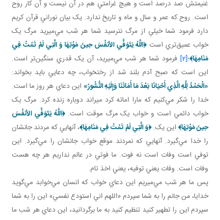
غنيمتش صد درصد است و هيچ غرامتي هم در آن نيست و آن کار روح
است. روح که عمر و سال و ماه و تاريخ ندارد. يک بيان نوراني قرآن کريم
دارد فرمود شما خيلي از مرگ نترسيد شما هر شب مي‌ميريد مرگ يک
خواب عميق‌تري است
﴿
اللَّهُ يَتَوَفَّي الأنفُسَ حِينَ مَوْتِهَا وَ الَّتِي لَمْ تَمُتْ فِي
مَنَامِهَا
﴾
؛
[2]
فرمود شما هر شب مي‌ميريد، آن يک قدري سنگين‌تر است.
اين است که صبح آدم بلند شد از رختخواب، چه دعايي بايد بخواند:
«الْحَمْدُ لِلَّهِ الَّذِي أَحْيَانَا بَعْدَ مَا أَمَاتَنَا وَإِلَيْهِ النُّشُورُ»
اين دعاي هر روز ما است.
خدا را شکر مي‌کنيم که مارا اماته کرد ميراند دوباره زنده کرد. مرگ يک
خواب دائمي است و خواب يک مرگ موقت است.
﴿
اللَّهُ يَتَوَفَّي الأنفُسَ
حِينَ مَوْتِهَا﴾
اين يک.
﴿وَ الَّتِي لَمْ تَمُتْ فِي مَنَامِهَا
﴾
، آنهايي که مردند جانشان
را خدا مي‌گيرد. آنهايي که نمردند موقع خواب جانشان را مي‌گيرد. اين
توفي است وفات است نه فوت. ما فوتي در عالم نداريم هر چه هست
وفات است. وفات يعني توفيه، يعني اخذ تام.
پس ما هر شب مي‌ميريم اين دعاي خواب که انسان مي‌خوابد مي‌گويد
خدايا، من جانم را به شما سپردم «اللهم اني استودع نفسي» اين را به شما
سپردم اين را تطهير کنيد تنظيم کنيد به ما برگردانيد، اين دعاي هر شب ما