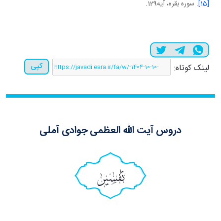
[15]
. سوره بقره، آيه129.
کپی
لینک کوتاه:
دروس آیت الله العظمی جوادی آملی
تفسیر