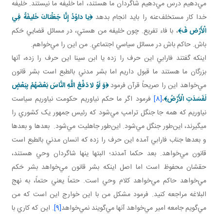
مي‌دهيم درس مي‌دهيم شاگردان ما هستند، اما خليفه ما نيستند. خليفه
خدا کار مستخلف‌عنه را بايد انجام بدهد
﴿
يا داوُدُ إِنَّا جَعَلْناكَ خَليفَةً فِي
الْأَرْض فَ
﴾
، با فاء تفريع. چون خليفه من هستي، در مسائل قضايي حَکم
باش. حاکم باش در مسائل سياسي اجتماعي. من اين را مي‌خواهم.
اينکه گفتند فارابي اين حرف را زده يا ابن سينا اين حرف را زده، آنها
بزرگان ما هستند ما قبول داريم اما بشر مدني بالطبع است بشر قانون
مي‌خواهد اين را صريحاً قرآن فرمود
﴿
وَ لَوْ لا دَفْعُ اللَّهِ النَّاسَ بَعْضَهُمْ بِبَعْضٍ
لَفَسَدَتِ الْأَرْضُ
﴾
،
[8]
فرمود اگر ما حکم نياوريم حکومت نياوريم سياست
نياوريم که همه جا جنگل ترامپ مي‌شود که رئيس جمهور يک کشوري را
می­گيرند، اين‌طور جنگل مي‌شود. اين‌طور جاهليت مي‌شود. بعدها و بعدها
و بعدها جناب فارابي آمده اين حرف را زده که انسان مدني بالطبع است
قانون مي‌خواهد. بعد حکما آمدند؛ البتها ينها شاگردان وحي هستند،
حقشان محفوظ است اما اصل اينکه بشر قانون مي‌خواهد بشر حَکم
مي‌خواهد حاکم مي‌خواهد کلام وحي است. حتماً يعني حتماً، به نهج
البلاغه مراجعه کنيد. فرمود مشکل من با اين خوارج اين است که من
مي‌گويم جامعه امير مي‌خواهد آنها مي‌گويند نمي‌خواهد
[9]
. اين که کاري با