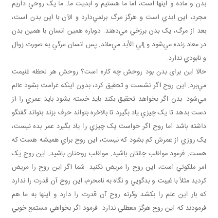
بدن و ماده و اينها است، اما ما هستيم و ابديت ما. ما يک روحي داريم
مجرد، اين ابدي است و هرگز مرگ برنمي‌دارد و الآن با اين بدن است،
بعد از مرگ، يک بدن برزخي مي‌دهند. دوباره همين انسان با همين بدن
در معاد زنده مي‌شود و إلي الأبد مي‌ماند. پس انسان مرگي به صورت زوال
و نابودي ندارد.
حالا اين برای بدن بود روحش چه کاره است؟ روحش هر لحظه غنيمت
مي‌برد. اين روح اگر نشست و تحقيق کرد، بدون اينکه غرامت بشود عالم
مي‌شود. بدن اگر بخواهد تحقيق بکند بايد خسته بشود بايد عمري را از
دست بدهد تا يک چيزي ياد بگيرد تا بالاخره بتواند حرف بزند بتواند گفتگو
داشته باشد اما روح اگر خواست يک چيزي را ياد بگيرد عمر بده نيست،
يک روزي از عمرش کم بشود که نيست، اين روح براي هميشه هست که
هست. فرمود مواظب جانتان باشيد. مواظب روحتان باشيد. اين روح يک
امر ملکوتي است، اين روح را مريض نکنيد. شما اگر اين روح را مريض
کرديد مثلاً با غيبت و بدگويي و نگاه به نامحرم، اين روح آن قدرت را ندارد
که بار اين علم را بکشد وگرنه روح آن قدرت را دارد و اينها به ما هم
فرمودند که اين روح هرگز معطلي ندارد. فرمود اگر بخواهي مستمع خوبي