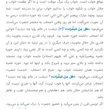
موقع خواب است. خواب يک مرگ موقت است و ما اگر عظمت خواب و
جلال خواب و شکوه خواب را بدانيم خواب براي ما مدرسه است. شما
ببينيد وجود مبارک پيغمبر امّي امّي امّي است بله حوزه نداشت درسي به
آن صورت نمي‌گفت اما هر روز وقتي اصحاب به محضر حضرت مي‌آمدند
مي‌فرمود
«هَل
مِنْ مُبَشِّرَات»
؟
[3]
ديشب در عالم رؤيا چه ديديد؟ خوابي
که اصحاب داشتند حوزه علميه بود. فرمود يک قدري درست بخوريد يک
قدري مال حلال بخوريد، حرف ديگري را در روز نزنيد به دنبال اين و آن
نگرديد که چه کسي رفته و چه کسي آمده، ما کار علمي زياد داريم. حوزه
علميه پيغمبر(عليه و علي آله عليهم السلام) جلسه خواب بود، مسجد
داشته باشد و بالاي منبر برود و شروع بکند و اينها که نبود. حوزه علميه
حضرت همان جلسات خواب بود. صبح که اصحاب خدمت حضرت
مي‌رفتند، مي‌فرمود:
«هَل
مِنْ مُبَشِّرَات»
؟ ديشب در عالم رؤيا چه ديديد؟
اصحاب عرض مي‌کردند. آنها را خوب تربيت کرد؛ آنها را طرزي تربيت کرد
که هم غذايشان حلال باشد هم دهانشان و هم چشمشان طيب و طاهر
باشد.
اگر اويس قرن از يمن مي‌آيد و حضور حضرت را درک نمي‌کند و مي‌رود،