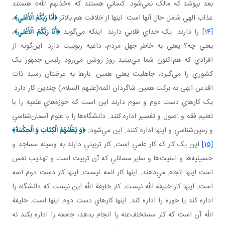
بعد بپوشد که مالک نمي‌شود. کساني هستند که «خذلهم الله» هستند
عذاب الهي شامل حال آنها است. اينها از خلافت هم بالاتر
﴿
أَنَا رَبُّكُمُ الْأَعْلي
﴾
،
[14]
را دارند. يک خداي قلابي دارند. اينکه مي‌گويد
﴿
أَنَا رَبُّكُمُ الْأَعْلي
﴾
،
يعني چه؟ يعني به خاطر جهل مردم، داعيه ربوبيت دارد. اين‌گونه از
افرادي که هم‌اکنون شما مي‌بينيد روز روشن مي‌رود رئيس جمهور يک
کشوري را مي‌گيرد، جاهليت يعني همين. بارها به عرضتان رسيد ذات
اقدس الهی به برکت همين شاگردان ائمه(عليهم السلام) چندين کار دارد.
يک کارهاي دست دوم و سوم دارند اين است که حوزه‌هاي علميه را با
تعليم فقه و اصول و تفسير اداره کنند. دانشگاه‌ها را با علوم آسمان‌شناسي
و زمين‌شناسي و اينها اداره کنند. اين مي‌شود:
﴿
وَ
يُعَلِّمُهُمُ الْكِتَابَ وَ الْحِكْمَةَ
﴾
[15]
اين يک کار که کار علمي است. کار تربيتي دارند به وسيله مساجد و
حسينيه‌ها و امنيت‌ها و ساير مسائلي که آن تربيت است و تهذيب نفس
است اينها انجام مي‌دهند. اينها کار ائمه نيست. اينها کار دست دوم ائمه
است. اينها کار خليفة الله نيست. کار خليفة الله اين نيست که دانشگاه را
اداره کند يا حوزه را اداره کند. اينها کارهاي دست دوم اينها است. خليفة
الله آن است که کار مستخلف‌عنه را انجام بدهد، جامعه را اداره بکند نه