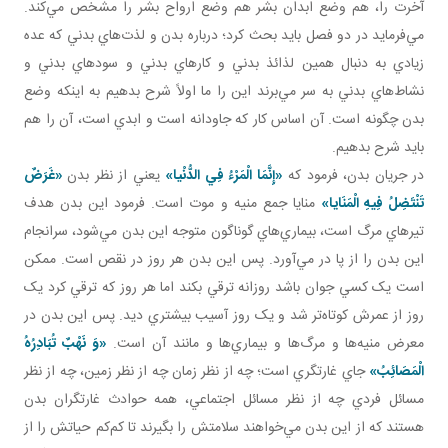
آخرت را، هم وضع ابدان بشر هم وضع ارواح بشر را مشخص مي‌کند.
مي‌فرمايد در دو فصل بايد بحث کرد؛ درباره بدن و لذت‌هاي بدني که عده
زيادي به دنبال همين لذائذ بدني و کارهاي بدني و سودهاي بدني و
نشاط‌هاي بدني به سر مي‌برند اين را ما اولاً شرح بدهيم به اينکه وضع
بدن چگونه است. آن اساس کار که جاودانه است و ابدي است، آن را هم
بايد شرح بدهيم.
در جريان بدن، فرمود که
«إِنَّمَا الْمَرْءُ فِي الدُّنْيا»
يعني از نظر بدن
«غَرَضٌ
تَنْتَضِلُ فِيهِ الْمَنَايا»
منايا جمع منيه و موت است. فرمود اين بدن هدف‌
تيرهاي مرگ است، بيماري‌هاي گوناگون متوجه اين بدن مي‌شود، سرانجام
اين بدن را از پا در مي‌آورد. پس اين بدن هر روز در نقص است. ممکن
است يک کسي جوان باشد روزانه ترقي بکند اما هر روز که ترقي کرد يک
روز از عمرش کوتاه‌تر شد و يک روز آسيب بيشتري ديد. پس اين بدن در
معرض منيه‌ها و مرگ‌ها و بيماري‌ها و مانند آن است.
«وَ نَهْبٌ تُبَادِرُهُ
الْمَصَائِبُ»
جاي غارتگري است؛ چه از نظر زمان چه از نظر زمين، چه از نظر
مسائل فردي چه از نظر مسائل اجتماعي، همه حوادث غارتگران بدن‌
هستند که از اين بدن مي‌خواهند سلامتش را بگيرند تا کم‌کم حياتش را از