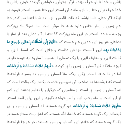
باشي و خدا با تو حرف بزند، قرآن بخوان. بخواهي گوينده خوبي باشي با
خدا حرف بزني دعا و نماز و مانند آن است. اين دعا همين است. فرمود به
اينکه اگر دعاي شما نباشد که ذات اقدس الهی به شما اعتنا نمي‌کند. دعا
هم زمين و زمان خاص دارد همه جا مؤثر است اما اصولاً ماه پربرکت
رجب، ماه دعا است. در اين ماه پربرکت گذشته از آن دعاي بعد از نماز يا
دعاهاي هر روز اين دعايي هم هست که
«اللَّهُمَّ إِنِّي أَسْأَلُكَ بِمَعانِي جَمِيعِ ما
يَدْعُوكَ بِهِ»
اين قسمت مهمّش عظمت و جلال است که اسماء الهي و
کلمات الهي و معارف الهي را يک عده‌اي از همين انسان‌ها به عهده دارند.
گرچه ملائکه کل آسمان و زمين را پر کردند
«فَبِهِمْ مَلَأْتَ سَمَاءَكَ وَ أَرْضَكَ»
اما دو تا حرف است: يکي اينکه ملأ آسمان و زمين به وسيله فرشته‌ها
است که فرشته‌ها به صاحب آن سرزمين خدمت بکنند. يک وقت است که
نه، آسمان و زمين پر است از معلميني که ديگران را تعليم بدهند اين اعم
از آن است و ماه رجب اين را مي‌خواهد بگويد و اين برای ائمه است.
«فَبِهِمْ مَلَأْتَ سَمَاءَكَ وَ أَرْضَكَ»
دو گروه هستند که آسمان و زمين را پر
کرده‌اند: يک گروه هستند که خليفة الله‌ هستند که اهل بيت ممتاز هستند.
يک گروه هستند که خادم اين آسمان و زمين‌ هستند، در هر جا فرشته‌ها