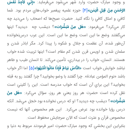
و وجود مبارک حضرت وارد شهر مي‌شود مي‌فرمايد:
«إِنِّي لَأَجِدُ نَفَسَ
الرَّحْمَنِ مِنْ قِبَلِ الْيَمَن‏»
[4]
حوزه علميه پيغمبر خواب‌هاي مردم بود. شما
کافي و امثال کافي را نگاه کنيد. حضرت صبح‌ها که اصحاب را مي‌ديد چه
کار مي‌کرد؟ مي‌فرمود:
«هَل
مِنْ مُبَشِّرَات»
؟ ديشب چه ديديد؟ اينها
مي‌گفتند وضع ما اين است وضع ما اين است. اين عرب درس‌نخوانده
آن‌طور شده، آن عظمت و جلال و شکوه را پيدا کرد. مگر اباذر شدن و
سلمان شدن و اويس قرن شدن کم مقام است؟ اينها تربيت شده خواب
هستند. انسان، خواب را در بيداري، تأمين مي‌کند. تا انسان طيب و طاهر
نباشد خوابش خواب است
«النَّاسُ نِيَامٌ فَإِذَا مَاتُوا انْتَبَهُوا»
[5]
اما اگر خواب
باشد «نوم المؤمن عبادة». چرا گفتند با وضو بخوابيد؟ چرا گفتند رو به قبله
بخوابيد؟ اين براي آن است که خواب مدرسه است. اين را کليني است
نقل کرده است حضرت هر روز يعني هر روز، سؤال مي‌کرد:
«هَل
مِنْ
مُبَشِّرَات»
؟ ديشب چه ديديد؟ او که درس نخوانده بود خجل مي‌شد. آنکه
درس رؤيا خوانده بود عرض مي‌کرد. اين هم مخصوص آنها که نيست
مخصوص قرآن و عترت است که الآن سرجايش محفوظ است.
بنابراين اين بخشي که وجود مبارک حضرت امير فرمودند مربوط به دنيا و