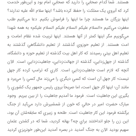
هستند. شما کدام صحابي را داريد که صحابي امام بود و اين‌طور خدمت
کرد که آبروي يک مملکت را حفظ کرده باشد؟ اينها سلام الله عليه ندارند؟
اينها بزرگان ما هستند چرا ما اينها را فراموش بکنيم. دعا مي‌کنيم طلب
مغفرت مي‌کنيم «السلام عليکم السلام عليکم السلام عليکم» به همه شهدا
مي‌گوييم مگر اينها کمتر از آنها هستند. اينها تربيت شده نظام امامت و
امت هستند. از تعليم حوزوي گذشتند از تعليم دانشگاهي گذشتند به
تعليم اهل بيتي رسيدند که کار اهل بيت گذشته از تعليم حوزه و دانشگاه،
گذشته از جهل‌زدايي، گذشته از جهالت‌زدايي، جاهليت‌زدايي است. الآن
آنچه که لازم است جاهليت‌زدايي است. کاري که ترامپ کرده کار جهل
نيست؛ کار جهل آن است که کسي ديگري را مي‌زند مال کسي را مي‌برد و
مانند آن؛ اينها کار جهل است، اما صريحاً بروی رئيس جمهور يک کشوري را
بگيری اين جاهليت است. فرمود ما آمديم جاهليت را از بين ببريم. وجود
مبارک حضرت امير در حالي که خون از شمشيرش دارد مي‌آيد از جنگ
برگشته فرمود اين کار جاهليت است. طلحه و زبيري که سابقه‌شان آن بود،
اين زن را جلو انداختند براي چه؟ بهانه کرديد، شما که در کشتن عثمان
سهيم بوديد الآن به جنگ آمديد در بصره آمديد اين‌طور خونريزي کرديد