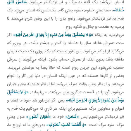
انسان مي‌کشد يک قدم به مرگ و قبر نزديک‌تر مي‌شود.
«نَفَسُ‏ الْمَرْءِ
خُطَاهُ‏
»
، خطا يعني خطوه. خطوه يعني گام. يک نفس که انسان مي‌زند يک
قدم به قبر نزديک‌تر مي‌شود. وضع بدن را با اين وضع شرح مي‌دهد تا
برسيم به عظمت و جلال و شکوه روح.
مي‌فرمايد به اينکه
«وَ لاَ يسْتَقْبِلُ يوْماً مِنْ عُمُرِهِ إِلاَّ بِفِرَاقِ آخَرَ مِنْ أَجَلِهِ»
اگر
مدت عمرش هفتاد سال يا هشتاد يا کمتر و بيشتر باشد، هر روزي که
مي‌گذرد از او کم مي‌شود. اين طور نيست که يک روزي يک حيات تازه‌اي
داشته باشد بدون اينکه از عمرش حساب بشود. اينکه مي‌گويند از عمرش
حساب نمي‌شود اين جريان روح است که حالا بعداً به عرضتان مي‌رسد.
بعضی از کارها هستند که در عين اينکه انسان در دنيا اين کار را انجام
مي‌دهد و از نظر بدني وقت صرف مي‌کند اما از نظر جاودانه بودن جبران
مي‌شود. آن را در قسمت ديگري بيان مي‌کنند. مي‌فرمايد:
«وَ لاَ يسْتَقْبِلُ
يوْماً مِنْ عُمُرِهِ إِلاَّ بِفِرَاقِ آخَرَ مِنْ أَجَلِهِ»
پس اگر اين‌طور شد خود ما اعضا و
اعوان و معاونين مرگ هستيم براي اينکه هر کاري که مي‌کنيم يک قدم به
قبر نزديک‌تر مي‌شويم پس
«فَنَحْنُ»
خود ما
«أَعْوَانُ الْمَنُونِ»
منون يعني
مرگ. منيه مرگ است.
«وَ أَنْفُسُنَا نَصْبُ الْحُتُوفِ»
بدن‌هاي ما نه ارواح ما،