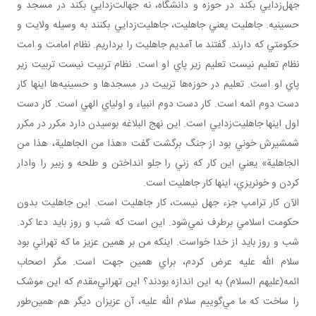
جهل‌زدايي بکند در حوزه و دانشگاه، نه جهالت‌زدايي بکند در مسجد و
حسينيه. جاهليت يعني جاهليت، جاهليت‌زدايي بکنند به وسيله ولايت و
حکومتي که دارند. گفتند ما آمديم جاهليت را برداريم. نظام امامت و امت
نظام تعليم نيست تعليم زير پاي او است. نظام تربيت نيست تربيت زير
پاي او است. تعليم در حوزه‌ها تربيت در مسجدها و حسينيه‌ها اينها کار
دست دوم ائمه است. کار دست دوم انبياء و اولياي الهي است. کار دست
اول اينها جاهليت‌زدايي است. اين نهج البلاغه بوسيدن دارد مکرر در مکرر
شمشيرش خوني بود از جنگ برگشت گفت «هذا من الجاهلية، هذا من
الجاهلية» يعني اين کار که زني را جلو انداختن و طلحه و زبير را وادار
کردن و خونريزي، اينها کار جاهليت است.
الآن کار ترامپ جزء جهل نيست، کار جاهليت است. اين جاهليت بدون
حکومت اسلامي برطرف نمي‌شود. اين است که شب و روز بايد دعا کرد.
شب و روز بايد از خدا خواست. اينکه من بر همين عزيز ما که تهراني بود
سلام الله عليه عرض کردم، براي همين جهت است. مگر اصحاب
ائمه(عليهم السلام) به اين اندازه بودند؟ اين تهراني‌مقدم که اين موشک
را ساخت که ما مي‌گوييم سلام الله عليه، آن عزيزان ديگر هم همين‌طور