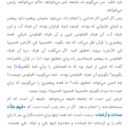
بايد باشد. من مي‌گويم نه، جامعه امير مي‌خواهد حاکم مي‌خواهد رئيس
مي‌خواهد.
پس اگر کسي کار خدايي را انجام داد، مي‌شود سليمان پيغمبر داود پيغمبر
و انبياي فراواني که بودند. فرمود انبياء فراوان بودند آن طرف آب و اين
طرف آب، آن طرف اقيانوس غربي و آن طرف اقيانوس شرقي. قصه
پيغمبري را قرآن نقل مي‌کند که بعد بگويد: «فسيروا في الأرض، فسيروا
في الأرض» برويد تحقيق کنيد. اگر مي‌گفت آن طرف دريا آن طرف
اقيانوس ما پيغمبر فرستاديم، راه براي تحقيق نبود؛ لذا در قرآن بالصراحه
گفت که خيلي از انبياء بود که ما قصه‌شان را براي شما نگفتيم
[10]
. چه
بگوييم؟ بگوييم آن طرف اقيانوس بودند. شما مي‌گوييد اقيانوس چيست؟
چه کسي مي‌تواند تحقيق بکند؟ ما قصه پيغمبري را مي‌گوييم که براي
عبرت به مردم بگوييم «فسيروا فسيروا فسيروا» برويد ببينيد.
غرض اين است که جامعه خليفه مي‌خواهد. خليفه آن است که کار
مستخلف‌عنه را انجام بدهد. اگر در ماه رجب آمده است که
«فَبِهِمْ مَلَأْتَ
سَمَاءَكَ وَ أَرْضَكَ»
درست است، اما همه اينها براي خدمت‌گزاري سر تا پاي
عالم را پر کرده‌اند اما فرمانده و مخدوم اينها علي و اولاد علي هستند.