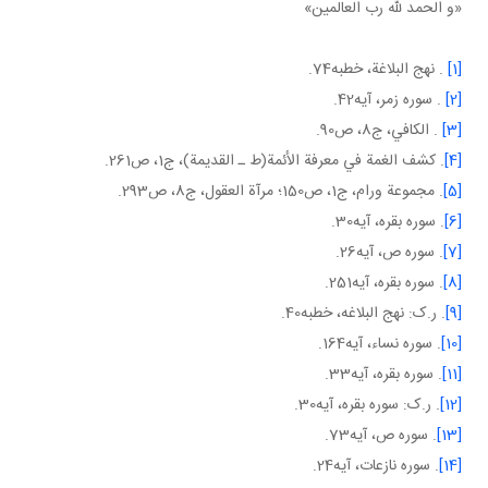
«و الحمد لله رب العالمين»
[1]
. نهج البلاغة، خطبه74.
[2]
. سوره زمر، آيه42.
[3]
. الكافي، ج8، ص90.
[4]
. كشف الغمة في معرفة الأئمة(ط ـ القديمة)، ج‏1، ص261.
[5]
. مجموعة ورام، ج‏1، ص150؛ مرآة العقول، ج8، ص293.
[6]
. سوره بقره، آيه30.
[7]
. سوره ص، آيه26.
[8]
. سوره بقره، آيه251.
[9]
. ر.ک: نهج البلاغه، خطبه40.
[10]
. سوره نساء، آيه164.
[11]
. سوره بقره، آيه33.
[12]
. ر.ک: سوره بقره، آيه30.
[13]
. سوره ص، آيه73.
[14]
. سوره نازعات، آيه24.