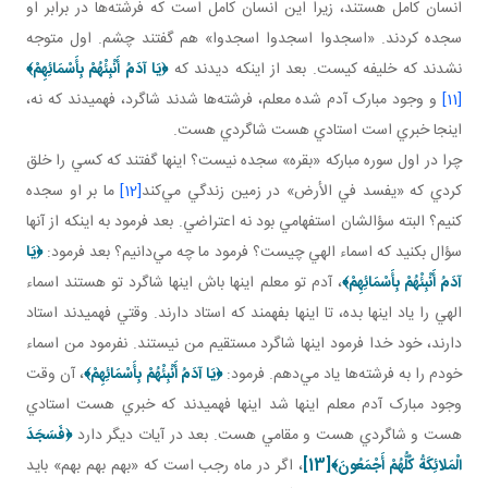
انسان کامل‌ هستند، زيرا اين انسان کامل است که فرشته‌ها در برابر او
سجده کردند. «اسجدوا اسجدوا اسجدوا» هم گفتند چشم. اول متوجه
نشدند که خليفه کيست. بعد از اينکه ديدند که
﴿
يَا آدَمُ أَنْبِئْهُمْ بِأَسْمَائِهِمْ
﴾
[11]
و وجود مبارک آدم شده معلم، فرشته‌ها شدند شاگرد، فهميدند که نه،
اينجا خبري است استادي هست شاگردي هست.
چرا در اول سوره مبارکه «بقره» سجده نيست؟ اينها گفتند که کسي را خلق
کردي که «يفسد في الأرض» در زمين زندگي مي‌کند
[12]
ما بر او سجده
کنيم؟ البته سؤالشان استفهامي بود نه اعتراضي. بعد فرمود به اينکه از آنها
سؤال بکنيد که اسماء الهي چيست؟ فرمود ما چه مي‌دانيم؟ بعد فرمود:
﴿
يَا
آدَمُ أَنْبِئْهُمْ بِأَسْمَائِهِمْ
﴾
، آدم تو معلم اينها باش اينها شاگرد تو هستند اسماء
الهي را ياد اينها بده، تا اينها بفهمند که استاد دارند. وقتي فهميدند استاد
دارند، خود خدا فرمود اينها شاگرد مستقيم من نيستند. نفرمود من اسماء
خودم را به فرشته‌ها ياد مي‌دهم. فرمود:
﴿
يَا آدَمُ أَنْبِئْهُمْ بِأَسْمَائِهِمْ
﴾
، آن وقت
وجود مبارک آدم معلم اينها شد اينها فهميدند که خبري هست استادي
هست و شاگردي هست و مقامي هست. بعد در آيات ديگر دارد
﴿
فَسَجَدَ
الْمَلائِكَةُ كُلُّهُمْ أَجْمَعُونَ
﴾
[13]
، اگر در ماه رجب است که «بهم بهم بهم» بايد