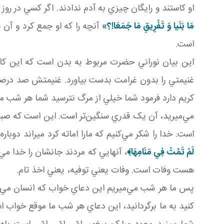
او کاستند و رايگان چيزي به آدم ندادند. اگر کسي در روز 
مَا بَنَيا وَ تَفْرِيقِ مَا جَمَعَا!؟»
است.
اين بيان نوراني حضرت مربوط به بدن است که اين کار 
غنيمتي را بدون غرامت بدست بياورد. غنيمتش صد درصد ا
کريم دارد فرمود شما خيلي از مرگ نترسيد شما هر شب
مي‌ميريد، آن يک قدري سنگين‌تر است. اين است که صبح 
است. خدا را شکر مي‌کنيم که مارا اماته کرد ميراند د
لَمْ تَمُتْ فِي مَنَامِهَا
﴾
، آنهايي که مردند جانشان را خدا مي
هست وفات است. وفات يعني توفيه، يعني اخذ تام.
پس ما هر شب مي‌ميريم اين دعاي خواب که انسان مي‌خواب
کنيد به ما برگردانيد، اين دعاي هر شب ما موقع خواب