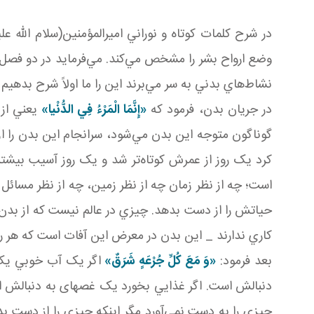
وضع ارواح بشر را مشخص مي‌کند. مي‌فرمايد در دو فصل 
نشاط‌هاي بدني به سر مي‌برند اين را ما اولاً شرح بدهي
در جريان بدن، فرمود که
«إِنَّمَا الْمَرْءُ فِي الدُّنْيا»
يعني از 
گوناگون متوجه اين بدن مي‌شود، سرانجام اين بدن را از
کرد يک روز از عمرش کوتاه‌تر شد و يک روز آسيب بيشتر
است؛ چه از نظر زمان چه از نظر زمين، چه از نظر مسائل 
حياتش را از دست بدهد. چيزي در عالم نيست که از بدن
کاري ندارند _ اين بدن در معرض اين آفات است که هر ر
بعد فرمود:
«وَ مَعَ کُلِّ جُرْعَهٍ شَرَقٌ»
اگر يک آب خوبي ي
دنبالش است. اگر غذايي بخورد يک غصه­ای به دنبالش ا
چيزي را به دست نمي‌آورد مگر اينکه چيزي را از دست ب