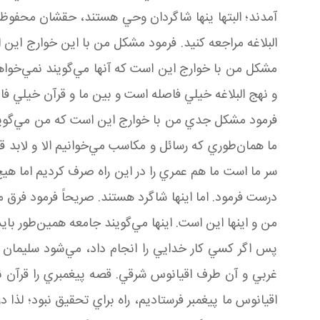
آمدند؛ البتها ينها شاگردان وحي هستند، حقشان محفوظ 
البلاغه مراجعه کنيد. فرمود مشکل من با اين خوارج اين 
مشکل من با خوارج اين است که آنها مي‌گويند نمي‌خوا
و نهج البلاغه خيلي فاصله است و بين ما و قرآن خيلي فاصله
فرمود مشکل جدي من با خوارج اين است که من مي‌گويم 
ما همان‌طوري که رسائل و مکاسب مي‌خوانيم الا و لابد ق
سر ما است ما هم عمري را در اين راه صرف کرديم اما هيچ کد
درست فرمود. اما اينها شاگرد هستند. صريحاً فرمود فرق
من و اينها اين است. اينها مي‌گويند جامعه همين‌طور با
پس اگر کسي کار خدايي را انجام داد، مي‌شود سليمان پي
غربي و آن طرف اقيانوس شرقي. قصه پيغمبري را قرآن نق
اقيانوس ما پيغمبر فرستاديم، راه براي تحقيق نبود؛ لذا د