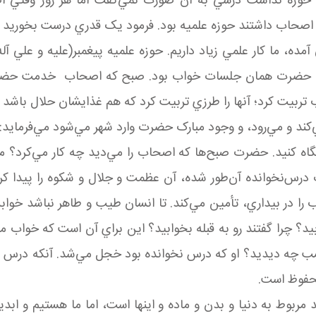
 بله حوزه نداشت درسي به آن صورت نمي‌گفت اما هر روز وقت
اصحاب داشتند حوزه علميه بود. فرمود يک قدري درست بخوريد يک
ده، ما کار علمي زياد داريم. حوزه علميه پيغمبر(عليه و علي 
ه علميه حضرت همان جلسات خواب بود. صبح که اصحاب خدمت حضر
ب تربيت کرد؛ آنها را طرزي تربيت کرد که هم غذايشان حلال با
کند و مي‌رود، و وجود مبارک حضرت وارد شهر مي‌شود مي‌فرمايد:
نگاه کنيد. حضرت صبح‌ها که اصحاب را مي‌ديد چه کار مي‌کرد؟ م
درس‌نخوانده آن‌طور شده، آن عظمت و جلال و شکوه را پيدا ک
 را در بيداري، تأمين مي‌کند. تا انسان طيب و طاهر نباشد خ
بيد؟ چرا گفتند رو به قبله بخوابيد؟ اين براي آن است که خوا
ب چه ديديد؟ او که درس نخوانده بود خجل مي‌شد. آنکه درس ر
حفوظ است.
مربوط به دنيا و بدن و ماده و اينها است، اما ما هستيم و ابد