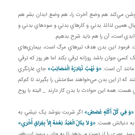
يم. حضرت در اين جمله هم وضع دنيا را روشن مي‌کند هم وضع آخرت را، هم وضع ابدان بشر هم
بال همين لذائذ بدني و کارهاي بدني و سودهاي بدني و
 ابدي است، آن را هم بايد شرح بدهيم.
. فرمود اين بدن هدف‌ تيرهاي مرگ است، بيماري‌هاي
 کسي جوان باشد روزانه ترقي بکند اما هر روز که ترقي
 مانند آن است.
«وَ نَهْبٌ تُبَادِرُهُ الْمَصَائِبُ»
جاي غارتگري
د که از اين بدن مي‌خواهند سلامتش را بگيرند تا کم‌کم
ت. همه اين حوادث با بدن کار دارند _ البته با روح
«وَ فِي کُلِّ أَکْلَهٍ غَصَصٌ»
اگر شربت بنوشد يک نيشي به
 به دنبالش هست.
«وَ لاَ ينَالُ الْعَبْدُ نِعْمَهً إِلاَّ بِفِرَاقِ أُخْرَي»
سد. عمري را از دست مي‌دهد تا به جايي برسد اين‌طور