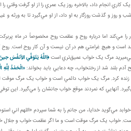
يک کاري انجام داد، بالاخره روز يک عمري را از او گرفت وقتي را 
را مي‌کند اما درباره روح و عظمت روح مخصوصاً در ماه پربرکت
ست و هيچ غرامتي هم در آن نيست و آن کار روح است. روح که ع
 مي‌ميريد مرگ يک خواب عميق‌تري است
﴿
اللَّهُ يَتَوَفَّي الأنفُسَ حِينَ 
آدم بلند شد از رختخواب، چه دعايي بايد بخواند:
«الْحَمْدُ لِلَّهِ ال
وباره زنده کرد. مرگ يک خواب دائمي است و خواب يک مرگ موقت
‌گيرد. آنهايي که نمردند موقع خواب جانشان را مي‌گيرد. اين توف
د مي‌گويد خدايا، من جانم را به شما سپردم «اللهم اني استودع
 است. خواب يک مرگ موقت است و ما اگر عظمت خواب و جلال خو