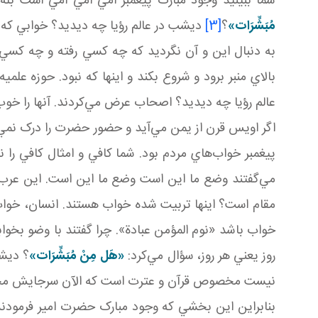
شما ببينيد وجود مبارک پيغمبر امّي امّي امّي است
مُبَشِّرَات»
؟
[3]
ديشب در عالم رؤيا چه ديديد؟ خوابي که 
به دنبال اين و آن نگرديد که چه کسي رفته و چه کسي آم
بالاي منبر برود و شروع بکند و اينها که نبود. حوز
عالم رؤيا چه ديديد؟ اصحاب عرض مي‌کردند. آنها را خو
اگر اويس قرن از يمن مي‌آيد و حضور حضرت را درک نمي‌
پيغمبر خواب‌هاي مردم بود. شما کافي و امثال کافي را 
مي‌گفتند وضع ما اين است وضع ما اين است. اين عرب 
مقام است؟ اينها تربيت شده خواب هستند. انسان، خواب
خواب باشد «نوم المؤمن عبادة». چرا گفتند با وضو بخوا
روز يعني هر روز، سؤال مي‌کرد:
«هَل
مِنْ مُبَشِّرَات»
؟ ديش
نيست مخصوص قرآن و عترت است که الآن سرجايش م
بنابراين اين بخشي که وجود مبارک حضرت امير فرمودند 