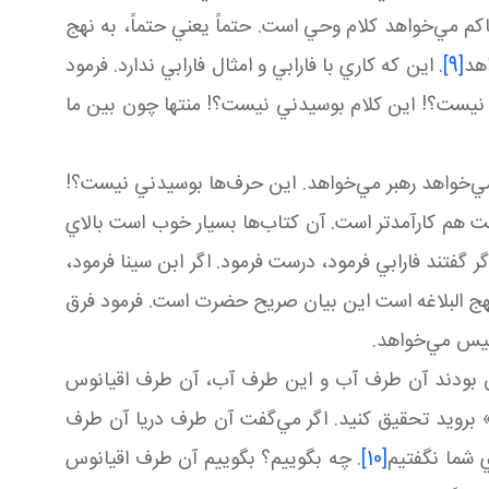
م مي‌خواهد کلام وحي است. حتماً يعني حتماً، به نهج
اهد
[9]
. اين که کاري با فارابي و امثال فارابي ندارد. فرمود
 نيست؟! اين کلام بوسيدني نيست؟! منتها چون بين ما
ي‌خواهد رهبر مي‌خواهد. اين حرف‌ها بوسيدني نيست؟!
است هم کارآمدتر است. آن کتاب‌ها بسيار خوب است بالاي
گر گفتند فارابي فرمود، درست فرمود. اگر ابن سينا فرمود،
 نهج البلاغه است اين بيان صريح حضرت است. فرمود فرق
رئيس مي‌خواهد.
راوان بودند آن طرف آب و اين طرف آب، آن طرف اقيانوس
» برويد تحقيق کنيد. اگر مي‌گفت آن طرف دريا آن طرف
ي شما نگفتيم
[10]
. چه بگوييم؟ بگوييم آن طرف اقيانوس