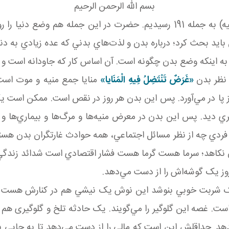
بسم الله الرحمن الرحيم
در شرح کلمات کوتاه و نوراني اميرالمؤمنين(سلام الله عليه) به جمله 191 رسيد
بايد بحث کرد؛ درباره بدن و لذت‌هاي بدني که عده زيادي به دن
م به اينکه وضع بدن چگونه است. آن اساس کار که جاودانه است و
نظر بدن
«غَرَضٌ تَنْتَضِلُ فِيهِ الْمَنَايا»
منايا جمع منيه و موت است
 پا در مي‌آورد. پس اين بدن هر روز در نقص است. ممکن است يک
ي ديد. پس اين بدن در معرض منيه‌ها و مرگ‌ها و بيماري‌ها و
فردي چه از نظر مسائل اجتماعي، همه حوادث غارتگران بدن‌ هستن
 نکاهد؛ سرما هست گرما هست فشار اقتصادي است شدائد زندگي هس
وز يک گوشه‌اش را از دست مي‌دهد.
ک شربت خوبي بنوشد اين نوش يک نيشي هم در کنارش هست
ست. غصه اين گلوگير را مي‌گويند. يک حادثه تلخ و گلوگيری هم
دهد. حداقلش اين است که مالي را از دست مي‌دهد تا به جايي بر