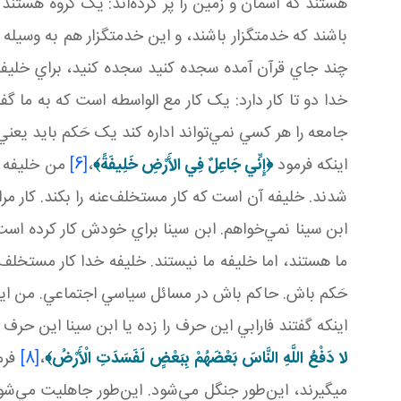
هستند که آسمان و زمين را پر کرده‌اند: يک گروه هستند 
باشند که خدمتگزار باشند، و اين خدمتگزار هم به وسيله 
چند جاي قرآن آمده سجده کنيد سجده کنيد، براي خليفة 
خدا دو تا کار دارد: يک کار مع الواسطه است که به ما گ
جامعه را هر کسي نمي‌تواند اداره کند يک حَکم بايد يعني
اينکه فرمود
﴿
إِنِّي جَاعِلٌ فِي الأَرْضِ خَلِيفَةً
﴾
،
[6]
من خليفه مي
شدند. خليفه آن است که کار مستخلف‌عنه را بکند. کار مر
ابن سينا نمي‌خواهم. ابن سينا براي خودش کار کرده است
ما هستند، اما خليفه ما نيستند. خليفه خدا کار مستخلف‌
حَکم باش. حاکم باش در مسائل سياسي اجتماعي. من اين
اينکه گفتند فارابي اين حرف را زده يا ابن سينا اين حرف 
لا دَفْعُ اللَّهِ النَّاسَ بَعْضَهُمْ بِبَعْضٍ لَفَسَدَتِ الْأَرْضُ
﴾
،
[8]
فرم
می­گيرند، اين‌طور جنگل مي‌شود. اين‌طور جاهليت مي‌ش