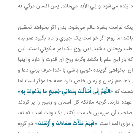
 زنده مي‌شود و إلي الأبد مي‌ماند. پس انسان مرگي به
نکه غرامت بشود عالم مي‌شود. بدن اگر بخواهد تحقيق
باشد اما روح اگر خواست يک چيزي را ياد بگيرد عمر بده
ب روحتان باشيد. اين روح يک امر ملکوتي است، اين
 بار اين علم را بکشد وگرنه روح آن قدرت را دارد و اينها
وان. بخواهي گوينده خوبي باشي با خدا حرف بزني دعا و
د. دعا هم زمين و زمان خاص دارد همه جا مؤثر است اما
م هست که
«اللَّهُمَّ إِنِّي أَسْأَلُكَ بِمَعانِي جَمِيعِ ما يَدْعُوكَ بِهِ»
ده دارند. گرچه ملائکه کل آسمان و زمين را پر کردند
 به صاحب آن سرزمين خدمت بکنند. يک وقت است که نه،
 برای ائمه است.
«فَبِهِمْ مَلَأْتَ سَمَاءَكَ وَ أَرْضَكَ»
دو گروه