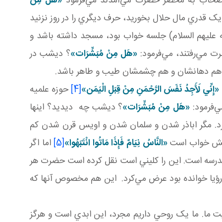
ي اصحاب به محضر حضرت مي‌آمدند مي‌فرمود
«هَل
مِنْ
 قدري مال حلال بخوريد، حرف ديگري را در روز نزنيد
آله عليهم السلام) جلسه خواب بود، مسجد داشته باشد و
ت مي‌رفتند، مي‌فرمود:
«هَل
مِنْ مُبَشِّرَات»
؟ ديشب در
شد هم دهانشان و هم چشمشان طيب و طاهر باشد.
«إِنِّي لَأَجِدُ نَفَسَ الرَّحْمَنِ مِنْ قِبَلِ الْيَمَن‏»
[4]
حوزه علميه
ي‌فرمود:
«هَل
مِنْ مُبَشِّرَات»
؟ ديشب چه ديديد؟ اينها
رد. مگر اباذر شدن و سلمان شدن و اويس قرن شدن کم
وابش خواب است
«النَّاسُ نِيَامٌ فَإِذَا مَاتُوا انْتَبَهُوا»
[5]
اما اگر
ب مدرسه است. اين را کليني است نقل کرده است حضرت هر
ؤيا خوانده بود عرض مي‌کرد. اين هم مخصوص آنها که
يت ما. ما يک روحي داريم مجرد، اين ابدي است و هرگز