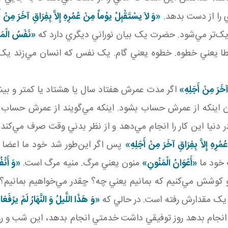
 را از دست بدهد.
«وَ لاَ يسْتَقْبِلُ يوْماً مِنْ عُمُرِهِ إِلاَّ بِفِرَاقِ آخَرَ مِنْ أ
ديک‌تر مي‌شود. حضرت يک بيان نوراني ديگري دارد که
«نَفَسُ‏ الْمَرْ
ا يعني خطوه. خطوه يعني گام. يک نفس که انسان مي‌زند يک ق
 آخَرَ مِنْ أَجَلِهِ»
اگر مدت عمرش هفتاد سال يا هشتاد يا کمتر و بيشتر
اينکه از عمرش حساب بشود. اينکه مي‌گويند از عمرش حساب نم
 دنيا اين کار را انجام مي‌دهد و از نظر بدني وقت صرف مي‌کند 
ُرِهِ إِلاَّ بِفِرَاقِ آخَرَ مِنْ أَجَلِهِ»
پس اگر اين‌طور شد خود ما اعضا و
خود ما
«أَعْوَانُ الْمَنُونِ»
منون يعني مرگ. منيه مرگ است.
«وَ أَنْ
کوشش مي‌کنيم که بمانيم يعني چه؟ چقدر مي‌خواهيم بمانيم؟ هر 
 يک مقدارش رفته است.
در حالي که
«وَ هَذَا اللَّيلُ وَ النَّهَارُ لَمْ يرْفَعَ
ام بدهد روز توفيقي داشت خدمتي انجام بدهد، اين شب و روز اگر