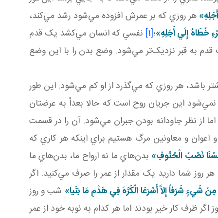
َجَلِهِ»
هر روزي که بر عمرش افزوده مي‌شود رشد مي‌کند،
ءِ خُطَاهُ‏ إِلَي‏ أَجَلِهِ
»
؛
[1]
نفسي که انسان مي‌کشد يک قدم
دم به قبر نزديک‌تر مي‌شود. وضع بدن را با اين وضع
 باشد، هر روزي که مي‌گذرد از او کم مي‌شود. اين طور
ي‌شود اين جريان روح است که حالا بعداً به عرضتان
اما از نظر جاودانه بودن جبران مي‌شود. آن را در قسمت
 اعوان و معاونين مرگ هستيم براي اينکه هر کاري که
فُسُنَا نَصْبُ الْحُتُوفِ»
بدن‌هاي ما نه ارواح ما، بدن‌هاي ما
روز شما داريد يک مقدار از عمر را صرف مي‌کنيد. اگر
ا مِنْ شَيءٍ شَرَفاً إِلاَّ أَسْرَعَا الْکَرَّهَ فِي هَدْمِ مَا بَنَيا»
شب و روز
 ظرف کار خير بودند اما هر کدام به نوبه خود از عمر