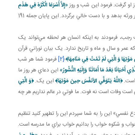
از او گرفت. فرمود اين شب و روز
«إِلاَّ أَسْرَعَا الْکَرَّهَ فِي هَدْمِ
آنچه را که او جمع کرد و آن شب و روز و گذشت روزگار به او داد، از او مي‌گيرد تا به ورثه و غير ورثه بدهد و با دست خالي برگردد. اين پايان جمله 191
 رجب، فرمودند به اينکه انسان هر لحظه مي‌تواند يک
مر و سال و ماه و تاريخ ندارد. يک بيان نوراني قرآن
مَوْتِهَا وَ الَّتِي لَمْ تَمُتْ فِي مَنَامِهَا
﴾
؛
[2]
فرمود شما هر شب
َّذِي أَحْيَانَا بَعْدَ مَا أَمَاتَنَا وَإِلَيْهِ النُّشُورُ»
اين دعاي هر روز ما
 است.
﴿
اللَّهُ يَتَوَفَّي الأنفُسَ حِينَ مَوْتِهَا﴾
اين يک.
﴿وَ الَّتِي
ي است وفات است نه فوت. ما فوتي در عالم نداريم هر چه
 نفسي» اين را به شما سپردم اين را تطهير کنيد تنظيم
اب و شکوه خواب را بدانيم خواب براي ما مدرسه است.