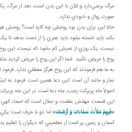
مرگ برنمي‌دارد و الآن با اين بدن است، بعد از مرگ، ي
صورت زوال و نابودي ندارد.
حالا اين برای بدن بود روحش چه کاره است؟ روحش هر ل
بکند بايد خسته بشود بايد عمري را از دست بدهد تا يک چ
نيست، يک روزي از عمرش کم بشود که نيست، اين روح 
روح را مريض نکنيد. شما اگر اين روح را مريض کرديد مثلاً 
به ما هم فرمودند که اين روح هرگز معطلي ندارد. فرمود
نماز و مانند آن است. اين دعا همين است. فرمود به اين
اصولاً ماه پربرکت رجب، ماه دعا است. در اين ماه پربرک
اين قسمت مهمّش عظمت و جلال است که اسماء الهي و کلم
«فَبِهِمْ مَلَأْتَ سَمَاءَكَ وَ أَرْضَكَ»
اما دو تا حرف است: يکي 
آسمان و زمين پر است از معلميني که ديگران را تعليم بد