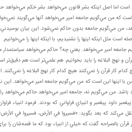
است اما اصل اينکه بشر قانون مي‌خواهد بشر حَکم مي‌خواهد حاک
است که من مي‌گويم جامعه امير مي‌خواهد آنها مي‌گويند نمي‌خو
هد، من مي‌گويم جامعه بدون حاکم نمي‌شود. اين بيان بوسيدني
 است مثل اينکه اينها را نشنيديم، با اينکه اينها را مي‌خوانيم.
جامعه امير مي‌خواهد. يعني چه؟ حاکم مي‌خواهد سياستمدار م
رآن و نهج البلاغه را بايد بخوانيم. هم علمي‌تر است هم دقيق‌تر 
ام کار قرآن را نمي‌کنند هيچ کدام کار نهج البلاغه را نمي‌کنند. ا
 من با اينها اين است که من مي‌گويم جامعه امير مي‌خواهد. اين
يد باشد. من مي‌گويم نه، جامعه امير مي‌خواهد حاکم مي‌خواهد 
غمبر داود پيغمبر و انبياي فراواني که بودند. فرمود انبياء ف
ل مي‌کند که بعد بگويد: «فسيروا في الأرض، فسيروا في الأرض
ر قرآن بالصراحه گفت که خيلي از انبياء بود که ما قصه‌شان را برا