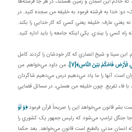
 که خادم اين آسمان و زمين‌ هستند، در هر جا فرشته‌ها
ک؛ دو: خدا به فرشته فرمود به خليفه من سجده کنيد. در
ه يعني عارف. خليفه يعني کسي که کار خدايي را بکند.
ه کسي را ببندي. يکي اينکه جامعه را بايد اداره کنيد.
ابن سينا و شيخ انصاري که کار خودشان را ‌کردند کامل
ِي الْأَرْض فَاحْكُمْ بَيْنَ النَّاسِ
﴾
[7]
، من داود مي‌خواهم. من
ان است. آنها را ما ياد مي‌دهيم درس مي‌دهيم شاگردان
 با فاء تفريع. چون خليفه من هستي، در مسائل قضايي
 است بشر قانون مي‌خواهد اين را صريحاً قرآن فرمود
﴿
وَ لَوْ
 جا جنگل ترامپ مي‌شود که رئيس جمهور يک کشوري را
که انسان مدني بالطبع است قانون مي‌خواهد. بعد حکما