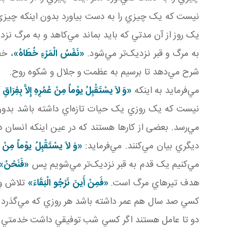
نيست که يک چيزي را به دست بياورد بدون اينکه چيزي
يک روز از آن مدتي که بايد بماند مي‌کاهد و به مرگ نز
به مرگ و قبر نزديک‌تر مي‌شود.
«نَفَسُ‏ الْمَرْءِ خُطَاهُ‏
»
، خط
شرح مي‌دهد تا برسيم به عظمت و جلال و شکوه روح.
مي‌فرمايد به اينکه
«وَ لاَ يسْتَقْبِلُ يوْماً مِنْ عُمُرِهِ إِلاَّ بِفِرَاقِ
نيست که يک روزي يک حيات تازه‌اي داشته باشد بدون 
مي‌رسد. بعضی از کارها هستند که در عين اينکه انسان در
ديگري بيان مي‌کنند. مي‌فرمايد:
«وَ لاَ يسْتَقْبِلُ يوْماً مِنْ عُم
مي‌کنيم يک قدم به قبر نزديک‌تر مي‌شويم پس
«فَنَحْنُ»
هدف تيرهاي مرگ است.
«فَمِنْ أَينَ نَرْجُو الْبَقَاءَ»
تلاش و 
کسي صد سال هم عمر داشته باشد هر روزي که مي‌گذرد
دو تا عامل‌ هستند اگر کسي شب توفيقي داشت خدمتي انج