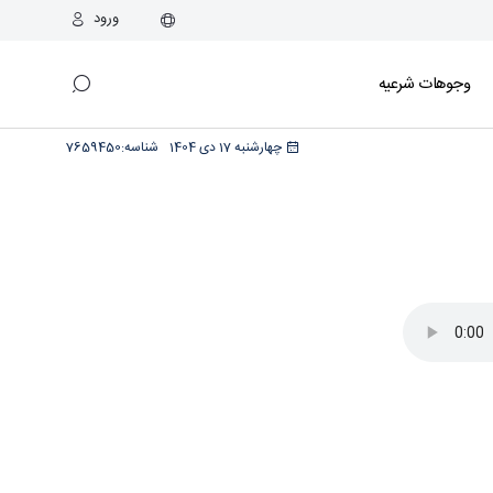
ورود
وجوهات شرعیه
چهارشنبه 17 دی 1404
شناسه:
7659450