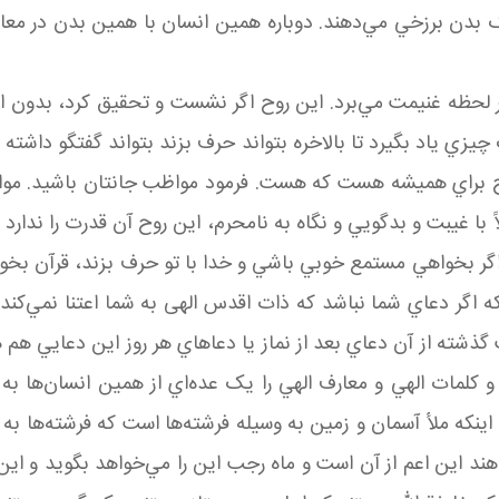
ک بدن برزخي مي‌دهند. دوباره همين انسان با همين بدن در معاد
حظه غنيمت مي‌برد. اين روح اگر نشست و تحقيق کرد، بدون اي
يزي ياد بگيرد تا بالاخره بتواند حرف بزند بتواند گفتگو داشته 
براي هميشه هست که هست. فرمود مواظب جانتان باشيد. مواظ
با غيبت و بدگويي و نگاه به نامحرم، اين روح آن قدرت را ندارد که
 اگر بخواهي مستمع خوبي باشي و خدا با تو حرف بزند، قرآن بخ
که اگر دعاي شما نباشد که ذات اقدس الهی به شما اعتنا نمي‌کن
ت گذشته از آن دعاي بعد از نماز يا دعاهاي هر روز اين دعايي ه
ات الهي و معارف الهي را يک عده‌اي از همين انسان‌ها به عه
اينکه ملأ آسمان و زمين به وسيله فرشته‌ها است که فرشته‌ها
هند اين اعم از آن است و ماه رجب اين را مي‌خواهد بگويد و اين