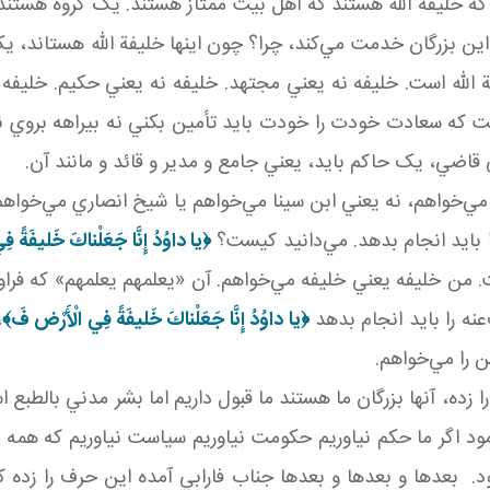
که خليفة الله‌ هستند که اهل بيت ممتاز هستند. يک گروه هستند
اين بزرگان خدمت مي‌کند، چرا؟ چون اينها خليفة الله هستاند، ي
الله است. خليفه نه يعني مجتهد. خليفه نه يعني حکيم. خليفه ن
فت که سعادت خودت را خودت بايد تأمين بکني نه بيراهه بروي نه را
 قاضي، يک حاکم بايد، يعني جامع و مدير و قائد و مانند آن.
‌خواهم، نه يعني ابن سينا مي‌خواهم يا شيخ انصاري مي‌خواهم. 
ا بايد انجام بدهد. مي‌دانيد کيست؟
﴿
يا داوُدُ إِنَّا جَعَلْناكَ خَليفَةً ف
. من خليفه يعني خليفه مي‌خواهم. آن «يعلمهم يعلمهم» که فراو
عنه را بايد انجام بدهد
﴿
يا داوُدُ إِنَّا جَعَلْناكَ خَليفَةً فِي الْأَرْض فَ
﴾
،
 را مي‌خواهم.
را زده، آنها بزرگان ما هستند ما قبول داريم اما بشر مدني بالطبع
ود اگر ما حکم نياوريم حکومت نياوريم سياست نياوريم که همه
ود. بعدها و بعدها و بعدها جناب فارابي آمده اين حرف را زده 