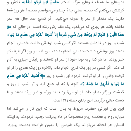
بدن‌هاي ما هدف تيرهاي مرگ است.
«فَمِنْ أَينَ نَرْجُو الْبَقَاءَ»
تلاش و
کوشش مي‌کنيم که بمانيم يعني چه؟ چقدر مي‌خواهيم بمانيم؟ هر روز شما
داريد يک مقدار از عمر را صرف مي‌کنيد. اگر کسي صد سال هم عمر
داشته باشد هر روزي که مي‌گذرد يک مقدارش رفته است.
در حالي که
«وَ
هَذَا اللَّيلُ وَ النَّهَارُ لَمْ يرْفَعَا مِنْ شَيءٍ شَرَفاً إِلاَّ أَسْرَعَا الْکَرَّهَ فِي هَدْمِ مَا بَنَيا»
شب و روز دو تا عامل‌ هستند اگر کسي شب توفيقي داشت خدمتي انجام
بدهد روز توفيقي داشت خدمتي انجام بدهد، اين شب و روز اگر ظرف کار
خير بودند اما هر کدام به نوبه خود از عمر او کاستند و رايگان چيزي به آدم
ندادند. اگر کسي در روز يک کاري انجام داد، بالاخره روز يک عمري را از او
گرفت وقتي را از او گرفت. فرمود اين شب و روز
«إِلاَّ أَسْرَعَا الْکَرَّهَ فِي هَدْمِ
مَا بَنَيا وَ تَفْرِيقِ مَا جَمَعَا!؟»
آنچه را که او جمع کرد و آن شب و روز و
گذشت روزگار به او داد، از او مي‌گيرد تا به ورثه و غير ورثه بدهد و با
دست خالي برگردد. اين پايان جمله 191 است.
اين بيان نوراني حضرت مربوط به بدن است که اين کار را مي‌کند اما
درباره روح و عظمت روح مخصوصاً در ماه پربرکت رجب، فرمودند به اينکه
انسان هر لحظه مي‌تواند يک غنيمتي را بدون غرامت بدست بياورد.