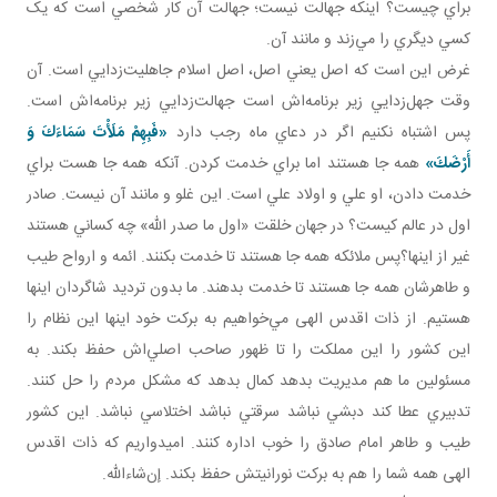
براي چيست؟ اينکه جهالت نيست؛ جهالت آن کار شخصي است که يک
کسي ديگري را مي‌زند و مانند آن.
غرض اين است که اصل يعني اصل، اصل اسلام جاهليت‌زدايي است. آن
وقت جهل‌زدايي زير برنامه‌اش است جهالت‌زدايي زير برنامه‌اش است.
پس اشتباه نکنيم اگر در دعاي ماه رجب دارد
«فَبِهِمْ مَلَأْتَ سَمَاءَكَ وَ
أَرْضَكَ»
همه جا هستند اما براي خدمت کردن. آنکه همه جا هست براي
خدمت‌ دادن، او علي و اولاد علي است. اين غلو و مانند آن نيست. صادر
اول در عالم کيست؟ در جهان خلقت «اول ما صدر الله» چه کساني هستند
غير از اينها؟پس ملائکه همه جا هستند تا خدمت بکنند. ائمه و ارواح طيب
و طاهرشان همه جا هستند تا خدمت بدهند. ما بدون ترديد شاگردان اينها
هستيم. از ذات اقدس الهی مي‌خواهيم به برکت خود اينها اين نظام را
اين کشور را اين مملکت را تا ظهور صاحب اصلي‌اش حفظ بکند. به
مسئولين ما هم مديريت بدهد کمال بدهد که مشکل مردم را حل کنند.
تدبيري عطا کند دبشي نباشد سرقتي نباشد اختلاسي نباشد. اين کشور
طيب و طاهر امام صادق را خوب اداره کنند. اميدواريم که ذات اقدس
الهی همه شما را هم به برکت نورانيتش حفظ بکند. إن‌شاءالله.