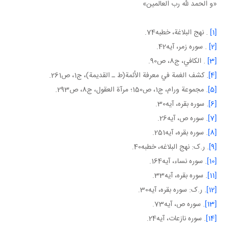
«و الحمد لله رب العالمين»
[1]
. نهج البلاغة، خطبه74.
[2]
. سوره زمر، آيه42.
[3]
. الكافي، ج8، ص90.
[4]
. كشف الغمة في معرفة الأئمة(ط ـ القديمة)، ج‏1، ص261.
[5]
. مجموعة ورام، ج‏1، ص150؛ مرآة العقول، ج8، ص293.
[6]
. سوره بقره، آيه30.
[7]
. سوره ص، آيه26.
[8]
. سوره بقره، آيه251.
[9]
. ر.ک: نهج البلاغه، خطبه40.
[10]
. سوره نساء، آيه164.
[11]
. سوره بقره، آيه33.
[12]
. ر.ک: سوره بقره، آيه30.
[13]
. سوره ص، آيه73.
[14]
. سوره نازعات، آيه24.