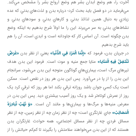
آخرت را، هم وضع ابدان بشر هم وضع ارواح بشر را مشخص مي‌کند.
مي‌فرمايد در دو فصل بايد بحث کرد؛ درباره بدن و لذت‌هاي بدني که عده
زيادي به دنبال همين لذائذ بدني و کارهاي بدني و سودهاي بدني و
نشاط‌هاي بدني به سر مي‌برند اين را ما اولاً شرح بدهيم به اينکه وضع
بدن چگونه است. آن اساس کار که جاودانه است و ابدي است، آن را هم
بايد شرح بدهيم.
در جريان بدن، فرمود که
«إِنَّمَا الْمَرْءُ فِي الدُّنْيا»
يعني از نظر بدن
«غَرَضٌ
تَنْتَضِلُ فِيهِ الْمَنَايا»
منايا جمع منيه و موت است. فرمود اين بدن هدف‌
تيرهاي مرگ است، بيماري‌هاي گوناگون متوجه اين بدن مي‌شود، سرانجام
اين بدن را از پا در مي‌آورد. پس اين بدن هر روز در نقص است. ممکن
است يک کسي جوان باشد روزانه ترقي بکند اما هر روز که ترقي کرد يک
روز از عمرش کوتاه‌تر شد و يک روز آسيب بيشتري ديد. پس اين بدن در
معرض منيه‌ها و مرگ‌ها و بيماري‌ها و مانند آن است.
«وَ نَهْبٌ تُبَادِرُهُ
الْمَصَائِبُ»
جاي غارتگري است؛ چه از نظر زمان چه از نظر زمين، چه از نظر
مسائل فردي چه از نظر مسائل اجتماعي، همه حوادث غارتگران بدن‌
هستند که از اين بدن مي‌خواهند سلامتش را بگيرند تا کم‌کم حياتش را از