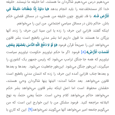
مي‌دهيم درس مي‌دهيم شاگردان ما هستند، اما خليفه ما نيستند. خليفه
خدا کار مستخلف‌عنه را بايد انجام بدهد
﴿
يا داوُدُ إِنَّا جَعَلْناكَ خَليفَةً فِي
الْأَرْض فَ
﴾
، با فاء تفريع. چون خليفه من هستي، در مسائل قضايي حَکم
باش. حاکم باش در مسائل سياسي اجتماعي. من اين را مي‌خواهم.
اينکه گفتند فارابي اين حرف را زده يا ابن سينا اين حرف را زده، آنها
بزرگان ما هستند ما قبول داريم اما بشر مدني بالطبع است بشر قانون
مي‌خواهد اين را صريحاً قرآن فرمود
﴿
وَ لَوْ لا دَفْعُ اللَّهِ النَّاسَ بَعْضَهُمْ بِبَعْضٍ
لَفَسَدَتِ الْأَرْضُ
﴾
،
[8]
فرمود اگر ما حکم نياوريم حکومت نياوريم سياست
نياوريم که همه جا جنگل ترامپ مي‌شود که رئيس جمهور يک کشوري را
می­گيرند، اين‌طور جنگل مي‌شود. اين‌طور جاهليت مي‌شود. بعدها و بعدها
و بعدها جناب فارابي آمده اين حرف را زده که انسان مدني بالطبع است
قانون مي‌خواهد. بعد حکما آمدند؛ البتها ينها شاگردان وحي هستند،
حقشان محفوظ است اما اصل اينکه بشر قانون مي‌خواهد بشر حَکم
مي‌خواهد حاکم مي‌خواهد کلام وحي است. حتماً يعني حتماً، به نهج
البلاغه مراجعه کنيد. فرمود مشکل من با اين خوارج اين است که من
مي‌گويم جامعه امير مي‌خواهد آنها مي‌گويند نمي‌خواهد
[9]
. اين که کاري با