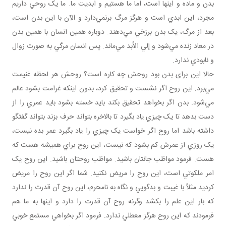
بدن و ماده و اينها است، اما ما هستيم و ابديت ما. ما يک روحي داريم
مجرد، اين ابدي است و هرگز مرگ برنمي‌دارد و الآن با اين بدن است،
بعد از مرگ، يک بدن برزخي مي‌دهند. دوباره همين انسان با همين بدن
در معاد زنده مي‌شود و إلي الأبد مي‌ماند. پس انسان مرگي به صورت زوال
و نابودي ندارد.
حالا اين برای بدن بود روحش چه کاره است؟ روحش هر لحظه غنيمت
مي‌برد. اين روح اگر نشست و تحقيق کرد، بدون اينکه غرامت بشود عالم
مي‌شود. بدن اگر بخواهد تحقيق بکند بايد خسته بشود بايد عمري را از
دست بدهد تا يک چيزي ياد بگيرد تا بالاخره بتواند حرف بزند بتواند گفتگو
داشته باشد اما روح اگر خواست يک چيزي را ياد بگيرد عمر بده نيست،
يک روزي از عمرش کم بشود که نيست، اين روح براي هميشه هست که
هست. فرمود مواظب جانتان باشيد. مواظب روحتان باشيد. اين روح يک
امر ملکوتي است، اين روح را مريض نکنيد. شما اگر اين روح را مريض
کرديد مثلاً با غيبت و بدگويي و نگاه به نامحرم، اين روح آن قدرت را ندارد
که بار اين علم را بکشد وگرنه روح آن قدرت را دارد و اينها به ما هم
فرمودند که اين روح هرگز معطلي ندارد. فرمود اگر بخواهي مستمع خوبي