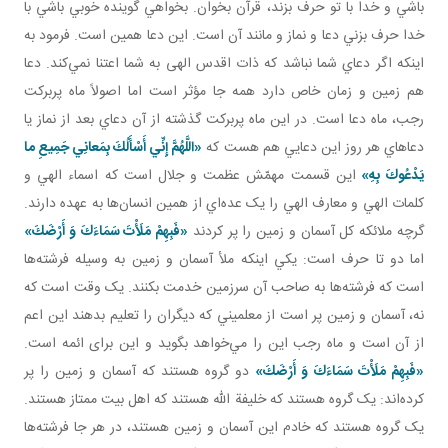
باشي و خدا با تو حرف بزند، قرآن بخوان. بخواهي گوينده خوبي باشي با
خدا حرف بزني دعا و نماز و مانند آن است. اين دعا همين است. فرمود به
اينکه اگر دعاي شما نباشد که ذات اقدس الهی به شما اعتنا نمي‌کند. دعا
هم زمين و زمان خاص دارد همه جا مؤثر است اما اصولاً ماه پربرکت
رجب، ماه دعا است. در اين ماه پربرکت گذشته از آن دعاي بعد از نماز يا
دعاهاي هر روز اين دعايي هم هست که
«اللَّهُمَّ إِنِّي أَسْأَلُكَ بِمَعانِي جَمِيعِ ما
يَدْعُوكَ بِهِ»
اين قسمت مهمّش عظمت و جلال است که اسماء الهي و
کلمات الهي و معارف الهي را يک عده‌اي از همين انسان‌ها به عهده دارند.
گرچه ملائکه کل آسمان و زمين را پر کردند
«فَبِهِمْ مَلَأْتَ سَمَاءَكَ وَ أَرْضَكَ»
اما دو تا حرف است: يکي اينکه ملأ آسمان و زمين به وسيله فرشته‌ها
است که فرشته‌ها به صاحب آن سرزمين خدمت بکنند. يک وقت است که
نه، آسمان و زمين پر است از معلميني که ديگران را تعليم بدهند اين اعم
از آن است و ماه رجب اين را مي‌خواهد بگويد و اين برای ائمه است.
«فَبِهِمْ مَلَأْتَ سَمَاءَكَ وَ أَرْضَكَ»
دو گروه هستند که آسمان و زمين را پر
کرده‌اند: يک گروه هستند که خليفة الله‌ هستند که اهل بيت ممتاز هستند.
يک گروه هستند که خادم اين آسمان و زمين‌ هستند، در هر جا فرشته‌ها