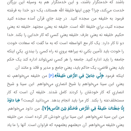
باشند که خدمتگزار باشند، و اين خدمتگزار هم به وسيله اين بزرگان
خدمت مي‌کند، چرا؟ چون اينها خليفة الله هستاند، يک؛ دو: خدا به فرشته
فرمود به خليفه من سجده کنيد. در چند جاي قرآن آمده سجده کنيد
سجده کنيد، براي خليفة الله است. خليفه نه يعني مجتهد. خليفه نه يعني
حکيم. خليفه نه يعني عارف. خليفه يعني کسي که کار خدايي را بکند. خدا
دو تا کار دارد: يک کار مع الواسطه است که به ما گفت که سعادت خودت
را خودت بايد تأمين بکني نه بيراهه بروي نه راه کسي را ببندي. يکي اينکه
جامعه را بايد اداره کنيد. جامعه را هر کسي نمي‌تواند اداره کند يک حَکم
بايد يعني قاضي، يک حاکم بايد، يعني جامع و مدير و قائد و مانند آن.
اينکه فرمود
﴿
إِنِّي جَاعِلٌ فِي الأَرْضِ خَلِيفَةً
﴾
،
[6]
من خليفه مي‌خواهم، نه
يعني ابن سينا مي‌خواهم يا شيخ انصاري مي‌خواهم. ابن سينا و شيخ
انصاري که کار خودشان را ‌کردند کامل شدند. خليفه آن است که کار
مستخلف‌عنه را بکند. کار مرا بايد انجام بدهد. مي‌دانيد کيست؟
﴿
يا داوُدُ
إِنَّا جَعَلْناكَ خَليفَةً فِي الْأَرْض فَاحْكُمْ بَيْنَ النَّاسِ
﴾
[7]
، من داود مي‌خواهم.
من ابن سينا نمي‌خواهم. ابن سينا براي خودش کار کرده است. من خليفه
يعني خليفه مي‌خواهم. آن «يعلمهم يعلمهم» که فراوان است. آنها را ما ياد