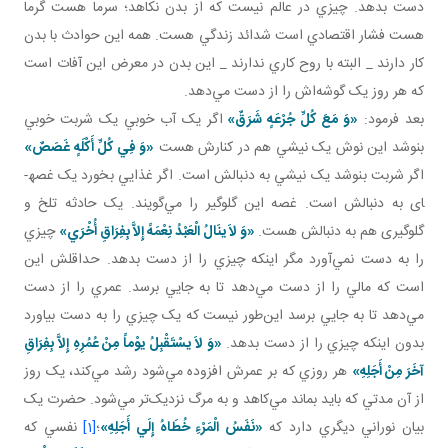
دست بدهد. چيزي در عالم نيست که از بدن نکاهد؛ سرما هست گرما
هست فشار اقتصادي است شدائد زندگي هست. همه اين حوادث با بدن
کار دارند _ البته با روح کاري ندارند _ اين بدن در معرض اين آفات است
که هر روز يک گوشه‌اش را از دست مي‌دهد.
بعد فرمود:
«وَ مَعَ کُلِّ جُرْعَهٍ شَرَقٌ»
اگر يک آب خوبي يک شربت خوبي
بنوشد اين نوش يک نيشي هم در کنارش هست
«وَ فِي کُلِّ أَکْلَهٍ غَصَصٌ»
اگر شربت بنوشد يک نيشي به دنبالش است. اگر غذايي بخورد يک غصه­
ای به دنبالش است. غصه اين گلوگير را مي‌گويند. يک حادثه تلخ و
گلوگيری هم به دنبالش هست.
«وَ لاَ ينَالُ الْعَبْدُ نِعْمَهً إِلاَّ بِفِرَاقِ أُخْرَي»
چيزي
را به دست نمي‌آورد مگر اينکه چيزي را از دست بدهد. حداقلش اين
است که مالي را از دست مي‌دهد تا به جايي برسد. عمري را از دست
مي‌دهد تا به جايي برسد اين‌طور نيست که يک چيزي را به دست بياورد
بدون اينکه چيزي را از دست بدهد.
«وَ لاَ يسْتَقْبِلُ يوْماً مِنْ عُمُرِهِ إِلاَّ بِفِرَاقِ
آخَرَ مِنْ أَجَلِهِ»
هر روزي که بر عمرش افزوده مي‌شود رشد مي‌کند، يک روز
از آن مدتي که بايد بماند مي‌کاهد و به مرگ نزديک‌تر مي‌شود. حضرت يک
بيان نوراني ديگري دارد که
«نَفَسُ‏ الْمَرْءِ خُطَاهُ‏ إِلَي‏ أَجَلِهِ
»
؛
[1]
نفسي که