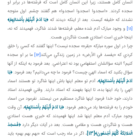
انسان کامل‌ هستند، زيرا اين انسان کامل است که فرشته‌ها در برابر او
سجده کردند. «اسجدوا اسجدوا اسجدوا» هم گفتند چشم. اول متوجه
نشدند که خليفه کيست. بعد از اينکه ديدند که
﴿
يَا آدَمُ أَنْبِئْهُمْ بِأَسْمَائِهِمْ
﴾
[11]
و وجود مبارک آدم شده معلم، فرشته‌ها شدند شاگرد، فهميدند که نه،
اينجا خبري است استادي هست شاگردي هست.
چرا در اول سوره مبارکه «بقره» سجده نيست؟ اينها گفتند که کسي را خلق
کردي که «يفسد في الأرض» در زمين زندگي مي‌کند
[12]
ما بر او سجده
کنيم؟ البته سؤالشان استفهامي بود نه اعتراضي. بعد فرمود به اينکه از آنها
سؤال بکنيد که اسماء الهي چيست؟ فرمود ما چه مي‌دانيم؟ بعد فرمود:
﴿
يَا
آدَمُ أَنْبِئْهُمْ بِأَسْمَائِهِمْ
﴾
، آدم تو معلم اينها باش اينها شاگرد تو هستند اسماء
الهي را ياد اينها بده، تا اينها بفهمند که استاد دارند. وقتي فهميدند استاد
دارند، خود خدا فرمود اينها شاگرد مستقيم من نيستند. نفرمود من اسماء
خودم را به فرشته‌ها ياد مي‌دهم. فرمود:
﴿
يَا آدَمُ أَنْبِئْهُمْ بِأَسْمَائِهِمْ
﴾
، آن وقت
وجود مبارک آدم معلم اينها شد اينها فهميدند که خبري هست استادي
هست و شاگردي هست و مقامي هست. بعد در آيات ديگر دارد
﴿
فَسَجَدَ
الْمَلائِكَةُ كُلُّهُمْ أَجْمَعُونَ
﴾
[13]
، اگر در ماه رجب است که «بهم بهم بهم» بايد