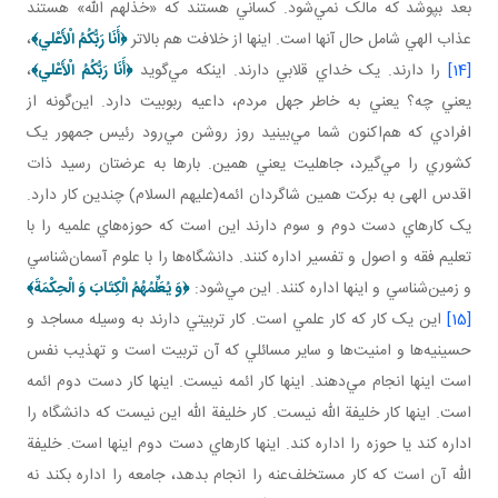
بعد بپوشد که مالک نمي‌شود. کساني هستند که «خذلهم الله» هستند
عذاب الهي شامل حال آنها است. اينها از خلافت هم بالاتر
﴿
أَنَا رَبُّكُمُ الْأَعْلي
﴾
،
[14]
را دارند. يک خداي قلابي دارند. اينکه مي‌گويد
﴿
أَنَا رَبُّكُمُ الْأَعْلي
﴾
،
يعني چه؟ يعني به خاطر جهل مردم، داعيه ربوبيت دارد. اين‌گونه از
افرادي که هم‌اکنون شما مي‌بينيد روز روشن مي‌رود رئيس جمهور يک
کشوري را مي‌گيرد، جاهليت يعني همين. بارها به عرضتان رسيد ذات
اقدس الهی به برکت همين شاگردان ائمه(عليهم السلام) چندين کار دارد.
يک کارهاي دست دوم و سوم دارند اين است که حوزه‌هاي علميه را با
تعليم فقه و اصول و تفسير اداره کنند. دانشگاه‌ها را با علوم آسمان‌شناسي
و زمين‌شناسي و اينها اداره کنند. اين مي‌شود:
﴿
وَ
يُعَلِّمُهُمُ الْكِتَابَ وَ الْحِكْمَةَ
﴾
[15]
اين يک کار که کار علمي است. کار تربيتي دارند به وسيله مساجد و
حسينيه‌ها و امنيت‌ها و ساير مسائلي که آن تربيت است و تهذيب نفس
است اينها انجام مي‌دهند. اينها کار ائمه نيست. اينها کار دست دوم ائمه
است. اينها کار خليفة الله نيست. کار خليفة الله اين نيست که دانشگاه را
اداره کند يا حوزه را اداره کند. اينها کارهاي دست دوم اينها است. خليفة
الله آن است که کار مستخلف‌عنه را انجام بدهد، جامعه را اداره بکند نه