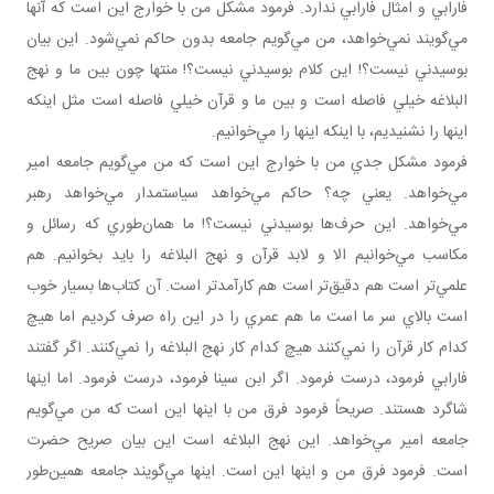
فارابي و امثال فارابي ندارد. فرمود مشکل من با خوارج اين است که آنها
مي‌گويند نمي‌خواهد، من مي‌گويم جامعه بدون حاکم نمي‌شود. اين بيان
بوسيدني نيست؟! اين کلام بوسيدني نيست؟! منتها چون بين ما و نهج
البلاغه خيلي فاصله است و بين ما و قرآن خيلي فاصله است مثل اينکه
اينها را نشنيديم، با اينکه اينها را مي‌خوانيم.
فرمود مشکل جدي من با خوارج اين است که من مي‌گويم جامعه امير
مي‌خواهد. يعني چه؟ حاکم مي‌خواهد سياستمدار مي‌خواهد رهبر
مي‌خواهد. اين حرف‌ها بوسيدني نيست؟! ما همان‌طوري که رسائل و
مکاسب مي‌خوانيم الا و لابد قرآن و نهج البلاغه را بايد بخوانيم. هم
علمي‌تر است هم دقيق‌تر است هم کارآمدتر است. آن کتاب‌ها بسيار خوب
است بالاي سر ما است ما هم عمري را در اين راه صرف کرديم اما هيچ
کدام کار قرآن را نمي‌کنند هيچ کدام کار نهج البلاغه را نمي‌کنند. اگر گفتند
فارابي فرمود، درست فرمود. اگر ابن سينا فرمود، درست فرمود. اما اينها
شاگرد هستند. صريحاً فرمود فرق من با اينها اين است که من مي‌گويم
جامعه امير مي‌خواهد. اين نهج البلاغه است اين بيان صريح حضرت
است. فرمود فرق من و اينها اين است. اينها مي‌گويند جامعه همين‌طور