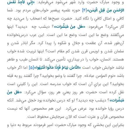
و وجود مبارک حضرت وارد شهر مي‌شود مي‌فرمايد:
«إِنِّي لَأَجِدُ نَفَسَ
الرَّحْمَنِ مِنْ قِبَلِ الْيَمَن‏»
[4]
حوزه علميه پيغمبر خواب‌هاي مردم بود. شما
کافي و امثال کافي را نگاه کنيد. حضرت صبح‌ها که اصحاب را مي‌ديد چه
کار مي‌کرد؟ مي‌فرمود:
«هَل
مِنْ مُبَشِّرَات»
؟ ديشب چه ديديد؟ اينها
مي‌گفتند وضع ما اين است وضع ما اين است. اين عرب درس‌نخوانده
آن‌طور شده، آن عظمت و جلال و شکوه را پيدا کرد. مگر اباذر شدن و
سلمان شدن و اويس قرن شدن کم مقام است؟ اينها تربيت شده خواب
هستند. انسان، خواب را در بيداري، تأمين مي‌کند. تا انسان طيب و طاهر
نباشد خوابش خواب است
«النَّاسُ نِيَامٌ فَإِذَا مَاتُوا انْتَبَهُوا»
[5]
اما اگر خواب
باشد «نوم المؤمن عبادة». چرا گفتند با وضو بخوابيد؟ چرا گفتند رو به قبله
بخوابيد؟ اين براي آن است که خواب مدرسه است. اين را کليني است
نقل کرده است حضرت هر روز يعني هر روز، سؤال مي‌کرد:
«هَل
مِنْ
مُبَشِّرَات»
؟ ديشب چه ديديد؟ او که درس نخوانده بود خجل مي‌شد. آنکه
درس رؤيا خوانده بود عرض مي‌کرد. اين هم مخصوص آنها که نيست
مخصوص قرآن و عترت است که الآن سرجايش محفوظ است.
بنابراين اين بخشي که وجود مبارک حضرت امير فرمودند مربوط به دنيا و