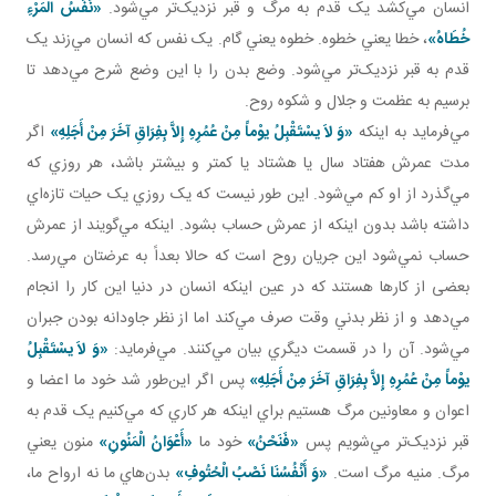
انسان مي‌کشد يک قدم به مرگ و قبر نزديک‌تر مي‌شود.
«نَفَسُ‏ الْمَرْءِ
خُطَاهُ‏
»
، خطا يعني خطوه. خطوه يعني گام. يک نفس که انسان مي‌زند يک
قدم به قبر نزديک‌تر مي‌شود. وضع بدن را با اين وضع شرح مي‌دهد تا
برسيم به عظمت و جلال و شکوه روح.
مي‌فرمايد به اينکه
«وَ لاَ يسْتَقْبِلُ يوْماً مِنْ عُمُرِهِ إِلاَّ بِفِرَاقِ آخَرَ مِنْ أَجَلِهِ»
اگر
مدت عمرش هفتاد سال يا هشتاد يا کمتر و بيشتر باشد، هر روزي که
مي‌گذرد از او کم مي‌شود. اين طور نيست که يک روزي يک حيات تازه‌اي
داشته باشد بدون اينکه از عمرش حساب بشود. اينکه مي‌گويند از عمرش
حساب نمي‌شود اين جريان روح است که حالا بعداً به عرضتان مي‌رسد.
بعضی از کارها هستند که در عين اينکه انسان در دنيا اين کار را انجام
مي‌دهد و از نظر بدني وقت صرف مي‌کند اما از نظر جاودانه بودن جبران
مي‌شود. آن را در قسمت ديگري بيان مي‌کنند. مي‌فرمايد:
«وَ لاَ يسْتَقْبِلُ
يوْماً مِنْ عُمُرِهِ إِلاَّ بِفِرَاقِ آخَرَ مِنْ أَجَلِهِ»
پس اگر اين‌طور شد خود ما اعضا و
اعوان و معاونين مرگ هستيم براي اينکه هر کاري که مي‌کنيم يک قدم به
قبر نزديک‌تر مي‌شويم پس
«فَنَحْنُ»
خود ما
«أَعْوَانُ الْمَنُونِ»
منون يعني
مرگ. منيه مرگ است.
«وَ أَنْفُسُنَا نَصْبُ الْحُتُوفِ»
بدن‌هاي ما نه ارواح ما،