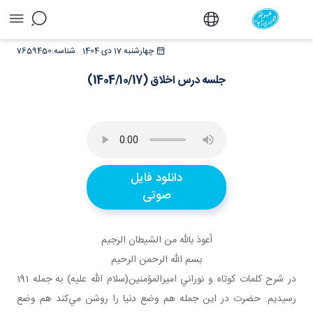
جلسه درس اخلاق (1404/10/17) - دفتر
چهارشنبه 17 دی 1404
شناسه:
7659450
جلسه درس اخلاق (1404/10/17)
دانلود فایل
صوتی
أعوذ بالله من الشيطان الرجيم
بسم الله الرحمن الرحيم
در شرح کلمات کوتاه و نوراني اميرالمؤمنين(سلام الله عليه) به جمله 191
رسيديم. حضرت در اين جمله هم وضع دنيا را روشن مي‌کند هم وضع