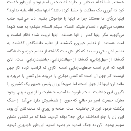
هستند. شما کدام صحابي را داريد که صحابي امام بود و اين‌طور خدمت
کرد که آبروي يک مملکت را حفظ کرده باشد؟ اينها سلام الله عليه ندارند؟
اينها بزرگان ما هستند چرا ما اينها را فراموش بکنيم. دعا مي‌کنيم طلب
مغفرت مي‌کنيم «السلام عليکم السلام عليکم السلام عليکم» به همه شهدا
مي‌گوييم مگر اينها کمتر از آنها هستند. اينها تربيت شده نظام امامت و
امت هستند. از تعليم حوزوي گذشتند از تعليم دانشگاهي گذشتند به
تعليم اهل بيتي رسيدند که کار اهل بيت گذشته از تعليم حوزه و دانشگاه،
گذشته از جهل‌زدايي، گذشته از جهالت‌زدايي، جاهليت‌زدايي است. الآن
آنچه که لازم است جاهليت‌زدايي است. کاري که ترامپ کرده کار جهل
نيست؛ کار جهل آن است که کسي ديگري را مي‌زند مال کسي را مي‌برد و
مانند آن؛ اينها کار جهل است، اما صريحاً بروی رئيس جمهور يک کشوري را
بگيری اين جاهليت است. فرمود ما آمديم جاهليت را از بين ببريم. وجود
مبارک حضرت امير در حالي که خون از شمشيرش دارد مي‌آيد از جنگ
برگشته فرمود اين کار جاهليت است. طلحه و زبيري که سابقه‌شان آن بود،
اين زن را جلو انداختند براي چه؟ بهانه کرديد، شما که در کشتن عثمان
سهيم بوديد الآن به جنگ آمديد در بصره آمديد اين‌طور خونريزي کرديد