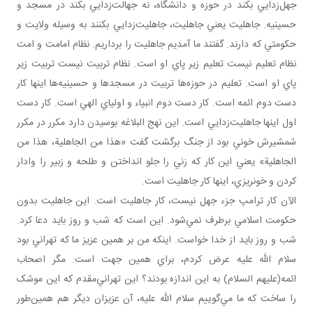
جهل‌زدايي بکند در حوزه و دانشگاه، نه جهالت‌زدايي بکند در مسجد و
حسينيه. جاهليت يعني جاهليت، جاهليت‌زدايي بکنند به وسيله ولايت و
حکومتي که دارند. گفتند ما آمديم جاهليت را برداريم. نظام امامت و امت
نظام تعليم نيست تعليم زير پاي او است. نظام تربيت نيست تربيت زير
پاي او است. تعليم در حوزه‌ها تربيت در مسجدها و حسينيه‌ها اينها کار
دست دوم ائمه است. کار دست دوم انبياء و اولياي الهي است. کار دست
اول اينها جاهليت‌زدايي است. اين نهج البلاغه بوسيدن دارد مکرر در مکرر
شمشيرش خوني بود از جنگ برگشت گفت «هذا من الجاهلية، هذا من
الجاهلية» يعني اين کار که زني را جلو انداختن و طلحه و زبير را وادار
کردن و خونريزي، اينها کار جاهليت است.
الآن کار ترامپ جزء جهل نيست، کار جاهليت است. اين جاهليت بدون
حکومت اسلامي برطرف نمي‌شود. اين است که شب و روز بايد دعا کرد.
شب و روز بايد از خدا خواست. اينکه من بر همين عزيز ما که تهراني بود
سلام الله عليه عرض کردم، براي همين جهت است. مگر اصحاب
ائمه(عليهم السلام) به اين اندازه بودند؟ اين تهراني‌مقدم که اين موشک
را ساخت که ما مي‌گوييم سلام الله عليه، آن عزيزان ديگر هم همين‌طور