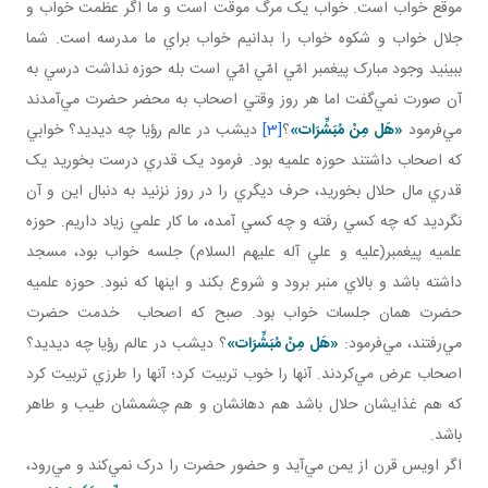
موقع خواب است. خواب يک مرگ موقت است و ما اگر عظمت خواب و
جلال خواب و شکوه خواب را بدانيم خواب براي ما مدرسه است. شما
ببينيد وجود مبارک پيغمبر امّي امّي امّي است بله حوزه نداشت درسي به
آن صورت نمي‌گفت اما هر روز وقتي اصحاب به محضر حضرت مي‌آمدند
مي‌فرمود
«هَل
مِنْ مُبَشِّرَات»
؟
[3]
ديشب در عالم رؤيا چه ديديد؟ خوابي
که اصحاب داشتند حوزه علميه بود. فرمود يک قدري درست بخوريد يک
قدري مال حلال بخوريد، حرف ديگري را در روز نزنيد به دنبال اين و آن
نگرديد که چه کسي رفته و چه کسي آمده، ما کار علمي زياد داريم. حوزه
علميه پيغمبر(عليه و علي آله عليهم السلام) جلسه خواب بود، مسجد
داشته باشد و بالاي منبر برود و شروع بکند و اينها که نبود. حوزه علميه
حضرت همان جلسات خواب بود. صبح که اصحاب خدمت حضرت
مي‌رفتند، مي‌فرمود:
«هَل
مِنْ مُبَشِّرَات»
؟ ديشب در عالم رؤيا چه ديديد؟
اصحاب عرض مي‌کردند. آنها را خوب تربيت کرد؛ آنها را طرزي تربيت کرد
که هم غذايشان حلال باشد هم دهانشان و هم چشمشان طيب و طاهر
باشد.
اگر اويس قرن از يمن مي‌آيد و حضور حضرت را درک نمي‌کند و مي‌رود،