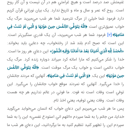
غنيمتش صد درصد است و هيچ غرامتي هم در آن نيست و آن کار روح
است. روح که عمر و سال و ماه و تاريخ ندارد. يک بيان نوراني قرآن کريم
دارد فرمود شما خيلي از مرگ نترسيد شما هر شب مي‌ميريد مرگ يک
خواب عميق‌تري است
﴿
اللَّهُ يَتَوَفَّي الأنفُسَ حِينَ مَوْتِهَا وَ الَّتِي لَمْ تَمُتْ فِي
مَنَامِهَا
﴾
؛
[2]
فرمود شما هر شب مي‌ميريد، آن يک قدري سنگين‌تر است.
اين است که صبح آدم بلند شد از رختخواب، چه دعايي بايد بخواند:
«الْحَمْدُ لِلَّهِ الَّذِي أَحْيَانَا بَعْدَ مَا أَمَاتَنَا وَإِلَيْهِ النُّشُورُ»
اين دعاي هر روز ما است.
خدا را شکر مي‌کنيم که مارا اماته کرد ميراند دوباره زنده کرد. مرگ يک
خواب دائمي است و خواب يک مرگ موقت است.
﴿
اللَّهُ يَتَوَفَّي الأنفُسَ
حِينَ مَوْتِهَا﴾
اين يک.
﴿وَ الَّتِي لَمْ تَمُتْ فِي مَنَامِهَا
﴾
، آنهايي که مردند جانشان
را خدا مي‌گيرد. آنهايي که نمردند موقع خواب جانشان را مي‌گيرد. اين
توفي است وفات است نه فوت. ما فوتي در عالم نداريم هر چه هست
وفات است. وفات يعني توفيه، يعني اخذ تام.
پس ما هر شب مي‌ميريم اين دعاي خواب که انسان مي‌خوابد مي‌گويد
خدايا، من جانم را به شما سپردم «اللهم اني استودع نفسي» اين را به شما
سپردم اين را تطهير کنيد تنظيم کنيد به ما برگردانيد، اين دعاي هر شب ما