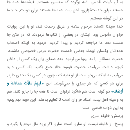
به آن ذوات قدسي ائمه برگردد که معلمين هستند. فرشته‌ها همه جا
هستند براي خدمت‌گزاري، اهل بيت همه جا هستند براي تربيت. حالا ما
در اين گوشه هستيم.
خدا سيدنا الاستاد مرحوم علامه را غريق رحمت کند، او با اين روايات
فراوان مأنوس بود. ايشان در بعضي از کتاب‌ها فرمودند که در فلان جا
هست بعد ما مراجعه کرديم و پيدا کرديم. فرمود به اينکه اصحاب
همه‌شان يکسان نبودند بعضي خدمت حضرت درس خصوصي داشتند.
حضرت مسائلي را به اينها مي‌فرمود. بعد صداي پاي يک کسي از داخل
کوچه داشت مي‌آمد، حضرت فرمود حالا جمع بکنيد يک کسي دارد
مي‌آيد. نه اينکه مي‌خواست از او تقيه کند، چون هر کسي يک حدي دارد.
براي هر کسي که هر چيزي را نمي‌گويند. اين
«فَبِهِمْ مَلَأْتَ سَمَاءَكَ وَ
أَرْضَكَ»
دو گونه است هم شاگرد فراوان است تا همه جا را جارو کنند. هم
به وسيله اهل بيت، استاد فراوان است تا تعليم بدهند. اين «بهم بهم بهم»
به اين ذوات قدسي است.
پرسش: خليفه سازی ...
پاسخ: او خليفه نيست او سارق است. سارق اگر برود مال مردم را بگيرد و