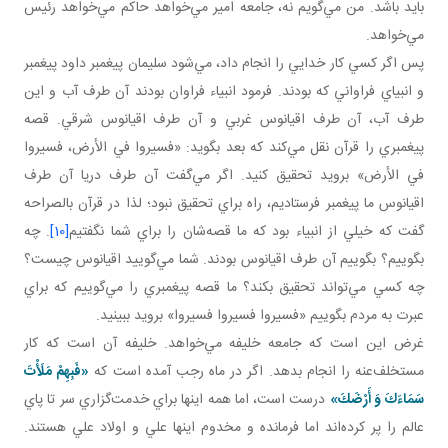
بايد باشد. من مي‌گويم نه، جامعه امير مي‌خواهد حاکم مي‌خواهد رئيس
مي‌خواهد.
پس اگر کسي کار خدايي را انجام داد، مي‌شود سليمان پيغمبر داود پيغمبر
و انبياي فراواني که بودند. فرمود انبياء فراوان بودند آن طرف آب و اين
طرف آب، آن طرف اقيانوس غربي و آن طرف اقيانوس شرقي. قصه
پيغمبري را قرآن نقل مي‌کند که بعد بگويد: «فسيروا في الأرض، فسيروا
في الأرض» برويد تحقيق کنيد. اگر مي‌گفت آن طرف دريا آن طرف
اقيانوس ما پيغمبر فرستاديم، راه براي تحقيق نبود؛ لذا در قرآن بالصراحه
گفت که خيلي از انبياء بود که ما قصه‌شان را براي شما نگفتيم
[10]
. چه
بگوييم؟ بگوييم آن طرف اقيانوس بودند. شما مي‌گوييد اقيانوس چيست؟
چه کسي مي‌تواند تحقيق بکند؟ ما قصه پيغمبري را مي‌گوييم که براي
عبرت به مردم بگوييم «فسيروا فسيروا فسيروا» برويد ببينيد.
غرض اين است که جامعه خليفه مي‌خواهد. خليفه آن است که کار
مستخلف‌عنه را انجام بدهد. اگر در ماه رجب آمده است که
«فَبِهِمْ مَلَأْتَ
سَمَاءَكَ وَ أَرْضَكَ»
درست است، اما همه اينها براي خدمت‌گزاري سر تا پاي
عالم را پر کرده‌اند اما فرمانده و مخدوم اينها علي و اولاد علي هستند.