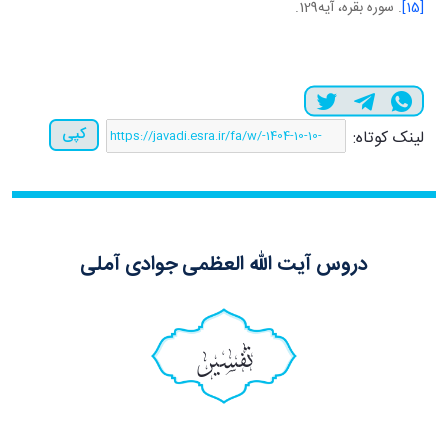
[15]
. سوره بقره، آيه129.
کپی
لینک کوتاه:
دروس آیت الله العظمی جوادی آملی
تفسیر