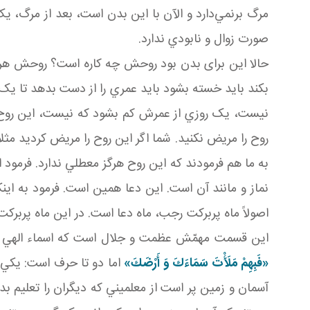
مرگ برنمي‌دارد و الآن با اين بدن است، بعد از مرگ، ي
صورت زوال و نابودي ندارد.
حالا اين برای بدن بود روحش چه کاره است؟ روحش هر ل
بکند بايد خسته بشود بايد عمري را از دست بدهد تا يک چ
نيست، يک روزي از عمرش کم بشود که نيست، اين روح 
روح را مريض نکنيد. شما اگر اين روح را مريض کرديد مثلاً 
به ما هم فرمودند که اين روح هرگز معطلي ندارد. فرمود
نماز و مانند آن است. اين دعا همين است. فرمود به اين
اصولاً ماه پربرکت رجب، ماه دعا است. در اين ماه پربرک
اين قسمت مهمّش عظمت و جلال است که اسماء الهي و کلم
«فَبِهِمْ مَلَأْتَ سَمَاءَكَ وَ أَرْضَكَ»
اما دو تا حرف است: يکي 
آسمان و زمين پر است از معلميني که ديگران را تعليم بد