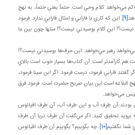
م مي‌خواهد کلام وحي است. حتماً يعني حتماً، به نهج
اهد
[9]
. اين که کاري با فارابي و امثال فارابي ندارد. فرمود
 نيست؟! اين کلام بوسيدني نيست؟! منتها چون بين ما
ي‌خواهد رهبر مي‌خواهد. اين حرف‌ها بوسيدني نيست؟!
است هم کارآمدتر است. آن کتاب‌ها بسيار خوب است بالاي
گر گفتند فارابي فرمود، درست فرمود. اگر ابن سينا فرمود،
 نهج البلاغه است اين بيان صريح حضرت است. فرمود فرق
رئيس مي‌خواهد.
راوان بودند آن طرف آب و اين طرف آب، آن طرف اقيانوس
» برويد تحقيق کنيد. اگر مي‌گفت آن طرف دريا آن طرف
ي شما نگفتيم
[10]
. چه بگوييم؟ بگوييم آن طرف اقيانوس