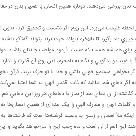
ک بدن برزخي مي‌دهند. دوباره همين انسان با همين بدن در معاد
حظه غنيمت مي‌برد. اين روح اگر نشست و تحقيق کرد، بدون اي
يزي ياد بگيرد تا بالاخره بتواند حرف بزند بتواند گفتگو داشته 
براي هميشه هست که هست. فرمود مواظب جانتان باشيد. مواظ
با غيبت و بدگويي و نگاه به نامحرم، اين روح آن قدرت را ندارد که
 اگر بخواهي مستمع خوبي باشي و خدا با تو حرف بزند، قرآن بخ
که اگر دعاي شما نباشد که ذات اقدس الهی به شما اعتنا نمي‌کن
ت گذشته از آن دعاي بعد از نماز يا دعاهاي هر روز اين دعايي ه
ات الهي و معارف الهي را يک عده‌اي از همين انسان‌ها به عه
اينکه ملأ آسمان و زمين به وسيله فرشته‌ها است که فرشته‌ها
هند اين اعم از آن است و ماه رجب اين را مي‌خواهد بگويد و اين