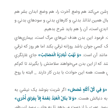
يم. حضرت در اين جمله هم وضع دنيا را روشن مي‌کند هم وضع آخرت را، هم وضع ابدان بشر هم
بال همين لذائذ بدني و کارهاي بدني و سودهاي بدني و
 ابدي است، آن را هم بايد شرح بدهيم.
. فرمود اين بدن هدف‌ تيرهاي مرگ است، بيماري‌هاي
 کسي جوان باشد روزانه ترقي بکند اما هر روز که ترقي
 مانند آن است.
«وَ نَهْبٌ تُبَادِرُهُ الْمَصَائِبُ»
جاي غارتگري
د که از اين بدن مي‌خواهند سلامتش را بگيرند تا کم‌کم
ت. همه اين حوادث با بدن کار دارند _ البته با روح
«وَ فِي کُلِّ أَکْلَهٍ غَصَصٌ»
اگر شربت بنوشد يک نيشي به
 به دنبالش هست.
«وَ لاَ ينَالُ الْعَبْدُ نِعْمَهً إِلاَّ بِفِرَاقِ أُخْرَي»
سد. عمري را از دست مي‌دهد تا به جايي برسد اين‌طور