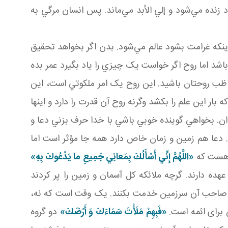
 زنده مي‌شود و إلي الأبد مي‌ماند. پس انسان مرگي به
نکه غرامت بشود عالم مي‌شود. بدن اگر بخواهد تحقيق
باشد اما روح اگر خواست يک چيزي را ياد بگيرد عمر بده
ب روحتان باشيد. اين روح يک امر ملکوتي است، اين
 بار اين علم را بکشد وگرنه روح آن قدرت را دارد و اينها
وان. بخواهي گوينده خوبي باشي با خدا حرف بزني دعا و
د. دعا هم زمين و زمان خاص دارد همه جا مؤثر است اما
م هست که
«اللَّهُمَّ إِنِّي أَسْأَلُكَ بِمَعانِي جَمِيعِ ما يَدْعُوكَ بِهِ»
ده دارند. گرچه ملائکه کل آسمان و زمين را پر کردند
 به صاحب آن سرزمين خدمت بکنند. يک وقت است که نه،
 برای ائمه است.
«فَبِهِمْ مَلَأْتَ سَمَاءَكَ وَ أَرْضَكَ»
دو گروه