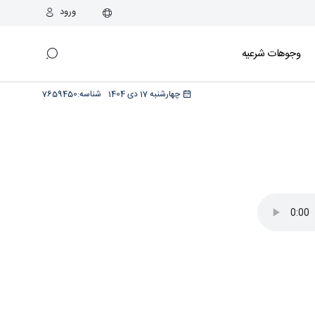
ورود
وجوهات شرعیه
چهارشنبه 17 دی 1404
شناسه:
7659450