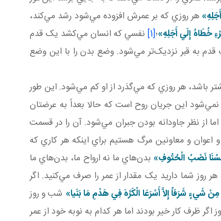
َجَلِهِ»
هر روزي که بر عمرش افزوده مي‌شود رشد مي‌کند،
ءِ خُطَاهُ‏ إِلَي‏ أَجَلِهِ
»
؛
[1]
نفسي که انسان مي‌کشد يک قدم
دم به قبر نزديک‌تر مي‌شود. وضع بدن را با اين وضع
 باشد، هر روزي که مي‌گذرد از او کم مي‌شود. اين طور
ي‌شود اين جريان روح است که حالا بعداً به عرضتان
اما از نظر جاودانه بودن جبران مي‌شود. آن را در قسمت
 اعوان و معاونين مرگ هستيم براي اينکه هر کاري که
فُسُنَا نَصْبُ الْحُتُوفِ»
بدن‌هاي ما نه ارواح ما، بدن‌هاي ما
روز شما داريد يک مقدار از عمر را صرف مي‌کنيد. اگر
ا مِنْ شَيءٍ شَرَفاً إِلاَّ أَسْرَعَا الْکَرَّهَ فِي هَدْمِ مَا بَنَيا»
شب و روز
 ظرف کار خير بودند اما هر کدام به نوبه خود از عمر