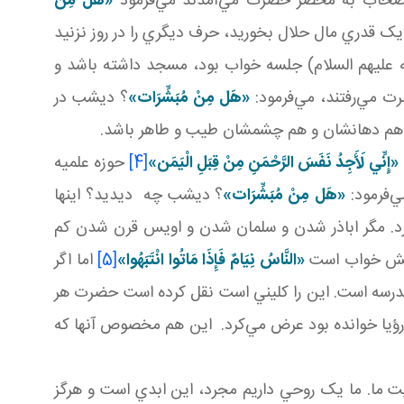
ي اصحاب به محضر حضرت مي‌آمدند مي‌فرمود
«هَل
مِنْ
 قدري مال حلال بخوريد، حرف ديگري را در روز نزنيد
آله عليهم السلام) جلسه خواب بود، مسجد داشته باشد و
ت مي‌رفتند، مي‌فرمود:
«هَل
مِنْ مُبَشِّرَات»
؟ ديشب در
شد هم دهانشان و هم چشمشان طيب و طاهر باشد.
«إِنِّي لَأَجِدُ نَفَسَ الرَّحْمَنِ مِنْ قِبَلِ الْيَمَن‏»
[4]
حوزه علميه
ي‌فرمود:
«هَل
مِنْ مُبَشِّرَات»
؟ ديشب چه ديديد؟ اينها
رد. مگر اباذر شدن و سلمان شدن و اويس قرن شدن کم
وابش خواب است
«النَّاسُ نِيَامٌ فَإِذَا مَاتُوا انْتَبَهُوا»
[5]
اما اگر
ب مدرسه است. اين را کليني است نقل کرده است حضرت هر
ؤيا خوانده بود عرض مي‌کرد. اين هم مخصوص آنها که
يت ما. ما يک روحي داريم مجرد، اين ابدي است و هرگز