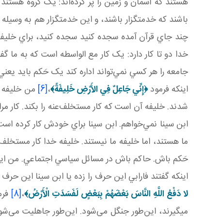
هستند که آسمان و زمين را پر کرده‌اند: يک گروه هستند 
باشند که خدمتگزار باشند، و اين خدمتگزار هم به وسيله 
چند جاي قرآن آمده سجده کنيد سجده کنيد، براي خليفة 
خدا دو تا کار دارد: يک کار مع الواسطه است که به ما گ
جامعه را هر کسي نمي‌تواند اداره کند يک حَکم بايد يعني
اينکه فرمود
﴿
إِنِّي جَاعِلٌ فِي الأَرْضِ خَلِيفَةً
﴾
،
[6]
من خليفه مي
شدند. خليفه آن است که کار مستخلف‌عنه را بکند. کار مر
ابن سينا نمي‌خواهم. ابن سينا براي خودش کار کرده است
ما هستند، اما خليفه ما نيستند. خليفه خدا کار مستخلف‌
حَکم باش. حاکم باش در مسائل سياسي اجتماعي. من اين
اينکه گفتند فارابي اين حرف را زده يا ابن سينا اين حرف 
لا دَفْعُ اللَّهِ النَّاسَ بَعْضَهُمْ بِبَعْضٍ لَفَسَدَتِ الْأَرْضُ
﴾
،
[8]
فرم
می­گيرند، اين‌طور جنگل مي‌شود. اين‌طور جاهليت مي‌ش