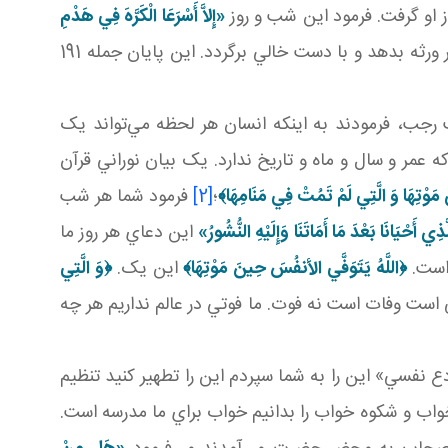
از او گرفت. فرمود اين شب و روز
«إِلاَّ أَسْرَعَا الْکَرَّهَ فِي هَدْمِ
آنچه را که او جمع کرد و آن شب و روز و گذشت روزگار به او داد، از او مي‌گيرد تا به ورثه و غير ورثه بدهد و با دست خالي برگردد. اين پايان جمله 191
 رجب، فرمودند به اينکه انسان هر لحظه مي‌تواند يک
مر و سال و ماه و تاريخ ندارد. يک بيان نوراني قرآن
مَوْتِهَا وَ الَّتِي لَمْ تَمُتْ فِي مَنَامِهَا
﴾
؛
[2]
فرمود شما هر شب
َّذِي أَحْيَانَا بَعْدَ مَا أَمَاتَنَا وَإِلَيْهِ النُّشُورُ»
اين دعاي هر روز ما
 است.
﴿
اللَّهُ يَتَوَفَّي الأنفُسَ حِينَ مَوْتِهَا﴾
اين يک.
﴿وَ الَّتِي
ي است وفات است نه فوت. ما فوتي در عالم نداريم هر چه
 نفسي» اين را به شما سپردم اين را تطهير کنيد تنظيم
اب و شکوه خواب را بدانيم خواب براي ما مدرسه است.