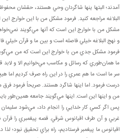
آمدند؛ البتها ينها شاگردان وحي هستند، حقشان محفوظ 
البلاغه مراجعه کنيد. فرمود مشکل من با اين خوارج اين 
مشکل من با خوارج اين است که آنها مي‌گويند نمي‌خوا
و نهج البلاغه خيلي فاصله است و بين ما و قرآن خيلي فاصله
فرمود مشکل جدي من با خوارج اين است که من مي‌گويم 
ما همان‌طوري که رسائل و مکاسب مي‌خوانيم الا و لابد ق
سر ما است ما هم عمري را در اين راه صرف کرديم اما هيچ کد
درست فرمود. اما اينها شاگرد هستند. صريحاً فرمود فرق
من و اينها اين است. اينها مي‌گويند جامعه همين‌طور با
پس اگر کسي کار خدايي را انجام داد، مي‌شود سليمان پي
غربي و آن طرف اقيانوس شرقي. قصه پيغمبري را قرآن نق
اقيانوس ما پيغمبر فرستاديم، راه براي تحقيق نبود؛ لذا د