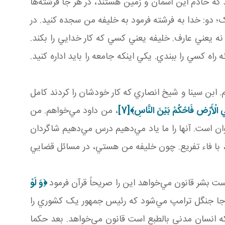
 که خادم اين آسمان و زمين‌ هستند، در هر جا فرشته‌ها
ک؛ دو: خدا به فرشته فرمود به خليفه من سجده کنيد. در
ه يعني عارف. خليفه يعني کسي که کار خدايي را بکند.
ه کسي را ببندي. يکي اينکه جامعه را بايد اداره کنيد.
ابن سينا و شيخ انصاري که کار خودشان را ‌کردند کامل
ِي الْأَرْض فَاحْكُمْ بَيْنَ النَّاسِ
﴾
[7]
، من داود مي‌خواهم. من
ان است. آنها را ما ياد مي‌دهيم درس مي‌دهيم شاگردان
 با فاء تفريع. چون خليفه من هستي، در مسائل قضايي
 است بشر قانون مي‌خواهد اين را صريحاً قرآن فرمود
﴿
وَ لَوْ
 جا جنگل ترامپ مي‌شود که رئيس جمهور يک کشوري را
که انسان مدني بالطبع است قانون مي‌خواهد. بعد حکما