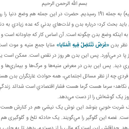
بسم الله الرحمن الرحيم
در شرح کلمات کوتاه و نوراني اميرالمؤمنين(سلام الله عليه) به جمله 191 رسيد
بايد بحث کرد؛ درباره بدن و لذت‌هاي بدني که عده زيادي به دن
م به اينکه وضع بدن چگونه است. آن اساس کار که جاودانه است و
نظر بدن
«غَرَضٌ تَنْتَضِلُ فِيهِ الْمَنَايا»
منايا جمع منيه و موت است
 پا در مي‌آورد. پس اين بدن هر روز در نقص است. ممکن است يک
ي ديد. پس اين بدن در معرض منيه‌ها و مرگ‌ها و بيماري‌ها و
فردي چه از نظر مسائل اجتماعي، همه حوادث غارتگران بدن‌ هستن
 نکاهد؛ سرما هست گرما هست فشار اقتصادي است شدائد زندگي هس
وز يک گوشه‌اش را از دست مي‌دهد.
ک شربت خوبي بنوشد اين نوش يک نيشي هم در کنارش هست
ست. غصه اين گلوگير را مي‌گويند. يک حادثه تلخ و گلوگيری هم
دهد. حداقلش اين است که مالي را از دست مي‌دهد تا به جايي بر