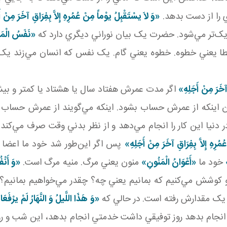
 را از دست بدهد.
«وَ لاَ يسْتَقْبِلُ يوْماً مِنْ عُمُرِهِ إِلاَّ بِفِرَاقِ آخَرَ مِنْ أ
ديک‌تر مي‌شود. حضرت يک بيان نوراني ديگري دارد که
«نَفَسُ‏ الْمَرْ
ا يعني خطوه. خطوه يعني گام. يک نفس که انسان مي‌زند يک ق
 آخَرَ مِنْ أَجَلِهِ»
اگر مدت عمرش هفتاد سال يا هشتاد يا کمتر و بيشتر
اينکه از عمرش حساب بشود. اينکه مي‌گويند از عمرش حساب نم
 دنيا اين کار را انجام مي‌دهد و از نظر بدني وقت صرف مي‌کند 
ُرِهِ إِلاَّ بِفِرَاقِ آخَرَ مِنْ أَجَلِهِ»
پس اگر اين‌طور شد خود ما اعضا و
خود ما
«أَعْوَانُ الْمَنُونِ»
منون يعني مرگ. منيه مرگ است.
«وَ أَنْ
کوشش مي‌کنيم که بمانيم يعني چه؟ چقدر مي‌خواهيم بمانيم؟ هر 
 يک مقدارش رفته است.
در حالي که
«وَ هَذَا اللَّيلُ وَ النَّهَارُ لَمْ يرْفَعَ
ام بدهد روز توفيقي داشت خدمتي انجام بدهد، اين شب و روز اگر