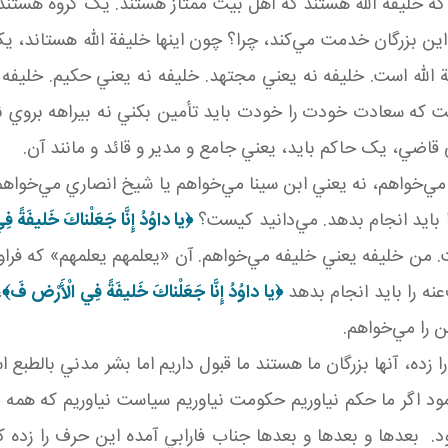
که خليفة الله‌ هستند که اهل بيت ممتاز هستند. يک گروه هستند
اين بزرگان خدمت مي‌کند، چرا؟ چون اينها خليفة الله هستاند، ي
الله است. خليفه نه يعني مجتهد. خليفه نه يعني حکيم. خليفه ن
فت که سعادت خودت را خودت بايد تأمين بکني نه بيراهه بروي نه را
 قاضي، يک حاکم بايد، يعني جامع و مدير و قائد و مانند آن.
‌خواهم، نه يعني ابن سينا مي‌خواهم يا شيخ انصاري مي‌خواهم. 
ا بايد انجام بدهد. مي‌دانيد کيست؟
﴿
يا داوُدُ إِنَّا جَعَلْناكَ خَليفَةً ف
. من خليفه يعني خليفه مي‌خواهم. آن «يعلمهم يعلمهم» که فراو
عنه را بايد انجام بدهد
﴿
يا داوُدُ إِنَّا جَعَلْناكَ خَليفَةً فِي الْأَرْض فَ
﴾
،
 را مي‌خواهم.
را زده، آنها بزرگان ما هستند ما قبول داريم اما بشر مدني بالطبع
ود اگر ما حکم نياوريم حکومت نياوريم سياست نياوريم که همه
ود. بعدها و بعدها و بعدها جناب فارابي آمده اين حرف را زده 