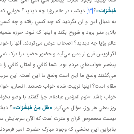
شما ببينيد وجود مبارک پيغمبر امّي امّي امّي است
مُبَشِّرَات»
؟
[3]
ديشب در عالم رؤيا چه ديديد؟ خوابي که 
به دنبال اين و آن نگرديد که چه کسي رفته و چه کسي آم
بالاي منبر برود و شروع بکند و اينها که نبود. حوز
عالم رؤيا چه ديديد؟ اصحاب عرض مي‌کردند. آنها را خو
اگر اويس قرن از يمن مي‌آيد و حضور حضرت را درک نمي‌
پيغمبر خواب‌هاي مردم بود. شما کافي و امثال کافي را 
مي‌گفتند وضع ما اين است وضع ما اين است. اين عرب 
مقام است؟ اينها تربيت شده خواب هستند. انسان، خواب
خواب باشد «نوم المؤمن عبادة». چرا گفتند با وضو بخوا
روز يعني هر روز، سؤال مي‌کرد:
«هَل
مِنْ مُبَشِّرَات»
؟ ديش
نيست مخصوص قرآن و عترت است که الآن سرجايش م
بنابراين اين بخشي که وجود مبارک حضرت امير فرمودند 