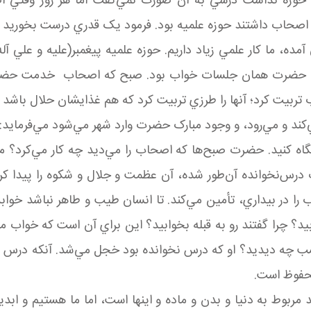
 بله حوزه نداشت درسي به آن صورت نمي‌گفت اما هر روز وقت
اصحاب داشتند حوزه علميه بود. فرمود يک قدري درست بخوريد يک
ده، ما کار علمي زياد داريم. حوزه علميه پيغمبر(عليه و علي 
ه علميه حضرت همان جلسات خواب بود. صبح که اصحاب خدمت حضر
ب تربيت کرد؛ آنها را طرزي تربيت کرد که هم غذايشان حلال با
کند و مي‌رود، و وجود مبارک حضرت وارد شهر مي‌شود مي‌فرمايد:
نگاه کنيد. حضرت صبح‌ها که اصحاب را مي‌ديد چه کار مي‌کرد؟ م
درس‌نخوانده آن‌طور شده، آن عظمت و جلال و شکوه را پيدا ک
 را در بيداري، تأمين مي‌کند. تا انسان طيب و طاهر نباشد خ
بيد؟ چرا گفتند رو به قبله بخوابيد؟ اين براي آن است که خوا
ب چه ديديد؟ او که درس نخوانده بود خجل مي‌شد. آنکه درس ر
حفوظ است.
مربوط به دنيا و بدن و ماده و اينها است، اما ما هستيم و ابد