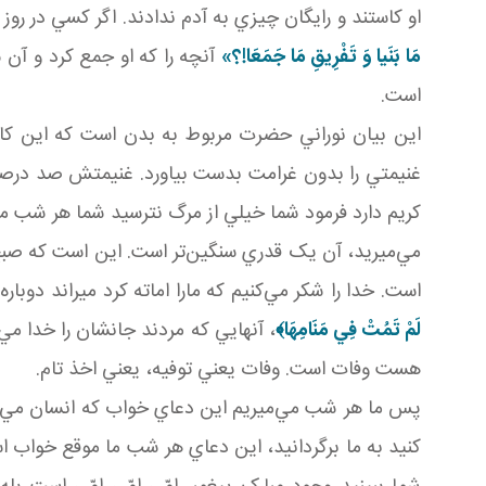
او کاستند و رايگان چيزي به آدم ندادند. اگر کسي در روز 
مَا بَنَيا وَ تَفْرِيقِ مَا جَمَعَا!؟»
است.
اين بيان نوراني حضرت مربوط به بدن است که اين کار 
غنيمتي را بدون غرامت بدست بياورد. غنيمتش صد درصد ا
کريم دارد فرمود شما خيلي از مرگ نترسيد شما هر شب
مي‌ميريد، آن يک قدري سنگين‌تر است. اين است که صبح 
است. خدا را شکر مي‌کنيم که مارا اماته کرد ميراند د
لَمْ تَمُتْ فِي مَنَامِهَا
﴾
، آنهايي که مردند جانشان را خدا مي
هست وفات است. وفات يعني توفيه، يعني اخذ تام.
پس ما هر شب مي‌ميريم اين دعاي خواب که انسان مي‌خواب
کنيد به ما برگردانيد، اين دعاي هر شب ما موقع خواب