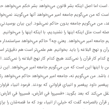
است اما اصل اينکه بشر قانون مي‌خواهد بشر حَکم مي‌خواهد حاک
است که من مي‌گويم جامعه امير مي‌خواهد آنها مي‌گويند نمي‌خو
هد، من مي‌گويم جامعه بدون حاکم نمي‌شود. اين بيان بوسيدني
 است مثل اينکه اينها را نشنيديم، با اينکه اينها را مي‌خوانيم.
جامعه امير مي‌خواهد. يعني چه؟ حاکم مي‌خواهد سياستمدار م
رآن و نهج البلاغه را بايد بخوانيم. هم علمي‌تر است هم دقيق‌تر 
ام کار قرآن را نمي‌کنند هيچ کدام کار نهج البلاغه را نمي‌کنند. ا
 من با اينها اين است که من مي‌گويم جامعه امير مي‌خواهد. اين
يد باشد. من مي‌گويم نه، جامعه امير مي‌خواهد حاکم مي‌خواهد 
غمبر داود پيغمبر و انبياي فراواني که بودند. فرمود انبياء ف
ل مي‌کند که بعد بگويد: «فسيروا في الأرض، فسيروا في الأرض
ر قرآن بالصراحه گفت که خيلي از انبياء بود که ما قصه‌شان را برا