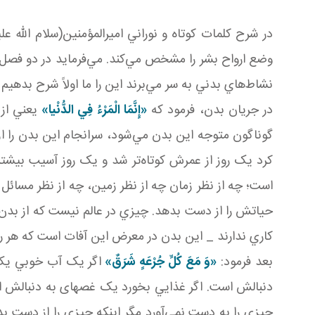
وضع ارواح بشر را مشخص مي‌کند. مي‌فرمايد در دو فصل 
نشاط‌هاي بدني به سر مي‌برند اين را ما اولاً شرح بدهي
در جريان بدن، فرمود که
«إِنَّمَا الْمَرْءُ فِي الدُّنْيا»
يعني از 
گوناگون متوجه اين بدن مي‌شود، سرانجام اين بدن را از
کرد يک روز از عمرش کوتاه‌تر شد و يک روز آسيب بيشتر
است؛ چه از نظر زمان چه از نظر زمين، چه از نظر مسائل 
حياتش را از دست بدهد. چيزي در عالم نيست که از بدن
کاري ندارند _ اين بدن در معرض اين آفات است که هر ر
بعد فرمود:
«وَ مَعَ کُلِّ جُرْعَهٍ شَرَقٌ»
اگر يک آب خوبي ي
دنبالش است. اگر غذايي بخورد يک غصه­ای به دنبالش ا
چيزي را به دست نمي‌آورد مگر اينکه چيزي را از دست ب