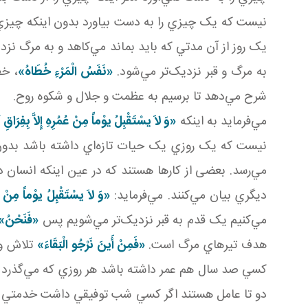
نيست که يک چيزي را به دست بياورد بدون اينکه چيزي
يک روز از آن مدتي که بايد بماند مي‌کاهد و به مرگ نز
به مرگ و قبر نزديک‌تر مي‌شود.
«نَفَسُ‏ الْمَرْءِ خُطَاهُ‏
»
، خط
شرح مي‌دهد تا برسيم به عظمت و جلال و شکوه روح.
مي‌فرمايد به اينکه
«وَ لاَ يسْتَقْبِلُ يوْماً مِنْ عُمُرِهِ إِلاَّ بِفِرَاقِ
نيست که يک روزي يک حيات تازه‌اي داشته باشد بدون 
مي‌رسد. بعضی از کارها هستند که در عين اينکه انسان در
ديگري بيان مي‌کنند. مي‌فرمايد:
«وَ لاَ يسْتَقْبِلُ يوْماً مِنْ عُم
مي‌کنيم يک قدم به قبر نزديک‌تر مي‌شويم پس
«فَنَحْنُ»
هدف تيرهاي مرگ است.
«فَمِنْ أَينَ نَرْجُو الْبَقَاءَ»
تلاش و 
کسي صد سال هم عمر داشته باشد هر روزي که مي‌گذرد
دو تا عامل‌ هستند اگر کسي شب توفيقي داشت خدمتي انج