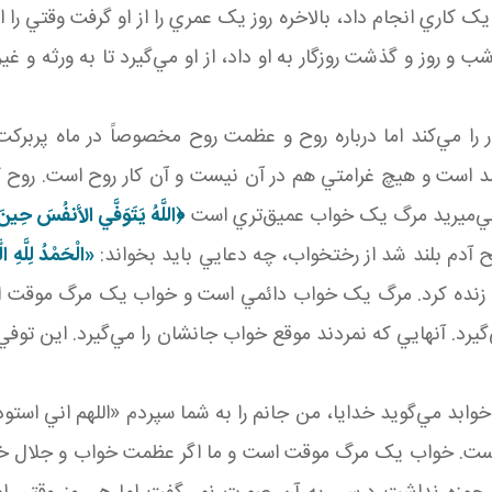
يک کاري انجام داد، بالاخره روز يک عمري را از او گرفت وقتي را 
را مي‌کند اما درباره روح و عظمت روح مخصوصاً در ماه پربرکت
ست و هيچ غرامتي هم در آن نيست و آن کار روح است. روح که ع
 مي‌ميريد مرگ يک خواب عميق‌تري است
﴿
اللَّهُ يَتَوَفَّي الأنفُسَ حِينَ 
آدم بلند شد از رختخواب، چه دعايي بايد بخواند:
«الْحَمْدُ لِلَّهِ ال
وباره زنده کرد. مرگ يک خواب دائمي است و خواب يک مرگ موقت
‌گيرد. آنهايي که نمردند موقع خواب جانشان را مي‌گيرد. اين توف
د مي‌گويد خدايا، من جانم را به شما سپردم «اللهم اني استودع
 است. خواب يک مرگ موقت است و ما اگر عظمت خواب و جلال خو