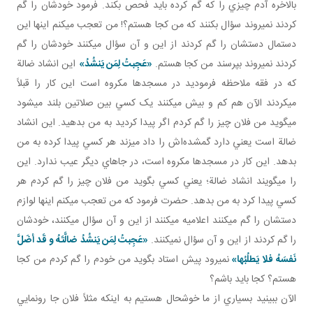
بالاخره آدم چيزي را که گم کرده بايد فحص بکند. فرمود خودشان را گم
کردند نمي روند سؤال بکنند که من کجا هستم؟! من تعجب مي کنم اينها اين
دستمال دستشان را گم کردند از اين و آن سؤال مي کنند خودشان را گم
کردند نمي روند بپرسند من کجا هستم.
«عَجِبتُ لِمَن يَنشُدُ»
اين انشاد ضالة
که در فقه ملاحظه فرموديد در مسجدها مکروه است اين کار را قبلاً
مي کردند الآن هم کم و بيش مي کنند يک کسي بين صلاتين بلند مي شود
مي گويد من فلان چيز را گم کردم اگر پيدا کرديد به من بدهيد. اين انشاد
ضالة است يعني دارد گمشده‌اش را داد مي زند هر کسي پيدا کرده به من
بدهد. اين کار در مسجدها مکروه است، در جاهاي ديگر عيب ندارد. اين
را مي گويند انشاد ضالة؛ يعني کسي بگويد من فلان چيز را گم کردم هر
کسي پيدا کرد به من بدهد. حضرت فرمود که من تعجب مي کنم اينها لوازم
دستشان را گم مي کنند اعلاميه مي کنند از اين و آن سؤال مي کنند، خودشان
را گم کردند از اين و آن سؤال نمي کنند.
«عَجِبتُ لِمَن يَنشُدُ ضالَّتَهُ و قَد أضَلَّ
نَفسَهُ فلا يَطلُبُها»
نمي رود پيش استاد بگويد من خودم را گم کردم من کجا
هستم؟ کجا بايد باشم؟
الآن ببينيد بسياري از ما خوشحال هستيم به اينکه مثلاً فلان جا رونمايي