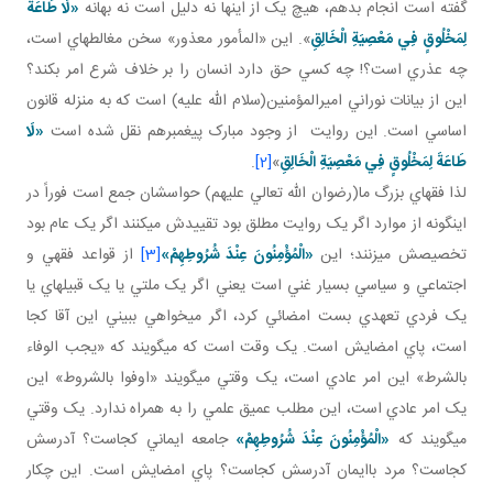
گفته است انجام بدهم، هيچ يک از اينها نه دليل است نه بهانه
«لَا طَاعَةَ
لِمَخْلُوقٍ فِي مَعْصِيَةِ الْخَالِقِ
‏». اين «المأمور معذور» سخن مغالطه اي است،
چه عذري است؟! چه کسي حق دارد انسان را بر خلاف شرع امر بکند؟
اين از بيانات نوراني اميرالمؤمنين(سلام الله عليه) است که به منزله قانون
اساسي است. اين روايت از وجود مبارک پيغمبرهم نقل شده است
«لَا
طَاعَةَ لِمَخْلُوقٍ فِي مَعْصِيَةِ الْخَالِقِ
‏»
[2]
.
لذا فقهاي بزرگ ما(رضوان الله تعالي عليهم) حواسشان جمع است فوراً در
اين گونه از موارد اگر يک روايت مطلق بود تقييدش مي کنند اگر يک عام بود
تخصيصش مي زنند؛ اين
«الْمُؤْمِنُونَ عِنْدَ شُرُوطِهِمْ»
[3]
از قواعد فقهي و
اجتماعي و سياسي بسيار غني است يعني اگر يک ملتي يا يک قبيله اي يا
يک فردي تعهدي بست امضائي کرد، اگر مي خواهي ببيني اين آقا کجا
است، پاي امضايش است. يک وقت است که مي گويند که «يجب الوفاء
بالشرط» اين امر عادي است، يک وقتي مي گويند «اوفوا بالشروط» اين
يک امر عادي است، اين مطلب عميق علمي را به همراه ندارد. يک وقتي
مي گويند که
«الْمُؤْمِنُونَ عِنْدَ شُرُوطِهِمْ»
جامعه ايماني کجاست؟ آدرسش
کجاست؟ مرد باايمان آدرسش کجاست؟ پاي امضايش است. اين چکار