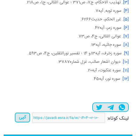
[3]
. تهذيب الاحکام، ج7، ص371 ؛ عوالی اللئالی، ج1، ص218.
[4]
. سوره توبه, آيه7.
[5]
. غرر الحکم، حديث6266.
[6]
. سوره زمر، آيه42.
[7]
. عوالی اللئالی، ج4، ص73.
[8]
. سوره جاثيه، آيه13.
[9]
. سوره زخرف، آيه13و 14 ؛ تفسير نورالثقلين، ج4، ص593.
[10]
. ديوان اشعار صائب، غزل شماره3787.
[11]
. سوره عنکبوت، آيه20.
[12]
. سوره نور، آيه45.
کپی
لینک کوتاه: