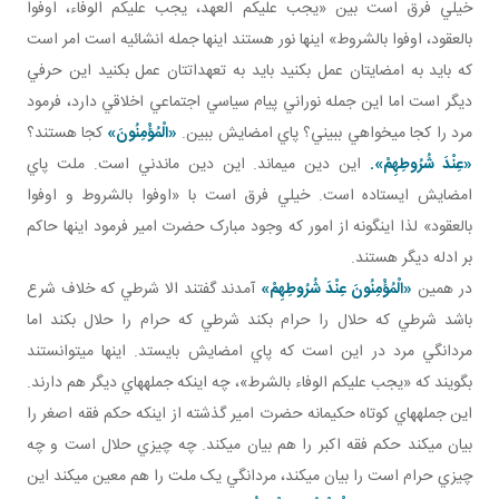
خيلي فرق است بين «يجب عليکم العهد، يجب عليکم الوفاء، اوفوا
بالعقود، اوفوا بالشروط» اينها نور هستند اينها جمله انشائيه است امر است
که بايد به امضايتان عمل بکنيد بايد به تعهداتتان عمل بکنيد اين حرفي
ديگر است اما اين جمله نوراني پيام سياسي اجتماعي اخلاقي دارد، فرمود
مرد را کجا مي خواهي ببيني؟ پاي امضايش ببين.
«الْمُؤْمِنُونَ»
کجا هستند؟
«عِنْدَ شُرُوطِهِمْ».
اين دين مي ماند. اين دين ماندني است. ملت پاي
امضايش ايستاده است. خيلي فرق است با «اوفوا بالشروط و اوفوا
بالعقود» لذا اين گونه از امور که وجود مبارک حضرت امير فرمود اينها حاکم
بر ادله ديگر هستند.
در همين
«الْمُؤْمِنُونَ عِنْدَ شُرُوطِهِمْ»
آمدند گفتند الا شرطي که خلاف شرع
باشد شرطي که حلال را حرام بکند شرطي که حرام را حلال بکند اما
مردانگي مرد در اين است که پاي امضايش بايستد. اينها مي توانستند
بگويند که «يجب عليکم الوفاء بالشرط»، چه اينکه جمله هاي ديگر هم دارند.
اين جمله هاي کوتاه حکيمانه حضرت امير گذشته از اينکه حکم فقه اصغر را
بيان مي کند حکم فقه اکبر را هم بيان مي کند. چه چيزي حلال است و چه
چيزي حرام است را بيان مي کند، مردانگي يک ملت را هم معين مي کند اين