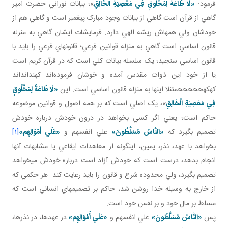
فرمود:
«لَا طَاعَةَ لِمَخْلُوقٍ فِي مَعْصِيَةِ الْخَالِقِ
‏»؛ بيانات نوراني حضرت امير
گاهي از قرآن است گاهي از بيانات وجود مبارک پيغمبر است و گاهي هم از
خودشان ولي همه اش ريشه الهي دارد. فرمايشات ايشان گاهي به منزله
قانون اساسي است گاهي به منزله قوانين فرعي؛ قانون هاي فرعي را بايد با
قانون اساسي سنجيد؛ يک سلسله بيانات کلي است که در قرآن کريم است
يا از خود اين ذوات مقدس آمده و خوشان فرموده‌اند کهند‌انداند
کهکهحححححمتنلا اينها به منزله قانون اساسي است. اين
«لَا طَاعَةَ لِمَخْلُوقٍ
فِي مَعْصِيَةِ الْخَالِقِ
‏»، يک اصلي است که بر همه اصول و قوانين موضوعه
حاکم است؛ يعني اگر کسي بخواهد در درون خودش درباره خودش
تصميم بگيرد که
«النَّاسُ‏ مُسَلَّطُونَ‏»
علي انفسهم و
«
عَلَي أَمْوَالِهِم»
[1]
بخواهد با عهد، نذر، يمين، اين گونه از معاهدات ايقاعي يا مشابهات آنها
انجام بدهد، درست است که خودش آزاد است درباره خودش مي خواهد
تصميم بگيرد، ولي محدوده شرع و قانون را بايد رعايت کند. هر حکمي که
از خارج به وسيله خدا روشن شد، حاکم بر تصميم هاي انساني است که
مسلط بر مال خود و بر نفس خود است.
پس
«النَّاسُ‏ مُسَلَّطُونَ‏»
علي انفسهم و
«
عَلَي أَمْوَالِهِم»
در عهدها، در نذرها،