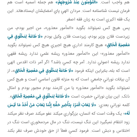
هم واجب است.
«الْمُؤْمِنُونَ عِنْدَ شُرُوطِهِمْ»
هم جمله اسميه است هم
فرمان نيست شناسنامه است. مردان الهي پاي امضايشان ايستاده اند. اين
يک فقه اکبري است به زبان فقه اصغر.
پس هيچ کس نمي تواند بگويد «المأمور معذور»، من اجير بودم، من
زيردست فلان وزير بودم، زيردست فلان وکيل بودم
«لَا طَاعَةَ لِمَخْلُوقٍ فِي
مَعْصِيَةِ الْخَالِقِ
‏» هيچ کارمند اداري هيچ اجيري هيچ کس نمي تواند بگويد
«المأمور معذور»؛ اين «المأمور معذور» ريشه علمي ندارد ريشه فقهي
ندارد ريشه اصولي ندارد. آمر چه کسي باشد؟ اگر آمر ذات اقدس الهی
است که بله، بنابراين اينکه فرمود
«لَا طَاعَةَ لِمَخْلُوقٍ فِي مَعْصِيَةِ الْخَالِقِ
‏»، از
آن بيانات نوراني جامعي است که به منزله قانون اساسي است و هيچ کس
نمي تواند بگويد «المأمور معذور» يا من کارمند بودم مجبور بودم و امثال
ذلک. اين بيان نوراني حضرت است
«لَا طَاعَةَ لِمَخْلُوقٍ فِي مَعْصِيَةِ الْخَالِقِ
‏».
کلمه نوراني بعدي:
«لَا يُعَابُ الْمَرْءُ بِتَأْخِيرِ حَقِّهِ إِنَّمَا يُعَابُ مَنْ أَخَذَ مَا لَيْسَ
لَهُ‏»
؛ يک وقت است که انسان، بزرگواري مي کند عفو مي کند صرف نظر مي کند
زود انتقام نمي گيرد اين ننگ نيست، ننگ در مال مردم خوري است ننگ در
اختلاس و دبش است. فرمود کسي فعلاً از حق خودش صرف نظر بکند