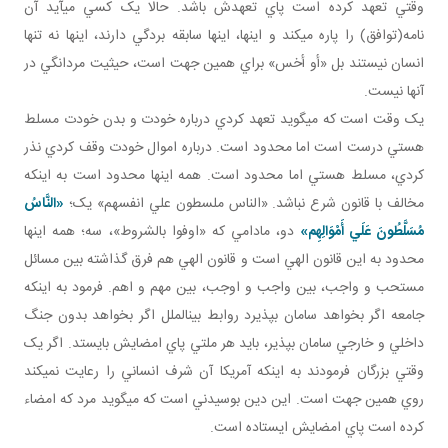
وقتي تعهد کرده است پاي تعهدش باشد. حالا يک کسي مي آيد آن
نامه(توافق) را پاره مي کند و اينها، اينها سابقه بردگي دارند، اينها نه تنها
انسان نيستند بل «أو أخس» براي همين جهت است، حيثيت مردانگي در
آنها نيست.
يک وقت است که مي گويد تعهد کردي درباره خودت و بدن خودت مسلط
هستي درست است اما محدود است. درباره اموال خودت وقف کردي نذر
کردي، مسلط هستي اما محدود است. همه اينها محدود است به اينکه
مخالف با قانون شرع نباشد. «الناس ملسطون علي انفسهم» يک؛
«النَّاسُ‏
مُسَلَّطُونَ‏ عَلَي أَمْوَالِهِم»
دو، مادامي که «اوفوا بالشروط»، سه؛ همه اينها
محدود به اين قانون الهي است و قانون الهي هم فرق گذاشته بين مسائل
مستحب و واجب، بين واجب و اوجب، بين مهم و اهم. فرمود به اينکه
جامعه اگر بخواهد سامان بپذيرد روابط بين الملل اگر بخواهد بدون جنگ
داخلي و خارجي سامان بپذير، بايد هر ملتي پاي امضايش بايستد. اگر يک
وقتي بزرگان فرمودند به اينکه آمريکا آن شرف انساني را رعايت نمي کند
روي همين جهت است. اين دين بوسيدني است که مي گويد مرد که امضاء
کرده است پاي امضايش ايستاده است.