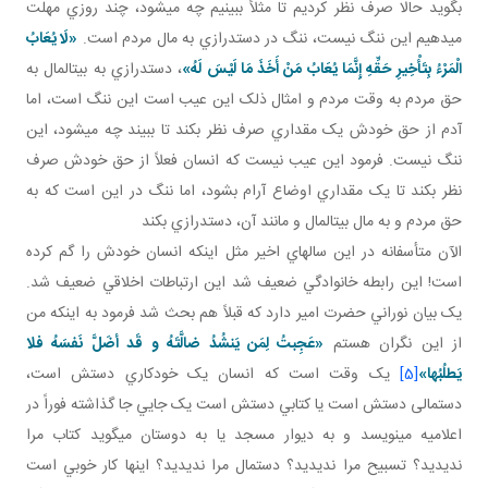
بگويد حالا صرف نظر کرديم تا مثلاً ببينيم چه مي شود، چند روزي مهلت
مي دهيم اين ننگ نيست، ننگ در دست درازي به مال مردم است.
«لَا يُعَابُ
الْمَرْءُ بِتَأْخِيرِ حَقِّهِ إِنَّمَا يُعَابُ مَنْ أَخَذَ مَا لَيْسَ لَهُ‏»
، دست درازي به بيت المال به
حق مردم به وقت مردم و امثال ذلک اين عيب است اين ننگ است، اما
آدم از حق خودش يک مقداري صرف نظر بکند تا ببيند چه مي شود، اين
ننگ نيست. فرمود اين عيب نيست که انسان فعلاً از حق خودش صرف
نظر بکند تا يک مقداري اوضاع آرام بشود، اما ننگ در اين است که به
حق مردم و به مال بيت المال و مانند آن، دست درازي بکند
الآن متأسفانه در اين سال هاي اخير مثل اينکه انسان خودش را گم کرده
است! اين رابطه خانوادگي ضعيف شد اين ارتباطات اخلاقي ضعيف شد.
يک بيان نوراني حضرت امير دارد که قبلاً هم بحث شد فرمود به اينکه من
از اين نگران هستم
«عَجِبتُ لِمَن يَنشُدُ ضالَّتَهُ و قَد أضَلَّ نَفسَهُ فلا
يَطلُبُها»
[5]
يک وقت است که انسان يک خودکاري دستش است،
دستمالی دستش است يا کتابي دستش است يک جايي جا گذاشته فوراً در
اعلاميه مي نويسد و به ديوار مسجد يا به دوستان مي گويد کتاب مرا
نديديد؟ تسبيح مرا نديديد؟ دستمال مرا نديديد؟ اينها کار خوبي است