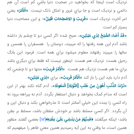
نزديک است اينجا که بخواهيد در صحبت دنيا باشي کم است آن هم
دائمي و نزديک است و جا براي غرور و امثال ذلک نيست.
«الْأَمْرُ»
يعني
امر آخرت نزديک است
«قَرِيبٌ وَ الِاصْطِحَابُ قَلِيلٌ»
؛ و اين مصاحبت دنيا
بسيار کم است.
«قَدْ أَضَاءَ الصُّبْحُ لِذِي عَيْنَيْنِ‏»
، صبح شده اگر کسي دو تا چشم باز داشته
باشد آدم اين همه رفتن ها را که مي بيند، دوستان را همسفران را همسن و
سال ها را مي بيند رفته اند معلوم مي شود براي همه است. فرمود اين بانگ
رحيل هست. نزديک هم هست. اين طور نيست که فقط براي ديگري باشد
براي ما هم هست نزديک هم هست.
«الْأَمْرُ قَرِيبٌ»
منتها دو تا چشمي که
آدم دارد بايد اين را باز کند
«الْأَمْرُ قَرِيبٌ»
، براي
«لِذِي عَيْنَيْنِ‏»
.
«تَرْكُ الذَّنْبِ أَهْوَنُ مِنْ طَلَبِ [التَّوْبَةِ] الْمَعُونَةِ»
، آدم گناه نکند بهتر از اين
است که مدام کمک بخواهد و دنبال استغفار بگردد. آدم نه بيراهه برود نه
راه کسي را ببندد اين خيلي آسان تر است تا عذرخواهي بکند و دنبال اين و
آن بگردد. اگر کسي مسلط باشد بر خودش سلطان باشد، مسلط بر بطن
باشد؛ اينکه مي گفتند
﴿
فَمِنْهُمْ مَنْ يَمْشِي عَلَىٰ بَطْنِهِ
﴾
[12]
بعضي گفتند منظور
همين است، ما وقتي به اين آيه رسيديم همين معني ظاهر را مي فهميم که