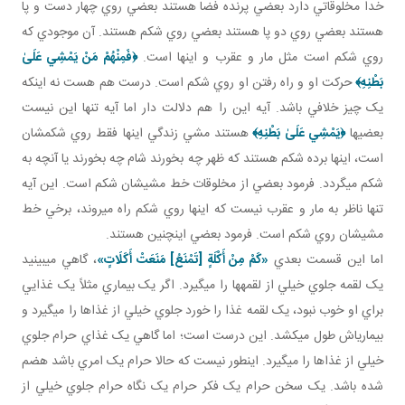
خدا مخلوقاتي دارد بعضي پرنده فضا هستند بعضي روي چهار دست و پا
هستند بعضي روي دو پا هستند بعضي روي شکم هستند. آن موجودي که
روي شکم است مثل مار و عقرب و اينها است.
﴿
فَمِنْهُمْ مَنْ يَمْشِي عَلَىٰ
بَطْنِهِ
﴾
حرکت او و راه رفتن او روي شکم است. درست هم هست نه اينکه
يک چيز خلافي باشد. آيه اين را هم دلالت دار اما آيه تنها اين نيست
بعضي ها
﴿
يَمْشِي عَلَىٰ بَطْنِهِ
﴾
هستند مشي زندگي اينها فقط روي شکمشان
است، اينها برده شکم هستند که ظهر چه بخورند شام چه بخورند يا آنچه به
شکم مي گردد. فرمود بعضي از مخلوقات خط مشي شان شکم است. اين آيه
تنها ناظر به مار و عقرب نيست که اينها روي شکم راه مي روند، برخي خط
مشي شان روي شکم است. فرمود بعضي اين چنين هستند.
اما اين قسمت بعدي
«كَمْ مِنْ أَكْلَةٍ [تَمْنَعُ‏] مَنَعَتْ أَكَلَاتٍ‏»
، گاهي مي بينيد
يک لقمه جلوي خيلي از لقمه ها را مي گيرد. اگر يک بيماري مثلاً يک غذايي
براي او خوب نبود، يک لقمه غذا را خورد جلوي خيلي از غذاها را مي گيرد و
بيماري اش طول مي کشد. اين درست است؛ اما گاهي يک غذاي حرام جلوي
خيلي از غذاها را مي گيرد. اين طور نيست که حالا حرام يک امري باشد هضم
شده باشد. يک سخن حرام يک فکر حرام يک نگاه حرام جلوي خيلي از