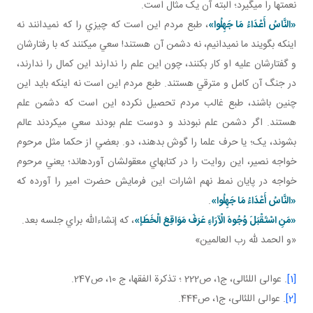
نعمت ها را مي گيرد؛ البته آن يک مثال است.
«النَّاسُ أَعْدَاءُ مَا جَهِلُوا»
، طبع مردم اين است که چيزي را که نمي دانند نه
اينکه بگويند ما نمي دانيم، نه دشمن آن هستند! سعي مي کنند که با رفتارشان
و گفتارشان عليه او کار بکنند، چون اين علم را ندارند اين کمال را ندارند،
در جنگ آن کامل و مترقي هستند. طبع مردم اين است نه اينکه بايد اين
چنين باشند، طبع غالب مردم تحصيل نکرده اين است که دشمن علم
هستند. اگر دشمن علم نبودند و دوست علم بودند سعي مي کردند عالم
بشوند، يک؛ يا حرف علما را گوش بدهند، دو. بعضي از حکما مثل مرحوم
خواجه نصير، اين روايت را در کتاب هاي معقولشان آورده اند؛ يعني مرحوم
خواجه در پايان نمط نهم اشارات اين فرمايش حضرت امير را آورده که
«النَّاسُ أَعْدَاءُ مَا جَهِلُوا»
.
«مَنِ اسْتَقْبَلَ وُجُوهَ الْآرَاءِ عَرَفَ مَوَاقِعَ الْخَطَإ»
، که إن شاءالله براي جلسه بعد.
«و الحمد لله رب العالمين»
[1]
. عوالی اللئالی، ج1، ص222 ؛ تذکرة الفقها، ج 10، ص247.
[2]
. عوالی اللئالی، ج1، ص444.