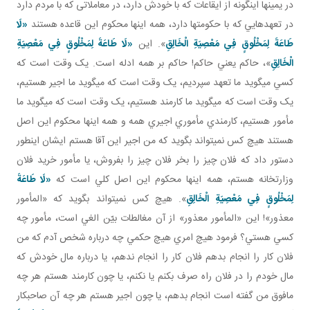
در يمين ها اين گونه از ايقاعات که با خودش دارد، در معاملاتی که با مردم دارد
در تعهدهايي که با حکومت ها دارد، همه اينها محکوم اين قاعده هستند
«لَا
طَاعَةَ لِمَخْلُوقٍ فِي مَعْصِيَةِ الْخَالِقِ
‏». اين
«لَا طَاعَةَ لِمَخْلُوقٍ فِي مَعْصِيَةِ
الْخَالِقِ
‏»، حاکم يعني حاکم! حاکم بر همه ادله است. يک وقت است که
کسي مي گويد ما تعهد سپرديم، يک وقت است که مي گويد ما اجير هستيم،
يک وقت است که مي گويد ما کارمند هستيم، يک وقت است که مي گويد ما
مأمور هستيم، کارمندي مأموري اجيري همه و همه اينها محکوم اين اصل
هستند هيچ کس نمي تواند بگويد که من اجير اين آقا هستم ايشان اين طور
دستور داد که فلان چيز را بخر فلان چيز را بفروش، يا مأمور خريد فلان
وزارت خانه هستم، همه اينها محکوم اين اصل کلي است که
«لَا طَاعَةَ
لِمَخْلُوقٍ فِي مَعْصِيَةِ الْخَالِقِ
‏». هيچ کس نمي تواند بگويد که «المأمور
معذور»! اين «المأمور معذور» از آن مغالطات بيّن الغي است، مأمور چه
کسي هستي؟ فرمود هيچ امري هيچ حکمي چه درباره شخص آدم که من
فلان کار را انجام بدهم فلان کار را انجام ندهم، يا درباره مال خودش که
مال خودم را در فلان راه صرف بکنم يا نکنم، يا چون کارمند هستم هر چه
مافوق من گفته است انجام بدهم، يا چون اجير هستم هر چه آن صاحبکار