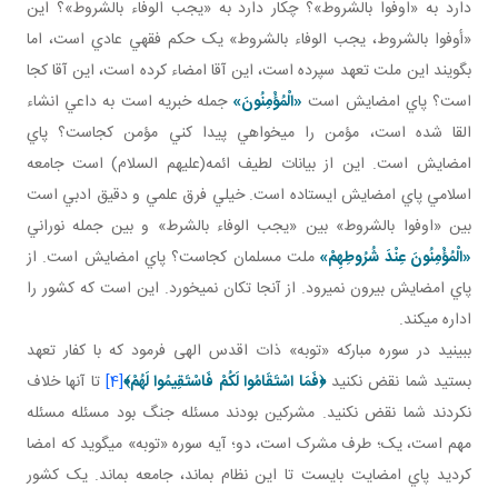
دارد به «اوفوا بالشروط»؟ چکار دارد به «يجب الوفاء بالشروط»؟ اين
«أوفوا بالشروط، يجب الوفاء بالشروط» يک حکم فقهي عادي است، اما
بگويند اين ملت تعهد سپرده است، اين آقا امضاء کرده است، اين آقا کجا
است؟ پاي امضايش است
«الْمُؤْمِنُونَ
»
جمله خبريه است به داعي انشاء
القا شده است، مؤمن را مي خواهي پيدا کني مؤمن کجاست؟ پاي
امضايش است. اين از بيانات لطيف ائمه(عليهم السلام) است جامعه
اسلامي پاي امضايش ايستاده است. خيلي فرق علمي و دقيق ادبي است
بين «اوفوا بالشروط» بين «يجب الوفاء بالشرط» و بين جمله نوراني
«الْمُؤْمِنُونَ عِنْدَ شُرُوطِهِمْ»
ملت مسلمان کجاست؟ پاي امضايش است. از
پاي امضايش بيرون نمي رود. از آنجا تکان نمي خورد. اين است که کشور را
اداره مي کند.
ببينيد در سوره مبارکه «توبه» ذات اقدس الهی فرمود که با کفار تعهد
بستيد شما نقض نکنيد
﴿
فَمَا اسْتَقَامُوا لَكُمْ فَاسْتَقِيمُوا لَهُمْ
﴾
[4]
تا آنها خلاف
نکردند شما نقض نکنيد. مشرکين بودند مسئله جنگ بود مسئله مسئله
مهم است، يک؛ طرف مشرک است، دو؛ آيه سوره «توبه» مي گويد که امضا
کرديد پاي امضايت بايست تا اين نظام بماند، جامعه بماند. يک کشور