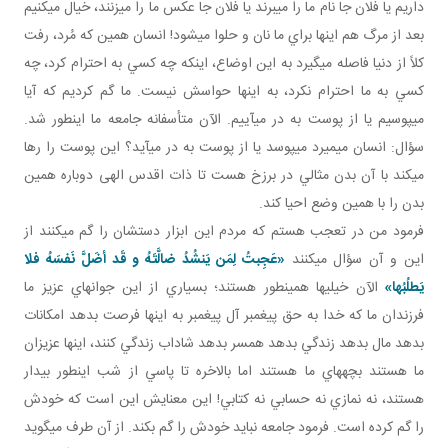
داريم يا فلان جا نام ما را مي برند يا فلان جا عکس ما را مي زنند، خيال مي کنيم
بعد از مرگ هم اينها براي ما نان و حلوا مي شود! انسان همين که مُرد، رفت
کلاً از دنيا فاصله مي گيرد به اين اوضاع، اينکه چه کسي به احترام کرد، چه
کسي به ما احترام نکرد، به اينها حواسش نيست. ما گم کرديم که آيا
مي پوسيم يا از پوست به در مي آييم. الآن متأسفانه جامعه ما اين طور شد.
سؤال: انسان مي ميرد مي پوسد يا از پوست به در مي آيد؟ اين پوست را رها
مي کند با آن بدن مثالي در برزخ هست تا ذات اقدس الهی دوباره همين
بدن را با همين وضع احيا کند.
فرمود من در تعجب هستم که مردم اين ابزار دستشان را گم مي کنند از
اين و آن سؤال مي کنند
«عَجِبتُ لِمَن يَنشُدُ ضالَّتَهُ و قَد أضَلَّ نَفسَهُ فلا
يَطلُبُها»
الآن خيلي ها همين طور هستند؛ بسياري از اين جوان هاي عزيز ما
فرزندان ما که خدا به حق پيغمبر آل پيغمبر به اينها فرصت بدهد امکانات
بدهد مال بدهد زندگي بدهد همسر بدهد شاداب زندگي کنند، اينها عزيزان
ما هستند بچه هاي ما هستند اما بالاخره تا پاسي از شب اين طور بيدار
هستند، نه نمازي نه حسابي نه کتابي! اين معنايش اين است که خودش
را گم کرده است. فرمود جامعه نبايد خودش را گم بکند. از آن طرف مي گويد