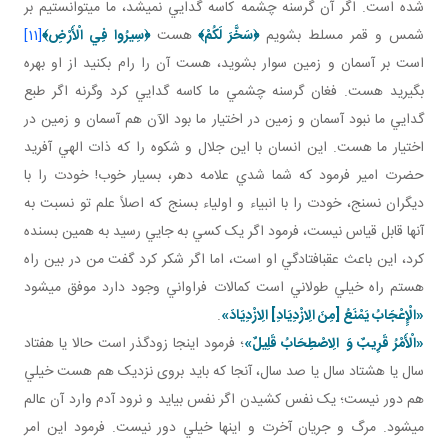
شده است. اگر آن گرسنه چشمه کاسه گدايي نمي شد، ما مي توانستيم بر
شمس و قمر مسلط بشويم
﴿
سَخَّرَ لَكُمْ
﴾
هست
﴿
سِيرُوا فِي الْأَرْضِ
﴾
[11]
است بر آسمان و زمين سوار بشويد، هست آن را رام بکنيد از او بهره
بگيريد هست. فغان گرسنه چشمي ما کاسه گدايي کرد وگرنه اگر طبع
گدايي ما نبود آسمان و زمين در اختيار ما بود الآن هم آسمان و زمين در
اختيار ما هست. اين انسان با اين جلال و شکوه را که ذات الهي آفريد
حضرت امير فرمود که شما شدي علامه دهر، بسيار خوب! خودت را با
ديگران نسنج، خودت را با انبياء و اولياء بسنج که اصلاً علم تو نسبت به
آنها قابل قياس نيست، فرمود اگر يک کسي به جايي رسيد به همين بسنده
کرد، اين باعث عقب افتادگي او است، اما اگر شکر کرد گفت من در بين راه
هستم راه خيلي طولاني است کمالات فراواني وجود دارد موفق مي شود
«الْإِعْجَابُ يَمْنَعُ [مِنَ الِازْدِيَادِ] الِازْدِيَادَ»
.
«الْأَمْرُ قَرِيبٌ وَ الِاصْطِحَابُ قَلِيلٌ»
؛ فرمود اينجا زودگذر است حالا يا هفتاد
سال يا هشتاد سال يا صد سال، آنجا که بايد بروی نزديک هم هست خيلي
هم دور نيست؛ يک نفس کشيدن اگر نفس بيايد و نرود آدم وارد آن عالم
مي شود. مرگ و جريان آخرت و اينها خيلي دور نيست. فرمود اين امر