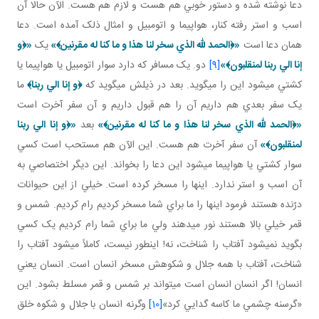
دعا نوشته شده و دستور خوبي هم هست و لازم هم هست. الآن حالا آن
اسب و استر رفته کنار، هواپيما و اتومبيل و امثال ذلک آمده است. دعا
همان دعا است
«
﴿
الحمد لله الذي سخر لنا هذا و ما کنا له مقرنين
﴾
»
يک
«
﴿
و
إنا الي ربنا لمنقلبون
﴾
»
[9]
دو. يک مسافر که دارد سوار اتومبيل يا هواپيما يا
کشتي مي شود اين را مي گويد. بعد در ذيلش مي گويد که
﴿
و إنا الي ربنا
﴾
ما
يک سفر بعدي هم داريم آن را هم قبول داريم و آن سفر آخرت است
«
﴿
الحمد لله الذي سخر لنا هذا و ما کنا له مقرنين
﴾
»
بعد
«
﴿
و إنا الي ربنا
لمنقلبون
﴾
»
آن سفر آخرت هم هست. اين الآن هم مستحب است کسي
سوار کشتي يا هواپيما مي شود اين دعا را بخواند. اين ديگر اختصاصي به
آن اسب و استر ندارد. اينها را مسخر کرده است. خيلي از اين حيوانات
درّنده هستند فرمود اينها را ما براي شما مسخر کرديم رام کرديم. شمس و
قمر خيلي بالا هستند نور مي دهند ولي ما براي شما رام کرديم يک کسي
بگويد نمي شود آفتاب را شناخت، نه! اين طور نيست، کاملاً مي شود آفتاب را
شناخت، آفتاب با همه جلال و شکوهش مسخر انسان است. انسان يعني
انسان! اگر انسان انسان است مي تواند بر شمس و قمر مسلط بشود. اين
«گرسنه چشمي ما کاسه گدايي کرد»
[10]
وگرنه انسان با جلال و شکوه خلق