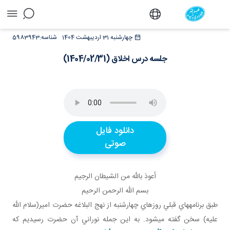
جلسه درس اخلاق (1404/02/31) - دفتر
چهارشنبه 31 اردیبهشت 1404
شناسه:
5983943
جلسه درس اخلاق (1404/02/31)
دانلود فایل
صوتی
أعوذ بالله من الشيطان الرجيم
بسم الله الرحمن الرحيم
طبق برنامه هاي قبلي روزهاي چهارشنبه از نهج البلاغه حضرت امير(سلام الله
عليه) سخن گفته مي شود. به اين جمله نوراني آن حضرت رسيديم که