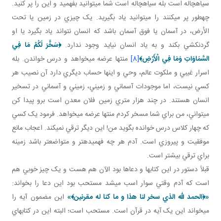
سياه چاله است بله سياه چاله است شما مي توانيد بفهميد و اين را پر کنيد.
چه طور پر مي کنند را مي توانيد ياد بگيريد. يک چيزي در زمين يا تحت
الأرض، در آسمان يا فوق آسمان باشد که انسان نتواند ياد بگيرد يا او
گردن کشي بکند و به ياد انسان نيايد وجود ندارد.
﴿
سَخَّرَ لَكُمْ مَا فِي
السَّمَاوَاتِ وَمَا فِي الْأَرْضِ
﴾
[8]
منتها عرضه مي خواهد و درس خواندن. بله
اسرار غيبي و ملکوت عالم، وحي و اينها حساب ديگري دارد آن نصيب هر
کسي نيست، اما موجودات آسماني و زميني، زميني و آسماني در تسخير
انسان هستند. در چند هزار متري زمين فلان معدن است برو پيدا کن
مي تواني، من براي شما مسخر کردم منتها عرضه مي خواهد. فرمود يک کسي
که چهار کلاس درس خوانده بگويد من! اين ديگر ترقي نمي کند. اعجاب مانع
موفقيت و پيروزي است. آدم هر چه فهميده تر و متواضع تر باشد زمينه
براي ترقي بيشتر است.
قبلاً دستور در اين کتاب ها و دعاها بود الآن هم هست و يک چيز خوبي هم
است که آدم وقتي سوار اسب مي شد مستحب بود اين دعا را بخواند:
«
﴿
الحمد لله الذي سخر لنا هذا و ما کنا له مقرنين
﴾
»
اين مضمون آيه را
مي خواند اين يک آيه در قرآن است. مستحب است؛ البته اين در کتاب هاي