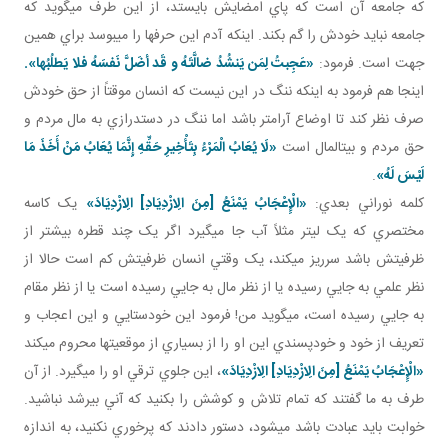
که جامعه آن است که پاي امضايش بايستد، از اين طرف مي گويد که
جامعه نبايد خودش را گم بکند. اينکه آدم اين حرف ها را مي بوسد براي همين
جهت است. فرمود:
«عَجِبتُ لِمَن يَنشُدُ ضالَّتَهُ و قَد أضَلَّ نَفسَهُ فلا يَطلُبُها».
اينجا هم فرمود به اينکه ننگ در اين نيست که انسان موقتاً از حق خودش
صرف نظر کند تا اوضاع آرام تر باشد اما ننگ در دست درازي به مال مردم و
حق مردم و بيت المال است
«لَا يُعَابُ الْمَرْءُ بِتَأْخِيرِ حَقِّهِ إِنَّمَا يُعَابُ مَنْ أَخَذَ مَا
لَيْسَ لَهُ‏»
.
کلمه نوراني بعدي:
«الْإِعْجَابُ يَمْنَعُ [مِنَ الِازْدِيَادِ] الِازْدِيَادَ»
يک کاسه
مختصري که يک ليتر مثلاً آب جا مي گيرد اگر يک چند قطره بيشتر از
ظرفيتش باشد سرريز مي کند، يک وقتي انسان ظرفيتش کم است حالا از
نظر علمي به جايي رسيده يا از نظر مال به جايي رسيده است يا از نظر مقام
به جايي رسيده است، مي گويد من! فرمود اين خودستايي و اين اعجاب و
تعريف از خود و خودپسندي اين او را از بسياري از موقعيت ها محروم مي کند
«الْإِعْجَابُ يَمْنَعُ [مِنَ الِازْدِيَادِ] الِازْدِيَادَ»
، اين جلوي ترقي او را مي گيرد. از آن
طرف به ما گفتند که تمام تلاش و کوشش را بکنيد که آني بي رشد نباشيد.
خوابت بايد عبادت باشد مي شود، دستور دادند که پرخوري نکنيد، به اندازه