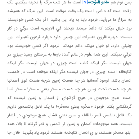
پس نوم هم
«أَخُو اَلْمَوْت»
[7]
است ما هر شب مرگ را تجربه مي کنيم. يک
وقت است که دائمي است يک وقت موقت است. اين مرگ که هميشه
به سراغ ما می‌آيد، فرمود بايد به ياد اين باشيد. اگر يک کسي خودپسند
بود خيال مي کند که دائماً مي ماند «يخلد في الارض» است مرگي در کار
نيست؛ درباره قارون تعبيرات اين چنيني دارد درباره فرعون تعبيرات اين
چنيني دارد، او خيال مي کند دائم مي ماند. فرمود اگر کسي خودپسند بود
ترقي نمي کند. اين همه علوم در عالم آمده بارها به عرضتان رسيد چيزي در
جهان نيست مگر اينکه کتاب است چيزي در جهان نيست مگر اينکه
کتابخانه است. چيزي در جهان نيست مگر اينکه موظف است در خدمت
انسان باشد. فرمود آسمان ها هر چه هست زمين هرچه هست فوق آسمان ها
هر چه هست تحت زمين هر چه هست مسخر يعني مسخر! مسخر شما
است. هيچ موجودي در هيچ گوشه اي از آسمان و زمين نيست که
گردن کشي بکند. فرمود «سخّر» يعني «سخّر»! ما يک فاعل بالتسخير داريم
يک فاعل بالقسر. قسر با قاف و سين يعني فشار. هيچ موجودي در فشار
نيست، همه موجودات آسمان و زمين از شمس و قمر گرفته تا بالا، همه
اينها مسخر هستند، براي انسان کتابخانه هستند فرمود ياد بگيريد. فلان جا