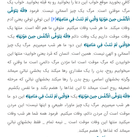
کافي بخوريد موقع خواب اين دعا را بخوانيد رو به قبله بخوابيد. خواب يک
مرگ موقتي است. مرگ يک چيز آسماني نيست. فرمود
﴿
اللَّهُ يَتَوَفَّى
الْأَنْفُسَ حِينَ مَوْتِهَا وَالَّتِي لَمْ تَمُتْ فِي مَنَامِهَا
﴾
[6]
اين توفي توفي يعني آدم
وفات مي کند. ما هر شب وفات مي کنيم. متوفي ما هم الله است. منتها يک
وفات موقت داريم يک وفات دائم
﴿
اللَّهُ يَتَوَفَّى الْأَنْفُسَ حِينَ مَوْتِهَا
﴾
يک؛
﴿
وَالَّتِي لَمْ تَمُتْ فِي مَنَامِهَا
﴾
اين دو؛ ما هر شب مي ميريم. مرگ يک چيز
آسماني و الهي نيست. همين است. انسان که مُرد يعني خوابيد؛ منتها اين
خوابيدن که مرگ موقت است اما مرُدن مرگ دائمي است ما وقتي که
مي خوابيم روح، بدن را يک مقداري رها مي کند يک بخشي نباتي مي ماند
وگرنه بخش هاي اساسي روح بدن را رها مي کند بخش هاي نباتي که مرحله
ضعيفه روح است مي ماند تا اين غذاها را هضم بکند و ما نفس بکشيم.
﴿
اللَّهُ يَتَوَفَّى الْأَنْفُسَ حِينَ مَوْتِهَا
﴾
يک؛
﴿
وَالَّتِي لَمْ تَمُتْ فِي مَنَامِهَا
﴾
اين دو. ما
هر شب مي ميريم. مرگ يک چيز ماوراء طبيعي و اينها نيست؛ اين مردن
موقت است آن مردن دائم، وفات مي کنيم. فرمود همه شما هر شب وفات
مي کنيد منتها اين وفات موقت است _ نيمه تمام _ فقط بخش هاي نباتي
مي ماند که غذاها را هضم مي کند.