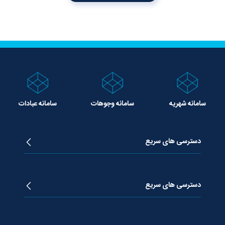
سامانه شهریه
سامانه وجوهات
سامانه عبادات
دسترسی های سریع
زندگینامه آیت الله جوادی آملی
دروس تفسیر معظم له
دسترسی های سریع
دروس اخلاق معظم له
دروس فقه معظم له
پژوهشگاه علـوم وحیــانی معارج
استفتائات معظم له
پایگاه اطلاع رسانی اسراء