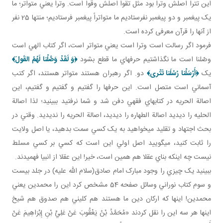
اين تترا اصلش وترا بود مثل تقوا اصلش وقوا است. وترا يعني متواتر؛ ما
يک پيغمبر و دو پيغمبر نفرستاديم ما متواتراً پيغمبر فرستاديم؛ منتها 25 نفر
از آنها را قرآن معرفی کرده است.
فرمود اگر رسالت است وترا است يعني متواتر است، اگر کتاب الهي است
وصّلنا است ما نگذاشتيم حرف هاي ما قطع بشود
﴿وَ لَقَدْ وَصَّلْنا لَهُمُ القَولَ﴾
يک
﴿أَرْسَلْنا رُسُلَنا تَتْری﴾
دو. اگر رهبران هستند متواتر هستند، اگر کتب
آسماني است متصل است. اين حرف ها را گفتيم و گفتيم و گفتيم، اين
اصالة الحريه در کتاب هاي فقهي دفن شد و شما نرفتيد ببينيد؛ لذا اصالة
الحليه را ديديد اصالة الطهاره را ديديد، اصالة الحريه را نديديد. وقتي در
بحث اجتهاد و تقليد مي خواهيد به يک کسي سمت بدهيد، يا اصل ولايت
را ثابت کنيد، مي گوييد اصل اولي اين است که کسي بر کسي مسلط
نيست چه اينکه بناي عقلا هم همين است، خير! اين عقلا از انبيا فهميدند.
ببينيد يک چيزي را وجود مبارک امام صادق(سلام الله عليه) در جلد بيست
و سوم کتاب نوراني وسائل صفحه 54 مشخص کرد اين را محمدين يعني
محمدين! اينها که ارکان دين ما هستند هم کليني هم صدوق هم شيخ
اينها هر سه اين را نقل کردند «مُحَمَّدُ بْنُ يَعْقُوبَ عَنْ عَلِيِّ بْنِ إِبْرَاهِيمَ عَنْ