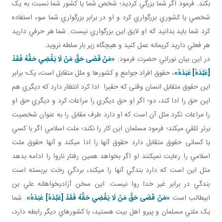
بکند. فرمود اگر شما بزرگي کرديد؛ شخص شما يا کشور شما نسبت به يک
شخصي يا کشوري بزرگواري کرد و او در برابر بزرگواري شما سوء استفاده
کرد شما بايد بدانيد که او لايق اين بزرگواري نيست. شما هر حرفي داريد
هر فعلي داريد کريمانه عمل کنيد و هيچ گاه زير بار سلطه نرويد.
در اين بيان نوراني حضرت فرمود:
«مَنْ قَضَى حَقَّ مَنْ لَا يَقْضِي حَقَّهُ فَقَدْ
[عَبَّدَهُ‏] عَبَدَهُ‏»
، حقوق افراد جوامع و کشورها و ملل متقابل است، يک؛ برابر
اين حقوق متقابل انسان وقتی که حقيرا ادا کرد انتظار دارد که ديگري هم
اين حق را ادا کند، دو؛ اگر او حق ديگري را مراعات کرد و ديگري حق او
را مراعات نکرد مثل آن است که او دارد طرف مقابل را به عنوان شخصيت
برتر تلقي مي کند؛ فرمود مسلمان اين کار را نکند؛ ملت اسلامي اگر با کسي
يا کسانی حقوق متقابل دارد حقوق آنها را ادا مي کند و آنها حقوق ملت
اسلامي را رعايت نمي کنند او اگر بخواهد همين رفتار ناروا را ادامه بدهد
مثل اين است که دارد بندگي آنها را مي کند، بردگي رخت بربسته است
بندگي در برابر غير خدا روا نيست. اين سخن آزادي خواهانه علي بن
ابيطالب است
«مَنْ قَضَى حَقَّ مَنْ لَا يَقْضِي حَقَّهُ فَقَدْ [عَبَّدَهُ‏] عَبَدَهُ‏»
. شما
يک ملتي مسلمان و پيرو اهل بيت هستيد، با کشورهاي ديگر رابطه دارد،