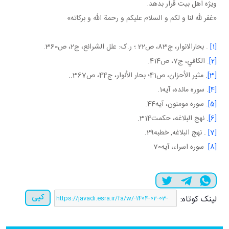
ويژه اهل بيت قرار بدهد.
«غفر لله لنا و لکم و السلام عليکم و رحمة الله و برکاته»
[1]
. بحارالانوار، ج83، ص22 ؛ ر.ک: علل الشرائع، ج2، ص360.
[2]
. الكافي، ج‏7، ص414.
[3]
. مثير الأحزان، ص41؛ بحار الأنوار، ج44، ص367..
[4]
. سوره مائده، آيه1.
[5]
. سوره مومنون، آيه44.
[6]
. نهج البلاغه، حکمت314.
[7]
. نهج البلاغه, خطبه29.
[8]
. سوره اسراء، آيه70.
کپی
لینک کوتاه: