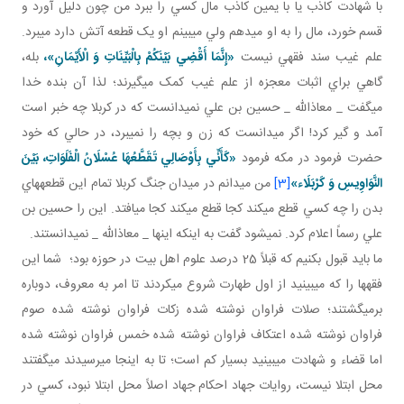
با شهادت کاذب يا با يمين کاذب مال کسي را ببرد من چون دليل آورد و
قسم خورد، مال را به او مي دهم ولي مي بينم او يک قطعه آتش دارد مي برد.
علم غيب سند فقهي نيست
«إِنَّمَا أَقْضِي‏ بَيْنَكُمْ بِالْبَيِّنَاتِ وَ الْأَيْمَانِ»،
بله،
گاهي براي اثبات معجزه از علم غيب کمک مي گيرند؛ لذا آن بنده خدا
مي گفت _ معاذالله _ حسين بن علي نمي دانست که در کربلا چه خبر است
آمد و گير کرد! اگر مي دانست که زن و بچه را نمي برد، در حالي که خود
حضرت فرمود در مکه فرمود
«كَأَنِّي بِأَوْصَالِي تَقَطَّعُهَا عُسْلَانُ الْفَلَوَاتِ، بَيْنَ
النَّوَاوِيسِ وَ كَرْبَلَاء»
[3]
من مي دانم در ميدان جنگ کربلا تمام اين قطعه هاي
بدن را چه کسي قطع مي کند کجا قطع مي کند کجا مي افتد. اين را حسين بن
علي رسماً اعلام کرد. نمي شود گفت به اينکه اينها _ معاذالله _ نمي دانستند.
ما بايد قبول بکنيم که قبلاً 25 درصد علوم اهل بيت در حوزه بود؛ شما اين
فقه ها را که مي بينيد از اول طهارت شروع مي کردند تا امر به معروف، دوباره
برمي گشتند؛ صلات فراوان نوشته شده زکات فراوان نوشته شده صوم
فراوان نوشته شده اعتکاف فراوان نوشته شده خمس فراوان نوشته شده
اما قضاء و شهادت مي بينيد بسيار کم است؛ تا به اينجا مي رسيدند مي گفتند
محل ابتلا نيست، روايات جهاد احکام جهاد اصلاً محل ابتلا نبود، کسي در