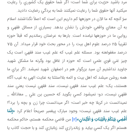
مرد باشيد حرّيت برای شما است؛ اگر شما حقوق يک کشوري را رعايت
مي کنيد آنها حقوق شما را رعايت نمي کنند شما به بردگي رضايت داديد.
سرّ آنچه که ما الآن در حوزه ها کم داريم اين است که اصلاً نگذاشتند اسلام
به آن معناي واقعي خودش را نشان بدهد. بسياري از مسائل فقهي و
روايي ما در حوزه ها نيامده است. بارها به عرضتان رسانديم که قبلاً حوزه
تقريباً 25 درصد علوم اهل بيت را در محور بحث خود قرار مي داد. آن 75
درصد مغفول عنه بود. مسئله علم غيب که علم غيب سند فقهي است يک
چيز غني قوي علمي است که حوزه از غافل بود وگرنه ما مشکل شهيد
جاويد نداشتيم آن سيد بزرگوار هم در اصفهان شهيد نمي شد. اگر براي ما
همه روشن مي شد که اهل بيت و ائمه بلااستثنا به عنايت الهي به غيب آگاه
هستند، يک؛ علم غيب سند فقهي نيست، سند فقهي نيست يعني سند
فقهي نيست، دو؛ نمي شود کسي بگويد که حسين بن علي _ معاذالله _
نمي دانست در کربلا چه خبر است؛ اگر مي دانست چرا زن و بچه را برد؟!
علم غيب سند فقهي نيست؛ وجود مبارک پيغمبر صريحاً اعلام کرد
«إِنَّمَا
أَقْضِي‏ بَيْنَكُمْ بِالْبَيِّنَاتِ وَ الْأَيْمَانِ»
[2]
من قاضي محکمه هستم، حاکم محکمه
هستم اگر يک کسي بيايد و زبان درازي کند زبان بازي کند و با حجت کاذب يا