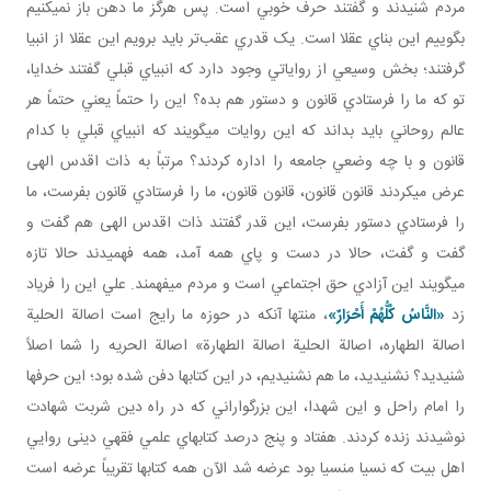
مردم شنيدند و گفتند حرف خوبي است. پس هرگز ما دهن باز نمي کنيم
بگوييم اين بناي عقلا است. يک قدري عقب‌تر بايد برويم اين عقلا از انبيا
گرفتند؛ بخش وسيعي از رواياتي وجود دارد که انبياي قبلي گفتند خدايا،
تو که ما را فرستادي قانون و دستور هم بده؟ اين را حتماً يعني حتماً هر
عالم روحاني بايد بداند که اين روايات مي گويند که انبياي قبلي با کدام
قانون و با چه وضعي جامعه را اداره کردند؟ مرتباً به ذات اقدس الهی
عرض مي کردند قانون قانون، قانون قانون، ما را فرستادي قانون بفرست، ما
را فرستادي دستور بفرست، اين قدر گفتند ذات اقدس الهی هم گفت و
گفت و گفت، حالا در دست و پاي همه آمد، همه فهميدند حالا تازه
مي گويند اين آزادي حق اجتماعي است و مردم مي فهمند. علي اين را فرياد
زد
«النَّاسُ كُلُّهُمْ أَحْرَارٌ»
، منتها آنکه در حوزه ما رايج است اصالة الحلية
اصالة الطهاره، اصالة الحلية اصالة الطهارة» اصالة الحريه را شما اصلاً
شنيديد؟ نشنيديد، ما هم نشنيديم، در اين کتاب ها دفن شده بود؛ اين حرف ها
را امام راحل و اين شهدا، اين بزرگواراني که در راه دين شربت شهادت
نوشيدند زنده کردند. هفتاد و پنج درصد کتاب هاي علمي فقهي دينی روايي
اهل بيت که نسيا منسيا بود عرضه شد الآن همه کتاب ها تقريباً عرضه است