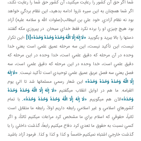
شما اگر حق آن کشور را رعايت مي کنيد، آن کشور حق شما را رعايت نکند،
اگر شما همچنان به اين سيره ناروا ادامه بدهيد، اين نظام بردگي خواهد
بود نه نظام آزادي. خود علي بن ابيطالب(صلوات الله و سلامه عليه) آزاد
بود هيچ چيزي او را برده نکرد فقط خداي سبحان. در پيروزي مکه گفتند
دستها را بالا ببريد و بگوييد
«
لَا إِلَهَ إِلَّا اللَّهُ وَحْدَهُ وَحْدَهُ‏ وَحْدَهُ‏
»
[1]
؛اين تکرار
نيست، اين تأکيد نيست، اين سه مرحله عميق علمي است يعني خدا
وحده در آن مرحله که دقيق علمي است، خدا وحده در اين مرحله که
دقيق علمي است، خدا وحده در اين مرحله که دقيق علمي است، سه
فصل يعني سه فصل عريق عميق علمي توحيدي است تأکيد نيست.
«
لَا إِلَهَ
إِلَّا اللَّهُ وَحْدَهُ وَحْدَهُ‏ وَحْدَهُ‏
»
اين شعار رسمي مسلمان ها شد تا الي يوم
القيامه. ما هم در اوايل انقلاب مي گفتيم
«
لَا إِلَهَ إِلَّا اللَّهُ وَحْدَهُ وَحْدَهُ‏
وَحْدَهُ‏
»
الآن هم مي گوييم
«
لَا إِلَهَ إِلَّا اللَّهُ وَحْدَهُ وَحْدَهُ‏ وَحْدَهُ‏
».
با تمام
کشورهاي اسلامي و غير اسلامي رابطه داريم اولاً، رابطه ما متقابل است
ثانياً، حقوقي که اسلام براي ما مشخص کرد مراعات مي کنيم ثالثاً، و اگر
کسي نسبت به حقوق ما تعدي کرد دفاع مي کنيم رابعاً، گذشت داخلي را با
گذشت خارجي اشتباه نمي کنيم خامساً و کذا و کذا و کذا. فرمود آزاد باشيد