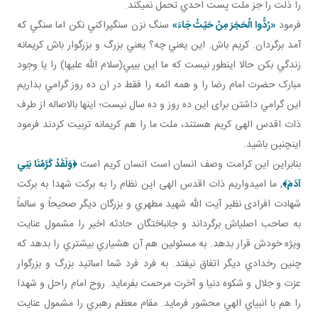
را ذلت را جز ملت پست احدي تحمل نمي کند.
فرمود
«رُدُّوا الْحَجَرَ مِنْ حَيْثُ جَاءَ»
سنگ نزن سنگ پراکني نکن اما سنگي که
آمد برگردان. کريم باش. اين يعني چه؟ يعني بزرگ و بزرگوار باش کريمانه
زندگي بکن حالا اين طور نيست که ما اين بي بي(سلام الله عليها) را يا وجود
مبارک حضرت امام رضا را و همه ائمه را فقط در ان ده روز گرامي بداريم
اين گرامي داشتن برای اين ده روز و ده سال نيست؛ اينها بالاصاله از طرف
ذات اقدس الهی کريم هستند، ملت ما را هم کريمانه تربيت کردند فرمود
اين چنين باشيد.
بنابراين اين کرامت وصف انسان است انسان کريم است
﴿
وَلَقَدْ كَرَّمْنَا بَنِي
آدَمَ
﴾.
ما اميدواريم ذات اقدس الهی اين نظام را به برکت شهدا به برکت
شهادت افرادی نظير آيت الله شهيد مطهري و بزرگان ديگر صحيحاً و سالماً
به صاحب اصلي اش برگرداند و جانباختگان حادثه اخير را مشمول عنايت
ويژه خودش قرار بدهد. به مسئولين هم آن هشياري بيشتري را بدهد که
چنين رخدادي ديگر اتفاق نيفتد. به فرد فرد شما اساتيد بزرگ و بزرگوار
عزت و جلال و شکوه دنيا و آخرت مرحمت بفرمايد. روح امام راحل و شهدا
را هم با انبياي الهي محشور فرمايد. مقام معظم رهبري را مشمول عنايت