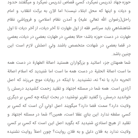
حوزه جهاد تدريس نمي کرد، کسي قصاص تدريس نمي کرد و مي گفتند حدود
و ديات و اينها که محل ابتلاء نيست! اما الآن به برکت انقلاب و امام
راحل(رضوان الله تعالي عليه) و آمدن نظام اسلامي و فروپاشي نظام
شاهنشاهي بايد سرتاسر فقه از اول طهارت تا آخر ديات، از آخر ديات تا اول
طهارت در دست حوزه باشد؛ حالا بعضي در طهارت بعضي در ديات، بعضي
در قضا بعضي در شهادت متخصص باشند ولي اصلش لازم است اين
چنين باشد.
شما همه تان جزء اساتيد و بزرگواران هستيد اصالة الطهارة در دست همه
ما است اصالة الحلية در دست همه ما است اما شنيديد که اسلام اصالة
الحريه دارد يا نه؟ نه، نشنيديد. با اينکه در روايات موج می‌زند که اصل
آزادي است. همه شما در مسئله اجتهاد و تقليد زحمت کشيديد درسش را
خوانديد درسش را گفتيد تقرير نوشتيد؛ در بحث اينکه چه کسي بر ديگری
ولايت دارد؟ سمت قضا دارد؟ مي گويند اصل اولي آن است که کسي بر
کسي سلطه ندارد اين بناي عقلا است، همين؟! شما در مسئله اجتهاد و
تقليد از هيچ استادي شنيديد که بگويد اصل اين است که کسي بر کسي
ولايت ندارد به فلان دليل و به فلان روايت؟ چون اصلاً روايت نشنيده