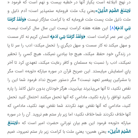
در نهج البلاغه است يکي از آنها در خطبه بيست و نهم است که فرمود «
لَايَمْنَعُ الضَّيْمَ الذَّلِيلُ‏»
يعني يک ملت فرومايه ستم پذير است؛ آدم ذليل و
ملت ذليل ملت پست ملت فرومايه که با کرامت سازگار نيست
﴿
وَلَقَدْ كَرَّمْنَا
بَنِي آدَمَ
﴾
[8]
اين هفته هفته کرامت نيست اين سال سال کرامت نيست
اين عمر عمر کرامت است.
﴿
وَلَقَدْ كَرَّمْنَا بَنِي آدَمَ
﴾
انسان کريم نه کار سست
و سهل مي کند نه کار سست و سهل ديگري را تحمل مي کند؛ ادب را سر تا پا
در زندگي خود حفظ مي کند، هيچ جا بي ادبي نمي کند، هيچ کسي را تحقير
نمي کند، ادب را نسبت به مسلمان و کافر رعايت مي کند، تعهدي کرد تا آخر
پاي امضايش مي ايستد. اين صريح قرآن در سوره مبارکه «توبه» است مگر
با مشرکين پيغمبر تعهد نبست؟ مگر دستور صريح نداد فرمود شما اين را
نقض نکنيد، تا آنها می‌پذيرند بپذيريد، هرگز خودتان بدون دليل کاغذ را پاره
نکنيد توافق را پاره نکنيد، مادامي که آنها تحمل مي کنند احتمال کنيد تحمل
کنيد، مادامي که آنها نقض عهد نکردند شما نقض عهد نکنيد، مادامي که
آنها خلاف نکردند شما خلاف نکنيد؛ اما زير بار ستم هم نرويد. آن را در سوره
مبارکه «توبه» فرمود اين هم بيان نوراني حضرت امير است که «
لَايَمْنَعُ
الضَّيْمَ الذَّلِيلُ‏»
يعني همين؛ يعني ملت با کرامت زير بار ستم نمي رود، ضيم