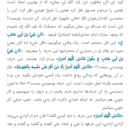
أَبِيهِ عَنِ ابْنِ مَحْبُوبٍ عَنْ عَبْدِ اللَّهِ بْنِ سِنَانٍ» که از بهترين اسناد است
همين را مرحوم صدوق نقل کرد همين را شيخ طوسي نقل کرد؛ اين را
محمدين ثلاث(رضوان الله تعالي عليهم) نقل کردند. آن حديث چيست؟
اين است که عبدالله بن سنان مي گويد که «سَمِعْتُ أَبَا عَبْدِ اللَّهِ ع» شنيدم
که وجود مبارک امام صادق(عليه السلام) فرمود: «
كَانَ عَلِيُّ بْنُ أَبِي طَالِبٍ
ع»
اين کان مستمر است. يک وقتي مي گوييم «قال علي» اما کان يعني
سيره او رفتار او در بسياري از سخنراني ها اين حرف را مي فرمود: «
كَانَ عَلِيُّ
بْنُ أَبِي طَالِبٍ ع يَقُولُ النَّاسُ كُلُّهُمْ أَحْرَارٌ»
مردم آزاد هستند. اين حرف
بوسيدني نيست؟!
«النَّاسُ كُلُّهُمْ أَحْرَارٌ
إِلَّا مَنْ أَقَرَّ عَلَى نَفْسِهِ بِالْعُبُودِيَّةِ»
مگر
در آن روزهايي که بردگي رواج داشت يک کسي خودش بگويد من برده
هستم، وگرنه اصل حرّيت است. اين حرف بوسيدني نيست؟! حالا ما چون
دسترسي به آن‌ حرف‌ها نداريم حرم رفتيم در و ديوار را مي بوسيم و کار
خوبي هم مي کنيم. نه اينکه خداي ناکرده کار بدي باشد، نخير، خيلي کار
خوبي مي کنيم.
«النَّاسُ كُلُّهُمْ أَحْرَارٌ»
اين حرف را چه کسي گفته؟ الآن دم از آزادي می‌زنند
آزادي آزادي، اين حرف ها را علي و اولاد علي گفتند و گفتند و گفتند و بعد