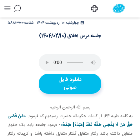
جلسه درس اخلاق (1404/02/10) - دفتر
چهارشنبه 10 اردیبهشت 1404
شناسه:
5881350
جلسه درس اخلاق (1404/02/10)
دانلود فایل
صوتی
بسم الله الرحمن الرحيم
به کلمه طيبه 164 از کلمات حکيمانه حضرت رسيديم که فرمود:
«مَنْ قَضَى
حَقَّ مَنْ لَا يَقْضِي حَقَّهُ فَقَدْ [عَبَّدَهُ‏] عَبَدَهُ‏»
؛ فرمود جامعه بايد يک حقوق
متقابل داشته باشد رفتار متقابل گفتار متقابل داشته باشد و کريمانه رفتار