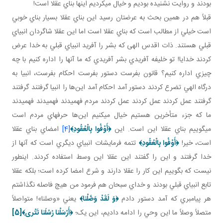
بودند و روايت نشنيده بوديم و خيال مي کرديم اينها بناي عقلا است!
قبلاً هم در همين بحث به عرضتان رسيد اين بناي عقلا بسيار بناي خوبي
است خيلي از مطالب است که بناي عقلا است اما اين عقلا شاگردان انبياي
قبلي هستند. ذات اقدس الهی که بشر را آفريد انبياي قبلي به خدا عرض
کردند خدايا! تو خليفه آفريدي بشر آفريدي که ما آنها را اداره کنيم با چه
چيزي اداره کنيم؟ قانون بفرست دستور بفرست احکام بفرست، انبيا به
درگاه الهي تضرع کردند دستور آمد احکام آمد اين‌ها را انبيا گرفتند گرفتند
گرفتند عمل کردند عمل کردند عمل کردند مردم فهميدند فهميدند فهميدند
ما که جزء متأخرين هستيم خيال مي کنيم اين‌ها حرف هاي مردم است
مي گوييم بناي عقلا اين است. اين
﴿
أَوْفُوا بِالْعُقُودِ
﴾
[4]
امضاي بناي عقلا
است، خير!
﴿
أَوْفُوا بِالْعُقُودِ
﴾
تتمه فرمايشات انبياي ديگري است که آنها از
خدا گرفتند و اين را گفتند اين عقلا اين وسط استفاده کردند. اين طور
نيست که بگوييم اين کار را عقلا دارند و شرع امضا کرده است؛ بلکه عقلا
تابع انبياي قبلي بودند و خداي سبحان هم فرمود من هيچ فاصله نگذاشتم
هر پيامبري که آمد دستور دادم
﴿وَ لَقَدْ وَصَّلْنا﴾
يعني «وصلنا»! متواصلاً
متصلاً وصلاً ما اين وحي را ادامه داديم، اين يک؛
﴿أَرْسَلْنا رُسُلَنا تَتْری﴾
[5]