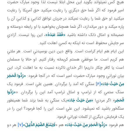
هيچ کس نمي تواند بگويد اين محل ابتلا نيست لذا وجود مبارک حضرت
امير فرمود که اگر شما حق ديگري را رعايت مي کنيد حق آمريکا را رعايت
مي کنيد او حق شما را رعايت نمي کند در جريان توافق کذايي و کذايي آن را
پاره مي کند و دور مي اندازد، اگر شما همچنان بخواهيد با او رابطه دوستانه و
صميمانه و امثال ذلک داشته باشيد
«فَقَدْ عَبَدَهُ‏»
، اين روا نيست. آزادي
سر جايش محفوظ است نه اينکه به کسي اهانت کنيد.
اين ايام هم ايام کرامت است. واقع دين دين بوسيدني است. هر ملتي
هم کريم است. ما موظفي هستم کريمانه رفتار کنيم. او حالا يا مسلمان
است يا کافر چکار داريم! اگر خداي ناکرده نسبت به ما اهانت کرد، اين
بيان نوراني وجود مبارک حضرت امير است که در آنجا فرمود:
«رُدُّوا الْحَجَرَ
مِنْ حَيْثُ جَاءَ»
[6]
سنگي که آمد را برگردان. همين علي است. فرمود يک
سنگ ستمي که از ترامپ و امثال ترامپ آمد اين را برگردان. «
«رُدُّوا
الْحَجَر
» اگر مردي!
«
مِنْ حَيْثُ جَاءَ»
يک سنگي به شما بزند شما همين طور
سنگ خور باشيد که نمي شود. اين علي است. اين را کجا فرمود؟ اين را در
يک فرمايش ديگري از کلمات نوراني فرمود.
هم فرمود
«رُدُّوا الْحَجَرَ مِنْ حَيْثُ جَاءَ»
هم «
لَايَمْنَعُ الضَّيْمَ الذَّلِيلُ‏»
[7]
هر دو