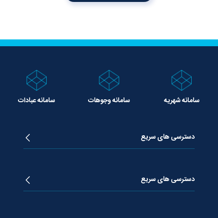
سامانه شهریه
سامانه وجوهات
سامانه عبادات
دسترسی های سریع
زندگینامه آیت الله جوادی آملی
دروس تفسیر معظم له
دسترسی های سریع
دروس اخلاق معظم له
دروس فقه معظم له
پژوهشگاه علـوم وحیــانی معارج
استفتائات معظم له
پایگاه اطلاع رسانی اسراء