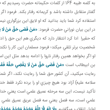
به کلمه طيبه 164 از کلمات حکيمانه حضرت رسيديم که فرمود:
گفتار متقابل داشته باشد و کريمانه رفتار بکند. فرمود 
استفاده کرد شما بايد بدانيد که او لايق اين بزرگواري ني
در اين بيان نوراني حضرت فرمود:
«مَنْ قَضَى حَقَّ مَنْ لَا يَقْض
که حقيرا ادا کرد انتظار دارد که ديگري هم اين حق را اد
شخصيت برتر تلقي مي کند؛ فرمود مسلمان اين کار را نکند؛
او اگر بخواهد همين رفتار ناروا را ادامه بدهد مثل اين 
بن ابيطالب است
«مَنْ قَضَى حَقَّ مَنْ لَا يَقْضِي حَقَّهُ فَقَدْ [ع
رعايت مي کنيد، آن کشور حق شما را رعايت نکند، اگر شما
سلامه عليه) آزاد بود هيچ چيزي او را برده نکرد فقط خدا
تأکيد نيست، اين سه مرحله عميق علمي است يعني خدا و
علمي است، سه فصل يعني سه فصل عريق عميق علمي 
اوايل انقلاب مي گفتيم
«
لَا إِلَهَ إِلَّا اللَّهُ وَحْدَهُ وَحْدَهُ‏ وَحْدَهُ‏
»