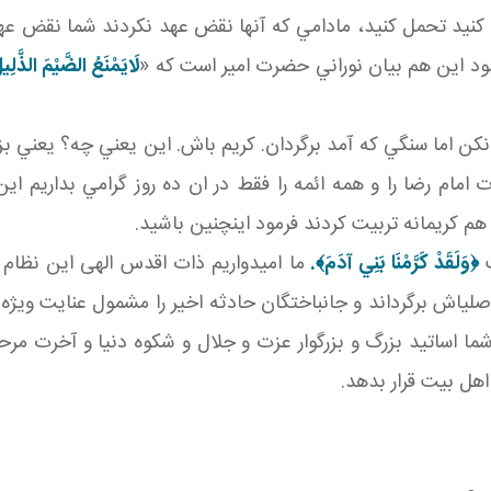
مال کنيد تحمل کنيد، مادامي که آنها نقض عهد نکردند شما نقض عه
فرمود اين هم بيان نوراني حضرت امير است که «
لَايَمْنَعُ الضَّيْمَ الذَّلِ
کن اما سنگي که آمد برگردان. کريم باش. اين يعني چه؟ يعني بزر
رت امام رضا را و همه ائمه را فقط در ان ده روز گرامي بداريم ا
م کريمانه تربيت کردند فرمود اين چنين باشيد.
ت
﴿
وَلَقَدْ كَرَّمْنَا بَنِي آدَمَ
﴾.
ما اميدواريم ذات اقدس الهی اين نظام 
صلي اش برگرداند و جانباختگان حادثه اخير را مشمول عنايت وي
شما اساتيد بزرگ و بزرگوار عزت و جلال و شکوه دنيا و آخرت مرحمت
هل بيت قرار بدهد.