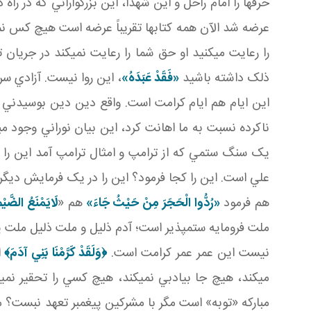
حرف ها را امام راحل و اين شهدا، اين بزرگواراني که در
عرضه شد الآن همه کتاب ها تقريباً عرضه است هيچ کس نمي
را رعايت مي کنيد او حق شما را رعايت نمي کند در جريان ت
ذلک داشته باشيد
«فَقَدْ عَبَدَهُ‏»
، اين روا نيست. آزادي س
اين ايام هم ايام کرامت است. واقع دين دين بوسيدني اس
ناکرده نسبت به ما اهانت کرد، اين بيان نوراني وجود م
يک سنگ ستمي که از ترامپ و امثال ترامپ آمد اين را ب
علي است. اين را کجا فرمود؟ اين را در يک فرمايش ديگري
هم فرمود
«رُدُّوا الْحَجَرَ مِنْ حَيْثُ جَاءَ»
هم «
لَايَمْنَعُ الضَّيْم
ملت فرومايه ستم پذير است؛ آدم ذليل و ملت ذليل ملت 
نيست اين عمر عمر کرامت است.
﴿
وَلَقَدْ كَرَّمْنَا بَنِي آدَمَ
﴾
ا
مي کند، هيچ جا بي ادبي نمي کند، هيچ کسي را تحقير نم
مبارکه «توبه» است مگر با مشرکين پيغمبر تعهد نبست؟ مگر