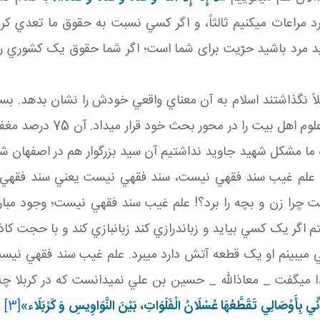
 مراعات مي کنيم ثالثاً، و اگر کسي نسبت به حقوق ما تعدي کرد
باشيد مرد باشيد حرّيت برای شما است؛ اگر شما حقوق يک کشوري را 
صلاً نگذاشتند اسلام به آن معناي واقعي خودش را نشان بدهد. بسي
بارها به عرضتان رسانديم که 
ما مشکل شهيد جاويد نداشتيم آن سيد بزرگوار هم در اصفهان شهي
 يک؛ علم غيب سند فقهي نيست، سند فقهي نيست يعني سند فقه
نست چرا زن و بچه را برد؟! علم غيب سند فقهي نيست؛ وجود مبار
يک کسي بيايد و زبان درازي کند زبان بازي کند و با حجت کاذب
لي مي بينم او يک قطعه آتش دارد مي برد. علم غيب سند فقهي ني
ا مي گفت _ معاذالله _ حسين بن علي نمي دانست که در کربلا چه 
نِّي بِأَوْصَالِي تَقَطَّعُهَا عُسْلَانُ الْفَلَوَاتِ، بَيْنَ النَّوَاوِيسِ وَ كَرْبَلَاء»
[3]
م