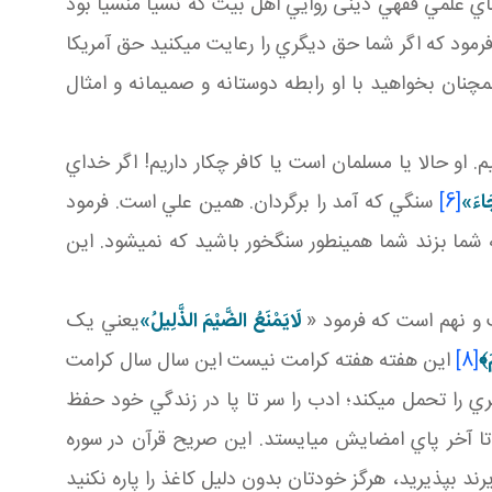
 هاي علمي فقهي دينی روايي اهل بيت که نسيا منسيا بود
رمود که اگر شما حق ديگري را رعايت مي کنيد حق آمريکا
 همچنان بخواهيد با او رابطه دوستانه و صميمانه و امثال
او حالا يا مسلمان است يا کافر چکار داريم! اگر خداي
َاءَ»
[6]
سنگي که آمد را برگردان. همين علي است. فرمود
ما بزند شما همين طور سنگ خور باشيد که نمي شود. اين
ت و نهم است که فرمود «
لَايَمْنَعُ الضَّيْمَ الذَّلِيلُ‏»
يعني يک
﴾
[8]
اين هفته هفته کرامت نيست اين سال سال کرامت
 را تحمل مي کند؛ ادب را سر تا پا در زندگي خود حفظ
 تا آخر پاي امضايش مي ايستد. اين صريح قرآن در سوره
ند بپذيريد، هرگز خودتان بدون دليل کاغذ را پاره نکنيد