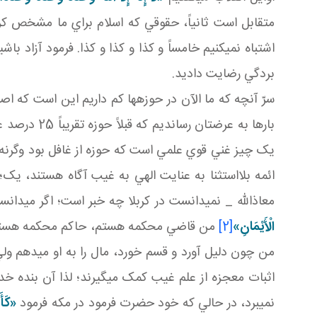
متقابل است ثانياً، حقوقي که اسلام براي ما مشخص کرد
اشتباه نمي کنيم خامساً و کذا و کذا و کذا. فرمود آزاد 
بردگي رضايت داديد.
سرّ آنچه که ما الآن در حوزه ها کم داريم اين است که ا
يک چيز غني قوي علمي است که حوزه از غافل بود وگرنه 
ائمه بلااستثنا به عنايت الهي به غيب آگاه هستند،
معاذالله _ نمي دانست در کربلا چه خبر است؛ اگر مي دا
الْأَيْمَانِ»
[2]
من قاضي محکمه هستم، حاکم محکمه هستم اگر 
من چون دليل آورد و قسم خورد، مال را به او مي دهم و
اثبات معجزه از علم غيب کمک مي گيرند؛ لذا آن بنده خد
نمي برد، در حالي که خود حضرت فرمود در مکه فرمود
«كَأَ