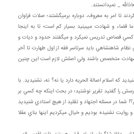
ذالله _ نمي دانستند.
ت شروع مي کردند تا امر به معروف، دوباره برمي گشتند؛ صلات فراوان
قضاء و شهادت مي بينيد بسيار کم است؛ تا به اينجا
د، کسي قصاص تدريس نمي کرد و مي گفتند حدود و ديات و
ي نظام شاهنشاهي بايد سرتاسر فقه از اول طهارت تا آخر
ر شهادت متخصص باشند ولي اصلش لازم است اين چنين
د که اسلام اصالة الحريه دارد يا نه؟ نه، نشنيديد. با
رسش را گفتيد تقرير نوشتيد؛ در بحث اينکه چه کسي بر
 شما در مسئله اجتهاد و تقليد از هيچ استادي شنيديد
روايت نشنيده بوديم و خيال مي کرديم اينها بناي عقلا