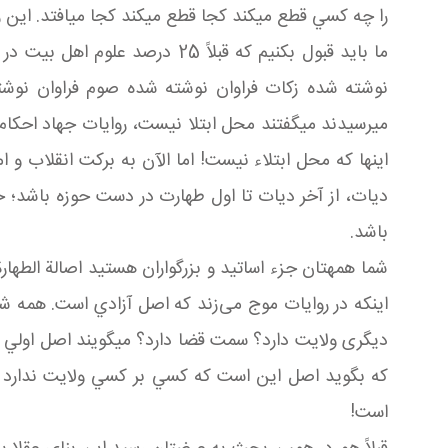
را چه کسي قطع مي کند کجا قطع مي کند کجا مي افتد. اين را
ما بايد قبول بکنيم که قبلاً 25
نوشته شده زکات فراوان نوشته شده صوم فراوان نوشته
مي رسيدند مي گفتند محل ابتلا نيست، روايات جهاد احکا
اينها که محل ابتلاء نيست! اما الآن به برکت انقلاب و 
ديات، از آخر ديات تا اول طهارت در دست حوزه باشد
باشد.
شما همه تان جزء اساتيد و بزرگواران هستيد اصالة الطها
اينکه در روايات موج می‌زند که اصل آزادي است. همه ش
ديگری ولايت دارد؟ سمت قضا دارد؟ مي گويند اصل اولي 
که بگويد اصل اين است که کسي بر کسي ولايت ندارد به ف
است!