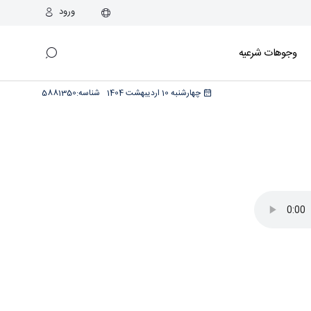
ورود
وجوهات شرعیه
چهارشنبه 10 اردیبهشت 1404
شناسه:
5881350