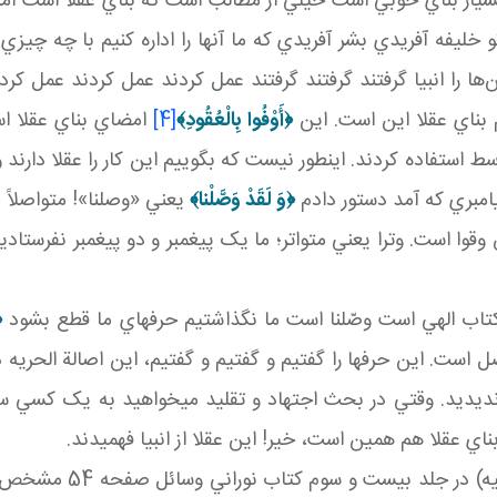
سيار بناي خوبي است خيلي از مطالب است که بناي عقلا است اما
تو خليفه آفريدي بشر آفريدي که ما آنها را اداره کنيم با چه چي
ين‌ها را انبيا گرفتند گرفتند گرفتند عمل کردند عمل کردند عمل ک
 بناي عقلا اين است. اين
﴿
أَوْفُوا بِالْعُقُودِ
﴾
[4]
امضاي بناي عقلا ا
سط استفاده کردند. اين طور نيست که بگوييم اين کار را عقلا دارند
مبري که آمد دستور دادم
﴿وَ لَقَدْ وَصَّلْنا﴾
يعني «وصلنا»! متواصلاً م
کتاب الهي است وصّلنا است ما نگذاشتيم حرف هاي ما قطع بشود
﴿
ست. اين حرف ها را گفتيم و گفتيم و گفتيم، اين اصالة الحريه در 
 را نديديد. وقتي در بحث اجتهاد و تقليد مي خواهيد به يک کسي
 عقلا هم همين است، خير! اين عقلا از انبيا فهميدند.
ببينيد يک چيزي را وجو