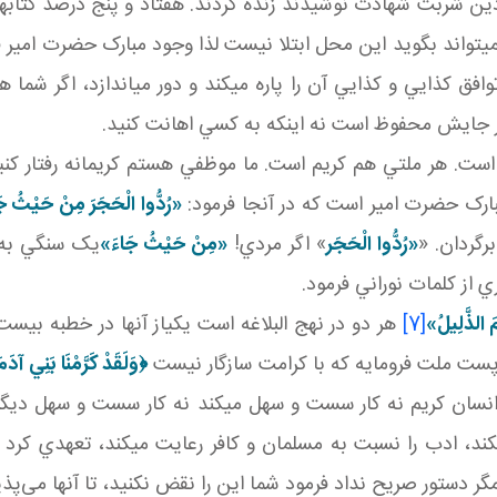
 راه دين شربت شهادت نوشيدند زنده کردند. هفتاد و پنج درصد کتاب
 تواند بگويد اين محل ابتلا نيست لذا وجود مبارک حضرت امير ف
وافق کذايي و کذايي آن را پاره مي کند و دور مي اندازد، اگر شما
ر جايش محفوظ است نه اينکه به کسي اهانت کنيد.
ت. هر ملتي هم کريم است. ما موظفي هستم کريمانه رفتار کنيم. 
بارک حضرت امير است که در آنجا فرمود:
«رُدُّوا الْحَجَرَ مِنْ حَيْثُ ج
رگردان. «
«رُدُّوا الْحَجَر
» اگر مردي!
«
مِنْ حَيْثُ جَاءَ»
يک سنگي به ش
 از کلمات نوراني فرمود.
َ الذَّلِيلُ‏»
[7]
هر دو در نهج البلاغه است يکي از آنها در خطبه بيس
پست ملت فرومايه که با کرامت سازگار نيست
﴿
وَلَقَدْ كَرَّمْنَا بَنِي آدَمَ
نسان کريم نه کار سست و سهل مي کند نه کار سست و سهل ديگري
ي کند، ادب را نسبت به مسلمان و کافر رعايت مي کند، تعهدي کرد
 دستور صريح نداد فرمود شما اين را نقض نکنيد، تا آنها می‌پذير