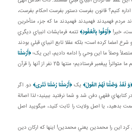
 اين عقلا شاگردان انبياي قبلي هستند. ذات اقدس الهی
زي اداره کنيم؟ قانون بفرست دستور بفرست احکام بفرست،
ردند مردم فهميدند فهميدند فهميدند ما که جزء متأخرين
ست، خير!
﴿
أَوْفُوا بِالْعُقُودِ
﴾
تتمه فرمايشات انبياي ديگري
 و شرع امضا کرده است؛ بلکه عقلا تابع انبياي قبلي بودند
تصلاً وصلاً ما اين وحي را ادامه داديم، اين يک؛
﴿أَرْسَلْنا
اين تترا اصلش وترا بود مثل تقوا اصلش وقوا است. وترا يعني متواتر؛ ما يک پيغمبر و دو پيغمبر نفرستاديم ما متواتراً پيغمبر فرستاديم؛ منتها 25 نفر از آنها را قرآن
وَ لَقَدْ وَصَّلْنا لَهُمُ القَولَ﴾
يک
﴿أَرْسَلْنا رُسُلَنا تَتْری﴾
دو. اگر
کتاب هاي فقهي دفن شد و شما نرفتيد ببينيد؛ لذا اصالة
 سمت بدهيد، يا اصل ولايت را ثابت کنيد، مي گوييد اصل
د مبارک امام صادق(سلام الله عليه) در جلد بيست و سوم کتاب نوراني وسائل صفحه 54 مشخص کرد اين را محمدين يعني محمدين! اينها که ارکان دين