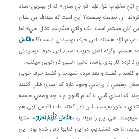
ِ مَحْبُوبٍ عَنْ عَبْدِ اللَّهِ بْنِ سِنَانٍ» که از بهترين اسناد
کردند. آن حديث چيست؟ اين است که عبدالله بن سنان
ن کان مستمر است. يک وقتي مي گوييم «قال علي» اما
»
مردم آزاد هستند. اين حرف بوسيدني نيست؟!
«النَّاسُ
ه هستم، وگرنه اصل حرّيت است. اين حرف بوسيدني
 ناکرده کار بدي باشد، نخير، خيلي کار خوبي مي کنيم.
د و گفتند و گفتند و بعد مردم شنيدند و گفتند حرف خوبي
بخش وسيعي از رواياتي وجود دارد که انبياي قبلي گفتند
گويند که انبياي قبلي با کدام قانون و با چه وضعي جامعه
فرستادي دستور بفرست، اين قدر گفتند ذات اقدس الهی هم
 فهمند. علي اين را فرياد زد
«النَّاسُ كُلُّهُمْ أَحْرَارٌ»
، منتها
نيديد، ما هم نشنيديم، در اين کتاب ها دفن شده بود؛ اين