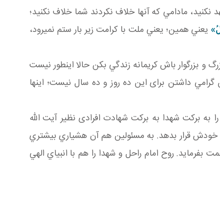
د نکنيد، مادامي که آنها خلاف نکردند شما خلاف نکنيد؛
يلُ‏»
يعني همين؛ يعني ملت با کرامت زير بار ستم نمي رود،
گ و بزرگوار باش کريمانه زندگي بکن حالا اين طور نيست
ين گرامي داشتن برای اين ده روز و ده سال نيست؛ اينها
را به برکت شهدا به برکت شهادت افرادی نظير آيت الله
ژه خودش قرار بدهد. به مسئولين هم آن هشياري بيشتري
 بفرمايد. روح امام راحل و شهدا را هم با انبياي الهي