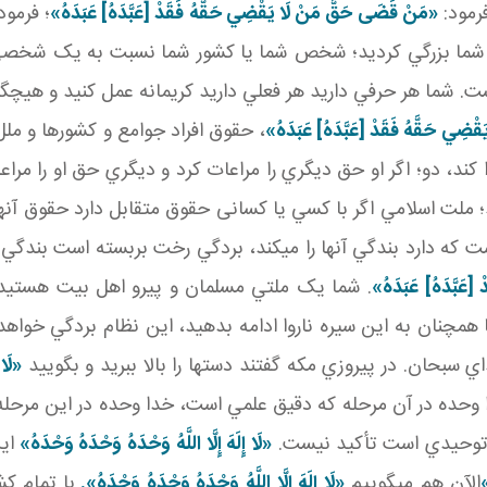
«مَنْ قَضَى حَقَّ مَنْ لَا يَقْضِي حَقَّهُ فَقَدْ [عَبَّدَهُ‏] عَبَدَهُ‏»
؛ فرمود
اگر شما بزرگي کرديد؛ شخص شما يا کشور شما نسبت به يک شخصي ي
ست. شما هر حرفي داريد هر فعلي داريد کريمانه عمل کنيد و هيچ گاه
ِي حَقَّهُ فَقَدْ [عَبَّدَهُ‏] عَبَدَهُ‏»
، حقوق افراد جوامع و کشورها و مل
ا کند، دو؛ اگر او حق ديگري را مراعات کرد و ديگري حق او را مرا
 ملت اسلامي اگر با کسي يا کسانی حقوق متقابل دارد حقوق آنها را
است که دارد بندگي آنها را مي کند، بردگي رخت بربسته است بندگي 
َبَّدَهُ‏] عَبَدَهُ‏»
. شما يک ملتي مسلمان و پيرو اهل بيت هستيد، ب
 همچنان به اين سيره ناروا ادامه بدهيد، اين نظام بردگي خواهد
ي سبحان. در پيروزي مکه گفتند دستها را بالا ببريد و بگوييد
«
لَا
حده در آن مرحله که دقيق علمي است، خدا وحده در اين مرحله
توحيدي است تأکيد نيست.
«
لَا إِلَهَ إِلَّا اللَّهُ وَحْدَهُ وَحْدَهُ‏ وَحْدَهُ‏
»
اي
الآن هم مي گوييم
«
لَا إِلَهَ إِلَّا اللَّهُ وَحْدَهُ وَحْدَهُ‏ وَحْدَهُ‏
».
با تمام کش