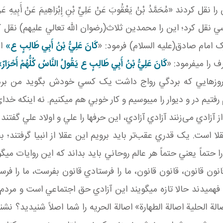
حَمَّدُ بْنُ يَعْقُوبَ عَنْ عَلِيِّ بْنِ إِبْرَاهِيمَ عَنْ أَبِيهِ عَنِ ابْن
نقل کرد؛ اين را محمدين ثلاث(رضوان الله تعالي عليهم) نقل 
مبارک امام صادق(عليه السلام) فرمود: «
كَانَ عَلِيُّ بْنُ أَبِي طَالِبٍ ع»
اي
ف را مي فرمود: «
كَانَ عَلِيُّ بْنُ أَبِي طَالِبٍ ع يَقُولُ النَّاسُ كُلُّهُمْ أَحْرَارٌ
روزهايي که بردگي رواج داشت يک کسي خودش بگويد من برد
يم در و ديوار را مي بوسيم و کار خوبي هم مي کنيم. نه اينکه خداي
آزادي می‌زنند آزادي آزادي، اين حرف ها را علي و اولاد علي گفتن
ا است. يک قدري عقب‌تر بايد برويم اين عقلا از انبيا گرفتند؛ 
ا حتماً يعني حتماً هر عالم روحاني بايد بداند که اين روايات مي 
 قانون قانون، قانون قانون، ما را فرستادي قانون بفرست، ما را 
يدند حالا تازه مي گويند اين آزادي حق اجتماعي است و مردم مي
صالة الحلية اصالة الطهارة» اصالة الحريه را شما اصلاً شنيديد؟ نش