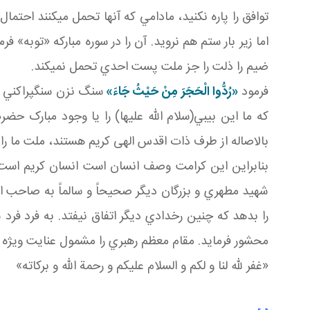
توافق را پاره نکنيد، مادامي که آنها تحمل مي کنند احت
اما زير بار ستم هم نرويد. آن را در سوره مبارکه «توبه» 
ضيم را ذلت را جز ملت پست احدي تحمل نمي کند.
فرمود
«رُدُّوا الْحَجَرَ مِنْ حَيْثُ جَاءَ»
سنگ نزن سنگ پراکني ن
که ما اين بي بي(سلام الله عليها) را يا وجود مبارک حض
بالاصاله از طرف ذات اقدس الهی کريم هستند، ملت ما را ه
بنابراين اين کرامت وصف انسان است انسان کريم اس
شهيد مطهري و بزرگان ديگر صحيحاً و سالماً به صاحب ا
را بدهد که چنين رخدادي ديگر اتفاق نيفتد. به فرد فرد 
محشور فرمايد. مقام معظم رهبري را مشمول عنايت ويژه ا
«غفر لله لنا و لکم و السلام عليکم و رحمة الله و برکاته»