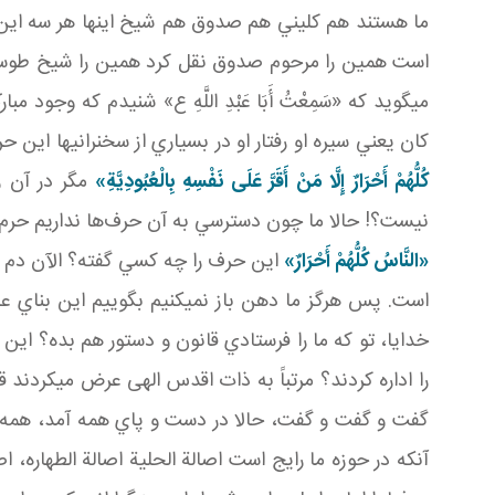
ما هستند هم کليني هم صدوق هم شيخ اينها هر سه اين را نقل کردند «مُ
است همين را مرحوم صدوق نقل کرد همين را شيخ طوسي 
مي گويد که «سَمِعْتُ أَبَا عَبْدِ اللَّهِ ع» شنيدم که وجود 
کان يعني سيره او رفتار او در بسياري از سخنراني ها اين حر
كُلُّهُمْ أَحْرَارٌ
إِلَّا مَنْ أَقَرَّ عَلَى نَفْسِهِ بِالْعُبُودِيَّةِ»
مگر در آن 
نيست؟! حالا ما چون دسترسي به آن‌ حرف‌ها نداريم حرم رفت
«النَّاسُ كُلُّهُمْ أَحْرَارٌ»
اين حرف را چه کسي گفته؟ الآن دم از 
است. پس هرگز ما دهن باز نمي کنيم بگوييم اين بناي عقل
خدايا، تو که ما را فرستادي قانون و دستور هم بده؟ اين ر
را اداره کردند؟ مرتباً به ذات اقدس الهی عرض مي کردند
گفت و گفت و گفت، حالا در دست و پاي همه آمد، همه فهم
آنکه در حوزه ما رايج است اصالة الحلية اصالة الطهاره، ا