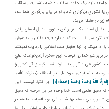
 جامعه بايد يک حقوق متقابل داشته باشد رفتار متقابل
ا کشوري بزرگواري کرد و او در برابر بزرگواري شما سوء
 زير بار سلطه نرويد.
ل متقابل است، يک؛ برابر اين حقوق متقابل انسان وقتی
عات نکرد مثل آن است که او دارد طرف مقابل را به عنوان
 ادا مي کند و آنها حقوق ملت اسلامي را رعايت نمي کنند
در برابر غير خدا روا نيست. اين سخن آزادي خواهانه علي
ا کشورهاي ديگر رابطه دارد، شما اگر حق آن کشور را
 بود نه نظام آزادي. خود علي بن ابيطالب(صلوات الله و
 إِلَهَ إِلَّا اللَّهُ وَحْدَهُ وَحْدَهُ‏ وَحْدَهُ‏
»
[1]
؛اين تکرار نيست، اين
 که دقيق علمي است، خدا وحده در اين مرحله که دقيق
ن شعار رسمي مسلمان ها شد تا الي يوم القيامه. ما هم در
ورهاي اسلامي و غير اسلامي رابطه داريم اولاً، رابطه ما