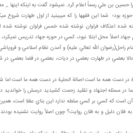
 حسين بن علي رسماً اعلام کرد. نمي شود گفت به اينکه اينها _ معا
 درصد علوم اهل بيت در حوزه بود؛ شما اين فقه ها را که مي بينيد از اول طهار
 شده اعتکاف فراوان نوشته شده خمس فراوان نوشته شده اما 
م جهاد اصلاً محل ابتلا نبود، کسي در حوزه جهاد تدريس نمي کر
امام راحل(رضوان الله تعالي عليه) و آمدن نظام اسلامي و فروپاش
؛ حالا بعضي در طهارت بعضي در ديات، بعضي در قضا بعضي د
رة در دست همه ما است اصالة الحلية در دست همه ما است اما شنيدي
ما در مسئله اجتهاد و تقليد زحمت کشيديد درسش را خوانديد د
آن است که کسي بر کسي سلطه ندارد اين بناي عقلا است، همين؟!
لان دليل و به فلان روايت؟ چون اصلاً روايت نشنيده بودند و 