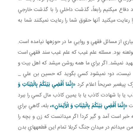
 دفاع مي کنيم رابعاً، گذشت داخلي را با گذشت خارجي
رعايت مي کنيد آنها حقوق شما را رعايت نمي کنند شما به
اري از مسائل فقهي و روايي ما در حوزه ها نيامده است.
قبلاً حوزه تقريباً 25 درصد علوم اهل بيت را در محور بحث خود قرار مي داد. آن 75 درصد مغفول عنه بود. مسئله علم غيب که علم غيب سند فقهي است
د نمي شد. اگر براي ما همه روشن مي شد که اهل بيت و
ي نيست، دو؛ نمي شود کسي بگويد که حسين بن علي _
ک پيغمبر صريحاً اعلام کرد
«إِنَّمَا أَقْضِي‏ بَيْنَكُمْ بِالْبَيِّنَاتِ وَ
 يا با شهادت کاذب يا با يمين کاذب مال کسي را ببرد
ست
«إِنَّمَا أَقْضِي‏ بَيْنَكُمْ بِالْبَيِّنَاتِ وَ الْأَيْمَانِ»،
بله،
گاهي براي
خبر است آمد و گير کرد! اگر مي دانست که زن و بچه را
ن مي دانم در ميدان جنگ کربلا تمام اين قطعه هاي بدن