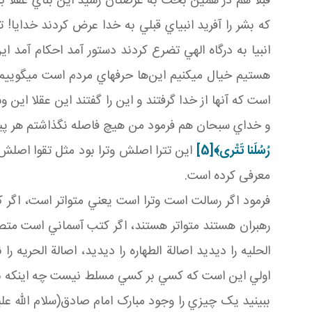
قبلاً هم در همين بحث به عرضتان رسيد اين بناي عقلا ب
که بشر را آفريد انبياي قبلي به خدا عرض کردند خدايا! 
انبيا به درگاه الهي تضرع کردند دستور آمد احکام آمد ا
هستيم خيال مي کنيم اين‌ها حرف هاي مردم است مي گوييم
است که آنها از خدا گرفتند و اين را گفتند اين عقلا اين و
و خداي سبحان هم فرمود من هيچ فاصله نگذاشتم هر پيا
رُسُلَنا تَتْری﴾
[5]
معرفی کرده است.
فرمود اگر رسالت است وترا است يعني متواتر است، اگر 
رهبران هستند متواتر هستند، اگر کتب آسماني است متصل ا
الحليه را ديديد اصالة الطهاره را ديديد، اصالة الحريه
اولي اين است که کسي بر کسي مسلط نيست چه اينکه بناي