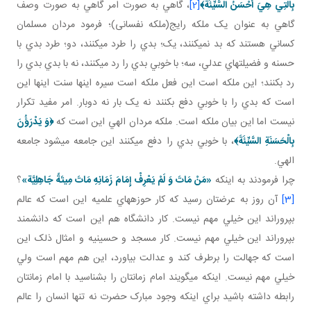
بِالَّتِي هِيَ أَحْسَنُ السَّيِّئَةَ
﴾
[2]
، گاهي به صورت امر گاهي به صورت وصف
گاهي به عنوان يک ملکه رايج(ملکه نفسانی)؛ فرمود مردان مسلمان
کساني هستند که بد نمي کنند، يک؛ بدي را طرد مي کنند، دو؛ طرد بدي با
حسنه و فضيلت هاي عدلي، سه؛ با خوبي بدي را رد مي کنند، نه با بدي بدي را
رد بکنند؛ اين ملکه است اين فعل ملکه است سيره اينها سنت اينها اين
است که بدي را با خوبي دفع بکنند نه يک بار نه دوبار. امر مفيد تکرار
نيست اما اين بيان ملکه است. ملکه مردان الهي اين است که
﴿وَ يَدْرَؤُنَ
بِالْحَسَنَةِ السَّيِّئَةَ﴾
، با خوبي بدي را دفع مي کنند اين جامعه مي شود جامعه
الهي.
چرا فرمودند به اينکه
«مَنْ مَاتَ وَ لَمْ يَعْرِفْ إِمَامَ زَمَانِهِ مَاتَ مِيتَةً جَاهِلِيَّة»
؟
[3]
آن روز به عرضتان رسيد که کار حوزه هاي علميه اين است که عالم
بپروراند اين خيلي مهم نيست. کار دانشگاه هم اين است که دانشمند
بپروراند اين خيلي مهم نيست. کار مسجد و حسينيه و امثال ذلک اين
است که جهالت را برطرف کند و عدالت بياورد، اين هم مهم است ولي
خيلي مهم نيست. اينکه مي گويند امام زمانتان را بشناسيد با امام زمانتان
رابطه داشته باشيد براي اينکه وجود مبارک حضرت نه تنها انسان را عالم