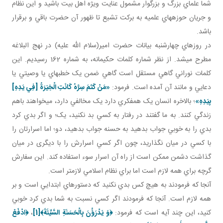
شما علماي بزرگ و بزرگوار مشمول عنايت ويژه اهل بيت باشيد و اين نظام
و جريان حوزه هاي علميه به برکت تشيع تا ظهور آن حضرت باقي و برقرار
باشد.
در روز هاي چهارشنبه بيانات حضرت امير(سلام الله عليه) در نهج البلاغه
مطرح مي شد. از نظر شماره کلمات حکيمانه، به شماره 162 رسيديم. اين
کلمات نوراني گاهي مستقل است گاهي ضمن يک خطبه اي يا وصيتي يا
دعايي و مانند آن آمده است. فرمود:
«مَنْ كَتَمَ سِرَّهُ كَانَتِ الْخِيَرَةُ [فِي يَدِهِ‏]
بِيَدِهِ‏»
؛ بالاخره انسان يک همفکري دارد يک مخالفي دارد، مي خواهند باهم
زندگي کنند. به ما گفتند در رفتار به کسي بد نکنيد، يک؛ و اگر بدي کرد
بدي را به خوبي جواب بدهيد به حسنه جواب بدهيد، دو؛ اما اسرارتان را
با کسي در ميان نگذاريد، چون اگر کسي اسرارش را با ديگری در ميان
گذاشت دشمن ممکن است از راه آن اسرار سوء استفاده کند. اين سفارش
گرچه براي همه لازم است اما براي نظام اسلامي لازم تر است.
آنجا که فرمودند به هيچ کس بدي نکنيد که دستورهاي ابتدايي است و بر
همه لازم است. آنجا که فرمودند اگر کسي نسبت به شما بدي کرد خوبي
کنيد، اين چند آيه است که فرمود:
﴿وَ يَدْرَؤُنَ بِالْحَسَنَةِ السَّيِّئَةَ﴾
[1]
،
﴿
ادْفَعْ