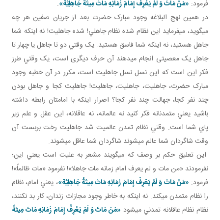
فرمود:
«مَنْ مَاتَ وَ لَمْ يَعْرِفْ إِمَامَ زَمَانِهِ مَاتَ مِيتَةً جَاهِلِيَّة»
.
در همين نهج البلاغه وجود مبارک حضرت بعد از جريان صفين هر چه
مي گويد، مي فرمايد اين نظام شده نظام جاهلي! شده جاهليت! نه اينکه شما
جاهل هستيد، نه اينکه شما فاسق هستيد. يک وقتي دو تا جاهل يا چهار تا
جاهل يک معصيتی انجام می­دهند آن حرف ديگری است، يک وقتي طرز
فکر اين است که اين نسل نسل جاهليت است، مکرر در آن خطبه وجود
مبارک حضرت، جاهليت، جاهليت، جاهليت! جاهليت کجا و جاهل بودن
چند نفر کجا، جهالت چند نفر کجا؟ اصرار اينکه با امامتان رابطه داشته
باشيد يعني متمدنانه فکر کنيد نه عالمانه، نه عاقلانه، اين عقل و علم زير
پاي شما است. وقتي نظام تمدن عالميت شد جاهليت رخت بربست آن
وقت شاگردان شما عالم مي شوند شاگردان شما عاقل مي شوند.
اين تعليق حکم بر وصف که مي گويند مشعر به عليت است يعني اين؛
نفرمودند «من مات و لم يعرف امام زمانه مات جاهلا»! نفرمود «مات ظالماً»!
فرمود:
«مَنْ مَاتَ وَ لَمْ يَعْرِفْ إِمَامَ زَمَانِهِ مَاتَ مِيتَةً جَاهِلِيَّة»
، يعني امام، نظام
را نظام متمدن مي کند. نه اينکه به خاطر وجود مجازات زندان، کار بد نکنند،
نظام نظام عاقلانه تمدني مي شود
«مَنْ مَاتَ وَ لَمْ يَعْرِفْ إِمَامَ زَمَانِهِ مَاتَ مِيتَةً