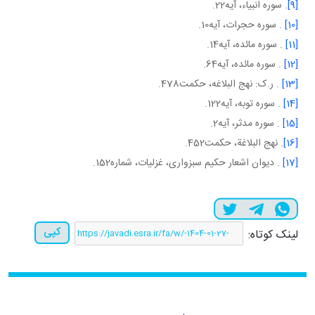
[9]
. سوره انبياء، آيه22.
[10]
. سوره حجرات، آيه10.
[11]
. سوره مائده، آيه14.
[12]
. سوره مائده، آيه64.
[13]
. ر.ک: نهج البلاغه، حکمت478.
[14]
. سوره توبه، آيه122.
[15]
. سوره مدثر، آيه2.
[16]
. نهج البلاغة، حکمت452.
[17]
. ديوان اشعار حکيم سبزواری، غزليات، شماره152.
کپی
لینک کوتاه: