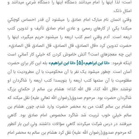
است؛ لذا اينها را امام مي دانند دستگاه اينها را دستگاه شرعي مي دانند و
امثال ذلک.
وقتي انسان نام مبارک امام صادق را مي شنود آن قدر احساس کوچکي
مي کند! يکي از کارهاي رسمي و عادي امام صادق تأليف و تدوين کتب
اربعه است. آدم وقتي اسم کتب اربعه را مي شنود حريم مي گيرد، اينها را
حضرت تدوين کرد «قال الصادق، قال الصادق، قال الصادق قال الصادق».
اين چه معجزه اي است؟ آتش خاموش کردن که خيلي کار آساني است
اينکه فرمود:
«انا ابن ابراهيم»
[5]
«انا ابن ابراهيم»
بله اين کار برای حضرت
آسان است. چطور می­شود يک نفر با آن محکوميت با آن مطروديت با آن
مظلوميت با آن ستم ها کتب اربعه را بنويسد! کتب اربعه را شاگردان او
نوشتند «قال الله کذا، قال الله کذا»؛ هشام بن سالم از حکماي بزرگ
شاگردان حضرت بود. مرحوم صدوق(رضوان الله تعالي عليه) نقل مي کند که
هشام بن سالم گفت من به محضر حضرت وارد شدم، چون هشام بن
سالم خيلي خوب تربيت شد شاگرد مخصوص امام صادق بود. گاهي
مي رفتند در درس شرکت مي کردند گاهي سؤالات داشتند ولي اين بار آن طور
که مرحوم صدوق(رضوان الله عليه) نقل کرد هشام بن سالم به محضر امام