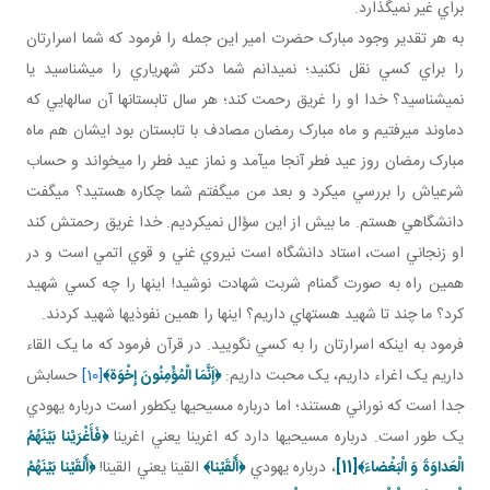
براي غير نمي گذارد.
به هر تقدير وجود مبارک حضرت امير اين جمله را فرمود که شما اسرارتان
را براي کسي نقل نکنيد؛ نمي دانم شما دکتر شهرياري را مي شناسيد يا
نمي شناسيد؟ خدا او را غريق رحمت کند؛ هر سال تابستان ها آن سال­هايي که
دماوند مي رفتيم و ماه مبارک رمضان مصادف با تابستان بود ايشان هم ماه
مبارک رمضان روز عيد فطر آنجا مي آمد و نماز عيد فطر را مي خواند و حساب
شرعي اش را بررسي مي کرد و بعد من مي گفتم شما چکاره هستيد؟ مي گفت
دانشگاهي هستم. ما بيش از اين سؤال نمي کرديم. خدا غريق رحمتش کند
او زنجاني است، استاد دانشگاه است نيروي غني و قوي اتمي است و در
همين راه به صورت گمنام شربت شهادت نوشيد! اينها را چه کسي شهيد
کرد؟ ما چند تا شهيد هسته اي داريم؟ اينها را همين نفوذي ها شهيد کردند.
فرمود به اينکه اسرارتان را به کسي نگوييد. در قرآن فرمود که ما يک القاء
داريم يک اغراء داريم، يک محبت داريم:
﴿
إَنَّمَا الْمُؤْمِنُونَ إِخْوَة
﴾
[10]
حسابش
جدا است که نوراني هستند؛ اما درباره مسيحي ها يک طور است درباره يهودي
يک طور است. درباره مسيحي ها دارد که اغرينا يعني اغرينا
﴿فَأَغْرَيْنا بَيْنَهُمُ
الْعَداوَةَ وَ الْبَغْضاءَ﴾
[11]
، درباره يهودي
﴿أَلْقَيْنا﴾
القينا يعني القينا!
﴿أَلْقَيْنا بَيْنَهُمُ