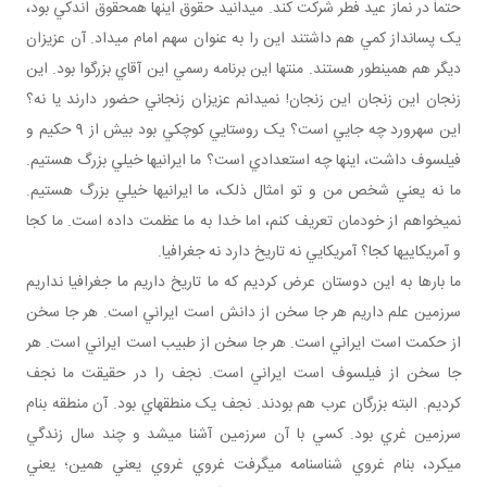
حتماً در نماز عيد فطر شرکت کند. مي دانيد حقوق اينها همحقوق اندکي بود،
يک پس انداز کمي هم داشتند اين را به عنوان سهم امام ­می­داد. آن عزيزان
ديگر هم همين طور هستند. منتها اين برنامه رسمي اين آقاي بزرگوا بود. اين
زنجان اين زنجان اين زنجان! نمي دانم عزيزان زنجاني حضور دارند يا نه؟
اين سهرورد چه جايي است؟ يک روستايي کوچکي بود بيش از 9 حکيم و
فيلسوف داشت، اينها چه استعدادي است؟ ما ايراني ها خيلي بزرگ هستيم.
ما نه يعني شخص من و تو امثال ذلک، ما ايراني ها خيلي بزرگ هستيم.
نمي خواهم از خودمان تعريف کنم، اما خدا به ما عظمت داده است. ما کجا
و آمريکايي ها کجا؟ آمريکايي نه تاريخ دارد نه جغرافيا.
ما بارها به اين دوستان عرض کرديم که ما تاريخ داريم ما جغرافيا نداريم
سرزمين علم داريم هر جا سخن از دانش است ايراني است. هر جا سخن
از حکمت است ايراني است. هر جا سخن از طبيب است ايراني است. هر
جا سخن از فيلسوف است ايراني است. نجف را در حقيقت ما نجف
کرديم. البته بزرگان عرب هم بودند. نجف يک منطقه اي بود. آن منطقه بنام
سرزمين غري بود. کسي با آن سرزمين آشنا مي شد و چند سال زندگي
مي کرد، بنام غروي شناسنامه مي گرفت غروي غروي يعني همين؛ يعني