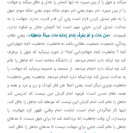
مي کند و جهل را از بين مي برد، نه تنها انسان را عادل و عاقل مي کند و جهالت
را از بين مي برد، امر سوم يعني امر سوم، ملکه سوم يعني ملکه سوم، جهل
را به علم تبديل کردن لازم است ولي آن قدر قدرت ندارد، جهالت را به
عدالت تبديل کردن خيلي مهم است اما آن چنان جلال و شکوه ندارد،
فرمودند:
«مَنْ مَاتَ وَ لَمْ يَعْرِفْ إِمَامَ زَمَانِهِ مَاتَ مِيتَةً جَاهِلِيَّة»
، يعني نظام،
زندگي، جمعيت، جمعيت عقلاني باشد نه جاهليت. جاهليت کجا، جهل زدايي
کجا ؟ جاهليت کجا، جهالت زدايي کجا؟ از حوزه برمي آيد که جهل را برطرف
کند چه اينکه دارد انجام می­دهد. از دانشگاه ساخته است که جاهل را عالم
کند چه اينکه دارد انجام می­دهد. از مسجد و حسينه برمي آيد که جهالت را
به عدالت تبديل کند چه اينکه دارد انجام می­دهد. جاهليت يعني جاهليت!
جاهليت چيزي ديگر است يعنی اصلاً طرز فکر کودک و زن و مرد و همه و
همه، نظام تمدن است؛ فرمود امام کارش اين نيست که تدريس کند
جاهل را عالم کند، امام کارش اين نيست که موعظه کند جاهل را عاقل کند،
اينها کار شاگردان امام است، امامت امام وقتي ظهور کرد جهاليت را
برمي دارد، آن وقت جاهليت که برداشته شد جا براي جهل نيست تا عده اي
جاهل را عالم کنند، جايي براي جهالت نيست تا عده اي جاهل را عاقل کنند.