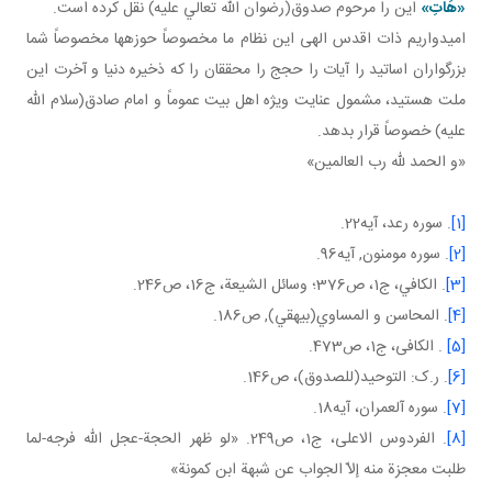
«هَاتِ»
اين را مرحوم صدوق(رضوان الله تعالي عليه) نقل کرده است.
اميدواريم ذات اقدس الهی اين نظام ما مخصوصاً حوزه ها مخصوصاً شما
بزرگواران اساتيد را آيات را حجج را محققان را که ذخيره دنيا و آخرت اين
ملت هستيد، مشمول عنايت ويژه اهل بيت عموماً و امام صادق(سلام الله
عليه) خصوصاً قرار بدهد.
«و الحمد لله رب العالمين»
[1]
. سوره رعد، آيه22.
[2]
. سوره مومنون, آيه96.
[3]
. الکافي، ج1، ص376؛ وسائل الشيعة، ج‏16، ص246.
[4]
. المحاسن و المساوي(بيهقي), ص186.
[5]
. الکافی، ج1، ص473.
[6]
. ر.ک: التوحيد(للصدوق)، ص146.
[7]
. سوره آل عمران، آيه18.
[8]
. الفردوس الاعلی، ج1، ص249. «لو ظهر الحجة-عجل اللّه فرجه-لما
طلبت معجزة منه إلاّ الجواب عن شبهة ابن كمونة»