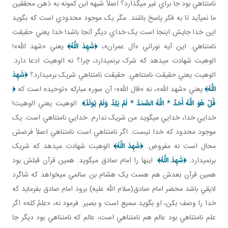
نامتناهي بود جا براي غير مي گذارد؟ اصلاً شبهه ابن کمونه به ذهن محققين
ما نمي آيد تا به فکر پاسخ باشند. مگر يک موجود محدودي است که بگويد
اين خدا جايش اينجا است يک خداي ديگر آنجا باشد! خدا يعني حقيقت
نامتناهي. اين آيه نوراني «آل عمران»،
﴿
شَهِدَ اللَّهُ
﴾
يعني «شهد الله»!
الوهيت شهادت مي دهد که شرک برنمي دارد، چرا؟ نه الوهيت ادعا دارد.
الوهيت يعني حقيقت نامتناهي. حقيقت نامتناهي شريک برمي دارد؟
﴿
شَهِدَ
اللَّهُ
﴾
يعني «شهد الله»، نه «قال الله»؛ آن سوره مبارکه «توحيد» است که
﴿
قُلْ هُوَ اللَّهُ أَحَدٌ
*
اللَّهُ الصَّمَدُ
*
لَمْ يَلِدْ وَلَمْ يُولَدْ
﴾
. الوهيت يعني الوهيت!
خدايي خدا، خدايي مي گويد من شريک ندارم. خدايي نامتناهي است. يک
موجود محدود که خدا نيست. اگر نامتناهي است نامتناهي اصلاً فرضش
محال است نه مفروض.
﴿
شَهِدَ اللَّهُ
﴾
الوهيت شهادت مي دهد که شريک
برنمي دارد.
﴿
شَهِدَ اللَّهُ
﴾
اينها را امام صادق مي گويد. همين قرآن قبلش بود
همين قرآن بعدش هم هست يک هشام بن سالمي مي خواهد که شاگرد
لايقي باشد محضر امام صادق(سلام الله عليه) برود امام صادق بفرمايد که
خدا را وصف بکن، او بگويد سميع است و بصير. فرمود نه، «علمٌ کله» اگر
علم نامتناهي بود عالم هم نامتناهي است، عالم که نامتناهي بود ديگر جا