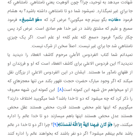
شهادت مي دهد به توحيد، چرا؟ چون الوهيت يعني نامتناهي. نامتناهي که
جا براي غير نمي گذارد. نمی­شود شما دو تا نامتناهي داشته باشيد؟ به هشام
فرمود
«هَاتِ»
بگو ببينم چه مي گويي؟ عرض کرد که
«هُوَ السَّمِيعُ»
فرمود
سميع و عليم که مشتق باشد در غير خدا هم صادق است. عرض کرد پس
چکار بکنم؟ فرمود «سمع کله علم کله» او علم است. اگر يک چيزي
نامتناهي شد جا براي غير نيست. اصلاً سخن از شرک نيست.
نمي دانم شما کتاب الفردوس الأعلي مرحوم کاشف الغطاء را ديديد يا
نديديد؟! اين فردوس الاعلي برای کاشف الغطاء است که او و فرزندان او
از فقهاي نام آور ما هستند. ايشان در اين الفردوس الاعلي از بزرگان نقل
مي کند که اگر وجود مبارک حضرت حجت ظهور بکند من تنها معجزه اي که
از او مي خواهم حل شبهه ابن کمونه است
[8]
. ابن کمونه اين شبهه معروف
را ذکر کرد که چه مي شود که دو تا خدا باشد؟ شما مي گوييد اختلاف دارند؟
مي گوييم که اينها علم محض هستند قدرت محض هستند عقل محض
هستند عدل محض هستند اينها باهم مي سازند دو تا خدا عالم را اداره
مي کنند، چرا
﴿
لَوْ كَانَ فِيهِمَا آلِهَةٌ إِلاّ اللَّهُ لَفَسَدَتَا
﴾
[9]
؟ چرا اگر دو تا خدا در عالم
باشد عالم بي نظم مي شود؟ اگر دو نفر باشند که بخواهند عالم را اداره کنند