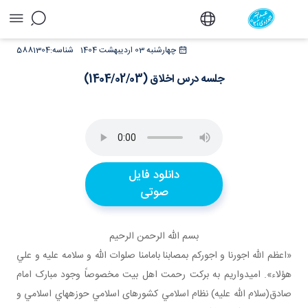
جلسه درس اخلاق (1404/02/03) - دفتر
چهارشنبه 03 اردیبهشت 1404
شناسه:
5881304
جلسه درس اخلاق (1404/02/03)
دانلود فایل
صوتی
بسم الله الرحمن الرحيم
«اعظم الله اجورنا و اجورکم بمصابنا بامامنا صلوات الله و سلامه عليه و علي
هؤلاء». اميدواريم به برکت رحمت اهل بيت مخصوصاً وجود مبارک امام
صادق(سلام الله عليه) نظام اسلامي کشورهای اسلامي حوزه هاي اسلامي و