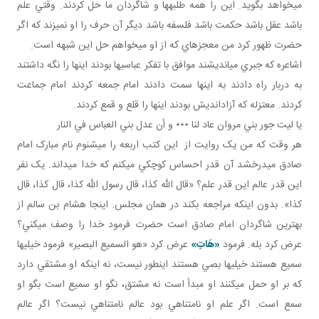
مي خواهد بگويد. اين را همه طلبه ها و شاگردان ما حل کردند. وقتي علم
باشد عقل باشد حکمت باشد فلسفه باشد ديگر آن حرف را او نمي زند که اگر
حضرت ظهور کرد من معجزه اي که از او مي خواهم حل اين شبهه است.
اشاعره که جبري مي انديشند موافق با تفکر عباسي ها بودند اينها را نگه داشتند
به دربار راه دادند به اينها سمت دادند امام جمعه کردند امام جماعت
کردند. معتزله که آزادانديش بودند اينها را قلع و قمع کردند.
يا ليت جور بني مروان عاد لنا ٭٭٭ و أن عدل بني العباس في النار
هر وقت که من يک روايت از اين کتب اربعه را مي شنوم نام مبارک امام
صادق مي درخشد آن قدر احساس کوچکي مي کنم که خدا مي داند. يک نفر
اين قدر عالم اين قدر علم؟ «قال الله کذا، قال رسول الله کذا، قال کذا، قال
کذا». بدون اينکه مراجعه بکند در همان مجلس. اينجا هشام بن سالم از
بهترين شاگردان امام صادق است حضرت فرمود خدا را وصف مي کني؟
عرض کرد بله. فرمود
«هَاتِ»
عرض کرد «هو السميع البصير» فرمود خيلي ها
سميع هستند خيلي ها بصي هستند اين طور نيست، نه اينکه او مشتقي دارد
که بر او حمل می­کنند او مبدأ است نه مشتق، نگو او سميع است بگو او
سمع است. اگر علم او نامتناهي بود عالم نامتناهي نيست؟ اگر عالم