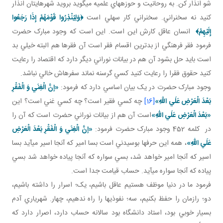
شو انذار کن. به روحانيت و حوزه هاي علميه مي گويد برويد شهرهايتان انذار
کنيد نه سخنراني. سخنراني کار سهلي است
﴿
وَلِيُنْذِرُوا قَوْمَهُمْ إِذَا رَجَعُوا
إِلَيْهِمْ
﴾
انسان عاقل کارش اين است. اين است که وجود مبارک حضرت
فرمود فقر فرهنگي از بدترين اقسام فقر است آن فقرها هم البته خيلي بد
است بايد حل بشود آن هم در بيانات نوراني ديگر دارد که اقتصاد را رعايت
کنيد حقوق فقرا را رعايت کنيد کسي گرسنه نماند سفره اش خالي نباشد.
وجود مبارک حضرت در يک بيان اساسي دارد که فرمود:
«إنَّ الْغِنَي وَ الْفَقْرِ
بَعْدَ الْعَرْضِ عَلَي اللهِ»
[16]
چه کسي فقير است؟ چه کسي غني است؟ اين
«بَعْدَ الْعَرْضِ عَلَي اللهِ»
است آن هم از بيانات نوراني حضرت است که آن را
در کلمه 452 وجود مبارک حضرت فرمود:
«إنَّ الْغِنَي وَ الْفَقْرِ بَعْدَ الْعَرْضِ
عَلَي اللهِ»
، همه اين حرف ها بوسيدني است بسا امير که آنجا اسير مي آيد بسا
اسير که آنجا امير خواهد شد، بسي سواره که آنجا پياده خواهد شد بسي
پياده که آنجا سواره مي آيد. حساب قيامت جدا است.
فرمود ما در دنيا موظف هستيم عاقل باشيم، يک؛ اسرار را داشته باشيم،
دو؛ رازمان را حفظ بکنيم، سه؛ نفوذي ها را راه ندهيم، چهار. شهرياري آدم
بسيار خوبي بود، استاد دانشگاه بود سالانه حساب دارد، اصرار دارد که