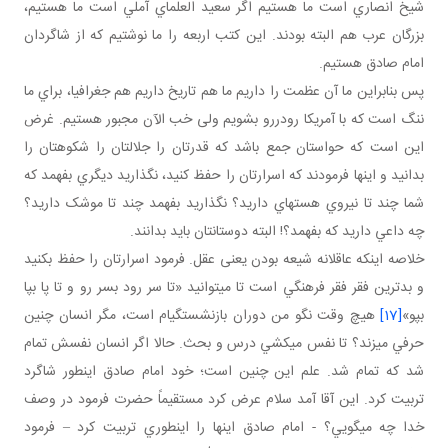
شيخ انصاري است ما هستيم اگر سعيد العلماي آملي است ما هستيم،
بزرگان عرب هم البته بودند. اين کتب اربعه را ما نوشتيم که از شاگردان
امام صادق هستيم.
پس بنابراين ما آن عظمت را داريم ما هم تاريخ داريم هم جغرافيا، براي ما
ننگ است که با آمريکا رودررو بشويم ولی خب الآن مجبور هستيم. غرض
اين است که حواستان جمع باشد که قدرتان را جلالتان را شکوهتان را
بدانيد و اينها فرمودند که اسرارتان را حفظ کنيد، نگذاريد ديگري بفهمد که
شما چند تا نيروي هسته اي داريد؟ نگذاريد بفهمد چند تا موشک داريد؟
چه داعي داريد که بفهمد؟! البته دوستانتان بايد بدانند.
خلاصه اينکه عاقلانه شيعه بودن يعنی عقل. فرمود اسرارتان را حفظ بکنيد
و بدترين فقر فقر فرهنگي است تا مي توانيد «تا سر رود بسر رو و تا پا بپا
بپو»
[17]
هيچ وقت نگو من دوران بازنشستگي ام است، مگر انسان چنين
حرفي مي زند؟ تا نفس مي کشي درس و بحث. حالا اگر انسان نفسش تمام
شد که تمام شد. علم اين چنين است؛ خود امام صادق اين طور شاگرد
تربيت کرد. اين آقا آمد سلام عرض کرد مستقيماً حضرت فرمود در وصف
خدا چه مي گويي؟ - امام صادق اينها را اين طوري تربيت کرد – فرمود