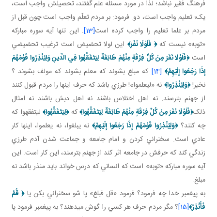
فرهنگ فقير نباشد؛ لذا در مورد مسئله علم گفتند، تحصيلش واجب است،
يک؛ تعليم واجب است، دو. فرمود: بر مردم تعلّم واجب است چون قبل از
مردم بر علما تعليم را واجب کرده است
[13]
. اين تنها آيه سوره مبارکه
«توبه» نيست که
﴿
فَلَوْلَا نَفَرَ
﴾
اين لولا تحضيض است ترغيب تحضيضي
است
﴿
فَلَوْلَا نَفَرَ مِنْ كُلِّ فِرْقَةٍ مِنْهُمْ طَائِفَةٌ لِيَتَفَقَّهُوا فِي الدِّينِ
وَلِيُنْذِرُوا قَوْمَهُمْ
إِذَا رَجَعُوا إِلَيْهِمْ
﴾
[14]
که مبلغ بشوند که معلم بشوند که مولف بشوند ؟
نخير!
﴿
وَلِيُنْذِرُوا
﴾
نه «ليعلموا»! طرزي باشد که حرف اينها را مردم قبول کنند
از جهنم بترسند. نه اهل اختلاس باشند نه اهل دبش باشند نه امثال
ذلک
﴿
فَلَوْلَا نَفَرَ مِنْ كُلِّ فِرْقَةٍ مِنْهُمْ طَائِفَةٌ لِيَتَفَقَّهُوا
﴾
که
﴿
لِيَتَفَقَّهُوا
﴾
ليتفقهوا که
چه کنند؟
﴿
وَلِيُنْذِرُوا قَوْمَهُمْ إِذَا رَجَعُوا إِلَيْهِمْ
﴾
نه يبلغوا، نه يعلموا، اينها کار
عادي است. سخنراني کردن و امام جامعه و جماعت شدن آدم طرزي
زندگي کند که حرفش در جامعه اثر کند از جهنم بترسند، اين کار است. اين
آيه سوره مبارکه «توبه» است که انساني که درس خواند بايد منذر باشد نه
مبلغ.
به پيغمبر خدا چه فرمود؟ فرمود «قل فبلغ» پا شو سخنراني بکن يا
﴿
قُمْ
فَأَنْذِرْ
﴾
[15]
؟ مگر مردم حرف هر کسي را گوش مي دهند؟ به پيغمبر فرمود پا