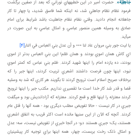
جَاهِلِيَّة»
. حضرت امير در اين خطبه هاي نوراني که بعد از صفين برگشت
فرمود نظام نظام جاهلي شد، نه اينکه شما فاسق شديد، يا چهار تا کار
جاهلانه انجام داديد. وقتي نظام نظام جاهليت باشد شرايط برای امام
صادق به وسيله همين منصور عباسي و امثال عباسي به اين صورت در
مي آيد.
يا ليت جور بني مروان عاد لنا ٭٭٭ و أن عدل بني العباس في النار
[4]
اي کاش همان اموي بودند و همان ظلم! اين بني العباس بدتر از اموی
بودند، ده يازده امام را اينها شهيد کردند. ظلم بني عباس که کمتر اموي
نبود، اينها چون فرصت داشتند اشعري تربيت کردند، اينها جبر را که
برخلاف صريح اسلام است ترويج کردند تا بگويند هر کاري که شد به وسليه
قضا و قدر شد کار خدا است ما تقصيري نداريم. مکتب جبر را اينها ترويج
کردند معتزله را اينها قلع و قمع کردند. معتزله که آزادانديش بود و مي گفت
جبري در کار نيست - حالا تفويض مطلب ديگری بود - همه آنها را قتل عام
کردند. آنچه که الآن از اين سني ها مانده است اکثر قريب به اتفاق اشعري
هستند، يک؛ جبري هستند دو؛ در آنجا خبري از تفويض نيست، سه؛ عدل
و امثال ذلک رخت بربست، چهار، همه اينها براي توجيه کار پيشينيان