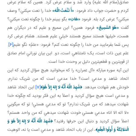
صادق(سلام الله عليه) وارد شد و سلام عرض کرد. همين که سلام عرض
کردم و حضرت جواب داد فرمود:
«أَ تَنْعَتُ اللَّهَ»
خدا را نعت مي کني؟ وصف
مي کني؟ عرض کرد بله. فرمود
«هَاتِ»
بگو ببينم خدا را چگونه نعت مي کني؟
گفت
«هُوَ السَّمِيعُ»
فرمود همين؟ اين سميع و عليم که در ديگران هم
هست، خيلي ها هستند سميع هستند خيلي عليم هستند. هشام عرض کرد
پس شما بفرماييد من خدا را چگونه نعت کنم؟ فرمود: «علمٌ» نگو عليم
[6]
.
علم عين ذات است، يک؛ نامتناهي است، دو. اين بيان نوراني امام صادق
از قوي ترين و قطعي ترين دليل بر وحدت خدا است.
اين آيه سوره مبارکه «آل عمران» را که مي خوانيد هيچ سؤال کرديد که اين
اتحاد شاهد و مدعي است؟ خدا مدعي است که من شريک ندارم.
خودش هم شهادت مي دهد:
﴿
شَهِدَ اللَّهُ أَنَّهُ لا إِلهَ إِلاَّ هُوَ
﴾
[7]
اين اتحاد شاهد
و مدعي است هيچ سؤال کرديد و اصلاً به اين فکر بوديد که چگونه خدا
شهادت مي دهد که من شريک ندارم؟ تو که مدعي هستي! تو که مي گويي
«لا اله الا انا» مدعي هستي خودت شهادت مي دهي که من واحد هستم؟
اصلاً سؤال کرديد و دنبال اين حرف ها رفتيد؟
﴿
شَهِدَ اللَّهُ أَنَّهُ لا إِلهَ إِلاَّ هُوَ وَ
الْمَلائِكَةُ وَ أُولُوا الْعِلْمِ
﴾
، اين از باب اتحاد شاهد و مدعي است يا نه، الوهيت