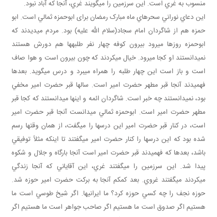
منسوب به غري است. اين سرزمين را مي گويند غري، آنجا که آباد نبود.
اين دعاي نوراني سحرهاي ماه مبارک رمضان برای ابوحمزه ثمالي است. ابو
حمزه هم از شاگردان امام سجاد(سلام الله عليه) بود. مردم مي ديدند که
ابوحمزه روزها مي رود بيرون کوفه چهار نفر طلبه ها هم دورش هستند
نمي دانستند او کجا مي رود. خيال مي کردند که چون بيرون است و هوا صاف
است و باز است اين چهار طلبه را همراه مي برد و درس مي گويد. بعدها
فهميدند آنجا قبر مطهر حضرت امير است. سال ها قبر حضرت امير مخفي
بود، نمي دانستند چه خبر است. شاگردان ائمه و اينها مي دانستند که کجا قبر
مطهر حضرت امير است. ابوحمزه ثمالي مي دانست آنجا قبر حضرت امير
است، در کنار قبر حضرت امير اين درس ها را مي گفت، از همان وقت ها رسم
شده بود که اين درس ها را کنار حضرت امير مي گفتند تا اينکه مثلاً توفيقي
باشد، بعدها که فهميدند قبر حضرت امير است آنجا بارگاه و جلال و شکوه
پيدا شد. اين سرزمين را مي گفتند غري، اين آقاياني که آنجا زندگي
مي کردند مي گفتند غروي. بعد کم کم آنجا به برکت حضرت امير حوزه شد.
حوزه نجف را چه کسي حوزه کرد؟ ما ايراني ها. اگر شيخ طوسي است ما
هستيم اگر صدوق است ما هستيم اگر صاحب جواهر است ما هستيم اگر