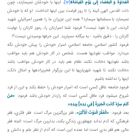
الْعَداوَةَ وَ الْبَغْضاءَ إِلى‏ يَوْمِ الْقِيامَة﴾
[12]
، اينها با خودشان نمي سازند، چون
ذات اقدس الهی کينه را تا روز قيامت بين اينها انداخت. او که با خودش
نمي سازد با مسلمان ها مي سازد؟ همه اين عزيزان ما را همين اسرائيلي شهيد
کردند، اين با نفوذ نيست؟ فرمود شما اسرارتان را، رموز کارتان را نهايت
کارتان را - دقيق باشيد - به بيگانه نسپاريد. اين حرف ها بوسيدني نيست؟!
فرمود کشور اسلامي جامعه اسلامي اسرار خودش را پيش خودش نگه
مي دارد. مواظب نفوذي ها هست. شخص در کار خودش هم بايد مواظب
باشد نفوذي ها دخالت نکنند نظام هم بايد در کار خودش مواظب باشد
دخالت نکنند تا شهيد شهرياري ها تا اين بزرگوار فخري زاده ها و امثال ذلک،
اينها را نداشته باشيم.
فرمود جامعه عاقل کسي است که اسرار خودش را حفظ بکند و اين از فرد
شروع مي شود فرد عاقل کسي است که رازدار خودش باشد فرمود:
«مَنْ
كَتَمَ سِرَّهُ كَانَتِ الْخِيَرَةُ [فِي يَدِهِ‏] بِيَدِهِ‏»
.
بعد فرمود:
«الْفَقْرُ الْمَوْتُ الْأَكْبَرُ»
، فقر بزرگ ترين مرگ است. فقر فکري، فقر
فرهنگي که آدم نداند چه طوري زندگي بکند، بدترين مرگ است؛ البته فقر
مالی هم فقر بدي است اما عمده اين است که آدم از نظر علم و دانش و