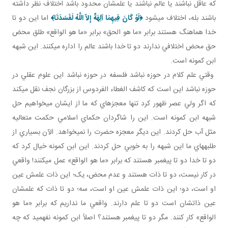
که عاقل نباشند يا عالم نباشند يا علمشان محدود باشد اختلاف نظر داشته
باشند بله، اختلاف مي شود
﴿
لَوْ كَانَ فِيهِمَا آلِهَةٌ إِلاّ اللَّهُ لَفَسَدَتَا
﴾
اما اين دو تا
خدا هماهنگ هستند برابر «ما هو الحق» برابر «ما هو الواقع» طلق محض
حق محض اختلافي ندارند دو تا خدا باشند عالم را اداره می­کنند. اين شبهه
ابن کمونه است.
وقتي علم کلام در حوزه نباشد فلسفه در حوزه نباشد اين علوم عقلي در
حوزه نباشد اين است که کاشف الغطاء الفردوس از بزرگان نجف نقل مي کند
که اگر ولي عصر ظهور کرد تنها معجزه اي که ما از ايشان مي خواهيم حل
شبهه ابن کمونه است. اين را شاگردان حکماي اسلامي حکمت متعاليه
مثل آب حل کردند. اين ديگر معجزه حضرت را نمي خواهد. الآن بسياري از
طلبه هاي ما اين شبهه را به خوبي حل کردند. اين ابن کمونه خيال کرد که
دو تا خدا دو تا پيغمبر هستند که برابر «ما هو الواقع» عمل می­کنند! واقعي
در کار نيست، دو تا ذات هستند و عدم محض، يک؛ اين ذات علمش عين
او است، دو؛ اين ذات علمش عين او است، سه؛ دو تا ذات که علمشان
عين ذاتشان است دو تا علم دارند. واقعي ما نداريم که برابر «ما هو
الواقع» کار کنند. مگر دو تا پيغمبر هستند؟ اصلاً ابن کمونه نفهميد که چه