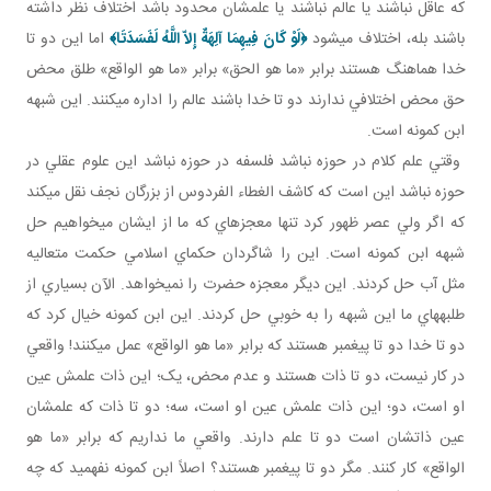
که عاقل نباشند يا عالم نباشند يا علمشان محدود باشد اختلاف نظر داشته
باشند بله، اختلاف مي شود
﴿
لَوْ كَانَ فِيهِمَا آلِهَةٌ إِلاّ اللَّهُ لَفَسَدَتَا
﴾
اما اين دو تا
خدا هماهنگ هستند برابر «ما هو الحق» برابر «ما هو الواقع» طلق محض
حق محض اختلافي ندارند دو تا خدا باشند عالم را اداره می­کنند. اين شبهه
ابن کمونه است.
وقتي علم کلام در حوزه نباشد فلسفه در حوزه نباشد اين علوم عقلي در
حوزه نباشد اين است که کاشف الغطاء الفردوس از بزرگان نجف نقل مي کند
که اگر ولي عصر ظهور کرد تنها معجزه اي که ما از ايشان مي خواهيم حل
شبهه ابن کمونه است. اين را شاگردان حکماي اسلامي حکمت متعاليه
مثل آب حل کردند. اين ديگر معجزه حضرت را نمي خواهد. الآن بسياري از
طلبه هاي ما اين شبهه را به خوبي حل کردند. اين ابن کمونه خيال کرد که
دو تا خدا دو تا پيغمبر هستند که برابر «ما هو الواقع» عمل می­کنند! واقعي
در کار نيست، دو تا ذات هستند و عدم محض، يک؛ اين ذات علمش عين
او است، دو؛ اين ذات علمش عين او است، سه؛ دو تا ذات که علمشان
عين ذاتشان است دو تا علم دارند. واقعي ما نداريم که برابر «ما هو
الواقع» کار کنند. مگر دو تا پيغمبر هستند؟ اصلاً ابن کمونه نفهميد که چه