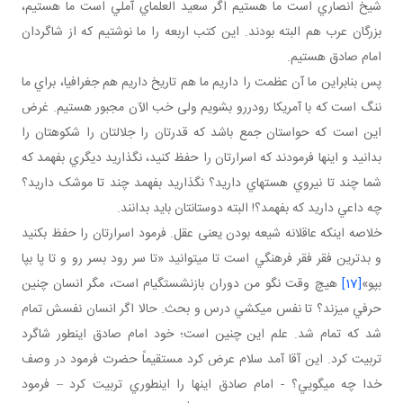
شيخ انصاري است ما هستيم اگر سعيد العلماي آملي است ما هستيم،
بزرگان عرب هم البته بودند. اين کتب اربعه را ما نوشتيم که از شاگردان
امام صادق هستيم.
پس بنابراين ما آن عظمت را داريم ما هم تاريخ داريم هم جغرافيا، براي ما
ننگ است که با آمريکا رودررو بشويم ولی خب الآن مجبور هستيم. غرض
اين است که حواستان جمع باشد که قدرتان را جلالتان را شکوهتان را
بدانيد و اينها فرمودند که اسرارتان را حفظ کنيد، نگذاريد ديگري بفهمد که
شما چند تا نيروي هسته اي داريد؟ نگذاريد بفهمد چند تا موشک داريد؟
چه داعي داريد که بفهمد؟! البته دوستانتان بايد بدانند.
خلاصه اينکه عاقلانه شيعه بودن يعنی عقل. فرمود اسرارتان را حفظ بکنيد
و بدترين فقر فقر فرهنگي است تا مي توانيد «تا سر رود بسر رو و تا پا بپا
بپو»
[17]
هيچ وقت نگو من دوران بازنشستگي ام است، مگر انسان چنين
حرفي مي زند؟ تا نفس مي کشي درس و بحث. حالا اگر انسان نفسش تمام
شد که تمام شد. علم اين چنين است؛ خود امام صادق اين طور شاگرد
تربيت کرد. اين آقا آمد سلام عرض کرد مستقيماً حضرت فرمود در وصف
خدا چه مي گويي؟ - امام صادق اينها را اين طوري تربيت کرد – فرمود