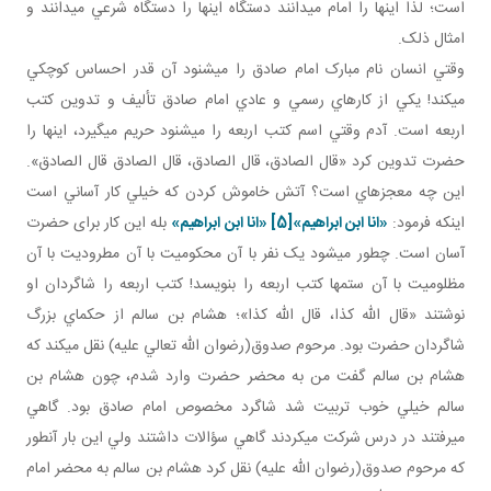
است؛ لذا اينها را امام مي دانند دستگاه اينها را دستگاه شرعي مي دانند و
امثال ذلک.
وقتي انسان نام مبارک امام صادق را مي شنود آن قدر احساس کوچکي
مي کند! يکي از کارهاي رسمي و عادي امام صادق تأليف و تدوين کتب
اربعه است. آدم وقتي اسم کتب اربعه را مي شنود حريم مي گيرد، اينها را
حضرت تدوين کرد «قال الصادق، قال الصادق، قال الصادق قال الصادق».
اين چه معجزه اي است؟ آتش خاموش کردن که خيلي کار آساني است
اينکه فرمود:
«انا ابن ابراهيم»
[5]
«انا ابن ابراهيم»
بله اين کار برای حضرت
آسان است. چطور می­شود يک نفر با آن محکوميت با آن مطروديت با آن
مظلوميت با آن ستم ها کتب اربعه را بنويسد! کتب اربعه را شاگردان او
نوشتند «قال الله کذا، قال الله کذا»؛ هشام بن سالم از حکماي بزرگ
شاگردان حضرت بود. مرحوم صدوق(رضوان الله تعالي عليه) نقل مي کند که
هشام بن سالم گفت من به محضر حضرت وارد شدم، چون هشام بن
سالم خيلي خوب تربيت شد شاگرد مخصوص امام صادق بود. گاهي
مي رفتند در درس شرکت مي کردند گاهي سؤالات داشتند ولي اين بار آن طور
که مرحوم صدوق(رضوان الله عليه) نقل کرد هشام بن سالم به محضر امام