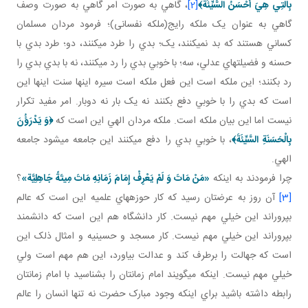
بِالَّتِي هِيَ أَحْسَنُ السَّيِّئَةَ
﴾
[2]
، گاهي به صورت امر گاهي به صورت وصف
گاهي به عنوان يک ملکه رايج(ملکه نفسانی)؛ فرمود مردان مسلمان
کساني هستند که بد نمي کنند، يک؛ بدي را طرد مي کنند، دو؛ طرد بدي با
حسنه و فضيلت هاي عدلي، سه؛ با خوبي بدي را رد مي کنند، نه با بدي بدي را
رد بکنند؛ اين ملکه است اين فعل ملکه است سيره اينها سنت اينها اين
است که بدي را با خوبي دفع بکنند نه يک بار نه دوبار. امر مفيد تکرار
نيست اما اين بيان ملکه است. ملکه مردان الهي اين است که
﴿وَ يَدْرَؤُنَ
بِالْحَسَنَةِ السَّيِّئَةَ﴾
، با خوبي بدي را دفع مي کنند اين جامعه مي شود جامعه
الهي.
چرا فرمودند به اينکه
«مَنْ مَاتَ وَ لَمْ يَعْرِفْ إِمَامَ زَمَانِهِ مَاتَ مِيتَةً جَاهِلِيَّة»
؟
[3]
آن روز به عرضتان رسيد که کار حوزه هاي علميه اين است که عالم
بپروراند اين خيلي مهم نيست. کار دانشگاه هم اين است که دانشمند
بپروراند اين خيلي مهم نيست. کار مسجد و حسينيه و امثال ذلک اين
است که جهالت را برطرف کند و عدالت بياورد، اين هم مهم است ولي
خيلي مهم نيست. اينکه مي گويند امام زمانتان را بشناسيد با امام زمانتان
رابطه داشته باشيد براي اينکه وجود مبارک حضرت نه تنها انسان را عالم