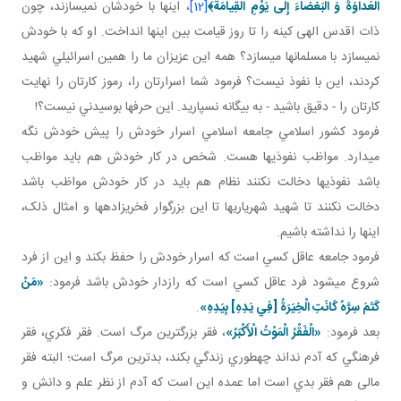
الْعَداوَةَ وَ الْبَغْضاءَ إِلى‏ يَوْمِ الْقِيامَة﴾
[12]
، اينها با خودشان نمي سازند، چون
ذات اقدس الهی کينه را تا روز قيامت بين اينها انداخت. او که با خودش
نمي سازد با مسلمان ها مي سازد؟ همه اين عزيزان ما را همين اسرائيلي شهيد
کردند، اين با نفوذ نيست؟ فرمود شما اسرارتان را، رموز کارتان را نهايت
کارتان را - دقيق باشيد - به بيگانه نسپاريد. اين حرف ها بوسيدني نيست؟!
فرمود کشور اسلامي جامعه اسلامي اسرار خودش را پيش خودش نگه
مي دارد. مواظب نفوذي ها هست. شخص در کار خودش هم بايد مواظب
باشد نفوذي ها دخالت نکنند نظام هم بايد در کار خودش مواظب باشد
دخالت نکنند تا شهيد شهرياري ها تا اين بزرگوار فخري زاده ها و امثال ذلک،
اينها را نداشته باشيم.
فرمود جامعه عاقل کسي است که اسرار خودش را حفظ بکند و اين از فرد
شروع مي شود فرد عاقل کسي است که رازدار خودش باشد فرمود:
«مَنْ
كَتَمَ سِرَّهُ كَانَتِ الْخِيَرَةُ [فِي يَدِهِ‏] بِيَدِهِ‏»
.
بعد فرمود:
«الْفَقْرُ الْمَوْتُ الْأَكْبَرُ»
، فقر بزرگ ترين مرگ است. فقر فکري، فقر
فرهنگي که آدم نداند چه طوري زندگي بکند، بدترين مرگ است؛ البته فقر
مالی هم فقر بدي است اما عمده اين است که آدم از نظر علم و دانش و