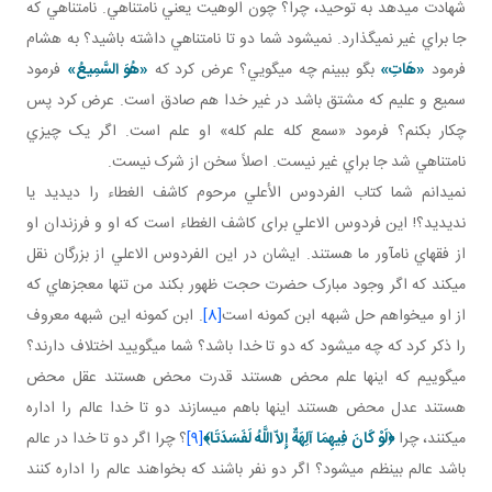
شهادت مي دهد به توحيد، چرا؟ چون الوهيت يعني نامتناهي. نامتناهي که
جا براي غير نمي گذارد. نمی­شود شما دو تا نامتناهي داشته باشيد؟ به هشام
فرمود
«هَاتِ»
بگو ببينم چه مي گويي؟ عرض کرد که
«هُوَ السَّمِيعُ»
فرمود
سميع و عليم که مشتق باشد در غير خدا هم صادق است. عرض کرد پس
چکار بکنم؟ فرمود «سمع کله علم کله» او علم است. اگر يک چيزي
نامتناهي شد جا براي غير نيست. اصلاً سخن از شرک نيست.
نمي دانم شما کتاب الفردوس الأعلي مرحوم کاشف الغطاء را ديديد يا
نديديد؟! اين فردوس الاعلي برای کاشف الغطاء است که او و فرزندان او
از فقهاي نام آور ما هستند. ايشان در اين الفردوس الاعلي از بزرگان نقل
مي کند که اگر وجود مبارک حضرت حجت ظهور بکند من تنها معجزه اي که
از او مي خواهم حل شبهه ابن کمونه است
[8]
. ابن کمونه اين شبهه معروف
را ذکر کرد که چه مي شود که دو تا خدا باشد؟ شما مي گوييد اختلاف دارند؟
مي گوييم که اينها علم محض هستند قدرت محض هستند عقل محض
هستند عدل محض هستند اينها باهم مي سازند دو تا خدا عالم را اداره
مي کنند، چرا
﴿
لَوْ كَانَ فِيهِمَا آلِهَةٌ إِلاّ اللَّهُ لَفَسَدَتَا
﴾
[9]
؟ چرا اگر دو تا خدا در عالم
باشد عالم بي نظم مي شود؟ اگر دو نفر باشند که بخواهند عالم را اداره کنند