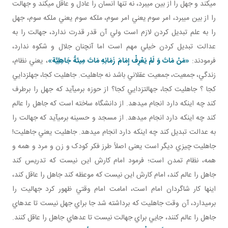
مي کند و جهل را از بين مي برد، نه تنها انسان را عادل و عاقل مي کند و جهالت
را از بين مي برد، امر سوم يعني امر سوم، ملکه سوم يعني ملکه سوم، جهل
را به علم تبديل کردن لازم است ولي آن قدر قدرت ندارد، جهالت را به
عدالت تبديل کردن خيلي مهم است اما آن چنان جلال و شکوه ندارد،
فرمودند:
«مَنْ مَاتَ وَ لَمْ يَعْرِفْ إِمَامَ زَمَانِهِ مَاتَ مِيتَةً جَاهِلِيَّة»
، يعني نظام،
زندگي، جمعيت، جمعيت عقلاني باشد نه جاهليت. جاهليت کجا، جهل زدايي
کجا ؟ جاهليت کجا، جهالت زدايي کجا؟ از حوزه برمي آيد که جهل را برطرف
کند چه اينکه دارد انجام می­دهد. از دانشگاه ساخته است که جاهل را عالم
کند چه اينکه دارد انجام می­دهد. از مسجد و حسينه برمي آيد که جهالت را
به عدالت تبديل کند چه اينکه دارد انجام می­دهد. جاهليت يعني جاهليت!
جاهليت چيزي ديگر است يعنی اصلاً طرز فکر کودک و زن و مرد و همه و
همه، نظام تمدن است؛ فرمود امام کارش اين نيست که تدريس کند
جاهل را عالم کند، امام کارش اين نيست که موعظه کند جاهل را عاقل کند،
اينها کار شاگردان امام است، امامت امام وقتي ظهور کرد جهاليت را
برمي دارد، آن وقت جاهليت که برداشته شد جا براي جهل نيست تا عده اي
جاهل را عالم کنند، جايي براي جهالت نيست تا عده اي جاهل را عاقل کنند.