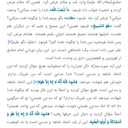
صادق(سلام الله عليه) وارد شد و سلام عرض کرد. همين که سلام عرض
کردم و حضرت جواب داد فرمود:
«أَ تَنْعَتُ اللَّهَ»
خدا را نعت مي کني؟ وصف
مي کني؟ عرض کرد بله. فرمود
«هَاتِ»
بگو ببينم خدا را چگونه نعت مي کني؟
گفت
«هُوَ السَّمِيعُ»
فرمود همين؟ اين سميع و عليم که در ديگران هم
هست، خيلي ها هستند سميع هستند خيلي عليم هستند. هشام عرض کرد
پس شما بفرماييد من خدا را چگونه نعت کنم؟ فرمود: «علمٌ» نگو عليم
[6]
.
علم عين ذات است، يک؛ نامتناهي است، دو. اين بيان نوراني امام صادق
از قوي ترين و قطعي ترين دليل بر وحدت خدا است.
اين آيه سوره مبارکه «آل عمران» را که مي خوانيد هيچ سؤال کرديد که اين
اتحاد شاهد و مدعي است؟ خدا مدعي است که من شريک ندارم.
خودش هم شهادت مي دهد:
﴿
شَهِدَ اللَّهُ أَنَّهُ لا إِلهَ إِلاَّ هُوَ
﴾
[7]
اين اتحاد شاهد
و مدعي است هيچ سؤال کرديد و اصلاً به اين فکر بوديد که چگونه خدا
شهادت مي دهد که من شريک ندارم؟ تو که مدعي هستي! تو که مي گويي
«لا اله الا انا» مدعي هستي خودت شهادت مي دهي که من واحد هستم؟
اصلاً سؤال کرديد و دنبال اين حرف ها رفتيد؟
﴿
شَهِدَ اللَّهُ أَنَّهُ لا إِلهَ إِلاَّ هُوَ وَ
الْمَلائِكَةُ وَ أُولُوا الْعِلْمِ
﴾
، اين از باب اتحاد شاهد و مدعي است يا نه، الوهيت