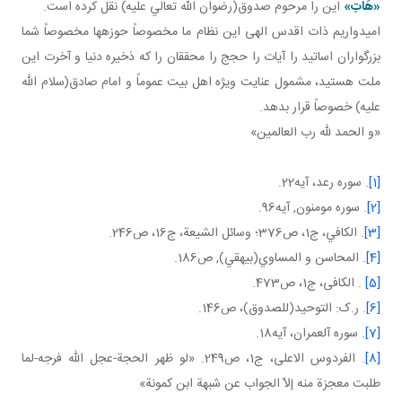
«هَاتِ»
اين را مرحوم صدوق(رضوان الله تعالي عليه) نقل کرده است.
اميدواريم ذات اقدس الهی اين نظام ما مخصوصاً حوزه ها مخصوصاً شما
بزرگواران اساتيد را آيات را حجج را محققان را که ذخيره دنيا و آخرت اين
ملت هستيد، مشمول عنايت ويژه اهل بيت عموماً و امام صادق(سلام الله
عليه) خصوصاً قرار بدهد.
«و الحمد لله رب العالمين»
[1]
. سوره رعد، آيه22.
[2]
. سوره مومنون, آيه96.
[3]
. الکافي، ج1، ص376؛ وسائل الشيعة، ج‏16، ص246.
[4]
. المحاسن و المساوي(بيهقي), ص186.
[5]
. الکافی، ج1، ص473.
[6]
. ر.ک: التوحيد(للصدوق)، ص146.
[7]
. سوره آل عمران، آيه18.
[8]
. الفردوس الاعلی، ج1، ص249. «لو ظهر الحجة-عجل اللّه فرجه-لما
طلبت معجزة منه إلاّ الجواب عن شبهة ابن كمونة»