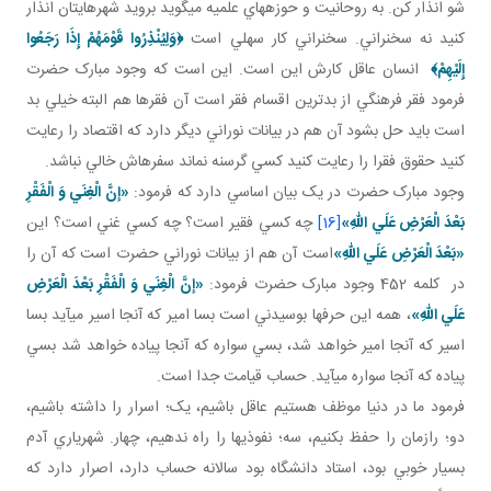
شو انذار کن. به روحانيت و حوزه هاي علميه مي گويد برويد شهرهايتان انذار
کنيد نه سخنراني. سخنراني کار سهلي است
﴿
وَلِيُنْذِرُوا قَوْمَهُمْ إِذَا رَجَعُوا
إِلَيْهِمْ
﴾
انسان عاقل کارش اين است. اين است که وجود مبارک حضرت
فرمود فقر فرهنگي از بدترين اقسام فقر است آن فقرها هم البته خيلي بد
است بايد حل بشود آن هم در بيانات نوراني ديگر دارد که اقتصاد را رعايت
کنيد حقوق فقرا را رعايت کنيد کسي گرسنه نماند سفره اش خالي نباشد.
وجود مبارک حضرت در يک بيان اساسي دارد که فرمود:
«إنَّ الْغِنَي وَ الْفَقْرِ
بَعْدَ الْعَرْضِ عَلَي اللهِ»
[16]
چه کسي فقير است؟ چه کسي غني است؟ اين
«بَعْدَ الْعَرْضِ عَلَي اللهِ»
است آن هم از بيانات نوراني حضرت است که آن را
در کلمه 452 وجود مبارک حضرت فرمود:
«إنَّ الْغِنَي وَ الْفَقْرِ بَعْدَ الْعَرْضِ
عَلَي اللهِ»
، همه اين حرف ها بوسيدني است بسا امير که آنجا اسير مي آيد بسا
اسير که آنجا امير خواهد شد، بسي سواره که آنجا پياده خواهد شد بسي
پياده که آنجا سواره مي آيد. حساب قيامت جدا است.
فرمود ما در دنيا موظف هستيم عاقل باشيم، يک؛ اسرار را داشته باشيم،
دو؛ رازمان را حفظ بکنيم، سه؛ نفوذي ها را راه ندهيم، چهار. شهرياري آدم
بسيار خوبي بود، استاد دانشگاه بود سالانه حساب دارد، اصرار دارد که