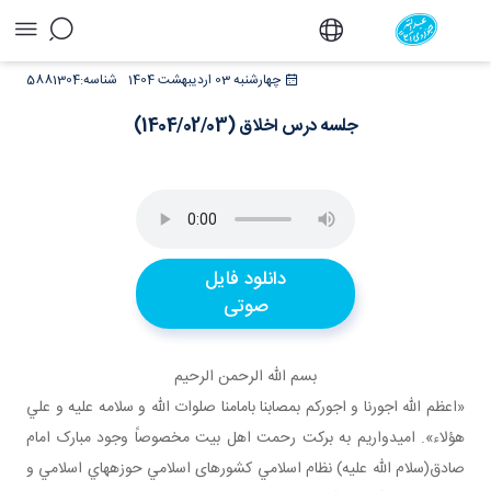
جلسه درس اخلاق (1404/02/03) - دفتر
چهارشنبه 03 اردیبهشت 1404
شناسه:
5881304
جلسه درس اخلاق (1404/02/03)
دانلود فایل
صوتی
بسم الله الرحمن الرحيم
«اعظم الله اجورنا و اجورکم بمصابنا بامامنا صلوات الله و سلامه عليه و علي
هؤلاء». اميدواريم به برکت رحمت اهل بيت مخصوصاً وجود مبارک امام
صادق(سلام الله عليه) نظام اسلامي کشورهای اسلامي حوزه هاي اسلامي و