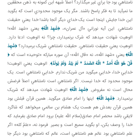
نامتناهي بود جا براي غير مي گذارد؟ اصلاً شبهه ابن کمونه به ذهن محققين
ما نمي آيد تا به فکر پاسخ باشند. مگر يک موجود محدودي است که بگويد
اين خدا جايش اينجا است يک خداي ديگر آنجا باشد! خدا يعني حقيقت
نامتناهي. اين آيه نوراني «آل عمران»،
﴿
شَهِدَ اللَّهُ
﴾
يعني «شهد الله»!
الوهيت شهادت مي دهد که شرک برنمي دارد، چرا؟ نه الوهيت ادعا دارد.
الوهيت يعني حقيقت نامتناهي. حقيقت نامتناهي شريک برمي دارد؟
﴿
شَهِدَ
اللَّهُ
﴾
يعني «شهد الله»، نه «قال الله»؛ آن سوره مبارکه «توحيد» است که
﴿
قُلْ هُوَ اللَّهُ أَحَدٌ
*
اللَّهُ الصَّمَدُ
*
لَمْ يَلِدْ وَلَمْ يُولَدْ
﴾
. الوهيت يعني الوهيت!
خدايي خدا، خدايي مي گويد من شريک ندارم. خدايي نامتناهي است. يک
موجود محدود که خدا نيست. اگر نامتناهي است نامتناهي اصلاً فرضش
محال است نه مفروض.
﴿
شَهِدَ اللَّهُ
﴾
الوهيت شهادت مي دهد که شريک
برنمي دارد.
﴿
شَهِدَ اللَّهُ
﴾
اينها را امام صادق مي گويد. همين قرآن قبلش بود
همين قرآن بعدش هم هست يک هشام بن سالمي مي خواهد که شاگرد
لايقي باشد محضر امام صادق(سلام الله عليه) برود امام صادق بفرمايد که
خدا را وصف بکن، او بگويد سميع است و بصير. فرمود نه، «علمٌ کله» اگر
علم نامتناهي بود عالم هم نامتناهي است، عالم که نامتناهي بود ديگر جا