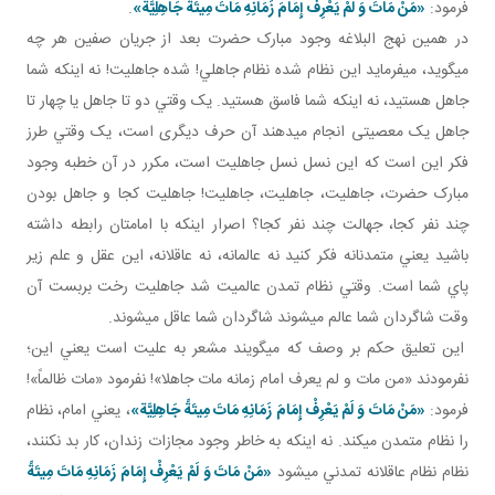
فرمود:
«مَنْ مَاتَ وَ لَمْ يَعْرِفْ إِمَامَ زَمَانِهِ مَاتَ مِيتَةً جَاهِلِيَّة»
.
در همين نهج البلاغه وجود مبارک حضرت بعد از جريان صفين هر چه
مي گويد، مي فرمايد اين نظام شده نظام جاهلي! شده جاهليت! نه اينکه شما
جاهل هستيد، نه اينکه شما فاسق هستيد. يک وقتي دو تا جاهل يا چهار تا
جاهل يک معصيتی انجام می­دهند آن حرف ديگری است، يک وقتي طرز
فکر اين است که اين نسل نسل جاهليت است، مکرر در آن خطبه وجود
مبارک حضرت، جاهليت، جاهليت، جاهليت! جاهليت کجا و جاهل بودن
چند نفر کجا، جهالت چند نفر کجا؟ اصرار اينکه با امامتان رابطه داشته
باشيد يعني متمدنانه فکر کنيد نه عالمانه، نه عاقلانه، اين عقل و علم زير
پاي شما است. وقتي نظام تمدن عالميت شد جاهليت رخت بربست آن
وقت شاگردان شما عالم مي شوند شاگردان شما عاقل مي شوند.
اين تعليق حکم بر وصف که مي گويند مشعر به عليت است يعني اين؛
نفرمودند «من مات و لم يعرف امام زمانه مات جاهلا»! نفرمود «مات ظالماً»!
فرمود:
«مَنْ مَاتَ وَ لَمْ يَعْرِفْ إِمَامَ زَمَانِهِ مَاتَ مِيتَةً جَاهِلِيَّة»
، يعني امام، نظام
را نظام متمدن مي کند. نه اينکه به خاطر وجود مجازات زندان، کار بد نکنند،
نظام نظام عاقلانه تمدني مي شود
«مَنْ مَاتَ وَ لَمْ يَعْرِفْ إِمَامَ زَمَانِهِ مَاتَ مِيتَةً