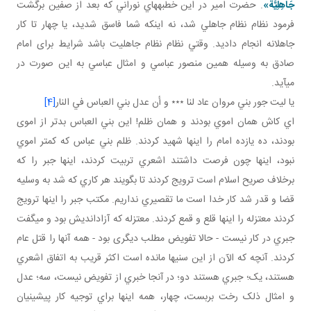
جَاهِلِيَّة»
. حضرت امير در اين خطبه هاي نوراني که بعد از صفين برگشت
فرمود نظام نظام جاهلي شد، نه اينکه شما فاسق شديد، يا چهار تا کار
جاهلانه انجام داديد. وقتي نظام نظام جاهليت باشد شرايط برای امام
صادق به وسيله همين منصور عباسي و امثال عباسي به اين صورت در
مي آيد.
يا ليت جور بني مروان عاد لنا ٭٭٭ و أن عدل بني العباس في النار
[4]
اي کاش همان اموي بودند و همان ظلم! اين بني العباس بدتر از اموی
بودند، ده يازده امام را اينها شهيد کردند. ظلم بني عباس که کمتر اموي
نبود، اينها چون فرصت داشتند اشعري تربيت کردند، اينها جبر را که
برخلاف صريح اسلام است ترويج کردند تا بگويند هر کاري که شد به وسليه
قضا و قدر شد کار خدا است ما تقصيري نداريم. مکتب جبر را اينها ترويج
کردند معتزله را اينها قلع و قمع کردند. معتزله که آزادانديش بود و مي گفت
جبري در کار نيست - حالا تفويض مطلب ديگری بود - همه آنها را قتل عام
کردند. آنچه که الآن از اين سني ها مانده است اکثر قريب به اتفاق اشعري
هستند، يک؛ جبري هستند دو؛ در آنجا خبري از تفويض نيست، سه؛ عدل
و امثال ذلک رخت بربست، چهار، همه اينها براي توجيه کار پيشينيان