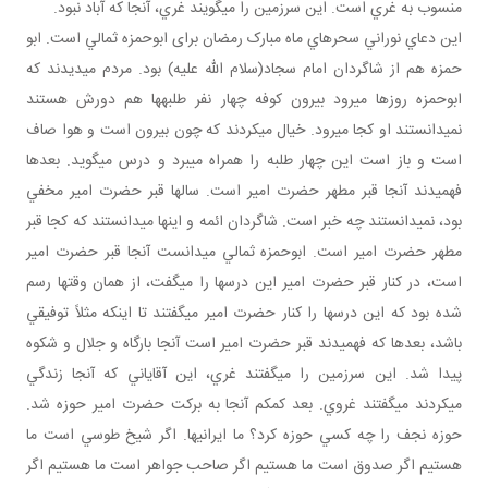
منسوب به غري است. اين سرزمين را مي گويند غري، آنجا که آباد نبود.
اين دعاي نوراني سحرهاي ماه مبارک رمضان برای ابوحمزه ثمالي است. ابو
حمزه هم از شاگردان امام سجاد(سلام الله عليه) بود. مردم مي ديدند که
ابوحمزه روزها مي رود بيرون کوفه چهار نفر طلبه ها هم دورش هستند
نمي دانستند او کجا مي رود. خيال مي کردند که چون بيرون است و هوا صاف
است و باز است اين چهار طلبه را همراه مي برد و درس مي گويد. بعدها
فهميدند آنجا قبر مطهر حضرت امير است. سال ها قبر حضرت امير مخفي
بود، نمي دانستند چه خبر است. شاگردان ائمه و اينها مي دانستند که کجا قبر
مطهر حضرت امير است. ابوحمزه ثمالي مي دانست آنجا قبر حضرت امير
است، در کنار قبر حضرت امير اين درس ها را مي گفت، از همان وقت ها رسم
شده بود که اين درس ها را کنار حضرت امير مي گفتند تا اينکه مثلاً توفيقي
باشد، بعدها که فهميدند قبر حضرت امير است آنجا بارگاه و جلال و شکوه
پيدا شد. اين سرزمين را مي گفتند غري، اين آقاياني که آنجا زندگي
مي کردند مي گفتند غروي. بعد کم کم آنجا به برکت حضرت امير حوزه شد.
حوزه نجف را چه کسي حوزه کرد؟ ما ايراني ها. اگر شيخ طوسي است ما
هستيم اگر صدوق است ما هستيم اگر صاحب جواهر است ما هستيم اگر