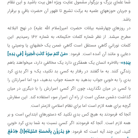
شما علماي بزرگ و بزرگوار مشمول عنايت ويژه اهل بيت باشيد و اين نظام
و جريان حوزه هاي علميه به برکت تشيع تا ظهور آن حضرت باقي و برقرار
باشد.
در روز هاي چهارشنبه بيانات حضرت امير(سلام الله عليه) در نهج البلاغه
مطرح مي شد. از نظر شماره کلمات حکيمانه، به شماره 162 رسيديم. اين
کلمات نوراني گاهي مستقل است گاهي ضمن يک خطبه اي يا وصيتي يا
دعايي و مانند آن آمده است. فرمود:
«مَنْ كَتَمَ سِرَّهُ كَانَتِ الْخِيَرَةُ [فِي يَدِهِ‏]
بِيَدِهِ‏»
؛ بالاخره انسان يک همفکري دارد يک مخالفي دارد، مي خواهند باهم
زندگي کنند. به ما گفتند در رفتار به کسي بد نکنيد، يک؛ و اگر بدي کرد
بدي را به خوبي جواب بدهيد به حسنه جواب بدهيد، دو؛ اما اسرارتان را
با کسي در ميان نگذاريد، چون اگر کسي اسرارش را با ديگری در ميان
گذاشت دشمن ممکن است از راه آن اسرار سوء استفاده کند. اين سفارش
گرچه براي همه لازم است اما براي نظام اسلامي لازم تر است.
آنجا که فرمودند به هيچ کس بدي نکنيد که دستورهاي ابتدايي است و بر
همه لازم است. آنجا که فرمودند اگر کسي نسبت به شما بدي کرد خوبي
کنيد، اين چند آيه است که فرمود:
﴿وَ يَدْرَؤُنَ بِالْحَسَنَةِ السَّيِّئَةَ﴾
[1]
،
﴿
ادْفَعْ