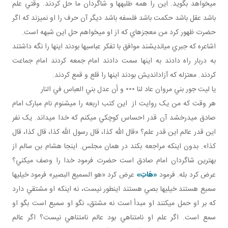
مي خواهد بگويد. اين را همه طلبه ها و شاگردان ما حل کردند. وقتي علم
باشد عقل باشد حکمت باشد فلسفه باشد ديگر آن حرف را او نمي زند که اگر
حضرت ظهور کرد من معجزه اي که از او مي خواهم حل اين شبهه است.
اشاعره که جبري مي انديشند موافق با تفکر عباسي ها بودند اينها را نگه داشتند
به دربار راه دادند به اينها سمت دادند امام جمعه کردند امام جماعت
کردند. معتزله که آزادانديش بودند اينها را قلع و قمع کردند.
يا ليت جور بني مروان عاد لنا ٭٭٭ و أن عدل بني العباس في النار
هر وقت که من يک روايت از اين کتب اربعه را مي شنوم نام مبارک امام
صادق مي درخشد آن قدر احساس کوچکي مي کنم که خدا مي داند. يک نفر
اين قدر عالم اين قدر علم؟ «قال الله کذا، قال رسول الله کذا، قال کذا، قال
کذا». بدون اينکه مراجعه بکند در همان مجلس. اينجا هشام بن سالم از
بهترين شاگردان امام صادق است حضرت فرمود خدا را وصف مي کني؟
عرض کرد بله. فرمود
«هَاتِ»
عرض کرد «هو السميع البصير» فرمود خيلي ها
سميع هستند خيلي ها بصي هستند اين طور نيست، نه اينکه او مشتقي دارد
که بر او حمل می­کنند او مبدأ است نه مشتق، نگو او سميع است بگو او
سمع است. اگر علم او نامتناهي بود عالم نامتناهي نيست؟ اگر عالم