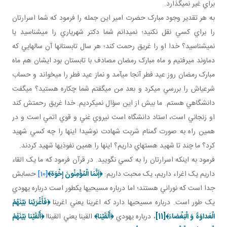
براي غير نمي گذارد.
به هر تقدير وجود مبارک حضرت امير اين جمله را فرمود که شما اسرارتان
را براي کسي نقل نکنيد؛ نمي دانم شما دکتر شهرياري را مي شناسيد يا
نمي شناسيد؟ خدا او را غريق رحمت کند؛ هر سال تابستان ها آن سال­هايي که
دماوند مي رفتيم و ماه مبارک رمضان مصادف با تابستان بود ايشان هم ماه
مبارک رمضان روز عيد فطر آنجا مي آمد و نماز عيد فطر را مي خواند و حساب
شرعي اش را بررسي مي کرد و بعد من مي گفتم شما چکاره هستيد؟ مي گفت
دانشگاهي هستم. ما بيش از اين سؤال نمي کرديم. خدا غريق رحمتش کند
او زنجاني است، استاد دانشگاه است نيروي غني و قوي اتمي است و در
همين راه به صورت گمنام شربت شهادت نوشيد! اينها را چه کسي شهيد
کرد؟ ما چند تا شهيد هسته اي داريم؟ اينها را همين نفوذي ها شهيد کردند.
فرمود به اينکه اسرارتان را به کسي نگوييد. در قرآن فرمود که ما يک القاء
داريم يک اغراء داريم، يک محبت داريم:
﴿
إَنَّمَا الْمُؤْمِنُونَ إِخْوَة
﴾
[10]
حسابش
جدا است که نوراني هستند؛ اما درباره مسيحي ها يک طور است درباره يهودي
يک طور است. درباره مسيحي ها دارد که اغرينا يعني اغرينا
﴿فَأَغْرَيْنا بَيْنَهُمُ
الْعَداوَةَ وَ الْبَغْضاءَ﴾
[11]
، درباره يهودي
﴿أَلْقَيْنا﴾
القينا يعني القينا!
﴿أَلْقَيْنا بَيْنَهُمُ