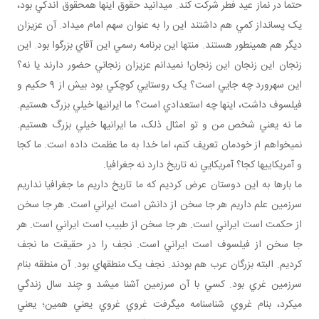
حتماً در نماز عيد فطر شرکت کند. مي دانيد حقوق اينها همحقوق اندکي بود،
يک پس انداز کمي هم داشتند اين را به عنوان سهم امام ­می­داد. آن عزيزان
ديگر هم همين طور هستند. منتها اين برنامه رسمي اين آقاي بزرگوا بود. اين
زنجان اين زنجان اين زنجان! نمي دانم عزيزان زنجاني حضور دارند يا نه؟
اين سهرورد چه جايي است؟ يک روستايي کوچکي بود بيش از 9 حکيم و
فيلسوف داشت، اينها چه استعدادي است؟ ما ايراني ها خيلي بزرگ هستيم.
ما نه يعني شخص من و تو امثال ذلک، ما ايراني ها خيلي بزرگ هستيم.
نمي خواهم از خودمان تعريف کنم، اما خدا به ما عظمت داده است. ما کجا
و آمريکايي ها کجا؟ آمريکايي نه تاريخ دارد نه جغرافيا.
ما بارها به اين دوستان عرض کرديم که ما تاريخ داريم ما جغرافيا نداريم
سرزمين علم داريم هر جا سخن از دانش است ايراني است. هر جا سخن
از حکمت است ايراني است. هر جا سخن از طبيب است ايراني است. هر
جا سخن از فيلسوف است ايراني است. نجف را در حقيقت ما نجف
کرديم. البته بزرگان عرب هم بودند. نجف يک منطقه اي بود. آن منطقه بنام
سرزمين غري بود. کسي با آن سرزمين آشنا مي شد و چند سال زندگي
مي کرد، بنام غروي شناسنامه مي گرفت غروي غروي يعني همين؛ يعني