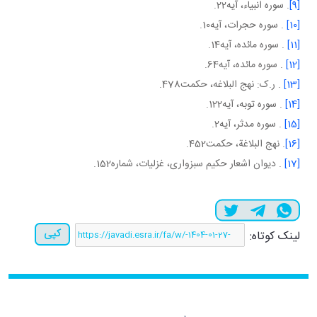
[9]
. سوره انبياء، آيه22.
[10]
. سوره حجرات، آيه10.
[11]
. سوره مائده، آيه14.
[12]
. سوره مائده، آيه64.
[13]
. ر.ک: نهج البلاغه، حکمت478.
[14]
. سوره توبه، آيه122.
[15]
. سوره مدثر، آيه2.
[16]
. نهج البلاغة، حکمت452.
[17]
. ديوان اشعار حکيم سبزواری، غزليات، شماره152.
کپی
لینک کوتاه: