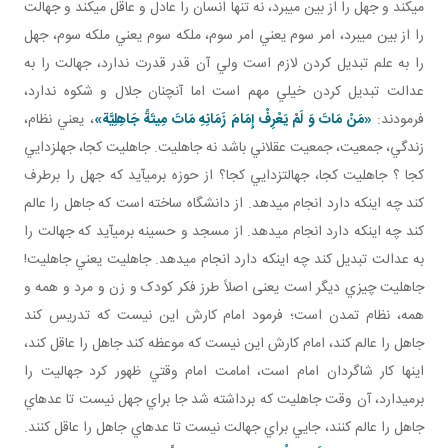
مي کند و جهل را از بين مي برد، نه تنها انسان را عادل و عاقل مي کند و جهالت
را از بين مي برد، امر سوم يعني امر سوم، ملکه سوم يعني ملکه سوم، جهل
را به علم تبديل کردن لازم است ولي آن قدر قدرت ندارد، جهالت را به
عدالت تبديل کردن خيلي مهم است اما آن چنان جلال و شکوه ندارد،
فرمودند:
«مَنْ مَاتَ وَ لَمْ يَعْرِفْ إِمَامَ زَمَانِهِ مَاتَ مِيتَةً جَاهِلِيَّة»
، يعني نظام،
زندگي، جمعيت، جمعيت عقلاني باشد نه جاهليت. جاهليت کجا، جهل زدايي
کجا ؟ جاهليت کجا، جهالت زدايي کجا؟ از حوزه برمي آيد که جهل را برطرف
کند چه اينکه دارد انجام می­دهد. از دانشگاه ساخته است که جاهل را عالم
کند چه اينکه دارد انجام می­دهد. از مسجد و حسينه برمي آيد که جهالت را
به عدالت تبديل کند چه اينکه دارد انجام می­دهد. جاهليت يعني جاهليت!
جاهليت چيزي ديگر است يعنی اصلاً طرز فکر کودک و زن و مرد و همه و
همه، نظام تمدن است؛ فرمود امام کارش اين نيست که تدريس کند
جاهل را عالم کند، امام کارش اين نيست که موعظه کند جاهل را عاقل کند،
اينها کار شاگردان امام است، امامت امام وقتي ظهور کرد جهاليت را
برمي دارد، آن وقت جاهليت که برداشته شد جا براي جهل نيست تا عده اي
جاهل را عالم کنند، جايي براي جهالت نيست تا عده اي جاهل را عاقل کنند.