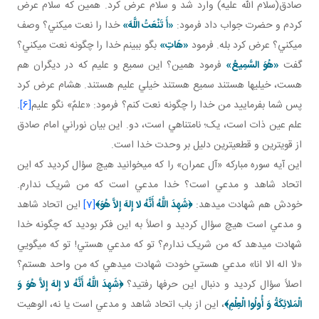
صادق(سلام الله عليه) وارد شد و سلام عرض کرد. همين که سلام عرض
کردم و حضرت جواب داد فرمود:
«أَ تَنْعَتُ اللَّهَ»
خدا را نعت مي کني؟ وصف
مي کني؟ عرض کرد بله. فرمود
«هَاتِ»
بگو ببينم خدا را چگونه نعت مي کني؟
گفت
«هُوَ السَّمِيعُ»
فرمود همين؟ اين سميع و عليم که در ديگران هم
هست، خيلي ها هستند سميع هستند خيلي عليم هستند. هشام عرض کرد
پس شما بفرماييد من خدا را چگونه نعت کنم؟ فرمود: «علمٌ» نگو عليم
[6]
.
علم عين ذات است، يک؛ نامتناهي است، دو. اين بيان نوراني امام صادق
از قوي ترين و قطعي ترين دليل بر وحدت خدا است.
اين آيه سوره مبارکه «آل عمران» را که مي خوانيد هيچ سؤال کرديد که اين
اتحاد شاهد و مدعي است؟ خدا مدعي است که من شريک ندارم.
خودش هم شهادت مي دهد:
﴿
شَهِدَ اللَّهُ أَنَّهُ لا إِلهَ إِلاَّ هُوَ
﴾
[7]
اين اتحاد شاهد
و مدعي است هيچ سؤال کرديد و اصلاً به اين فکر بوديد که چگونه خدا
شهادت مي دهد که من شريک ندارم؟ تو که مدعي هستي! تو که مي گويي
«لا اله الا انا» مدعي هستي خودت شهادت مي دهي که من واحد هستم؟
اصلاً سؤال کرديد و دنبال اين حرف ها رفتيد؟
﴿
شَهِدَ اللَّهُ أَنَّهُ لا إِلهَ إِلاَّ هُوَ وَ
الْمَلائِكَةُ وَ أُولُوا الْعِلْمِ
﴾
، اين از باب اتحاد شاهد و مدعي است يا نه، الوهيت