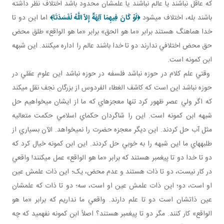
که عاقل نباشند يا عالم نباشند يا علمشان محدود باشد اختلاف نظر داشته
باشند بله، اختلاف مي شود
﴿
لَوْ كَانَ فِيهِمَا آلِهَةٌ إِلاّ اللَّهُ لَفَسَدَتَا
﴾
اما اين دو تا
خدا هماهنگ هستند برابر «ما هو الحق» برابر «ما هو الواقع» طلق محض
حق محض اختلافي ندارند دو تا خدا باشند عالم را اداره می­کنند. اين شبهه
ابن کمونه است.
وقتي علم کلام در حوزه نباشد فلسفه در حوزه نباشد اين علوم عقلي در
حوزه نباشد اين است که کاشف الغطاء الفردوس از بزرگان نجف نقل مي کند
که اگر ولي عصر ظهور کرد تنها معجزه اي که ما از ايشان مي خواهيم حل
شبهه ابن کمونه است. اين را شاگردان حکماي اسلامي حکمت متعاليه
مثل آب حل کردند. اين ديگر معجزه حضرت را نمي خواهد. الآن بسياري از
طلبه هاي ما اين شبهه را به خوبي حل کردند. اين ابن کمونه خيال کرد که
دو تا خدا دو تا پيغمبر هستند که برابر «ما هو الواقع» عمل می­کنند! واقعي
در کار نيست، دو تا ذات هستند و عدم محض، يک؛ اين ذات علمش عين
او است، دو؛ اين ذات علمش عين او است، سه؛ دو تا ذات که علمشان
عين ذاتشان است دو تا علم دارند. واقعي ما نداريم که برابر «ما هو
الواقع» کار کنند. مگر دو تا پيغمبر هستند؟ اصلاً ابن کمونه نفهميد که چه