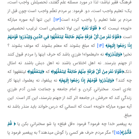
فرهنگ فقير نباشد؛ لذا در مورد مسئله علم گفتند، تحصيلش واجب است،
يک؛ تعليم واجب است، دو. فرمود: بر مردم تعلّم واجب است چون قبل از
مردم بر علما تعليم را واجب کرده است
[13]
. اين تنها آيه سوره مبارکه
«توبه» نيست که
﴿
فَلَوْلَا نَفَرَ
﴾
اين لولا تحضيض است ترغيب تحضيضي
است
﴿
فَلَوْلَا نَفَرَ مِنْ كُلِّ فِرْقَةٍ مِنْهُمْ طَائِفَةٌ لِيَتَفَقَّهُوا فِي الدِّينِ
وَلِيُنْذِرُوا قَوْمَهُمْ
إِذَا رَجَعُوا إِلَيْهِمْ
﴾
[14]
که مبلغ بشوند که معلم بشوند که مولف بشوند ؟
نخير!
﴿
وَلِيُنْذِرُوا
﴾
نه «ليعلموا»! طرزي باشد که حرف اينها را مردم قبول کنند
از جهنم بترسند. نه اهل اختلاس باشند نه اهل دبش باشند نه امثال
ذلک
﴿
فَلَوْلَا نَفَرَ مِنْ كُلِّ فِرْقَةٍ مِنْهُمْ طَائِفَةٌ لِيَتَفَقَّهُوا
﴾
که
﴿
لِيَتَفَقَّهُوا
﴾
ليتفقهوا که
چه کنند؟
﴿
وَلِيُنْذِرُوا قَوْمَهُمْ إِذَا رَجَعُوا إِلَيْهِمْ
﴾
نه يبلغوا، نه يعلموا، اينها کار
عادي است. سخنراني کردن و امام جامعه و جماعت شدن آدم طرزي
زندگي کند که حرفش در جامعه اثر کند از جهنم بترسند، اين کار است. اين
آيه سوره مبارکه «توبه» است که انساني که درس خواند بايد منذر باشد نه
مبلغ.
به پيغمبر خدا چه فرمود؟ فرمود «قل فبلغ» پا شو سخنراني بکن يا
﴿
قُمْ
فَأَنْذِرْ
﴾
[15]
؟ مگر مردم حرف هر کسي را گوش مي دهند؟ به پيغمبر فرمود پا