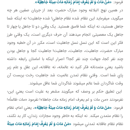
فرمود:
«مَنْ مَاتَ وَ لَمْ يَعْرِفْ إِمَامَ زَمَانِهِ مَاتَ مِيتَةً جَاهِلِيَّة»
.
در همين نهج البلاغه وجود مبارک حضرت بعد از جريان صفين هر چه
مي گويد، مي فرمايد اين نظام شده نظام جاهلي! شده جاهليت! نه اينکه شما
جاهل هستيد، نه اينکه شما فاسق هستيد. يک وقتي دو تا جاهل يا چهار تا
جاهل يک معصيتی انجام می­دهند آن حرف ديگری است، يک وقتي طرز
فکر اين است که اين نسل نسل جاهليت است، مکرر در آن خطبه وجود
مبارک حضرت، جاهليت، جاهليت، جاهليت! جاهليت کجا و جاهل بودن
چند نفر کجا، جهالت چند نفر کجا؟ اصرار اينکه با امامتان رابطه داشته
باشيد يعني متمدنانه فکر کنيد نه عالمانه، نه عاقلانه، اين عقل و علم زير
پاي شما است. وقتي نظام تمدن عالميت شد جاهليت رخت بربست آن
وقت شاگردان شما عالم مي شوند شاگردان شما عاقل مي شوند.
اين تعليق حکم بر وصف که مي گويند مشعر به عليت است يعني اين؛
نفرمودند «من مات و لم يعرف امام زمانه مات جاهلا»! نفرمود «مات ظالماً»!
فرمود:
«مَنْ مَاتَ وَ لَمْ يَعْرِفْ إِمَامَ زَمَانِهِ مَاتَ مِيتَةً جَاهِلِيَّة»
، يعني امام، نظام
را نظام متمدن مي کند. نه اينکه به خاطر وجود مجازات زندان، کار بد نکنند،
نظام نظام عاقلانه تمدني مي شود
«مَنْ مَاتَ وَ لَمْ يَعْرِفْ إِمَامَ زَمَانِهِ مَاتَ مِيتَةً