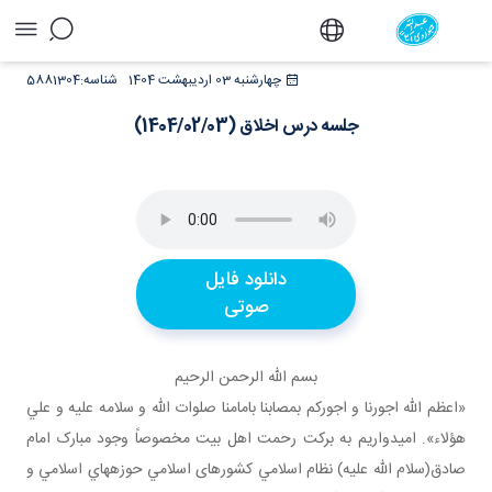
جلسه درس اخلاق (1404/02/03) - دفتر
چهارشنبه 03 اردیبهشت 1404
شناسه:
5881304
جلسه درس اخلاق (1404/02/03)
دانلود فایل
صوتی
بسم الله الرحمن الرحيم
«اعظم الله اجورنا و اجورکم بمصابنا بامامنا صلوات الله و سلامه عليه و علي
هؤلاء». اميدواريم به برکت رحمت اهل بيت مخصوصاً وجود مبارک امام
صادق(سلام الله عليه) نظام اسلامي کشورهای اسلامي حوزه هاي اسلامي و