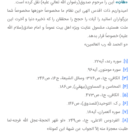
«هَاتِ»
اين را مرحوم صدوق(رضوان الله تعالي عليه) نقل کرده است.
اميدواريم ذات اقدس الهی اين نظام ما مخصوصاً حوزه ها مخصوصاً شما
بزرگواران اساتيد را آيات را حجج را محققان را که ذخيره دنيا و آخرت اين
ملت هستيد، مشمول عنايت ويژه اهل بيت عموماً و امام صادق(سلام الله
عليه) خصوصاً قرار بدهد.
«و الحمد لله رب العالمين»
[1]
. سوره رعد، آيه22.
[2]
. سوره مومنون, آيه96.
[3]
. الکافي، ج1، ص376؛ وسائل الشيعة، ج‏16، ص246.
[4]
. المحاسن و المساوي(بيهقي), ص186.
[5]
. الکافی، ج1، ص473.
[6]
. ر.ک: التوحيد(للصدوق)، ص146.
[7]
. سوره آل عمران، آيه18.
[8]
. الفردوس الاعلی، ج1، ص249. «لو ظهر الحجة-عجل اللّه فرجه-لما
طلبت معجزة منه إلاّ الجواب عن شبهة ابن كمونة»