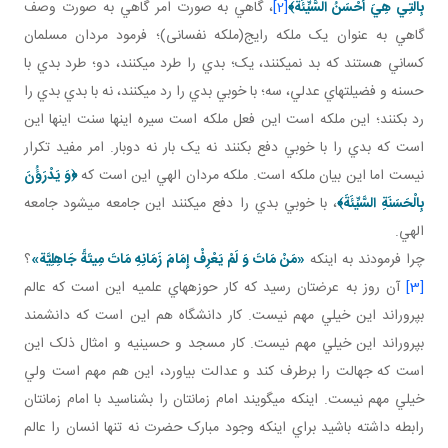
بِالَّتِي هِيَ أَحْسَنُ السَّيِّئَةَ
﴾
[2]
، گاهي به صورت امر گاهي به صورت وصف
گاهي به عنوان يک ملکه رايج(ملکه نفسانی)؛ فرمود مردان مسلمان
کساني هستند که بد نمي کنند، يک؛ بدي را طرد مي کنند، دو؛ طرد بدي با
حسنه و فضيلت هاي عدلي، سه؛ با خوبي بدي را رد مي کنند، نه با بدي بدي را
رد بکنند؛ اين ملکه است اين فعل ملکه است سيره اينها سنت اينها اين
است که بدي را با خوبي دفع بکنند نه يک بار نه دوبار. امر مفيد تکرار
نيست اما اين بيان ملکه است. ملکه مردان الهي اين است که
﴿وَ يَدْرَؤُنَ
بِالْحَسَنَةِ السَّيِّئَةَ﴾
، با خوبي بدي را دفع مي کنند اين جامعه مي شود جامعه
الهي.
چرا فرمودند به اينکه
«مَنْ مَاتَ وَ لَمْ يَعْرِفْ إِمَامَ زَمَانِهِ مَاتَ مِيتَةً جَاهِلِيَّة»
؟
[3]
آن روز به عرضتان رسيد که کار حوزه هاي علميه اين است که عالم
بپروراند اين خيلي مهم نيست. کار دانشگاه هم اين است که دانشمند
بپروراند اين خيلي مهم نيست. کار مسجد و حسينيه و امثال ذلک اين
است که جهالت را برطرف کند و عدالت بياورد، اين هم مهم است ولي
خيلي مهم نيست. اينکه مي گويند امام زمانتان را بشناسيد با امام زمانتان
رابطه داشته باشيد براي اينکه وجود مبارک حضرت نه تنها انسان را عالم