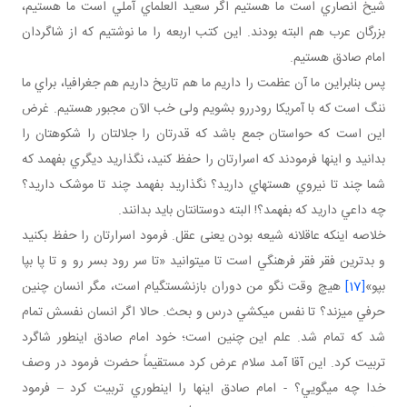
شيخ انصاري است ما هستيم اگر سعيد العلماي آملي است ما هستيم،
بزرگان عرب هم البته بودند. اين کتب اربعه را ما نوشتيم که از شاگردان
امام صادق هستيم.
پس بنابراين ما آن عظمت را داريم ما هم تاريخ داريم هم جغرافيا، براي ما
ننگ است که با آمريکا رودررو بشويم ولی خب الآن مجبور هستيم. غرض
اين است که حواستان جمع باشد که قدرتان را جلالتان را شکوهتان را
بدانيد و اينها فرمودند که اسرارتان را حفظ کنيد، نگذاريد ديگري بفهمد که
شما چند تا نيروي هسته اي داريد؟ نگذاريد بفهمد چند تا موشک داريد؟
چه داعي داريد که بفهمد؟! البته دوستانتان بايد بدانند.
خلاصه اينکه عاقلانه شيعه بودن يعنی عقل. فرمود اسرارتان را حفظ بکنيد
و بدترين فقر فقر فرهنگي است تا مي توانيد «تا سر رود بسر رو و تا پا بپا
بپو»
[17]
هيچ وقت نگو من دوران بازنشستگي ام است، مگر انسان چنين
حرفي مي زند؟ تا نفس مي کشي درس و بحث. حالا اگر انسان نفسش تمام
شد که تمام شد. علم اين چنين است؛ خود امام صادق اين طور شاگرد
تربيت کرد. اين آقا آمد سلام عرض کرد مستقيماً حضرت فرمود در وصف
خدا چه مي گويي؟ - امام صادق اينها را اين طوري تربيت کرد – فرمود