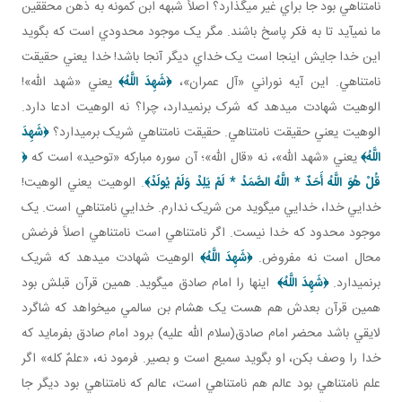
نامتناهي بود جا براي غير مي گذارد؟ اصلاً شبهه ابن کمونه به ذهن محققين
ما نمي آيد تا به فکر پاسخ باشند. مگر يک موجود محدودي است که بگويد
اين خدا جايش اينجا است يک خداي ديگر آنجا باشد! خدا يعني حقيقت
نامتناهي. اين آيه نوراني «آل عمران»،
﴿
شَهِدَ اللَّهُ
﴾
يعني «شهد الله»!
الوهيت شهادت مي دهد که شرک برنمي دارد، چرا؟ نه الوهيت ادعا دارد.
الوهيت يعني حقيقت نامتناهي. حقيقت نامتناهي شريک برمي دارد؟
﴿
شَهِدَ
اللَّهُ
﴾
يعني «شهد الله»، نه «قال الله»؛ آن سوره مبارکه «توحيد» است که
﴿
قُلْ هُوَ اللَّهُ أَحَدٌ
*
اللَّهُ الصَّمَدُ
*
لَمْ يَلِدْ وَلَمْ يُولَدْ
﴾
. الوهيت يعني الوهيت!
خدايي خدا، خدايي مي گويد من شريک ندارم. خدايي نامتناهي است. يک
موجود محدود که خدا نيست. اگر نامتناهي است نامتناهي اصلاً فرضش
محال است نه مفروض.
﴿
شَهِدَ اللَّهُ
﴾
الوهيت شهادت مي دهد که شريک
برنمي دارد.
﴿
شَهِدَ اللَّهُ
﴾
اينها را امام صادق مي گويد. همين قرآن قبلش بود
همين قرآن بعدش هم هست يک هشام بن سالمي مي خواهد که شاگرد
لايقي باشد محضر امام صادق(سلام الله عليه) برود امام صادق بفرمايد که
خدا را وصف بکن، او بگويد سميع است و بصير. فرمود نه، «علمٌ کله» اگر
علم نامتناهي بود عالم هم نامتناهي است، عالم که نامتناهي بود ديگر جا