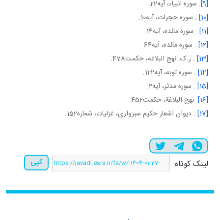
[9]
. سوره انبياء، آيه22.
[10]
. سوره حجرات، آيه10.
[11]
. سوره مائده، آيه14.
[12]
. سوره مائده، آيه64.
[13]
. ر.ک: نهج البلاغه، حکمت478.
[14]
. سوره توبه، آيه122.
[15]
. سوره مدثر، آيه2.
[16]
. نهج البلاغة، حکمت452.
[17]
. ديوان اشعار حکيم سبزواری، غزليات، شماره152.
کپی
لینک کوتاه: