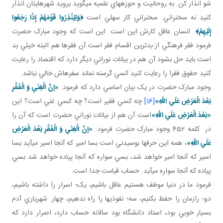
شو انذار کن. به روحانيت و حوزه هاي علميه مي گويد برويد شهرهايتان انذار
کنيد نه سخنراني. سخنراني کار سهلي است
﴿
وَلِيُنْذِرُوا قَوْمَهُمْ إِذَا رَجَعُوا
إِلَيْهِمْ
﴾
انسان عاقل کارش اين است. اين است که وجود مبارک حضرت
فرمود فقر فرهنگي از بدترين اقسام فقر است آن فقرها هم البته خيلي بد
است بايد حل بشود آن هم در بيانات نوراني ديگر دارد که اقتصاد را رعايت
کنيد حقوق فقرا را رعايت کنيد کسي گرسنه نماند سفره اش خالي نباشد.
وجود مبارک حضرت در يک بيان اساسي دارد که فرمود:
«إنَّ الْغِنَي وَ الْفَقْرِ
بَعْدَ الْعَرْضِ عَلَي اللهِ»
[16]
چه کسي فقير است؟ چه کسي غني است؟ اين
«بَعْدَ الْعَرْضِ عَلَي اللهِ»
است آن هم از بيانات نوراني حضرت است که آن را
در کلمه 452 وجود مبارک حضرت فرمود:
«إنَّ الْغِنَي وَ الْفَقْرِ بَعْدَ الْعَرْضِ
عَلَي اللهِ»
، همه اين حرف ها بوسيدني است بسا امير که آنجا اسير مي آيد بسا
اسير که آنجا امير خواهد شد، بسي سواره که آنجا پياده خواهد شد بسي
پياده که آنجا سواره مي آيد. حساب قيامت جدا است.
فرمود ما در دنيا موظف هستيم عاقل باشيم، يک؛ اسرار را داشته باشيم،
دو؛ رازمان را حفظ بکنيم، سه؛ نفوذي ها را راه ندهيم، چهار. شهرياري آدم
بسيار خوبي بود، استاد دانشگاه بود سالانه حساب دارد، اصرار دارد که