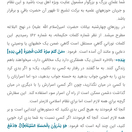
شما علماي بزرگ و بزرگوار مشمول عنايت ويژه اهل بيت باشيد و اين نظام
و جريان حوزه هاي علميه به برکت تشيع تا ظهور آن حضرت باقي و برقرار
باشد.
در روز هاي چهارشنبه بيانات حضرت امير(سلام الله عليه) در نهج البلاغه
مطرح مي شد. از نظر شماره کلمات حکيمانه، به شماره 162 رسيديم. اين
کلمات نوراني گاهي مستقل است گاهي ضمن يک خطبه اي يا وصيتي يا
دعايي و مانند آن آمده است. فرمود:
«مَنْ كَتَمَ سِرَّهُ كَانَتِ الْخِيَرَةُ [فِي يَدِهِ‏]
بِيَدِهِ‏»
؛ بالاخره انسان يک همفکري دارد يک مخالفي دارد، مي خواهند باهم
زندگي کنند. به ما گفتند در رفتار به کسي بد نکنيد، يک؛ و اگر بدي کرد
بدي را به خوبي جواب بدهيد به حسنه جواب بدهيد، دو؛ اما اسرارتان را
با کسي در ميان نگذاريد، چون اگر کسي اسرارش را با ديگری در ميان
گذاشت دشمن ممکن است از راه آن اسرار سوء استفاده کند. اين سفارش
گرچه براي همه لازم است اما براي نظام اسلامي لازم تر است.
آنجا که فرمودند به هيچ کس بدي نکنيد که دستورهاي ابتدايي است و بر
همه لازم است. آنجا که فرمودند اگر کسي نسبت به شما بدي کرد خوبي
کنيد، اين چند آيه است که فرمود:
﴿وَ يَدْرَؤُنَ بِالْحَسَنَةِ السَّيِّئَةَ﴾
[1]
،
﴿
ادْفَعْ