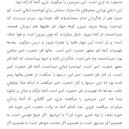
منسوب به غري است. اين سرزمين را مي گويند غري، آنجا که آباد نبود.
اين دعاي نوراني سحرهاي ماه مبارک رمضان برای ابوحمزه ثمالي است. ابو
حمزه هم از شاگردان امام سجاد(سلام الله عليه) بود. مردم مي ديدند که
ابوحمزه روزها مي رود بيرون کوفه چهار نفر طلبه ها هم دورش هستند
نمي دانستند او کجا مي رود. خيال مي کردند که چون بيرون است و هوا صاف
است و باز است اين چهار طلبه را همراه مي برد و درس مي گويد. بعدها
فهميدند آنجا قبر مطهر حضرت امير است. سال ها قبر حضرت امير مخفي
بود، نمي دانستند چه خبر است. شاگردان ائمه و اينها مي دانستند که کجا قبر
مطهر حضرت امير است. ابوحمزه ثمالي مي دانست آنجا قبر حضرت امير
است، در کنار قبر حضرت امير اين درس ها را مي گفت، از همان وقت ها رسم
شده بود که اين درس ها را کنار حضرت امير مي گفتند تا اينکه مثلاً توفيقي
باشد، بعدها که فهميدند قبر حضرت امير است آنجا بارگاه و جلال و شکوه
پيدا شد. اين سرزمين را مي گفتند غري، اين آقاياني که آنجا زندگي
مي کردند مي گفتند غروي. بعد کم کم آنجا به برکت حضرت امير حوزه شد.
حوزه نجف را چه کسي حوزه کرد؟ ما ايراني ها. اگر شيخ طوسي است ما
هستيم اگر صدوق است ما هستيم اگر صاحب جواهر است ما هستيم اگر