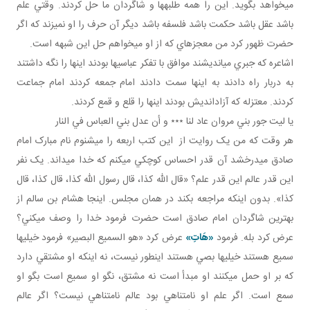
مي خواهد بگويد. اين را همه طلبه ها و شاگردان ما حل کردند. وقتي علم
باشد عقل باشد حکمت باشد فلسفه باشد ديگر آن حرف را او نمي زند که اگر
حضرت ظهور کرد من معجزه اي که از او مي خواهم حل اين شبهه است.
اشاعره که جبري مي انديشند موافق با تفکر عباسي ها بودند اينها را نگه داشتند
به دربار راه دادند به اينها سمت دادند امام جمعه کردند امام جماعت
کردند. معتزله که آزادانديش بودند اينها را قلع و قمع کردند.
يا ليت جور بني مروان عاد لنا ٭٭٭ و أن عدل بني العباس في النار
هر وقت که من يک روايت از اين کتب اربعه را مي شنوم نام مبارک امام
صادق مي درخشد آن قدر احساس کوچکي مي کنم که خدا مي داند. يک نفر
اين قدر عالم اين قدر علم؟ «قال الله کذا، قال رسول الله کذا، قال کذا، قال
کذا». بدون اينکه مراجعه بکند در همان مجلس. اينجا هشام بن سالم از
بهترين شاگردان امام صادق است حضرت فرمود خدا را وصف مي کني؟
عرض کرد بله. فرمود
«هَاتِ»
عرض کرد «هو السميع البصير» فرمود خيلي ها
سميع هستند خيلي ها بصي هستند اين طور نيست، نه اينکه او مشتقي دارد
که بر او حمل می­کنند او مبدأ است نه مشتق، نگو او سميع است بگو او
سمع است. اگر علم او نامتناهي بود عالم نامتناهي نيست؟ اگر عالم