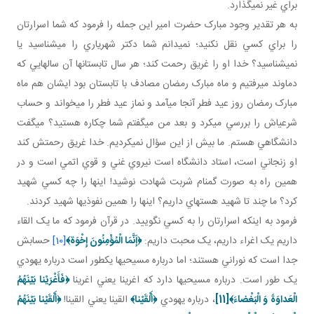
براي غير نمي گذارد.
به هر تقدير وجود مبارک حضرت امير اين جمله را فرمود که شما اسرارتان
را براي کسي نقل نکنيد؛ نمي دانم شما دکتر شهرياري را مي شناسيد يا
نمي شناسيد؟ خدا او را غريق رحمت کند؛ هر سال تابستان ها آن سال­هايي که
دماوند مي رفتيم و ماه مبارک رمضان مصادف با تابستان بود ايشان هم ماه
مبارک رمضان روز عيد فطر آنجا مي آمد و نماز عيد فطر را مي خواند و حساب
شرعي اش را بررسي مي کرد و بعد من مي گفتم شما چکاره هستيد؟ مي گفت
دانشگاهي هستم. ما بيش از اين سؤال نمي کرديم. خدا غريق رحمتش کند
او زنجاني است، استاد دانشگاه است نيروي غني و قوي اتمي است و در
همين راه به صورت گمنام شربت شهادت نوشيد! اينها را چه کسي شهيد
کرد؟ ما چند تا شهيد هسته اي داريم؟ اينها را همين نفوذي ها شهيد کردند.
فرمود به اينکه اسرارتان را به کسي نگوييد. در قرآن فرمود که ما يک القاء
داريم يک اغراء داريم، يک محبت داريم:
﴿
إَنَّمَا الْمُؤْمِنُونَ إِخْوَة
﴾
[10]
حسابش
جدا است که نوراني هستند؛ اما درباره مسيحي ها يک طور است درباره يهودي
يک طور است. درباره مسيحي ها دارد که اغرينا يعني اغرينا
﴿فَأَغْرَيْنا بَيْنَهُمُ
الْعَداوَةَ وَ الْبَغْضاءَ﴾
[11]
، درباره يهودي
﴿أَلْقَيْنا﴾
القينا يعني القينا!
﴿أَلْقَيْنا بَيْنَهُمُ