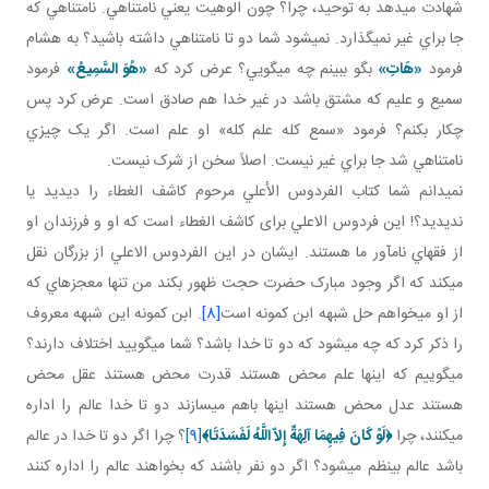
شهادت مي دهد به توحيد، چرا؟ چون الوهيت يعني نامتناهي. نامتناهي که
جا براي غير نمي گذارد. نمی­شود شما دو تا نامتناهي داشته باشيد؟ به هشام
فرمود
«هَاتِ»
بگو ببينم چه مي گويي؟ عرض کرد که
«هُوَ السَّمِيعُ»
فرمود
سميع و عليم که مشتق باشد در غير خدا هم صادق است. عرض کرد پس
چکار بکنم؟ فرمود «سمع کله علم کله» او علم است. اگر يک چيزي
نامتناهي شد جا براي غير نيست. اصلاً سخن از شرک نيست.
نمي دانم شما کتاب الفردوس الأعلي مرحوم کاشف الغطاء را ديديد يا
نديديد؟! اين فردوس الاعلي برای کاشف الغطاء است که او و فرزندان او
از فقهاي نام آور ما هستند. ايشان در اين الفردوس الاعلي از بزرگان نقل
مي کند که اگر وجود مبارک حضرت حجت ظهور بکند من تنها معجزه اي که
از او مي خواهم حل شبهه ابن کمونه است
[8]
. ابن کمونه اين شبهه معروف
را ذکر کرد که چه مي شود که دو تا خدا باشد؟ شما مي گوييد اختلاف دارند؟
مي گوييم که اينها علم محض هستند قدرت محض هستند عقل محض
هستند عدل محض هستند اينها باهم مي سازند دو تا خدا عالم را اداره
مي کنند، چرا
﴿
لَوْ كَانَ فِيهِمَا آلِهَةٌ إِلاّ اللَّهُ لَفَسَدَتَا
﴾
[9]
؟ چرا اگر دو تا خدا در عالم
باشد عالم بي نظم مي شود؟ اگر دو نفر باشند که بخواهند عالم را اداره کنند