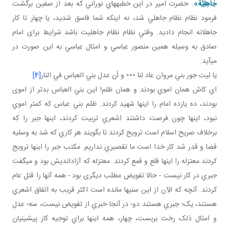
جَاهِلِيَّة»
. حضرت امير در اين خطبه هاي نوراني که بعد از صفين برگشت
فرمود نظام نظام جاهلي شد، نه اينکه شما فاسق شديد، يا چهار تا کار
جاهلانه انجام داديد. وقتي نظام نظام جاهليت باشد شرايط برای امام
صادق به وسيله همين منصور عباسي و امثال عباسي به اين صورت در
مي آيد.
يا ليت جور بني مروان عاد لنا ٭٭٭ و أن عدل بني العباس في النار
[4]
اي کاش همان اموي بودند و همان ظلم! اين بني العباس بدتر از اموی
بودند، ده يازده امام را اينها شهيد کردند. ظلم بني عباس که کمتر اموي
نبود، اينها چون فرصت داشتند اشعري تربيت کردند، اينها جبر را که
برخلاف صريح اسلام است ترويج کردند تا بگويند هر کاري که شد به وسليه
قضا و قدر شد کار خدا است ما تقصيري نداريم. مکتب جبر را اينها ترويج
کردند معتزله را اينها قلع و قمع کردند. معتزله که آزادانديش بود و مي گفت
جبري در کار نيست - حالا تفويض مطلب ديگری بود - همه آنها را قتل عام
کردند. آنچه که الآن از اين سني ها مانده است اکثر قريب به اتفاق اشعري
هستند، يک؛ جبري هستند دو؛ در آنجا خبري از تفويض نيست، سه؛ عدل
و امثال ذلک رخت بربست، چهار، همه اينها براي توجيه کار پيشينيان