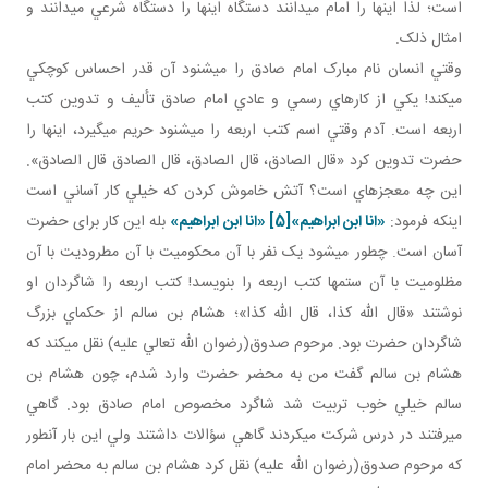
است؛ لذا اينها را امام مي دانند دستگاه اينها را دستگاه شرعي مي دانند و
امثال ذلک.
وقتي انسان نام مبارک امام صادق را مي شنود آن قدر احساس کوچکي
مي کند! يکي از کارهاي رسمي و عادي امام صادق تأليف و تدوين کتب
اربعه است. آدم وقتي اسم کتب اربعه را مي شنود حريم مي گيرد، اينها را
حضرت تدوين کرد «قال الصادق، قال الصادق، قال الصادق قال الصادق».
اين چه معجزه اي است؟ آتش خاموش کردن که خيلي کار آساني است
اينکه فرمود:
«انا ابن ابراهيم»
[5]
«انا ابن ابراهيم»
بله اين کار برای حضرت
آسان است. چطور می­شود يک نفر با آن محکوميت با آن مطروديت با آن
مظلوميت با آن ستم ها کتب اربعه را بنويسد! کتب اربعه را شاگردان او
نوشتند «قال الله کذا، قال الله کذا»؛ هشام بن سالم از حکماي بزرگ
شاگردان حضرت بود. مرحوم صدوق(رضوان الله تعالي عليه) نقل مي کند که
هشام بن سالم گفت من به محضر حضرت وارد شدم، چون هشام بن
سالم خيلي خوب تربيت شد شاگرد مخصوص امام صادق بود. گاهي
مي رفتند در درس شرکت مي کردند گاهي سؤالات داشتند ولي اين بار آن طور
که مرحوم صدوق(رضوان الله عليه) نقل کرد هشام بن سالم به محضر امام