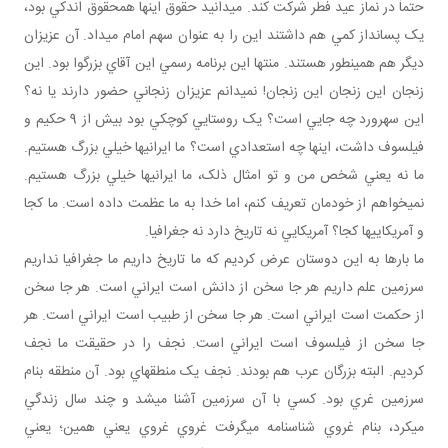
حتماً در نماز عيد فطر شرکت کند. مي دانيد حقوق اينها همحقوق اندکي بود،
يک پس انداز کمي هم داشتند اين را به عنوان سهم امام ­می­داد. آن عزيزان
ديگر هم همين طور هستند. منتها اين برنامه رسمي اين آقاي بزرگوا بود. اين
زنجان اين زنجان اين زنجان! نمي دانم عزيزان زنجاني حضور دارند يا نه؟
اين سهرورد چه جايي است؟ يک روستايي کوچکي بود بيش از 9 حکيم و
فيلسوف داشت، اينها چه استعدادي است؟ ما ايراني ها خيلي بزرگ هستيم.
ما نه يعني شخص من و تو امثال ذلک، ما ايراني ها خيلي بزرگ هستيم.
نمي خواهم از خودمان تعريف کنم، اما خدا به ما عظمت داده است. ما کجا
و آمريکايي ها کجا؟ آمريکايي نه تاريخ دارد نه جغرافيا.
ما بارها به اين دوستان عرض کرديم که ما تاريخ داريم ما جغرافيا نداريم
سرزمين علم داريم هر جا سخن از دانش است ايراني است. هر جا سخن
از حکمت است ايراني است. هر جا سخن از طبيب است ايراني است. هر
جا سخن از فيلسوف است ايراني است. نجف را در حقيقت ما نجف
کرديم. البته بزرگان عرب هم بودند. نجف يک منطقه اي بود. آن منطقه بنام
سرزمين غري بود. کسي با آن سرزمين آشنا مي شد و چند سال زندگي
مي کرد، بنام غروي شناسنامه مي گرفت غروي غروي يعني همين؛ يعني