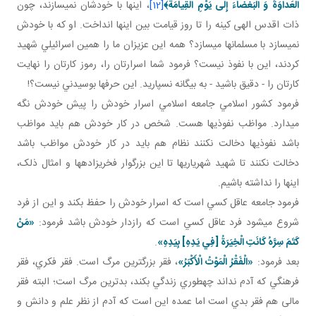
الْعَداوَةَ وَ الْبَغْضاءَ إِلى‏ يَوْمِ الْقِيامَة﴾
[12]
، اينها با خودشان نمي سازند، چون
ذات اقدس الهی کينه را تا روز قيامت بين اينها انداخت. او که با خودش
نمي سازد با مسلمان ها مي سازد؟ همه اين عزيزان ما را همين اسرائيلي شهيد
کردند، اين با نفوذ نيست؟ فرمود شما اسرارتان را، رموز کارتان را نهايت
کارتان را - دقيق باشيد - به بيگانه نسپاريد. اين حرف ها بوسيدني نيست؟!
فرمود کشور اسلامي جامعه اسلامي اسرار خودش را پيش خودش نگه
مي دارد. مواظب نفوذي ها هست. شخص در کار خودش هم بايد مواظب
باشد نفوذي ها دخالت نکنند نظام هم بايد در کار خودش مواظب باشد
دخالت نکنند تا شهيد شهرياري ها تا اين بزرگوار فخري زاده ها و امثال ذلک،
اينها را نداشته باشيم.
فرمود جامعه عاقل کسي است که اسرار خودش را حفظ بکند و اين از فرد
شروع مي شود فرد عاقل کسي است که رازدار خودش باشد فرمود:
«مَنْ
كَتَمَ سِرَّهُ كَانَتِ الْخِيَرَةُ [فِي يَدِهِ‏] بِيَدِهِ‏»
.
بعد فرمود:
«الْفَقْرُ الْمَوْتُ الْأَكْبَرُ»
، فقر بزرگ ترين مرگ است. فقر فکري، فقر
فرهنگي که آدم نداند چه طوري زندگي بکند، بدترين مرگ است؛ البته فقر
مالی هم فقر بدي است اما عمده اين است که آدم از نظر علم و دانش و