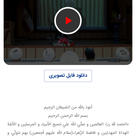
دانلود فایل تصویری
أعوذ بالله من الشيطان الرجيم
بسم الله الرحمن الرحيم
«الحمد لله ربّ العالمين و صلّي الله علي جميع الأنبياء و المرسلين و الأئمّة
الهداة المهديّين و فاطمة الزّهراء(سلام الله عليهم أجمعين) بهم نتولّي و