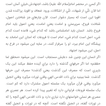
اگر کسي در محضر امام(سلام الله عليه) باشد، اجتهادش خيلي آسان است
اما الآن تلّي از شبهات، تلّي از اشکالات، ورود ضعاف و اقويا، پراکنده شدن
اقويا اين است که بسيار دشوار است. الآن چاره اي جز شناختن اصول،
شناخت فروع، سرپرستي و امامت يعني امامت، يعني اصول بايد امام
فروع باشد. انسان بايد امام شناس باشد که کدام شيء قاعده است کدام
شيء اصل است کدام شيء امام است تا فروعات که امتان اين امام اند به
پيشگاه اين امام ببرد، او را سرفراز کنند، در سايه اين مي شود در فرع به
اصل، اين مي شود اجتهاد.
اگر انسان اين چنين شد دعايش مستجاب است. اين مي شود «محقق لما
حققتم» اما اگر حرف هاي گذشته را دارد براي آينده حفظ مي کند اين يک
باربري است که مصرف اين گذشت يعني گذشت! مصرف اين حرف ها
گذشت. شما ببينيد براي ذات اقدس الهي وقتي تورات مي آورد وقتي انجيل
مي آورد وقتي قرآن مي آورد يک سلسله اصول مشترک دارد که کم است.
يک سلسله فروعات فراواني دارد که تغيير پيدا کرده است. هر عصري هر
مصري هر نسلي خواسته اي دارد نيازي دارد و ذات اقدس الهي آنچه را که
در تورات گفته، در انجيل نگفته است. آنچه که در تورات و انجيل گفته