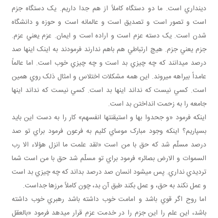
دين داري است. ما دو دستگاه کاملاً از هم جدا داريم. يک دستگاه جزم
است و تصور است و تصديق است و عالمانه است و حوزه و دانشگاه
شدن است. يک دسته عزم است و اراده است و ايمان. عزم يعني عزم.
جزم يعني جزم. هيچ ارتباطي هم باهم ندارند فرمودند به اينک اينها صد
درصد مي دانند که چه چيزي بد است و چه چيزي خوب است. اما عالماً
عامداً بيراهه مي روند. اين همه مشکلات اختلاس و امثال ذلک روي همين
است. کسي نيست که نداند اينها بد است. کسي نيست که نداند اينها
جامعه را به زحمت انداختن بد است.
اينکه فرمود «و جحدوا بها و استيقنتها انفسهم» کار را به دست اين بايد
بسپاريم؟ اينکه وجود مبارک موساي کليم به فرعون فرمود براي تو صد
درصد مسلّم شد که حق با من است «لقد علمت ما انزل هؤلاء الا رب
السموات و الارض بصائر» فرمود براي تو مسلّم شد حق با من است شما
ترديدي نداري. پس مي شود انسان صد درصد بداند که چه چيزي بد است
و عمل نکند به حق، و عمل بکند طبق آن بد، چون کاملاً مرزها جداست.
اما روح اگر قوي باشد و امامت خوب داشته باشد رهبري خوب داشته
باشد، اين علم را اين جزم را در خدمت عزم قرار مي دهد فرمود «بالعقل