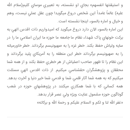
و استيقنتها انفسهم» بجاي او نشسته، به تعبيري موساي کليم(سلام الله
عليه) عالماً عامداً اين شخص دروغ مي گويد! چون عقل عملي نيست، وهم
و خيال و اماره بالسوء اينجا نشسته است.
اين اماره بالسوء الآن دارد دروغ مي گويد که اميدواريم ذات اقدس الهي به
برکت خون هاي پاک شهداء نظام ما جامعه ما حوزه ما ايران اسلامي ما را در
سايه ولي اش حفظ بکند. خطر غزه را به صهيونيسم برگرداند. خطر خاورميانه
را به صهيونيسم برگرداند خطر اين منطقه را به آمريکاي پليد برگرداند و
اين نظام را تا ظهور صاحب اصلي اش از هر خطري حفظ بکند و از همه شما
محققان و پژوهشگران حق شناسي مي کنيم. از ذات اقدس الهي مسئلت
مي کنيم که به همه شما آثار قلمي شما و قدمي شما خير دنيا و آخرت بدهد.
همه کساني که با شما همکاري مي کنند در پژوهش هاي حوزه در شعب
گوناگون حوزه مشمول عنايت ويژه ولي عصر قرار بدهد.
«غفر الله لنا و لکم و السلام عليکم و رحمة الله و برکاته»