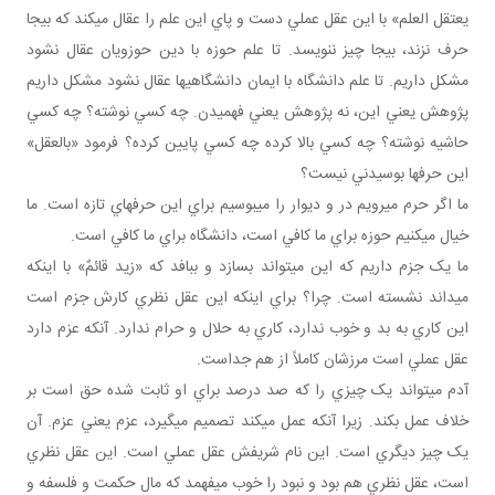
يعتقل العلم» با اين عقل عملي دست و پاي اين علم را عقال مي کند که بيجا
حرف نزند، بيجا چيز ننويسد. تا علم حوزه با دين حوزويان عقال نشود
مشکل داريم. تا علم دانشگاه با ايمان دانشگاهي ها عقال نشود مشکل داريم
پژوهش يعني اين، نه پژوهش يعني فهميدن. چه کسي نوشته؟ چه کسي
حاشيه نوشته؟ چه کسي بالا کرده چه کسي پايين کرده؟ فرمود «بالعقل»
اين حرف ها بوسيدني نيست؟
ما اگر حرم مي رويم در و ديوار را مي بوسيم براي اين حرف هاي تازه است. ما
خيال مي کنيم حوزه براي ما کافي است، دانشگاه براي ما کافي است.
ما يک جزم داريم که اين مي تواند بسازد و ببافد که «زيد قائمٌ» با اينکه
مي داند نشسته است. چرا؟ براي اينکه اين عقل نظري کارش جزم است
اين کاري به بد و خوب ندارد، کاري به حلال و حرام ندارد. آنکه عزم دارد
عقل عملي است مرزشان کاملاً از هم جداست.
آدم مي تواند يک چيزي را که صد درصد براي او ثابت شده حق است بر
خلاف عمل بکند. زيرا آنکه عمل مي کند تصميم مي گيرد، عزم يعني عزم. آن
يک چيز ديگري است. اين نام شريفش عقل عملي است. اين عقل نظري
است، عقل نظري هم بود و نبود را خوب مي فهمد که مال حکمت و فلسفه و