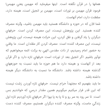
همان ها را در قرآن نگفته است. اينها مي فرمايد که مهيمن يعني مهيمن!
فرمود قرآن مهيمن بر تورات است، مهيمن بر انجيل است، هيمنه دارد،
سلطنت دارد، امام آنهاست.
شما الآن که در حوزه و دانشگاه هستيد بايد مهيمن باشيد، وگرنه مصرف
کننده هستيد. اين پژوهش نيست، اين مصرف کردن است. حرف هاي
ديگران را ياد گرفتن و نقل کردن، اين حرکت هيمنه نيست، اين پژوهش
نيست، اين مصرف کننده است. مصرف کردن کار مقلدان است. ما وقتي
به حضور امام رسيديم، از ذات مقدس الهي به برکت ائمه مي خواهيم که
نوآور باشيم. اگر انجيل بعد از تورات است حرف هاي تازه دارد و اگر قرآن
بعد از آنهاست و هيمنه دارد ما هم حوزه ما بايد نسبت به حوزه هاي
گذشته هيمنه داشته باشد. دانشگاه ما نسبت به دانشگاه ديگر هيمنه
داشته باشد.
ما بايد بفهميم که مجتهداً حرام نيست. حرف هاي تازه آوردن زشت نيست
که اين قدر فرار مي کنيم مي گوييم همين مقدار درسي که خوانديم بس
است. تا سر رود به سر رو و تا پا به پا بپو! اگر حرف هاي تازه آورديم تازه اول
زندگي ماست، وگرنه مصرف کننده ديگران هستيم، مصرف کننده دست