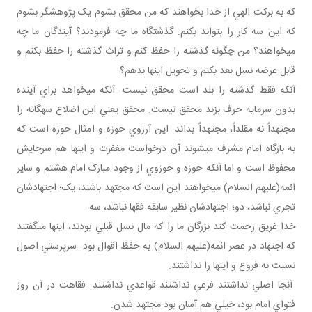
که به برکت الهي از خدا بخواهند که من محقق بشوم يک پژوهشگر بشوم
که اين سه کار را بتواند بکنم: گذشتگاه ما چه فرمودند؟ آيندگان ما چه
مي خواهند؟ من چگونه گذشته را حفظ کنم و تراث گذشته را حفظ بکنم و
قابل عرضه نسل بعد بکنم و تحويل اينها بدهم؟
آنکه فقط گذشته را بلد است محقق نيست. آنکه مي خواهد براي آينده
بدون سرمايه حرف بزند محقق نيست. محقق يعني اين اضلاع سه گانه را
مجتهداً نه مقلداً، مجتهداً بداند. اين آرزوي حوزه و امثال حوزه است که
به بارگاه امام مشرف مي شوند آن درخواست مغفرت و اينها هم سرجايش
محفوظ است و اما آنکه حوزه و حوزوي از وجود مبارک امام هشتم و ساير
ائمه(عليهم السلام) مي خواهند اين است که مجتهد باشند، يک؛ اجتهادشان
تجزي نباشد، دو؛ اجتهادشان نظير سابقه فقها نباشد، سه.
خدا غريق رحمت کند بزرگان ما را که مال نسل قبلي بودند، اينها مي گفتند
که اجتهاد در عصر ائمه(عليهم السلام) به حفظ اقوال بود. سرپرستي اصول
نسبت به فروع و اينها را نداشتند.
آنجا اصلي نداشتند فرعي نداشتند قواعدي نداشتند. فقاهت در آن روز
فتواي امام بود، خيلي هم آسان بود مجتهد شدن.