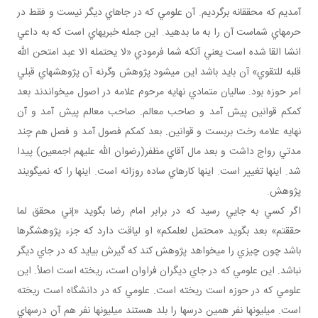
آمديم که محققانه برگرديم. آن علومي که در جاهاي ديگر نيست و فقط در
حرم هاي شماست آن را به ما بدهيد. اين جمله خبريه اي است که به داعي
انشا القا شده است يعني آنکه شما فرمودي «لا يحتمله الا عبد امتحن الله
قلبه للتقوي» آن بايد باشد اين مي شود پژوهش وگرنه آن پژوهش هاي قبلي
امر حوزه بود. ساليان متمادي نهايه مرحوم علامه در اصول مي خواندند بعد
کم کم قوانين پيش آمد و صاحب معالم. صاحب معالم پيش آمد و آن
نهايه علامه رخت بربست و قوانين. بعد کم کم فصول آمد و فصل هم چند
مدتي رواج داشت و بعد مال آقاي مظفر(رضوان الله عليهم اجمعين) پيدا
شد. اينها تغيير است. اينها کارهاي ساده روزانه است. اينها را که نمي گويند
پژوهش.
اگر کسي به جايي رسيد که در برابر امام رضا بگويد «إني محقق لما
حققتم» بعد بگويد «محتمل لعلمکم» او لياقت دارد که جزء پژوهشگرها
باشد چون چيزي را مي خواهد پژوهش کند که گيرش بيايد که در جاي ديگر
نباشد. اين علومي که در جاي ديگران فراوان است، ريخته است اصلاً. اين
علومي که در حوزه است ريخته است. علومي که در دانشگاه است ريخته
است. ميليون ها نفر همين درس ها را بلد هستند ميليون ها نفر هم آن درس هاي