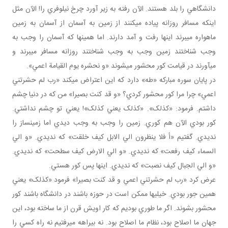
دانشگاهي را بلد هستند. الآن رفته به زير آورد چرخ نيلوفري را! الآن مثل
اينکه مسافر روزانه پياده مي کنند از زمين به آسمان از آسمان به زمين
ماهواره مي برند اينها رفت و آمد دارند. اما همين ها که آسمان را وجب به
وجب شناختند زمين وجب به وجب شناختند روزانه مسافر مي برند و
مي آورند در قيامت کور محشور مي شوند «و نحشره يوم القيامة اعمي».
در پايان سوره مبارکه «طه» دارد که اين اعتراض مي کند «رب لم حشرتني
اعمي» چرا مرا کور محشور کردي؟ «و قد کنت بصيرا» من که در دنيا چشم
داشتم. فرمود: «کذلک». «کذلک يعني کذلک»! يعني تو چشم نداشتي.
کور بودي الآن هم کوري. زمين را وجب به وجب ديدي اما زمين ساز را
نديدي. گفتيم «أ فلا ينظرون الي الابل کيف خلقت» که نديدي. «و الي
السماء کيف رفعت» که نديدي. «و الي الارض کيف سطحت» که نديدي.
«و الي الجبال کيف نصبت» که نديدي. اينها پس کور هستي.
عرض کرد «رب لم حشرتني اعمي و قد کنت بصيرا» فرمود «کذلک» يعني
همين جور بودي. خيلي ها ممکن است در حوزه باشند در دانشگاه باشند کور
محشور بشوند. اگر ما طوري بوديم که کار اويش قرن از ما ساخته بود، اين
جهان ما اصلاح بود، نظام ما اصلاح بود. نه بيراهه مي رفتيم نه راه کسي را