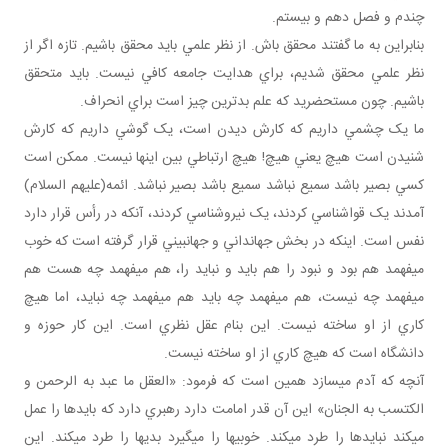
چندم و فصل دهم و بيستم.
بنابراين به ما گفتند محقق باش. از نظر علمي بايد محقق باشيم. تازه اگر از
نظر علمي محقق شديم، براي هدايت جامعه کافي نيست. بايد متحقق
باشيم. چون مستحضريد که علم بدترين چيز است براي انحراف.
ما يک چشمي داريم که کارش ديدن است، يک گوشي داريم که کارش
شنيدن است هيچ يعني هيچ! هيچ ارتباطي بين اينها نيست. ممکن است
کسي بصير باشد سميع نباشد سميع باشد بصير نباشد. ائمه(عليهم السلام)
آمدند يک قواشناسي کردند، يک نيروشناسي کردند، آنکه در رأس قرار دارد
نفس است. اينکه در بخش جهان داني و جهان بيني قرار گرفته است که خوب
مي فهمد هم بود و نبود را هم بايد و نبايد را، هم مي فهمد چه هست هم
مي فهمد چه نيست، هم مي فهمد چه بايد هم مي فهمد چه نبايد، اما هيچ
کاري از او ساخته نيست. اين بنام عقل نظري است. اين کار حوزه و
دانشگاه است که هيچ کاري از او ساخته نيست.
آنچه که آدم مي سازد همين است که فرمود: «العقل ما عبد به الرحمن و
الکتسب به الجنان» اين آن قدر امامت دارد رهبري دارد که بايدها را عمل
مي کند نبايدها را طرد مي کند. خوبي ها را مي گيرد بدي ها را طرد مي کند. اين