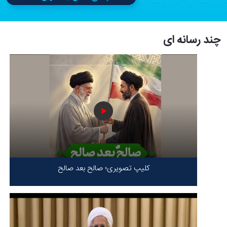
چند رسانه ای
کلیپ تصویری؛ صالح بعد صالح