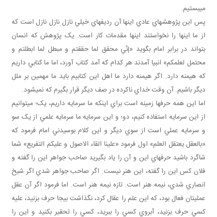
مي بستيم.
پس اين پژوهش هاي عادي اينها آن رديف هاي خيلي نازل نازل نازل است که
از ما اينها را نخواستند اينها مقدمات کار است. يک پژوهش که انسان
بتواند در برابر امام بگويد «إنّي محقق لما حققتم و مبطل لما ابطلتم و
محتمل لعلمکم» انبيا آمدند هر کدام که آمد کتاب آورد، اما ما کتابي داريم
که هيمنه دارد. اگر هيمنه دارد ما اهل اين کتابيم بايد ما مهمين بر ملل
ديگر باشيم. آن وقت خداي ناکرده در صف ديگر قرار بگيرم که نمي شود.
اما اين همه حرف ها زمينه است براي اينکه ما سرمايه داريم، يک؛ مي توانيم
از اين سرمايه استفاده کنيم، دو؛ و اين سرمايه ما سرمايه علمي از يک سو
و سرمايه عملي است از سوي ديگر و اين کلام بوسيدني امام فرمود که
«بالعقل يعتقل العلم» اول فرمود «علينا القاء الاصول و عليکم التفريع» شما
شاگرد باشيد حرف هاي اين و آن را ياد بگيريد صاحب جواهر اين را گفته و
فلان کس اين را گفته، اين هنر نيست. اگر صاحب جواهر شدي اگر شيخ
انصاري شدي، نيمه هنر است. تازه نيمه هنر است. اما فرمود اگر آن عقل
عملي تان فعال بود، که اين علم را عقال کرد، نگذاشت بيجا حرف بزنيد، عليه
کسي حرف بزنيد، آبروي کسي را ببريد، کسي را تحقير بکنيد و اين را