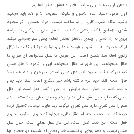
نردبان قرار بدهيد براي مراتب بالاتر، «بالعقل يعتقل العلم».
اول فرمود «علينا القاء الاصول و عليکم التفريع» الا و لابد بايد مجتهد
باشيد. مقلد شدي، کاري از تو ساخته نيست، عوام هستي. اگر مجتهد
شدي، تازه اين را که سرکشي مي کند بايد با عقل عملي عقال کني. نه بيراهه
بروي نه راه کسي را ببندي «بالعقل يعتقل العلم» يعني علم چموشي مي کند
اينکه حضرت به آن شتربان فرمود «اعقل و توکل» ديگران گفتند با توکل
زانوي اشتر ببند همين است. اين هوس ما عقال مي خواهد آن هواي ما
عقال مي خواهد، اين غرور ما عقال مي خواهد اين را فرمود با عقل عملي
کمترين که يافت مي شود اين عقل عملي است. بين جزم و عزم هم کاملاً
فرق است. آنکه بايد عزم داشته باشد چيز ديگري است اينکه بايد جزم
داشته باشد اين آسان است برايش. اين دروغ گفتن فعل است اين عقل
عملي که ندارد چون عقل عملي ندارد وهم و خيال بجاي او نشسته است.
علم را عقل نظري دارد عقل نظري مي گويد زيد غايب نيست، تحقيق کرده
ديده که ايستاده نيست، اما عقل نظري بيچاره که دروغ نمي گويد. دروغ
فعل است. اين کذب فعل است، اين مال عقل عملي است. چون عقل
عملي نيست و وهم بجاي او نشسته خيال بجاي او نشسته «و جحدوا بها