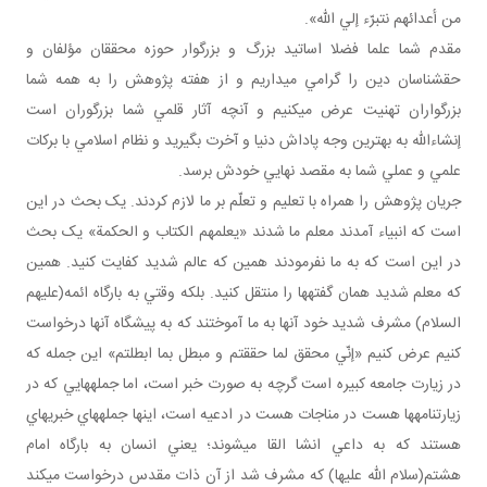
من أعدائهم نتبرّء إلي الله».
مقدم شما علما فضلا اساتيد بزرگ و بزرگوار حوزه محققان مؤلفان و
حق شناسان دين را گرامي مي داريم و از هفته پژوهش را به همه شما
بزرگواران تهنيت عرض مي کنيم و آنچه آثار قلمي شما بزرگوران است
إن شاءالله به بهترين وجه پاداش دنيا و آخرت بگيريد و نظام اسلامي با برکات
علمي و عملي شما به مقصد نهايي خودش برسد.
جريان پژوهش را همراه با تعليم و تعلّم بر ما لازم کردند. يک بحث در اين
است که انبياء آمدند معلم ما شدند «يعلمهم الکتاب و الحکمة» يک بحث
در اين است که به ما نفرمودند همين که عالم شديد کفايت کنيد. همين
که معلم شديد همان گفته ها را منتقل کنيد. بلکه وقتي به بارگاه ائمه(عليهم
السلام) مشرف شديد خود آنها به ما آموختند که به پيشگاه آنها درخواست
کنيم عرض کنيم «إنّي محقق لما حققتم و مبطل بما ابطلتم» اين جمله که
در زيارت جامعه کبيره است گرچه به صورت خبر است، اما جمله هايي که در
زيارتنامه ها هست در مناجات هست در ادعيه است، اينها جمله هاي خبريه اي
هستند که به داعي انشا القا مي شوند؛ يعني انسان به بارگاه امام
هشتم(سلام الله عليها) که مشرف شد از آن ذات مقدس درخواست مي کند