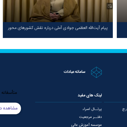
پیام آیت‌الله العظمی جوادی آملی درباره نقش کشورهای محور
مقاومت / حقیقت محور مقاومت یعنی ایستادگی در برابر ظلم!
سامانه عبادات
لینک های مفید
رج
پرتــال اسراء
دفتــر مرجعیت
موسسه آموزش عالی