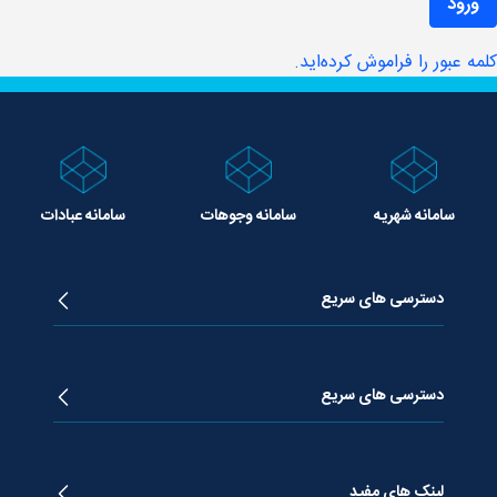
ورود
مه عبور را فراموش کرده‌اید.
سامانه شهریه
سامانه وجوهات
سامانه عبادات
دسترسی های سریع
زندگینامه آیت الله جوادی آملی
دروس تفسیر معظم له
دسترسی های سریع
دروس اخلاق معظم له
دروس فقه معظم له
پژوهشگاه علـوم وحیــانی معارج
استفتائات معظم له
پایگاه اطلاع رسانی اسراء
لینک های مفید