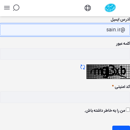
لب با روتیتر - دفتر
رس ایمیل
ه عبور
تازه سازی CAPTCHA
 امنیتی
وری
من را به خاطر داشته باش.