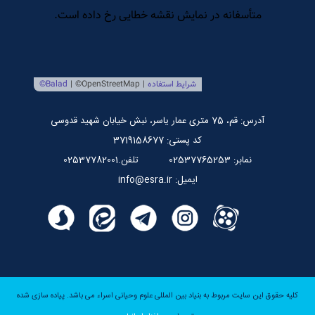
مرکز بین المللی نشر اسراء
صندوق قرض الحسنه اسراء
پایگاه اطلاع رسانی استاد مرتضی جوادی آملی
آدرس: قم، 75 متری عمار یاسر، نبش خیابان شهید قدوسی
کد پستی: 3719158677
نمابر: 02537765253
تلفن.02537782001
ایمیل: info@esra.ir
کلیه حقوق این سایت مربوط به بنیاد بین المللی علوم وحیانی اسراء می باشد.
پیاده سازی شده