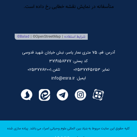
مرکز بین المللی نشر اسراء
صندوق قرض الحسنه اسراء
پایگاه اطلاع رسانی استاد مرتضی جوادی آملی
آدرس: قم، 75 متری عمار یاسر، نبش خیابان شهید قدوسی
کد پستی: 3719158677
نمابر: 02537765253
تلفن.02537782001
ایمیل: info@esra.ir
کلیه حقوق این سایت مربوط به بنیاد بین المللی علوم وحیانی اسراء می باشد.
پیاده سازی شده