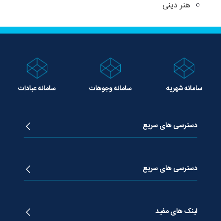
هنر دینی
سامانه شهریه
سامانه وجوهات
سامانه عبادات
دسترسی های سریع
زندگینامه آیت الله جوادی آملی
دروس تفسیر معظم له
دسترسی های سریع
دروس اخلاق معظم له
دروس فقه معظم له
پژوهشگاه علـوم وحیــانی معارج
استفتائات معظم له
پایگاه اطلاع رسانی اسراء
لینک های مفید
پیام های معظم له
فصلنامه علوم قرآنی معارج