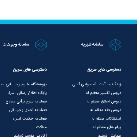
سامانه شهریه
سامانه وجوهات
دسترسی های سریع
دسترسی های سریع
زندگینامه آیت الله جوادی آملی
پژوهشگاه علـوم وحیــانی معا
دروس تفسیر معظم له
پایگاه اطلاع رسانی اسراء
دروس اخلاق معظم له
فصلنامه علوم قرآنی معارج
دروس فقه معظم له
فصلنامه اخلاق وحیــانی
استفتائات معظم له
فصلنامه حکمت اسراء
پیام های معظم له
مقالات
همایش تسنیم
آکادمی تفسیر تسنیم