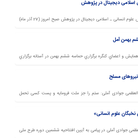
 اسلامی دیجیتال در پژوهش
پایگاه اطلاع رسانی اسراء: همایش علمی نقش علوم انسانی ـ اسلامی دیجیتال در پژوهش صبح امروز (27 آذر ماه)
 وحیانی اسراء برگزار گردید.
شم بهمن آمل
همايش و اعضاي کنگره برگزاري حماسه ششم بهمن در آستانه برگزاري
آیت الله العظمی جوادی آملی دیدار کردند.
نیروهای مسلح
ه العظمی جوادی آملی: ستم را جز ملت فرومایه و پست کسی تحمل
 گردن فرازی است! آن بخش اول بخش جهانی است که تمام سعی را می کنیم
نه کسی با ما بجنگد، این وظیفه هر انسانی است که دین...
نخبگان علوم انسانی»
لعظمی جوادی آملی در پیامی به آیین افتتاحیه ششمین دوره طرح ملی
دوسی دانشکده ادبیات و علوم انسانی دانشگاه تهران برگزار شد، اظهار