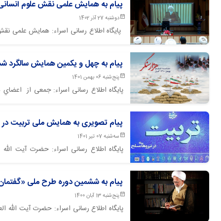
پیام به همایش علمی نقش علوم انسانی
دوشنبه 27 آذر 1402
در محل سالن همایش های بنیاد بین المللی علوم
پیام به چهل و یکمین همایش سالگرد ش
پنج‌شنبه 06 بهمن 1401
پایگاه اطلاع رسانی اسراء: جمعی از اعضاي 
چهل و يکمين همايش سالگرد ششم بهمن آمل با 
پیام تصویری به همایش ملی تربیت در 
سه‌شنبه 07 تیر 1401
پایگاه اطلاع رسانی اسراء: حضرت آیت الل
نمی کند. فرمود مبادا این را تحمل کنید، این
که اختلاف را از بین ببریم نه با کسی بجنگیم 
پیام به ششمین دوره طرح ملی «گفتمان 
پنج‌شنبه 13 آبان 1400
پایگاه اطلاع رسانی اسراء: حضرت آیت الله ا
«گفتمان نخبگان علوم انسانی» که در تالار فر