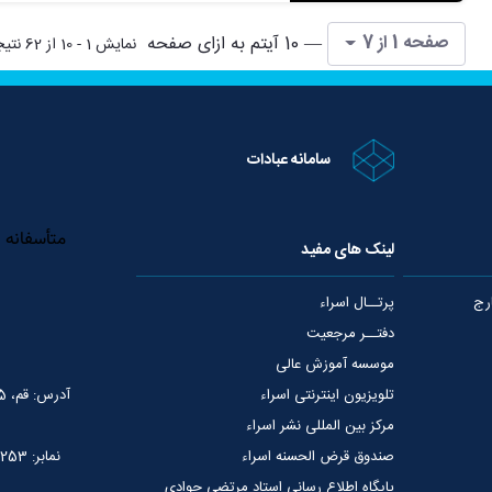
داشتند: اگر حکمت عملی برای تربیت مردم است
صفحه 1 از 7
— 10 آیتم به ازای صفحه
نمایش 1 - 10 از 62 نتیجه
سامانه عبادات
لینک های مفید
رج
پرتــال اسراء
دفتــر مرجعیت
موسسه آموزش عالی
تلویزیون اینترنتی اسراء
آدرس: قم، 75 متری عمار یاسر، نبش خیابان شهید قدوسی
مرکز بین المللی نشر اسراء
صندوق قرض الحسنه اسراء
نمابر: 02537765253
پایگاه اطلاع رسانی استاد مرتضی جوادی