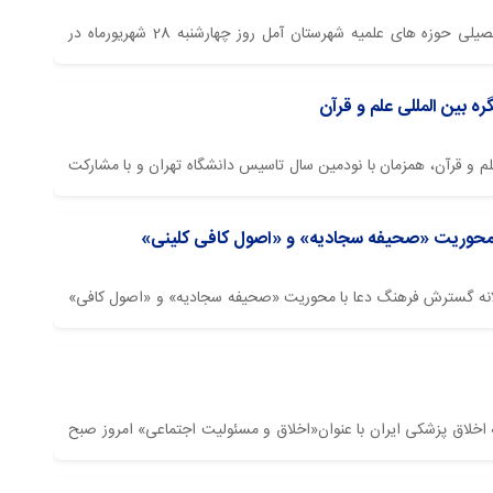
پایگاه اطلاع رسانی اسراء: آیین آغاز سال تحصیلی حوزه های علمیه شهرستان آمل روز چهارشنبه 28 شهریورماه در
 جوادی آملی برگزار گردید.
ه بین ‌المللی علم و قرآن
 علم و قرآن، همزمان با نودمین سال تاسیس دانشگاه تهران و با مشارکت
وادی آملی در تالار علامه امینی کتابخانه مرکزی دانشگاه تهران برگزار
محوریت «صحیفه سجادیه» و «اصول کافی کلینی»
الانه گسترش فرهنگ دعا با محوریت «صحیفه سجادیه» و «اصول کافی»
 ثقه الاسلام کلینی روز چهارشنبه ۲۵ بهمن‌ماه با پیام آیت الله العظمی جوادی آملی در سالن همایش‌های شیخ
.
نه اخلاق پزشکی ایران با عنوان«اخلاق و مسئولیت اجتماعی» امروز صبح
لاب اسلامی دفاع مقدس با پیام آیت الله العظمی جوادی آملی برگزار